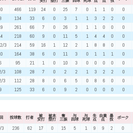
安打
塁打
三振
四球
死球
点
点
投
30
466
119
24
0
25
7
0
1
1
0
0
8
134
33
6
0
3
1
1
3
2
2
0
19
261
66
7
0
26
3
1
1
0
0
0
14
218
60
9
0
11
5
1
4
4
0
0
 2/3
214
59
16
1
12
2
1
8
8
0
0
10
164
38
6
0
11
3
0
1
1
1
0
6
95
21
1
0
10
3
0
0
0
0
0
2/3
108
28
7
0
2
2
1
3
2
2
0
2/3
112
28
8
0
6
5
0
8
6
0
0
9
125
33
6
0
9
2
0
0
0
0
0
被
被本
奪
与
与
失
自責
暴
回
投球数
打者
ボーク
安打
塁打
三振
四球
死球
点
点
投
/3
236
62
17
0
15
5
1
9
9
2
0