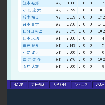
江本 裕輝
2(2)
0.600
1
0
0
15
小 島 遼 太
3(2)
7.839
0
0
0
10 1
鈴木 祐真
7(2)
1.019
0
0
0
17 2
森本 貫太
2(2)
1.256
0
0
0
14 1
口分田 柊ニ
2(2)
3.375
1
0
0
10 2
山本 珠璃
3(1)
9.000
0
0
0
4
白井 響介
3(1)
5.143
0
0
0
7
小島 遼太
1(1)
0.000
0
0
0
6
白 井 響 介
3(1)
3.375
0
0
0
10 2
石原 大輝
2(1)
6.000
0
0
0
9
HOME
高校
野球
大学
野球
ジュニア
JABA