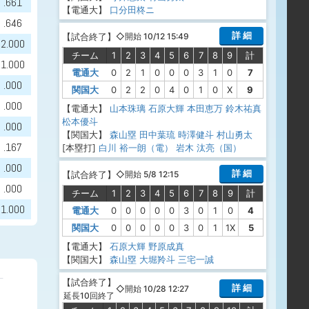
.661
【電通大】
口分田柊ニ
.646
詳 細
【
試合終了
】
◇開始 10/12 15:49
2.000
チーム
1
2
3
4
5
6
7
8
9
計
1.000
電通大
0
2
1
0
0
0
3
1
0
7
.000
関国大
0
2
2
0
4
0
1
0
X
9
.000
【電通大】
山本珠璃
石原大輝
本田恵万
鈴木祐真
松本優斗
.000
【関国大】
森山塁
田中葉琉
時澤健斗
村山勇太
.167
[本塁打]
白川 裕一朗（電）
岩木 汰亮（国）
.000
詳 細
【
試合終了
】
◇開始 5/8 12:15
.000
チーム
1
2
3
4
5
6
7
8
9
計
1.000
電通大
0
0
0
0
0
3
0
1
0
4
関国大
0
0
0
0
0
3
0
1
1X
5
【電通大】
石原大輝
野原成真
【関国大】
森山塁
大堀羚斗
三宅一誠
【
試合終了
】
詳 細
◇開始 10/28 12:27
延長10回終了