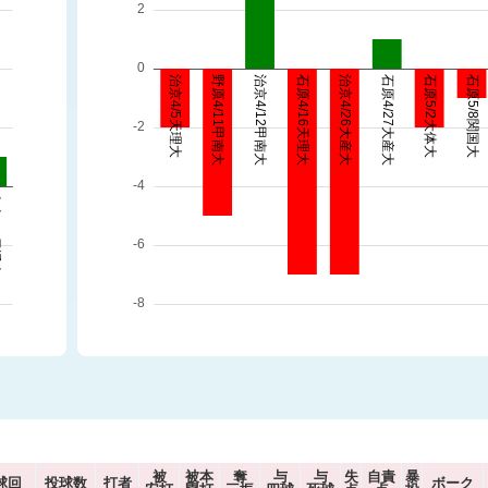
被
被本
奪
与
与
失
自責
暴
球回
投球数
打者
ボーク