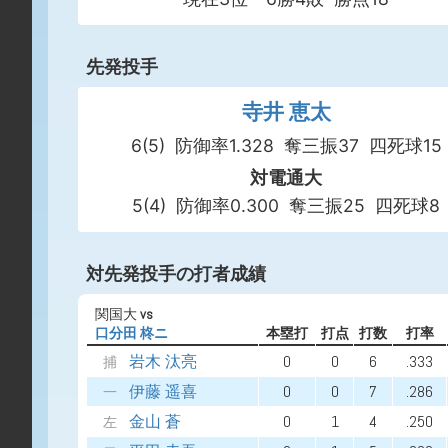
先発投手
寺井 恵太
6(5)
防御率1.328
奪三振37
四死球15
対電通大
5(4)
防御率0.300
奪三振25
四死球8
対先発投手の打者成績
関国大
vs
口分田 柊ニ
本塁打
打点
打数
打率
岩木 汰亮
0
0
6
.333
捕
伊藤 遥喜
0
0
7
.286
一
金山 蒼
0
1
4
.250
左