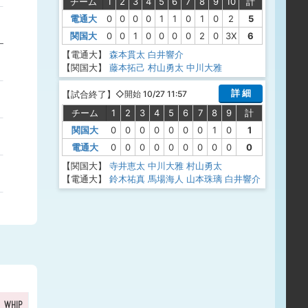
チーム
1
2
3
4
5
6
7
8
9
10
計
電通大
0
0
0
0
1
1
0
1
0
2
5
関国大
0
0
1
0
0
0
0
2
0
3X
6
【電通大】
森本貫太
白井響介
【関国大】
藤本拓己
村山勇太
中川大雅
詳 細
【
試合終了
】
◇開始 10/27 11:57
チーム
1
2
3
4
5
6
7
8
9
計
関国大
0
0
0
0
0
0
0
1
0
1
電通大
0
0
0
0
0
0
0
0
0
0
【関国大】
寺井恵太
中川大雅
村山勇太
【電通大】
鈴木祐真
馬場海人
山本珠璃
白井響介
WHIP