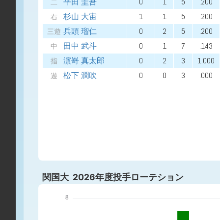
平田 圭吾
0
1
5
.200
二
杉山 大宙
1
1
5
.200
右
兵頭 瑠仁
0
2
5
.200
三遊
田中 武斗
0
1
7
.143
中
濵嵜 真太郎
0
2
3
1.000
指
松下 潤吹
0
0
3
.000
遊
関国大 2026年度投手ローテション