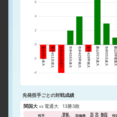
先発投手ごとの対戦成績
関国大
電通大 13勝3敗
vs
登板
完
完
無四
投手
防御率
投