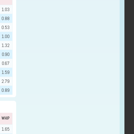
1.03
0.88
0.53
1.00
1.32
0.90
0.67
1.59
2.79
0.89
WHIP
1.65