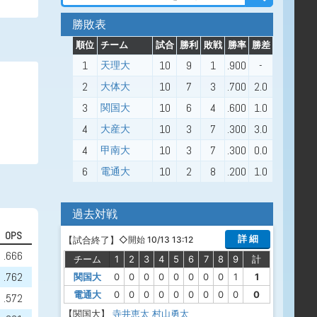
勝敗表
順位
チーム
試合
勝利
敗戦
勝率
勝差
1
10
9
1
.900
-
天理大
2
10
7
3
.700
2.0
大体大
3
10
6
4
.600
1.0
関国大
4
10
3
7
.300
3.0
大産大
4
10
3
7
.300
0.0
甲南大
6
10
2
8
.200
1.0
電通大
過去対戦
OPS
詳 細
【
試合終了
】
◇開始 10/13 13:12
.666
チーム
1
2
3
4
5
6
7
8
9
計
.762
関国大
0
0
0
0
0
0
0
0
1
1
電通大
0
0
0
0
0
0
0
0
0
0
.572
【関国大】
寺井恵太
村山勇太