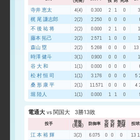
(先発)
投
封
死球
寺井 恵太
4(4)
0.300
2
1
0
梶 尾 謙志郎
2(2)
2.250
0
0
0
不 後 祐 将
2(2)
0.000
2
1
0
藤本 拓己
2(2)
2.571
1
0
0
森山 塁
2(2)
5.268
0
0
0
13
時澤 健斗
3(1)
0.900
0
0
0
谷 大 和
1(1)
0.000
0
0
0
松 村 恒 司
1(1)
3.176
0
0
0
5 
桑 形 康 平
2(1)
11.571
0
0
0
4 
堀 陸人
1(1)
0.000
1
1
0
電通大
関国大 3勝13敗
vs
登板
完
完
無四
投手
防御率
投球
(先発)
投
封
死球
江 本 裕 輝
3(2)
6.075
0
0
0
13 1