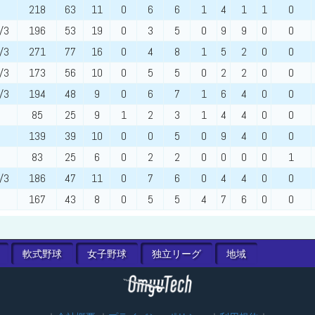
218
63
11
0
6
6
1
4
1
1
0
/3
196
53
19
0
3
5
0
9
9
0
0
/3
271
77
16
0
4
8
1
5
2
0
0
/3
173
56
10
0
5
5
0
2
2
0
0
/3
194
48
9
0
6
7
1
6
4
0
0
85
25
9
1
2
3
1
4
4
0
0
139
39
10
0
0
5
0
9
4
0
0
83
25
6
0
2
2
0
0
0
0
1
/3
186
47
11
0
7
6
0
4
4
0
0
167
43
8
0
5
5
4
7
6
0
0
軟式
野球
女子
野球
独立
リーグ
地域