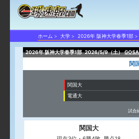
ホーム
大学
2026年 阪神大学春季1部
2026年 阪神大学春季1部
2026/5/9（土）
GOS
関
関国大
電通大
試合
関国大
現在3位・6勝4敗 勝点18