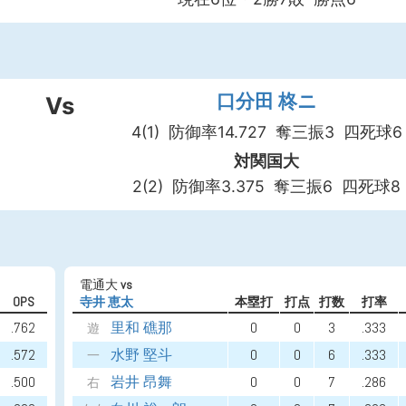
口分田 柊ニ
Vs
4(1)
防御率14.727
奪三振3
四死球6
対関国大
2(2)
防御率3.375
奪三振6
四死球8
電通大
vs
OPS
寺井 恵太
本塁打
打点
打数
打率
.762
里和 礁那
0
0
3
.333
遊
.572
水野 堅斗
0
0
6
.333
一
.500
岩井 昂舞
0
0
7
.286
右