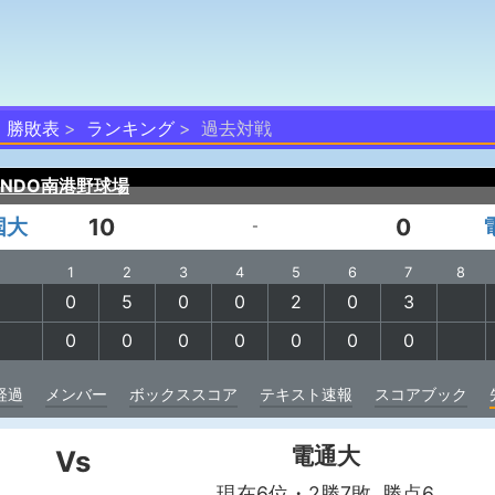
勝敗表
ランキング
過去対戦
ANDO南港野球場
国大
10
0
-
1
2
3
4
5
6
7
8
0
5
0
0
2
0
3
0
0
0
0
0
0
0
経過
メンバー
ボックススコア
テキスト速報
スコアブック
電通大
Vs
現在6位・2勝7敗 勝点6