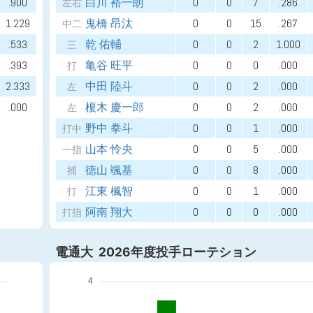
.900
白川 裕一朗
0
0
7
.286
左右
1.229
鬼橋 昂汰
0
0
15
.267
中二
.533
乾 佑輔
0
0
2
1.000
三
.393
亀谷 旺平
0
0
0
.000
打
2.333
中田 陸斗
0
0
2
.000
左
.000
榎木 慶一郎
0
0
2
.000
左
野中 拳斗
0
0
1
.000
打中
山本 怜央
0
0
5
.000
一指
徳山 颯基
0
0
8
.000
捕
江東 楓智
0
0
1
.000
打
阿南 翔大
0
0
0
.000
打指
電通大 2026年度投手ローテション