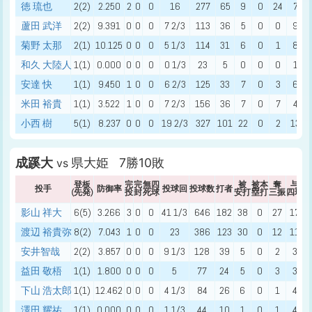
徳 琉也
2(2)
2.250
2
0
0
16
277
65
9
0
24
7
蘆田 武洋
2(2)
9.391
0
0
0
7 2/3
113
36
5
0
0
9
菊野 太那
2(1)
10.125
0
0
0
5 1/3
114
31
6
0
1
8
和久 大陸人
1(1)
0.000
0
0
0
0 1/3
23
5
0
0
0
1
安達 快
1(1)
9.450
1
0
0
6 2/3
125
33
7
0
3
6
米田 裕貴
1(1)
3.522
1
0
0
7 2/3
156
36
7
0
7
4
小西 樹
5(1)
8.237
0
0
0
19 2/3
327
101
22
0
2
13
成蹊大
県大姫 7勝10敗
vs
登板
完
完
無四
被
被本
奪
与
投手
防御率
投球回
投球数
打者
(先発)
投
封
死球
安打
塁打
三振
四球
死
影山 祥大
6(5)
3.266
3
0
0
41 1/3
646
182
38
0
27
17
渡辺 裕貴弥
8(2)
7.043
1
0
0
23
386
123
30
0
12
11
安井智哉
2(2)
3.857
0
0
0
9 1/3
128
39
5
0
2
3
益田 敬梧
1(1)
1.800
0
0
0
5
77
24
5
0
3
3
下山 浩太郎
1(1)
12.462
0
0
0
4 1/3
84
26
6
0
1
4
澤田 耀祐
1(1)
0.000
0
0
0
1 1/3
44
10
1
0
1
4