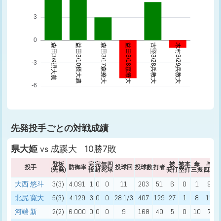
先発投手ごとの対戦成績
県大姫
成蹊大 10勝7敗
vs
登板
完
完
無四
被
被本
奪
与
投手
防御率
投球回
投球数
打者
(先発)
投
封
死球
安打
塁打
三振
四球
大西 悠斗
3(3)
4.091
1
0
0
11
203
51
6
0
1
9
北尻 寛大
5(3)
4.129
3
0
0
28 1/3
407
129
27
1
8
11
河端 新
2(2)
6.000
0
0
0
9
168
40
5
0
10
7