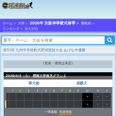
2026年 京阪神準硬式春季
ホーム
大学
勝敗表
ランキング
過去対戦
第51回 九州中学校軟式野球競技大会 あげな中優勝
（先攻・後攻は未定）
2026/4/4（土）
摂南大学枚方グランド
県大姫
成蹊大
-
1
2
3
4
5
6
7
8
9
計
H
E
-
-
-
-
-
-
一球速報
先発情報