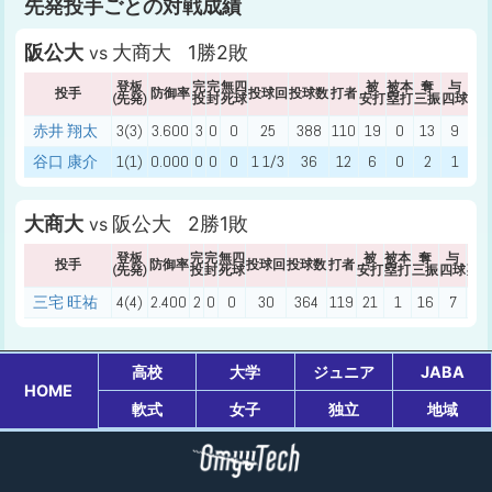
先発投手ごとの対戦成績
阪公大
大商大 1勝2敗
vs
登板
完
完
無四
被
被本
奪
与
与
投手
防御率
投球回
投球数
打者
(先発)
投
封
死球
安打
塁打
三振
四球
死
赤井 翔太
3(3)
3.600
3
0
0
25
388
110
19
0
13
9
1
谷口 康介
1(1)
0.000
0
0
0
1 1/3
36
12
6
0
2
1
0
大商大
阪公大 2勝1敗
vs
登板
完
完
無四
被
被本
奪
与
与
投手
防御率
投球回
投球数
打者
(先発)
投
封
死球
安打
塁打
三振
四球
死
三宅 旺祐
4(4)
2.400
2
0
0
30
364
119
21
1
16
7
1
高校
大学
ジュニア
JABA
HOME
軟式
女子
独立
地域