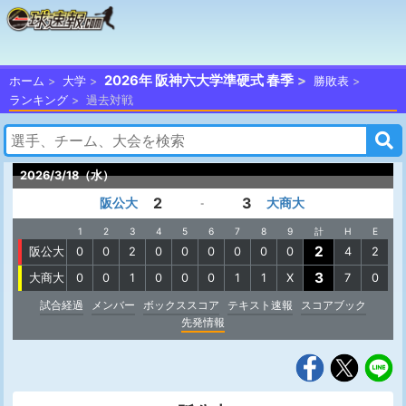
2026年 阪神六大学準硬式 春季
ホーム
大学
勝敗表
ランキング
過去対戦
2026/3/18（水）
2
3
阪公大
大商大
-
1
2
3
4
5
6
7
8
9
計
H
E
2
阪公大
0
0
2
0
0
0
0
0
0
4
2
3
大商大
0
0
1
0
0
0
1
1
X
7
0
試合経過
メンバー
ボックススコア
テキスト速報
スコアブック
先発情報