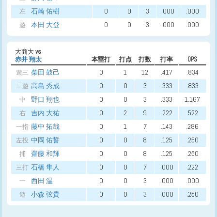
石崎 佑樹
0
0
3
.000
.000
左
本田 大登
0
0
3
.000
.000
遊
大商大
vs
赤井 翔太
本塁打
打点
打数
打率
OPS
柴田 鼓己
0
1
12
.417
.834
遊三
高島 秀成
0
0
3
.333
.833
二遊
野口 翔也
0
0
3
.333
1.167
中
吉内 大祐
0
2
9
.222
.522
右
藤中 拓哉
0
1
7
.143
.286
一指
中岡 佑誓
0
0
8
.125
.250
左投
齋藤 和輝
0
0
8
.125
.250
捕
石橋 隼人
0
0
7
.000
.222
三打
西田 温
0
0
3
.000
.000
一
小森 弦貴
0
0
3
.000
.250
遊