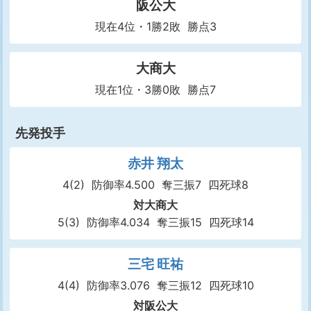
阪公大
現在4位・1勝2敗 勝点3
大商大
現在1位・3勝0敗 勝点7
先発投手
赤井 翔太
4(2)
防御率4.500
奪三振7
四死球8
対大商大
5(3)
防御率4.034
奪三振15
四死球14
三宅 旺祐
4(4)
防御率3.076
奪三振12
四死球10
対阪公大