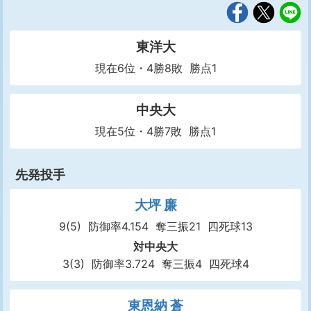
東洋大
現在6位・4勝8敗 勝点1
中央大
現在5位・4勝7敗 勝点1
先発投手
大坪 廉
9(5)
防御率4.154
奪三振21
四死球13
対中央大
3(3)
防御率3.724
奪三振4
四死球4
東恩納 蒼