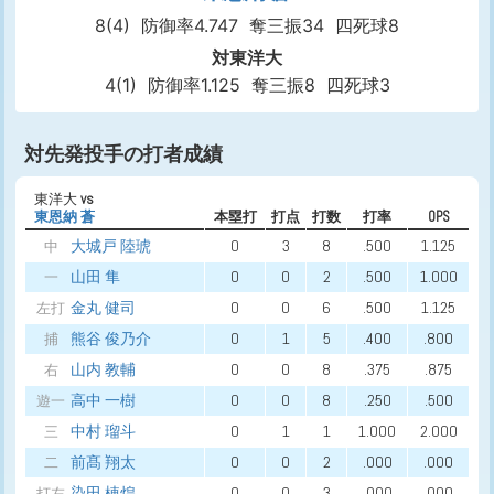
8(4)
防御率4.747
奪三振34
四死球8
対東洋大
4(1)
防御率1.125
奪三振8
四死球3
対先発投手の打者成績
東洋大
vs
東恩納 蒼
本塁打
打点
打数
打率
OPS
大城戸 陸琥
0
3
8
.500
1.125
中
山田 隼
0
0
2
.500
1.000
一
金丸 健司
0
0
6
.500
1.125
左打
熊谷 俊乃介
0
1
5
.400
.800
捕
山内 教輔
0
0
8
.375
.875
右
高中 一樹
0
0
8
.250
.500
遊一
中村 瑠斗
0
1
1
1.000
2.000
三
前髙 翔太
0
0
2
.000
.000
二
染田 棟煌
0
0
3
.000
.000
打左