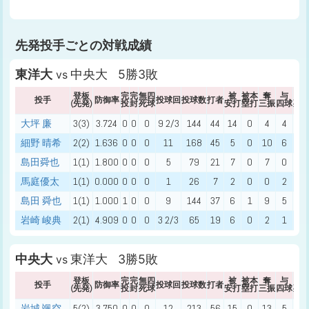
先発投手ごとの対戦成績
東洋大
中央大 5勝3敗
vs
登板
完
完
無四
被
被本
奪
与
与
投手
防御率
投球回
投球数
打者
(先発)
投
封
死球
安打
塁打
三振
四球
死
大坪 廉
3(3)
3.724
0
0
0
9 2/3
144
44
14
0
4
4
0
細野 晴希
2(2)
1.636
0
0
0
11
168
45
5
0
10
6
0
島田舜也
1(1)
1.800
0
0
0
5
79
21
7
0
7
0
0
馬庭優太
1(1)
0.000
0
0
0
1
26
7
2
0
0
2
0
島田 舜也
1(1)
1.000
1
0
0
9
144
37
6
1
9
5
1
岩崎 峻典
2(1)
4.909
0
0
0
3 2/3
65
19
6
0
2
1
0
中央大
東洋大 3勝5敗
vs
登板
完
完
無四
被
被本
奪
与
与
投手
防御率
投球回
投球数
打者
(先発)
投
封
死球
安打
塁打
三振
四球
死
岩城 颯空
5(2)
3.750
0
0
0
12
213
56
15
0
13
5
0