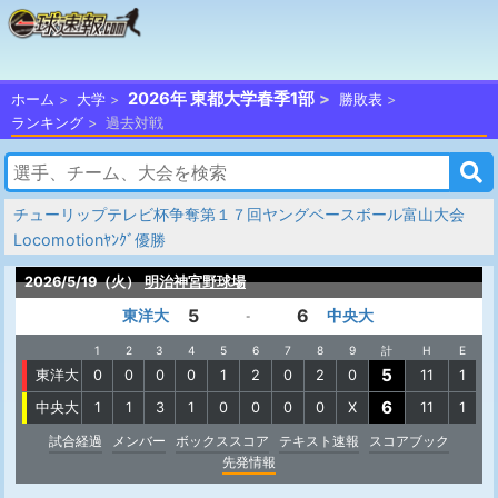
2026年 東都大学春季1部
ホーム
大学
勝敗表
ランキング
過去対戦
チューリップテレビ杯争奪第１７回ヤングベースボール富山大会
Locomotionﾔﾝｸﾞ優勝
2026/5/19（火）
明治神宮野球場
5
6
東洋大
中央大
-
1
2
3
4
5
6
7
8
9
計
H
E
5
東洋大
0
0
0
0
1
2
0
2
0
11
1
6
中央大
1
1
3
1
0
0
0
0
X
11
1
試合経過
メンバー
ボックススコア
テキスト速報
スコアブック
先発情報