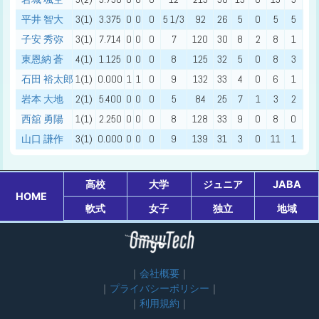
平井 智大
3(1)
3.375
0
0
0
5 1/3
92
26
5
0
5
5
1
子安 秀弥
3(1)
7.714
0
0
0
7
120
30
8
2
8
1
0
東恩納 蒼
4(1)
1.125
0
0
0
8
125
32
5
0
8
3
0
石田 裕太郎
1(1)
0.000
1
1
0
9
132
33
4
0
6
1
0
岩本 大地
2(1)
5.400
0
0
0
5
84
25
7
1
3
2
1
西舘 勇陽
1(1)
2.250
0
0
0
8
128
33
9
0
8
0
1
山口 謙作
3(1)
0.000
0
0
0
9
139
31
3
0
11
1
0
高校
大学
ジュニア
JABA
HOME
軟式
女子
独立
地域
会社概要
プライバシーポリシー
利用規約