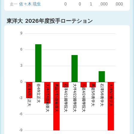
佐々木 琉生
0
0
1
.000
.000
走一
東洋大 2026年度投手ローテション