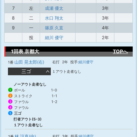
7
左
成瀬 優太
3年
8
二
水口 翔太
3年
9
一
篠原 久直
4年
投
細川 優守
2年
1回表 京都大
TOPへ
山田 晃太郎(右)
右打
2年
投手:
細川優守
1番
三ゴ
１アウト走者なし
ノーアウト走者なし
ボール
1-0
1
ストライク
1-1
2
ファウル
1-2
3
ファウル
4
三ゴ
5
打者アウト(5-3)
１アウト走者なし
林 諒真(中)
右打
3年
投手:
細川優守
2番