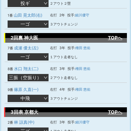
投ギ
２アウト２塁
山田 晃太郎(右)
右打
2年
投手:
細川優守
1番
一ゴ
３アウトチェンジ
2回裏 神大医
TOPへ
成瀬 優太(左)
右打
3年
投手:
権田 悠佑
7番
一ゴ
１アウト走者なし
水口 翔太(二)
右打
3年
投手:
権田 悠佑
8番
三振（空振り）
２アウト走者なし
篠原 久直(一)
右打
4年
投手:
権田 悠佑
9番
中飛
３アウトチェンジ
3回表 京都大
TOPへ
林 諒真(中)
右打
3年
投手:
細川優守
2番