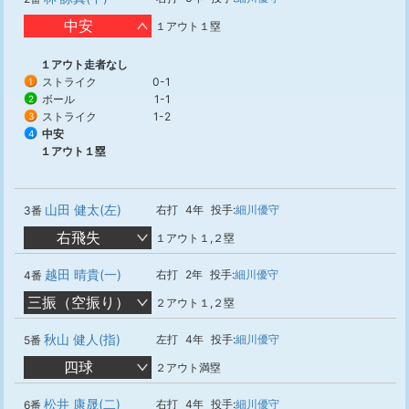
中安
１アウト１塁
１アウト走者なし
ストライク
0-1
1
ボール
1-1
2
ストライク
1-2
3
中安
4
１アウト１塁
山田 健太(左)
右打
4年
投手:
細川優守
3番
右飛失
１アウト１,２塁
越田 晴貴(一)
右打
2年
投手:
細川優守
4番
三振（空振り）
２アウト１,２塁
秋山 健人(指)
左打
4年
投手:
細川優守
5番
四球
２アウト満塁
松井 康晟(二)
右打
4年
投手:
細川優守
6番