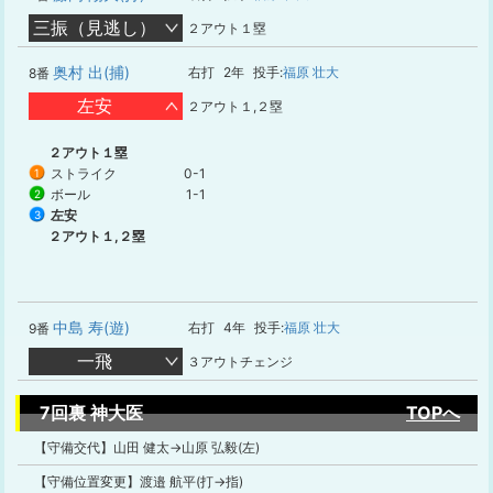
三振（見逃し）
２アウト１塁
奥村 出(捕)
右打
2年
投手:
福原 壮大
8番
左安
２アウト１,２塁
２アウト１塁
ストライク
0-1
1
ボール
1-1
2
左安
3
２アウト１,２塁
中島 寿(遊)
右打
4年
投手:
福原 壮大
9番
一飛
３アウトチェンジ
7回裏 神大医
TOPへ
【守備交代】山田 健太→山原 弘毅(左)
【守備位置変更】渡邉 航平(打→指)