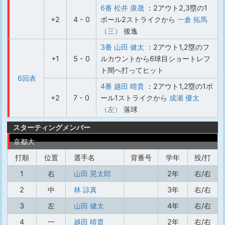
6番 松井 康晟
：2アウト2,3塁の1
+2
4 - 0
ボール2ストライクから
一倉 拓馬
（三）
後逸
3番 山田 健太
：2アウト1,2塁のフ
+1
5 - 0
ルカウントから6球目ショートレフ
ト間へ打ってヒット
6回表
4番 越田 晴貴
：2アウト1,2塁の1ボ
+2
7 - 0
ール1ストライクから
成瀬 優太
（左）
落球
スターティングメンバー
京都大
打順
位置
選手名
背番号
学年
投/打
1
右
山田 晃太郎
2年
右/右
2
中
林 諒真
3年
右/右
3
左
山田 健太
4年
右/右
4
一
越田 晴貴
2年
右/右