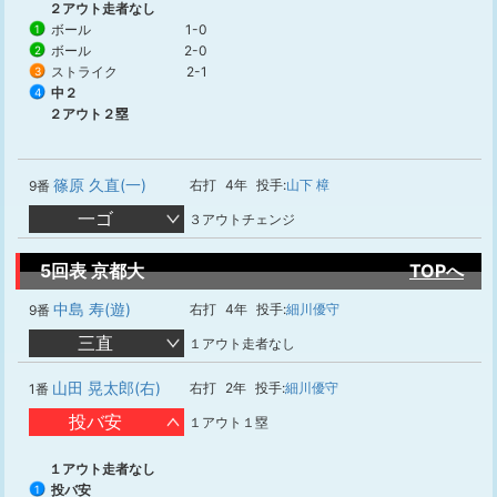
２アウト走者なし
ボール
1-0
1
ボール
2-0
2
ストライク
2-1
3
中２
4
２アウト２塁
篠原 久直(一)
右打
4年
投手:
山下 樟
9番
一ゴ
３アウトチェンジ
5回表 京都大
TOPへ
中島 寿(遊)
右打
4年
投手:
細川優守
9番
三直
１アウト走者なし
山田 晃太郎(右)
右打
2年
投手:
細川優守
1番
投バ安
１アウト１塁
１アウト走者なし
投バ安
1