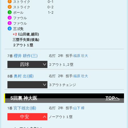
ストライク
0-1
1
ストライク
0-2
2
ボール
1-2
3
ファウル
4
ファウル
5
三ゴ失
6
+2
(山田健,越田)
三塁手失策(後逸)
２アウト１塁
櫻井 耕作(三)
右打
2年
投手:
福原 壮大
7番
四球
２アウト１,２塁
奥村 出(捕)
右打
2年
投手:
福原 壮大
8番
３アウトチェンジ
5回裏 神大医
TOPへ
宮下雄次(捕)
右打
2年
投手:
山下 樟
1番
中安
ノーアウト１塁