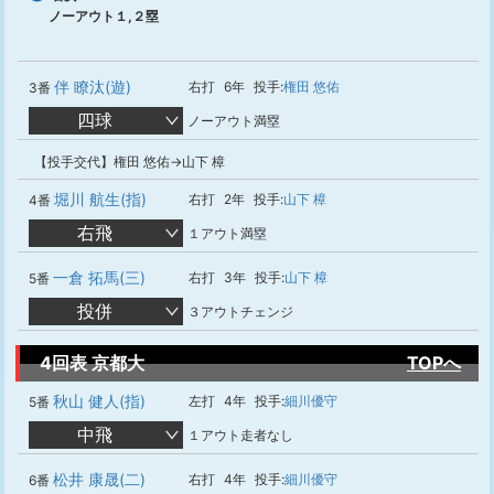
ノーアウト１,２塁
伴 瞭汰(遊)
右打
6年
投手:
権田 悠佑
3番
四球
ノーアウト満塁
【投手交代】権田 悠佑→山下 樟
堀川 航生(指)
右打
2年
投手:
山下 樟
4番
右飛
１アウト満塁
一倉 拓馬(三)
右打
3年
投手:
山下 樟
5番
投併
３アウトチェンジ
4回表 京都大
TOPへ
秋山 健人(指)
左打
4年
投手:
細川優守
5番
中飛
１アウト走者なし
松井 康晟(二)
右打
4年
投手:
細川優守
6番