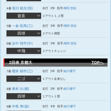
堀川 航生(指)
右打
2年
投手:
権田 悠佑
4番
遊直
２アウト１,２塁
一倉 拓馬(三)
右打
3年
投手:
権田 悠佑
5番
四球
２アウト満塁
浜中 翔平(中)
右打
3年
投手:
権田 悠佑
6番
中飛
３アウトチェンジ
2回表 京都大
TOPへ
櫻井 耕作(三)
右打
2年
投手:
細川優守
7番
二ゴ
１アウト走者なし
奥村 出(捕)
右打
2年
投手:
細川優守
8番
四球
１アウト１塁
中島 寿(遊)
右打
4年
投手:
細川優守
9番