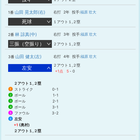
山田 晃太郎(右)
右打
2年
投手:
福原 壮大
1番
死球
１アウト１,２塁
林 諒真(中)
右打
3年
投手:
福原 壮大
2番
三振（空振り）
２アウト１,２塁
山田 健太(左)
右打
4年
投手:
福原 壮大
3番
２アウト１,２塁
左安
+1点
5
-
0
２アウト１,２塁
ストライク
0-1
1
ボール
1-1
2
ボール
2-1
3
ボール
3-1
4
ファウル
3-2
5
左安
6
+1
(奥村)
２アウト１,２塁