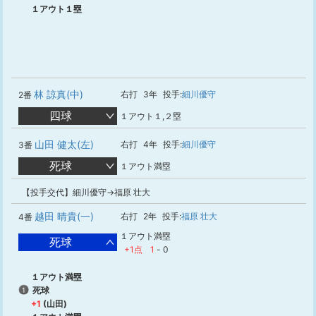
１アウト１塁
林 諒真(中)
右打
3年
投手:
細川優守
2番
四球
１アウト１,２塁
山田 健太(左)
右打
4年
投手:
細川優守
3番
死球
１アウト満塁
【投手交代】細川優守→福原 壮大
越田 晴貴(一)
右打
2年
投手:
福原 壮大
4番
１アウト満塁
死球
+1点
1
-
0
１アウト満塁
死球
1
+1
(山田)