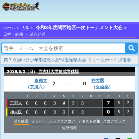
令和8年度関西地区一次トーナメント大会
ホーム
大学
日程・結果
試合経過
第７０回中日少年学童軟式野球愛知県大会 ドリームボーイズ優勝
2026/5/3（日）
同志社大学軟式野球場
京都大
神大医
7
0
-
（京滋六）
（医歯薬）
1
2
3
4
5
6
7
8
9
計
H
E
7
京都大
0
0
0
0
4
3
0
5
2
0
神大医
0
0
0
0
0
0
0
5
3
試合経過
メンバー
ボックススコア
テキスト速報
スコアブック
先発情報