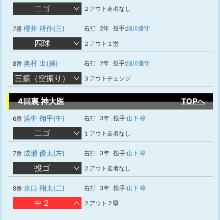
二ゴ
２アウト走者なし
櫻井 耕作(三)
右打
2年
投手:
細川優守
7番
四球
２アウト１塁
奥村 出(捕)
右打
2年
投手:
細川優守
8番
三振（空振り）
３アウトチェンジ
4回裏 神大医
TOPへ
浜中 翔平(中)
右打
3年
投手:
山下 樟
6番
二ゴ
１アウト走者なし
成瀬 優太(左)
右打
3年
投手:
山下 樟
7番
投ゴ
２アウト走者なし
水口 翔太(二)
右打
3年
投手:
山下 樟
8番
中２
２アウト２塁