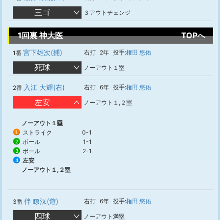
三ゴ
３アウトチェンジ
1回裏 神大医
TOPへ
宮下雄次(捕)
右打
2年
投手:
権田 悠佑
1番
死球
ノーアウト１塁
入江 大輝(右)
右打
6年
投手:
権田 悠佑
2番
左安
ノーアウト１,２塁
ノーアウト１塁
ストライク
0-1
1
ボール
1-1
2
ボール
2-1
3
左安
4
ノーアウト１,２塁
伴 瞭汰(遊)
右打
6年
投手:
権田 悠佑
3番
四球
ノーアウト満塁