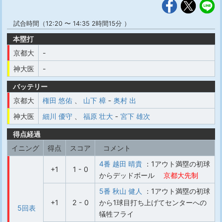
試合時間（12:20 〜 14:35 2時間15分 ）
本塁打
京都大
-
神大医
-
バッテリー
京都大
権田 悠佑
、
山下 樟
-
奥村 出
神大医
細川 優守
、
福原 壮大
-
宮下 雄次
得点経過
イニング
得点
スコア
コメント
4番 越田 晴貴
：1アウト満塁の初球
+1
1 - 0
からデッドボール
京都大先制
5番 秋山 健人
：1アウト満塁の初球
+1
2 - 0
から1球目打ち上げてセンターへの
5回表
犠牲フライ