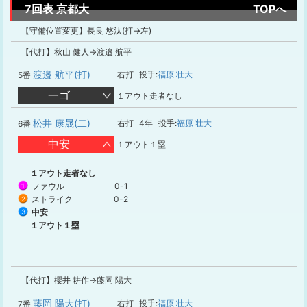
7回表 京都大
TOPへ
【守備位置変更】長良 悠汰(打→左)
【代打】秋山 健人→渡邉 航平
渡邉 航平(打)
右打
投手:
福原 壮大
5番
一ゴ
１アウト走者なし
松井 康晟(二)
右打
4年
投手:
福原 壮大
6番
中安
１アウト１塁
１アウト走者なし
ファウル
0-1
1
ストライク
0-2
2
中安
3
１アウト１塁
【代打】櫻井 耕作→藤岡 陽大
藤岡 陽大(打)
右打
投手:
福原 壮大
7番