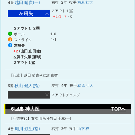
越田 晴貴(一)
右打
2年
投手:
福原 壮大
4番
２アウト１塁
左飛失
+2点
7
-
0
２アウト１,２塁
ボール
1-0
1
ストライク
1-1
2
左飛失
3
+2
(山田,山田健)
左翼手失策(落球)
２アウト１塁
【代走】越田 晴貴→友次 泰智
秋山 健人(指)
左打
4年
投手:
福原 壮大
5番
３アウトチェンジ
6回裏 神大医
TOPへ
【守備交代】友次 泰智→竹田 千紘(一)
堀川 航生(指)
右打
2年
投手:
山下 樟
4番