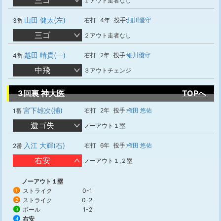
三ゴ
１アウト走者なし
山田 健太(左)
右打
4年
投手:
細川優守
3番
三ゴ
２アウト走者なし
越田 晴貴(一)
右打
2年
投手:
細川優守
4番
中飛
３アウトチェンジ
3回裏 神大医
TOPへ
宮下雄次(捕)
右打
2年
投手:
権田 悠佑
1番
遊ゴ失
ノーアウト１塁
入江 大輝(右)
右打
6年
投手:
権田 悠佑
2番
右安
ノーアウト１,２塁
ノーアウト１塁
ストライク
0-1
1
ストライク
0-2
2
ボール
1-2
3
右安
4