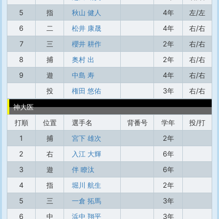
5
指
秋山 健人
4年
左/左
6
二
松井 康晟
4年
右/右
7
三
櫻井 耕作
2年
右/右
8
捕
奥村 出
2年
右/右
9
遊
中島 寿
4年
右/右
投
権田 悠佑
3年
右/右
神大医
打順
位置
選手名
背番号
学年
投/打
1
捕
宮下 雄次
2年
2
右
入江 大輝
6年
3
遊
伴 瞭汰
6年
4
指
堀川 航生
2年
5
三
一倉 拓馬
3年
6
中
浜中 翔平
3年