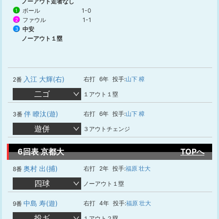
ノーアウト走者なし
ボール
1-0
1
ファウル
1-1
2
中安
3
ノーアウト１塁
入江 大輝(右)
右打
6年
投手:
山下 樟
2番
二ゴ
１アウト１塁
伴 瞭汰(遊)
右打
6年
投手:
山下 樟
3番
遊併
３アウトチェンジ
6回表 京都大
TOPへ
奥村 出(捕)
右打
2年
投手:
福原 壮大
8番
四球
ノーアウト１塁
中島 寿(遊)
右打
4年
投手:
福原 壮大
9番
投ギ
１アウト２塁