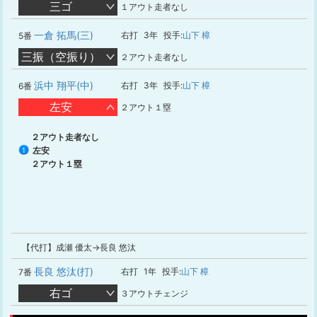
三ゴ
１アウト走者なし
一倉 拓馬(三)
右打
3年
投手:
山下 樟
5番
三振（空振り）
２アウト走者なし
浜中 翔平(中)
右打
3年
投手:
山下 樟
6番
左安
２アウト１塁
２アウト走者なし
左安
1
２アウト１塁
【代打】成瀬 優太→長良 悠汰
長良 悠汰(打)
右打
1年
投手:
山下 樟
7番
右ゴ
３アウトチェンジ