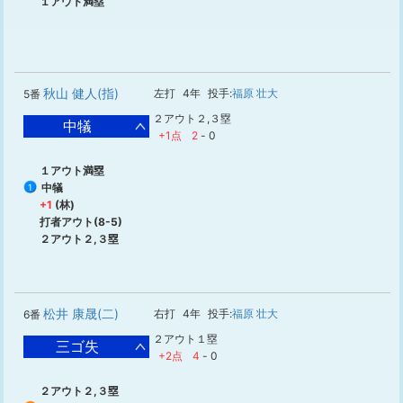
１アウト満塁
秋山 健人(指)
左打
4年
投手:
福原 壮大
5番
２アウト２,３塁
中犠
+1点
2
-
0
１アウト満塁
中犠
1
+1
(林)
打者アウト(8-5)
２アウト２,３塁
松井 康晟(二)
右打
4年
投手:
福原 壮大
6番
２アウト１塁
三ゴ失
+2点
4
-
0
２アウト２,３塁