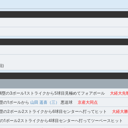
回)
満塁の3ボール1ストライクから5球目見極めてフォアボール
大経大先
2塁の1ボールから
山田 遥喜（三）
悪送球
京産大同点
,3塁の2ボール2ストライクから6球目センターへ打ってヒット
大経大勝
塁の1ボール2ストライクから4球目センターへ打ってツーベースヒット