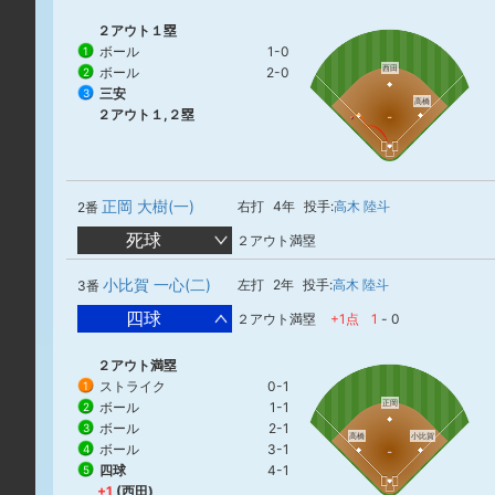
２アウト１塁
ボール
1-0
1
西田
ボール
2-0
2
三安
3
高橋
２アウト１,２塁
正岡 大樹(一)
右打
4年
投手:
高木 陸斗
2番
死球
２アウト満塁
小比賀 一心(二)
左打
2年
投手:
高木 陸斗
3番
四球
２アウト満塁
+1点
1
-
0
２アウト満塁
ストライク
0-1
1
正岡
ボール
1-1
2
ボール
2-1
3
高橋
小比賀
ボール
3-1
4
四球
4-1
5
+1
(西田)