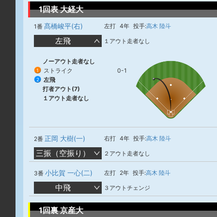
1回表 大経大
髙橋峻平(右)
左打
4年
投手:
高木 陸斗
1番
左飛
１アウト走者なし
ノーアウト走者なし
ストライク
0-1
1
左飛
2
打者アウト(7)
１アウト走者なし
正岡 大樹(一)
右打
4年
投手:
高木 陸斗
2番
三振（空振り）
２アウト走者なし
小比賀 一心(二)
左打
2年
投手:
高木 陸斗
3番
中飛
３アウトチェンジ
1回裏 京産大