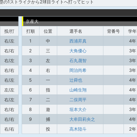
2塁の1ストライクから2球目ライトへ打ってヒット
京産大
投/打
打順
位置
選手名
背番号
学年
右/左
1
中
西浦昇真
4年
右/右
2
三
大角優心
3年
右/左
3
左
石丸晟智
3年
右/右
4
右
岡治尚希
3年
右/左
5
一
辻舜也
4年
左/左
6
指
山崎生翔
4年
右/左
7
二
二俣周平
4年
右/右
8
遊
垣本大介
3年
右/右
9
捕
大牟田莉央之
4年
右/右
投
高木陸斗
2年