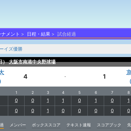
ーナメント
日程・結果
試合経過
ーイズ優勝
（日）
大阪市南港中央野球場
大
4
1
-
）
1
2
3
4
5
6
7
8
0
0
1
1
0
1
0
1
0
0
1
0
0
0
0
0
過
メンバー
ボックススコア
テキスト速報
スコアブック