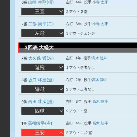
山崎 生翔(指)
左打
4年
投手:
小寺 太牙
6番
三直
２アウト２塁
二俣 周平(二)
右打
3年
投手:
小寺 太牙
7番
左飛
３アウトチェンジ
3回表 大経大
大久保 響(左)
左打
1年
投手:
高木 陸斗
7番
遊飛
１アウト走者なし
坂口 柊磨(遊)
右打
2年
投手:
高木 陸斗
8番
遊飛
２アウト走者なし
西田 壮汰(捕)
右打
3年
投手:
高木 陸斗
9番
四球
２アウト１塁
髙橋峻平(右)
左打
4年
投手:
高木 陸斗
1番
三安
２アウト１,２塁