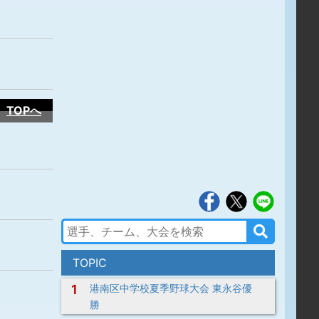
TOPへ
TOPIC
1
港南区中学校夏季野球大会 東永谷優
勝