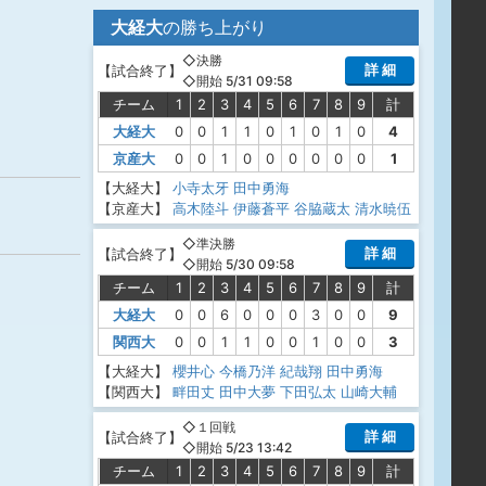
大経大
の勝ち上がり
◇決勝
詳 細
【
試合終了
】
◇開始 5/31 09:58
チーム
1
2
3
4
5
6
7
8
9
計
大経大
0
0
1
1
0
1
0
1
0
4
京産大
0
0
1
0
0
0
0
0
0
1
【大経大】
小寺太牙
田中勇海
【京産大】
高木陸斗
伊藤蒼平
谷脇蔵太
清水暁伍
◇準決勝
詳 細
【
試合終了
】
◇開始 5/30 09:58
チーム
1
2
3
4
5
6
7
8
9
計
大経大
0
0
6
0
0
0
3
0
0
9
関西大
0
0
1
1
0
0
1
0
0
3
【大経大】
櫻井心
今橋乃洋
紀哉翔
田中勇海
【関西大】
畔田丈
田中大夢
下田弘太
山崎大輔
◇１回戦
詳 細
【
試合終了
】
◇開始 5/23 13:42
チーム
1
2
3
4
5
6
7
8
9
計