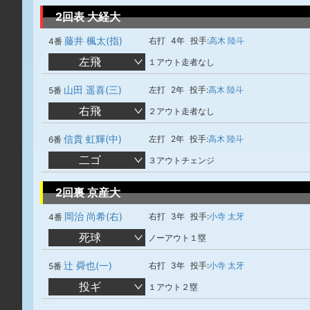
2回表 大経大
藤井 楓太(指)
右打
4年
投手:
高木 陸斗
4番
左飛
１アウト走者なし
山田 遥喜(三)
左打
2年
投手:
高木 陸斗
5番
右飛
２アウト走者なし
信貴 虹輝(中)
左打
2年
投手:
高木 陸斗
6番
二ゴ
３アウトチェンジ
2回裏 京産大
岡治 尚希(右)
右打
3年
投手:
小寺 太牙
4番
死球
ノーアウト１塁
辻 舜也(一)
右打
3年
投手:
小寺 太牙
5番
投ギ
１アウト２塁