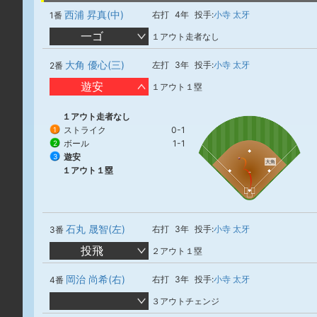
西浦 昇真(中)
右打
4年
投手:
小寺 太牙
1番
一ゴ
１アウト走者なし
大角 優心(三)
左打
3年
投手:
小寺 太牙
2番
遊安
１アウト１塁
１アウト走者なし
ストライク
0-1
1
ボール
1-1
2
遊安
3
大角
１アウト１塁
石丸 晟智(左)
右打
3年
投手:
小寺 太牙
3番
投飛
２アウト１塁
岡治 尚希(右)
右打
3年
投手:
小寺 太牙
4番
３アウトチェンジ