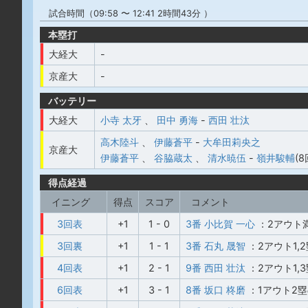
試合時間（09:58 〜 12:41 2時間43分 ）
本塁打
大経大
-
京産大
-
バッテリー
大経大
小寺 太牙
、
田中 勇海
-
西田 壮汰
高木陸斗
、
伊藤蒼平
-
大牟田莉央之
京産大
伊藤蒼平
、
谷脇蔵太
、
清水暁伍
-
嶺井駿輔
(8
得点経過
イニング
得点
スコア
コメント
3回表
+1
1 - 0
3番 小比賀 一心
：2アウト
3回裏
+1
1 - 1
3番 石丸 晟智
：2アウト1,
4回表
+1
2 - 1
9番 西田 壮汰
：2アウト1
6回表
+1
3 - 1
8番 坂口 柊磨
：1アウト2