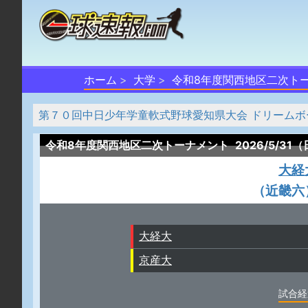
ホーム
大学
令和8年度関西地区二次ト
第７０回中日少年学童軟式野球愛知県大会 ドリームボ
令和8年度関西地区二次トーナメント
2026/5/31
大経
（近畿六
大経大
京産大
試合経