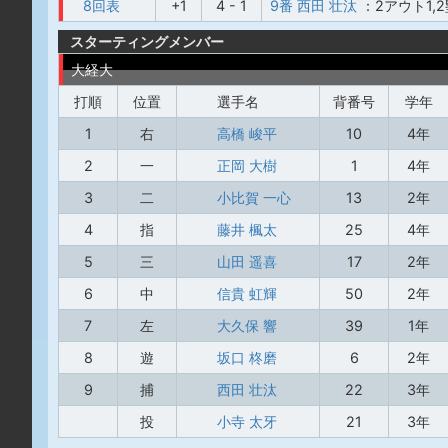
8回表
+1
4 - 1
9番 西田 壮汰
：2アウト1,
スターティングメンバー
大経大
打順
位置
選手名
背番号
学年
1
右
高橋 峻平
10
4年
2
一
正岡 大樹
1
4年
3
二
小比賀 一心
13
2年
4
指
藤井 楓太
25
4年
5
三
山田 遥喜
17
2年
6
中
信貴 虹輝
50
2年
7
左
大久保 響
39
1年
8
遊
坂口 柊磨
6
2年
9
捕
西田 壮汰
22
3年
投
小寺 太牙
21
3年