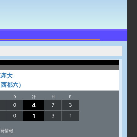
京産大
（西都六）
9
計
H
E
4
0
7
3
1
0
3
1
先発情報