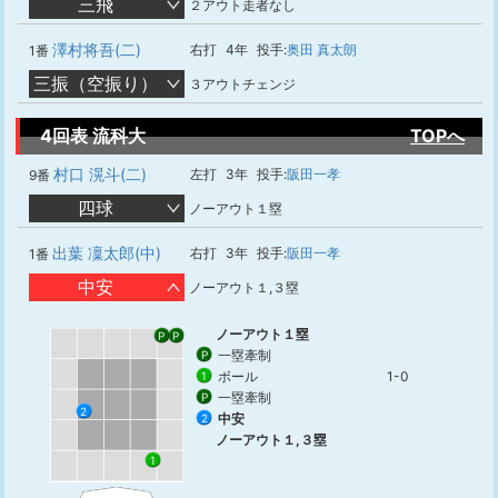
三飛
２アウト走者なし
澤村将吾(二)
右打
4年
投手:
奥田 真太朗
1番
三振（空振り）
３アウトチェンジ
4回表 流科大
TOPへ
村口 滉斗(二)
左打
3年
投手:
阪田一孝
9番
四球
ノーアウト１塁
出葉 凜太郎(中)
右打
3年
投手:
阪田一孝
1番
中安
ノーアウト１,３塁
ノーアウト１塁
P
P
一塁牽制
P
ボール
1-0
1
一塁牽制
P
2
中安
2
ノーアウト１,３塁
1