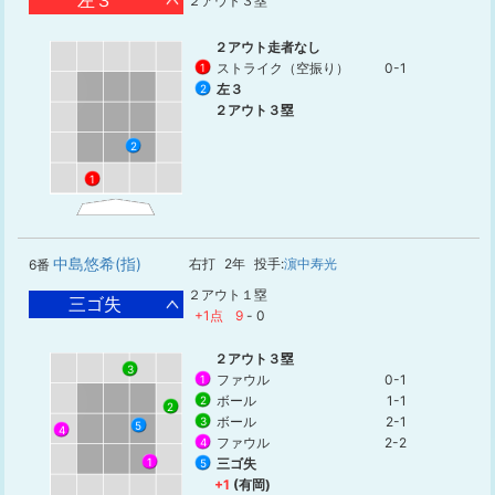
左３
２アウト３塁
２アウト走者なし
ストライク（空振り）
0-1
1
左３
2
２アウト３塁
2
1
中島悠希(指)
右打
2年
投手:
濵中寿光
6番
２アウト１塁
三ゴ失
+1点
9
-
0
２アウト３塁
3
ファウル
0-1
1
ボール
1-1
2
2
ボール
2-1
3
5
4
ファウル
2-2
4
1
三ゴ失
5
+1
(有岡)