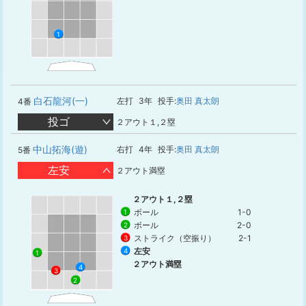
1
白石龍河(一)
左打
3年
投手:
奥田 真太朗
4番
投ゴ
２アウト１,２塁
中山拓海(遊)
右打
4年
投手:
奥田 真太朗
5番
左安
２アウト満塁
２アウト１,２塁
ボール
1-0
1
ボール
2-0
2
ストライク（空振り）
2-1
3
左安
4
1
２アウト満塁
4
3
2