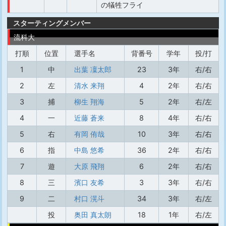
の犠牲フライ
スターティングメンバー
流科大
打順
位置
選手名
背番号
学年
投/打
1
中
出葉 凜太郎
23
3年
右/右
2
左
清水 来翔
4
2年
右/右
3
捕
柳生 翔海
5
2年
右/左
4
一
近藤 蒼来
8
4年
右/右
5
右
有岡 侑哉
10
3年
右/右
6
指
中島 悠希
36
2年
右/右
7
遊
大原 飛翔
6
2年
右/右
8
三
濱口 友希
3
3年
右/右
9
二
村口 滉斗
34
3年
右/左
投
奥田 真太朗
18
1年
右/左