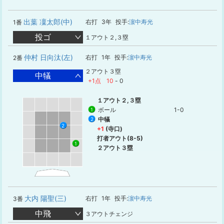
出葉 凜太郎(中)
右打
3年
投手:
濵中寿光
1番
投ゴ
１アウト２,３塁
仲村 日向汰(左)
右打
1年
投手:
濵中寿光
2番
２アウト３塁
中犠
+1点
10
-
0
１アウト２,３塁
ボール
1-0
1
中犠
2
2
+1
(寺口)
打者アウト(8-5)
1
２アウト３塁
大内 陽聖(三)
右打
1年
投手:
濵中寿光
3番
中飛
３アウトチェンジ