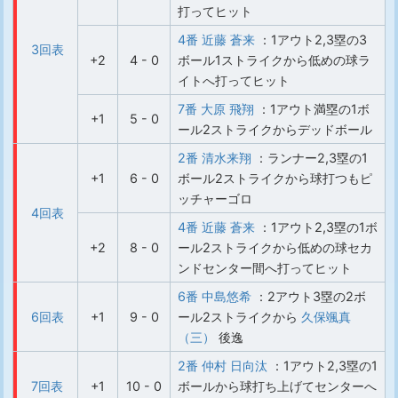
打ってヒット
4番 近藤 蒼来
：1アウト2,3塁の3
3回表
+2
4 - 0
ボール1ストライクから低めの球ラ
イトへ打ってヒット
7番 大原 飛翔
：1アウト満塁の1ボ
+1
5 - 0
ール2ストライクからデッドボール
2番 清水来翔
：ランナー2,3塁の1
+1
6 - 0
ボール2ストライクから球打つもピ
ッチャーゴロ
4回表
4番 近藤 蒼来
：1アウト2,3塁の1ボ
+2
8 - 0
ール2ストライクから低めの球セカ
ンドセンター間へ打ってヒット
6番 中島悠希
：2アウト3塁の2ボ
6回表
+1
9 - 0
ール2ストライクから
久保颯真
（三）
後逸
2番 仲村 日向汰
：1アウト2,3塁の1
7回表
+1
10 - 0
ボールから球打ち上げてセンターへ