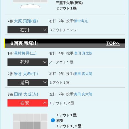
三塁手失策(後逸)
２アウト１塁
大原 飛翔(遊)
右打
2年
投手:
濵中寿光
7番
右飛
３アウトチェンジ
6回裏 帝塚山
TOPへ
澤村将吾(二)
右打
4年
投手:
奥田 真太朗
1番
死球
ノーアウト１塁
米谷 太希(中)
右打
2年
投手:
奥田 真太朗
2番
遊飛
１アウト１塁
田端 大成(左)
左打
2年
投手:
奥田 真太朗
3番
右安
１アウト１,２塁
１アウト１塁
右安
1
１アウト１,２塁