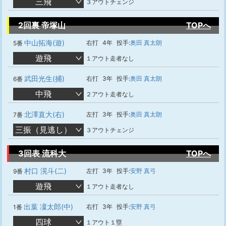
三飛
３アウトチェンジ
2回裏 帝塚山
TOPへ
中山拓海(遊)
右打
4年
投手:
奥田 真太朗
5番
遊飛
１アウト走者なし
武田光生(捕)
右打
3年
投手:
奥田 真太朗
6番
中飛
２アウト走者なし
北澤直大(右)
左打
3年
投手:
奥田 真太朗
7番
三振（見逃し）
３アウトチェンジ
3回表 流科大
TOPへ
村口 滉斗(二)
左打
3年
投手:
安野 真弓
9番
遊飛
１アウト走者なし
出葉 凜太郎(中)
右打
3年
投手:
安野 真弓
1番
四球
１アウト１塁