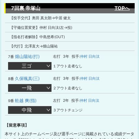
7回裏 帝塚山
TOPへ
【投手交代】奥田 真太朗→中居 健太
【守備位置変更】仲村 日向汰(左→投)
【指名打者解除】中島悠希(OUT)
【代打】北澤直大→畑山陽祐
畑山陽祐(打)
右打
3年
投手:
仲村 日向汰
7番
三ゴ
１アウト走者なし
久保颯真(三)
右打
3年
投手:
仲村 日向汰
8番
一飛
２アウト走者なし
舩越 爽(指)
左打
2年
投手:
仲村 日向汰
9番
中飛
３アウトチェンジ
【留意事項】
本サイト上のチームページ及び選手ページに掲載されている成績データ