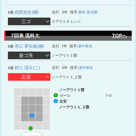
武田光生(捕)
右打
3年
投手:
奥田 真太朗
6番
三ゴ
３アウトチェンジ
7回表 流科大
TOPへ
寺口 芽生跳(捕)
右打
1年
投手:
濵中寿光
8番
遊ゴ失
ノーアウト１塁
村口 滉斗(二)
左打
3年
投手:
濵中寿光
9番
左安
ノーアウト１,２塁
ノーアウト１塁
ボール
1-0
1
左安
2
ノーアウト１,２塁
2
1