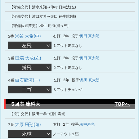
【守備交代】清水来翔→仲村 日向汰(左)
【守備交代】濱口友希→寺口 芽生跳(捕)
【守備位置変更】柳生 翔海(捕→三)
米谷 太希(中)
右打
2年
投手:
奥田 真太朗
2番
左飛
１アウト走者なし
田端 大成(左)
左打
2年
投手:
奥田 真太朗
3番
捕飛
２アウト走者なし
白石龍河(一)
左打
3年
投手:
奥田 真太朗
4番
二ゴ
３アウトチェンジ
5回表 流科大
TOPへ
【投手交代】阪田一孝→濵中寿光
大原 飛翔(遊)
右打
2年
投手:
濵中寿光
7番
死球
ノーアウト１塁