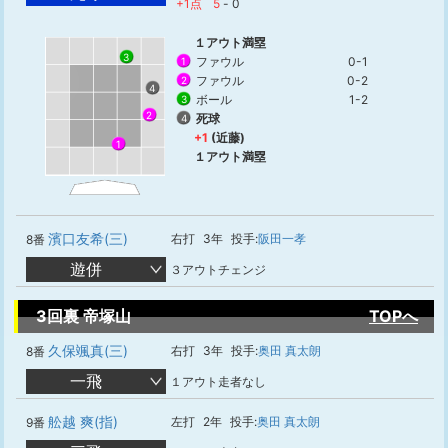
+1点
5
-
0
１アウト満塁
3
ファウル
0-1
1
ファウル
0-2
2
4
ボール
1-2
3
2
死球
4
+1
(近藤)
1
１アウト満塁
濱口友希(三)
右打
3年
投手:
阪田一孝
8番
遊併
３アウトチェンジ
3回裏 帝塚山
TOPへ
久保颯真(三)
右打
3年
投手:
奥田 真太朗
8番
一飛
１アウト走者なし
舩越 爽(指)
左打
2年
投手:
奥田 真太朗
9番