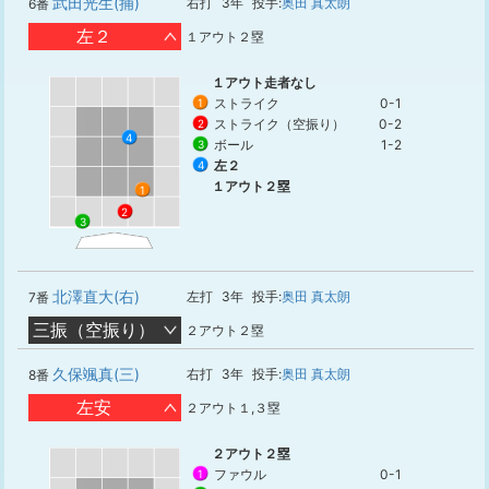
武田光生(捕)
右打
3年
投手:
奥田 真太朗
6番
左２
１アウト２塁
１アウト走者なし
ストライク
0-1
1
ストライク（空振り）
0-2
2
4
ボール
1-2
3
左２
4
１アウト２塁
1
2
3
北澤直大(右)
左打
3年
投手:
奥田 真太朗
7番
三振（空振り）
２アウト２塁
久保颯真(三)
右打
3年
投手:
奥田 真太朗
8番
左安
２アウト１,３塁
２アウト２塁
ファウル
0-1
1