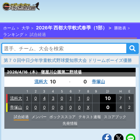
2026年 西都大学軟式春季（1部）
ホーム
大学
勝敗表
ランキング
試合経過
第７０回中日少年学童軟式野球愛知県大会 ドリームボーイズ優勝
2026/4/16（木）
寝屋川公園第二野球場
10
0
流科大
帝塚山
-
1
2
3
4
5
6
7
8
9
計
H
E
10
流科大
1
0
4
3
0
1
1
0
7
1
0
帝塚山
0
0
0
0
0
0
0
X
4
2
試合経過
メンバー
ボックススコア
テキスト速報
スコアブック
先発情報