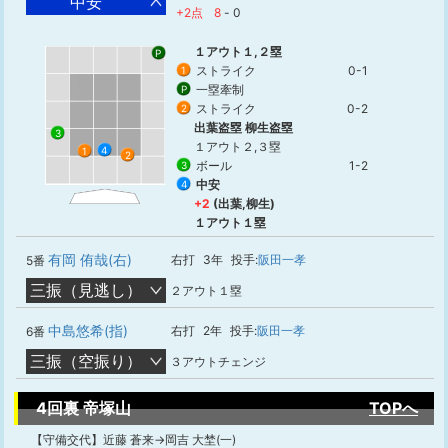
中安
+2点
8
-
0
１アウト１,２塁
P
ストライク
0-1
1
一塁牽制
P
ストライク
0-2
2
出葉盗塁 柳生盗塁
3
１アウト２,３塁
4
1
2
ボール
1-2
3
中安
4
+2
(出葉,柳生)
１アウト１塁
有岡 侑哉(右)
右打
3年
投手:
阪田一孝
5番
三振（見逃し）
２アウト１塁
中島悠希(指)
右打
2年
投手:
阪田一孝
6番
三振（空振り）
３アウトチェンジ
4回裏 帝塚山
TOPへ
【守備交代】近藤 蒼来→岡吉 大埜(一)