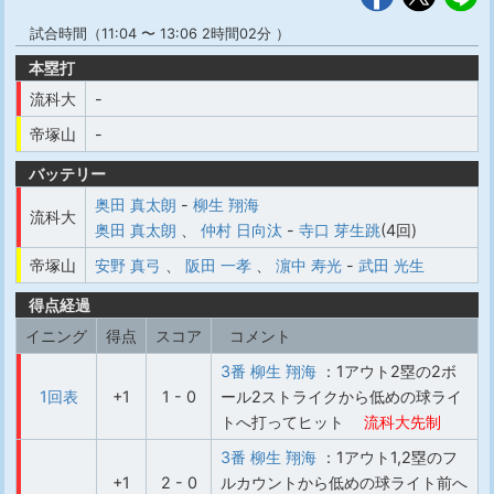
試合時間（11:04 〜 13:06 2時間02分 ）
本塁打
流科大
-
帝塚山
-
バッテリー
奥田 真太朗
-
柳生 翔海
流科大
奥田 真太朗
、
仲村 日向汰
-
寺口 芽生跳
(4回)
帝塚山
安野 真弓
、
阪田 一孝
、
濵中 寿光
-
武田 光生
得点経過
イニング
得点
スコア
コメント
3番 柳生 翔海
：1アウト2塁の2ボ
1回表
+1
1 - 0
ール2ストライクから低めの球ライ
トへ打ってヒット
流科大先制
3番 柳生 翔海
：1アウト1,2塁のフ
+1
2 - 0
ルカウントから低めの球ライト前へ