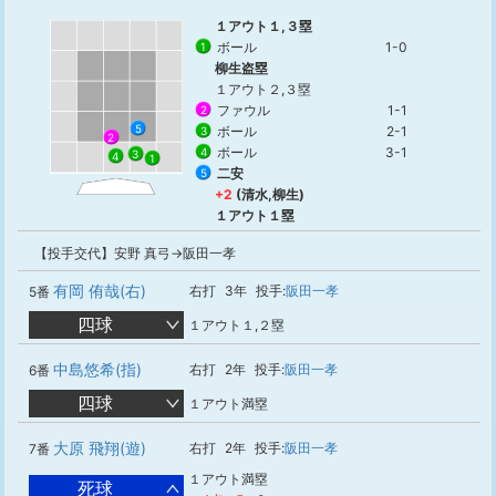
１アウト１,３塁
ボール
1-0
1
柳生盗塁
１アウト２,３塁
ファウル
1-1
2
5
ボール
2-1
3
2
ボール
3-1
4
3
4
1
二安
5
+2
(清水,柳生)
１アウト１塁
【投手交代】安野 真弓→阪田一孝
有岡 侑哉(右)
右打
3年
投手:
阪田一孝
5番
四球
１アウト１,２塁
中島悠希(指)
右打
2年
投手:
阪田一孝
6番
四球
１アウト満塁
大原 飛翔(遊)
右打
2年
投手:
阪田一孝
7番
１アウト満塁
死球