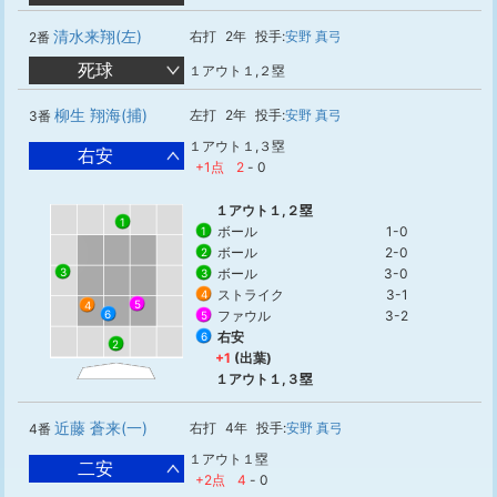
清水来翔(左)
右打
2年
投手:
安野 真弓
2番
死球
１アウト１,２塁
柳生 翔海(捕)
左打
2年
投手:
安野 真弓
3番
１アウト１,３塁
右安
+1点
2
-
0
１アウト１,２塁
1
ボール
1-0
1
ボール
2-0
2
ボール
3-0
3
3
ストライク
3-1
4
5
4
ファウル
3-2
6
5
右安
6
2
+1
(出葉)
１アウト１,３塁
近藤 蒼来(一)
右打
4年
投手:
安野 真弓
4番
１アウト１塁
二安
+2点
4
-
0