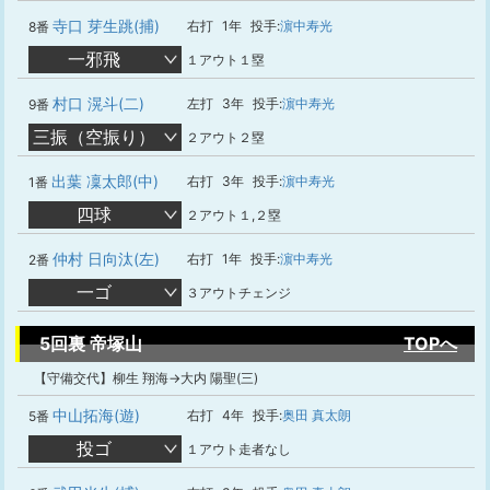
寺口 芽生跳(捕)
右打
1年
投手:
濵中寿光
8番
一邪飛
１アウト１塁
村口 滉斗(二)
左打
3年
投手:
濵中寿光
9番
三振（空振り）
２アウト２塁
出葉 凜太郎(中)
右打
3年
投手:
濵中寿光
1番
四球
２アウト１,２塁
仲村 日向汰(左)
右打
1年
投手:
濵中寿光
2番
一ゴ
３アウトチェンジ
5回裏 帝塚山
TOPへ
【守備交代】柳生 翔海→大内 陽聖(三)
中山拓海(遊)
右打
4年
投手:
奥田 真太朗
5番
投ゴ
１アウト走者なし