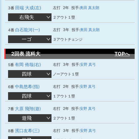
田端 大成(左)
左打
2年
投手:
奥田 真太朗
3番
右飛失
２アウト１塁
白石龍河(一)
左打
3年
投手:
奥田 真太朗
4番
一ゴ
３アウトチェンジ
2回表 流科大
TOPへ
有岡 侑哉(右)
右打
3年
投手:
安野 真弓
5番
四球
ノーアウト１塁
中島悠希(指)
右打
2年
投手:
安野 真弓
6番
四球
１アウト１塁
大原 飛翔(遊)
右打
2年
投手:
安野 真弓
7番
遊飛
２アウト１塁
濱口友希(三)
右打
3年
投手:
安野 真弓
8番