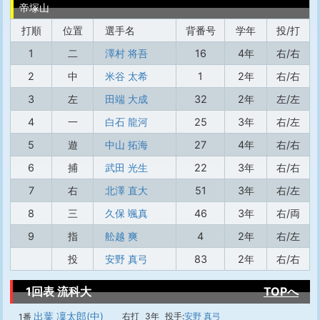
帝塚山
打順
位置
選手名
背番号
学年
投/打
1
二
澤村 将吾
16
4年
右/右
2
中
米谷 太希
1
2年
右/右
3
左
田端 大成
32
2年
左/左
4
一
白石 龍河
25
3年
右/左
5
遊
中山 拓海
27
4年
右/右
6
捕
武田 光生
22
3年
右/右
7
右
北澤 直大
51
3年
右/左
8
三
久保 颯真
46
3年
右/両
9
指
舩越 爽
4
2年
右/左
投
安野 真弓
83
2年
右/右
1回表 流科大
TOPへ
出葉 凜太郎(中)
右打
3年
投手:
安野 真弓
1番