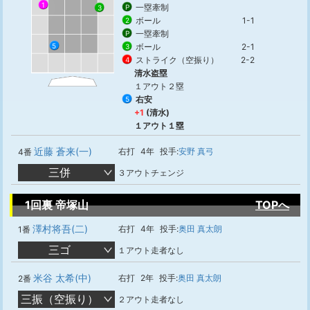
1
一塁牽制
P
3
ボール
1-1
2
一塁牽制
P
ボール
2-1
5
3
ストライク（空振り）
2-2
4
清水盗塁
１アウト２塁
右安
5
+1
(清水)
１アウト１塁
近藤 蒼来(一)
右打
4年
投手:
安野 真弓
4番
三併
３アウトチェンジ
1回裏 帝塚山
TOPへ
澤村将吾(二)
右打
4年
投手:
奥田 真太朗
1番
三ゴ
１アウト走者なし
米谷 太希(中)
右打
2年
投手:
奥田 真太朗
2番
三振（空振り）
２アウト走者なし