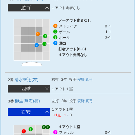
遊ゴ
１アウト走者なし
ノーアウト走者なし
ストライク
0-1
1
ボール
1-1
2
1
2
ボール
2-1
3
遊ゴ
4
3
4
打者アウト(6-3)
１アウト走者なし
清水来翔(左)
右打
2年
投手:
安野 真弓
2番
四球
１アウト１塁
柳生 翔海(捕)
左打
2年
投手:
安野 真弓
3番
１アウト１塁
右安
+1点
1
-
0
１アウト１塁
P
P
2
4
ファウル
0-1
1