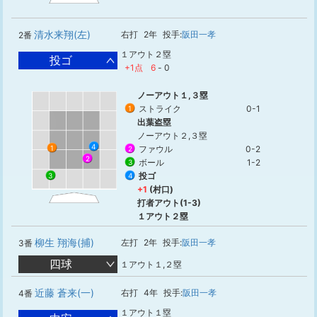
清水来翔(左)
右打
2年
投手:
阪田一孝
2番
１アウト２塁
投ゴ
+1点
6
-
0
ノーアウト１,３塁
ストライク
0-1
1
出葉盗塁
ノーアウト２,３塁
4
ファウル
0-2
1
2
2
ボール
1-2
3
投ゴ
3
4
+1
(村口)
打者アウト(1-3)
１アウト２塁
柳生 翔海(捕)
左打
2年
投手:
阪田一孝
3番
四球
１アウト１,２塁
近藤 蒼来(一)
右打
4年
投手:
阪田一孝
4番
１アウト１塁