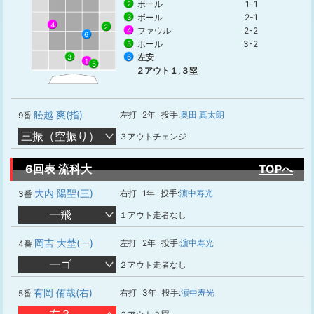
ボール
1-1
2
ボール
2-1
3
4
2
ファウル
2-2
4
6
ボール
3-2
5
左安
6
3
1
5
２アウト１,３塁
舩越 爽(指)
左打
2年
投手:
奥田 真太朗
9番
三振（空振り）
３アウトチェンジ
6回表 流科大
TOPへ
大内 陽聖(三)
右打
1年
投手:
濵中寿光
3番
一飛
１アウト走者なし
岡吉 大埜(一)
左打
2年
投手:
濵中寿光
4番
一ゴ
２アウト走者なし
有岡 侑哉(右)
右打
3年
投手:
濵中寿光
5番