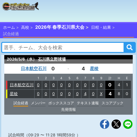
2026年 春季石川県大会
ホーム
高校
日程・結果
試合経過
2026/5/6（水）
石川県立野球場
0
4
日本航空石川
星稜
-
1
2
3
4
5
6
7
8
9
計
H
E
0
日本航空石川
0
0
0
0
0
0
0
0
0
4
1
4
星稜
0
0
0
0
0
0
4
0
X
8
0
試合経過
メンバー
ボックススコア
テキスト速報
スコアブック
先発情報
試合時間（09:29 〜 11:28 1時間59分 ）