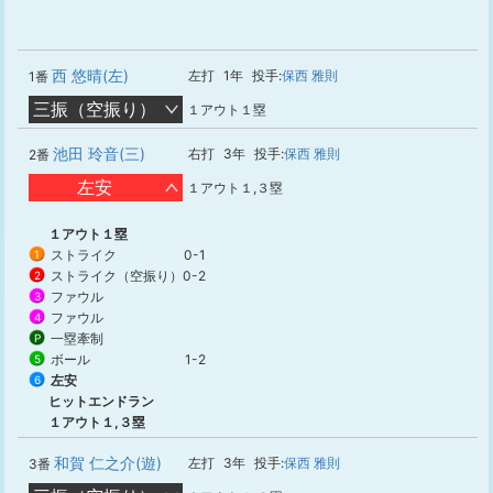
西 悠晴(左)
左打
1年
投手:
保西 雅則
1番
三振（空振り）
１アウト１塁
池田 玲音(三)
右打
3年
投手:
保西 雅則
2番
左安
１アウト１,３塁
１アウト１塁
ストライク
0-1
1
ストライク（空振り）
0-2
2
ファウル
3
ファウル
4
一塁牽制
P
ボール
1-2
5
左安
6
ヒットエンドラン
１アウト１,３塁
和賀 仁之介(遊)
左打
3年
投手:
保西 雅則
3番