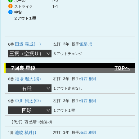
ボール
1-0
1
ストライク
1-1
2
中安
3
２アウト１塁
田坂 晃成(一)
左打
3年
投手:
服部 成
6番
三振（空振り）
３アウトチェンジ
7回裏 星稜
TOPへ
福場 瑠大(捕)
右打
3年
投手:
保西 雅則
8番
右飛
１アウト走者なし
中川 絢太(中)
左打
3年
投手:
保西 雅則
9番
四球
１アウト１塁
【代打】西 悠晴→池脇 槙
池脇 槙(打)
左打
3年
投手:
保西 雅則
1番