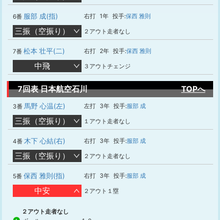
服部 成(指)
右打
1年
投手:
保西 雅則
6番
三振（空振り）
２アウト走者なし
松本 壮平(二)
右打
2年
投手:
保西 雅則
7番
中飛
３アウトチェンジ
7回表 日本航空石川
TOPへ
馬野 心温(左)
左打
3年
投手:
服部 成
3番
三振（空振り）
１アウト走者なし
木下 心結(右)
右打
3年
投手:
服部 成
4番
三振（空振り）
２アウト走者なし
保西 雅則(指)
右打
3年
投手:
服部 成
5番
中安
２アウト１塁
２アウト走者なし