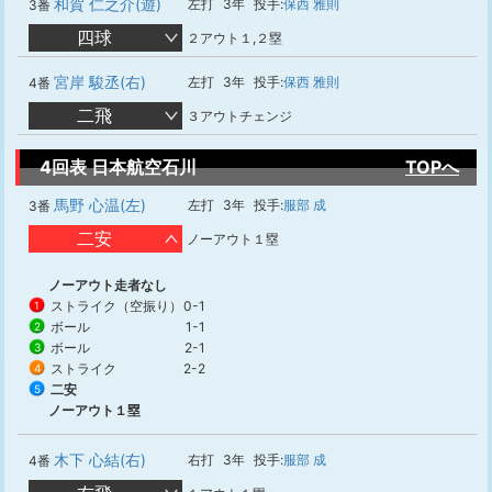
和賀 仁之介(遊)
左打
3年
投手:
保西 雅則
3番
四球
２アウト１,２塁
宮岸 駿丞(右)
左打
3年
投手:
保西 雅則
4番
二飛
３アウトチェンジ
4回表 日本航空石川
TOPへ
馬野 心温(左)
左打
3年
投手:
服部 成
3番
二安
ノーアウト１塁
ノーアウト走者なし
ストライク（空振り）
0-1
1
ボール
1-1
2
ボール
2-1
3
ストライク
2-2
4
二安
5
ノーアウト１塁
木下 心結(右)
右打
3年
投手:
服部 成
4番