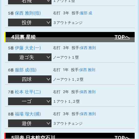
右飛
１アウト１塁
保西 雅則(指)
右打
3年
投手:
服部 成
5番
投併
３アウトチェンジ
4回裏 星稜
TOPへ
伊藤 大史(一)
右打
3年
投手:
保西 雅則
5番
遊ゴ失
ノーアウト１塁
服部 成(指)
右打
1年
投手:
保西 雅則
6番
四球
ノーアウト１,２塁
松本 壮平(二)
右打
2年
投手:
保西 雅則
7番
一ゴ
１アウト１,２塁
福場 瑠大(捕)
右打
3年
投手:
保西 雅則
8番
遊併
３アウトチェンジ
5回表 日本航空石川
TOPへ