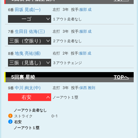
田坂 晃成(一)
左打
3年
投手:
服部 成
6番
一ゴ
１アウト走者なし
生田目 佑海(三)
左打
3年
投手:
服部 成
7番
三振（空振り）
２アウト走者なし
地曳 亮祐(捕)
右打
2年
投手:
服部 成
8番
三振（見逃し）
３アウトチェンジ
5回裏 星稜
TOPへ
中川 絢太(中)
左打
3年
投手:
保西 雅則
9番
右安
ノーアウト１塁
ノーアウト走者なし
ストライク
0-1
1
右安
2
ノーアウト１塁