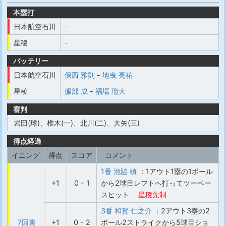
本塁打
日本航空石川
-
星稜
-
バッテリー
日本航空石川
保西 雅則
-
地曳 亮祐
星稜
服部 成
-
福場 瑠大
審判
岩田(球)、椎木(一)、北川(二)、大矢(三)
得点経過
イニング
得点
スコア
コメント
1番 池脇 槙
：1アウト1塁の1ボール
+1
0 - 1
から2球目レフトへ打ってツーベー
スヒット
星稜先制
3番 和賀 仁之介
：2アウト3塁の2
7回裏
+1
0 - 2
ボール2ストライクから5球目ショ