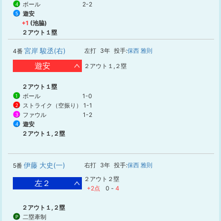
ボール
2-2
4
遊安
5
+1
(池脇)
２アウト１塁
宮岸 駿丞(右)
左打
3年
投手:
保西 雅則
4番
遊安
２アウト１,２塁
２アウト１塁
ボール
1-0
1
ストライク（空振り）
1-1
2
ファウル
1-2
3
遊安
4
２アウト１,２塁
伊藤 大史(一)
右打
3年
投手:
保西 雅則
5番
２アウト２塁
左２
+2点
0
-
4
２アウト１,２塁
二塁牽制
P