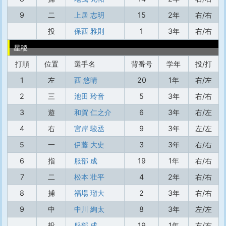
9
二
上居 志明
15
2年
右/右
投
保西 雅則
1
3年
右/右
星稜
打順
位置
選手名
背番号
学年
投/打
1
左
西 悠晴
20
1年
右/左
2
三
池田 玲音
5
3年
右/右
3
遊
和賀 仁之介
6
3年
右/左
4
右
宮岸 駿丞
9
3年
左/左
5
一
伊藤 大史
3
3年
右/右
6
指
服部 成
19
1年
右/右
7
二
松本 壮平
4
2年
右/右
8
捕
福場 瑠大
2
3年
右/右
9
中
中川 絢太
8
3年
左/左
投
服部 成
19
1年
右/右