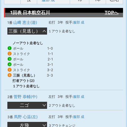
1回表 日本航空石川
TOPへ
山﨑 恵士(遊)
右打
3年
投手:
服部 成
1番
三振（見逃し）
１アウト走者なし
ノーアウト走者なし
ボール
1-0
1
ストライク
1-1
2
ボール
2-1
3
ボール
3-1
4
ストライク
3-2
5
三振（見逃し）
3-3
6
打者アウト(2)
１アウト走者なし
菅野 恭輔(中)
左打
3年
投手:
服部 成
2番
二ゴ
２アウト走者なし
馬野 心温(左)
左打
3年
投手:
服部 成
3番
左飛
３アウトチェンジ