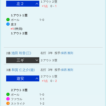
１アウト２塁
左２
+1点
0
-
1
１アウト１塁
ボール
1-0
1
左２
2
+1
(中川)
１アウト２塁
池田 玲音(三)
右打
3年
投手:
保西 雅則
2番
三ギ
２アウト３塁
和賀 仁之介(遊)
左打
3年
投手:
保西 雅則
3番
２アウト１塁
遊安
+1点
0
-
2
２アウト３塁
ボール
1-0
1
ファウル
1-1
2
ストライク
1-2
3