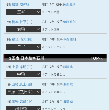
服部 成(指)
右打
1年
投手:
保西 雅則
6番
三ギ
１アウト２塁
松本 壮平(二)
右打
2年
投手:
保西 雅則
7番
右飛
２アウト２塁
福場 瑠大(捕)
右打
3年
投手:
保西 雅則
8番
二ゴ
３アウトチェンジ
3回表 日本航空石川
TOPへ
上居 志明(二)
右打
2年
投手:
服部 成
9番
中飛
１アウト走者なし
山﨑 恵士(遊)
右打
3年
投手:
服部 成
1番
三振（空振り）
２アウト走者なし
菅野 恭輔(中)
左打
3年
投手:
服部 成
2番
捕邪飛
３アウトチェンジ