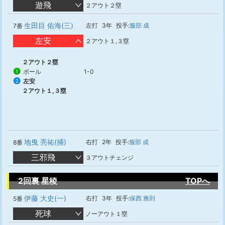
遊飛
２アウト２塁
生田目 佑海(三)
左打
3年
投手:
服部 成
7番
左安
２アウト１,３塁
２アウト２塁
ボール
1-0
1
左安
2
２アウト１,３塁
地曳 亮祐(捕)
右打
2年
投手:
服部 成
8番
三邪飛
３アウトチェンジ
2回裏 星稜
TOPへ
伊藤 大史(一)
右打
3年
投手:
保西 雅則
5番
死球
ノーアウト１塁