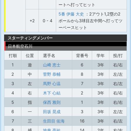
ートへ打ってヒット
5番 伊藤 大史
：2アウト1,2塁の2
+2
0 - 4
ボールから3球目左中間へ打ってツ
ーベースヒット
スターティングメンバー
日本航空石川
打順
位置
選手名
背番号
学年
投/打
1
遊
山﨑 恵士
6
3年
右/右
2
中
菅野 恭輔
8
3年
左/左
3
左
馬野 心温
7
3年
右/左
4
右
木下 心結
2
3年
右/右
5
指
保西 雅則
1
3年
右/右
6
一
田坂 晃成
3
3年
左/左
7
三
生田目 佑海
16
3年
右/左
8
捕
地曳 亮祐
14
2年
右/右