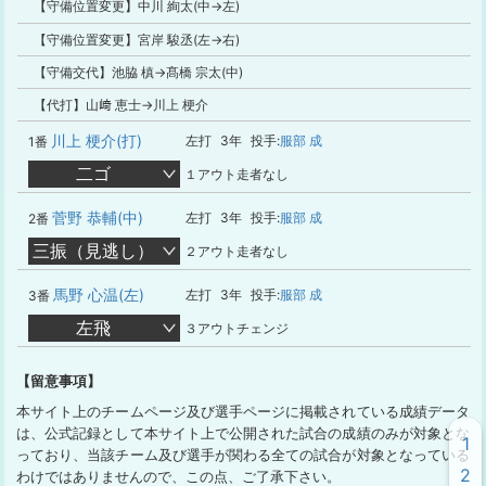
【守備位置変更】中川 絢太(中→左)
【守備位置変更】宮岸 駿丞(左→右)
【守備交代】池脇 槙→髙橋 宗太(中)
【代打】山﨑 恵士→川上 梗介
川上 梗介(打)
左打
3年
投手:
服部 成
1番
二ゴ
１アウト走者なし
菅野 恭輔(中)
左打
3年
投手:
服部 成
2番
三振（見逃し）
２アウト走者なし
馬野 心温(左)
左打
3年
投手:
服部 成
3番
左飛
３アウトチェンジ
【留意事項】
本サイト上のチームページ及び選手ページに掲載されている成績データ
は、公式記録として本サイト上で公開された試合の成績のみが対象とな
1
っており、当該チーム及び選手が関わる全ての試合が対象となっている
2
わけではありませんので、この点、ご了承下さい。