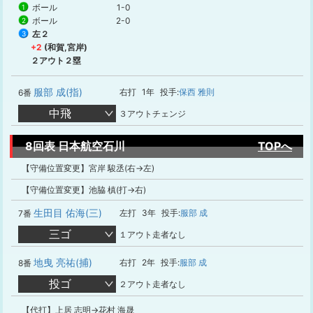
ボール
1-0
1
ボール
2-0
2
左２
3
+2
(和賀,宮岸)
２アウト２塁
服部 成(指)
右打
1年
投手:
保西 雅則
6番
中飛
３アウトチェンジ
8回表 日本航空石川
TOPへ
【守備位置変更】宮岸 駿丞(右→左)
【守備位置変更】池脇 槙(打→右)
生田目 佑海(三)
左打
3年
投手:
服部 成
7番
三ゴ
１アウト走者なし
地曳 亮祐(捕)
右打
2年
投手:
服部 成
8番
投ゴ
２アウト走者なし
【代打】上居 志明→花村 海晟