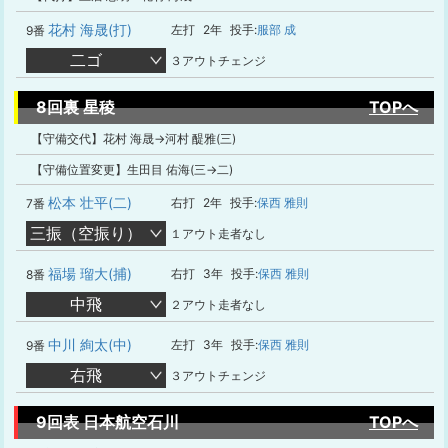
花村 海晟(打)
左打
2年
投手:
服部 成
9番
二ゴ
３アウトチェンジ
8回裏 星稜
TOPへ
【守備交代】花村 海晟→河村 醍雅(三)
【守備位置変更】生田目 佑海(三→二)
松本 壮平(二)
右打
2年
投手:
保西 雅則
7番
三振（空振り）
１アウト走者なし
福場 瑠大(捕)
右打
3年
投手:
保西 雅則
8番
中飛
２アウト走者なし
中川 絢太(中)
左打
3年
投手:
保西 雅則
9番
右飛
３アウトチェンジ
9回表 日本航空石川
TOPへ