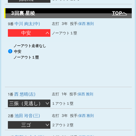
3回裏 星稜
TOPへ
中川 絢太(中)
左打
3年
投手:
保西 雅則
9番
中安
ノーアウト１塁
ノーアウト走者なし
中安
1
ノーアウト１塁
西 悠晴(左)
左打
1年
投手:
保西 雅則
1番
三振（見逃し）
１アウト１塁
池田 玲音(三)
右打
3年
投手:
保西 雅則
2番
三ゴ
２アウト２塁