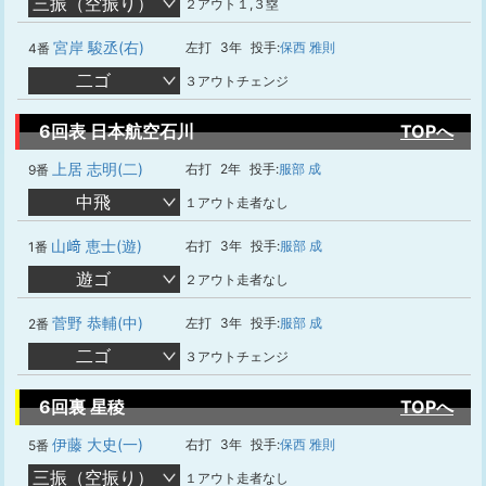
三振（空振り）
２アウト１,３塁
宮岸 駿丞(右)
左打
3年
投手:
保西 雅則
4番
二ゴ
３アウトチェンジ
6回表 日本航空石川
TOPへ
上居 志明(二)
右打
2年
投手:
服部 成
9番
中飛
１アウト走者なし
山﨑 恵士(遊)
右打
3年
投手:
服部 成
1番
遊ゴ
２アウト走者なし
菅野 恭輔(中)
左打
3年
投手:
服部 成
2番
二ゴ
３アウトチェンジ
6回裏 星稜
TOPへ
伊藤 大史(一)
右打
3年
投手:
保西 雅則
5番
三振（空振り）
１アウト走者なし