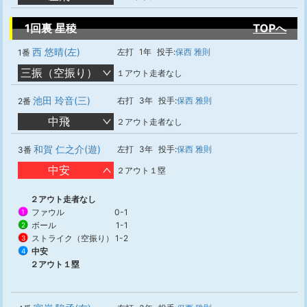
1回裏 星稜
TOPへ
西 悠晴(左)
左打
1年
投手:
保西 雅則
1番
三振（空振り）
１アウト走者なし
池田 玲音(三)
右打
3年
投手:
保西 雅則
2番
中飛
２アウト走者なし
和賀 仁之介(遊)
左打
3年
投手:
保西 雅則
3番
中安
２アウト１塁
２アウト走者なし
ファウル
0-1
1
ボール
1-1
2
ストライク（空振り）
1-2
3
中安
4
２アウト１塁