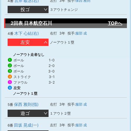
宮岸 駿丞(右)
左打
3年
投手:
保西 雅則
4番
投ゴ
３アウトチェンジ
2回表 日本航空石川
TOPへ
木下 心結(右)
右打
3年
投手:
服部 成
4番
左安
ノーアウト１塁
ノーアウト走者なし
ボール
1-0
1
ボール
2-0
2
ボール
3-0
3
ストライク
3-1
4
ファウル
3-2
5
左安
6
ノーアウト１塁
保西 雅則(指)
右打
3年
投手:
服部 成
5番
遊ゴ
１アウト２塁
田坂 晃成(一)
左打
3年
投手:
服部 成
6番