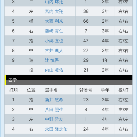
3
二
山内 球翔
1
3年
右/左
4
左
宮内 大翔
38
3年
右/右
5
捕
大西 利来
66
2年
右/右
6
右
篠崎 貫仁
7
3年
右/右
7
指
小郷 直也
47
4年
右/左
8
中
古井 颯人
27
3年
右/右
9
遊
辻 慎吾
29
1年
右/右
投
内山 凌佑
21
2年
右/右
四学
打順
位置
選手名
背番号
学年
投/打
1
指
新井 悠希
23
2年
右/左
2
中
八田 照生
8
4年
左/左
3
左
中野 雅友
1
4年
右/左
4
右
永田 隆之佑
24
4年
右/右