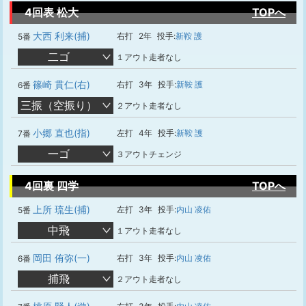
4回表 松大
TOPへ
大西 利来(捕)
右打
2年
投手:
新鞍 護
5番
二ゴ
１アウト走者なし
篠崎 貫仁(右)
右打
3年
投手:
新鞍 護
6番
三振（空振り）
２アウト走者なし
小郷 直也(指)
左打
4年
投手:
新鞍 護
7番
一ゴ
３アウトチェンジ
4回裏 四学
TOPへ
上所 琉生(捕)
左打
3年
投手:
内山 凌佑
5番
中飛
１アウト走者なし
岡田 侑弥(一)
右打
3年
投手:
内山 凌佑
6番
捕飛
２アウト走者なし