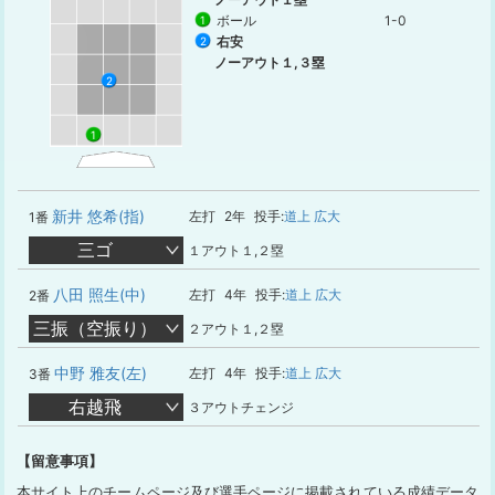
ボール
1-0
1
右安
2
ノーアウト１,３塁
2
1
新井 悠希(指)
左打
2年
投手:
道上 広大
1番
三ゴ
１アウト１,２塁
八田 照生(中)
左打
4年
投手:
道上 広大
2番
三振（空振り）
２アウト１,２塁
中野 雅友(左)
左打
4年
投手:
道上 広大
3番
右越飛
３アウトチェンジ
【留意事項】
本サイト上のチームページ及び選手ページに掲載されている成績データ