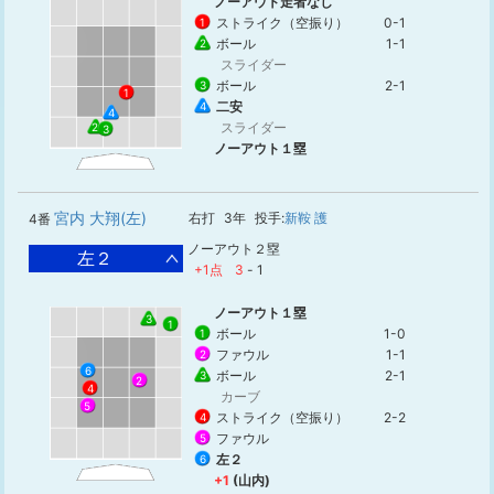
ノーアウト走者なし
ストライク（空振り）
0-1
1
ボール
1-1
2
スライダー
ボール
2-1
3
1
二安
4
4
スライダー
2
3
ノーアウト１塁
宮内 大翔(左)
右打
3年
投手:
新鞍 護
4番
ノーアウト２塁
左２
+1点
3
-
1
ノーアウト１塁
3
1
ボール
1-0
1
ファウル
1-1
2
6
ボール
2-1
3
2
4
カーブ
5
ストライク（空振り）
2-2
4
ファウル
5
左２
6
+1
(山内)