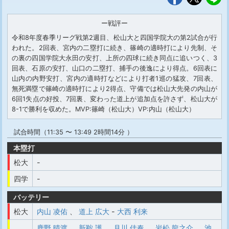
ー戦評ー
令和8年度春季リーグ戦第2週目、松山大と四国学院大の第2試合が行
われた。2回表、宮内の二塁打に続き、篠崎の適時打により先制、そ
の裏の四国学院大永田の安打、上所の四球に続き同点に追いつく、3
回表、石原の安打、山口の二塁打、捕手の後逸により得点。6回表に
山内の内野安打、宮内の適時打などにより打者1巡の猛攻、7回表、
無死満塁で篠崎の適時打により2得点、守備では松山大先発の内山が
6回1失点の好投、7回裏、変わった道上が追加点を許さず、松山大が
8-1で勝利を収めた。MVP:篠崎（松山大）VP:内山（松山大）
試合時間（11:35 〜 13:49 2時間14分 ）
本塁打
松大
-
四学
-
バッテリー
松大
内山 凌佑
、
道上 広大
-
大西 利来
鹿野 晴渡
、
新鞍 護
、
月川 佳奏
、
岩松 龍之介
、
池