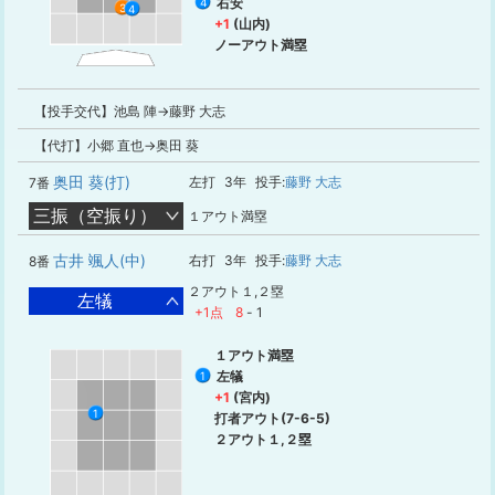
右安
4
3
4
+1
(山内)
ノーアウト満塁
【投手交代】池島 陣→藤野 大志
【代打】小郷 直也→奥田 葵
奥田 葵(打)
左打
3年
投手:
藤野 大志
7番
三振（空振り）
１アウト満塁
古井 颯人(中)
右打
3年
投手:
藤野 大志
8番
２アウト１,２塁
左犠
+1点
8
-
1
１アウト満塁
左犠
1
+1
(宮内)
1
打者アウト(7-6-5)
２アウト１,２塁