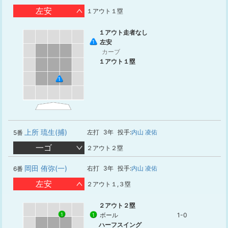
左安
１アウト１塁
１アウト走者なし
左安
1
カーブ
１アウト１塁
1
上所 琉生(捕)
左打
3年
投手:
内山 凌佑
5番
一ゴ
２アウト２塁
岡田 侑弥(一)
右打
3年
投手:
内山 凌佑
6番
左安
２アウト１,３塁
２アウト２塁
1
ボール
1-0
1
ハーフスイング