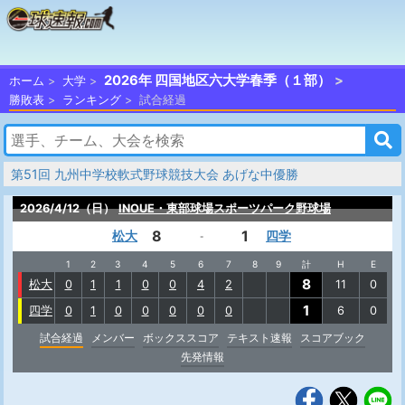
2026年 四国地区六大学春季（１部）
ホーム
大学
勝敗表
ランキング
試合経過
第51回 九州中学校軟式野球競技大会 あげな中優勝
2026/4/12（日）
INOUE・東部球場スポーツパーク野球場
8
1
松大
四学
-
1
2
3
4
5
6
7
8
9
計
H
E
8
松大
0
1
1
0
0
4
2
11
0
1
四学
0
1
0
0
0
0
0
6
0
試合経過
メンバー
ボックススコア
テキスト速報
スコアブック
先発情報