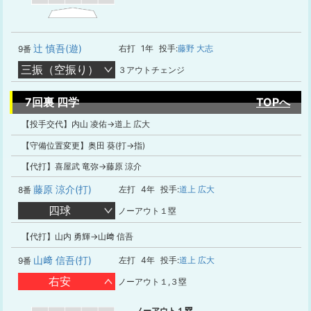
辻 慎吾(遊)
右打
1年
投手:
藤野 大志
9番
三振（空振り）
３アウトチェンジ
7回裏 四学
TOPへ
【投手交代】内山 凌佑→道上 広大
【守備位置変更】奥田 葵(打→指)
【代打】喜屋武 竜弥→藤原 涼介
藤原 涼介(打)
左打
4年
投手:
道上 広大
8番
四球
ノーアウト１塁
【代打】山内 勇輝→山﨑 信吾
山﨑 信吾(打)
左打
4年
投手:
道上 広大
9番
右安
ノーアウト１,３塁
ノーアウト１塁