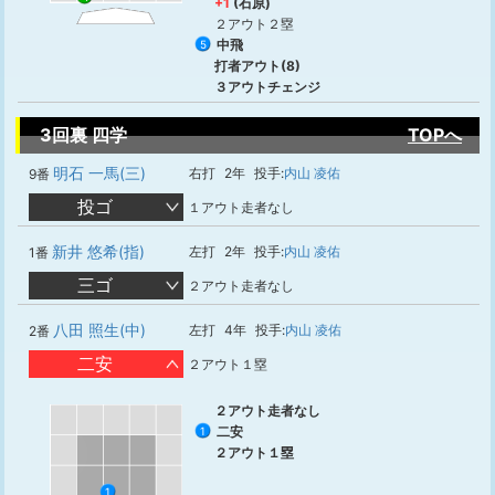
+1
(石原)
２アウト２塁
中飛
5
打者アウト(8)
３アウトチェンジ
3回裏 四学
TOPへ
明石 一馬(三)
右打
2年
投手:
内山 凌佑
9番
投ゴ
１アウト走者なし
新井 悠希(指)
左打
2年
投手:
内山 凌佑
1番
三ゴ
２アウト走者なし
八田 照生(中)
左打
4年
投手:
内山 凌佑
2番
二安
２アウト１塁
２アウト走者なし
二安
1
２アウト１塁
1