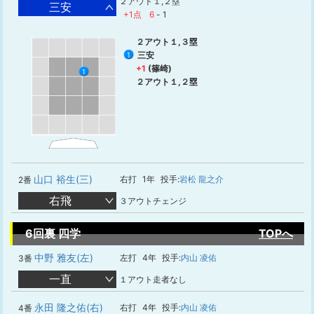
２アウト１,２塁
三安
+1点
6
-
1
２アウト１,３塁
三安
1
+1
(篠崎)
1
２アウト１,２塁
山口 裕生(三)
右打
1年
投手:
岩松 龍之介
2番
右飛
３アウトチェンジ
6回裏 四学
TOPへ
中野 雅友(左)
左打
4年
投手:
内山 凌佑
3番
一直
１アウト走者なし
永田 隆之佑(右)
右打
4年
投手:
内山 凌佑
4番