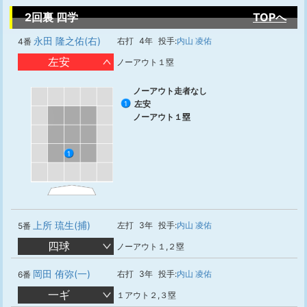
2回裏 四学
TOPへ
永田 隆之佑(右)
右打
4年
投手:
内山 凌佑
4番
左安
ノーアウト１塁
ノーアウト走者なし
左安
1
ノーアウト１塁
1
上所 琉生(捕)
左打
3年
投手:
内山 凌佑
5番
四球
ノーアウト１,２塁
岡田 侑弥(一)
右打
3年
投手:
内山 凌佑
6番
一ギ
１アウト２,３塁