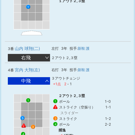
１アウト２,３塁
1
山内 球翔(二)
左打
3年
投手:
新鞍 護
3番
右飛
２アウト２,３塁
宮内 大翔(左)
右打
3年
投手:
新鞍 護
4番
３アウトチェンジ
中飛
+1点
2
-
1
２アウト２,３塁
1
ボール
1-0
1
ストライク（空振り）
1-1
2
スライダー
ストライク
1-2
5
3
ボール
2-2
4
2
3
捕逸
4