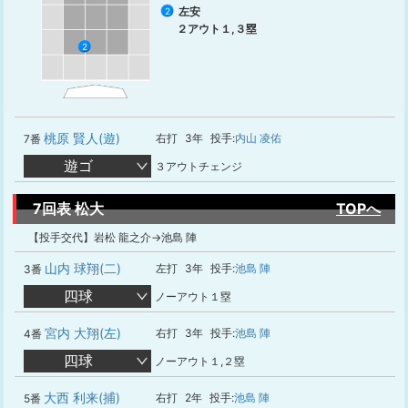
左安
2
２アウト１,３塁
2
桃原 賢人(遊)
右打
3年
投手:
内山 凌佑
7番
遊ゴ
３アウトチェンジ
7回表 松大
TOPへ
【投手交代】岩松 龍之介→池島 陣
山内 球翔(二)
左打
3年
投手:
池島 陣
3番
四球
ノーアウト１塁
宮内 大翔(左)
右打
3年
投手:
池島 陣
4番
四球
ノーアウト１,２塁
大西 利来(捕)
右打
2年
投手:
池島 陣
5番