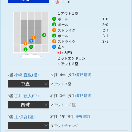
+1点
1
-
0
１アウト１塁
ボール
1-0
1
ボール
2-0
2
ストライク
2-1
3
4
ボール
3-1
4
5
6
ストライク
3-2
5
3
左２
6
1
2
+1
(大西)
ヒットエンドラン
１アウト２塁
小郷 直也(指)
左打
4年
投手:
鹿野 晴渡
7番
中直
２アウト３塁
古井 颯人(中)
右打
3年
投手:
鹿野 晴渡
8番
四球
２アウト１,３塁
辻 慎吾(遊)
右打
1年
投手:
鹿野 晴渡
9番
３アウトチェンジ