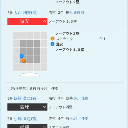
ノーアウト２塁
大西 利来(捕)
右打
2年
投手:
新鞍 護
5番
遊安
ノーアウト１,３塁
ノーアウト２塁
ストライク
0-1
1
遊安
2
ノーアウト１,３塁
2
1
【投手交代】新鞍 護→月川 佳奏
篠崎 貫仁(右)
右打
3年
投手:
月川 佳奏
6番
四球
ノーアウト満塁
小郷 直也(指)
左打
4年
投手:
月川 佳奏
7番
捕飛
１アウト満塁