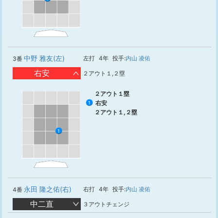
中野 雅友(左)
左打
4年
投手:
内山 凌佑
3番
右安
２アウト１,２塁
２アウト１塁
右安
1
２アウト１,２塁
1
永田 隆之佑(右)
右打
4年
投手:
内山 凌佑
4番
中二直
３アウトチェンジ