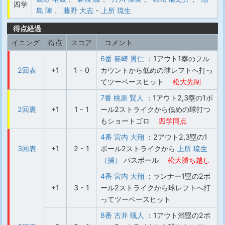
四学
島 陣
、
藤野 大志
-
上所 琉生
得点経過
イニング
得点
スコア
コメント
6番 篠崎 貫仁
：1アウト1塁のフル
2回表
+1
1 - 0
カウントから低めの球レフトへ打っ
てツーベースヒット
松大先制
7番 桃原 賢人
：1アウト2,3塁の1ボ
2回裏
+1
1 - 1
ール2ストライクから低めの球打つ
もショートゴロ
四学同点
4番 宮内 大翔
：2アウト2,3塁の1
3回表
+1
2 - 1
ボール2ストライクから
上所 琉生
（捕）
パスボール
松大勝ち越し
4番 宮内 大翔
：ランナー1塁の2ボ
+1
3 - 1
ール2ストライクから球レフトへ打
ってツーベースヒット
8番 古井 颯人
：1アウト満塁の2ボ