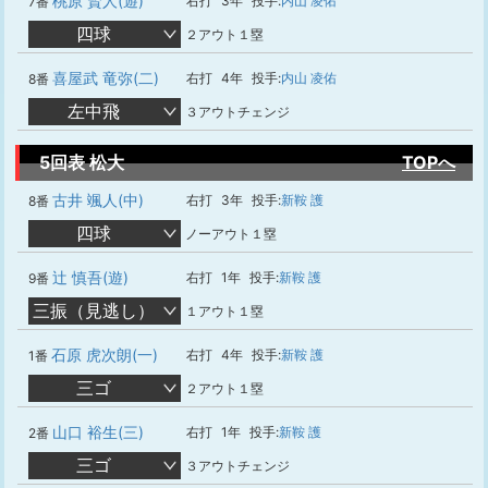
桃原 賢人(遊)
右打
3年
投手:
内山 凌佑
7番
四球
２アウト１塁
喜屋武 竜弥(二)
右打
4年
投手:
内山 凌佑
8番
左中飛
３アウトチェンジ
5回表 松大
TOPへ
古井 颯人(中)
右打
3年
投手:
新鞍 護
8番
四球
ノーアウト１塁
辻 慎吾(遊)
右打
1年
投手:
新鞍 護
9番
三振（見逃し）
１アウト１塁
石原 虎次朗(一)
右打
4年
投手:
新鞍 護
1番
三ゴ
２アウト１塁
山口 裕生(三)
右打
1年
投手:
新鞍 護
2番
三ゴ
３アウトチェンジ