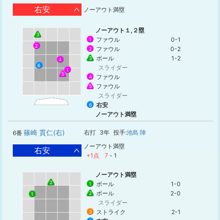
右安
ノーアウト満塁
ノーアウト１,２塁
3
ファウル
0-1
1
2
ファウル
0-2
2
ボール
1-2
3
4
6
スライダー
1
5
ファウル
4
ファウル
5
スライダー
右安
6
ノーアウト満塁
篠崎 貫仁(右)
右打
3年
投手:
池島 陣
6番
ノーアウト満塁
右安
+1点
7
-
1
ノーアウト満塁
2
ボール
1-0
1
ボール
2-0
2
1
スライダー
ストライク
2-1
3