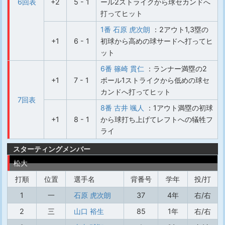
6回表
+2
5 - 1
ール2ストライクから球セカンドへ
打ってヒット
1番 石原 虎次朗
：2アウト1,3塁の
+1
6 - 1
初球から高めの球サードへ打ってヒ
ット
6番 篠崎 貫仁
：ランナー満塁の2
+1
7 - 1
ボール1ストライクから低めの球セ
カンドへ打ってヒット
7回表
8番 古井 颯人
：1アウト満塁の初球
+1
8 - 1
から球打ち上げてレフトへの犠牲フ
ライ
スターティングメンバー
松大
打順
位置
選手名
背番号
学年
投/打
1
一
石原 虎次朗
37
4年
右/右
2
三
山口 裕生
85
1年
右/右