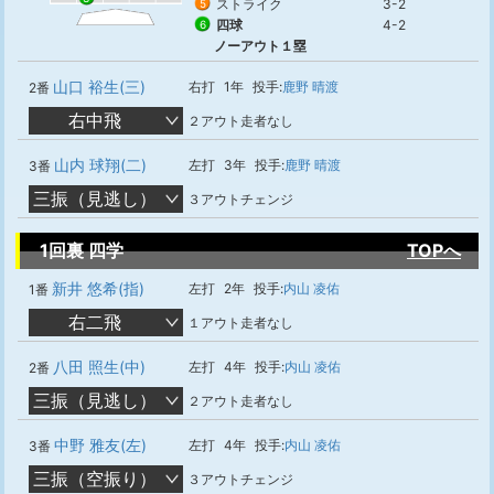
ストライク
3-2
5
四球
4-2
6
ノーアウト１塁
山口 裕生(三)
右打
1年
投手:
鹿野 晴渡
2番
右中飛
２アウト走者なし
山内 球翔(二)
左打
3年
投手:
鹿野 晴渡
3番
三振（見逃し）
３アウトチェンジ
1回裏 四学
TOPへ
新井 悠希(指)
左打
2年
投手:
内山 凌佑
1番
右二飛
１アウト走者なし
八田 照生(中)
左打
4年
投手:
内山 凌佑
2番
三振（見逃し）
２アウト走者なし
中野 雅友(左)
左打
4年
投手:
内山 凌佑
3番
三振（空振り）
３アウトチェンジ