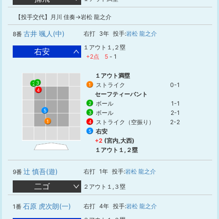
【投手交代】月川 佳奏→岩松 龍之介
古井 颯人(中)
右打
3年
投手:
岩松 龍之介
8番
１アウト１,２塁
右安
+2点
5
-
1
１アウト満塁
3
2
ストライク
0-1
1
4
セーフティーバント
ボール
1-1
2
5
ボール
2-1
3
ストライク（空振り）
2-2
1
4
右安
5
+2
(宮内,大西)
１アウト１,２塁
辻 慎吾(遊)
右打
1年
投手:
岩松 龍之介
9番
二ゴ
２アウト１,３塁
石原 虎次朗(一)
右打
4年
投手:
岩松 龍之介
1番