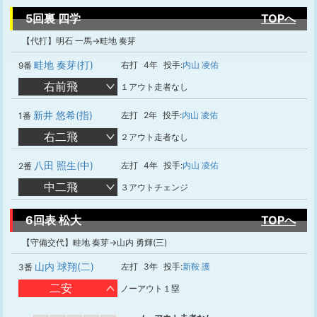
5回裏 四学
TOPへ
【代打】明石 一馬→畦地 奏芽
畦地 奏芽(打)
右打
4年
投手:
内山 凌佑
9番
右前飛
１アウト走者なし
新井 悠希(指)
左打
2年
投手:
内山 凌佑
1番
右二飛
２アウト走者なし
八田 照生(中)
左打
4年
投手:
内山 凌佑
2番
中二飛
３アウトチェンジ
6回表 松大
TOPへ
【守備交代】畦地 奏芽→山内 勇輝(三)
山内 球翔(二)
左打
3年
投手:
新鞍 護
3番
二安
ノーアウト１塁