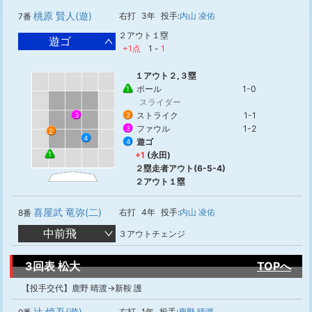
桃原 賢人(遊)
右打
3年
投手:
内山 凌佑
7番
２アウト１塁
遊ゴ
+1点
1
-
1
１アウト２,３塁
ボール
1-0
1
スライダー
ストライク
1-1
3
2
ファウル
1-2
3
2
4
遊ゴ
4
+1
(永田)
1
２塁走者アウト(6-5-4)
２アウト１塁
喜屋武 竜弥(二)
右打
4年
投手:
内山 凌佑
8番
中前飛
３アウトチェンジ
3回表 松大
TOPへ
【投手交代】鹿野 晴渡→新鞍 護
辻 慎吾(遊)
右打
1年
投手:
鹿野 晴渡