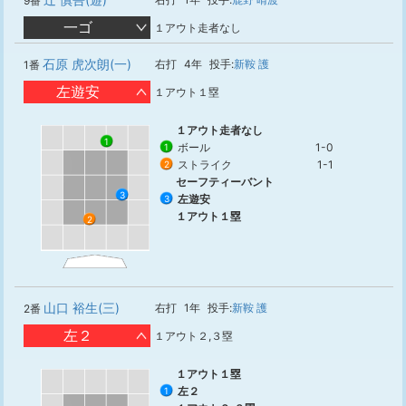
9番
一ゴ
１アウト走者なし
石原 虎次朗(一)
右打
4年
投手:
新鞍 護
1番
左遊安
１アウト１塁
１アウト走者なし
1
ボール
1-0
1
ストライク
1-1
2
セーフティーバント
3
左遊安
3
１アウト１塁
2
山口 裕生(三)
右打
1年
投手:
新鞍 護
2番
左２
１アウト２,３塁
１アウト１塁
左２
1