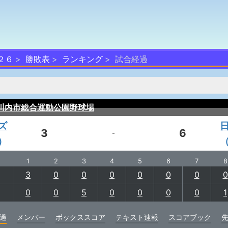
２６
勝敗表
ランキング
試合経過
川内市総合運動公園野球場
ズ
3
6
-
）
1
2
3
4
5
6
7
8
3
0
0
0
0
0
0
0
0
0
5
0
0
0
0
1
過
メンバー
ボックススコア
テキスト速報
スコアブック