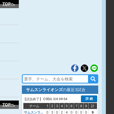
TOPへ
サムスンライオンズ
の最近3試合
詳 細
【
試合終了
】
◇開始 3/4 09:54
TOPへ
チーム
1
2
3
4
5
6
7
8
9
計
サムスンライオンズ
0
3
0
2
4
0
0
0
0
9