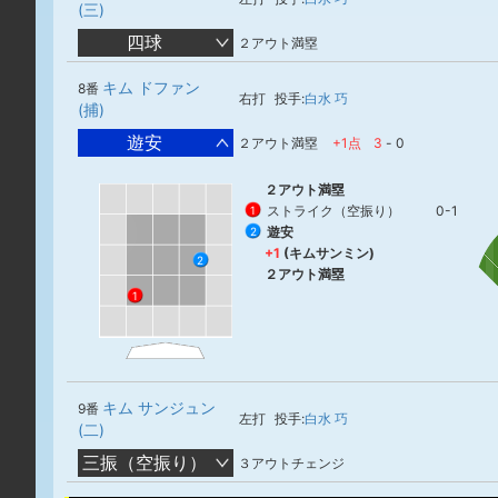
(三)
四球
２アウト満塁
キム ドファン
8番
右打
投手:
白水 巧
(捕)
遊安
２アウト満塁
+1点
3
-
0
２アウト満塁
ストライク（空振り）
0-1
1
遊安
2
+1
(キムサンミン)
2
２アウト満塁
1
キム サンジュン
9番
左打
投手:
白水 巧
(二)
三振（空振り）
３アウトチェンジ