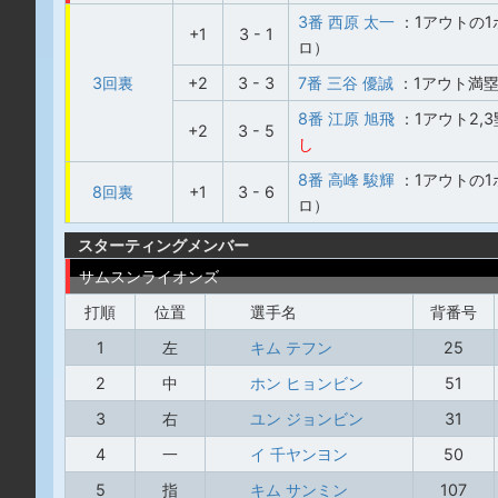
3番 西原 太一
：1アウトの
+1
3 - 1
ロ）
3回裏
+2
3 - 3
7番 三谷 優誠
：1アウト満
8番 江原 旭飛
：1アウト2
+2
3 - 5
し
8番 高峰 駿輝
：1アウトの
8回裏
+1
3 - 6
ロ）
スターティングメンバー
サムスンライオンズ
打順
位置
選手名
背番号
1
左
キム テフン
25
2
中
ホン ヒョンビン
51
3
右
ユン ジョンビン
31
4
一
イ 千ヤンヨン
50
5
指
キム サンミン
107