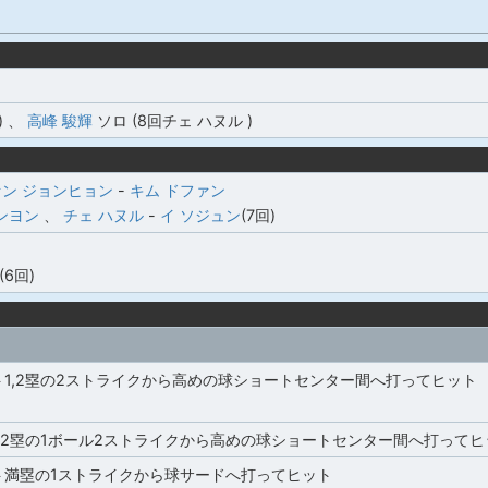
)
、
高峰 駿輝
ソロ (8回チェ ハヌル )
ン ジョンヒョン
-
キム ドファン
ンヨン
、
チェ ハヌル
-
イ ソジュン
(7回)
(6回)
ト1,2塁の2ストライクから高めの球ショートセンター間へ打ってヒット
,2塁の1ボール2ストライクから高めの球ショートセンター間へ打ってヒ
ト満塁の1ストライクから球サードへ打ってヒット