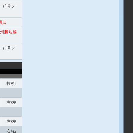
（1号ソ
同点
州勝ち越
（1号ソ
投/打
右/左
左/左
右/右