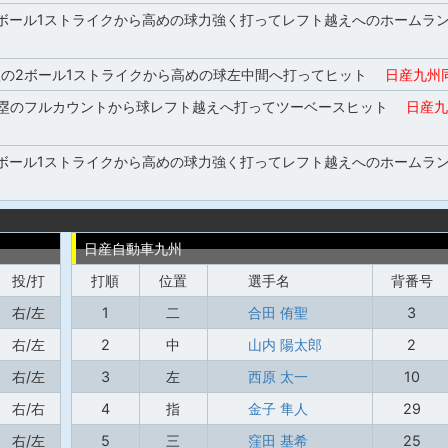
1ボール1ストライクから高めの球力強く打ってレフト越えへのホームラン
塁の2ボール1ストライクから高めの球左中間へ打ってヒット
日産九州
,3塁のフルカウントから球レフト越えへ打ってツーベースヒット
日産九
1ボール1ストライクから高めの球力強く打ってレフト越えへのホームラン
日産自動車九州
投/打
打順
位置
選手名
背番号
右/左
1
二
合田 侑聖
3
右/左
2
中
山内 陽太郎
2
右/左
3
左
西原 太一
10
右/右
4
指
金子 隼人
29
右/左
5
三
窪田 基希
25