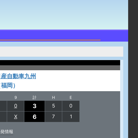
日産自動車九州
（福岡）
9
計
H
E
3
0
5
0
6
X
7
1
先発情報