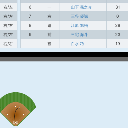
右/左
6
一
山下 晃之介
31
右/左
7
右
三谷 優誠
0
右/右
8
遊
江原 旭飛
28
右/左
9
捕
三宅 海斗
23
右/右
投
白水 巧
19