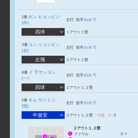
ホン ヒョンビン
2番
左打
投手:
白水 巧
(中)
四球
１アウト１塁
ユン ジョンビン
3番
左打
投手:
白水 巧
(右)
左飛
２アウト１塁
イ 千ヤンヨン
4番
右打
投手:
白水 巧
(一)
四球
２アウト１,２塁
キム サンミン
5番
左打
投手:
白水 巧
(指)
中遊安
２アウト１,２塁
+1点
1
-
0
２アウト１,２塁
ファウル
0-1
1
3