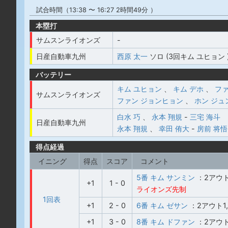
試合時間（13:38 〜 16:27 2時間49分 ）
本塁打
サムスンライオンズ
-
日産自動車九州
西原 太一
ソロ (3回キム ユヒョン 
バッテリー
キム ユヒョン
、
キム デホ
、
ファ
サムスンライオンズ
ファン ジョンヒョン
、
ホン ジュ
白水 巧
、
永本 翔規
-
三宅 海斗
日産自動車九州
永本 翔規
、
幸田 侑大
-
房前 将悟
得点経過
イニング
得点
スコア
コメント
5番 キム サンミン
：2アウ
+1
1 - 0
ライオンズ先制
1回表
+1
2 - 0
6番 キム ゼサン
：2アウト1
+1
3 - 0
8番 キム ドファン
：2アウ