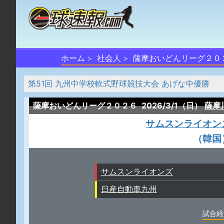
ホーム
社会人
薩摩おいどんリーグ２０
第51回 九州中学校軟式野球競技大会 あげな中優勝
薩摩おいどんリーグ２０２６
2026/3/1（日）
薩摩
サムスンライオン
（韓国
サムスンライオンズ
日産自動車九州
試合経