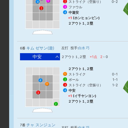
1
ストライク（空振り）
0-2
2
4
ファウル
3
2
中遊安
4
+1
(ホンヒョンビン)
２アウト１,２塁
キム ゼサン(遊)
左打
投手:
白水 巧
6番
中安
２アウト１,２塁
+1点
2
-
0
２アウト１,２塁
ストライク
0-1
1
ボール
1-1
2
4
1
ストライク（空振り）
1-2
3
中安
4
3
+1
(イ千ヤンヨン)
２アウト１,２塁
2
チャ スンジュン
7番
左打
投手:
白水 巧