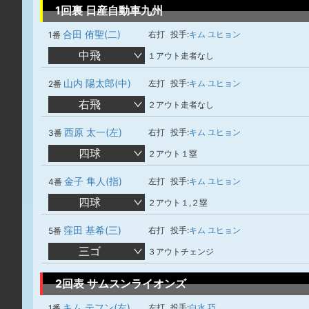
1回裏 日産自動車九州
合田 侑聖(二)
右打
投手:
キム ユヒョン
1番
中飛
１アウト走者なし
山内 陽太郎(中)
左打
投手:
キム ユヒョン
2番
右飛
２アウト走者なし
西原 太一(左)
右打
投手:
キム ユヒョン
3番
四球
２アウト１塁
金子 隼人(指)
左打
投手:
キム ユヒョン
4番
四球
２アウト１,２塁
窪田 基希(三)
右打
投手:
キム ユヒョン
5番
三ゴ
３アウトチェンジ
2回表 サムスンライオンズ
キム テフン(左)
左打
投手:
白水 巧
1番