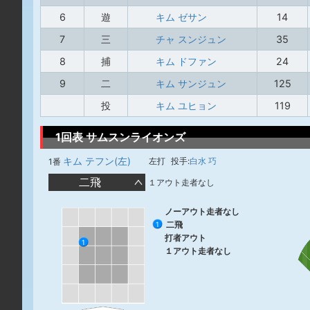
6
遊
キム ゼサン
14
7
三
チャ スンジュン
35
8
捕
キム ドファン
24
9
二
キム サンジュン
125
投
キム ユヒョン
119
1回表 サムスンライオンズ
キム テフン(左)
左打
投手:
白水 巧
1番
二飛
１アウト走者なし
ノーアウト走者なし
二飛
1
打者アウト
1
１アウト走者なし