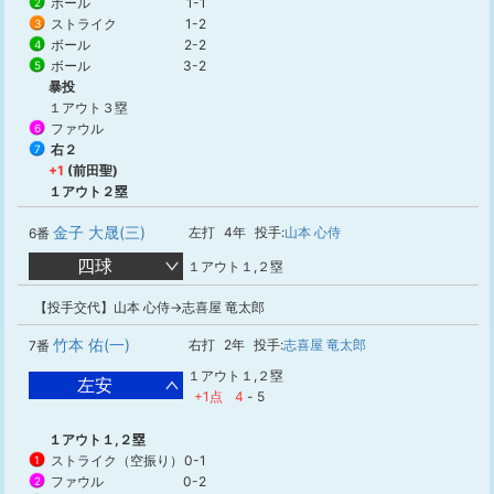
ボール
1-1
2
ストライク
1-2
3
ボール
2-2
4
ボール
3-2
5
暴投
１アウト３塁
ファウル
6
右２
7
+1
(前田聖)
１アウト２塁
金子 大晟(三)
左打
4年
投手:
山本 心侍
6番
四球
１アウト１,２塁
【投手交代】山本 心侍→志喜屋 竜太郎
竹本 佑(一)
右打
2年
投手:
志喜屋 竜太郎
7番
１アウト１,２塁
左安
+1点
4
-
5
１アウト１,２塁
ストライク（空振り）
0-1
1
ファウル
0-2
2