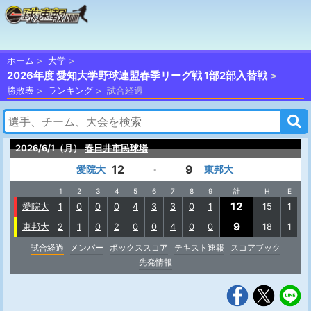
ホーム
大学
2026年度 愛知大学野球連盟春季リーグ戦 1部2部入替戦
勝敗表
ランキング
試合経過
2026/6/1（月）
春日井市民球場
12
9
愛院大
東邦大
-
1
2
3
4
5
6
7
8
9
計
H
E
12
愛院大
1
0
0
0
4
3
3
0
1
15
1
9
東邦大
2
1
0
2
0
0
4
0
0
18
1
試合経過
メンバー
ボックススコア
テキスト速報
スコアブック
先発情報