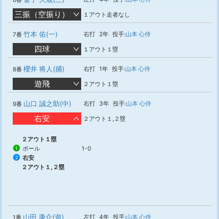
三振（空振り）
１アウト走者なし
竹本 佑(一)
右打
2年
投手:
山本 心侍
7番
四球
１アウト１塁
櫻井 将人(捕)
右打
1年
投手:
山本 心侍
8番
遊飛
２アウト１塁
山口 誠之助(中)
右打
3年
投手:
山本 心侍
9番
右安
２アウト１,２塁
２アウト１塁
ボール
1-0
1
右安
2
２アウト１,２塁
山田 康介(遊)
左打
4年
投手:
山本 心侍
1番