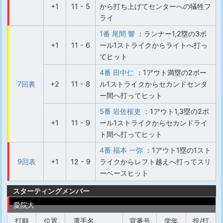
+1
11 - 5
から打ち上げてセンターへの犠牲フ
ライ
1番 尾間 響
：ランナー1,2塁の3ボ
+1
11 - 6
ール1ストライクからライトへ打っ
てヒット
4番 田中仁
：1アウト満塁の2ボー
7回裏
+2
11 - 8
ル1ストライクからセカンドセンタ
ー間へ打ってヒット
5番 岩佐桜吏
：1アウト1,3塁の2ボ
+1
11 - 9
ール1ストライクからセカンドライ
ト間へ打ってヒット
4番 福本 一弥
：1アウト1塁の1スト
9回表
+1
12 - 9
ライクからレフト越えへ打ってスリ
ーベースヒット
スターティングメンバー
愛院大
打順
位置
選手名
背番号
学年
投/打