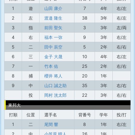
1
遊
山田 康介
7
4年
右/左
2
左
渡邉 隆生
38
3年
右/左
3
指
前田 聖矢
3
3年
左/両
4
右
福本 一弥
9
3年
右/左
5
二
田中 辰空
5
2年
右/右
6
三
金子 大晟
10
4年
右/左
7
一
竹本 佑
25
2年
右/右
8
捕
櫻井 将人
20
1年
9
中
山口 誠之助
35
3年
右/右
投
岡村 洸太郎
22
3年
右/右
東邦大
打順
位置
選手名
背番号
学年
投/打
1
二
尾間 響
8
1年
右/左
2
中
小笠原 晴人
26
1年