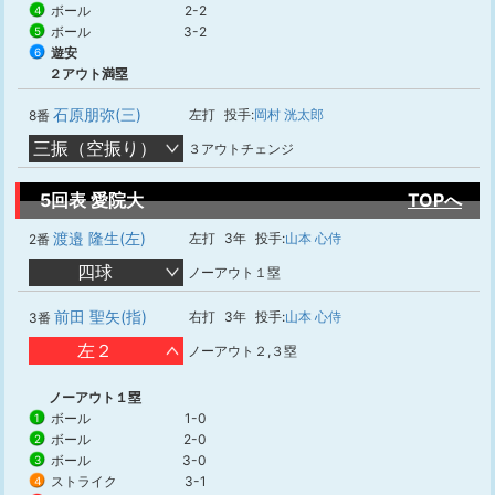
ボール
2-2
4
ボール
3-2
5
遊安
6
２アウト満塁
石原朋弥(三)
左打
投手:
岡村 洸太郎
8番
三振（空振り）
３アウトチェンジ
5回表 愛院大
TOPへ
渡邉 隆生(左)
左打
3年
投手:
山本 心侍
2番
四球
ノーアウト１塁
前田 聖矢(指)
右打
3年
投手:
山本 心侍
3番
左２
ノーアウト２,３塁
ノーアウト１塁
ボール
1-0
1
ボール
2-0
2
ボール
3-0
3
ストライク
3-1
4