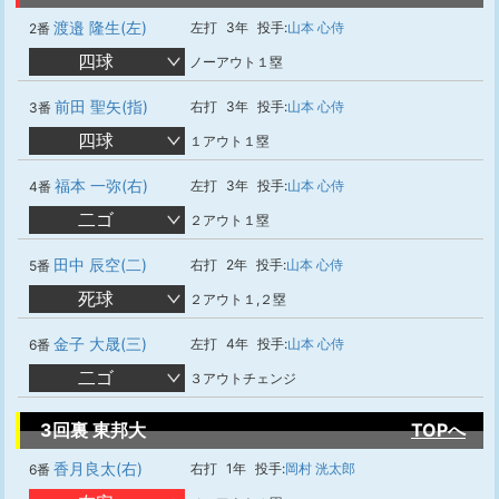
渡邉 隆生(左)
左打
3年
投手:
山本 心侍
2番
四球
ノーアウト１塁
前田 聖矢(指)
右打
3年
投手:
山本 心侍
3番
四球
１アウト１塁
福本 一弥(右)
左打
3年
投手:
山本 心侍
4番
二ゴ
２アウト１塁
田中 辰空(二)
右打
2年
投手:
山本 心侍
5番
死球
２アウト１,２塁
金子 大晟(三)
左打
4年
投手:
山本 心侍
6番
二ゴ
３アウトチェンジ
3回裏 東邦大
TOPへ
香月良太(右)
右打
1年
投手:
岡村 洸太郎
6番