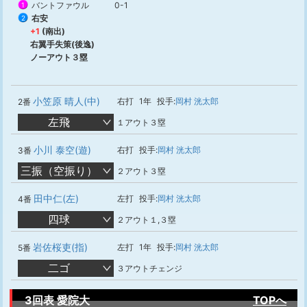
バントファウル
0-1
1
右安
2
+1
(南出)
右翼手失策(後逸)
ノーアウト３塁
小笠原 晴人(中)
右打
1年
投手:
岡村 洸太郎
2番
左飛
１アウト３塁
小川 泰空(遊)
右打
投手:
岡村 洸太郎
3番
三振（空振り）
２アウト３塁
田中仁(左)
左打
投手:
岡村 洸太郎
4番
四球
２アウト１,３塁
岩佐桜吏(指)
左打
1年
投手:
岡村 洸太郎
5番
二ゴ
３アウトチェンジ
3回表 愛院大
TOPへ