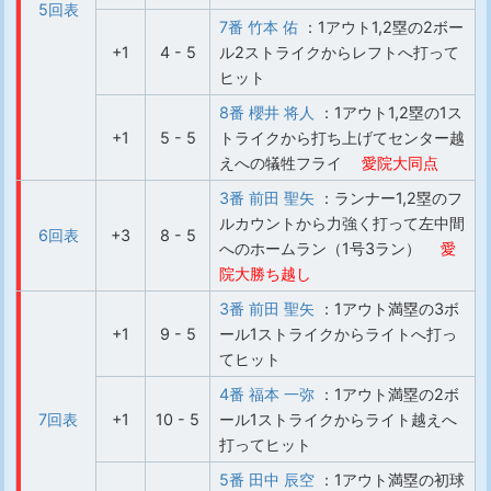
5回表
7番 竹本 佑
：1アウト1,2塁の2ボー
+1
4 - 5
ル2ストライクからレフトへ打って
ヒット
8番 櫻井 将人
：1アウト1,2塁の1ス
+1
5 - 5
トライクから打ち上げてセンター越
えへの犠牲フライ
愛院大同点
3番 前田 聖矢
：ランナー1,2塁のフ
ルカウントから力強く打って左中間
6回表
+3
8 - 5
へのホームラン（1号3ラン）
愛
院大勝ち越し
3番 前田 聖矢
：1アウト満塁の3ボ
+1
9 - 5
ール1ストライクからライトへ打っ
てヒット
4番 福本 一弥
：1アウト満塁の2ボ
7回表
+1
10 - 5
ール1ストライクからライト越えへ
打ってヒット
5番 田中 辰空
：1アウト満塁の初球