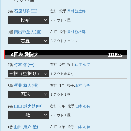
１アウト１塁
石原朋弥(三)
左打
投手:
岡村 洸太郎
8番
投ギ
２アウト２塁
南出玲丘人(捕)
右打
投手:
岡村 洸太郎
9番
右直
３アウトチェンジ
4回表 愛院大
TOPへ
竹本 佑(一)
右打
2年
投手:
山本 心侍
7番
三振（空振り）
１アウト走者なし
櫻井 将人(捕)
右打
1年
投手:
山本 心侍
8番
四球
１アウト１塁
山口 誠之助(中)
右打
3年
投手:
山本 心侍
9番
一飛
２アウト１塁
山田 康介(遊)
左打
4年
投手:
山本 心侍
1番