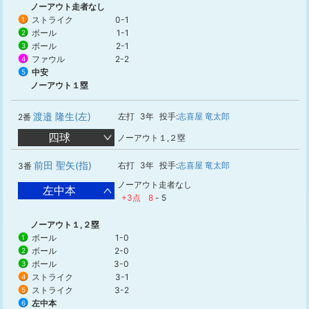
ノーアウト走者なし
ストライク
0-1
1
ボール
1-1
2
ボール
2-1
3
ファウル
2-2
4
中安
5
ノーアウト１塁
渡邉 隆生(左)
左打
3年
投手:
志喜屋 竜太郎
2番
四球
ノーアウト１,２塁
前田 聖矢(指)
右打
3年
投手:
志喜屋 竜太郎
3番
ノーアウト走者なし
左中本
+3点
8
-
5
ノーアウト１,２塁
ボール
1-0
1
ボール
2-0
2
ボール
3-0
3
ストライク
3-1
4
ストライク
3-2
5
左中本
6