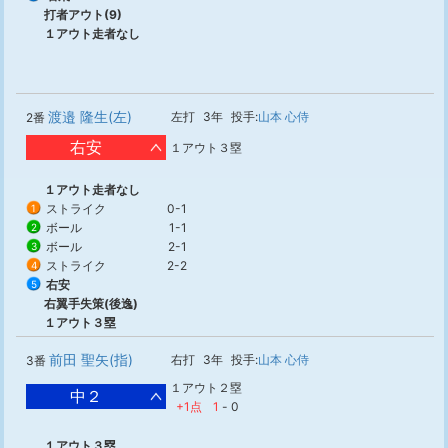
打者アウト(9)
１アウト走者なし
渡邉 隆生(左)
左打
3年
投手:
山本 心侍
2番
右安
１アウト３塁
１アウト走者なし
ストライク
0-1
1
ボール
1-1
2
ボール
2-1
3
ストライク
2-2
4
右安
5
右翼手失策(後逸)
１アウト３塁
前田 聖矢(指)
右打
3年
投手:
山本 心侍
3番
１アウト２塁
中２
+1点
1
-
0
１アウト３塁