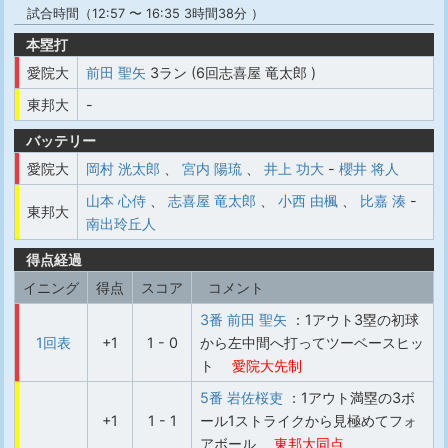
試合時間（12:57 〜 16:35 3時間38分 ）
本塁打
愛院大
前田 聖矢
3ラン (6回志喜屋 竜太郎 )
東邦大
-
バッテリー
愛院大
岡村 洸太郎
、
宮内 陽琉
、
井上 功大
-
櫻井 将人
山本 心侍
、
志喜屋 竜太郎
、
小西 由楓
、
比嘉 湊
-
東邦大
南出玲丘人
得点経過
イニング
得点
スコア
コメント
3番 前田 聖矢
：1アウト3塁の初球
1回表
+1
1 - 0
から左中間へ打ってツーベースヒッ
ト
愛院大先制
5番 岩佐桜吏
：1アウト満塁の3ボ
+1
1 - 1
ール1ストライクから見極めてフォ
アボール
東邦大同点