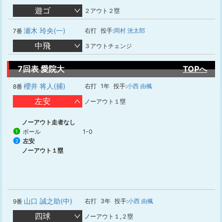
遊ゴ
２アウト２塁
瀬木 玲央(一)
右打
投手:
岡村 洸太郎
7番
中飛
３アウトチェンジ
7回表 愛院大
TOPへ
櫻井 将人(捕)
右打
1年
投手:
小西 由楓
8番
左安
ノーアウト１塁
ノーアウト走者なし
ボール
1-0
1
左安
2
ノーアウト１塁
山口 誠之助(中)
右打
3年
投手:
小西 由楓
9番
四球
ノーアウト１,２塁