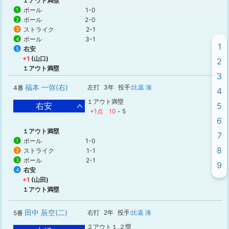
１アウト満塁
ボール
1-0
1
ボール
2-0
2
ストライク
2-1
3
ボール
3-1
4
1
右安
5
+1
(山口)
2
１アウト満塁
3
福本 一弥(右)
左打
3年
投手:
比嘉 湊
4番
4
１アウト満塁
右安
5
+1点
10
-
5
6
１アウト満塁
7
ボール
1-0
1
8
ストライク
1-1
2
ボール
2-1
3
9
右安
4
+1
(山田)
１アウト満塁
田中 辰空(二)
右打
2年
投手:
比嘉 湊
5番
２アウト１,２塁