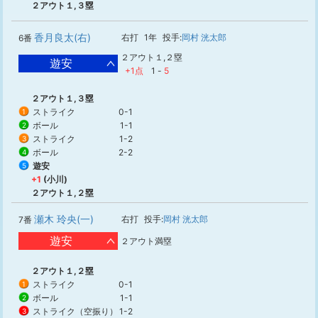
２アウト１,３塁
香月良太(右)
右打
1年
投手:
岡村 洸太郎
6番
２アウト１,２塁
遊安
+1点
1
-
5
２アウト１,３塁
ストライク
0-1
1
ボール
1-1
2
ストライク
1-2
3
ボール
2-2
4
遊安
5
+1
(小川)
２アウト１,２塁
瀬木 玲央(一)
右打
投手:
岡村 洸太郎
7番
遊安
２アウト満塁
２アウト１,２塁
ストライク
0-1
1
ボール
1-1
2
ストライク（空振り）
1-2
3