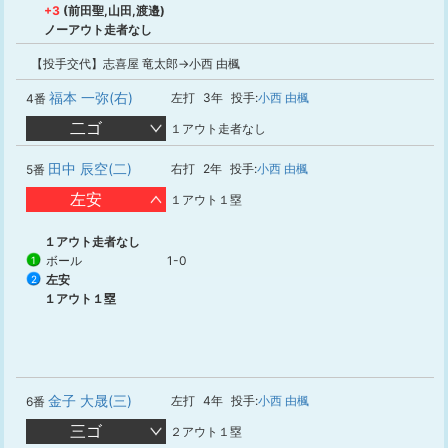
+3
(前田聖,山田,渡邉)
ノーアウト走者なし
【投手交代】志喜屋 竜太郎→小西 由楓
福本 一弥(右)
左打
3年
投手:
小西 由楓
4番
二ゴ
１アウト走者なし
田中 辰空(二)
右打
2年
投手:
小西 由楓
5番
左安
１アウト１塁
１アウト走者なし
ボール
1-0
1
左安
2
１アウト１塁
金子 大晟(三)
左打
4年
投手:
小西 由楓
6番
三ゴ
２アウト１塁