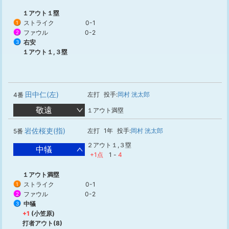
１アウト１塁
ストライク
0-1
1
ファウル
0-2
2
右安
3
１アウト１,３塁
田中仁(左)
左打
投手:
岡村 洸太郎
4番
敬遠
１アウト満塁
岩佐桜吏(指)
左打
1年
投手:
岡村 洸太郎
5番
２アウト１,３塁
中犠
+1点
1
-
4
１アウト満塁
ストライク
0-1
1
ファウル
0-2
2
中犠
3
+1
(小笠原)
打者アウト(8)