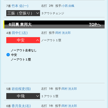
竹本 佑(一)
右打
2年
投手:
小西 由楓
7番
三振（空振り）
３アウトチェンジ
6回裏 東邦大
TOPへ
田中仁(左)
左打
投手:
岡村 洸太郎
4番
中安
ノーアウト１塁
ノーアウト走者なし
中安
1
ノーアウト１塁
岩佐桜吏(指)
左打
1年
投手:
岡村 洸太郎
5番
中飛
１アウト１塁
香月良太(右)
右打
1年
投手:
岡村 洸太郎
6番