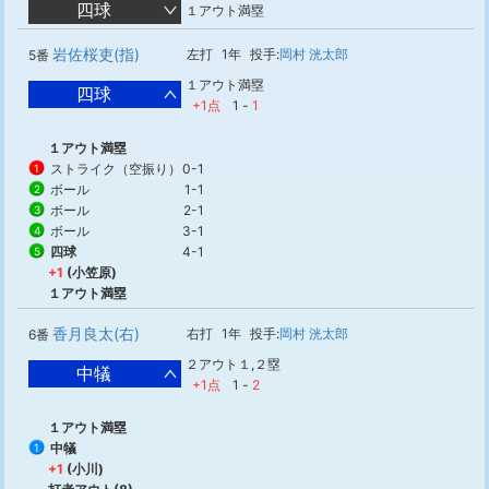
四球
１アウト満塁
岩佐桜吏(指)
左打
1年
投手:
岡村 洸太郎
5番
１アウト満塁
四球
+1点
1
-
1
１アウト満塁
ストライク（空振り）
0-1
1
ボール
1-1
2
ボール
2-1
3
ボール
3-1
4
四球
4-1
5
+1
(小笠原)
１アウト満塁
香月良太(右)
右打
1年
投手:
岡村 洸太郎
6番
２アウト１,２塁
中犠
+1点
1
-
2
１アウト満塁
中犠
1
+1
(小川)