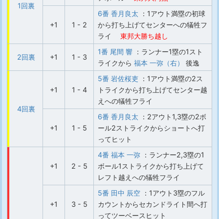
1回裏
6番 香月良太
：1アウト満塁の初球
+1
1 - 2
から打ち上げてセンターへの犠牲フ
ライ
東邦大勝ち越し
1番 尾間 響
：ランナー1塁の1スト
2回裏
+1
1 - 3
ライクから
福本 一弥（右）
後逸
5番 岩佐桜吏
：1アウト満塁の2ス
+1
1 - 4
トライクから打ち上げてセンター越
えへの犠牲フライ
4回裏
6番 香月良太
：2アウト1,3塁の2ボ
+1
1 - 5
ール2ストライクからショートへ打
ってヒット
4番 福本 一弥
：ランナー2,3塁の1
+1
2 - 5
ボール1ストライクから打ち上げて
レフト越えへの犠牲フライ
5番 田中 辰空
：1アウト3塁のフル
+1
3 - 5
カウントからセカンドライト間へ打
ってツーベースヒット