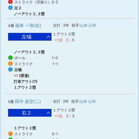
ストライク（空振り）
3-2
5
左２
6
ノーアウト２,３塁
福本 一弥(右)
左打
3年
投手:
山本 心侍
4番
１アウト２塁
左犠
+1点
2
-
5
ノーアウト２,３塁
ボール
1-0
1
ストライク
1-1
2
左犠
3
+1
(渡邉)
打者アウト(7)
１アウト２塁
田中 辰空(二)
右打
2年
投手:
山本 心侍
5番
１アウト２塁
右２
+1点
3
-
5
１アウト２塁
ストライク
0-1
1