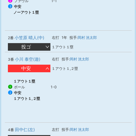
ファウル
1-1
2
中安
3
ノーアウト１塁
小笠原 晴人(中)
右打
1年
投手:
岡村 洸太郎
2番
投ゴ
１アウト１塁
小川 泰空(遊)
右打
投手:
岡村 洸太郎
3番
中安
１アウト１,２塁
１アウト１塁
ボール
1-0
1
中安
2
１アウト１,２塁
田中仁(左)
左打
投手:
岡村 洸太郎
4番