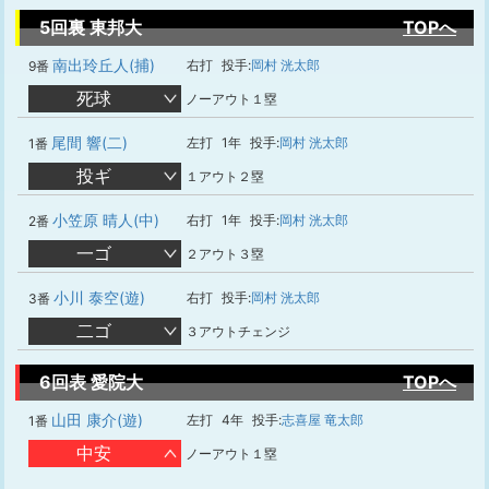
5回裏 東邦大
TOPへ
南出玲丘人(捕)
右打
投手:
岡村 洸太郎
9番
死球
ノーアウト１塁
尾間 響(二)
左打
1年
投手:
岡村 洸太郎
1番
投ギ
１アウト２塁
小笠原 晴人(中)
右打
1年
投手:
岡村 洸太郎
2番
一ゴ
２アウト３塁
小川 泰空(遊)
右打
投手:
岡村 洸太郎
3番
二ゴ
３アウトチェンジ
6回表 愛院大
TOPへ
山田 康介(遊)
左打
4年
投手:
志喜屋 竜太郎
1番
中安
ノーアウト１塁