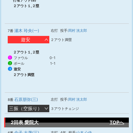
打者アウト(8)
２アウト１,２塁
瀬木 玲央(一)
右打
投手:
岡村 洸太郎
7番
遊安
２アウト満塁
２アウト１,２塁
ファウル
0-1
1
ボール
1-1
2
遊安
3
２アウト満塁
石原朋弥(三)
左打
投手:
岡村 洸太郎
8番
三振（空振り）
３アウトチェンジ
2回表 愛院大
TOPへ
金子 大晟(三)
左打
4年
投手:
山本 心侍
6番