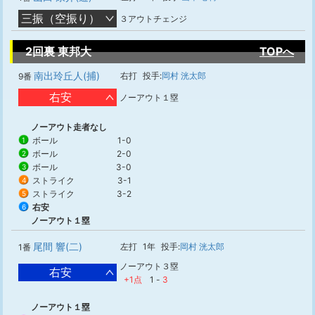
三振（空振り）
３アウトチェンジ
2回裏 東邦大
TOPへ
南出玲丘人(捕)
右打
投手:
岡村 洸太郎
9番
右安
ノーアウト１塁
ノーアウト走者なし
ボール
1-0
1
ボール
2-0
2
ボール
3-0
3
ストライク
3-1
4
ストライク
3-2
5
右安
6
ノーアウト１塁
尾間 響(二)
左打
1年
投手:
岡村 洸太郎
1番
ノーアウト３塁
右安
+1点
1
-
3
ノーアウト１塁