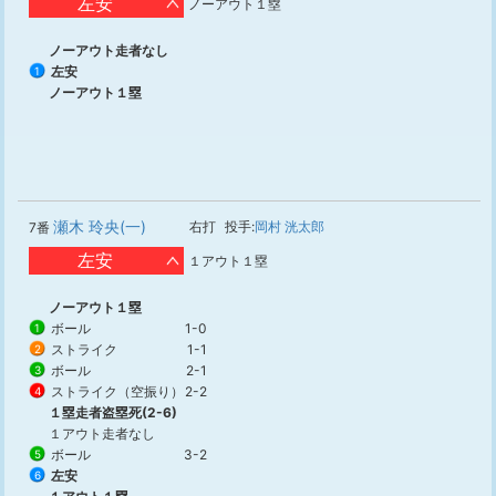
左安
ノーアウト１塁
ノーアウト走者なし
左安
1
ノーアウト１塁
瀬木 玲央(一)
右打
投手:
岡村 洸太郎
7番
左安
１アウト１塁
ノーアウト１塁
ボール
1-0
1
ストライク
1-1
2
ボール
2-1
3
ストライク（空振り）
2-2
4
１塁走者盗塁死(2-6)
１アウト走者なし
ボール
3-2
5
左安
6