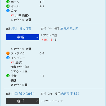
ボール
1-2
3
ボール
2-2
4
左安
5
+1
(田中 辰空)
１アウト１,２塁
櫻井 将人(捕)
右打
1年
投手:
志喜屋 竜太郎
8番
２アウト２塁
中犠
+1点
5
-
5
１アウト１,２塁
ストライク
0-1
1
インプレー
2
+1
(金子)
打者アウト(8)
２アウト１塁
中犠
1-1
3
暴投
２アウト２塁
山口 誠之助(中)
右打
3年
投手:
志喜屋 竜太郎
9番
遊ゴ
３アウトチェンジ