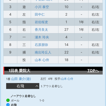
3
遊
小川 泰空
10
-
右/右
4
左
田中仁
2
-
右/左
5
指
岩佐桜吏
1
1年
右/左
6
右
香月良太
27
1年
右/右
7
一
瀬木 玲央
4
-
8
三
石原朋弥
14
-
右/左
9
捕
南出玲丘人
22
-
右/右
投
山本 心侍
18
-
1回表 愛院大
TOPへ
山田 康介(遊)
左打
4年
投手:
山本 心侍
1番
右飛
１アウト走者なし
ノーアウト走者なし
ボール
1-0
1
右飛
2