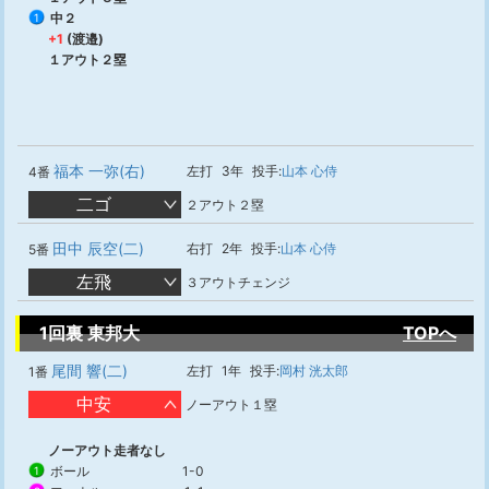
中２
1
+1
(渡邉)
１アウト２塁
福本 一弥(右)
左打
3年
投手:
山本 心侍
4番
二ゴ
２アウト２塁
田中 辰空(二)
右打
2年
投手:
山本 心侍
5番
左飛
３アウトチェンジ
1回裏 東邦大
TOPへ
尾間 響(二)
左打
1年
投手:
岡村 洸太郎
1番
中安
ノーアウト１塁
ノーアウト走者なし
ボール
1-0
1