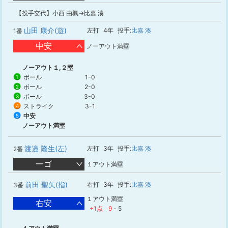
【投手交代】小西 由楓→比嘉 湊
山田 康介(遊)
左打
4年
投手:
比嘉 湊
1番
中安
ノーアウト満塁
ノーアウト１,２塁
ボール
1-0
1
ボール
2-0
2
ボール
3-0
3
ストライク
3-1
4
中安
5
ノーアウト満塁
渡邉 隆生(左)
左打
3年
投手:
比嘉 湊
2番
一ゴ
１アウト満塁
前田 聖矢(指)
右打
3年
投手:
比嘉 湊
3番
１アウト満塁
右安
+1点
9
-
5