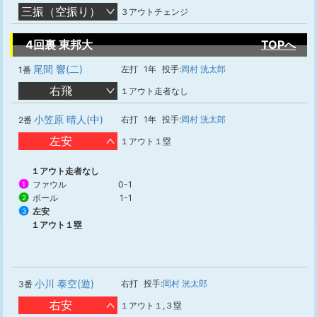
三振（空振り）
３アウトチェンジ
4回裏 東邦大
TOPへ
尾間 響(二)
左打
1年
投手:
岡村 洸太郎
1番
右飛
１アウト走者なし
小笠原 晴人(中)
右打
1年
投手:
岡村 洸太郎
2番
左安
１アウト１塁
１アウト走者なし
ファウル
0-1
1
ボール
1-1
2
左安
3
１アウト１塁
小川 泰空(遊)
右打
投手:
岡村 洸太郎
3番
右安
１アウト１,３塁