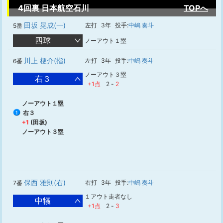
4回裏 日本航空石川
TOPへ
田坂 晃成(一)
左打
3年
投手:
中嶋 奏斗
5番
四球
ノーアウト１塁
川上 梗介(指)
左打
3年
投手:
中嶋 奏斗
6番
ノーアウト３塁
右３
+1点
2
-
2
ノーアウト１塁
右３
1
+1
(田坂)
ノーアウト３塁
保西 雅則(右)
右打
3年
投手:
中嶋 奏斗
7番
１アウト走者なし
中犠
+1点
2
-
3