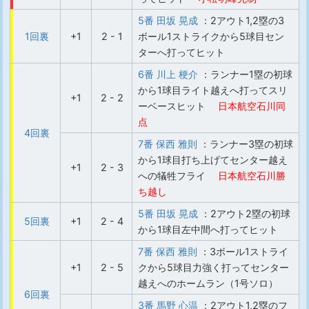
5番 田坂 晃成
：2アウト1,2塁の3
1回裏
+1
2 - 1
ボール1ストライクから5球目セン
ターへ打ってヒット
6番 川上 梗介
：ランナー1塁の初球
から1球目ライト越えへ打ってスリ
+1
2 - 2
ーベースヒット
日本航空石川同
点
4回裏
7番 保西 雅則
：ランナー3塁の初球
から1球目打ち上げてセンター越え
+1
2 - 3
への犠牲フライ
日本航空石川勝
ち越し
5番 田坂 晃成
：2アウト2塁の初球
5回裏
+1
2 - 4
から1球目左中間へ打ってヒット
7番 保西 雅則
：3ボール1ストライ
+1
2 - 5
クから5球目力強く打ってセンター
越えへのホームラン（1号ソロ）
6回裏
3番 馬野 心温
：2アウト1,2塁のフ