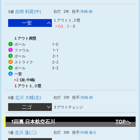
吉岡 利晃(中)
右打
2年
投手:
寺崎 絢
5番
１アウト１,３塁
一安
+2点
2
-
0
１アウト満塁
ボール
1-0
1
ファウル
1-1
2
ボール
2-1
3
ストライク
2-2
4
ボール
3-2
5
一安
6
+2
(林,中嶋)
１アウト１,３塁
北川 大輔(左)
右打
3年
投手:
寺崎 絢
6番
二ゴ
３アウトチェンジ
1回裏 日本航空石川
TOPへ
北川 蓮(二)
右打
3年
投手:
中嶋 奏斗
1番