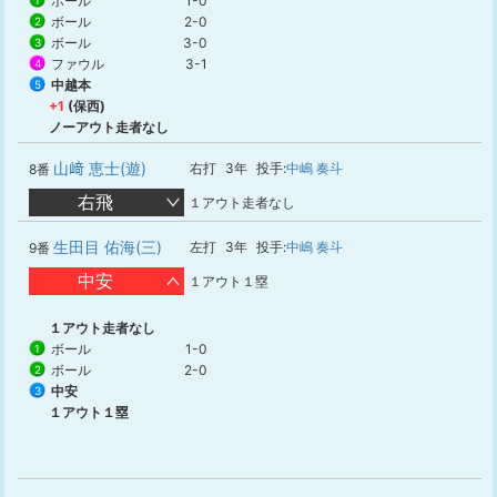
ボール
1-0
1
ボール
2-0
2
ボール
3-0
3
ファウル
3-1
4
中越本
5
+1
(保西)
ノーアウト走者なし
山﨑 恵士(遊)
右打
3年
投手:
中嶋 奏斗
8番
右飛
１アウト走者なし
生田目 佑海(三)
左打
3年
投手:
中嶋 奏斗
9番
中安
１アウト１塁
１アウト走者なし
ボール
1-0
1
ボール
2-0
2
中安
3
１アウト１塁