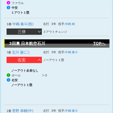
ファウル
4
中安
5
１アウト１塁
中嶋 奏斗(投)
右打
3年
投手:
寺崎 絢
3番
三併
３アウトチェンジ
3回裏 日本航空石川
TOPへ
北川 蓮(二)
右打
3年
投手:
中嶋 奏斗
1番
右安
ノーアウト１塁
ノーアウト走者なし
ボール
1-0
1
右安
2
ノーアウト１塁
菅野 恭輔(中)
左打
3年
投手:
中嶋 奏斗
2番