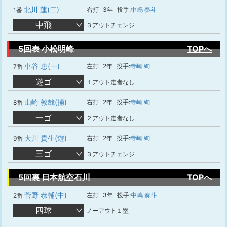
北川 蓮(二)
右打
3年
投手:
中嶋 奏斗
1番
中飛
３アウトチェンジ
5回表 小松明峰
TOPへ
車谷 恵(一)
左打
2年
投手:
寺崎 絢
7番
遊ゴ
１アウト走者なし
山崎 敦哉(捕)
右打
2年
投手:
寺崎 絢
8番
一ゴ
２アウト走者なし
大川 貴生(遊)
右打
2年
投手:
寺崎 絢
9番
三ゴ
３アウトチェンジ
5回裏 日本航空石川
TOPへ
菅野 恭輔(中)
左打
3年
投手:
中嶋 奏斗
2番
四球
ノーアウト１塁