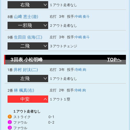
右飛
１アウト走者なし
山﨑 恵士(遊)
右打
3年
投手:
中嶋 奏斗
8番
一邪飛
２アウト走者なし
生田目 佑海(三)
左打
3年
投手:
中嶋 奏斗
9番
二飛
３アウトチェンジ
3回表 小松明峰
TOPへ
井村 好汰(二)
右打
3年
投手:
寺崎 絢
1番
左飛
１アウト走者なし
林 楓真(右)
左打
2年
投手:
寺崎 絢
2番
中安
１アウト１塁
１アウト走者なし
ストライク
0-1
1
ファウル
0-2
2
ファウル
3