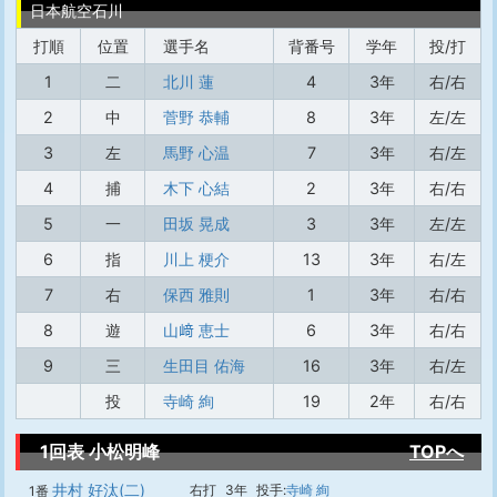
日本航空石川
打順
位置
選手名
背番号
学年
投/打
1
二
北川 蓮
4
3年
右/右
2
中
菅野 恭輔
8
3年
左/左
3
左
馬野 心温
7
3年
右/左
4
捕
木下 心結
2
3年
右/右
5
一
田坂 晃成
3
3年
左/左
6
指
川上 梗介
13
3年
右/左
7
右
保西 雅則
1
3年
右/右
8
遊
山﨑 恵士
6
3年
右/右
9
三
生田目 佑海
16
3年
右/左
投
寺崎 絢
19
2年
右/右
1回表 小松明峰
TOPへ
井村 好汰(二)
右打
3年
投手:
寺崎 絢
1番