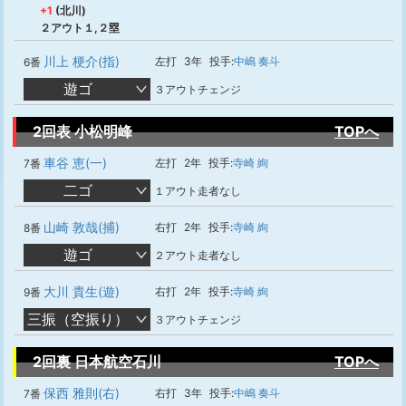
+1
(北川)
２アウト１,２塁
川上 梗介(指)
左打
3年
投手:
中嶋 奏斗
6番
遊ゴ
３アウトチェンジ
2回表 小松明峰
TOPへ
車谷 恵(一)
左打
2年
投手:
寺崎 絢
7番
二ゴ
１アウト走者なし
山崎 敦哉(捕)
右打
2年
投手:
寺崎 絢
8番
遊ゴ
２アウト走者なし
大川 貴生(遊)
右打
2年
投手:
寺崎 絢
9番
三振（空振り）
３アウトチェンジ
2回裏 日本航空石川
TOPへ
保西 雅則(右)
右打
3年
投手:
中嶋 奏斗
7番