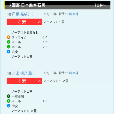
7回裏 日本航空石川
TOPへ
田坂 晃成(一)
左打
3年
投手:
中嶋 奏斗
5番
右安
ノーアウト１塁
ノーアウト走者なし
ストライク
0-1
1
ボール
1-1
2
ボール
2-1
3
右安
4
ノーアウト１塁
川上 梗介(指)
左打
3年
投手:
中嶋 奏斗
6番
中安
ノーアウト１,２塁
ノーアウト１塁
一塁牽制
P
ボール
1-0
1
中安
2
ノーアウト１,２塁