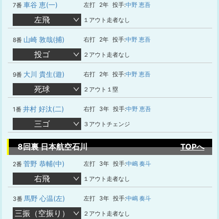
車谷 恵(一)
左打
2年
投手:
中野 恵吾
7番
左飛
１アウト走者なし
山崎 敦哉(捕)
右打
2年
投手:
中野 恵吾
8番
投ゴ
２アウト走者なし
大川 貴生(遊)
右打
2年
投手:
中野 恵吾
9番
死球
２アウト１塁
井村 好汰(二)
右打
3年
投手:
中野 恵吾
1番
三ゴ
３アウトチェンジ
8回裏 日本航空石川
TOPへ
菅野 恭輔(中)
左打
3年
投手:
中嶋 奏斗
2番
右飛
１アウト走者なし
馬野 心温(左)
左打
3年
投手:
中嶋 奏斗
3番
三振（空振り）
２アウト走者なし