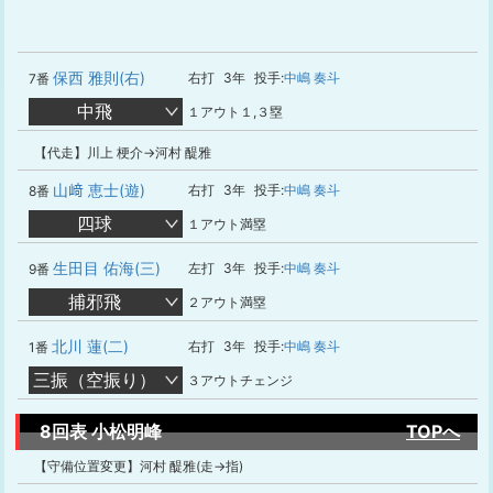
保西 雅則(右)
右打
3年
投手:
中嶋 奏斗
7番
中飛
１アウト１,３塁
【代走】川上 梗介→河村 醍雅
山﨑 恵士(遊)
右打
3年
投手:
中嶋 奏斗
8番
四球
１アウト満塁
生田目 佑海(三)
左打
3年
投手:
中嶋 奏斗
9番
捕邪飛
２アウト満塁
北川 蓮(二)
右打
3年
投手:
中嶋 奏斗
1番
三振（空振り）
３アウトチェンジ
8回表 小松明峰
TOPへ
【守備位置変更】河村 醍雅(走→指)