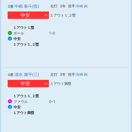
中嶋 奏斗(投)
右打
3年
投手:
寺崎 絢
3番
中安
１アウト１,２塁
１アウト１塁
ボール
1-0
1
中安
2
１アウト１,２塁
清水 康平(三)
左打
3年
投手:
寺崎 絢
4番
中安
１アウト満塁
１アウト１,２塁
ファウル
0-1
1
中安
2
１アウト満塁