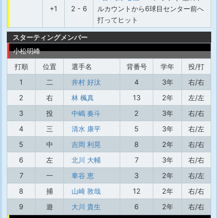
+1
2 - 6
ルカウントから6球目センター前へ
打ってヒット
スターティングメンバー
小松明峰
打順
位置
選手名
背番号
学年
投/打
1
二
井村 好汰
4
3年
右/右
2
右
林 楓真
13
2年
左/左
3
投
中嶋 奏斗
2
3年
右/右
4
三
清水 康平
5
3年
右/左
5
中
吉岡 利晃
8
2年
右/右
6
左
北川 大輔
7
3年
右/右
7
一
車谷 恵
3
2年
右/左
8
捕
山崎 敦哉
12
2年
右/右
9
遊
大川 貴生
6
2年
右/右