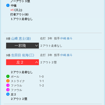
ノーアウト３塁
中犠
1
+1
(川上)
打者アウト(8)
１アウト走者なし
山﨑 恵士(遊)
右打
3年
投手:
中嶋 奏斗
8番
一邪飛
２アウト走者なし
生田目 佑海(三)
左打
3年
投手:
中嶋 奏斗
9番
左２
２アウト２塁
２アウト走者なし
ボール
1-0
1
ストライク
1-1
2
ファウル
1-2
3
ファウル
4
左２
5
２アウト２塁