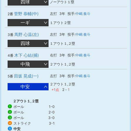
四球
ノーアウト１塁
菅野 恭輔(中)
左打
3年
投手:
中嶋 奏斗
2番
一ギ
１アウト２塁
馬野 心温(左)
左打
3年
投手:
中嶋 奏斗
3番
四球
１アウト１,２塁
木下 心結(捕)
右打
3年
投手:
中嶋 奏斗
4番
中飛
２アウト１,２塁
田坂 晃成(一)
左打
3年
投手:
中嶋 奏斗
5番
２アウト１,２塁
中安
+1点
2
-
1
２アウト１,２塁
ボール
1-0
1
ボール
2-0
2
ボール
3-0
3
ストライク
3-1
4
中安
5