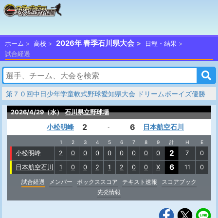
2026年 春季石川県大会
ホーム
高校
日程・結果
試合経過
第７０回中日少年学童軟式野球愛知県大会 ドリームボーイズ優勝
2026/4/29（水）
石川県立野球場
2
6
小松明峰
日本航空石川
-
1
2
3
4
5
6
7
8
9
計
H
E
2
小松明峰
2
0
0
0
0
0
0
0
0
7
0
6
日本航空石川
1
0
0
2
1
2
0
0
X
11
0
試合経過
メンバー
ボックススコア
テキスト速報
スコアブック
先発情報