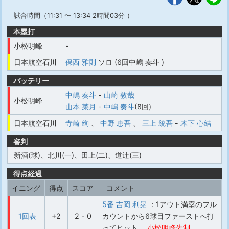
試合時間（11:31 〜 13:34 2時間03分 ）
本塁打
小松明峰
-
日本航空石川
保西 雅則
ソロ (6回中嶋 奏斗 )
バッテリー
中嶋 奏斗
-
山崎 敦哉
小松明峰
山本 菜月
-
中嶋 奏斗
(8回)
日本航空石川
寺崎 絢
、
中野 恵吾
、
三上 統吾
-
木下 心結
審判
新酒(球)、北川(一)、田上(二)、道辻(三)
得点経過
イニング
得点
スコア
コメント
5番 吉岡 利晃
：1アウト満塁のフル
1回表
+2
2 - 0
カウントから6球目ファーストへ打
ってヒット
小松明峰先制