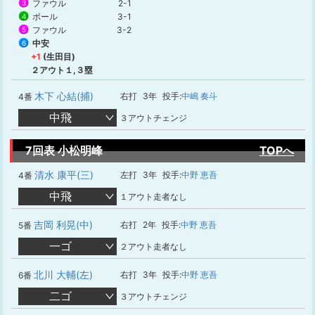
ファウル
2-1
3
ボール
3-1
4
ファウル
3-2
5
中安
6
+1
(生田目)
２アウト１,３塁
木下 心結(捕)
右打
3年
投手:
中嶋 奏斗
4番
中飛
３アウトチェンジ
7回表 小松明峰
TOPへ
清水 康平(三)
左打
3年
投手:
中野 恵吾
4番
中飛
１アウト走者なし
吉岡 利晃(中)
右打
2年
投手:
中野 恵吾
5番
一ゴ
２アウト走者なし
北川 大輔(左)
右打
3年
投手:
中野 恵吾
6番
二ゴ
３アウトチェンジ