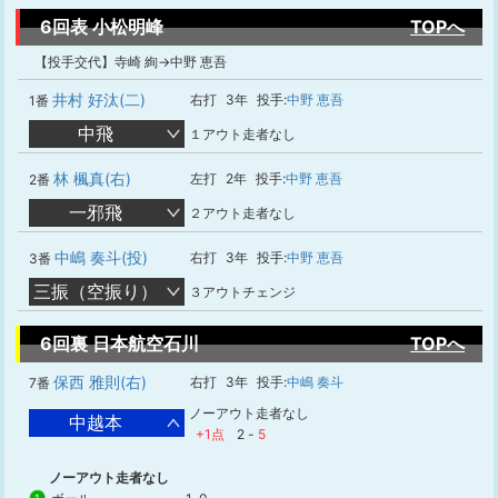
6回表 小松明峰
TOPへ
【投手交代】寺崎 絢→中野 恵吾
井村 好汰(二)
右打
3年
投手:
中野 恵吾
1番
中飛
１アウト走者なし
林 楓真(右)
左打
2年
投手:
中野 恵吾
2番
一邪飛
２アウト走者なし
中嶋 奏斗(投)
右打
3年
投手:
中野 恵吾
3番
三振（空振り）
３アウトチェンジ
6回裏 日本航空石川
TOPへ
保西 雅則(右)
右打
3年
投手:
中嶋 奏斗
7番
ノーアウト走者なし
中越本
+1点
2
-
5
ノーアウト走者なし