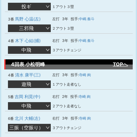
投ギ
１アウト３塁
馬野 心温(左)
左打
3年
投手:
中嶋 奏斗
3番
三邪飛
２アウト３塁
木下 心結(捕)
右打
3年
投手:
中嶋 奏斗
4番
中飛
３アウトチェンジ
4回表 小松明峰
TOPへ
清水 康平(三)
左打
3年
投手:
寺崎 絢
4番
遊飛
１アウト走者なし
吉岡 利晃(中)
右打
2年
投手:
寺崎 絢
5番
中飛
２アウト走者なし
北川 大輔(左)
右打
3年
投手:
寺崎 絢
6番
三振（空振り）
３アウトチェンジ