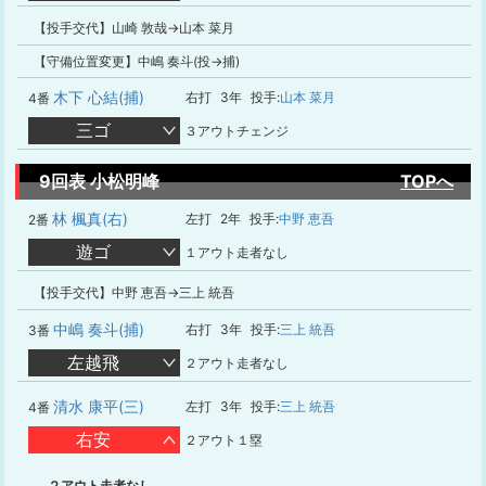
【投手交代】山崎 敦哉→山本 菜月
【守備位置変更】中嶋 奏斗(投→捕)
木下 心結(捕)
右打
3年
投手:
山本 菜月
4番
三ゴ
３アウトチェンジ
9回表 小松明峰
TOPへ
林 楓真(右)
左打
2年
投手:
中野 恵吾
2番
遊ゴ
１アウト走者なし
【投手交代】中野 恵吾→三上 統吾
中嶋 奏斗(捕)
右打
3年
投手:
三上 統吾
3番
左越飛
２アウト走者なし
清水 康平(三)
左打
3年
投手:
三上 統吾
4番
右安
２アウト１塁
２アウト走者なし