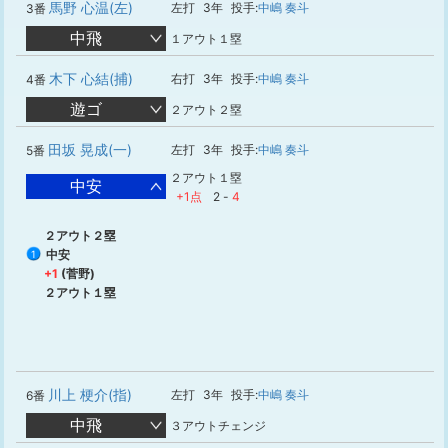
馬野 心温(左)
左打
3年
投手:
中嶋 奏斗
3番
中飛
１アウト１塁
木下 心結(捕)
右打
3年
投手:
中嶋 奏斗
4番
遊ゴ
２アウト２塁
田坂 晃成(一)
左打
3年
投手:
中嶋 奏斗
5番
２アウト１塁
中安
+1点
2
-
4
２アウト２塁
中安
1
+1
(菅野)
２アウト１塁
川上 梗介(指)
左打
3年
投手:
中嶋 奏斗
6番
中飛
３アウトチェンジ