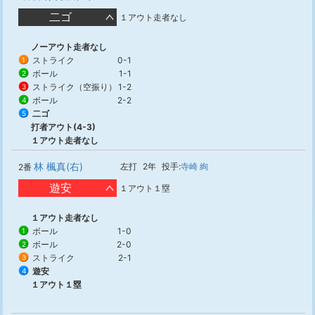
二ゴ
１アウト走者なし
ノーアウト走者なし
ストライク
0-1
1
ボール
1-1
2
ストライク（空振り）
1-2
3
ボール
2-2
4
二ゴ
5
打者アウト(4-3)
１アウト走者なし
林 楓真(右)
左打
2年
投手:
寺崎 絢
2番
遊安
１アウト１塁
１アウト走者なし
ボール
1-0
1
ボール
2-0
2
ストライク
2-1
3
遊安
4
１アウト１塁