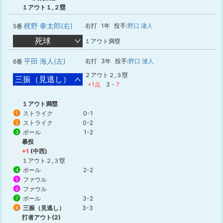
１アウト１,２塁
梶野 拳太郎(右)
右打
1年
投手:
野口 漣人
5番
死球
１アウト満塁
平田 海人(左)
右打
3年
投手:
野口 漣人
6番
２アウト２,３塁
三振（見逃し）
+1点
3
-
7
１アウト満塁
ストライク
0-1
1
ストライク
0-2
2
ボール
1-2
3
暴投
+1
(中西)
１アウト２,３塁
ボール
2-2
4
ファウル
5
ファウル
6
ボール
3-2
7
三振（見逃し）
3-3
8
打者アウト(2)