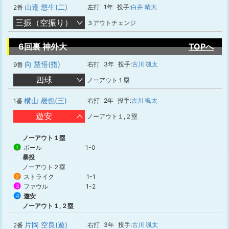
山邉 悠生(二)
左打
1年
投手:
白井 晴大
2番
三振（空振り）
３アウトチェンジ
6回裏 神外大
TOPへ
向 慧悟(指)
右打
3年
投手:
古川 颯太
9番
四球
ノーアウト１塁
横山 晟也(三)
右打
2年
投手:
古川 颯太
1番
遊安
ノーアウト１,２塁
ノーアウト１塁
ボール
1-0
1
暴投
ノーアウト２塁
ストライク
1-1
2
ファウル
1-2
3
遊安
4
ノーアウト１,２塁
片岡 空良(遊)
右打
3年
投手:
古川 颯太
2番