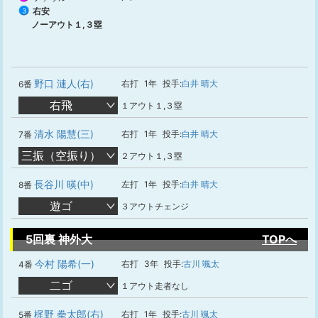
右安
3
ノーアウト１,３塁
野口 漣人(右)
右打
1年
投手:
白井 晴大
6番
右飛
１アウト１,３塁
清水 陽慧(三)
右打
1年
投手:
白井 晴大
7番
三振（空振り）
２アウト１,３塁
長谷川 暎(中)
左打
1年
投手:
白井 晴大
8番
遊ゴ
３アウトチェンジ
5回裏 神外大
TOPへ
今村 陽希(一)
右打
3年
投手:
古川 颯太
4番
二ゴ
１アウト走者なし
梶野 拳太郎(右)
右打
1年
投手:
古川 颯太
5番