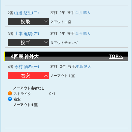
山邉 悠生(二)
左打
1年
投手:
白井 晴大
2番
投飛
２アウト１塁
山本 遥駒(左)
右打
1年
投手:
白井 晴大
3番
投ゴ
３アウトチェンジ
4回裏 神外大
TOPへ
今村 陽希(一)
右打
3年
投手:
中島 遼大
4番
右安
ノーアウト１塁
ノーアウト走者なし
ストライク
0-1
1
右安
2
ノーアウト１塁