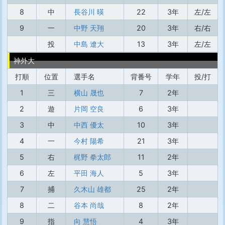
8
中
長谷川 暎
22
3年
左/左
9
一
中野 天翔
20
3年
右/右
投
中島 遼大
13
3年
左/左
神外大
打順
位置
選手名
背番号
学年
投/打
1
三
横山 晟也
7
2年
2
遊
片岡 空良
6
3年
3
中
中西 優太
10
3年
4
一
今村 陽希
21
3年
5
右
梶野 拳太郎
11
2年
6
左
平田 海人
5
3年
7
捕
久木山 雄都
25
2年
8
二
谷本 尚哉
8
2年
9
指
向 慧悟
4
3年