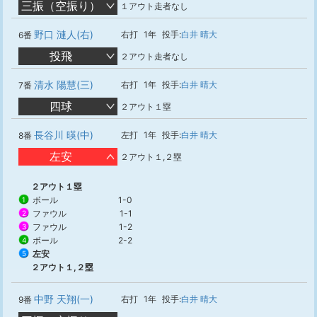
三振（空振り）
１アウト走者なし
野口 漣人(右)
右打
1年
投手:
白井 晴大
6番
投飛
２アウト走者なし
清水 陽慧(三)
右打
1年
投手:
白井 晴大
7番
四球
２アウト１塁
長谷川 暎(中)
左打
1年
投手:
白井 晴大
8番
左安
２アウト１,２塁
２アウト１塁
ボール
1-0
1
ファウル
1-1
2
ファウル
1-2
3
ボール
2-2
4
左安
5
２アウト１,２塁
中野 天翔(一)
右打
1年
投手:
白井 晴大
9番