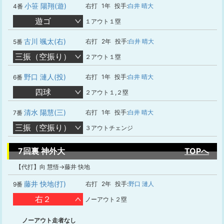
小笹 陽翔(遊)
右打
1年
投手:
白井 晴大
4番
遊ゴ
１アウト１塁
古川 颯太(右)
右打
2年
投手:
白井 晴大
5番
三振（空振り）
２アウト１塁
野口 漣人(投)
右打
1年
投手:
白井 晴大
6番
四球
２アウト１,２塁
清水 陽慧(三)
右打
1年
投手:
白井 晴大
7番
三振（空振り）
３アウトチェンジ
7回裏 神外大
TOPへ
【代打】向 慧悟→藤井 快地
藤井 快地(打)
右打
2年
投手:
野口 漣人
9番
右２
ノーアウト２塁
ノーアウト走者なし