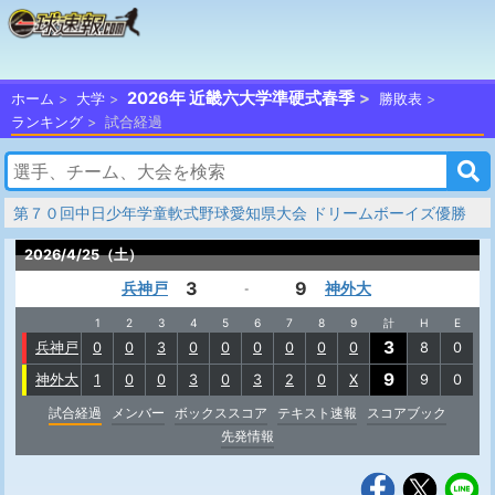
2026年 近畿六大学準硬式春季
ホーム
大学
勝敗表
ランキング
試合経過
第７０回中日少年学童軟式野球愛知県大会 ドリームボーイズ優勝
2026/4/25（土）
3
9
兵神戸
神外大
-
1
2
3
4
5
6
7
8
9
計
H
E
3
兵神戸
0
0
3
0
0
0
0
0
0
8
0
9
神外大
1
0
0
3
0
3
2
0
X
9
0
試合経過
メンバー
ボックススコア
テキスト速報
スコアブック
先発情報