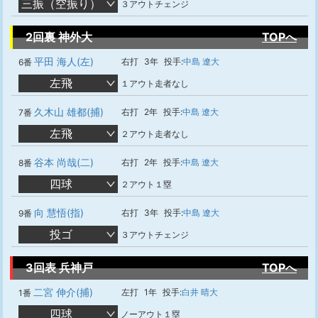
三振（空振り）
３アウトチェンジ
2回裏 神外大
TOPへ
平田 海人(左)
右打
3年
投手:
中島 遼大
6番
左飛
１アウト走者なし
久木山 雄都(捕)
右打
2年
投手:
中島 遼大
7番
左飛
２アウト走者なし
谷本 尚哉(二)
右打
2年
投手:
中島 遼大
8番
四球
２アウト１塁
向 慧悟(指)
右打
3年
投手:
中島 遼大
9番
投ゴ
３アウトチェンジ
3回表 兵神戸
TOPへ
二宮 伸介(捕)
左打
1年
投手:
白井 晴大
1番
四球
ノーアウト１塁