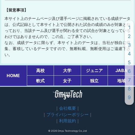
【留意事項】
本サイト上のチームページ及び選手ページに掲載されている成績データ
は、公式記録として本サイト上で公開された試合の成績のみが対象とな
1
っており、当該チーム及び選手が関わる全ての試合が対象となっている
2
わけではありませんので、この点、ご了承下さい。
なお、成績データに限らず、本サイト上のデータは、当社が独自に収
3
集、蓄積しているデータですので、無断転載、無断使用はご遠慮下さ
4
い。
5
高校
大学
ジュニア
JABA
6
HOME
7
軟式
女子
独立
地域
8
9
会社概要
プライバシーポリシー
利用規約
© 2026 Omyu Technology Co.,Ltd