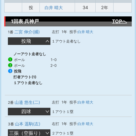
投
白井 晴大
34
2年
1回表 兵神戸
TOPへ
二宮 伸介(捕)
左打
1年
投手:
白井 晴大
1番
投飛
１アウト走者なし
ノーアウト走者なし
ボール
1-0
1
ボール
2-0
2
投飛
3
打者アウト(1)
１アウト走者なし
山邉 悠生(二)
左打
1年
投手:
白井 晴大
2番
四球
１アウト１塁
山本 遥駒(左)
右打
1年
投手:
白井 晴大
3番
三振（空振り）
２アウト１塁