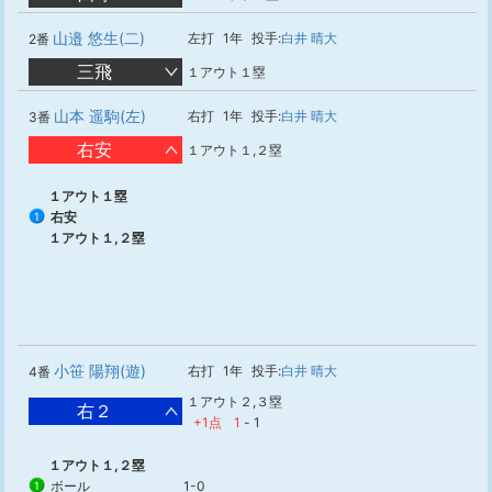
山邉 悠生(二)
左打
1年
投手:
白井 晴大
2番
三飛
１アウト１塁
山本 遥駒(左)
右打
1年
投手:
白井 晴大
3番
右安
１アウト１,２塁
１アウト１塁
右安
1
１アウト１,２塁
小笹 陽翔(遊)
右打
1年
投手:
白井 晴大
4番
１アウト２,３塁
右２
+1点
1
-
1
１アウト１,２塁
ボール
1-0
1