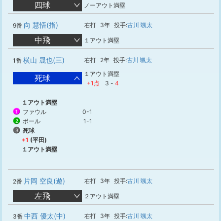
四球
ノーアウト満塁
向 慧悟(指)
右打
3年
投手:
古川 颯太
9番
中飛
１アウト満塁
横山 晟也(三)
右打
2年
投手:
古川 颯太
1番
１アウト満塁
死球
+1点
3
-
4
１アウト満塁
ファウル
0-1
1
ボール
1-1
2
死球
3
+1
(平田)
１アウト満塁
片岡 空良(遊)
右打
3年
投手:
古川 颯太
2番
左飛
２アウト満塁
中西 優太(中)
右打
3年
投手:
古川 颯太
3番