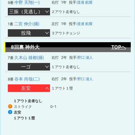
中野 天翔(一)
右打
1年
投手:
渡邊 航耀
9番
三振（見逃し）
２アウト走者なし
二宮 伸介(捕)
左打
1年
投手:
渡邊 航耀
1番
投飛
３アウトチェンジ
8回裏 神外大
TOPへ
久木山 雄都(捕)
右打
2年
投手:
野口 漣人
7番
一ゴ
１アウト走者なし
谷本 尚哉(二)
右打
2年
投手:
野口 漣人
8番
左安
１アウト１塁
１アウト走者なし
ストライク
0-1
1
左安
2
１アウト１塁