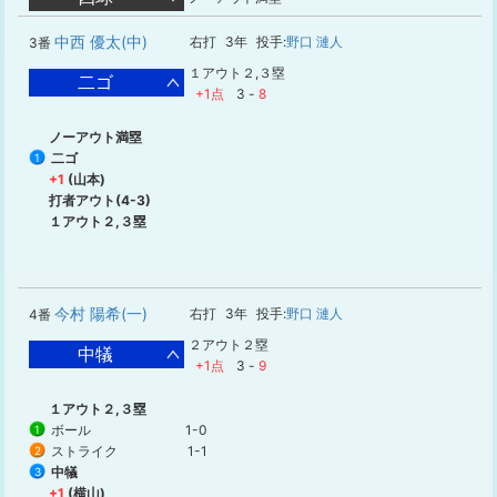
中西 優太(中)
右打
3年
投手:
野口 漣人
3番
１アウト２,３塁
二ゴ
+1点
3
-
8
ノーアウト満塁
二ゴ
1
+1
(山本)
打者アウト(4-3)
１アウト２,３塁
今村 陽希(一)
右打
3年
投手:
野口 漣人
4番
２アウト２塁
中犠
+1点
3
-
9
１アウト２,３塁
ボール
1-0
1
ストライク
1-1
2
中犠
3
+1
(横山)