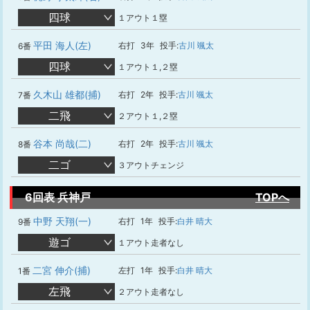
四球
１アウト１塁
平田 海人(左)
右打
3年
投手:
古川 颯太
6番
四球
１アウト１,２塁
久木山 雄都(捕)
右打
2年
投手:
古川 颯太
7番
二飛
２アウト１,２塁
谷本 尚哉(二)
右打
2年
投手:
古川 颯太
8番
二ゴ
３アウトチェンジ
6回表 兵神戸
TOPへ
中野 天翔(一)
右打
1年
投手:
白井 晴大
9番
遊ゴ
１アウト走者なし
二宮 伸介(捕)
左打
1年
投手:
白井 晴大
1番
左飛
２アウト走者なし