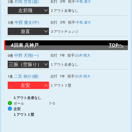
片岡 空良(遊)
右打
3年
投手:
中島 遼大
2番
左邪飛
２アウト走者なし
中西 優太(中)
右打
3年
投手:
中島 遼大
3番
遊直
３アウトチェンジ
4回表 兵神戸
TOPへ
中野 天翔(一)
右打
1年
投手:
白井 晴大
9番
三振（空振り）
１アウト走者なし
二宮 伸介(捕)
左打
1年
投手:
白井 晴大
1番
左安
１アウト１塁
１アウト走者なし
ボール
1-0
1
左安
2
１アウト１塁