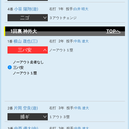
小笹 陽翔(遊)
右打
1年
投手:
白井 晴大
4番
二ゴ
３アウトチェンジ
1回裏 神外大
TOPへ
横山 晟也(三)
右打
2年
投手:
中島 遼大
1番
三バ安
ノーアウト１塁
ノーアウト走者なし
三バ安
1
ノーアウト１塁
片岡 空良(遊)
右打
3年
投手:
中島 遼大
2番
捕ギ
１アウト３塁
中西 優太(中)
右打
3年
投手:
中島 遼大
3番