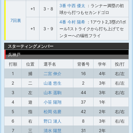
3番 中西 優太
：ランナー満塁の初
+1
3 - 8
球から打つもセカンドゴロ
7回裏
4番 今村 陽希
：1アウト2,3塁の1ボ
+1
3 - 9
ール1ストライクから打ち上げてセ
ンターへの犠牲フライ
スターティングメンバー
兵神戸
打順
位置
選手名
背番号
学年
投/打
1
捕
二宮 伸介
16
4年
右/左
2
二
山邉 悠生
2
3年
右/左
3
左
山本 遥駒
44
3年
右/右
4
遊
小笹 陽翔
37
1年
5
指
松岡 佑磨
42
2年
右/右
6
右
野口 漣人
8
3年
右/右
7
三
清水 陽慧
31
2年