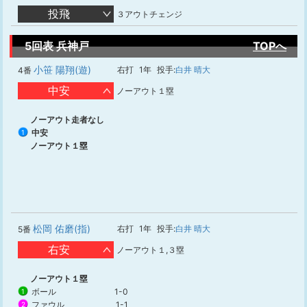
投飛
３アウトチェンジ
5回表 兵神戸
TOPへ
小笹 陽翔(遊)
右打
1年
投手:
白井 晴大
4番
中安
ノーアウト１塁
ノーアウト走者なし
中安
1
ノーアウト１塁
松岡 佑磨(指)
右打
1年
投手:
白井 晴大
5番
右安
ノーアウト１,３塁
ノーアウト１塁
ボール
1-0
1
ファウル
1-1
2