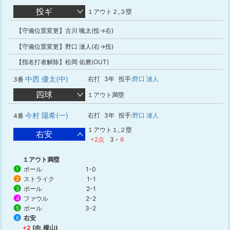
投ギ
１アウト２,３塁
【守備位置変更】古川 颯太(投→右)
【守備位置変更】野口 漣人(右→投)
【指名打者解除】松岡 佑磨(OUT)
中西 優太(中)
右打
3年
投手:
野口 漣人
3番
四球
１アウト満塁
今村 陽希(一)
右打
3年
投手:
野口 漣人
4番
１アウト１,２塁
右安
+2点
3
-
6
１アウト満塁
ボール
1-0
1
ストライク
1-1
2
ボール
2-1
3
ファウル
2-2
4
ボール
3-2
5
右安
6
+2
(向,横山)