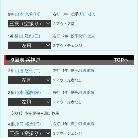
山本 光希(指)
右打
3年
投手:
野口 漣人
9番
三振（空振り）
２アウト２塁
横山 晟也(三)
右打
2年
投手:
野口 漣人
1番
左飛
３アウトチェンジ
9回表 兵神戸
TOPへ
山邉 悠生(二)
左打
1年
投手:
渡邊 航耀
2番
左直
１アウト走者なし
山本 遥駒(左)
右打
1年
投手:
渡邊 航耀
3番
左飛
２アウト走者なし
【代打】小笹 陽翔→原口 柊馬
原口 柊馬(打)
右打
1年
投手:
渡邊 航耀
4番
三振（空振り）
３アウトチェンジ