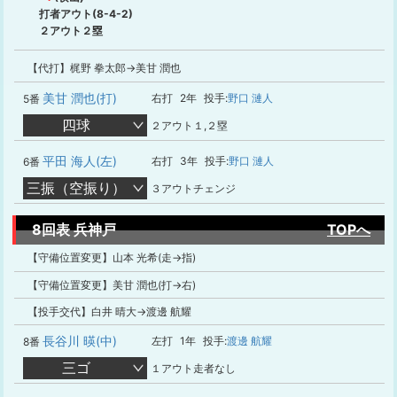
打者アウト(8-4-2)
２アウト２塁
【代打】梶野 拳太郎→美甘 潤也
美甘 潤也(打)
右打
2年
投手:
野口 漣人
5番
四球
２アウト１,２塁
平田 海人(左)
右打
3年
投手:
野口 漣人
6番
三振（空振り）
３アウトチェンジ
8回表 兵神戸
TOPへ
【守備位置変更】山本 光希(走→指)
【守備位置変更】美甘 潤也(打→右)
【投手交代】白井 晴大→渡邊 航耀
長谷川 暎(中)
左打
1年
投手:
渡邊 航耀
8番
三ゴ
１アウト走者なし