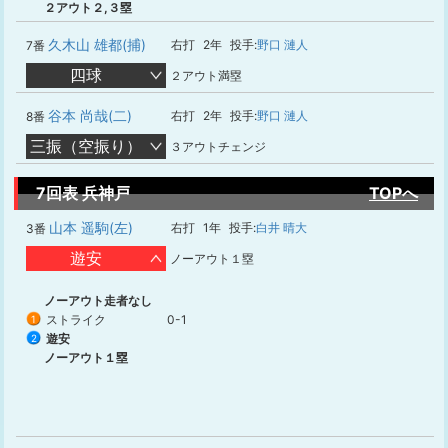
２アウト２,３塁
久木山 雄都(捕)
右打
2年
投手:
野口 漣人
7番
四球
２アウト満塁
谷本 尚哉(二)
右打
2年
投手:
野口 漣人
8番
三振（空振り）
３アウトチェンジ
7回表 兵神戸
TOPへ
山本 遥駒(左)
右打
1年
投手:
白井 晴大
3番
遊安
ノーアウト１塁
ノーアウト走者なし
ストライク
0-1
1
遊安
2
ノーアウト１塁