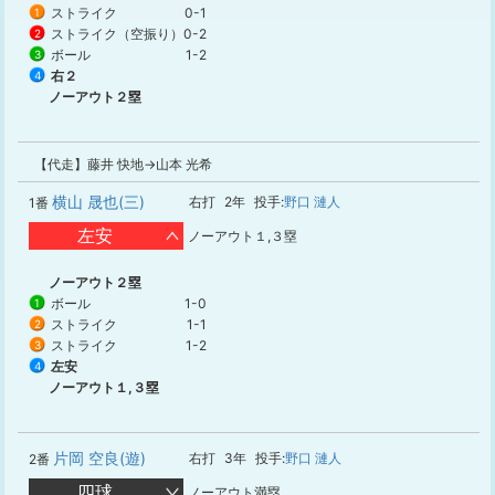
ストライク
0-1
1
ストライク（空振り）
0-2
2
ボール
1-2
3
右２
4
ノーアウト２塁
【代走】藤井 快地→山本 光希
横山 晟也(三)
右打
2年
投手:
野口 漣人
1番
左安
ノーアウト１,３塁
ノーアウト２塁
ボール
1-0
1
ストライク
1-1
2
ストライク
1-2
3
左安
4
ノーアウト１,３塁
片岡 空良(遊)
右打
3年
投手:
野口 漣人
2番
四球
ノーアウト満塁