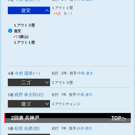
１アウト１塁
遊安
+1点
0
-
1
１アウト３塁
遊安
1
+1
(横山)
１アウト１塁
今村 陽希(一)
右打
3年
投手:
中島 遼大
4番
二ゴ
２アウト３塁
梶野 拳太郎(右)
右打
1年
投手:
中島 遼大
5番
遊ゴ
３アウトチェンジ
2回表 兵神戸
TOPへ
松岡 佑磨(指)
右打
1年
投手:
白井 晴大
5番