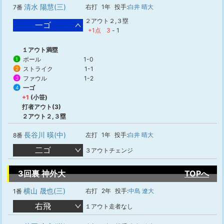
清水 陽慧(三)
右打
1年
投手:
白井 晴大
7番
２アウト２,３塁
一ゴ
+1点
3
-
1
１アウト満塁
ボール
1-0
1
ストライク
1-1
2
ファウル
1-2
3
一ゴ
4
+1
(小笹)
打者アウト(3)
２アウト２,３塁
長谷川 暎(中)
左打
1年
投手:
白井 晴大
8番
二ゴ
３アウトチェンジ
3回裏 神外大
TOPへ
横山 晟也(三)
右打
2年
投手:
中島 遼大
1番
右飛
１アウト走者なし