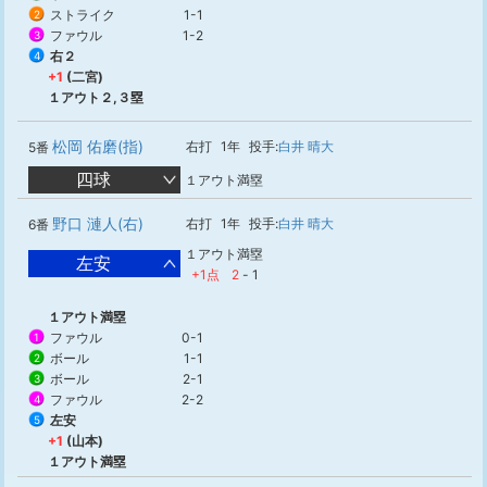
ストライク
1-1
2
ファウル
1-2
3
右２
4
+1
(二宮)
１アウト２,３塁
松岡 佑磨(指)
右打
1年
投手:
白井 晴大
5番
四球
１アウト満塁
野口 漣人(右)
右打
1年
投手:
白井 晴大
6番
１アウト満塁
左安
+1点
2
-
1
１アウト満塁
ファウル
0-1
1
ボール
1-1
2
ボール
2-1
3
ファウル
2-2
4
左安
5
+1
(山本)
１アウト満塁