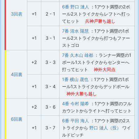
6番 野口 漣人
：1アウト満塁の2ボ
3回表
+1
2 - 1
ール2ストライクからレフトへ打っ
てヒット
兵神戸勝ち越し
7番 清水 陽慧
：1アウト満塁の1ボ
+1
3 - 1
ール2ストライクから打つもファー
ストゴロ
7番 久木山 雄都
：ランナー満塁の1
+2
3 - 3
ボール1ストライクからセンターへ
打ってヒット
神外大同点
4回裏
1番 横山 晟也
：1アウト満塁の1ボ
+1
3 - 4
ール1ストライクからデッドボール
神外大勝ち越し
4番 今村 陽希
：1アウト満塁のフル
+2
3 - 6
カウントからライトへ打ってヒット
6回裏
6番 平田 海人
：1アウト満塁の2ス
+1
3 - 7
トライクから
野口 漣人（投）
ワイ
ルドピッチ