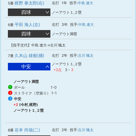
梶野 拳太郎(右)
右打
1年
投手:
中島 遼大
5番
四球
ノーアウト１,２塁
平田 海人(左)
右打
3年
投手:
中島 遼大
6番
四球
ノーアウト満塁
【投手交代】中島 遼大→古川 颯太
久木山 雄都(捕)
右打
2年
投手:
古川 颯太
7番
ノーアウト１,２塁
中安
+2点
3
-
3
ノーアウト満塁
ボール
1-0
1
ストライク（空振り）
1-1
2
中安
3
+2
(今村,梶野)
ノーアウト１,２塁
谷本 尚哉(二)
右打
2年
投手:
古川 颯太
8番