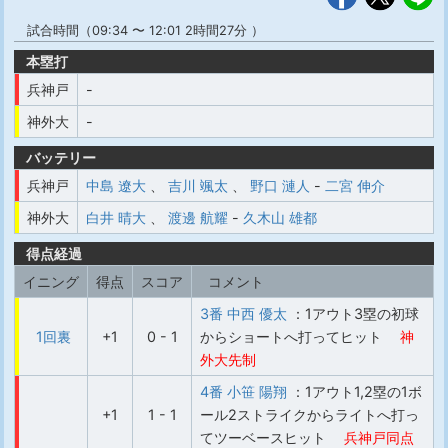
試合時間（09:34 〜 12:01 2時間27分 ）
本塁打
兵神戸
-
神外大
-
バッテリー
兵神戸
中島 遼大
、
吉川 颯太
、
野口 漣人
-
二宮 伸介
神外大
白井 晴大
、
渡邊 航耀
-
久木山 雄都
得点経過
イニング
得点
スコア
コメント
3番 中西 優太
：1アウト3塁の初球
1回裏
+1
0 - 1
からショートへ打ってヒット
神
外大先制
4番 小笹 陽翔
：1アウト1,2塁の1ボ
+1
1 - 1
ール2ストライクからライトへ打っ
てツーベースヒット
兵神戸同点