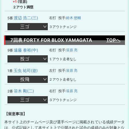
+1
(笹原)
２アウト満塁
渡辺 浩二(三)
右打
投手:
鈴木 悠輔
5番
三ゴ
３アウトチェンジ
7回表 FORTY FOR BLOX YAMAGATA
TOPへ
遠藤 泰裕(中)
右打
投手:
笹原 亮
9番
投ゴ
１アウト走者なし
玉虫 祐司(遊)
左打
投手:
笹原 亮
1番
投飛
２アウト走者なし
笹木 剛(二)
右打
投手:
笹原 亮
2番
三ゴ
３アウトチェンジ
【留意事項】
本サイト上のチームページ及び選手ページに掲載されている成績データ
は、公式記録として本サイト上で公開された試合の成績のみが対象とな