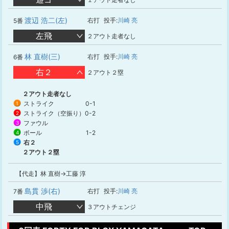
渡辺 浩二(左)
右打
投手:
川崎 亮
5番
左飛
２アウト走者なし
林 直樹(三)
右打
投手:
川崎 亮
6番
右２
２アウト２塁
２アウト走者なし
ストライク
0-1
1
ストライク（空振り）
0-2
2
ファウル
3
ボール
1-2
4
右２
5
２アウト２塁
【代走】林 直樹→工藤 淳
島貫 渉(右)
右打
投手:
川崎 亮
7番
中飛
３アウトチェンジ