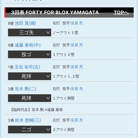
3回表 FORTY FOR BLOX YAMAGATA
TOPへ
池田 翼(捕)
右打
投手:
笹原 亮
8番
三ゴ失
ノーアウト１塁
遠藤 泰裕(中)
右打
投手:
笹原 亮
9番
投ゴ
１アウト２塁
玉虫 祐司(左)
左打
投手:
笹原 亮
1番
死球
１アウト１,２塁
笹木 剛(二)
右打
投手:
笹原 亮
2番
死球
１アウト満塁
【臨時代走】笹木 剛→遠藤 泰裕
鈴木 悠輔(三)
左打
投手:
笹原 亮
3番
二ゴ
２アウト満塁