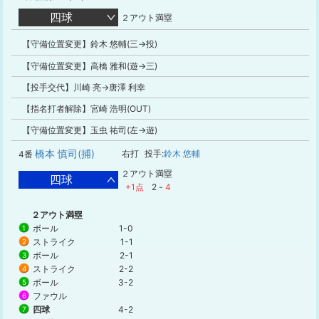
四球
２アウト満塁
【守備位置変更】鈴木 悠輔(三→投)
【守備位置変更】高橋 雅和(遊→三)
【投手交代】川崎 亮→唐澤 利幸
【指名打者解除】宮崎 浩明(OUT)
【守備位置変更】玉虫 祐司(左→遊)
橋本 慎司(捕)
右打
投手:
鈴木 悠輔
4番
２アウト満塁
四球
+1点
2
-
4
２アウト満塁
ボール
1-0
1
ストライク
1-1
2
ボール
2-1
3
ストライク
2-2
4
ボール
3-2
5
ファウル
6
四球
4-2
7