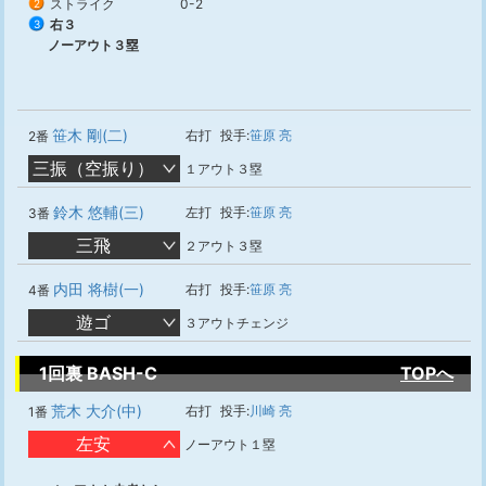
ストライク
0-2
2
右３
3
ノーアウト３塁
笹木 剛(二)
右打
投手:
笹原 亮
2番
三振（空振り）
１アウト３塁
鈴木 悠輔(三)
左打
投手:
笹原 亮
3番
三飛
２アウト３塁
内田 将樹(一)
右打
投手:
笹原 亮
4番
遊ゴ
３アウトチェンジ
1回裏 BASH-C
TOPへ
荒木 大介(中)
右打
投手:
川崎 亮
1番
左安
ノーアウト１塁