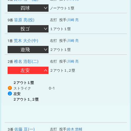
四球
ノーアウト１塁
笹原 亮(投)
左打
投手:
川崎 亮
9番
投ゴ
１アウト１塁
荒木 大介(中)
右打
投手:
川崎 亮
1番
遊飛
２アウト１塁
椎名 浩彰(二)
右打
投手:
川崎 亮
2番
左安
２アウト１,２塁
２アウト１塁
ストライク
0-1
1
左安
2
２アウト１,２塁
佐藤 亘(一)
左打
投手:
鈴木 悠輔
3番