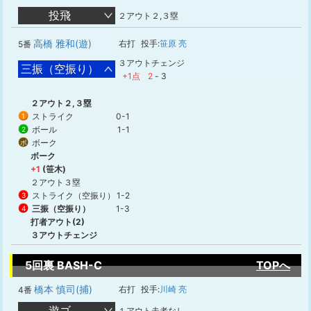
投飛
２アウト２,３塁
高橋 雅和(遊)
右打
投手:
笹原 亮
5番
３アウトチェンジ
三振（空振り）
+1点
2
-
3
２アウト２,３塁
ストライク
0-1
1
ボール
1-1
2
ボーク
ボ
ボーク
+1
(笹木)
２アウト３塁
ストライク（空振り）
1-2
3
三振（空振り）
1-3
4
打者アウト(2)
３アウトチェンジ
5回裏 BASH-C
TOPへ
橋本 慎司(捕)
右打
投手:
川崎 亮
4番
遊ゴ
１アウト走者なし