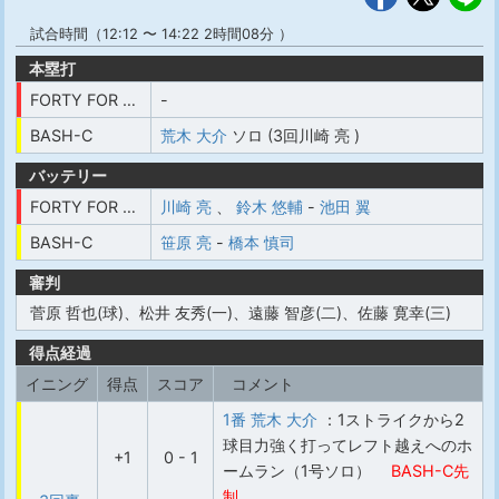
試合時間（12:12 〜 14:22 2時間08分 ）
本塁打
FORTY FOR BLOX YAMAGATA
-
BASH-C
荒木 大介
ソロ (3回川崎 亮 )
バッテリー
FORTY FOR BLOX YAMAGATA
川崎 亮
、
鈴木 悠輔
-
池田 翼
BASH-C
笹原 亮
-
橋本 慎司
審判
菅原 哲也(球)、松井 友秀(一)、遠藤 智彦(二)、佐藤 寛幸(三)
得点経過
イニング
得点
スコア
コメント
1番 荒木 大介
：1ストライクから2
球目力強く打ってレフト越えへのホ
+1
0 - 1
ームラン（1号ソロ）
BASH-C先
制