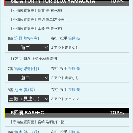
6回表 FORTY FOR BLOX YAMAGATA
TOPへ
【守備位置変更】島貫 渉(右→左)
【守備位置変更】渡辺 浩二(左→三)
【守備位置変更】工藤 淳(走→右)
淀野 智史(右)
右打
投手:
笹原 亮
6番
遊ゴ
１アウト走者なし
【代打】朝倉 正弘→宮崎 浩明
宮崎 浩明(打)
右打
投手:
笹原 亮
7番
遊ゴ
２アウト走者なし
池田 翼(捕)
右打
投手:
笹原 亮
8番
三振（見逃し）
３アウトチェンジ
6回裏 BASH-C
TOPへ
【守備位置変更】宮崎 浩明(打→指)
鈴木 裕一(遊)
左打
投手:
川崎 亮
8番