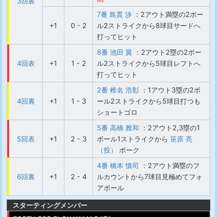
3回裏
7番 島貫 渉
：2アウト満塁の2ボー
+1
0 - 2
ル2ストライクから8球目サードへ
打ってヒット
8番 池田 翼
：2アウト2塁の2ボー
4回表
+1
1 - 2
ル2ストライクから5球目レフトへ
打ってヒット
2番 椎名 浩彰
：1アウト3塁の2ボ
4回裏
+1
1 - 3
ール2ストライクから5球目打つも
ショートゴロ
5番 高橋 雅和
：2アウト2,3塁の1
5回表
+1
2 - 3
ボール1ストライクから
笹原 亮
（投）
ボーク
4番 橋本 慎司
：2アウト満塁のフ
6回裏
+1
2 - 4
ルカウントから7球目見極めてフォ
アボール
スターティングメンバー