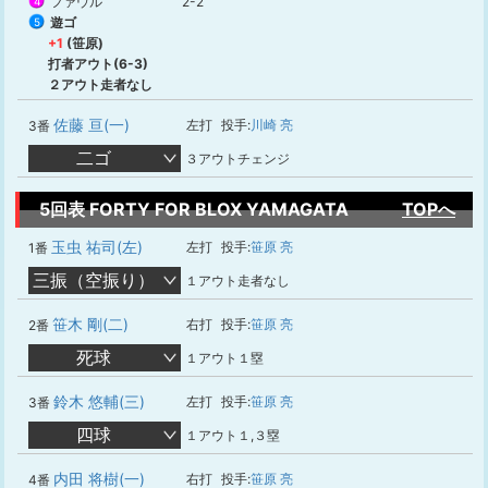
ファウル
2-2
4
遊ゴ
5
+1
(笹原)
打者アウト(6-3)
２アウト走者なし
佐藤 亘(一)
左打
投手:
川崎 亮
3番
二ゴ
３アウトチェンジ
5回表 FORTY FOR BLOX YAMAGATA
TOPへ
玉虫 祐司(左)
左打
投手:
笹原 亮
1番
三振（空振り）
１アウト走者なし
笹木 剛(二)
右打
投手:
笹原 亮
2番
死球
１アウト１塁
鈴木 悠輔(三)
左打
投手:
笹原 亮
3番
四球
１アウト１,３塁
内田 将樹(一)
右打
投手:
笹原 亮
4番