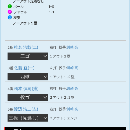
ノーアウト走者なし
ボール
1-0
1
ファウル
1-1
2
左安
3
ノーアウト１塁
椎名 浩彰(二)
右打
投手:
川崎 亮
2番
三ゴ
１アウト２塁
佐藤 亘(一)
左打
投手:
川崎 亮
3番
四球
１アウト１,２塁
橋本 慎司(捕)
右打
投手:
川崎 亮
4番
投ゴ
２アウト２,３塁
渡辺 浩二(左)
右打
投手:
川崎 亮
5番
三振（見逃し）
３アウトチェンジ