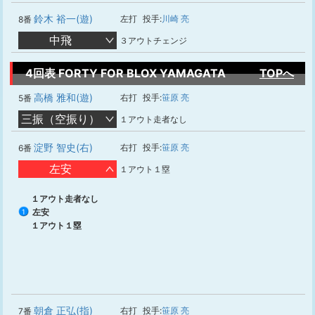
鈴木 裕一(遊)
左打
投手:
川崎 亮
8番
中飛
３アウトチェンジ
4回表 FORTY FOR BLOX YAMAGATA
TOPへ
高橋 雅和(遊)
右打
投手:
笹原 亮
5番
三振（空振り）
１アウト走者なし
淀野 智史(右)
右打
投手:
笹原 亮
6番
左安
１アウト１塁
１アウト走者なし
左安
1
１アウト１塁
朝倉 正弘(指)
右打
投手:
笹原 亮
7番