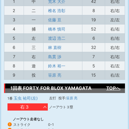
1
中
荒木 大介
42
右/右
2
二
椎名 浩彰
8
右/右
3
一
佐藤 亘
19
左/左
4
捕
橋本 慎司
52
右/右
5
左
渡辺 浩二
6
右/右
6
三
林 直樹
32
右/右
7
右
島貫 渉
7
右/右
8
遊
鈴木 裕一
5
右/左
9
投
笹原 亮
15
右/左
1回表 FORTY FOR BLOX YAMAGATA
TOPへ
玉虫 祐司(左)
左打
投手:
笹原 亮
1番
右３
ノーアウト３塁
ノーアウト走者なし
ストライク
0-1
1