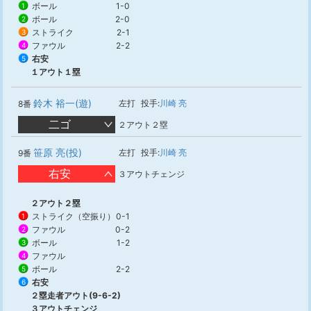
ボール
1-0
1
ボール
2-0
2
ストライク
2-1
3
ファウル
2-2
4
右安
5
１アウト１塁
鈴木 裕一(遊)
左打
投手:
川崎 亮
8番
二ゴ
２アウト２塁
笹原 亮(投)
左打
投手:
川崎 亮
9番
右安
３アウトチェンジ
２アウト２塁
ストライク（空振り）
0-1
1
ファウル
0-2
2
ボール
1-2
3
ファウル
4
ボール
2-2
5
右安
6
２塁走者アウト(9-6-2)
３アウトチェンジ