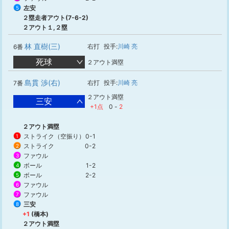
左安
5
２塁走者アウト(7-6-2)
２アウト１,２塁
林 直樹(三)
右打
投手:
川崎 亮
6番
死球
２アウト満塁
島貫 渉(右)
右打
投手:
川崎 亮
7番
２アウト満塁
三安
+1点
0
-
2
２アウト満塁
ストライク（空振り）
0-1
1
ストライク
0-2
2
ファウル
3
ボール
1-2
4
ボール
2-2
5
ファウル
6
ファウル
7
三安
8
+1
(橋本)
２アウト満塁