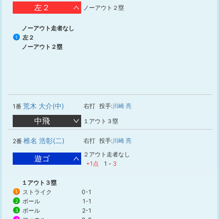
左２
ノーアウト２塁
ノーアウト走者なし
左２
1
ノーアウト２塁
荒木 大介(中)
右打
投手:
川崎 亮
1番
中飛
１アウト３塁
椎名 浩彰(二)
右打
投手:
川崎 亮
2番
２アウト走者なし
遊ゴ
+1点
1
-
3
１アウト３塁
ストライク
0-1
1
ボール
1-1
2
ボール
2-1
3