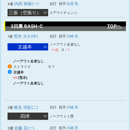
内田 将樹(一)
右打
投手:
笹原 亮
4番
三振（空振り）
３アウトチェンジ
3回裏 BASH-C
TOPへ
荒木 大介(中)
右打
投手:
川崎 亮
1番
ノーアウト走者なし
左越本
+1点
0
-
1
ノーアウト走者なし
ストライク
0-1
1
左越本
2
+1
(荒木)
ノーアウト走者なし
椎名 浩彰(二)
右打
投手:
川崎 亮
2番
四球
ノーアウト１塁
佐藤 亘(一)
左打
投手:
川崎 亮
3番