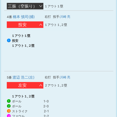
三振（空振り）
１アウト１塁
橋本 慎司(捕)
右打
投手:
川崎 亮
4番
投安
１アウト１,２塁
１アウト１塁
投安
1
１アウト１,２塁
渡辺 浩二(左)
右打
投手:
川崎 亮
5番
左安
２アウト１,２塁
１アウト１,２塁
ボール
1-0
1
ボール
2-0
2
ストライク
2-1
3
ファウル
2-2
4