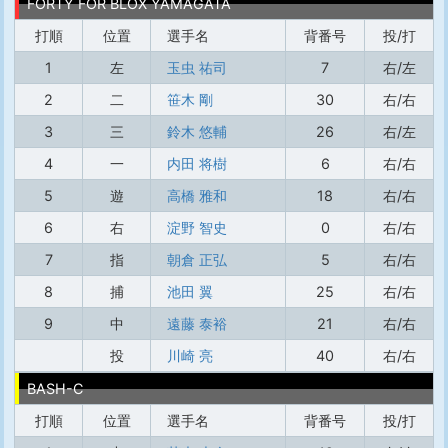
FORTY FOR BLOX YAMAGATA
打順
位置
選手名
背番号
投/打
1
左
玉虫 祐司
7
右/左
2
二
笹木 剛
30
右/右
3
三
鈴木 悠輔
26
右/左
4
一
内田 将樹
6
右/右
5
遊
高橋 雅和
18
右/右
6
右
淀野 智史
0
右/右
7
指
朝倉 正弘
5
右/右
8
捕
池田 翼
25
右/右
9
中
遠藤 泰裕
21
右/右
投
川崎 亮
40
右/右
BASH-C
打順
位置
選手名
背番号
投/打