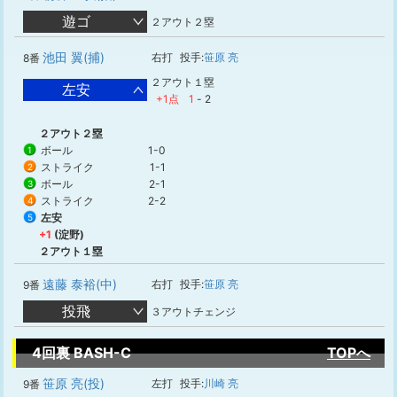
遊ゴ
２アウト２塁
池田 翼(捕)
右打
投手:
笹原 亮
8番
２アウト１塁
左安
+1点
1
-
2
２アウト２塁
ボール
1-0
1
ストライク
1-1
2
ボール
2-1
3
ストライク
2-2
4
左安
5
+1
(淀野)
２アウト１塁
遠藤 泰裕(中)
右打
投手:
笹原 亮
9番
投飛
３アウトチェンジ
4回裏 BASH-C
TOPへ
笹原 亮(投)
左打
投手:
川崎 亮
9番