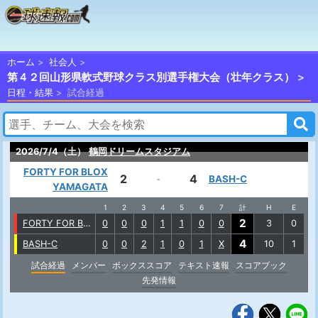
ホーム
社会人
第４２回山形県軟式野球クラス別選手権大会（壮年クラス）
日程・結果
試合経過
2026/7/4（土）
鶴岡ドリームスタジアム
FORTY FOR BLOX
2
4
BASH-C
-
YAMAGATA
1
2
3
4
5
6
7
計
H
E
2
FORTY FOR BLOX YAMAGATA
0
0
0
1
1
0
0
3
0
4
BASH-C
0
0
2
1
0
1
X
10
1
試合経過
メンバー
ボックススコア
テキスト速報
スコアブック
先発情報