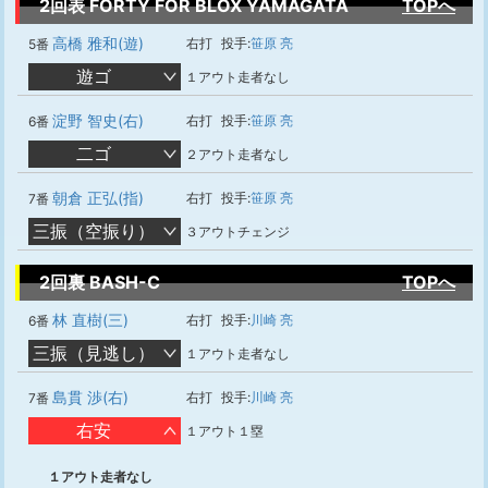
2回表 FORTY FOR BLOX YAMAGATA
TOPへ
高橋 雅和(遊)
右打
投手:
笹原 亮
5番
遊ゴ
１アウト走者なし
淀野 智史(右)
右打
投手:
笹原 亮
6番
二ゴ
２アウト走者なし
朝倉 正弘(指)
右打
投手:
笹原 亮
7番
三振（空振り）
３アウトチェンジ
2回裏 BASH-C
TOPへ
林 直樹(三)
右打
投手:
川崎 亮
6番
三振（見逃し）
１アウト走者なし
島貫 渉(右)
右打
投手:
川崎 亮
7番
右安
１アウト１塁
１アウト走者なし