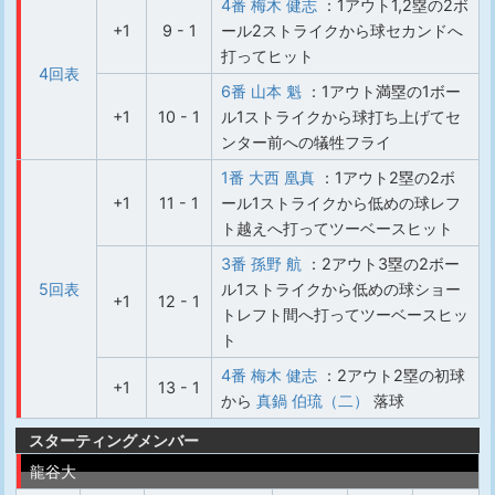
4番 梅木 健志
：1アウト1,2塁の2ボ
+1
9 - 1
ール2ストライクから球セカンドへ
打ってヒット
4回表
6番 山本 魁
：1アウト満塁の1ボー
+1
10 - 1
ル1ストライクから球打ち上げてセ
ンター前への犠牲フライ
1番 大西 凰真
：1アウト2塁の2ボ
+1
11 - 1
ール1ストライクから低めの球レフ
ト越えへ打ってツーベースヒット
3番 孫野 航
：2アウト3塁の2ボー
5回表
ル1ストライクから低めの球ショー
+1
12 - 1
トレフト間へ打ってツーベースヒッ
ト
4番 梅木 健志
：2アウト2塁の初球
+1
13 - 1
から
真鍋 伯琉（二）
落球
スターティングメンバー
龍谷大