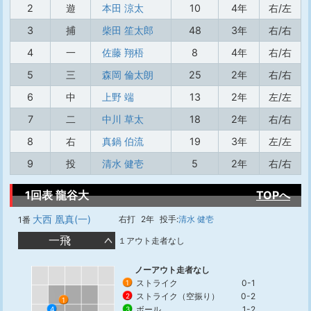
2
遊
本田 涼太
10
4年
右/左
3
捕
柴田 笙太郎
48
3年
右/右
4
一
佐藤 翔梧
8
4年
右/右
5
三
森岡 倫太朗
25
2年
右/右
6
中
上野 端
13
2年
左/左
7
二
中川 草太
18
2年
右/右
8
右
真鍋 伯流
19
3年
左/左
9
投
清水 健壱
5
2年
右/右
1回表 龍谷大
TOPへ
大西 凰真(一)
右打
2年
投手:
清水 健壱
1番
一飛
１アウト走者なし
ノーアウト走者なし
ストライク
0-1
1
ストライク（空振り）
0-2
2
1
ボール
1-2
4
3