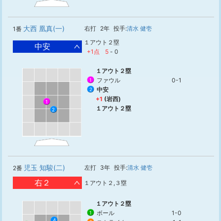
大西 凰真(一)
右打
2年
投手:
清水 健壱
1番
１アウト２塁
中安
+1点
5
-
0
１アウト２塁
ファウル
0-1
1
中安
2
+1
(岩西)
1
１アウト２塁
2
児玉 知駿(二)
左打
3年
投手:
清水 健壱
2番
右２
１アウト２,３塁
１アウト２塁
ボール
1-0
1
4