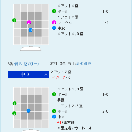
１アウト１塁
ボール
1-0
1
１アウト２塁
1
ファウル
1-1
2
2
中安
3
3
１アウト１,３塁
岩西 悠汰(三)
右打
3年
投手:
清水 健壱
8番
２アウト２塁
中２
+1点
7
-
0
１アウト１,３塁
ボール
1-0
1
暴投
1
１アウト２,３塁
ボール
2-0
3
2
2
中２
3
+1
(山本魁)
２塁走者アウト(2-5)