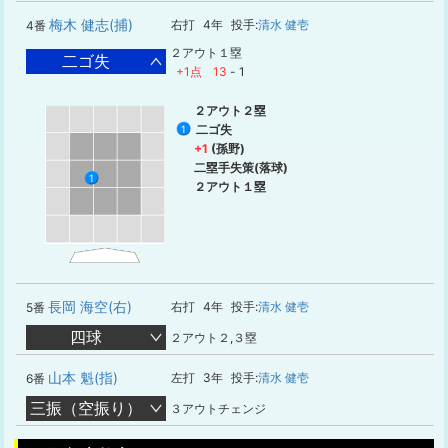
梅木 健志(捕)
右打
4年
投手:
清水 健壱
4番
２アウト１塁
二ゴ失
+1点
13
-
1
２アウト２塁
二ゴ失
1
+1
(孫野)
二塁手失策(落球)
1
２アウト１塁
長岡 海空(右)
右打
4年
投手:
清水 健壱
5番
四球
２アウト２,３塁
山本 魁(指)
左打
3年
投手:
清水 健壱
6番
三振（空振り）
３アウトチェンジ