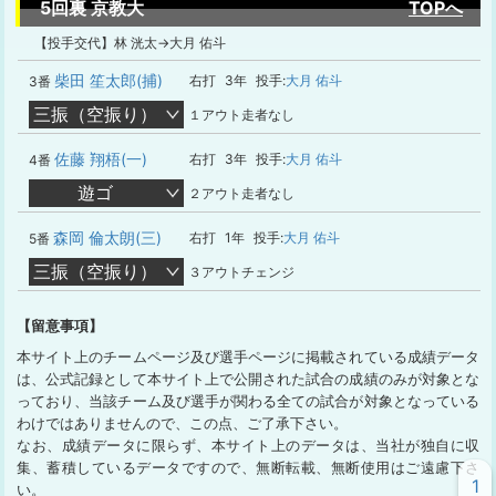
5回裏 京教大
TOPへ
【投手交代】林 洸太→大月 佑斗
柴田 笙太郎(捕)
右打
3年
投手:
大月 佑斗
3番
三振（空振り）
１アウト走者なし
佐藤 翔梧(一)
右打
3年
投手:
大月 佑斗
4番
遊ゴ
２アウト走者なし
森岡 倫太朗(三)
右打
1年
投手:
大月 佑斗
5番
三振（空振り）
３アウトチェンジ
【留意事項】
本サイト上のチームページ及び選手ページに掲載されている成績データ
は、公式記録として本サイト上で公開された試合の成績のみが対象とな
っており、当該チーム及び選手が関わる全ての試合が対象となっている
わけではありませんので、この点、ご了承下さい。
なお、成績データに限らず、本サイト上のデータは、当社が独自に収
集、蓄積しているデータですので、無断転載、無断使用はご遠慮下さ
1
い。