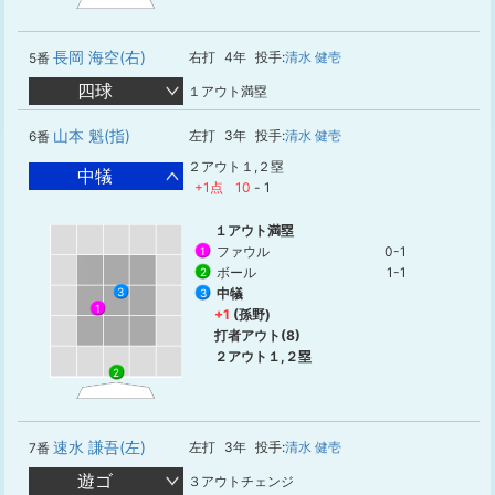
長岡 海空(右)
右打
4年
投手:
清水 健壱
5番
四球
１アウト満塁
山本 魁(指)
左打
3年
投手:
清水 健壱
6番
２アウト１,２塁
中犠
+1点
10
-
1
１アウト満塁
ファウル
0-1
1
ボール
1-1
2
中犠
3
3
1
+1
(孫野)
打者アウト(8)
２アウト１,２塁
2
速水 謙吾(左)
左打
3年
投手:
清水 健壱
7番
遊ゴ
３アウトチェンジ