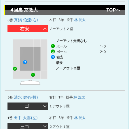
4回裏 京教大
TOPへ
真鍋 伯流(右)
左打
3年
投手:
林 洸太
8番
右安
ノーアウト２塁
ノーアウト走者なし
ボール
1-0
1
ボール
2-0
2
右安
3
3
暴投
ノーアウト２塁
2
1
清水 健壱(投)
右打
1年
投手:
林 洸太
9番
一ゴ
１アウト３塁
田中 大喜(左)
右打
3年
投手:
林 洸太
1番
三ゴ
２アウト１塁