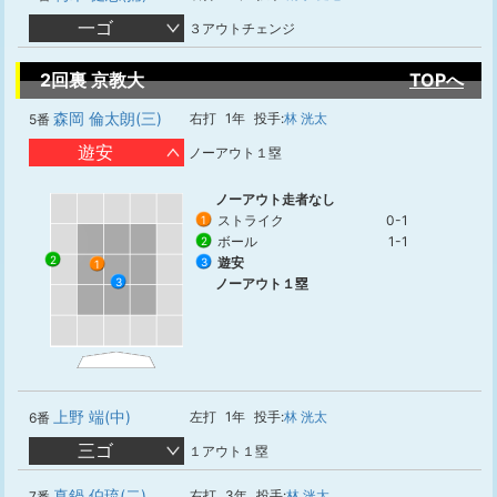
一ゴ
３アウトチェンジ
2回裏 京教大
TOPへ
森岡 倫太朗(三)
右打
1年
投手:
林 洸太
5番
遊安
ノーアウト１塁
ノーアウト走者なし
ストライク
0-1
1
ボール
1-1
2
2
遊安
3
1
3
ノーアウト１塁
上野 端(中)
左打
1年
投手:
林 洸太
6番
三ゴ
１アウト１塁
真鍋 伯琉(二)
右打
3年
投手:
林 洸太
7番