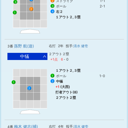
ストライク
1-1
2
3
ボール
2-1
3
2
右２
4
1
１アウト２,３塁
孫野 航(遊)
右打
2年
投手:
清水 健壱
3番
２アウト２塁
中犠
+1点
6
-
0
１アウト２,３塁
ボール
1-0
1
中犠
2
1
+1
(大西)
2
打者アウト(8)
２アウト２塁
梅木 健志(捕)
右打
4年
投手:
清水 健壱
4番