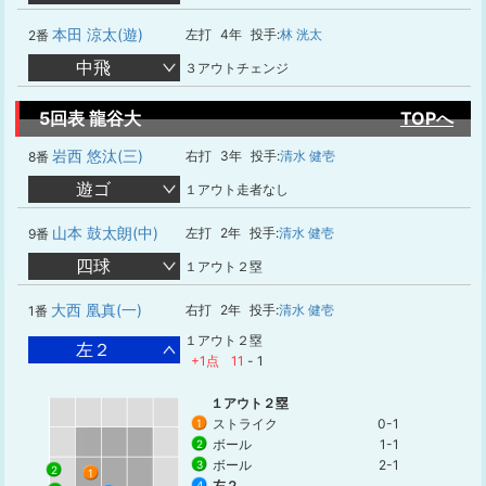
本田 涼太(遊)
左打
4年
投手:
林 洸太
2番
中飛
３アウトチェンジ
5回表 龍谷大
TOPへ
岩西 悠汰(三)
右打
3年
投手:
清水 健壱
8番
遊ゴ
１アウト走者なし
山本 鼓太朗(中)
左打
2年
投手:
清水 健壱
9番
四球
１アウト２塁
大西 凰真(一)
右打
2年
投手:
清水 健壱
1番
１アウト２塁
左２
+1点
11
-
1
１アウト２塁
ストライク
0-1
1
ボール
1-1
2
ボール
2-1
3
2
1
左２
4