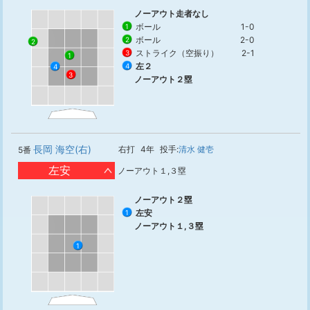
ノーアウト走者なし
ボール
1-0
1
ボール
2-0
2
2
ストライク（空振り）
2-1
3
1
左２
4
4
3
ノーアウト２塁
長岡 海空(右)
右打
4年
投手:
清水 健壱
5番
左安
ノーアウト１,３塁
ノーアウト２塁
左安
1
ノーアウト１,３塁
1