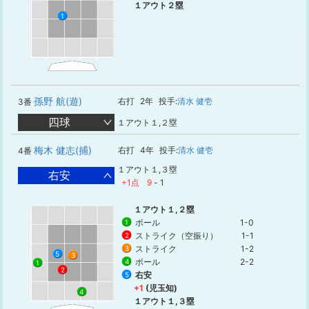
１アウト２塁
1
孫野 航(遊)
右打
2年
投手:
清水 健壱
3番
四球
１アウト１,２塁
梅木 健志(捕)
右打
4年
投手:
清水 健壱
4番
１アウト１,３塁
右安
+1点
9
-
1
１アウト１,２塁
ボール
1-0
1
ストライク（空振り）
1-1
2
ストライク
1-2
3
5
3
ボール
2-2
4
1
2
右安
5
+1
(児玉知)
4
１アウト１,３塁