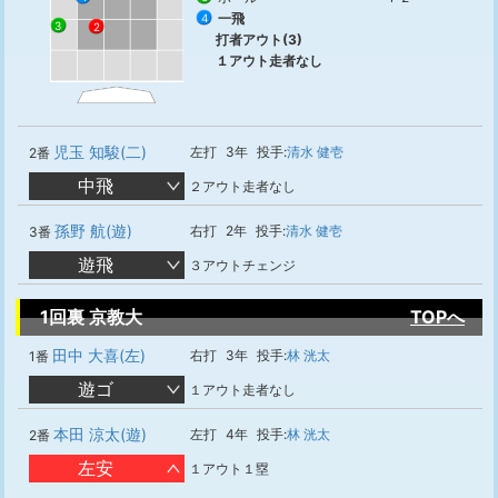
一飛
4
3
2
打者アウト(3)
１アウト走者なし
児玉 知駿(二)
左打
3年
投手:
清水 健壱
2番
中飛
２アウト走者なし
孫野 航(遊)
右打
2年
投手:
清水 健壱
3番
遊飛
３アウトチェンジ
1回裏 京教大
TOPへ
田中 大喜(左)
右打
3年
投手:
林 洸太
1番
遊ゴ
１アウト走者なし
本田 涼太(遊)
左打
4年
投手:
林 洸太
2番
左安
１アウト１塁