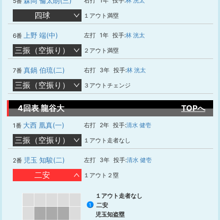
森岡 倫太朗(三)
右打
1年
投手:
林 洸太
5番
四球
１アウト満塁
上野 端(中)
左打
1年
投手:
林 洸太
6番
三振（空振り）
２アウト満塁
真鍋 伯琉(二)
右打
3年
投手:
林 洸太
7番
三振（空振り）
３アウトチェンジ
4回表 龍谷大
TOPへ
大西 凰真(一)
右打
2年
投手:
清水 健壱
1番
三振（空振り）
１アウト走者なし
児玉 知駿(二)
左打
3年
投手:
清水 健壱
2番
二安
１アウト２塁
１アウト走者なし
二安
1
児玉知盗塁