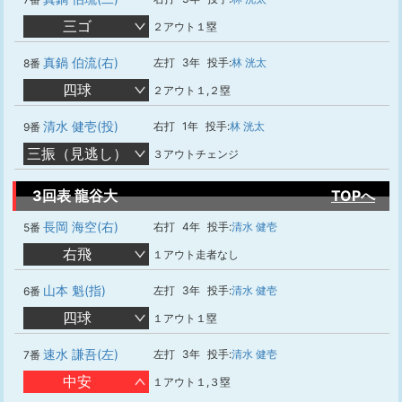
三ゴ
２アウト１塁
真鍋 伯流(右)
左打
3年
投手:
林 洸太
8番
四球
２アウト１,２塁
清水 健壱(投)
右打
1年
投手:
林 洸太
9番
三振（見逃し）
３アウトチェンジ
3回表 龍谷大
TOPへ
長岡 海空(右)
右打
4年
投手:
清水 健壱
5番
右飛
１アウト走者なし
山本 魁(指)
左打
3年
投手:
清水 健壱
6番
四球
１アウト１塁
速水 謙吾(左)
左打
3年
投手:
清水 健壱
7番
中安
１アウト１,３塁