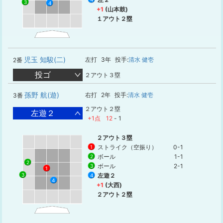
3
4
+1
(山本鼓)
１アウト２塁
児玉 知駿(二)
左打
3年
投手:
清水 健壱
2番
投ゴ
２アウト３塁
孫野 航(遊)
右打
2年
投手:
清水 健壱
3番
２アウト２塁
左遊２
+1点
12
-
1
２アウト３塁
ストライク（空振り）
0-1
1
ボール
1-1
2
2
ボール
2-1
3
1
左遊２
3
4
4
+1
(大西)
２アウト２塁