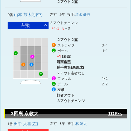
２アウト２塁
山本 鼓太朗(中)
左打
2年
投手:
清水 健壱
9番
３アウトチェンジ
左飛
+1点
8
-
0
２アウト２塁
ストライク
0-1
1
ボール
1-1
2
4
+1
(岩西)
3
岩西盗塁
1
5
捕手失策(悪送球)
２アウト走者なし
2
ファウル
1-2
3
ボール
2-2
4
左飛
5
打者アウト
３アウトチェンジ
3回裏 京教大
TOPへ
田中 大喜(左)
右打
3年
投手:
林 洸太
1番