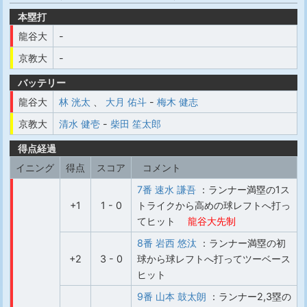
本塁打
龍谷大
-
京教大
-
バッテリー
龍谷大
林 洸太
、
大月 佑斗
-
梅木 健志
京教大
清水 健壱
-
柴田 笙太郎
得点経過
イニング
得点
スコア
コメント
7番 速水 謙吾
：ランナー満塁の1ス
+1
1 - 0
トライクから高めの球レフトへ打っ
てヒット
龍谷大先制
8番 岩西 悠汰
：ランナー満塁の初
+2
3 - 0
球から球レフトへ打ってツーベース
ヒット
9番 山本 鼓太朗
：ランナー2,3塁の