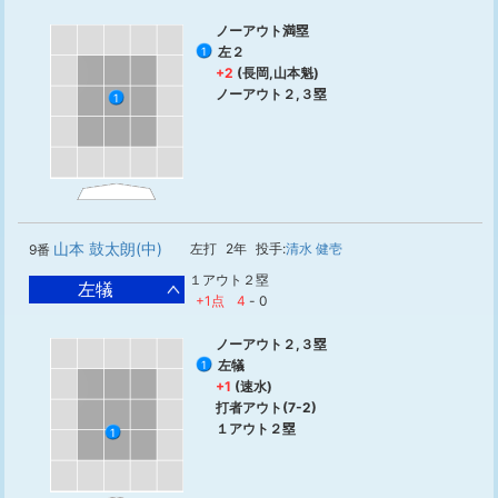
ノーアウト満塁
左２
1
+2
(長岡,山本魁)
ノーアウト２,３塁
1
山本 鼓太朗(中)
左打
2年
投手:
清水 健壱
9番
１アウト２塁
左犠
+1点
4
-
0
ノーアウト２,３塁
左犠
1
+1
(速水)
打者アウト(7-2)
１アウト２塁
1