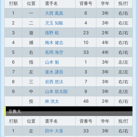
打順
位置
選手名
背番号
学年
投/打
1
一
大西 凰真
6
3年
右/右
2
二
児玉 知駿
4
3年
右/左
3
遊
孫野 航
23
2年
右/右
4
捕
梅木 健志
10
4年
右/右
5
右
長岡 海空
33
4年
右/右
6
指
山本 魁
1
3年
左/左
7
左
速水 謙吾
3
3年
左/左
8
三
岩西 悠汰
7
3年
右/右
9
中
山本 鼓太朗
9
3年
左/左
投
林 洸太
46
2年
右/右
京教大
打順
位置
選手名
背番号
学年
投/打
1
左
田中 大喜
33
3年
右/右