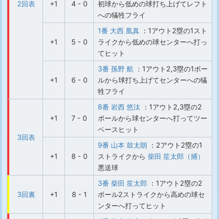
2回表
+1
4 - 0
初球から低めの球打ち上げてレフト
への犠牲フライ
1番 大西 凰真
：1アウト2塁の1スト
+1
5 - 0
ライクから低めの球センターへ打っ
てヒット
3番 孫野 航
：1アウト2,3塁の1ボー
+1
6 - 0
ルから球打ち上げてセンターへの犠
牲フライ
8番 岩西 悠汰
：1アウト2,3塁の2
+1
7 - 0
ボールから球センターへ打ってツー
ベースヒット
3回表
9番 山本 鼓太朗
：2アウト2塁の1
+1
8 - 0
ストライクから
柴田 笙太郎（捕）
悪送球
3番 柴田 笙太郎
：1アウト2塁の2
3回裏
+1
8 - 1
ボール2ストライクから高めの球セ
ンターへ打ってヒット