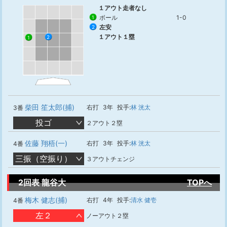
１アウト走者なし
ボール
1-0
1
左安
2
１アウト１塁
2
1
柴田 笙太郎(捕)
右打
3年
投手:
林 洸太
3番
投ゴ
２アウト２塁
佐藤 翔梧(一)
右打
3年
投手:
林 洸太
4番
三振（空振り）
３アウトチェンジ
2回表 龍谷大
TOPへ
梅木 健志(捕)
右打
4年
投手:
清水 健壱
4番
左２
ノーアウト２塁