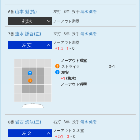
山本 魁(指)
左打
3年
投手:
清水 健壱
6番
死球
ノーアウト満塁
速水 謙吾(左)
左打
3年
投手:
清水 健壱
7番
ノーアウト満塁
左安
+1点
1
-
0
ノーアウト満塁
ストライク
0-1
1
左安
2
2
+1
(梅木)
1
ノーアウト満塁
岩西 悠汰(三)
右打
3年
投手:
清水 健壱
8番
ノーアウト２,３塁
左２
+2点
3
-
0