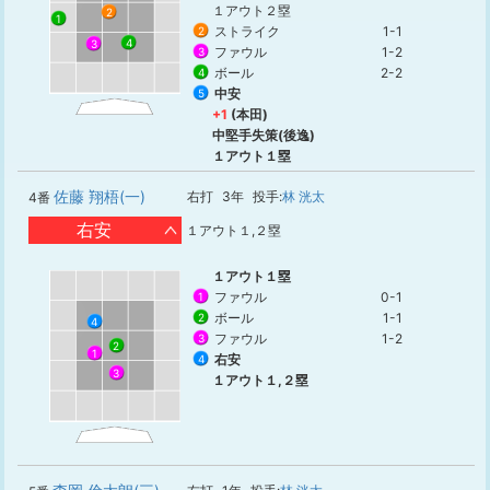
１アウト２塁
2
1
ストライク
1-1
2
4
3
ファウル
1-2
3
ボール
2-2
4
中安
5
+1
(本田)
中堅手失策(後逸)
１アウト１塁
佐藤 翔梧(一)
右打
3年
投手:
林 洸太
4番
右安
１アウト１,２塁
１アウト１塁
ファウル
0-1
1
ボール
1-1
2
4
ファウル
1-2
3
2
1
右安
4
3
１アウト１,２塁