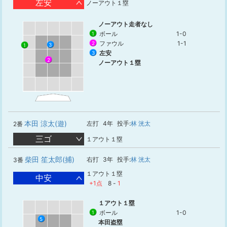
左安
ノーアウト１塁
ノーアウト走者なし
ボール
1-0
1
ファウル
1-1
2
3
1
左安
3
2
ノーアウト１塁
本田 涼太(遊)
左打
4年
投手:
林 洸太
2番
三ゴ
１アウト１塁
柴田 笙太郎(捕)
右打
3年
投手:
林 洸太
3番
１アウト１塁
中安
+1点
8
-
1
１アウト１塁
ボール
1-0
1
5
本田盗塁