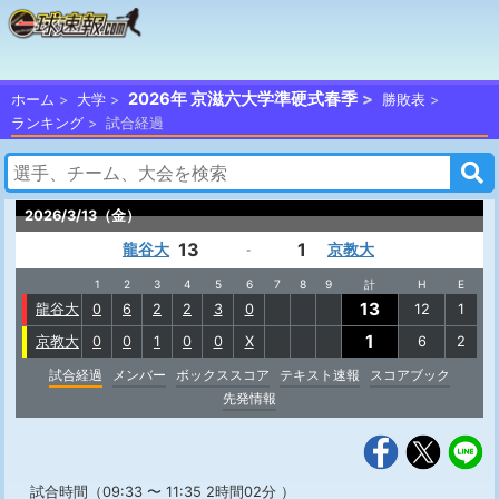
2026年 京滋六大学準硬式春季
ホーム
大学
勝敗表
ランキング
試合経過
2026/3/13（金）
13
1
龍谷大
京教大
-
1
2
3
4
5
6
7
8
9
計
H
E
13
龍谷大
0
6
2
2
3
0
12
1
1
京教大
0
0
1
0
0
X
6
2
試合経過
メンバー
ボックススコア
テキスト速報
スコアブック
先発情報
試合時間（09:33 〜 11:35 2時間02分 ）