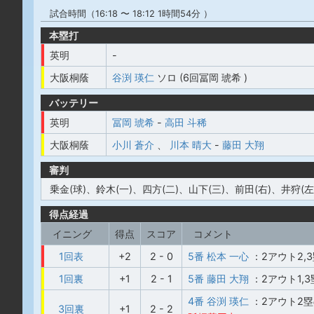
試合時間（16:18 〜 18:12 1時間54分 ）
本塁打
英明
-
大阪桐蔭
谷渕 瑛仁
ソロ (6回冨岡 琥希 )
バッテリー
英明
冨岡 琥希
-
高田 斗稀
大阪桐蔭
小川 蒼介
、
川本 晴大
-
藤田 大翔
審判
乗金(球)、鈴木(一)、四方(二)、山下(三)、前田(右)、井狩(左
得点経過
イニング
得点
スコア
コメント
1回表
+2
2 - 0
5番 松本 一心
：2アウト2
1回裏
+1
2 - 1
5番 藤田 大翔
：2アウト1,
4番 谷渕 瑛仁
：2アウト2
3回裏
+1
2 - 2