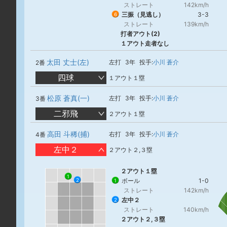
ストレート
142km/h
三振（見逃し）
3-3
6
ストレート
139km/h
打者アウト(2)
１アウト走者なし
太田 丈士(左)
左打
3年
投手:
小川 蒼介
2番
四球
１アウト１塁
松原 蒼真(一)
左打
3年
投手:
小川 蒼介
3番
二邪飛
２アウト１塁
高田 斗稀(捕)
右打
3年
投手:
小川 蒼介
4番
左中２
２アウト２,３塁
２アウト１塁
1
ボール
1-0
2
1
ストレート
142km/h
左中２
2
ストレート
140km/h
２アウト２,３塁