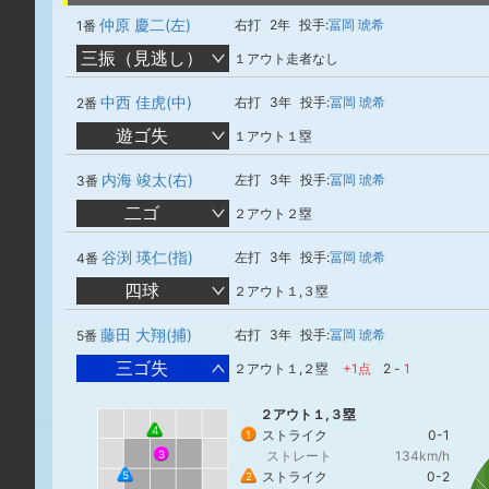
仲原 慶二(左)
右打
2年
投手:
冨岡 琥希
1番
三振（見逃し）
１アウト走者なし
中西 佳虎(中)
右打
3年
投手:
冨岡 琥希
2番
遊ゴ失
１アウト１塁
内海 竣太(右)
左打
3年
投手:
冨岡 琥希
3番
二ゴ
２アウト２塁
谷渕 瑛仁(指)
左打
3年
投手:
冨岡 琥希
4番
四球
２アウト１,３塁
藤田 大翔(捕)
右打
3年
投手:
冨岡 琥希
5番
三ゴ失
２アウト１,２塁
+1点
2
-
1
２アウト１,３塁
4
ストライク
0-1
1
ストレート
134km/h
3
5
ストライク
0-2
2