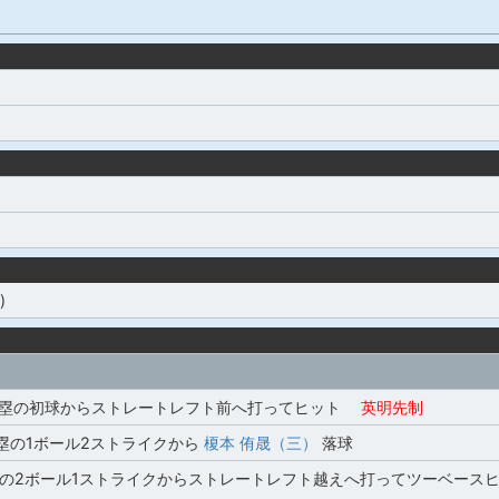
)
,3塁の初球からストレートレフト前へ打ってヒット
英明先制
3塁の1ボール2ストライクから
榎本 侑晟（三）
落球
塁の2ボール1ストライクからストレートレフト越えへ打ってツーベース