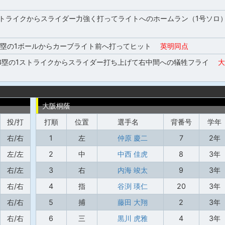
ストライクからスライダー力強く打ってライトへのホームラン（1号ソロ
3塁の1ボールからカーブライト前へ打ってヒット
英明同点
,3塁の1ストライクからスライダー打ち上げて右中間への犠牲フライ
大
大阪桐蔭
投/打
打順
位置
選手名
背番号
学年
右/右
1
左
仲原 慶二
7
2年
左/左
2
中
中西 佳虎
8
3年
右/左
3
右
内海 竣太
9
3年
右/右
4
指
谷渕 瑛仁
20
3年
右/右
5
捕
藤田 大翔
2
3年
右/右
6
三
黒川 虎雅
4
3年