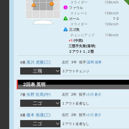
スライダー
128km/h
1
2
ファウル
3
ストレート
138km/h
ボール
1-2
4
スライダー
126km/h
三ゴ失
5
チェンジアップ
118km/h
+1
(中西)
三塁手失策(落球)
２アウト１,２塁
黒川 虎雅(三)
左打
3年
投手:
冨岡 琥希
6番
三飛
３アウトチェンジ
2回表 英明
矢野 壮馬(中)
左打
2年
投手:
小川 蒼介
7番
二ゴ
１アウト走者なし
榎本 侑晟(三)
右打
2年
投手:
小川 蒼介
8番
二ゴ
２アウト走者なし