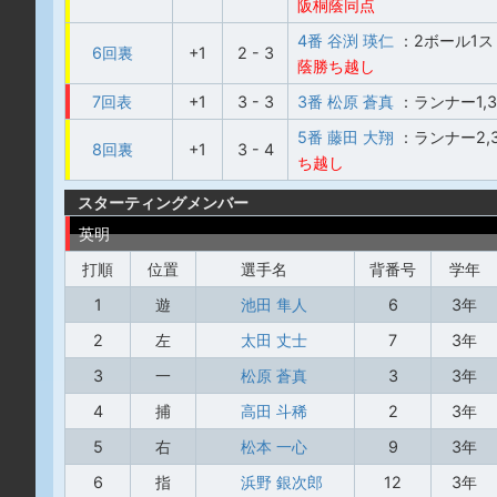
阪桐蔭同点
4番 谷渕 瑛仁
：2ボール1
6回裏
+1
2 - 3
蔭勝ち越し
7回表
+1
3 - 3
3番 松原 蒼真
：ランナー1,
5番 藤田 大翔
：ランナー2
8回裏
+1
3 - 4
ち越し
スターティングメンバー
英明
打順
位置
選手名
背番号
学年
1
遊
池田 隼人
6
3年
2
左
太田 丈士
7
3年
3
一
松原 蒼真
3
3年
4
捕
高田 斗稀
2
3年
5
右
松本 一心
9
3年
6
指
浜野 銀次郎
12
3年