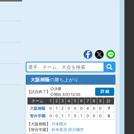
大阪桐蔭
の勝ち上がり
◇決勝
詳 細
【
試合終了
】
◇開始 3/31 12:30
チーム
1
2
3
4
5
6
7
8
9
計
大阪桐蔭
0
1
2
0
0
0
4
0
0
7
智弁学園
0
0
1
1
0
1
0
0
0
3
【大阪桐蔭】
川本晴大
【智弁学園】
杉本真滉
田川璃空