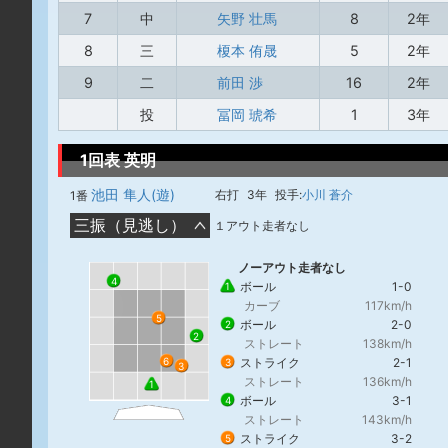
7
中
矢野 壮馬
8
2年
8
三
榎本 侑晟
5
2年
9
二
前田 渉
16
2年
投
冨岡 琥希
1
3年
1回表 英明
池田 隼人(遊)
右打
3年
投手:
小川 蒼介
1番
三振（見逃し）
１アウト走者なし
ノーアウト走者なし
4
ボール
1-0
1
カーブ
117km/h
5
ボール
2-0
2
2
ストレート
138km/h
ストライク
2-1
6
3
3
ストレート
136km/h
1
ボール
3-1
4
ストレート
143km/h
ストライク
3-2
5