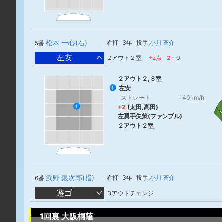
松本 一心(右)
右打
3年
投手:
小川 蒼介
5番
左安
２アウト２塁
+2点
2
-
0
２アウト２,３塁
左安
1
ストレート
140km/h
+2
(太田,高田)
1
左翼手失策(ファンブル)
２アウト２塁
浜野 銀次郎(指)
右打
3年
投手:
小川 蒼介
6番
遊ゴ
３アウトチェンジ
1回裏 大阪桐蔭