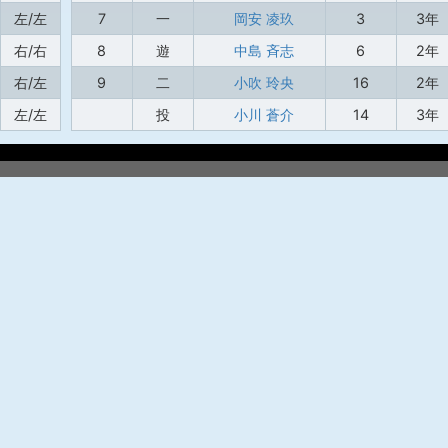
左/左
7
一
岡安 凌玖
3
3年
右/右
8
遊
中島 斉志
6
2年
右/左
9
二
小吹 玲央
16
2年
左/左
投
小川 蒼介
14
3年