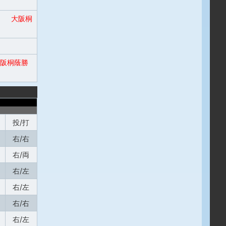
）
大阪桐
阪桐蔭勝
投/打
右/右
右/両
右/左
右/左
右/右
右/左