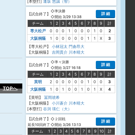
[本塁打]
逢坂 悠誠（智）
◇準決勝
詳 細
【
試合終了
】
◇開始 3/29 13:38
チーム
1
2
3
4
5
6
7
8
9
計
専大松戸
0
0
0
1
0
0
0
1
0
2
大阪桐蔭
1
0
0
0
0
0
1
1
X
3
【専大松戸】
小林冠太
門倉昂大
【大阪桐蔭】
吉岡貫介
川本晴大
◇準々決勝
詳 細
【
試合終了
】
◇開始 3/27 16:18
チーム
1
2
3
4
5
6
7
8
9
計
英明
2
0
0
0
0
0
1
0
0
3
TOPへ
大阪桐蔭
1
0
1
0
0
1
0
1
X
4
【英明】
冨岡琥希
【大阪桐蔭】
小川蒼介
川本晴大
[本塁打]
谷渕 瑛仁（大）
【
試合終了
】
◇２回戦
詳 細
◇開始 3/26 13:13
延長10回終了
チーム
1
2
3
4
5
6
7
8
9
10
計