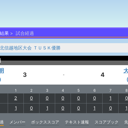
結果
試合経過
 北信越地区大会 ＴＵＳＫ優勝
場
明
3
4
-
）
1
2
3
4
5
6
7
8
2
0
0
0
0
0
1
0
1
0
1
0
0
1
0
1
過
メンバー
ボックススコア
テキスト速報
スコアブック