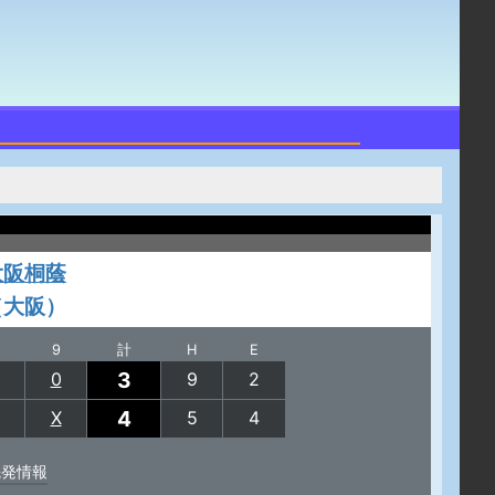
大阪桐蔭
（大阪）
9
計
H
E
3
0
9
2
4
X
5
4
先発情報