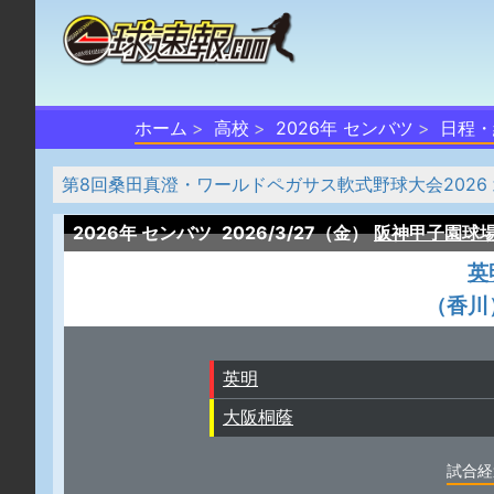
ホーム
高校
2026年 センバツ
日程・
第8回桑田真澄・ワールドペガサス軟式野球大会2026
2026年 センバツ
2026/3/27（金）
阪神甲子園球
英
（香川
英明
大阪桐蔭
試合経