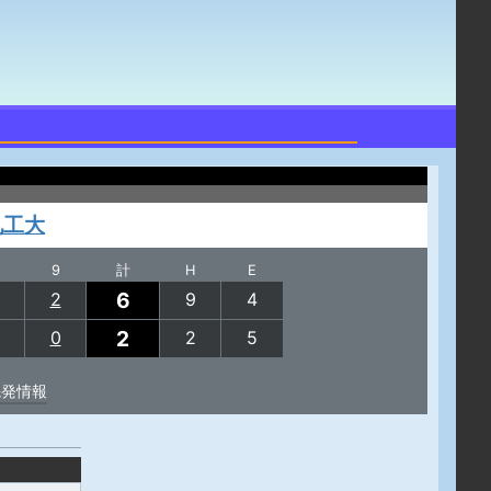
九工大
9
計
H
E
6
2
9
4
2
0
2
5
先発情報