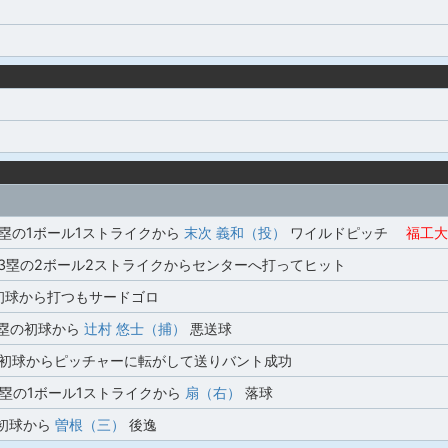
塁の1ボール1ストライクから
末次 義和（投）
ワイルドピッチ
福工大
,3塁の2ボール2ストライクからセンターへ打ってヒット
の初球から打つもサードゴロ
2塁の初球から
辻村 悠士（捕）
悪送球
の初球からピッチャーに転がして送りバント成功
3塁の1ボール1ストライクから
扇（右）
落球
の初球から
曽根（三）
後逸