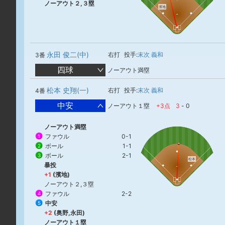
ノーアウト２,３塁
濱地
永田 俊二(中)
右打
投手:
末次 義和
3番
四球
ノーアウト満塁
松本 史翔(一)
右打
投手:
末次 義和
4番
中安
ノーアウト１塁
+3点
3
-
0
ノーアウト満塁
ファウル
0-1
1
ボール
1-1
2
ボール
2-1
3
松本
暴投
+1
(濱地)
ノーアウト２,３塁
ファウル
2-2
4
中安
5
+2
(奥野,永田)
ノーアウト１塁