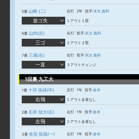
山崎 (二)
右打
2年
投手:
末次 義和
5番
遊ゴ失
１アウト１塁
山内(左)
右打
投手:
末次 義和
6番
三ゴ
２アウト２塁
三浦(右)
右打
投手:
末次 義和
7番
一直
３アウトチェンジ
1回裏 九工大
十河 佑緑(中)
左打
1年
投手:
倉本
1番
右飛
１アウト走者なし
石井 頌大(左)
右打
1年
投手:
倉本
2番
左飛
２アウト走者なし
佐伯 拓哉(一)
右打
1年
投手:
倉本
3番