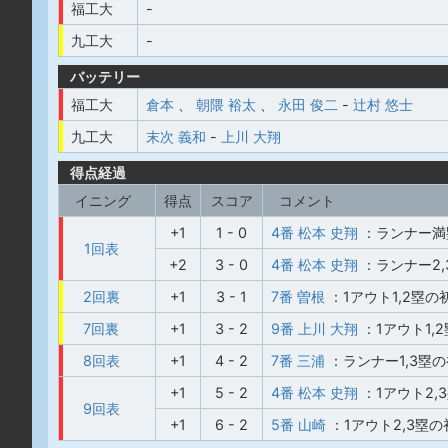
福工大
-
九工大
-
バッテリー
福工大
倉本
、
朝隈 裕太
、
永田 俊二
-
辻村 悠士
九工大
末次 義和
-
上川 大翔
得点経過
イニング
得点
スコア
コメント
+1
1 - 0
4番 松本 史翔
：ランナー満
1回表
+2
3 - 0
4番 松本 史翔
：ランナー2
2回裏
+1
3 - 1
7番 曽根
：1アウト1,2塁
7回裏
+1
3 - 2
9番 上川 大翔
：1アウト1,
8回表
+1
4 - 2
7番 三浦
：ランナー1,3塁
+1
5 - 2
4番 松本 史翔
：1アウト2,
9回表
+1
6 - 2
5番 山崎
：1アウト2,3塁