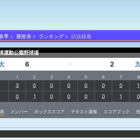
 春季
勝敗表
ランキング
試合経過
津運動公園野球場
大
6
2
-
1
2
3
4
5
6
7
8
3
0
0
0
0
0
0
1
0
1
0
0
0
0
1
0
過
メンバー
ボックススコア
テキスト速報
スコアブック