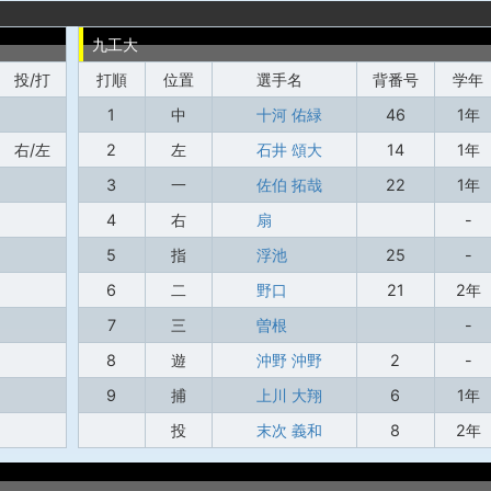
九工大
投/打
打順
位置
選手名
背番号
学年
1
中
十河 佑緑
46
1年
右/左
2
左
石井 頌大
14
1年
3
一
佐伯 拓哉
22
1年
4
右
扇
-
5
指
浮池
25
-
6
二
野口
21
2年
7
三
曽根
-
8
遊
沖野 沖野
2
-
9
捕
上川 大翔
6
1年
投
末次 義和
8
2年