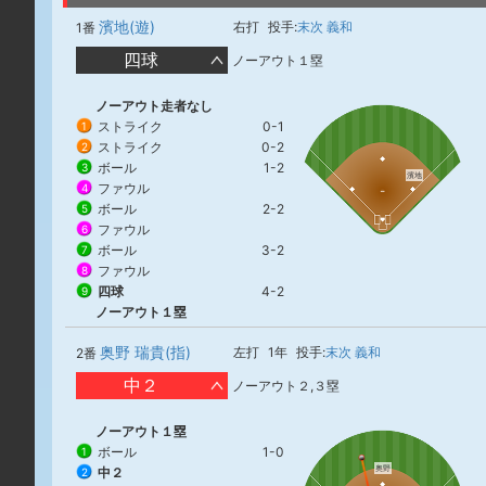
濱地(遊)
右打
投手:
末次 義和
1番
四球
ノーアウト１塁
ノーアウト走者なし
ストライク
0-1
1
ストライク
0-2
2
ボール
1-2
3
濱地
ファウル
4
ボール
2-2
5
ファウル
6
ボール
3-2
7
ファウル
8
四球
4-2
9
ノーアウト１塁
奥野 瑞貴(指)
左打
1年
投手:
末次 義和
2番
中２
ノーアウト２,３塁
ノーアウト１塁
ボール
1-0
1
奥野
中２
2