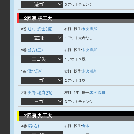
遊ゴ
３アウトチェンジ
2回表 福工大
辻村 悠士(捕)
右打
投手:
末次 義和
8番
左飛
１アウト走者なし
國方(三)
右打
投手:
末次 義和
9番
三ゴ失
１アウト２塁
濱地(遊)
右打
投手:
末次 義和
1番
二ゴ
２アウト３塁
奥野 瑞貴(指)
左打
1年
投手:
末次 義和
2番
三ゴ
３アウトチェンジ
2回裏 九工大
扇(右)
右打
投手:
倉本
4番