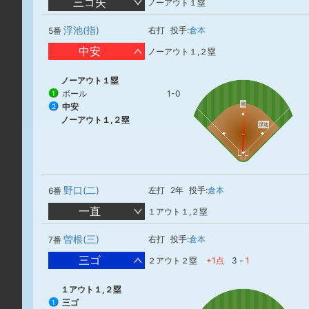
三ゴ失
ノーアウト１塁
浮池(指)
右打
投手:
倉本
5番
中安
ノーアウト１,２塁
ノーアウト１塁
ボール
1-0
1
扇
中安
2
ノーアウト１,２塁
浮池
野口(二)
左打
2年
投手:
倉本
6番
一直
１アウト１,２塁
曽根(三)
右打
投手:
倉本
7番
三ゴ
２アウト２塁
+1点
3
-
1
１アウト１,２塁
三ゴ
1