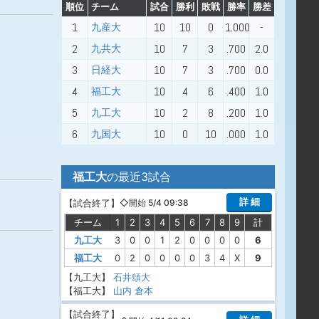
順位
チーム
試合
勝利
敗戦
勝率
勝差
1
10
10
0
1.000
-
九産大
2
10
7
3
.700
2.0
九共大
3
10
7
3
.700
0.0
日経大
4
10
4
6
.400
1.0
福工大
5
10
2
8
.200
1.0
九工大
6
10
0
10
.000
1.0
九国大
福工大
の最近3試合
詳 細
【
試合終了
】
◇開始 5/4 09:38
チーム
1
2
3
4
5
6
7
8
9
計
九工大
3
0
0
1
2
0
0
0
0
6
福工大
0
2
0
0
0
0
3
4
X
9
【九工大】
石井頌大
【福工大】
山内
倉本
【
試合終了
】