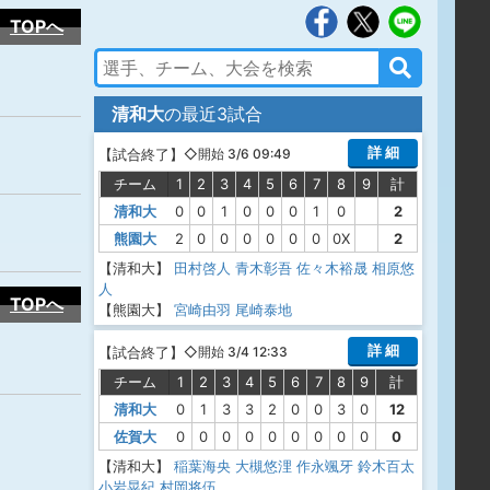
TOPへ
清和大
の最近3試合
詳 細
【
試合終了
】
◇開始 3/6 09:49
チーム
1
2
3
4
5
6
7
8
9
計
清和大
0
0
1
0
0
0
1
0
2
熊園大
2
0
0
0
0
0
0
0X
2
【清和大】
田村啓人
青木彰吾
佐々木裕晟
相原悠
人
TOPへ
【熊園大】
宮崎由羽
尾崎泰地
詳 細
【
試合終了
】
◇開始 3/4 12:33
チーム
1
2
3
4
5
6
7
8
9
計
清和大
0
1
3
3
2
0
0
3
0
12
佐賀大
0
0
0
0
0
0
0
0
0
0
【清和大】
稲葉海央
大槻悠浬
作永颯牙
鈴木百太
小岩晃紀
村岡将伍