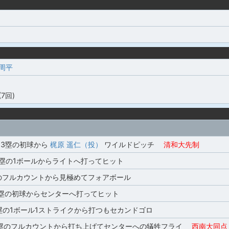
 周平
(7回)
,3塁の初球から
梶原 遥仁（投）
ワイルドピッチ
清和大先制
3塁の1ボールからライトへ打ってヒット
のフルカウントから見極めてフォアボール
2塁の初球からセンターへ打ってヒット
の1ボール1ストライクから打つもセカンドゴロ
,3塁のフルカウントから打ち上げてセンターへの犠牲フライ
西南大同点