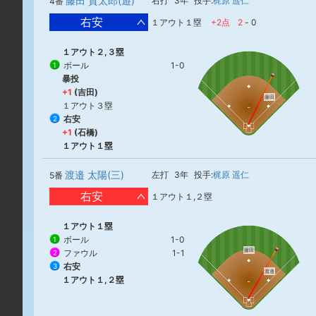
藤田 貫太郎(遊)
右打
3年
投手:
梶原 遥仁
4番
右安
１アウト１塁
+2点
2
-
0
１アウト２,３塁
ボール
1-0
1
暴投
+1
(吉田)
藤田
１アウト３塁
右安
2
+1
(石橋)
１アウト１塁
渡邉 太陽(三)
左打
3年
投手:
梶原 遥仁
5番
右安
１アウト１,２塁
１アウト１塁
ボール
1-0
1
藤田
ファウル
1-1
2
右安
3
渡邉
１アウト１,２塁