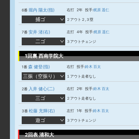
堀内 陽太(指)
右打
2年
投手:
梶原 遥仁
6番
捕ゴ
２アウト２,３塁
安井 渚(右)
左打
4年
投手:
梶原 遥仁
7番
二ゴ
３アウトチェンジ
1回裏 西南学院大
森 健登(指)
右打
投手:
鈴木 百太
1番
三振（空振り）
１アウト走者なし
入井 健心(二)
右打
2年
投手:
鈴木 百太
2番
三ゴ
２アウト走者なし
松藤 充輝(右)
左打
1年
投手:
鈴木 百太
3番
遊ゴ
３アウトチェンジ
2回表 清和大