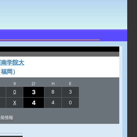
西南学院大
（福岡）
9
計
H
E
3
0
8
3
4
X
4
0
先発情報