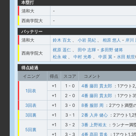
本塁打
清和大
-
西南学院大
-
バッテリー
清和大
鈴木 百太
、
小岩 晃紀
、
相原 悠人
-
岸川
梶原 遥仁
、
田中 志輝
-
多田野 健将
西南学院大
松永 峻
、
中村 光希
、
中原 翼
-
水田 航世
得点経過
イニング
得点
スコア
コメント
+1
1 - 0
4番 藤田 貫太郎
：1アウト2
1回表
+1
2 - 0
4番 藤田 貫太郎
：1アウト
3回表
+1
3 - 0
8番 服部 周
：2アウト満塁
3回裏
+1
3 - 1
2番 入井 健心
：2アウト1,
+1
3 - 2
3番 上野裕太
：ランナー満塁
5回裏
+1
3 - 3
4番 髙田 貫多
：1アウト1