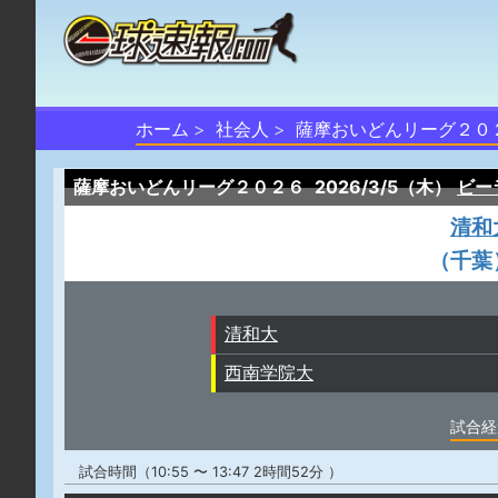
ホーム
社会人
薩摩おいどんリーグ２０
薩摩おいどんリーグ２０２６
2026/3/5（木）
ビー
清和
（千葉
清和大
西南学院大
試合経
試合時間（10:55 〜 13:47 2時間52分 ）