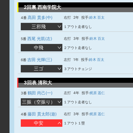
2回裏 西南学院大
髙田 貫多(中)
右打
2年
投手:
鈴木 百太
4番
三邪飛
１アウト走者なし
西尾 光凱(左)
右打
3年
投手:
鈴木 百太
5番
中飛
２アウト走者なし
吉田 光輝(三)
左打
1年
投手:
鈴木 百太
6番
三ゴ
３アウトチェンジ
3回表 清和大
鶴田 尚己(一)
左打
4年
投手:
梶原 遥仁
3番
三振（空振り）
１アウト走者なし
藤田 貫太郎(遊)
右打
3年
投手:
梶原 遥仁
4番
中安
１アウト１塁