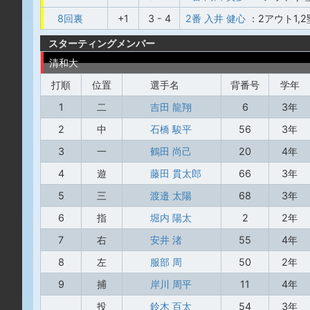
8回裏
+1
3 - 4
2番 入井 健心
：2アウト1,
スターティングメンバー
清和大
打順
位置
選手名
背番号
学年
1
二
吉田 龍翔
6
3年
2
中
石橋 駿平
56
3年
3
一
鶴田 尚己
20
4年
4
遊
藤田 貫太郎
66
3年
5
三
渡邉 太陽
68
3年
6
指
堀内 陽太
2
2年
7
右
安井 渚
55
4年
8
左
服部 周
50
2年
9
捕
岸川 周平
11
4年
投
鈴木 百太
54
3年