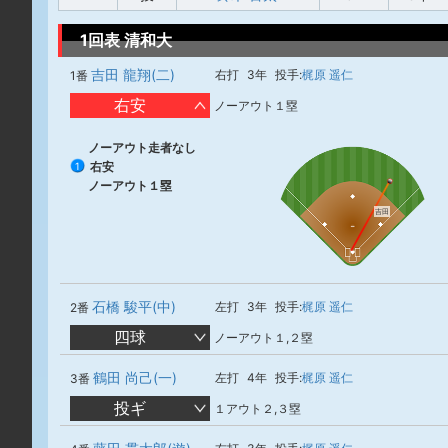
1回表 清和大
吉田 龍翔(二)
右打
3年
投手:
梶原 遥仁
1番
右安
ノーアウト１塁
ノーアウト走者なし
右安
1
ノーアウト１塁
吉田
石橋 駿平(中)
左打
3年
投手:
梶原 遥仁
2番
四球
ノーアウト１,２塁
鶴田 尚己(一)
左打
4年
投手:
梶原 遥仁
3番
投ギ
１アウト２,３塁