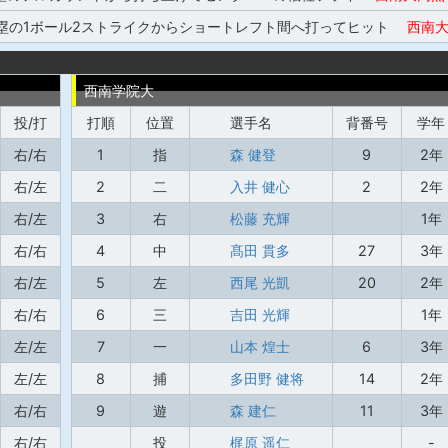
2塁の1ボール2ストライクからショートレフト間へ打ってヒット
西南大
西南学院大
投/打
打順
位置
選手名
背番号
学年
右/右
1
指
森 健登
9
2年
右/左
2
二
入井 健心
2
2年
右/左
3
右
松藤 充輝
1年
右/右
4
中
髙田 貫多
27
3年
右/左
5
左
西尾 光凱
20
2年
右/右
6
三
吉田 光輝
1年
左/左
7
一
山本 煌士
6
3年
左/左
8
捕
多田野 健将
14
2年
右/右
9
遊
森 建仁
11
3年
右/右
投
梶原 遥仁
-