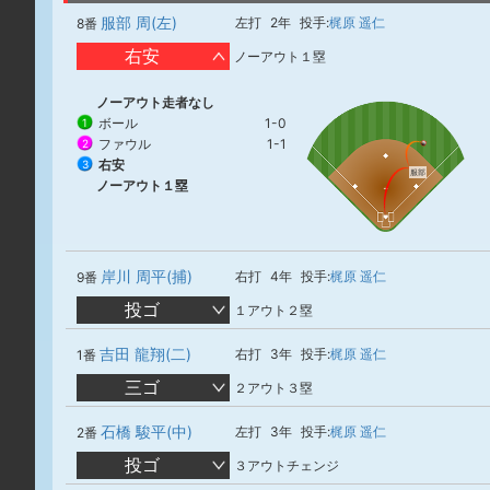
服部 周(左)
左打
2年
投手:
梶原 遥仁
8番
右安
ノーアウト１塁
ノーアウト走者なし
ボール
1-0
1
ファウル
1-1
2
右安
3
服部
ノーアウト１塁
岸川 周平(捕)
右打
4年
投手:
梶原 遥仁
9番
投ゴ
１アウト２塁
吉田 龍翔(二)
右打
3年
投手:
梶原 遥仁
1番
三ゴ
２アウト３塁
石橋 駿平(中)
左打
3年
投手:
梶原 遥仁
2番
投ゴ
３アウトチェンジ