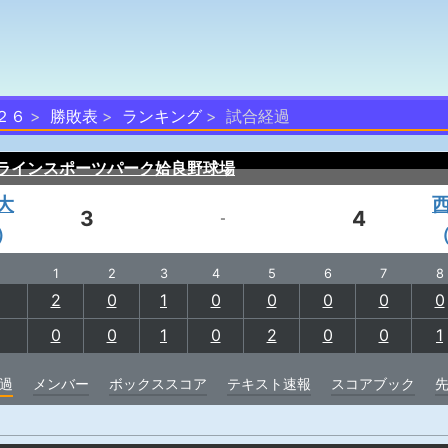
２６
勝敗表
ランキング
試合経過
ラインスポーツパーク姶良野球場
大
3
4
-
）
1
2
3
4
5
6
7
8
2
0
1
0
0
0
0
0
0
0
1
0
2
0
0
1
過
メンバー
ボックススコア
テキスト速報
スコアブック