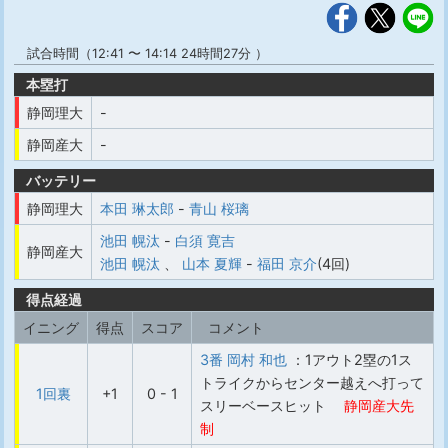
試合時間（12:41 〜 14:14 24時間27分 ）
本塁打
静岡理大
-
静岡産大
-
バッテリー
静岡理大
本田 琳太郎
-
青山 桜璃
池田 幌汰
-
白須 寛吉
静岡産大
池田 幌汰
、
山本 夏輝
-
福田 京介
(4回)
得点経過
イニング
得点
スコア
コメント
3番 岡村 和也
：1アウト2塁の1ス
トライクからセンター越えへ打って
1回裏
+1
0 - 1
スリーベースヒット
静岡産大先
制