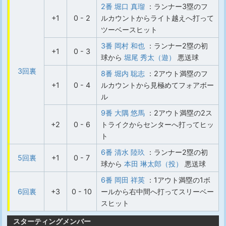
2番 堀口 真瑠
：ランナー3塁のフ
+1
0 - 2
ルカウントからライト越えへ打って
ツーベースヒット
3番 岡村 和也
：ランナー2塁の初
+1
0 - 3
球から
堀尾 秀太（遊）
悪送球
3回裏
8番 堀内 聡志
：2アウト満塁のフ
+1
0 - 4
ルカウントから見極めてフォアボー
ル
9番 大隅 悠馬
：2アウト満塁の2ス
+2
0 - 6
トライクからセンターへ打ってヒッ
ト
6番 清水 陸玖
：ランナー2塁の初
5回裏
+1
0 - 7
球から
本田 琳太郎（投）
悪送球
6番 岡田 祥英
：1アウト満塁の1ボ
6回裏
+3
0 - 10
ールから右中間へ打ってスリーベー
スヒット
スターティングメンバー