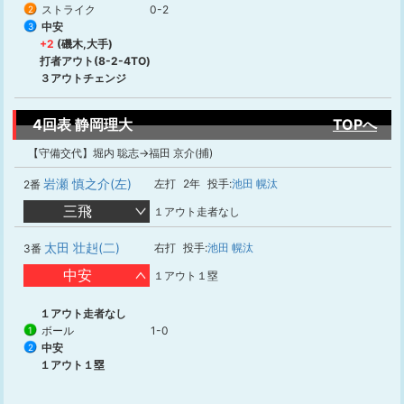
ストライク
0-2
2
中安
3
+2
(磯木,大手)
打者アウト(8-2-4TO)
３アウトチェンジ
4回表 静岡理大
TOPへ
【守備交代】堀内 聡志→福田 京介(捕)
岩瀬 慎之介(左)
左打
2年
投手:
池田 幌汰
2番
三飛
１アウト走者なし
太田 壮赳(二)
右打
投手:
池田 幌汰
3番
中安
１アウト１塁
１アウト走者なし
ボール
1-0
1
中安
2
１アウト１塁