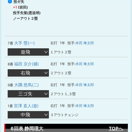
投ギ失
1
+1
(岩田)
投手失策(悪送球)
ノーアウト２塁
大手 塁(一)
右打
1年
投手:
本田 琳太郎
7番
遊飛
１アウト２塁
福田 京介(捕)
右打
1年
投手:
本田 琳太郎
8番
右飛
２アウト２塁
大隅 悠馬(二)
右打
1年
投手:
本田 琳太郎
9番
三ゴ失
２アウト１,３塁
宮澤 直人(遊)
右打
1年
投手:
本田 琳太郎
1番
中飛
３アウトチェンジ
6回表 静岡理大
TOPへ