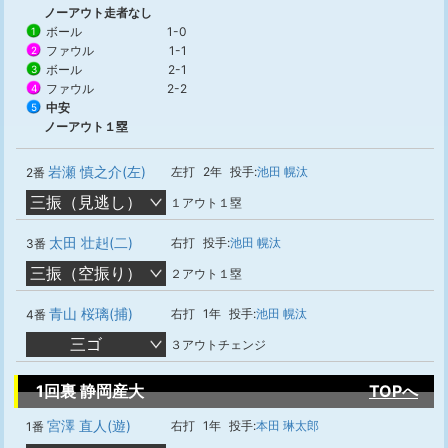
ノーアウト走者なし
ボール
1-0
1
ファウル
1-1
2
ボール
2-1
3
ファウル
2-2
4
中安
5
ノーアウト１塁
岩瀬 慎之介(左)
左打
2年
投手:
池田 幌汰
2番
三振（見逃し）
１アウト１塁
太田 壮赳(二)
右打
投手:
池田 幌汰
3番
三振（空振り）
２アウト１塁
青山 桜璃(捕)
右打
1年
投手:
池田 幌汰
4番
三ゴ
３アウトチェンジ
1回裏 静岡産大
TOPへ
宮澤 直人(遊)
右打
1年
投手:
本田 琳太郎
1番