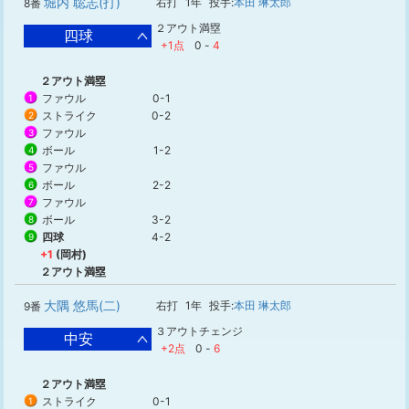
堀内 聡志(打)
右打
1年
投手:
本田 琳太郎
8番
２アウト満塁
四球
+1点
0
-
4
２アウト満塁
ファウル
0-1
1
ストライク
0-2
2
ファウル
3
ボール
1-2
4
ファウル
5
ボール
2-2
6
ファウル
7
ボール
3-2
8
四球
4-2
9
+1
(岡村)
２アウト満塁
大隅 悠馬(二)
右打
1年
投手:
本田 琳太郎
9番
３アウトチェンジ
中安
+2点
0
-
6
２アウト満塁
ストライク
0-1
1