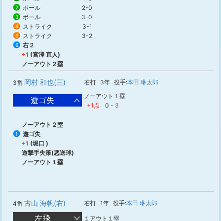
ボール
2-0
2
ボール
3-0
3
ストライク
3-1
4
ストライク
3-2
5
右２
6
+1
(宮澤 直人)
ノーアウト２塁
岡村 和也(三)
右打
3年
投手:
本田 琳太郎
3番
ノーアウト１塁
遊ゴ失
+1点
0
-
3
ノーアウト２塁
遊ゴ失
1
+1
(堀口 )
遊撃手失策(悪送球)
ノーアウト１塁
古山 海帆(右)
右打
1年
投手:
本田 琳太郎
4番
左飛
１アウト１塁