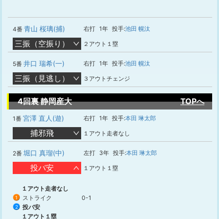
青山 桜璃(捕)
右打
1年
投手:
池田 幌汰
4番
三振（空振り）
２アウト１塁
井口 瑞希(一)
右打
1年
投手:
池田 幌汰
5番
三振（見逃し）
３アウトチェンジ
4回裏 静岡産大
TOPへ
宮澤 直人(遊)
右打
1年
投手:
本田 琳太郎
1番
捕邪飛
１アウト走者なし
堀口 真瑠(中)
左打
3年
投手:
本田 琳太郎
2番
投バ安
１アウト１塁
１アウト走者なし
ストライク
0-1
1
投バ安
2
１アウト１塁