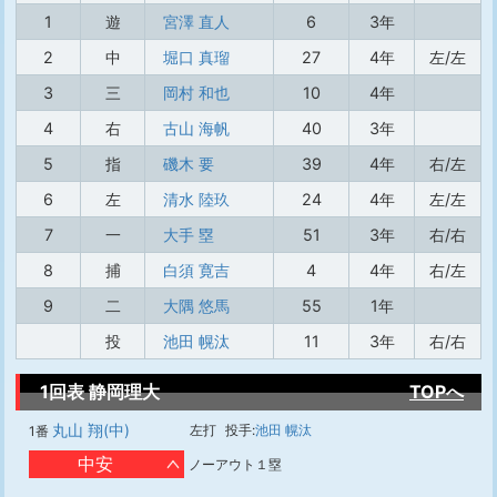
1
遊
宮澤 直人
6
3年
2
中
堀口 真瑠
27
4年
左/左
3
三
岡村 和也
10
4年
4
右
古山 海帆
40
3年
5
指
磯木 要
39
4年
右/左
6
左
清水 陸玖
24
4年
左/左
7
一
大手 塁
51
3年
右/右
8
捕
白須 寛吉
4
4年
右/左
9
二
大隅 悠馬
55
1年
投
池田 幌汰
11
3年
右/右
1回表 静岡理大
TOPへ
丸山 翔(中)
左打
投手:
池田 幌汰
1番
中安
ノーアウト１塁