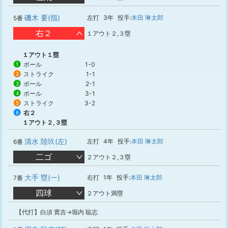
磯木 要(指)
左打
3年
投手:
本田 琳太郎
5番
右２
１アウト２,３塁
１アウト１塁
ボール
1-0
1
ストライク
1-1
2
ボール
2-1
3
ボール
3-1
4
ストライク
3-2
5
右２
6
１アウト２,３塁
清水 陸玖(左)
左打
4年
投手:
本田 琳太郎
6番
二ゴ
２アウト２,３塁
大手 塁(一)
右打
1年
投手:
本田 琳太郎
7番
四球
２アウト満塁
【代打】白須 寛吉→堀内 聡志