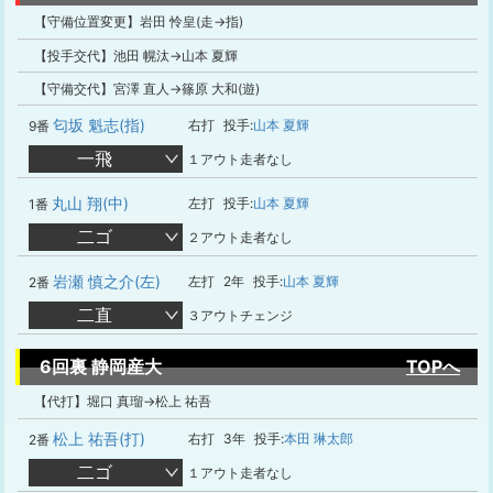
【守備位置変更】岩田 怜皇(走→指)
【投手交代】池田 幌汰→山本 夏輝
【守備交代】宮澤 直人→篠原 大和(遊)
匂坂 魁志(指)
右打
投手:
山本 夏輝
9番
一飛
１アウト走者なし
丸山 翔(中)
左打
投手:
山本 夏輝
1番
二ゴ
２アウト走者なし
岩瀬 慎之介(左)
左打
2年
投手:
山本 夏輝
2番
二直
３アウトチェンジ
6回裏 静岡産大
TOPへ
【代打】堀口 真瑠→松上 祐吾
松上 祐吾(打)
右打
3年
投手:
本田 琳太郎
2番
二ゴ
１アウト走者なし