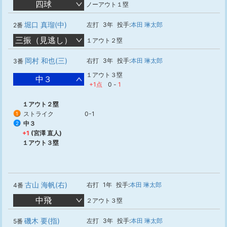
四球
ノーアウト１塁
堀口 真瑠(中)
左打
3年
投手:
本田 琳太郎
2番
三振（見逃し）
１アウト２塁
岡村 和也(三)
右打
3年
投手:
本田 琳太郎
3番
１アウト３塁
中３
+1点
0
-
1
１アウト２塁
ストライク
0-1
1
中３
2
+1
(宮澤 直人)
１アウト３塁
古山 海帆(右)
右打
1年
投手:
本田 琳太郎
4番
中飛
２アウト３塁
磯木 要(指)
左打
3年
投手:
本田 琳太郎
5番