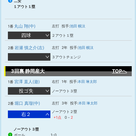
二安
4
１アウト１塁
丸山 翔(中)
左打
投手:
池田 幌汰
1番
四球
２アウト１塁
岩瀬 慎之介(左)
左打
2年
投手:
池田 幌汰
2番
３アウトチェンジ
3回裏 静岡産大
TOPへ
宮澤 直人(遊)
右打
1年
投手:
本田 琳太郎
1番
投ゴ失
ノーアウト３塁
堀口 真瑠(中)
左打
3年
投手:
本田 琳太郎
2番
ノーアウト２塁
右２
+1点
0
-
2
ノーアウト３塁
ボール
1-0
1