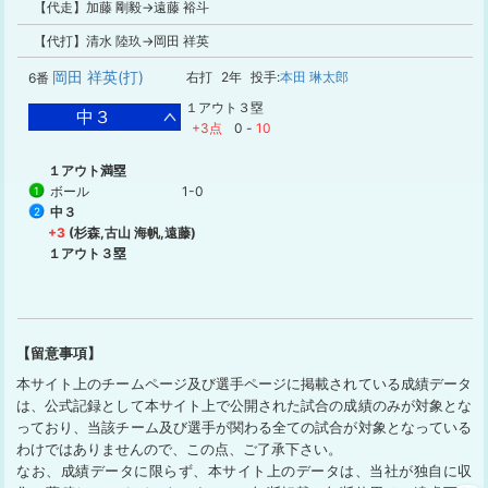
【代走】加藤 剛毅→遠藤 裕斗
【代打】清水 陸玖→岡田 祥英
岡田 祥英(打)
右打
2年
投手:
本田 琳太郎
6番
１アウト３塁
中３
+3点
0
-
10
１アウト満塁
ボール
1-0
1
中３
2
+3
(杉森,古山 海帆,遠藤)
１アウト３塁
【留意事項】
本サイト上のチームページ及び選手ページに掲載されている成績データ
は、公式記録として本サイト上で公開された試合の成績のみが対象とな
っており、当該チーム及び選手が関わる全ての試合が対象となっている
わけではありませんので、この点、ご了承下さい。
なお、成績データに限らず、本サイト上のデータは、当社が独自に収