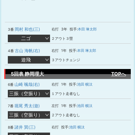
岡村 和也(三)
右打
3年
投手:
本田 琳太郎
3番
二ゴ
２アウト３塁
古山 海帆(右)
右打
1年
投手:
本田 琳太郎
4番
遊飛
３アウトチェンジ
5回表 静岡理大
TOPへ
山崎 颯哉(右)
右打
1年
投手:
池田 幌汰
6番
三振（空振り）
１アウト走者なし
堀尾 秀太(遊)
左打
1年
投手:
池田 幌汰
7番
三振（空振り）
２アウト走者なし
諸井 巽(三)
右打
投手:
池田 幌汰
8番