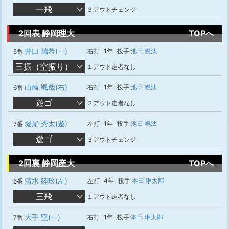
一飛
３アウトチェンジ
2回表 静岡理大
TOPへ
井口 瑞希(一)
右打
1年
投手:
池田 幌汰
5番
三振（空振り）
１アウト走者なし
山崎 颯哉(右)
右打
1年
投手:
池田 幌汰
6番
遊ゴ
２アウト走者なし
堀尾 秀太(遊)
左打
1年
投手:
池田 幌汰
7番
遊ゴ
３アウトチェンジ
2回裏 静岡産大
TOPへ
清水 陸玖(左)
左打
4年
投手:
本田 琳太郎
6番
三飛
１アウト走者なし
大手 塁(一)
右打
1年
投手:
本田 琳太郎
7番