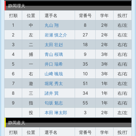
静岡理大
打順
位置
選手名
背番号
学年
投/打
1
中
丸山 翔
8
2年
右/左
2
左
岩瀬 慎之介
27
2年
右/左
3
二
太田 壮赳
18
2年
右/右
4
捕
青山 桜璃
9
3年
右/右
5
一
井口 瑞希
35
3年
右/右
6
右
山﨑 颯哉
10
3年
右/右
7
遊
堀尾 秀太
51
1年
右/左
8
三
諸井 巽
34
1年
右/右
9
指
匂坂 魁志
55
1年
右/右
投
本田 琳太郎
3
2年
左/左
静岡産大
打順
位置
選手名
背番号
学年
投/打