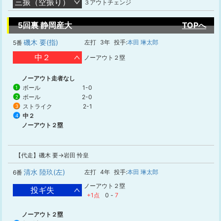
三振（空振り）
３アウトチェンジ
5回裏 静岡産大
TOPへ
磯木 要(指)
左打
3年
投手:
本田 琳太郎
5番
中２
ノーアウト２塁
ノーアウト走者なし
ボール
1-0
1
ボール
2-0
2
ストライク
2-1
3
中２
4
ノーアウト２塁
【代走】磯木 要→岩田 怜皇
清水 陸玖(左)
左打
4年
投手:
本田 琳太郎
6番
ノーアウト２塁
投ギ失
+1点
0
-
7
ノーアウト２塁