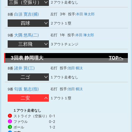
三振（空振り）
２アウト走者なし
白須 寛吉(捕)
左打
3年
投手:
本田 琳太郎
8番
四球
２アウト１塁
大隅 悠馬(二)
右打
1年
投手:
本田 琳太郎
9番
三邪飛
３アウトチェンジ
3回表 静岡理大
TOPへ
諸井 巽(三)
右打
投手:
池田 幌汰
8番
二ゴ
１アウト走者なし
匂坂 魁志(指)
右打
投手:
池田 幌汰
9番
二安
１アウト１塁
１アウト走者なし
ストライク（空振り）
0-1
1
ファウル
0-2
2
ボール
1-2
3