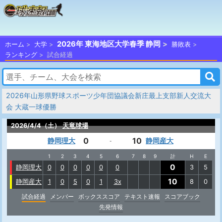
2026年 東海地区大学春季 静岡
ホーム
大学
勝敗表
ランキング
試合経過
2026年山形県野球スポーツ少年団協議会新庄最上支部新人交流大
会 大蔵一球優勝
2026/4/4（土）
天竜球場
0
10
静岡理大
静岡産大
-
1
2
3
4
5
6
7
8
9
計
H
E
0
静岡理大
0
0
0
0
0
0
3
5
10
静岡産大
1
0
5
0
1
3x
8
0
試合経過
メンバー
ボックススコア
テキスト速報
スコアブック
先発情報