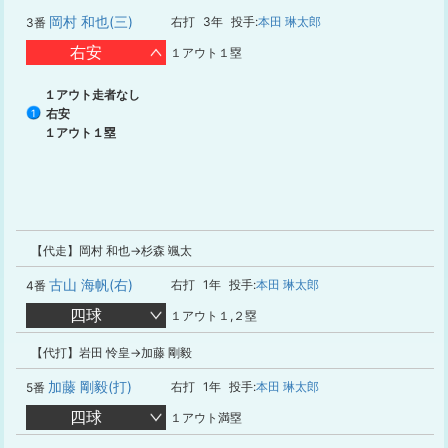
岡村 和也(三)
右打
3年
投手:
本田 琳太郎
3番
右安
１アウト１塁
１アウト走者なし
右安
1
１アウト１塁
【代走】岡村 和也→杉森 颯太
古山 海帆(右)
右打
1年
投手:
本田 琳太郎
4番
四球
１アウト１,２塁
【代打】岩田 怜皇→加藤 剛毅
加藤 剛毅(打)
右打
1年
投手:
本田 琳太郎
5番
四球
１アウト満塁