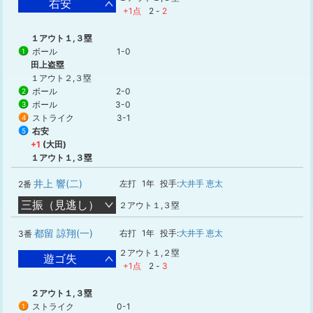
右安
+1点
2
-
2
１アウト１,３塁
ボール
1-0
1
田上盗塁
１アウト２,３塁
ボール
2-0
2
ボール
3-0
3
ストライク
3-1
4
右安
5
+1
(大田)
１アウト１,３塁
井上 響(二)
左打
1年
投手:
大井手 恵太
2番
三振（見逃し）
２アウト１,３塁
都留 諒翔(一)
右打
1年
投手:
大井手 恵太
3番
２アウト１,２塁
遊ゴ失
+1点
2
-
3
２アウト１,３塁
ストライク
0-1
1