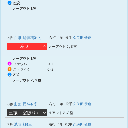
左安
2
ノーアウト１塁
白畑 勝喜郎(中)
右打
1年
投手:
久保田 優也
5番
左２
ノーアウト２,３塁
ノーアウト１塁
ファウル
0-1
1
ストライク
0-2
2
左２
3
ノーアウト２,３塁
山角 勇斗(捕)
右打
1年
投手:
久保田 優也
6番
三振（空振り）
１アウト２,３塁
池間 輝(三)
右打
1年
投手:
久保田 優也
7番