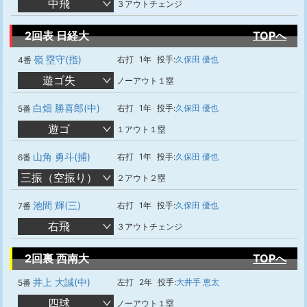
中飛
３アウトチェンジ
2回表 日経大
TOPへ
嶺 塁守(指)
右打
1年
投手:
久保田 優也
4番
遊ゴ失
ノーアウト１塁
白畑 勝喜郎(中)
右打
1年
投手:
久保田 優也
5番
遊ゴ
１アウト１塁
山角 勇斗(捕)
右打
1年
投手:
久保田 優也
6番
三振（空振り）
２アウト２塁
池間 輝(三)
右打
1年
投手:
久保田 優也
7番
右飛
３アウトチェンジ
2回裏 西南大
TOPへ
井上 大誠(中)
左打
2年
投手:
大井手 恵太
5番
四球
ノーアウト１塁