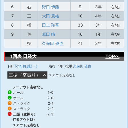
6
右
野口 伊蕗
9
3年
右/右
7
三
大田 風祐
10
4年
右/右
8
捕
田上 翔吾
33
3年
右/右
9
遊
原田 晴
16
1年
右/左
投
久保田 優也
41
3年
右/右
1回表 日経大
TOPへ
下地 将誠(一)
右打
1年
投手:
久保田 優也
1番
三振（空振り）
１アウト走者なし
ノーアウト走者なし
ボール
1-0
1
ボール
2-0
2
ストライク
2-1
3
ストライク
2-2
4
三振（空振り）
2-3
5
打者アウト(2)
１アウト走者なし