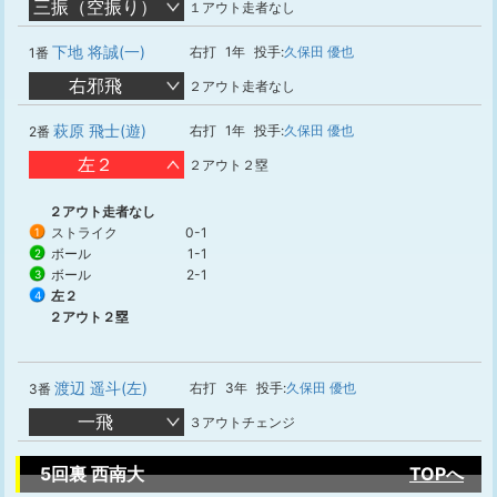
三振（空振り）
１アウト走者なし
下地 将誠(一)
右打
1年
投手:
久保田 優也
1番
右邪飛
２アウト走者なし
萩原 飛士(遊)
右打
1年
投手:
久保田 優也
2番
左２
２アウト２塁
２アウト走者なし
ストライク
0-1
1
ボール
1-1
2
ボール
2-1
3
左２
4
２アウト２塁
渡辺 遥斗(左)
右打
3年
投手:
久保田 優也
3番
一飛
３アウトチェンジ
5回裏 西南大
TOPへ