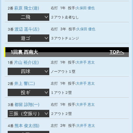
萩原 飛士(遊)
右打
1年
投手:
久保田 優也
2番
二飛
２アウト走者なし
渡辺 遥斗(左)
右打
3年
投手:
久保田 優也
3番
遊ゴ
３アウトチェンジ
1回裏 西南大
TOPへ
片山 裕介(左)
左打
1年
投手:
大井手 恵太
1番
四球
ノーアウト１塁
井上 響(二)
左打
1年
投手:
大井手 恵太
2番
投ギ
１アウト２塁
都留 諒翔(一)
右打
1年
投手:
大井手 恵太
3番
三振（空振り）
２アウト２塁
熊本 俊太(指)
左打
2年
投手:
大井手 恵太
4番