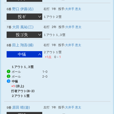
野口 伊蕗(右)
右打
1年
投手:
大井手 恵太
6番
投ギ
１アウト２塁
大田 風祐(三)
右打
2年
投手:
大井手 恵太
7番
投ゴ失
１アウト１,３塁
田上 翔吾(捕)
右打
1年
投手:
大井手 恵太
8番
２アウト１塁
中犠
+1点
0
-
1
１アウト１,３塁
ボール
1-0
1
ボール
2-0
2
中犠
3
+1
(井上)
打者アウト(8-2)
２アウト１塁
原田 晴(遊)
左打
1年
投手:
大井手 恵太
9番