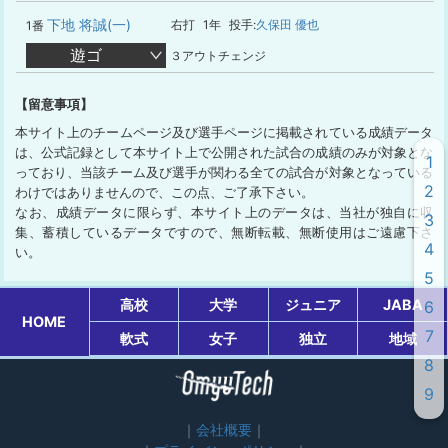
下地 将誠(一)
右打
1年
投手:
久保田 優也
1番
遊ゴ
３アウトチェンジ
【留意事項】
本サイト上のチームページ及び選手ページに掲載されている成績データ
は、公式記録として本サイト上で公開された試合の成績のみが対象とな
1
っており、当該チーム及び選手が関わる全ての試合が対象となっている
2
わけではありませんので、この点、ご了承下さい。
なお、成績データに限らず、本サイト上のデータは、当社が独自に収
3
集、蓄積しているデータですので、無断転載、無断使用はご遠慮下さ
4
い。
5
高校
大学
ジュニア
JABA
6
HOME
7
軟式
女子
独立
地域
8
9
会社概要