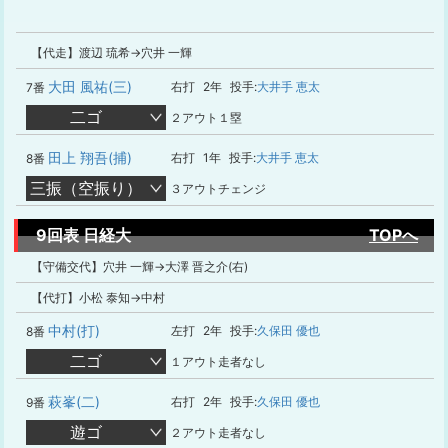
【代走】渡辺 琉希→穴井 一輝
大田 風祐(三)
右打
2年
投手:
大井手 恵太
7番
二ゴ
２アウト１塁
田上 翔吾(捕)
右打
1年
投手:
大井手 恵太
8番
三振（空振り）
３アウトチェンジ
9回表 日経大
TOPへ
【守備交代】穴井 一輝→大澤 晋之介(右)
【代打】小松 泰知→中村
中村(打)
左打
2年
投手:
久保田 優也
8番
二ゴ
１アウト走者なし
萩峯(二)
右打
2年
投手:
久保田 優也
9番
遊ゴ
２アウト走者なし