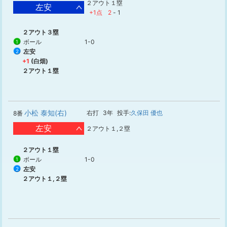
２アウト１塁
左安
+1点
2
-
1
２アウト３塁
ボール
1-0
1
左安
2
+1
(白畑)
２アウト１塁
小松 泰知(右)
右打
3年
投手:
久保田 優也
8番
左安
２アウト１,２塁
２アウト１塁
ボール
1-0
1
左安
2
２アウト１,２塁