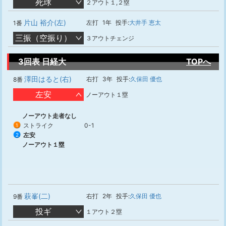
死球
２アウト１,２塁
片山 裕介(左)
左打
1年
投手:
大井手 恵太
1番
三振（空振り）
３アウトチェンジ
3回表 日経大
TOPへ
澤田はると(右)
右打
3年
投手:
久保田 優也
8番
左安
ノーアウト１塁
ノーアウト走者なし
ストライク
0-1
1
左安
2
ノーアウト１塁
萩峯(二)
右打
2年
投手:
久保田 優也
9番
投ギ
１アウト２塁