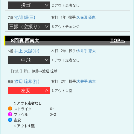
投ゴ
２アウト走者なし
池間 輝(三)
右打
1年
投手:
久保田 優也
7番
三振（空振り）
３アウトチェンジ
8回裏 西南大
TOPへ
井上 大誠(中)
左打
2年
投手:
大井手 恵太
5番
中飛
１アウト走者なし
【代打】野口 伊蕗→渡辺 琉希
渡辺 琉希(打)
右打
2年
投手:
大井手 恵太
6番
左安
１アウト１塁
１アウト走者なし
ストライク
0-1
1
ファウル
0-2
2
左安
3
１アウト１塁