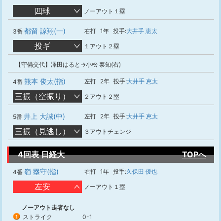
四球
ノーアウト１塁
都留 諒翔(一)
右打
1年
投手:
大井手 恵太
3番
投ギ
１アウト２塁
【守備交代】澤田はると→小松 泰知(右)
熊本 俊太(指)
左打
2年
投手:
大井手 恵太
4番
三振（空振り）
２アウト２塁
井上 大誠(中)
左打
2年
投手:
大井手 恵太
5番
三振（見逃し）
３アウトチェンジ
4回表 日経大
TOPへ
嶺 塁守(指)
右打
1年
投手:
久保田 優也
4番
左安
ノーアウト１塁
ノーアウト走者なし
ストライク
0-1
1