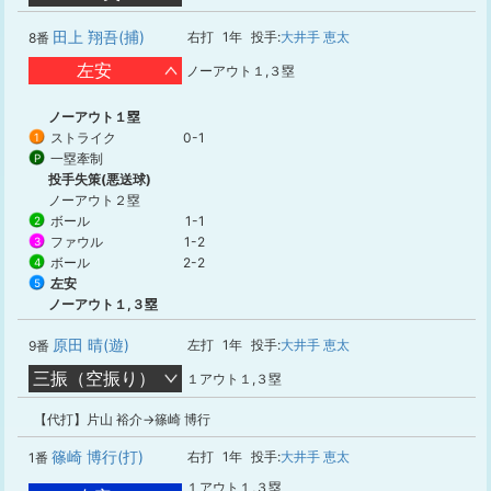
田上 翔吾(捕)
右打
1年
投手:
大井手 恵太
8番
左安
ノーアウト１,３塁
ノーアウト１塁
ストライク
0-1
1
一塁牽制
P
投手失策(悪送球)
ノーアウト２塁
ボール
1-1
2
ファウル
1-2
3
ボール
2-2
4
左安
5
ノーアウト１,３塁
原田 晴(遊)
左打
1年
投手:
大井手 恵太
9番
三振（空振り）
１アウト１,３塁
【代打】片山 裕介→篠崎 博行
篠崎 博行(打)
右打
1年
投手:
大井手 恵太
1番
１アウト１,３塁