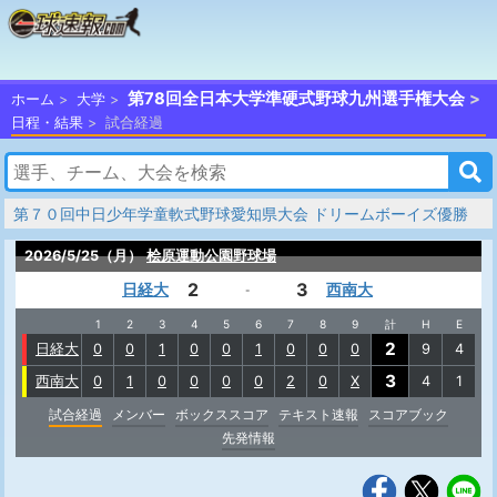
第78回全日本大学準硬式野球九州選手権大会
ホーム
大学
日程・結果
試合経過
第７０回中日少年学童軟式野球愛知県大会 ドリームボーイズ優勝
2026/5/25（月）
桧原運動公園野球場
2
3
日経大
西南大
-
1
2
3
4
5
6
7
8
9
計
H
E
2
日経大
0
0
1
0
0
1
0
0
0
9
4
3
西南大
0
1
0
0
0
0
2
0
X
4
1
試合経過
メンバー
ボックススコア
テキスト速報
スコアブック
先発情報