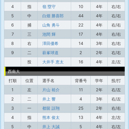
4
指
嶺 塁守
10
4年
右/右
5
中
白畑 勝喜郎
44
4年
右/右
6
捕
山角 勇斗
22
4年
右/右
7
三
池間 輝
17
4年
右/右
8
右
澤田優希
14
3年
右/右
9
二
萩峯球道
2
2年
右/右
投
大井手 恵太
16
4年
左/左
西南大
打順
位置
選手名
背番号
学年
投/打
1
左
片山 裕介
11
2年
右/左
2
二
井上 響
4
3年
右/左
3
一
都留 諒翔
25
2年
右/右
4
指
熊本 俊太
13
4年
左/左
5
中
井上 大誠
5
4年
右/左