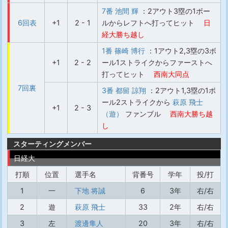
7番 池間 輝
：2アウト3塁の1ボー
6回表
+1
2 - 1
ルからレフトへ打ってヒット
日
経大勝ち越し
1番 篠崎 博行
：1アウト2,3塁の3ボ
+1
2 - 2
ール1ストライクからファーストへ
打ってヒット
西南大同点
7回裏
3番 都留 諒翔
：2アウト1,3塁の1ボ
ール2ストライクから
萩原 飛士
+1
2 - 3
（遊）
ファンブル
西南大勝ち越
し
スターティングメンバー
日経大
打順
位置
選手名
背番号
学年
投/打
1
一
下地 将誠
6
3年
右/右
2
遊
萩原 飛士
33
2年
右/右
3
左
渡邊隼人
20
3年
右/右