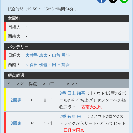
試合時間（12:59 〜 15:23 2時間24分 ）
本塁打
日経大
-
西南大
-
バッテリー
日経大
大井手 恵太
-
山角 勇斗
西南大
久保田 優也
-
田上 翔吾
得点経過
イニング
得点
スコア
コメント
8番 田上 翔吾
：1アウト1,3塁の2ボ
2回裏
+1
0 - 1
ールから打ち上げてセンターへの犠
牲フライ
西南大先制
2番 萩原 飛士
：2アウト2塁の2ス
3回表
+1
1 - 1
トライクからサードへ打ってヒット
日経大同点