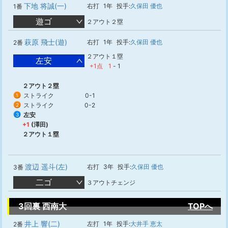
下地 将誠(一)
右打
1年
投手:
久保田 優也
1番
遊ゴ
２アウト２塁
萩原 飛士(遊)
右打
1年
投手:
久保田 優也
2番
２アウト１塁
左安
+1点
1
-
1
２アウト２塁
ストライク
0-1
1
ストライク
0-2
2
左安
3
+1
(澤田)
２アウト１塁
渡辺 遥斗(左)
右打
3年
投手:
久保田 優也
3番
二ゴ
３アウトチェンジ
3回裏 西南大
TOPへ
井上 響(二)
左打
1年
投手:
大井手 恵太
2番