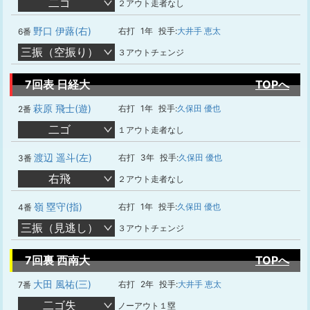
二ゴ
２アウト走者なし
野口 伊蕗(右)
右打
1年
投手:
大井手 恵太
6番
三振（空振り）
３アウトチェンジ
7回表 日経大
TOPへ
萩原 飛士(遊)
右打
1年
投手:
久保田 優也
2番
二ゴ
１アウト走者なし
渡辺 遥斗(左)
右打
3年
投手:
久保田 優也
3番
右飛
２アウト走者なし
嶺 塁守(指)
右打
1年
投手:
久保田 優也
4番
三振（見逃し）
３アウトチェンジ
7回裏 西南大
TOPへ
大田 風祐(三)
右打
2年
投手:
大井手 恵太
7番
二ゴ失
ノーアウト１塁