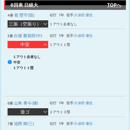
6回表 日経大
TOPへ
嶺 塁守(指)
右打
1年
投手:
久保田 優也
4番
三振（空振り）
１アウト走者なし
白畑 勝喜郎(中)
右打
1年
投手:
久保田 優也
5番
中安
１アウト１塁
１アウト走者なし
中安
1
１アウト１塁
山角 勇斗(捕)
右打
1年
投手:
久保田 優也
6番
遊ゴ
２アウト３塁
池間 輝(三)
右打
1年
投手:
久保田 優也
7番