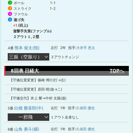
ボール
1-1
2
ストライク
1-2
3
ファウル
4
遊ゴ失
5
+1
(田上)
遊撃手失策(ファンブル)
２アウト１,２塁
熊本 俊太(指)
左打
2年
投手:
大井手 恵太
4番
三振（空振り）
３アウトチェンジ
8回表 日経大
TOPへ
【守備位置変更】篠崎 博行(打→左)
【守備位置変更】原田 晴(遊→二)
【守備交代】井上 響→中村 太陽(遊)
白畑 勝喜郎(中)
右打
1年
投手:
久保田 優也
5番
一邪飛
１アウト走者なし
山角 勇斗(捕)
右打
1年
投手:
久保田 優也
6番