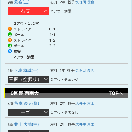
萩峯(二)
右打
2年
投手:
久保田 優也
9番
右安
２アウト満塁
２アウト１,２塁
ストライク
0-1
1
ボール
1-1
2
ストライク
1-2
3
ボール
2-2
4
右安
5
２アウト満塁
下地 将誠(一)
右打
1年
投手:
久保田 優也
1番
三振（空振り）
３アウトチェンジ
6回裏 西南大
TOPへ
熊本 俊太(指)
左打
2年
投手:
大井手 恵太
4番
一ゴ
１アウト走者なし
井上 大誠(中)
左打
2年
投手:
大井手 恵太
5番