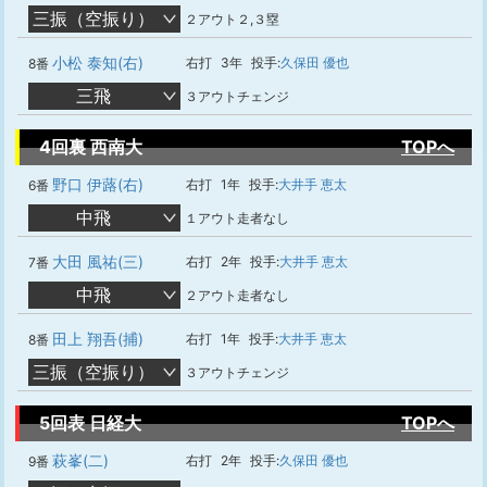
三振（空振り）
２アウト２,３塁
小松 泰知(右)
右打
3年
投手:
久保田 優也
8番
三飛
３アウトチェンジ
4回裏 西南大
TOPへ
野口 伊蕗(右)
右打
1年
投手:
大井手 恵太
6番
中飛
１アウト走者なし
大田 風祐(三)
右打
2年
投手:
大井手 恵太
7番
中飛
２アウト走者なし
田上 翔吾(捕)
右打
1年
投手:
大井手 恵太
8番
三振（空振り）
３アウトチェンジ
5回表 日経大
TOPへ
萩峯(二)
右打
2年
投手:
久保田 優也
9番