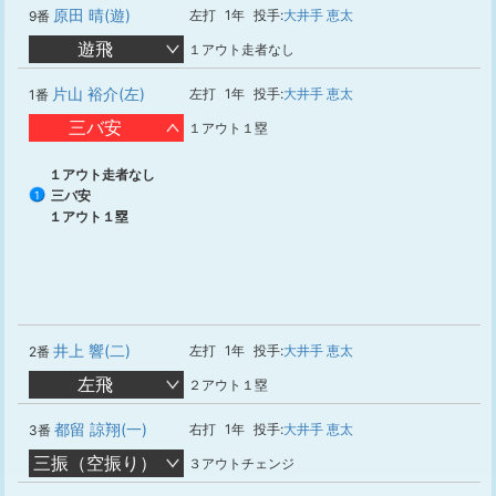
原田 晴(遊)
左打
1年
投手:
大井手 恵太
9番
遊飛
１アウト走者なし
片山 裕介(左)
左打
1年
投手:
大井手 恵太
1番
三バ安
１アウト１塁
１アウト走者なし
三バ安
1
１アウト１塁
井上 響(二)
左打
1年
投手:
大井手 恵太
2番
左飛
２アウト１塁
都留 諒翔(一)
右打
1年
投手:
大井手 恵太
3番
三振（空振り）
３アウトチェンジ