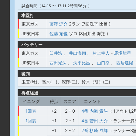
試合時間（14:15 〜 17:11 2時間56分 ）
本塁打
東京ガス
藤澤 涼介
2ラン (7回洗平 比呂 )
JR東日本
佐藤 拓也
ソロ (8回井出 海翔 )
バッテリー
東京ガス
臼井浩
、
井出海翔
、
村上幸人
-
馬場龍星
JR東日本
西田光汰
、
洗平比呂
、
山口塁
、
西居建陽
審判
玉置(球)、高木(一)、深澤(二)、鈴木（研）(三)
得点経過
イニング
得点
スコア
コメント
1回表
+2
2 - 0
4番 内海 貴斗
：1アウト1
1回裏
+1
2 - 1
4番 菅田 大介
：ランナー満
+1
2 - 2
2番 杉崎 成輝
：ランナー3