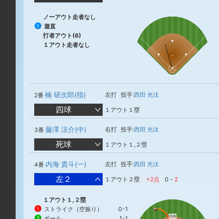
ノーアウト走者なし
遊直
1
打者アウト(6)
１アウト走者なし
楠 研次郎(指)
左打
投手:
西田 光汰
2番
四球
１アウト１塁
藤澤 涼介(中)
右打
投手:
西田 光汰
3番
死球
１アウト１,２塁
内海 貴斗(一)
左打
投手:
西田 光汰
4番
左２
１アウト２塁
+2点
0
-
2
１アウト１,２塁
ストライク（空振り）
0-1
1
内海
ボール
1-1
2