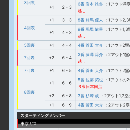
3回裏
6番 岩本 皓多
：1アウト満
+1
2 - 3
越し
+1
3 - 3
8番 相馬 優人
：1アウト2,
4回表
9番 馬場 龍星
：1アウト1,
+1
4 - 3
越し
5回裏
+1
4 - 4
4番 菅田 大介
：1アウト2
3番 藤澤 涼介
：2アウト1
7回表
+2
6 - 4
越し
7回裏
+1
6 - 5
4番 菅田 大介
：1アウト2
8番 佐藤 拓也
：1アウトの
+1
6 - 6
Ｒ東日本同点
8回裏
+2
6 - 8
3番 杉崎 成
：2アウト1,2
+1
6 - 9
4番 菅田 大介
：2アウト2
スターティングメンバー
東京ガス