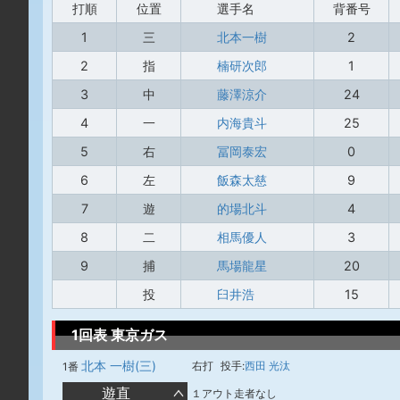
打順
位置
選手名
背番号
1
三
北本一樹
2
2
指
楠研次郎
1
3
中
藤澤涼介
24
4
一
内海貴斗
25
5
右
冨岡泰宏
0
6
左
飯森太慈
9
7
遊
的場北斗
4
8
二
相馬優人
3
9
捕
馬場龍星
20
投
臼井浩
15
1回表 東京ガス
北本 一樹(三)
右打
投手:
西田 光汰
1番
遊直
１アウト走者なし