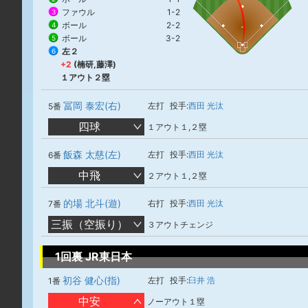
ファウル
1-2
3
ボール
2-2
4
ボール
3-2
5
左２
6
+2
(楠研,藤澤)
１アウト２塁
冨岡 泰宏(右)
左打
投手:
西田 光汰
5番
四球
１アウト１,２塁
飯森 太慈(左)
左打
投手:
西田 光汰
6番
中飛
２アウト１,２塁
的場 北斗(遊)
右打
投手:
西田 光汰
7番
三振（空振り）
３アウトチェンジ
1回裏 JR東日本
初谷 健心(指)
左打
投手:
臼井 浩
1番
中安
ノーアウト１塁