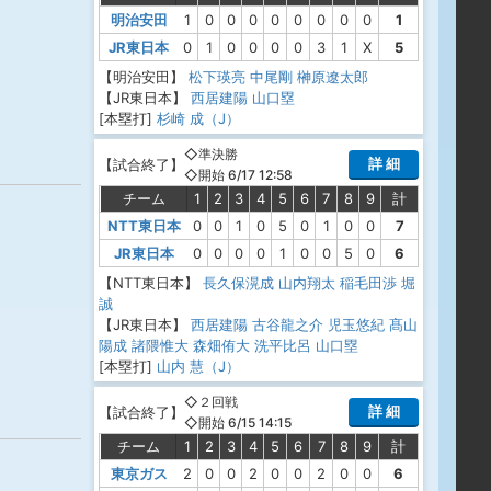
明治安田
1
0
0
0
0
0
0
0
0
1
JR東日本
0
1
0
0
0
0
3
1
X
5
【明治安田】
松下瑛亮
中尾剛
榊原遼太郎
【JR東日本】
西居建陽
山口塁
[本塁打]
杉崎 成（J）
◇準決勝
詳 細
【
試合終了
】
◇開始 6/17 12:58
チーム
1
2
3
4
5
6
7
8
9
計
NTT東日本
0
0
1
0
5
0
1
0
0
7
JR東日本
0
0
0
0
1
0
0
5
0
6
【NTT東日本】
長久保滉成
山内翔太
稲毛田渉
堀
誠
【JR東日本】
西居建陽
古谷龍之介
児玉悠紀
髙山
陽成
諸隈惟大
森畑侑大
洗平比呂
山口塁
[本塁打]
山内 慧（J）
◇２回戦
詳 細
【
試合終了
】
◇開始 6/15 14:15
チーム
1
2
3
4
5
6
7
8
9
計
東京ガス
2
0
0
2
0
0
2
0
0
6