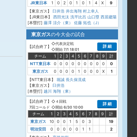
JR東日本
1
0
2
0
1
0
1
4
X
9
【東京ガス】
臼井浩
井出海翔
村上幸人
【JR東日本】
西田光汰
洗平比呂
山口塁
西居建陽
[本塁打]
藤澤 涼介（東）
佐藤 拓也（J）
東京ガス
の今大会の試合
◇代表決定戦
詳 細
【
試合終了
】
◇開始 7/1 18:01
チーム
1
2
3
4
5
6
7
8
9
計
NTT東日本
0
0
0
0
0
0
0
0
0
0
東京ガス
0
0
0
0
1
0
0
0
X
1
【NTT東日本】
堀誠
長久保滉成
【東京ガス】
臼井浩
[本塁打]
越川 海翔（東）
【
試合終了
】
◇４回戦
詳 細
◇開始 6/30 10:00
7回コールド
チーム
1
2
3
4
5
6
7
8
9
計
東京ガス
10
0
0
1
5
0
3
19
明治安田
0
0
0
0
0
1
1
2