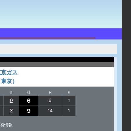
東京ガス
（東京）
9
計
H
E
6
0
6
1
9
X
14
1
先発情報