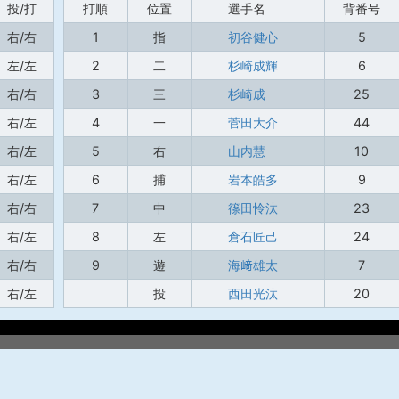
投/打
打順
位置
選手名
背番号
右/右
1
指
初谷健心
5
左/左
2
二
杉崎成輝
6
右/右
3
三
杉崎成
25
右/左
4
一
菅田大介
44
右/左
5
右
山内慧
10
右/左
6
捕
岩本皓多
9
右/右
7
中
篠田怜汰
23
右/左
8
左
倉石匠己
24
右/右
9
遊
海﨑雄太
7
右/左
投
西田光汰
20