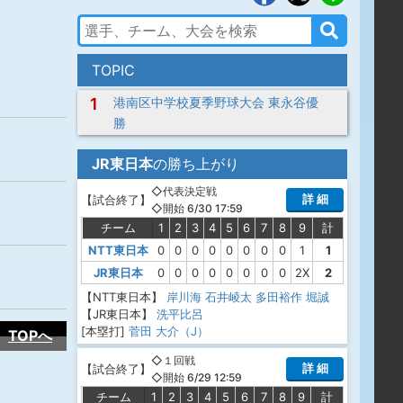
TOPIC
1
港南区中学校夏季野球大会 東永谷優
勝
JR東日本
の勝ち上がり
◇代表決定戦
詳 細
【
試合終了
】
◇開始 6/30 17:59
チーム
1
2
3
4
5
6
7
8
9
計
NTT東日本
0
0
0
0
0
0
0
0
1
1
JR東日本
0
0
0
0
0
0
0
0
2X
2
【NTT東日本】
岸川海
石井崚太
多田裕作
堀誠
【JR東日本】
洗平比呂
[本塁打]
菅田 大介（J）
TOPへ
◇１回戦
詳 細
【
試合終了
】
◇開始 6/29 12:59
チーム
1
2
3
4
5
6
7
8
9
計