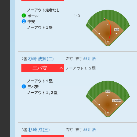
ノーアウト走者なし
ボール
1-0
1
中安
2
ノーアウト１塁
初谷
杉崎 成輝(二)
左打
投手:
臼井 浩
2番
三バ安
ノーアウト１,２塁
ノーアウト１塁
三バ安
1
初谷
ノーアウト１,２塁
杉崎成輝
杉崎 成(三)
右打
投手:
臼井 浩
3番