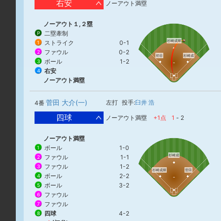
右安
ノーアウト満塁
ノーアウト１,２塁
二塁牽制
P
杉崎成輝
ストライク
0-1
1
ファウル
0-2
2
初谷
杉崎成
ボール
1-2
3
右安
4
ノーアウト満塁
菅田 大介(一)
左打
投手:
臼井 浩
4番
四球
ノーアウト満塁
+1点
1
-
2
ノーアウト満塁
ボール
1-0
1
杉崎成
ファウル
1-1
2
ファウル
1-2
3
杉崎成輝
菅田
ボール
2-2
4
ボール
3-2
5
ファウル
6
ファウル
7
四球
4-2
8