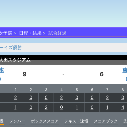
次予選
日程・結果
試合経過
ーイズ優勝
大田スタジアム
本
9
6
-
）
1
2
3
4
5
6
7
8
2
0
0
2
0
0
2
0
1
0
2
0
1
0
1
4
過
メンバー
ボックススコア
テキスト速報
スコアブック