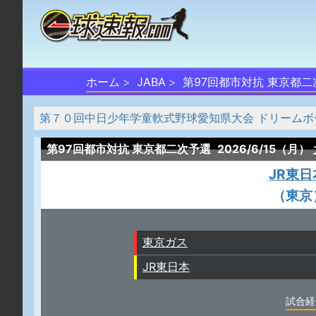
ホーム
JABA
第97回都市対抗 東京都二
第７０回中日少年学童軟式野球愛知県大会 ドリームボ
第97回都市対抗 東京都二次予選
2026/6/15（月）
JR東日
（東京
東京ガス
JR東日本
試合経