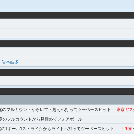
-
岩本皓多
,2塁のフルカウントからレフト越えへ打ってツーベースヒット
東京ガス
塁のフルカウントから見極めてフォアボール
塁の1ボール1ストライクからライトへ打ってツーベースヒット
ＪＲ東