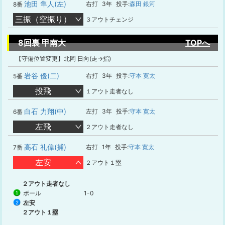
池田 隼人(左)
右打
3年
投手:
森田 銀河
8番
三振（空振り）
３アウトチェンジ
8回裏 甲南大
TOPへ
【守備位置変更】北岡 日向(走→指)
岩谷 優(二)
右打
3年
投手:
守本 寛太
5番
投飛
１アウト走者なし
白石 力翔(中)
左打
3年
投手:
守本 寛太
6番
左飛
２アウト走者なし
高石 礼偉(捕)
右打
1年
投手:
守本 寛太
7番
左安
２アウト１塁
２アウト走者なし
ボール
1-0
1
左安
2
２アウト１塁