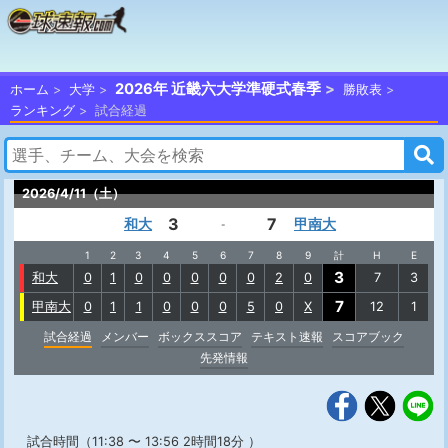
2026年 近畿六大学準硬式春季
ホーム
大学
勝敗表
ランキング
試合経過
2026/4/11（土）
3
7
和大
甲南大
-
1
2
3
4
5
6
7
8
9
計
H
E
3
和大
0
1
0
0
0
0
0
2
0
7
3
7
甲南大
0
1
1
0
0
0
5
0
X
12
1
試合経過
メンバー
ボックススコア
テキスト速報
スコアブック
先発情報
試合時間（11:38 〜 13:56 2時間18分 ）