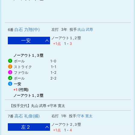
白石 力翔(中)
左打
3年
投手:
丸山 武尊
6番
ノーアウト１,２塁
一安
+1点
1
-
3
ノーアウト１,３塁
ボール
1-0
1
ストライク
1-1
2
ファウル
1-2
3
ボール
2-2
4
一安
5
+1
(竹岡)
ノーアウト１,２塁
【投手交代】丸山 武尊→守本 寛太
高石 礼偉(捕)
右打
1年
投手:
守本 寛太
7番
ノーアウト２,３塁
左２
+1点
1
-
4