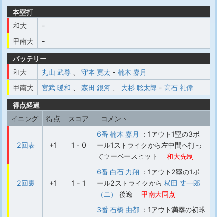
本塁打
和大
-
甲南大
-
バッテリー
和大
丸山 武尊
、
守本 寛太
-
楠木 嘉月
甲南大
宮武 暖和
、
森田 銀河
、
大杉 聡太郎
-
高石 礼偉
得点経過
イニング
得点
スコア
コメント
6番 楠木 嘉月
：1アウト1塁の3ボ
2回表
+1
1 - 0
ール1ストライクから左中間へ打っ
てツーベースヒット
和大先制
6番 白石 力翔
：1アウト2塁の1ボ
2回裏
+1
1 - 1
ール2ストライクから
横田 丈一郎
（二）
後逸
甲南大同点
3番 石橋 由都
：1アウト満塁の初球