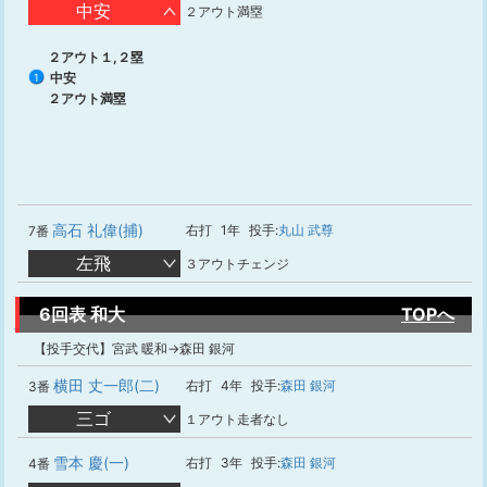
中安
２アウト満塁
２アウト１,２塁
中安
1
２アウト満塁
高石 礼偉(捕)
右打
1年
投手:
丸山 武尊
7番
左飛
３アウトチェンジ
6回表 和大
TOPへ
【投手交代】宮武 暖和→森田 銀河
横田 丈一郎(二)
右打
4年
投手:
森田 銀河
3番
三ゴ
１アウト走者なし
雪本 慶(一)
右打
3年
投手:
森田 銀河
4番