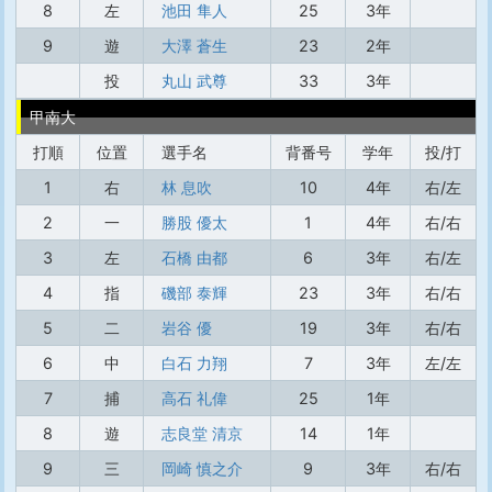
8
左
池田 隼人
25
3年
9
遊
大澤 蒼生
23
2年
投
丸山 武尊
33
3年
甲南大
打順
位置
選手名
背番号
学年
投/打
1
右
林 息吹
10
4年
右/左
2
一
勝股 優太
1
4年
右/右
3
左
石橋 由都
6
3年
右/左
4
指
磯部 泰輝
23
3年
右/右
5
二
岩谷 優
19
3年
右/右
6
中
白石 力翔
7
3年
左/左
7
捕
高石 礼偉
25
1年
8
遊
志良堂 清京
14
1年
9
三
岡崎 慎之介
9
3年
右/右