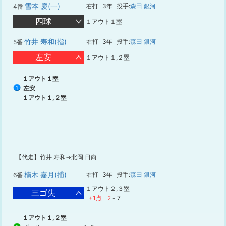
雪本 慶(一)
右打
3年
投手:
森田 銀河
4番
四球
１アウト１塁
竹井 寿和(指)
右打
3年
投手:
森田 銀河
5番
左安
１アウト１,２塁
１アウト１塁
左安
1
１アウト１,２塁
【代走】竹井 寿和→北岡 日向
楠木 嘉月(捕)
右打
3年
投手:
森田 銀河
6番
１アウト２,３塁
三ゴ失
+1点
2
-
7
１アウト１,２塁