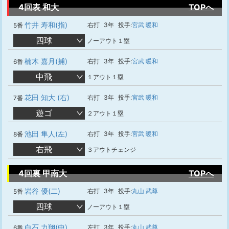
4回表 和大
TOPへ
竹井 寿和(指)
右打
3年
投手:
宮武 暖和
5番
四球
ノーアウト１塁
楠木 嘉月(捕)
右打
3年
投手:
宮武 暖和
6番
中飛
１アウト１塁
花田 知大 (右)
右打
3年
投手:
宮武 暖和
7番
遊ゴ
２アウト１塁
池田 隼人(左)
右打
3年
投手:
宮武 暖和
8番
右飛
３アウトチェンジ
4回裏 甲南大
TOPへ
岩谷 優(二)
右打
3年
投手:
丸山 武尊
5番
四球
ノーアウト１塁
白石 力翔(中)
左打
3年
投手:
丸山 武尊
6番