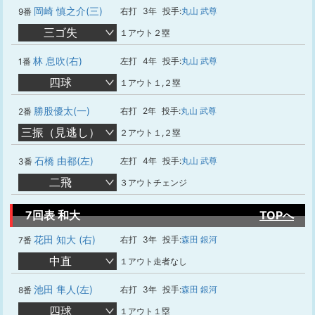
岡崎 慎之介(三)
右打
3年
投手:
丸山 武尊
9番
三ゴ失
１アウト２塁
林 息吹(右)
左打
4年
投手:
丸山 武尊
1番
四球
１アウト１,２塁
勝股優太(一)
右打
2年
投手:
丸山 武尊
2番
三振（見逃し）
２アウト１,２塁
石橋 由都(左)
左打
4年
投手:
丸山 武尊
3番
二飛
３アウトチェンジ
7回表 和大
TOPへ
花田 知大 (右)
右打
3年
投手:
森田 銀河
7番
中直
１アウト走者なし
池田 隼人(左)
右打
3年
投手:
森田 銀河
8番
四球
１アウト１塁