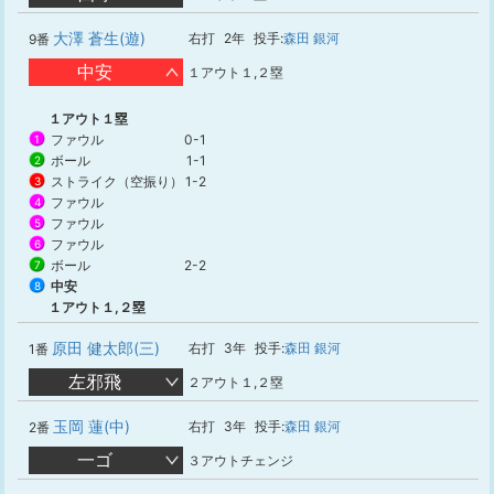
大澤 蒼生(遊)
右打
2年
投手:
森田 銀河
9番
中安
１アウト１,２塁
１アウト１塁
ファウル
0-1
1
ボール
1-1
2
ストライク（空振り）
1-2
3
ファウル
4
ファウル
5
ファウル
6
ボール
2-2
7
中安
8
１アウト１,２塁
原田 健太郎(三)
右打
3年
投手:
森田 銀河
1番
左邪飛
２アウト１,２塁
玉岡 蓮(中)
右打
3年
投手:
森田 銀河
2番
一ゴ
３アウトチェンジ