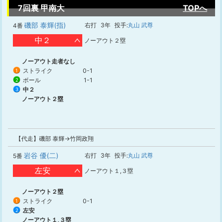
7回裏 甲南大
TOPへ
磯部 泰輝(指)
右打
3年
投手:
丸山 武尊
4番
中２
ノーアウト２塁
ノーアウト走者なし
ストライク
0-1
1
ボール
1-1
2
中２
3
ノーアウト２塁
【代走】磯部 泰輝→竹岡政翔
岩谷 優(二)
右打
3年
投手:
丸山 武尊
5番
左安
ノーアウト１,３塁
ノーアウト２塁
ストライク
0-1
1
左安
2
ノーアウト１,３塁