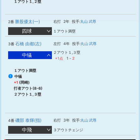
１アウト１,２塁
勝股優太(一)
右打
2年
投手:
丸山 武尊
2番
四球
１アウト満塁
石橋 由都(左)
左打
4年
投手:
丸山 武尊
3番
２アウト１,３塁
中犠
+1点
1
-
2
１アウト満塁
中犠
1
+1
(岡崎)
打者アウト(8-6)
２アウト１,３塁
磯部 泰輝(指)
右打
3年
投手:
丸山 武尊
4番
中飛
３アウトチェンジ