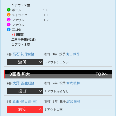
１アウト２塁
ボール
1-0
1
ストライク
1-1
2
ファウル
1-2
3
ファウル
4
二ゴ失
5
+1
(磯部)
二塁手失策(後逸)
１アウト１塁
高石 礼偉(捕)
右打
1年
投手:
丸山 武尊
7番
遊併
３アウトチェンジ
3回表 和大
TOPへ
大澤 蒼生(遊)
右打
2年
投手:
宮武 暖和
9番
投ゴ
１アウト走者なし
原田 健太郎(三)
右打
3年
投手:
宮武 暖和
1番
右安
１アウト１塁