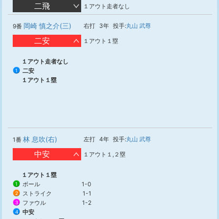
二飛
１アウト走者なし
岡崎 慎之介(三)
右打
3年
投手:
丸山 武尊
9番
二安
１アウト１塁
１アウト走者なし
二安
1
１アウト１塁
林 息吹(右)
左打
4年
投手:
丸山 武尊
1番
中安
１アウト１,２塁
１アウト１塁
ボール
1-0
1
ストライク
1-1
2
ファウル
1-2
3
中安
4