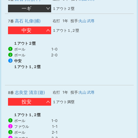
一ギ
１アウト２塁
高石 礼偉(捕)
右打
1年
投手:
丸山 武尊
7番
中安
１アウト１,２塁
１アウト２塁
ボール
1-0
1
ボール
2-0
2
中安
3
１アウト１,２塁
志良堂 清京(遊)
右打
1年
投手:
丸山 武尊
8番
投安
１アウト満塁
１アウト１,２塁
ボール
1-0
1
ファウル
1-1
2
ボール
2-1
3