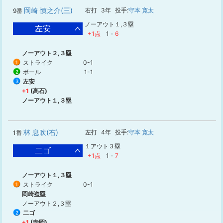
岡崎 慎之介(三)
右打
3年
投手:
守本 寛太
9番
ノーアウト１,３塁
左安
+1点
1
-
6
ノーアウト２,３塁
ストライク
0-1
1
ボール
1-1
2
左安
3
+1
(高石)
ノーアウト１,３塁
林 息吹(右)
左打
4年
投手:
守本 寛太
1番
１アウト３塁
二ゴ
+1点
1
-
7
ノーアウト１,３塁
ストライク
0-1
1
岡崎盗塁
ノーアウト２,３塁
二ゴ
2
+1
(寺岡)