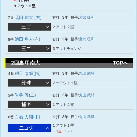
+1
(竹井)
１アウト２塁
花田 知大 (右)
右打
3年
投手:
宮武 暖和
7番
三ゴ
２アウト２塁
池田 隼人(左)
右打
3年
投手:
宮武 暖和
8番
三ゴ
３アウトチェンジ
2回裏 甲南大
TOPへ
磯部 泰輝(指)
右打
3年
投手:
丸山 武尊
4番
死球
ノーアウト１塁
岩谷 優(二)
右打
3年
投手:
丸山 武尊
5番
捕ギ
１アウト２塁
白石 力翔(中)
左打
3年
投手:
丸山 武尊
6番
１アウト１塁
二ゴ失
+1点
1
-
1