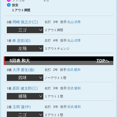
ファウル
2-2
4
投安
5
１アウト満塁
岡崎 慎之介(三)
右打
3年
投手:
丸山 武尊
9番
三ゴ
２アウト満塁
林 息吹(右)
左打
4年
投手:
丸山 武尊
1番
左飛
３アウトチェンジ
5回表 和大
TOPへ
大澤 蒼生(遊)
右打
2年
投手:
宮武 暖和
9番
四球
ノーアウト１塁
原田 健太郎(三)
右打
3年
投手:
宮武 暖和
1番
捕飛
１アウト１塁
玉岡 蓮(中)
右打
3年
投手:
宮武 暖和
2番
二ゴ
２アウト１塁