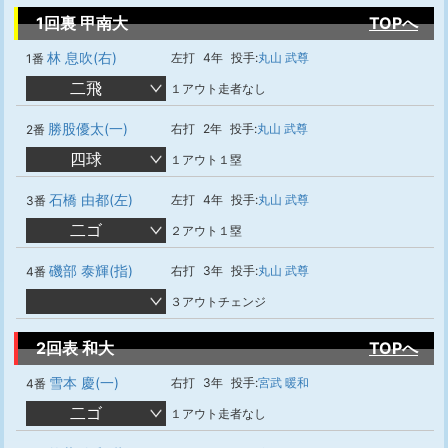
1回裏 甲南大
TOPへ
林 息吹(右)
左打
4年
投手:
丸山 武尊
1番
二飛
１アウト走者なし
勝股優太(一)
右打
2年
投手:
丸山 武尊
2番
四球
１アウト１塁
石橋 由都(左)
左打
4年
投手:
丸山 武尊
3番
二ゴ
２アウト１塁
磯部 泰輝(指)
右打
3年
投手:
丸山 武尊
4番
３アウトチェンジ
2回表 和大
TOPへ
雪本 慶(一)
右打
3年
投手:
宮武 暖和
4番
二ゴ
１アウト走者なし