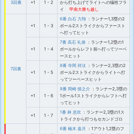
3回裏
+1
1 - 2
から打ち上げてライトへの犠牲フラ
イ
甲南大勝ち越し
6番 白石 力翔
：ランナー1,3塁の2
+1
1 - 3
ボール2ストライクからファースト
へ打ってヒット
7番 高石 礼偉
：ランナー1,2塁の1
+1
1 - 4
ボールからレフト前へ打ってツーベ
ースヒット
8番 寺岡 祥汰
：ランナー2,3塁の2
7回裏
+1
1 - 5
ボール2ストライクからライトへ打
ってツーベースヒット
9番 岡崎 慎之介
：ランナー2,3塁の
+1
1 - 6
1ボール1ストライクからレフトへ打
ってヒット
1番 林 息吹
：ランナー2,3塁の1ス
+1
1 - 7
トライクから打つもセカンドゴロ
6番 楠木 嘉月
：1アウト1,2塁のフ