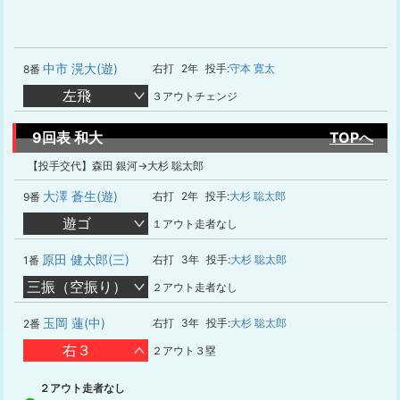
中市 滉大(遊)
右打
2年
投手:
守本 寛太
8番
左飛
３アウトチェンジ
9回表 和大
TOPへ
【投手交代】森田 銀河→大杉 聡太郎
大澤 蒼生(遊)
右打
2年
投手:
大杉 聡太郎
9番
遊ゴ
１アウト走者なし
原田 健太郎(三)
右打
3年
投手:
大杉 聡太郎
1番
三振（空振り）
２アウト走者なし
玉岡 蓮(中)
右打
3年
投手:
大杉 聡太郎
2番
右３
２アウト３塁
２アウト走者なし