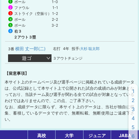
ボール
1-0
1
ファウル
1-1
2
ストライク（空振り）
1-2
3
ボール
2-2
4
ボール
3-2
5
右３
6
２アウト３塁
横田 丈一郎(二)
右打
4年
投手:
大杉 聡太郎
3番
遊ゴ
３アウトチェンジ
【留意事項】
本サイト上のチームページ及び選手ページに掲載されている成績データ
は、公式記録として本サイト上で公開された試合の成績のみが対象とな
1
っており、当該チーム及び選手が関わる全ての試合が対象となっている
2
わけではありませんので、この点、ご了承下さい。
なお、成績データに限らず、本サイト上のデータは、当社が独自に収
3
集、蓄積しているデータですので、無断転載、無断使用はご遠慮下さ
4
い。
5
高校
大学
ジュニア
JABA
6