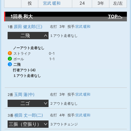
投
宮武 暖和
24
3年
左/左
1回表 和大
TOPへ
原田 健太郎(三)
右打
3年
投手:
宮武 暖和
1番
二飛
１アウト走者なし
ノーアウト走者なし
ストライク
0-1
1
ボール
1-1
2
二飛
3
打者アウト(4)
１アウト走者なし
玉岡 蓮(中)
右打
3年
投手:
宮武 暖和
2番
二ゴ
２アウト走者なし
横田 丈一郎(二)
右打
4年
投手:
宮武 暖和
3番
三振（空振り）
３アウトチェンジ