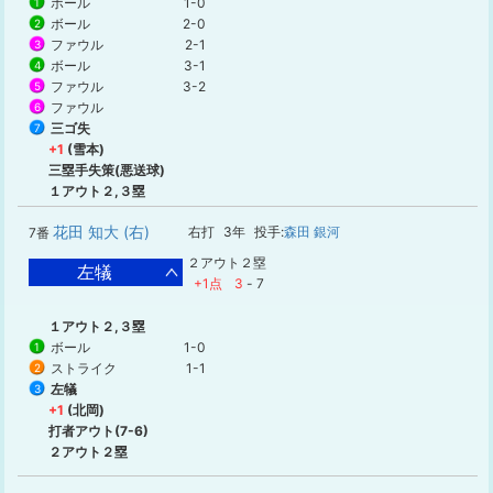
ボール
1-0
1
ボール
2-0
2
ファウル
2-1
3
ボール
3-1
4
ファウル
3-2
5
ファウル
6
三ゴ失
7
+1
(雪本)
三塁手失策(悪送球)
１アウト２,３塁
花田 知大 (右)
右打
3年
投手:
森田 銀河
7番
２アウト２塁
左犠
+1点
3
-
7
１アウト２,３塁
ボール
1-0
1
ストライク
1-1
2
左犠
3
+1
(北岡)
打者アウト(7-6)
２アウト２塁