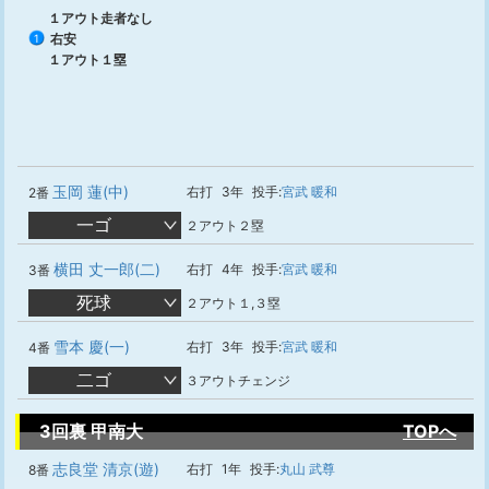
１アウト走者なし
右安
1
１アウト１塁
玉岡 蓮(中)
右打
3年
投手:
宮武 暖和
2番
一ゴ
２アウト２塁
横田 丈一郎(二)
右打
4年
投手:
宮武 暖和
3番
死球
２アウト１,３塁
雪本 慶(一)
右打
3年
投手:
宮武 暖和
4番
二ゴ
３アウトチェンジ
3回裏 甲南大
TOPへ
志良堂 清京(遊)
右打
1年
投手:
丸山 武尊
8番