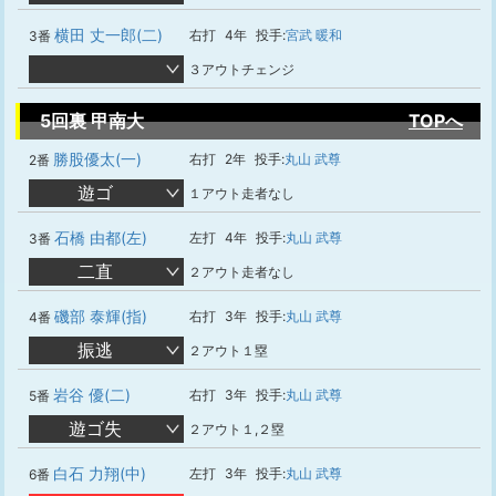
横田 丈一郎(二)
右打
4年
投手:
宮武 暖和
3番
３アウトチェンジ
5回裏 甲南大
TOPへ
勝股優太(一)
右打
2年
投手:
丸山 武尊
2番
遊ゴ
１アウト走者なし
石橋 由都(左)
左打
4年
投手:
丸山 武尊
3番
二直
２アウト走者なし
磯部 泰輝(指)
右打
3年
投手:
丸山 武尊
4番
振逃
２アウト１塁
岩谷 優(二)
右打
3年
投手:
丸山 武尊
5番
遊ゴ失
２アウト１,２塁
白石 力翔(中)
左打
3年
投手:
丸山 武尊
6番