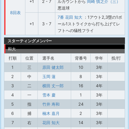
+1
2 - 7
ルカウントから
岡崎 慎之介（三）
悪送球
8回表
7番 花田 知大
：1アウト2,3塁の1ボ
+1
3 - 7
ール1ストライクから打ち上げてレ
フトへの犠牲フライ
スターティングメンバー
和大
打順
位置
選手名
背番号
学年
投/打
1
三
原田 健太郎
10
3年
2
中
玉岡 蓮
8
3年
3
二
横田 丈一郎
16
4年
4
一
雪本 慶
1
3年
5
指
竹井 寿和
24
3年
6
捕
楠木 嘉月
2
3年
7
右
花田 知大
14
3年