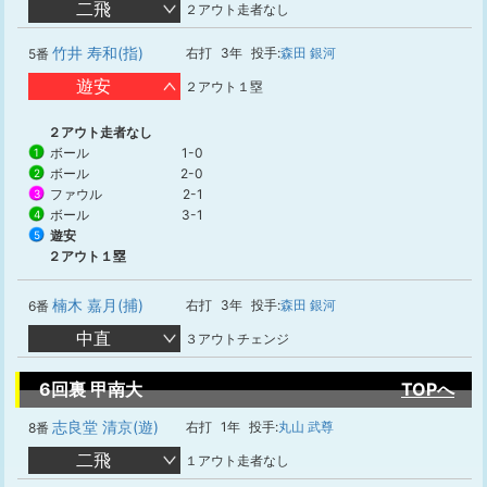
二飛
２アウト走者なし
竹井 寿和(指)
右打
3年
投手:
森田 銀河
5番
遊安
２アウト１塁
２アウト走者なし
ボール
1-0
1
ボール
2-0
2
ファウル
2-1
3
ボール
3-1
4
遊安
5
２アウト１塁
楠木 嘉月(捕)
右打
3年
投手:
森田 銀河
6番
中直
３アウトチェンジ
6回裏 甲南大
TOPへ
志良堂 清京(遊)
右打
1年
投手:
丸山 武尊
8番
二飛
１アウト走者なし