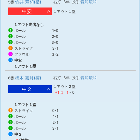
竹井 寿和(指)
右打
3年
投手:
宮武 暖和
5番
中安
１アウト１塁
１アウト走者なし
ボール
1-0
1
ボール
2-0
2
ボール
3-0
3
ストライク
3-1
4
ファウル
3-2
5
中安
6
１アウト１塁
楠木 嘉月(捕)
右打
3年
投手:
宮武 暖和
6番
１アウト２塁
中２
+1点
1
-
0
１アウト１塁
ストライク
0-1
1
ボール
1-1
2
ボール
2-1
3
ボール
3-1
4
中２
5