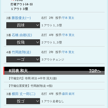
打者アウト(4-3)
１アウト３塁
勝股優太(一)
右打
2年
投手:
守本 寛太
2番
四球
１アウト１,３塁
石橋 由都(左)
左打
4年
投手:
守本 寛太
3番
投飛
２アウト１,３塁
竹岡政翔(走)
右打
2年
投手:
守本 寛太
4番
一ゴ
３アウトチェンジ
8回表 和大
TOPへ
【守備交代】寺岡 祥汰→中市 滉大(遊)
【守備位置変更】竹岡政翔(走→指)
横田 丈一郎(二)
右打
4年
投手:
森田 銀河
3番
投ゴ
１アウト走者なし