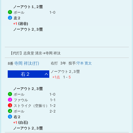
ノーアウト１,２塁
ボール
1-0
1
左２
2
+1
(岩谷)
ノーアウト２,３塁
【代打】志良堂 清京→寺岡 祥汰
寺岡 祥汰(打)
右打
3年
投手:
守本 寛太
8番
ノーアウト２,３塁
右２
+1点
1
-
5
ノーアウト２,３塁
ボール
1-0
1
ファウル
1-1
2
ストライク（空振り）
1-2
3
ボール
2-2
4
右２
5
+1
(白石)
ノーアウト２,３塁