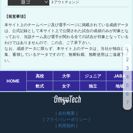
遊ゴ
３アウトチェンジ
【留意事項】
本サイト上のチームページ及び選手ページに掲載されている成績データ
は、公式記録として本サイト上で公開された試合の成績のみが対象とな
っており、当該チーム及び選手が関わる全ての試合が対象となっている
わけではありませんので、この点、ご了承下さい。
なお、成績データに限らず、本サイト上のデータは、当社が独自に収
1
集、蓄積しているデータですので、無断転載、無断使用はご遠慮下さ
2
い。
3
高校
大学
ジュニア
JABA
4
HOME
5
軟式
女子
独立
地域
6
7
会社概要
プライバシーポリシー
利用規約