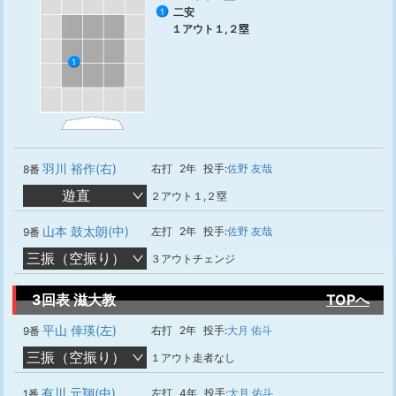
二安
1
１アウト１,２塁
1
羽川 裕作(右)
右打
2年
投手:
佐野 友哉
8番
遊直
２アウト１,２塁
山本 鼓太朗(中)
左打
2年
投手:
佐野 友哉
9番
三振（空振り）
３アウトチェンジ
3回表 滋大教
TOPへ
平山 倖瑛(左)
右打
2年
投手:
大月 佑斗
9番
三振（空振り）
１アウト走者なし
有川 元翔(中)
左打
4年
投手:
大月 佑斗
1番