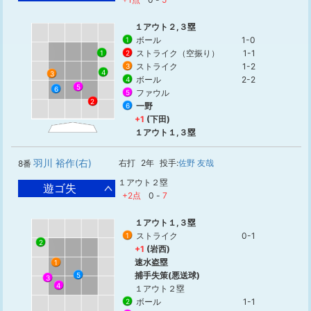
１アウト２,３塁
ボール
1-0
1
ストライク（空振り）
1-1
1
2
ストライク
1-2
3
4
3
ボール
2-2
4
5
6
ファウル
5
2
一野
6
+1
(下田)
１アウト１,３塁
羽川 裕作(右)
右打
2年
投手:
佐野 友哉
8番
１アウト２塁
遊ゴ失
+2点
0
-
7
１アウト１,３塁
ストライク
0-1
1
2
+1
(岩西)
速水盗塁
1
捕手失策(悪送球)
5
3
4
１アウト２塁
ボール
1-1
2