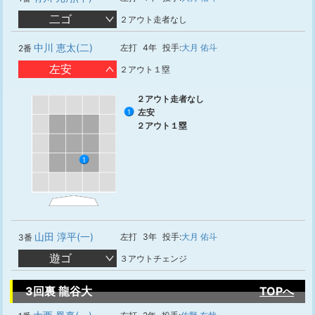
二ゴ
２アウト走者なし
中川 恵太(二)
左打
4年
投手:
大月 佑斗
2番
左安
２アウト１塁
２アウト走者なし
左安
1
２アウト１塁
1
山田 淳平(一)
左打
3年
投手:
大月 佑斗
3番
遊ゴ
３アウトチェンジ
3回裏 龍谷大
TOPへ