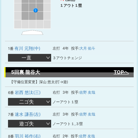
１アウト１塁
1
有川 元翔(中)
左打
4年
投手:
大月 佑斗
1番
一直
３アウトチェンジ
5回裏 龍谷大
TOPへ
【守備位置変更】深山 悠太(打→遊)
岩西 悠汰(三)
右打
3年
投手:
佐野 友哉
6番
二ゴ失
ノーアウト１塁
速水 謙吾(左)
左打
3年
投手:
佐野 友哉
7番
遊ゴ失
ノーアウト１,３塁
羽川 裕作(右)
右打
2年
投手:
佐野 友哉
8番