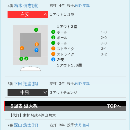
梅木 健志(捕)
右打
4年
投手:
佐野 友哉
4番
左安
１アウト１,３塁
１アウト２塁
3
ボール
1-0
1
ボール
2-0
2
ボール
3-0
3
5
4
ストライク
3-1
4
6
ストライク
3-2
5
2
1
左安
6
１アウト１,３塁
下田 翔盛(指)
左打
3年
投手:
佐野 友哉
5番
中飛
３アウトチェンジ
5回表 滋大教
TOPへ
【代打】東村 慈政→深山 悠太
深山 悠太(打)
右打
3年
投手:
大月 佑斗
7番