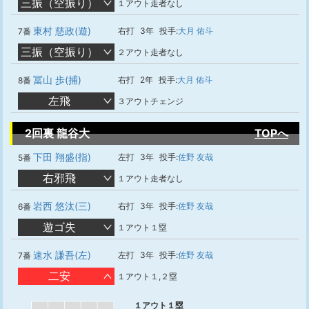
三振（空振り）
１アウト走者なし
東村 慈政(遊)
右打
3年
投手:
大月 佑斗
7番
三振（空振り）
２アウト走者なし
冨山 歩(捕)
右打
2年
投手:
大月 佑斗
8番
左飛
３アウトチェンジ
2回裏 龍谷大
TOPへ
下田 翔盛(指)
左打
3年
投手:
佐野 友哉
5番
右邪飛
１アウト走者なし
岩西 悠汰(三)
右打
3年
投手:
佐野 友哉
6番
遊ゴ失
１アウト１塁
速水 謙吾(左)
左打
3年
投手:
佐野 友哉
7番
二安
１アウト１,２塁
１アウト１塁