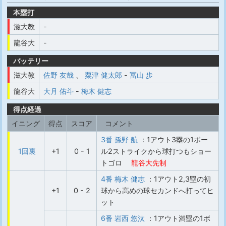
本塁打
滋大教
-
龍谷大
-
バッテリー
滋大教
佐野 友哉
、
粟津 健太郎
-
冨山 歩
龍谷大
大月 佑斗
-
梅木 健志
得点経過
イニング
得点
スコア
コメント
3番 孫野 航
：1アウト3塁の1ボー
1回裏
+1
0 - 1
ル2ストライクから球打つもショー
トゴロ
龍谷大先制
4番 梅木 健志
：1アウト2,3塁の初
+1
0 - 2
球から高めの球セカンドへ打ってヒ
ット
6番 岩西 悠汰
：1アウト満塁の1ボ