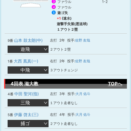
ファウル
1-2
3
ファウル
4
遊ゴ失
5
+1
(速水)
遊撃手失策(悪送球)
１アウト２塁
山本 鼓太朗(中)
左打
2年
投手:
佐野 友哉
9番
遊飛
２アウト２塁
大西 凰真(一)
右打
2年
投手:
佐野 友哉
1番
中飛
３アウトチェンジ
4回表 滋大教
TOPへ
中田 聖河(指)
左打
3年
投手:
大月 佑斗
4番
三飛
１アウト走者なし
伊藤 啓太(三)
右打
4年
投手:
大月 佑斗
5番
捕ゴ
２アウト走者なし