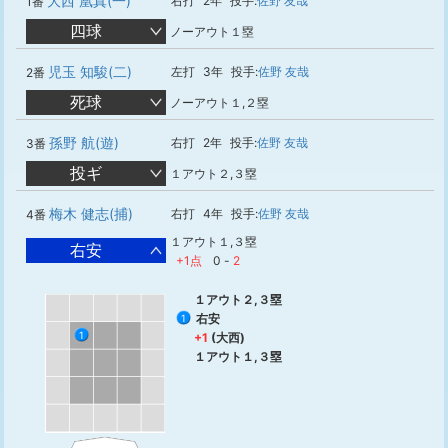
大西 凰真(一)
右打
2年
投手:
佐野 友哉
1番
四球
ノーアウト１塁
児玉 知駿(二)
左打
3年
投手:
佐野 友哉
2番
死球
ノーアウト１,２塁
孫野 航(遊)
右打
2年
投手:
佐野 友哉
3番
投ギ
１アウト２,３塁
梅木 健志(捕)
右打
4年
投手:
佐野 友哉
4番
１アウト１,３塁
右安
+1点
0
-
2
１アウト２,３塁
右安
1
1
+1
(大西)
１アウト１,３塁