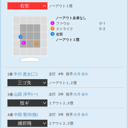
右安
ノーアウト１塁
ノーアウト走者なし
ファウル
0-1
1
ストライク
0-2
2
右安
3
3
ノーアウト１塁
1
2
中川 恵太(二)
左打
4年
投手:
大月 佑斗
2番
三ゴ失
ノーアウト１,２塁
山田 淳平(一)
左打
3年
投手:
大月 佑斗
3番
投ギ
１アウト２,３塁
中田 聖河(指)
左打
3年
投手:
大月 佑斗
4番
捕邪飛
２アウト２,３塁