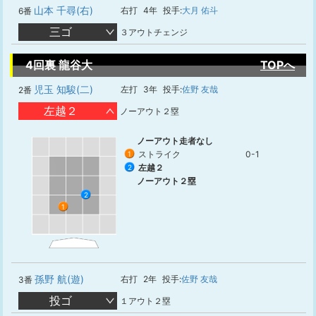
山本 千尋(右)
右打
4年
投手:
大月 佑斗
6番
三ゴ
３アウトチェンジ
4回裏 龍谷大
TOPへ
児玉 知駿(二)
左打
3年
投手:
佐野 友哉
2番
左越２
ノーアウト２塁
ノーアウト走者なし
ストライク
0-1
1
左越２
2
ノーアウト２塁
2
1
孫野 航(遊)
右打
2年
投手:
佐野 友哉
3番
投ゴ
１アウト２塁