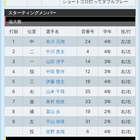
ショートゴロ打ってダブルプレー
スターティングメンバー
滋大教
打順
位置
選手名
背番号
学年
投/打
1
中
有川 元翔
24
4年
左/左
2
二
中川 恵太
4
4年
右/左
3
一
山田 淳平
14
3年
右/左
4
指
中田 聖河
12
3年
右/左
5
三
伊藤 啓太
18
4年
右/右
6
右
山本 千尋
35
4年
右/右
7
遊
東村 慈政
33
3年
右/右
8
捕
冨山 歩
19
2年
右/右
9
左
平山 倖瑛
31
2年
右/右
投
佐野 友哉
6
4年
右/右