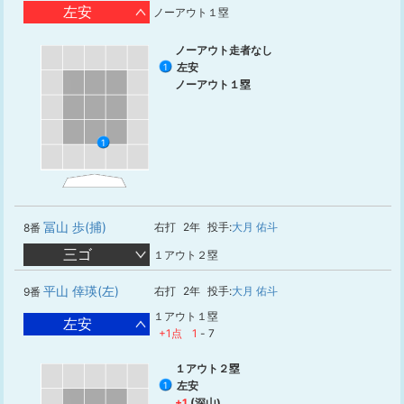
左安
ノーアウト１塁
ノーアウト走者なし
左安
1
ノーアウト１塁
1
冨山 歩(捕)
右打
2年
投手:
大月 佑斗
8番
三ゴ
１アウト２塁
平山 倖瑛(左)
右打
2年
投手:
大月 佑斗
9番
１アウト１塁
左安
+1点
1
-
7
１アウト２塁
左安
1
+1
(深山)