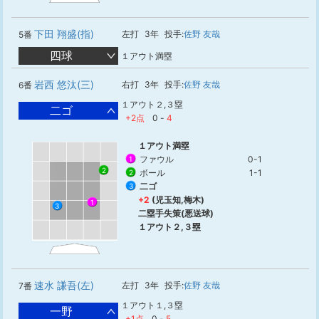
下田 翔盛(指)
左打
3年
投手:
佐野 友哉
5番
四球
１アウト満塁
岩西 悠汰(三)
右打
3年
投手:
佐野 友哉
6番
１アウト２,３塁
二ゴ
+2点
0
-
4
１アウト満塁
ファウル
0-1
1
2
ボール
1-1
2
二ゴ
3
+2
(児玉知,梅木)
1
3
二塁手失策(悪送球)
１アウト２,３塁
速水 謙吾(左)
左打
3年
投手:
佐野 友哉
7番
１アウト１,３塁
一野
+1点
0
-
5