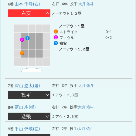
山本 千尋(右)
右打
4年
投手:
大月 佑斗
6番
右安
ノーアウト１,２塁
ノーアウト１塁
ストライク
0-1
1
ファウル
0-2
2
3
2
右安
3
ノーアウト１,２塁
1
深山 悠太(遊)
右打
3年
投手:
大月 佑斗
7番
投ギ
１アウト２,３塁
冨山 歩(捕)
右打
2年
投手:
大月 佑斗
8番
遊飛
２アウト２,３塁
平山 倖瑛(左)
右打
2年
投手:
大月 佑斗
9番