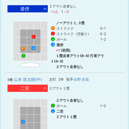
２アウト走者なし
遊併
+1点
1
-
8
ノーアウト１,３塁
ストライク
0-1
1
ストライク（空振り）
0-2
2
2
ボール
1-2
3
遊併
4
4
1
+1
(岩西)
１塁走者アウト(6-4) 打者アウ
3
ト(4-3)
２アウト走者なし
山本 鼓太朗(中)
左打
2年
投手:
佐野 友哉
9番
二安
２アウト１塁
２アウト走者なし
ボール
1-0
1
二安
2
２アウト１塁
2