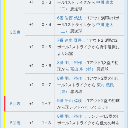
+1
0 - 3
ール1ストライクから
中川 恵太
（二）
悪送球
6番 岩西 悠汰
：1アウト満塁の1ボ
+1
0 - 4
ール1ストライクから
中川 恵太
（二）
悪送球
3回裏
7番 速水 謙吾
：1アウト2,3塁の2
+1
0 - 5
ボール2ストライクから野手選択に
より出塁
8番 羽川 裕作
：1アウト1,3塁の初
+1
0 - 6
球から
冨山 歩（捕）
悪送球
8番 羽川 裕作
：1アウト2塁の1ボ
+1
0 - 7
ール2ストライクから
東村 慈政
（遊）
悪送球
9番 平山 倖瑛
：1アウト2塁の初球
5回表
+1
1 - 7
から球レフトへ打ってヒット
8番 羽川 裕作
：ランナー1,3塁の1
5回裏
+1
1 - 8
ボール2ストライクから低めの球を