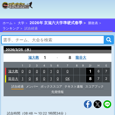
2026年 京滋六大学準硬式春季
ホーム
大学
勝敗表
ランキング
試合経過
2026/3/25（水）
1
8
滋大教
龍谷大
-
1
2
3
4
5
6
7
8
9
計
H
E
1
滋大教
0
0
0
0
1
0
0
6
7
8
龍谷大
1
0
6
0
1
0
0X
7
2
試合経過
メンバー
ボックススコア
テキスト速報
スコアブック
先発情報
試合時間（08:48 〜 10:22 1時間34分 ）