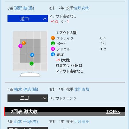
孫野 航(遊)
右打
2年
投手:
佐野 友哉
3番
２アウト走者なし
遊ゴ
+1点
0
-
1
１アウト３塁
ストライク
0-1
1
ボール
1-1
1
2
3
ファウル
1-2
3
遊ゴ
4
4
+1
(大西)
2
打者アウト(6-3)
２アウト走者なし
梅木 健志(捕)
右打
4年
投手:
佐野 友哉
4番
二ゴ
３アウトチェンジ
2回表 滋大教
TOPへ
山本 千尋(右)
右打
4年
投手:
大月 佑斗
6番