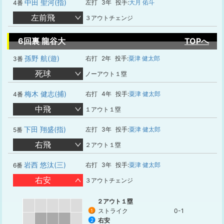
中田 聖河(指)
左打
3年
投手:
大月 佑斗
4番
左前飛
３アウトチェンジ
6回裏 龍谷大
TOPへ
孫野 航(遊)
右打
2年
投手:
粟津 健太郎
3番
死球
ノーアウト１塁
梅木 健志(捕)
右打
4年
投手:
粟津 健太郎
4番
中飛
１アウト１塁
下田 翔盛(指)
左打
3年
投手:
粟津 健太郎
5番
右飛
２アウト１塁
岩西 悠汰(三)
右打
3年
投手:
粟津 健太郎
6番
右安
３アウトチェンジ
２アウト１塁
ストライク
0-1
1
右安
2