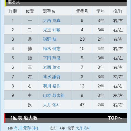
龍谷大
打順
位置
選手名
背番号
学年
投/打
1
一
大西 凰真
6
3年
右/右
2
二
児玉 知駿
4
3年
右/左
3
遊
孫野 航
23
2年
右/右
4
捕
梅木 健志
10
4年
右/右
5
指
下田 翔盛
5
3年
右/左
6
三
岩西 悠汰
7
3年
右/右
7
左
速水 謙吾
3
3年
左/左
8
右
羽川 裕作
13
2年
右/右
9
中
山本 鼓太朗
9
3年
左/左
投
大月 佑斗
47
2年
右/右
1回表 滋大教
TOPへ
有川 元翔(中)
左打
4年
投手:
大月 佑斗
1番