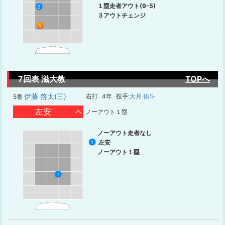
１塁走者アウト(9-5)
2
３アウトチェンジ
1
7回表 滋大教
TOPへ
伊藤 啓太(三)
右打
4年
投手:
大月 佑斗
5番
左安
ノーアウト１塁
ノーアウト走者なし
左安
1
ノーアウト１塁
1