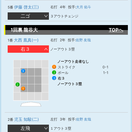
伊藤 啓太(三)
右打
4年
投手:
大月 佑斗
5番
二ゴ
３アウトチェンジ
1回裏 龍谷大
TOPへ
大西 凰真(一)
右打
2年
投手:
佐野 友哉
1番
右３
ノーアウト３塁
ノーアウト走者なし
ストライク
0-1
1
3
ボール
1-1
2
右３
3
ノーアウト３塁
2
1
児玉 知駿(二)
左打
3年
投手:
佐野 友哉
2番
左飛
１アウト３塁