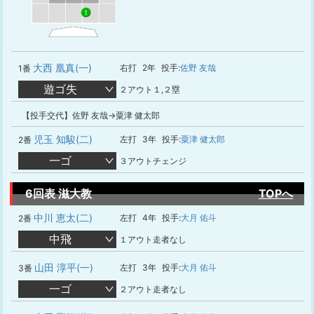
1
大西 凰真(一)
右打
2年
投手:
佐野 友哉
1番
遊ゴ失
２アウト１,２塁
【投手交代】佐野 友哉→粟津 健太郎
児玉 知駿(二)
左打
3年
投手:
粟津 健太郎
2番
一ゴ
３アウトチェンジ
6回表 滋大教
TOPへ
中川 恵太(二)
左打
4年
投手:
大月 佑斗
2番
中飛
１アウト走者なし
山田 淳平(一)
左打
3年
投手:
大月 佑斗
3番
一ゴ
２アウト走者なし