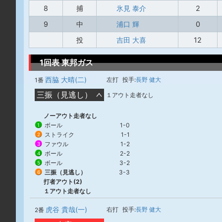
8
捕
氷見 泰介
2
9
中
浦口 輝
0
投
吉田 大喜
12
1回表 東邦ガス
西脇 大晴(二)
左打
投手:
長野 健大
1番
三振（見逃し）
１アウト走者なし
ノーアウト走者なし
ボール
1-0
1
ストライク
1-1
2
ファウル
1-2
3
ボール
2-2
4
ボール
3-2
5
三振（見逃し）
3-3
6
打者アウト(2)
１アウト走者なし
虎谷 貴哉(一)
右打
投手:
長野 健大
2番