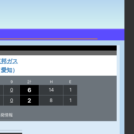
東邦ガス
（愛知）
9
計
H
E
6
0
14
1
2
0
8
1
先発情報