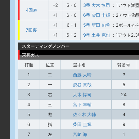
+2
5 - 0
3番 大木 惇司
：1アウト満
4回表
+1
6 - 0
6番 柴田 圭輝
：2アウト満
+1
6 - 1
5番 新田 旬希
：2ボールか
7回裏
+1
6 - 2
9番 土井 克也
：1アウト2,
スターティングメンバー
東邦ガス
打順
位置
選手名
背番号
1
二
西脇 大晴
3
2
一
虎谷 貴哉
5
3
右
大木 惇司
24
4
三
宮下 隼輔
8
5
遊
佐々木 大輔
4
6
指
柴田 圭輝
9
7
左
宮﨑 海
1