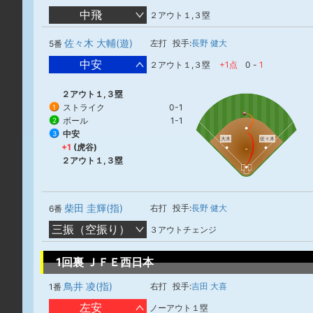
中飛
２アウト１,３塁
佐々木 大輔(遊)
左打
投手:
長野 健大
5番
中安
２アウト１,３塁
+1点
0
-
1
２アウト１,３塁
ストライク
0-1
1
ボール
1-1
2
中安
3
大木
佐々木
+1
(虎谷)
２アウト１,３塁
柴田 圭輝(指)
右打
投手:
長野 健大
6番
三振（空振り）
３アウトチェンジ
1回裏 ＪＦＥ西日本
鳥井 凌(指)
右打
投手:
吉田 大喜
1番
左安
ノーアウト１塁