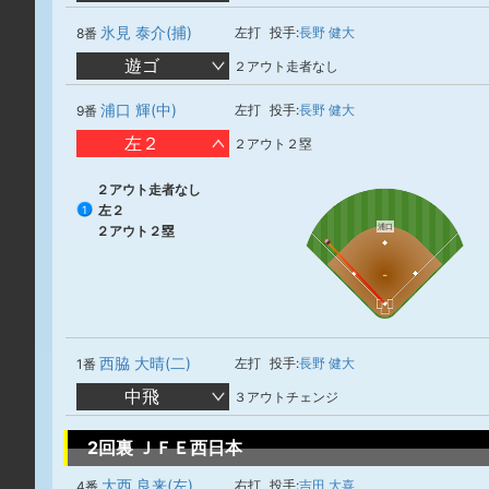
氷見 泰介(捕)
左打
投手:
長野 健大
8番
遊ゴ
２アウト走者なし
浦口 輝(中)
左打
投手:
長野 健大
9番
左２
２アウト２塁
２アウト走者なし
左２
1
浦口
２アウト２塁
西脇 大晴(二)
左打
投手:
長野 健大
1番
中飛
３アウトチェンジ
2回裏 ＪＦＥ西日本
大西 良来(左)
右打
投手:
吉田 大喜
4番