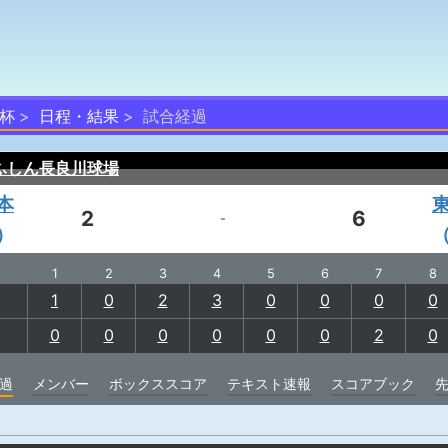
ス杯
日程・結果
試合経過
ふしん長良川球場
本
2
6
-
）
1
2
3
4
5
6
7
8
1
0
2
3
0
0
0
0
0
0
0
0
0
0
2
0
過
メンバー
ボックススコア
テキスト速報
スコアブック