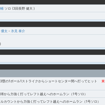
隼輔
ソロ (3回長野 健大 )
 優太
-
氷見 泰介
)
,3塁の1ボール1ストライクからショートセンター間へ打ってヒット
東
初球から力強く打ってレフト越えへのホームラン（1号ソロ）
フルカウントから力強く打ってレフト越えへのホームラン（1号ソロ）