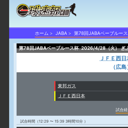
ホーム
JABA
第78回JABAベーブルー
第78回JABAベーブルース杯
2026/4/28（火）
ぎ
ＪＦＥ西日
（広島
東邦ガス
ＪＦＥ西日本
試合経
試合時間（12:29 〜 15:39 3時間10分 ）