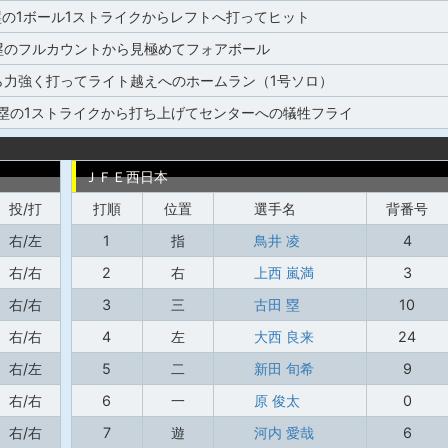
塁の1ボール1ストライクからレフトへ打ってヒット
塁のフルカウントから見極めてフォアボール
ら力強く打ってライト越えへのホームラン（1号ソロ）
3塁の1ストライクから打ち上げてセンターへの犠牲フライ
ＪＦＥ西日本
投/打
打順
位置
選手名
背番号
右/左
1
指
鳥井 凌
4
右/右
2
右
上西 嵐満
3
右/右
3
三
古田 塁
10
右/右
4
左
大西 良来
24
右/左
5
二
新田 旬希
9
右/右
6
一
原 俊太
0
右/右
7
遊
河内 愛哉
6