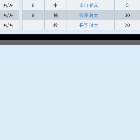
右/左
8
中
永山 裕真
5
右/左
9
捕
後藤 将太
30
右/右
投
長野 健大
20