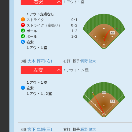
右安
１アウト１塁
１アウト走者なし
ストライク
0-1
1
ストライク（空振り）
0-2
2
ボール
1-2
3
虎谷
ボール
2-2
4
右安
5
１アウト１塁
大木 惇司(右)
右打
投手:
長野 健大
3番
左安
１アウト１,２塁
１アウト１塁
左安
1
虎谷
１アウト１,２塁
大木
宮下 隼輔(三)
右打
投手:
長野 健大
4番