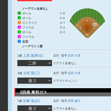
ノーアウト走者なし
ボール
1-0
1
ボール
2-0
2
ストライク
2-1
3
鳥井
ファウル
2-2
4
ボール
3-2
5
ファウル
6
左安
7
ノーアウト１塁
上西 嵐満(右)
左打
投手:
吉田 大喜
2番
二併
２アウト走者なし
古田 塁(三)
右打
投手:
吉田 大喜
3番
遊ゴ
３アウトチェンジ
2回表 東邦ガス
宮﨑 海(左)
右打
投手:
長野 健大
7番
遊ゴ
１アウト走者なし