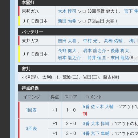
本塁打
東邦ガス
大木 惇司
ソロ (3回長野 健大 )
、
宮下 
ＪＦＥ西日本
新田 旬希
ソロ (7回吉田 大喜 )
バッテリー
東邦ガス
吉田 大喜
、
中村 光
、
髙橋 佑輔
、
栁川
長野 健大
、
岩本 龍之介
-
後藤 将太
ＪＦＥ西日本
岩本 龍之介
、
筒井 恒匡
-
末田 龍祐
(8回
審判
小澤(球)、太利(一)、荒波(二)、岩田(三)、藤吉(控)
得点経過
イニング
得点
スコア
コメント
5番 佐々木 大輔
：2アウト1
1回表
+1
1 - 0
制
+1
2 - 0
3番 大木 惇司
：1アウトの
3回表
+1
3 - 0
4番 宮下 隼輔
：1アウトの