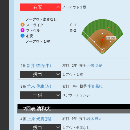
右安
ノーアウト１塁
ノーアウト走者なし
ストライク
0-1
1
ファウル
0-2
2
右安
3
佐藤（和）
ノーアウト１塁
新井 啓悟(中)
左打
2年
投手:
小岩 晃紀
2番
投ゴ
１アウト１塁
竹末 住維(左)
右打
3年
投手:
小岩 晃紀
3番
一併
３アウトチェンジ
2回表 清和大
上原 光貴(指)
右打
1年
投手:
鈴木 颯太
4番
投ゴ
１アウト走者なし