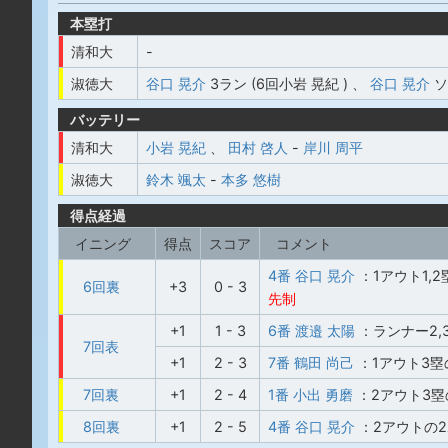
本塁打
清和大
-
淑徳大
谷口 晃介
3ラン (6回小岩 晃紀 )
、
谷口 晃介
ソ
バッテリー
清和大
小岩 晃紀
、
田村 啓人
-
岸川 周平
淑徳大
鈴木 颯太
-
本多 悠樹
得点経過
イニング
得点
スコア
コメント
4番 谷口 晃介
：1アウト1,
6回裏
+3
0 - 3
先制
+1
1 - 3
6番 渡邉 太陽
：ランナー2
7回表
+1
2 - 3
7番 鶴田 尚己
：1アウト3塁
7回裏
+1
2 - 4
1番 小出 勇磨
：2アウト3塁
8回裏
+1
2 - 5
4番 谷口 晃介
：2アウトの