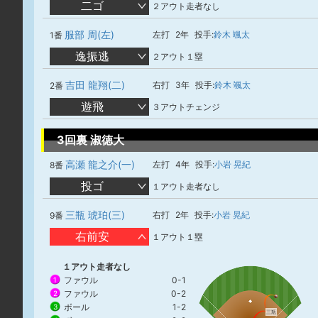
二ゴ
２アウト走者なし
服部 周(左)
左打
2年
投手:
鈴木 颯太
1番
逸振逃
２アウト１塁
吉田 龍翔(二)
右打
3年
投手:
鈴木 颯太
2番
遊飛
３アウトチェンジ
3回裏 淑徳大
高瀬 龍之介(一)
左打
4年
投手:
小岩 晃紀
8番
投ゴ
１アウト走者なし
三瓶 琥珀(三)
右打
2年
投手:
小岩 晃紀
9番
右前安
１アウト１塁
１アウト走者なし
ファウル
0-1
1
ファウル
0-2
2
ボール
1-2
3
三瓶