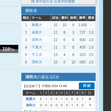
権 西中国大会 広島学院優勝
勝敗表
順位
チーム
試合
勝利
敗戦
勝率
勝差
1
10
10
0
1.000
-
敬愛大
2
12
8
3
.727
1.0
淑徳大
3
12
6
6
.500
1.0
清和大
4
11
5
6
.455
1.0
千葉大
TOPへ
5
13
4
8
.333
1.0
千工大
6
10
0
10
.000
1.0
理科大
清和大
の最近3試合
詳 細
【
試合終了
】
◇開始 5/24 13:49
チーム
1
2
3
4
5
6
7
8
9
計
敬愛大
0
1
0
0
1
0
0
0
1
3
清和大
0
0
0
0
0
0
1
0
0
1