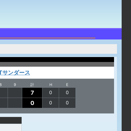
FTサンダース
8
9
計
H
E
7
0
0
0
0
0