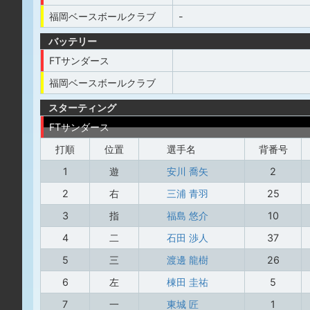
福岡ベースボールクラブ
-
バッテリー
FTサンダース
福岡ベースボールクラブ
スターティング
FTサンダース
打順
位置
選手名
背番号
1
遊
安川 喬矢
2
2
右
三浦 青羽
25
3
指
福島 悠介
10
4
二
石田 渉人
37
5
三
渡邊 龍樹
26
6
左
棟田 圭祐
5
7
一
東城 匠
1