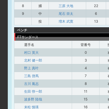
8
捕
三原 大地
22
9
中
尾石 崇太
6
投
増木 武寛
13
ベンチ
FTサンダース
選手名
背番号
村口 英大
0
北村 健一郎
3
野上 真叶
4
三島 啓馬
7
古川 胤志
8
生田 惇一郎
11
波多野 陸哉
15
末松 慎瑛
16