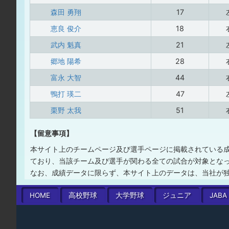
森田 勇翔
17
恵良 俊介
18
武内 魁真
21
郷地 陽希
28
富永 大智
44
鴨打 瑛二
47
栗野 太我
51
【留意事項】
本サイト上のチームページ及び選手ページに掲載されている
ており、当該チーム及び選手が関わる全ての試合が対象とな
なお、成績データに限らず、本サイト上のデータは、当社が
HOME
高校
野球
大学
野球
ジュニア
JABA