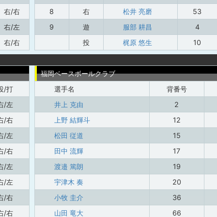
右/右
8
右
松井 亮磨
53
右/左
9
遊
服部 耕昌
4
右/右
投
梶原 悠生
10
福岡ベースボールクラブ
投/打
選手名
背番号
右/左
井上 克由
2
右/右
上野 結輝斗
12
右/左
松田 従道
15
右/右
田中 流輝
17
右/左
渡邉 篤朗
19
右/左
宇津木 奏
20
右/右
小牧 圭介
36
右/右
山田 竜大
66