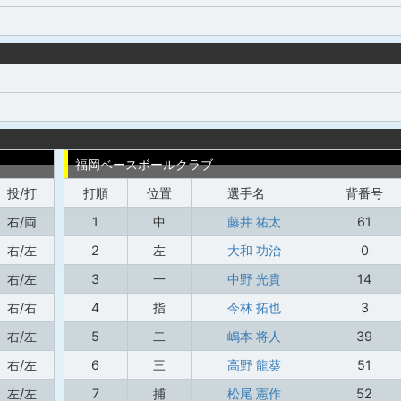
福岡ベースボールクラブ
投/打
打順
位置
選手名
背番号
右/両
1
中
藤井 祐太
61
右/左
2
左
大和 功治
0
右/左
3
一
中野 光貴
14
右/右
4
指
今林 拓也
3
右/左
5
二
嶋本 将人
39
右/左
6
三
高野 龍葵
51
左/左
7
捕
松尾 憲作
52