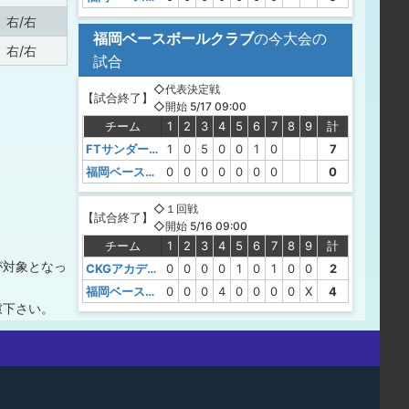
右/右
福岡ベースボールクラブ
の今大会の
右/右
試合
◇代表決定戦
【
試合終了
】
◇開始 5/17 09:00
チーム
1
2
3
4
5
6
7
8
9
計
FTサンダース
1
0
5
0
0
1
0
7
福岡ベースボールクラブ
0
0
0
0
0
0
0
0
◇１回戦
【
試合終了
】
◇開始 5/16 09:00
チーム
1
2
3
4
5
6
7
8
9
計
が対象となっ
CKGアカデミー
0
0
0
0
1
0
1
0
0
2
福岡ベースボールクラブ
0
0
0
4
0
0
0
0
X
4
慮下さい。