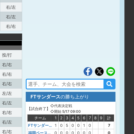
右/左
右/左
右/右
投/打
右/右
右/右
右/右
左/左
FTサンダース
の勝ち上がり
右/左
◇代表決定戦
【
試合終了
】
◇開始 5/17 09:00
右/右
チーム
1
2
3
4
5
6
7
8
9
計
右/左
FTサンダース
1
0
5
0
0
1
0
7
右/右
福岡ベースボールクラブ
0
0
0
0
0
0
0
0