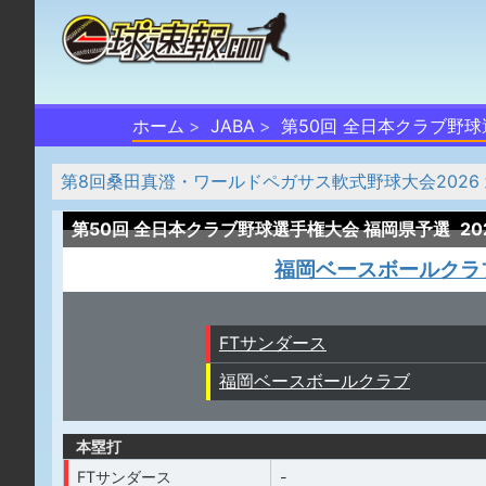
ホーム
JABA
第50回 全日本クラブ野
第8回桑田真澄・ワールドペガサス軟式野球大会2026
第50回 全日本クラブ野球選手権大会 福岡県予選
20
福岡ベースボールクラ
FTサンダース
福岡ベースボールクラブ
本塁打
FTサンダース
-