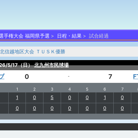
球選手権大会 福岡県予選
日程・結果
試合経過
 北信越地区大会 ＴＵＳＫ優勝
26/5/17（日）
北九州市民球場
ブ
0
7
-
1
2
3
4
5
6
7
1
0
5
0
0
1
0
0
0
0
0
0
0
0