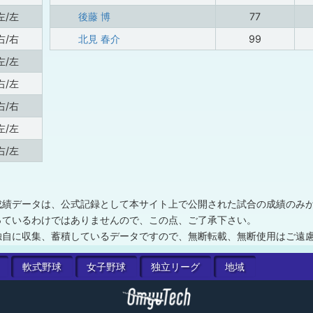
左/左
後藤 博
77
右/右
北見 春介
99
左/左
右/左
右/右
左/左
右/左
成績データは、公式記録として本サイト上で公開された試合の成績のみ
っているわけではありませんので、この点、ご了承下さい。
独自に収集、蓄積しているデータですので、無断転載、無断使用はご遠
軟式
野球
女子
野球
独立
リーグ
地域