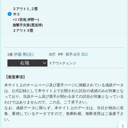
２アウト１,２塁
中２
1
+2
(宮侑,押野一)
遊撃手失策(悪送球)
２アウト３塁
伊藤 剛(左)
右打
6年
投手:
金田 直記
5番
右飛
３アウトチェンジ
【留意事項】
本サイト上のチームページ及び選手ページに掲載されている成績データ
は、公式記録として本サイト上で公開された試合の成績のみが対象とな
っており、当該チーム及び選手が関わる全ての試合が対象となっている
わけではありませんので、この点、ご了承下さい。
なお、成績データに限らず、本サイト上のデータは、当社が独自に収
集、蓄積しているデータですので、無断転載、無断使用はご遠慮下さ
い。
1