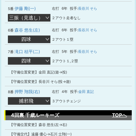
伊藤 剛(一)
右打
6年
投手:
長谷川 そら
5番
三振（見逃し）
２アウト走者なし
森谷 悠生(左)
右打
6年
投手:
長谷川 そら
6番
四球
２アウト１塁
滝口 桔平(二)
右打
5年
投手:
長谷川 そら
7番
四球
２アウト１,２塁
【守備位置変更】金田 直記(遊→投)
【守備位置変更】長谷川 そら(投→遊)
押野 翔我(右)
右打
4年
投手:
金田 直記
8番
捕邪飛
３アウトチェンジ
4回裏 千歳ルーキーズ
TOPへ
【守備位置変更】森谷 悠生(左→右)
【守備交代】遠藤 優心→石川 士翔(一)