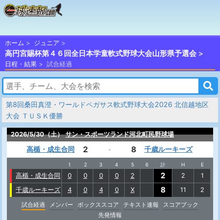
ホーム
ジュニア
高円宮賜杯第４６回全日本学童軟式野球大会山形県予選会
日程・結果
試合経過
第8回桑田真澄・ワールドペガサス軟式野球大会2026 北信越地区
大会 ＴＵＳＫ優勝
2026/5/30（土）
サン・スポーツランド河北町民野球場
2
8
高楯・成生合同
千歳ルーキーズ
-
1
2
3
4
5
6
計
H
E
2
高楯・成生合同
0
0
0
0
2
2
1
8
千歳ルーキーズ
4
0
4
0
X
11
2
試合経過
メンバー
ボックススコア
テキスト速報
スコアブック
先発情報