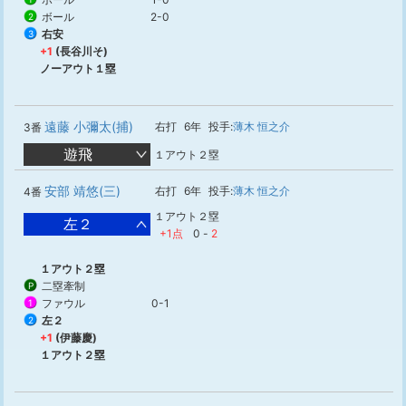
ボール
2-0
2
右安
3
+1
(長谷川そ)
ノーアウト１塁
遠藤 小彌太(捕)
右打
6年
投手:
薄木 恒之介
3番
遊飛
１アウト２塁
安部 靖悠(三)
右打
6年
投手:
薄木 恒之介
4番
１アウト２塁
左２
+1点
0
-
2
１アウト２塁
二塁牽制
P
ファウル
0-1
1
左２
2
+1
(伊藤慶)
１アウト２塁