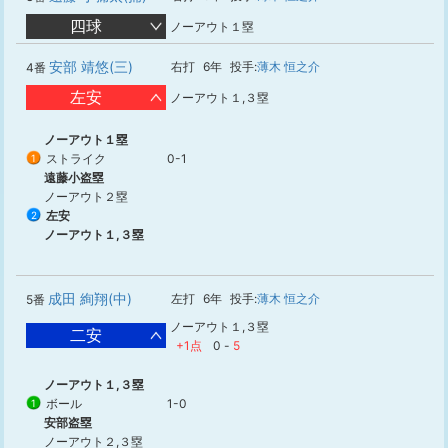
四球
ノーアウト１塁
安部 靖悠(三)
右打
6年
投手:
薄木 恒之介
4番
左安
ノーアウト１,３塁
ノーアウト１塁
ストライク
0-1
1
遠藤小盗塁
ノーアウト２塁
左安
2
ノーアウト１,３塁
成田 絢翔(中)
左打
6年
投手:
薄木 恒之介
5番
ノーアウト１,３塁
二安
+1点
0
-
5
ノーアウト１,３塁
ボール
1-0
1
安部盗塁
ノーアウト２,３塁