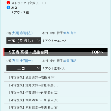
ストライク（空振り）
1-1
2
左２
3
２アウト２塁
大類 春弥(左)
右打
6年
投手:
高梨 蒼生
6番
三振（見逃し）
３アウトチェンジ
5回表 高楯・成生合同
TOPへ
石川 士翔(一)
右打
6年
投手:
金田 直記
9番
三ゴ
１アウト走者なし
【守備交代】成田 絢翔→高橋 柊(中)
【守備交代】瀬野 大輝→菅原 帆奏(一)
【守備交代】伊藤 慶叶→佐藤 希衣(二)
【守備交代】大類 春弥→荘司 蒼依(左)
【守備交代】戸村 龍圭→津川 和士(右)