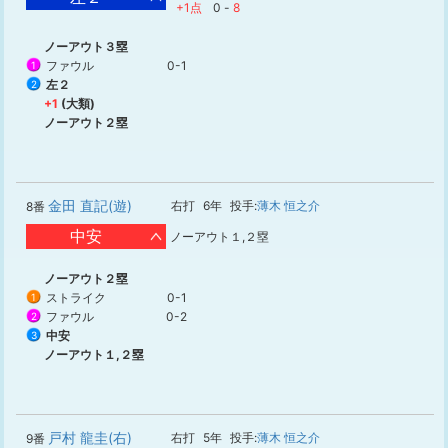
+1点
0
-
8
ノーアウト３塁
ファウル
0-1
1
左２
2
+1
(大類)
ノーアウト２塁
金田 直記(遊)
右打
6年
投手:
薄木 恒之介
8番
中安
ノーアウト１,２塁
ノーアウト２塁
ストライク
0-1
1
ファウル
0-2
2
中安
3
ノーアウト１,２塁
戸村 龍圭(右)
右打
5年
投手:
薄木 恒之介
9番