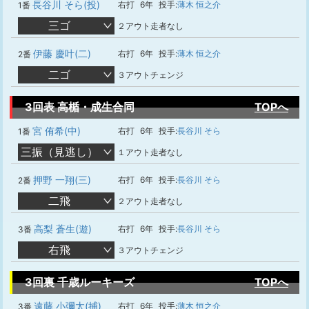
長谷川 そら(投)
右打
6年
投手:
薄木 恒之介
1番
三ゴ
２アウト走者なし
伊藤 慶叶(二)
右打
6年
投手:
薄木 恒之介
2番
二ゴ
３アウトチェンジ
3回表 高楯・成生合同
TOPへ
宮 侑希(中)
右打
6年
投手:
長谷川 そら
1番
三振（見逃し）
１アウト走者なし
押野 一翔(三)
右打
6年
投手:
長谷川 そら
2番
二飛
２アウト走者なし
高梨 蒼生(遊)
右打
6年
投手:
長谷川 そら
3番
右飛
３アウトチェンジ
3回裏 千歳ルーキーズ
TOPへ
遠藤 小彌太(捕)
右打
6年
投手:
薄木 恒之介
3番