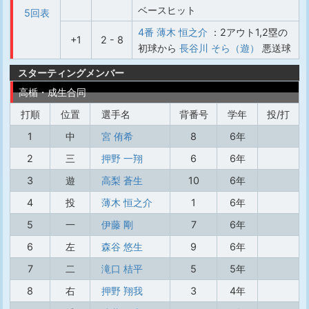
ベースヒット
5回表
4番 薄木 恒之介
：2アウト1,2塁の
+1
2 - 8
初球から
長谷川 そら（遊）
悪送球
スターティングメンバー
高楯・成生合同
打順
位置
選手名
背番号
学年
投/打
1
中
宮 侑希
8
6年
2
三
押野 一翔
6
6年
3
遊
高梨 蒼生
10
6年
4
投
薄木 恒之介
1
6年
5
一
伊藤 剛
7
6年
6
左
森谷 悠生
9
6年
7
二
滝口 桔平
5
5年
8
右
押野 翔我
3
4年