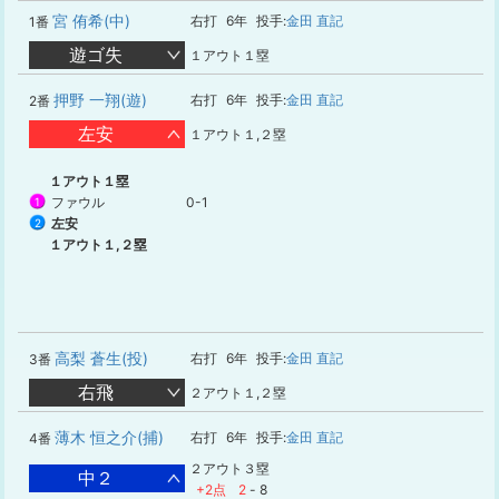
宮 侑希(中)
右打
6年
投手:
金田 直記
1番
遊ゴ失
１アウト１塁
押野 一翔(遊)
右打
6年
投手:
金田 直記
2番
左安
１アウト１,２塁
１アウト１塁
ファウル
0-1
1
左安
2
１アウト１,２塁
高梨 蒼生(投)
右打
6年
投手:
金田 直記
3番
右飛
２アウト１,２塁
薄木 恒之介(捕)
右打
6年
投手:
金田 直記
4番
２アウト３塁
中２
+2点
2
-
8