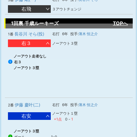
右飛
３アウトチェンジ
1回裏 千歳ルーキーズ
TOPへ
長谷川 そら(投)
右打
6年
投手:
薄木 恒之介
1番
右３
ノーアウト３塁
ノーアウト走者なし
右３
1
ノーアウト３塁
伊藤 慶叶(二)
右打
6年
投手:
薄木 恒之介
2番
ノーアウト１塁
右安
+1点
0
-
1
ノーアウト３塁
ボール
1-0
1