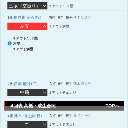
三振（空振り）
１アウト１,２塁
長谷川 そら(投)
右打
6年
投手:
薄木 恒之介
1番
左安
１アウト満塁
１アウト１,２塁
左安
1
１アウト満塁
伊藤 慶叶(二)
右打
6年
投手:
薄木 恒之介
2番
中飛
３アウトチェンジ
4回表 高楯・成生合同
TOPへ
薄木 恒之介(投)
右打
6年
投手:
長谷川 そら
4番
二ゴ
１アウト走者なし