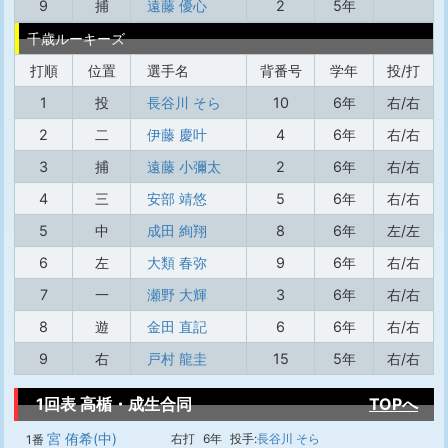
9
捕
遠藤 優心
2
5年
千歳ルーキーズ
打順
位置
選手名
背番号
学年
投/打
1
投
長谷川 そら
10
6年
右/右
2
二
伊藤 慶叶
4
6年
右/右
3
捕
遠藤 小彌太
2
6年
右/右
4
三
安部 靖悠
5
6年
右/右
5
中
成田 絢翔
8
6年
左/左
6
左
大類 春弥
9
6年
右/右
7
一
瀬野 大輝
3
6年
右/右
8
遊
金田 直記
6
6年
右/右
9
右
戸村 龍圭
15
5年
右/右
1回表 高楯・成生合同
TOPへ
宮 侑希(中)
右打
6年
投手:
長谷川 そら
1番