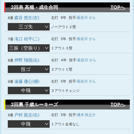
2回表 高楯・成生合同
TOPへ
森谷 悠生(左)
右打
6年
投手:
長谷川 そら
6番
三ゴ失
ノーアウト２塁
滝口 桔平(二)
右打
5年
投手:
長谷川 そら
7番
三振（空振り）
１アウト３塁
押野 翔我(右)
右打
4年
投手:
長谷川 そら
8番
投ゴ
２アウト１塁
遠藤 優心(捕)
右打
5年
投手:
長谷川 そら
9番
中飛
３アウトチェンジ
2回裏 千歳ルーキーズ
TOPへ
戸村 龍圭(右)
右打
5年
投手:
薄木 恒之介
9番
中飛
１アウト走者なし