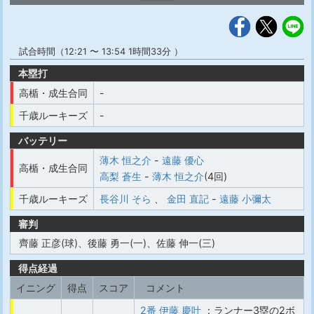
試合時間（12:21 〜 13:54 1時間33分 ）
本塁打
高楯・成生合同
-
千歳ルーキーズ
-
バッテリー
薄木 恒之介
-
遠藤 優心
高楯・成生合同
高梨 蒼生
-
薄木 恒之介
(4回)
千歳ルーキーズ
長谷川 そら
、
金田 直記
-
遠藤 小彌太
審判
齊藤 正彦(球)、後藤 勇一(一)、佐藤 伸一(三)
得点経過
イニング
得点
スコア
コメント
2番 伊藤 慶叶
：ランナー3塁の2ボ