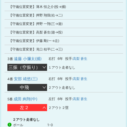
【守備位置変更】薄木 恒之介(投→捕)
【守備位置変更】押野 翔我(右→二)
【守備位置変更】押野 一翔(三→遊)
【守備位置変更】高梨 蒼生(遊→投)
【守備位置変更】伊藤 剛(一→左)
【守備位置変更】滝口 桔平(二→三)
遠藤 小彌太(捕)
右打
6年
投手:
高梨 蒼生
3番
三振（空振り）
１アウト走者なし
安部 靖悠(三)
右打
6年
投手:
高梨 蒼生
4番
中飛
２アウト走者なし
成田 絢翔(中)
左打
6年
投手:
高梨 蒼生
5番
左２
２アウト２塁
２アウト走者なし
ボール
1-0
1