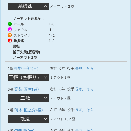
暴振逃
ノーアウト２塁
ノーアウト走者なし
ボール
1-0
1
ファウル
1-1
2
ストライク
1-2
3
暴振逃
1-3
4
暴投
捕手失策(悪送球)
ノーアウト２塁
押野 一翔(三)
右打
6年
投手:
長谷川 そら
2番
三振（空振り）
１アウト２塁
高梨 蒼生(遊)
右打
6年
投手:
長谷川 そら
3番
二飛
２アウト２塁
薄木 恒之介(投)
右打
6年
投手:
長谷川 そら
4番
敬遠
２アウト１,２塁
伊藤 剛(一)
右打
6年
投手:
長谷川 そら
5番