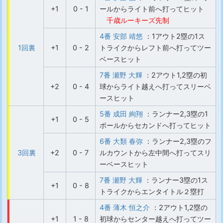
+1
0 - 1
ールからライト前へ打ってヒット
千歳ルーキーズ先制
4番 安部 靖悠
：1アウト2塁の1ス
1回裏
+1
0 - 2
トライクからレフト前へ打ってツー
ベースヒット
7番 瀬野 大輝
：2アウト1,2塁の初
+2
0 - 4
球からライト越えへ打ってスリーベ
ースヒット
5番 成田 絢翔
：ランナー2,3塁の1
+1
0 - 5
ボールからセカンドへ打ってヒット
6番 大類 春弥
：ランナー2,3塁のフ
3回裏
+2
0 - 7
ルカウントから左中間へ打ってスリ
ーベースヒット
7番 瀬野 大輝
：ランナー3塁の1ス
+1
0 - 8
トライクからエンタイトル２塁打
4番 薄木 恒之介
：2アウト1,2塁の
+1
1 - 8
初球からセンター越えへ打ってツー