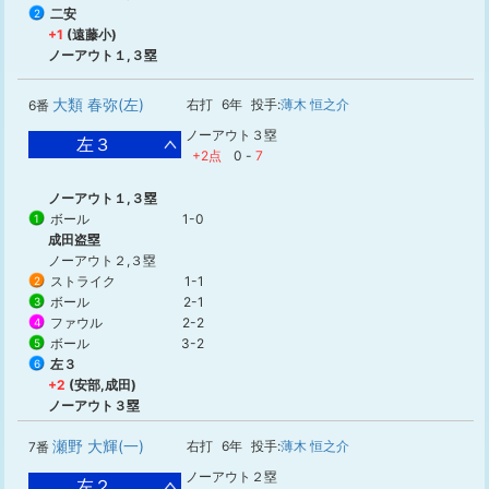
二安
2
+1
(遠藤小)
ノーアウト１,３塁
大類 春弥(左)
右打
6年
投手:
薄木 恒之介
6番
ノーアウト３塁
左３
+2点
0
-
7
ノーアウト１,３塁
ボール
1-0
1
成田盗塁
ノーアウト２,３塁
ストライク
1-1
2
ボール
2-1
3
ファウル
2-2
4
ボール
3-2
5
左３
6
+2
(安部,成田)
ノーアウト３塁
瀬野 大輝(一)
右打
6年
投手:
薄木 恒之介
7番
ノーアウト２塁
左２