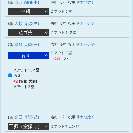
成田 絢翔(中)
左打
6年
投手:
薄木 恒之介
5番
中飛
２アウト２塁
大類 春弥(左)
右打
6年
投手:
薄木 恒之介
6番
遊ゴ失
２アウト１,２塁
瀬野 大輝(一)
右打
6年
投手:
薄木 恒之介
7番
２アウト３塁
右３
+2点
0
-
4
２アウト１,２塁
右３
1
+2
(安部,大類)
２アウト３塁
金田 直記(遊)
右打
6年
投手:
薄木 恒之介
8番
三振（空振り）
３アウトチェンジ