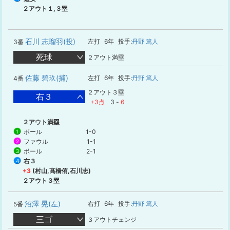
２アウト１,３塁
石川 志瑠羽(投)
左打
6年
投手:
丹野 篤人
3番
死球
２アウト満塁
佐藤 碧玖(捕)
左打
6年
投手:
丹野 篤人
4番
２アウト３塁
右３
+3点
3
-
6
２アウト満塁
ボール
1-0
1
ファウル
1-1
2
ボール
2-1
3
右３
4
+3
(村山,髙橋侑,石川志)
２アウト３塁
沼澤 晃(左)
右打
6年
投手:
丹野 篤人
5番
三ゴ
３アウトチェンジ