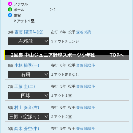
ファウル
4
ボール
2-2
5
左安
6
２アウト１塁
齋藤 陽瑳斗(投)
左打
6年
投手:
森谷 拓海
3番
左邪飛
３アウトチェンジ
2回裏 中山ジュニア野球スポーツ少年団
TOPへ
小林 操季(一)
右打
6年
投手:
齋藤 陽瑳斗
6番
右飛
１アウト走者なし
工藤 圭(二)
右打
5年
投手:
齋藤 陽瑳斗
7番
四球
１アウト１塁
村山 奏音(右)
右打
6年
投手:
齋藤 陽瑳斗
8番
三振（空振り）
２アウト２塁
鈴木 蒼空(中)
右打
5年
投手:
齋藤 陽瑳斗
9番