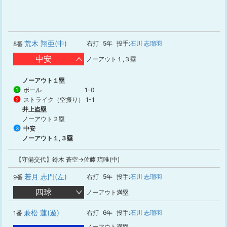
荒木 翔亜(中)
右打
5年
投手:
石川 志瑠羽
8番
中安
ノーアウト１,３塁
ノーアウト１塁
ボール
1-0
1
ストライク（空振り）
1-1
2
井上盗塁
ノーアウト２塁
中安
3
ノーアウト１,３塁
【守備交代】鈴木 蒼空→佐藤 琉唯(中)
若月 志門(左)
右打
5年
投手:
石川 志瑠羽
9番
四球
ノーアウト満塁
兼松 蓮(遊)
右打
6年
投手:
石川 志瑠羽
1番
ノーアウト満塁