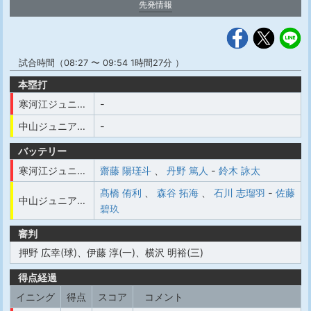
先発情報
試合時間（08:27 〜 09:54 1時間27分 ）
本塁打
寒河江ジュニアベースボールクラブ
-
中山ジュニア野球スポーツ少年団
-
バッテリー
寒河江ジュニアベースボールクラブ
齋藤 陽瑳斗
、
丹野 篤人
-
鈴木 詠太
髙橋 侑利
、
森谷 拓海
、
石川 志瑠羽
-
佐藤
中山ジュニア野球スポーツ少年団
碧玖
審判
押野 広幸(球)、伊藤 淳(一)、横沢 明裕(三)
得点経過
イニング
得点
スコア
コメント