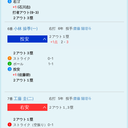
右ゴ
5
+1
(石川志)
打者アウト(9-3)
２アウト３塁
小林 操季(一)
右打
6年
投手:
齋藤 陽瑳斗
6番
２アウト１塁
投安
+1点
2
-
3
２アウト３塁
ストライク
0-1
1
ボール
1-1
2
投安
3
+1
(佐藤碧)
２アウト１塁
工藤 圭(二)
右打
5年
投手:
齋藤 陽瑳斗
7番
右安
２アウト１,３塁
２アウト１塁
ストライク（空振り）
0-1
1