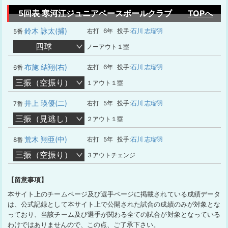
5回表 寒河江ジュニアベースボールクラブ
TOPへ
鈴木 詠太(捕)
右打
6年
投手:
石川 志瑠羽
5番
四球
ノーアウト１塁
布施 結翔(右)
左打
6年
投手:
石川 志瑠羽
6番
三振（空振り）
１アウト１塁
井上 瑛優(二)
右打
5年
投手:
石川 志瑠羽
7番
三振（見逃し）
２アウト１塁
荒木 翔亜(中)
右打
5年
投手:
石川 志瑠羽
8番
三振（空振り）
３アウトチェンジ
【留意事項】
本サイト上のチームページ及び選手ページに掲載されている成績データ
は、公式記録として本サイト上で公開された試合の成績のみが対象とな
っており、当該チーム及び選手が関わる全ての試合が対象となっている
わけではありませんので、この点、ご了承下さい。