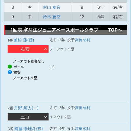
8
右
村山 奏音
9
6年
右/右
9
中
鈴木 蒼空
12
5年
右/右
1回表 寒河江ジュニアベースボールクラブ
TOPへ
兼松 蓮(遊)
右打
6年
投手:
高橋 侑利
1番
右安
ノーアウト１塁
ノーアウト走者なし
ボール
1-0
1
右安
2
ノーアウト１塁
丹野 篤人(一)
右打
6年
投手:
高橋 侑利
2番
三ゴ
１アウト２塁
齋藤 陽瑳斗(投)
左打
6年
投手:
高橋 侑利
3番