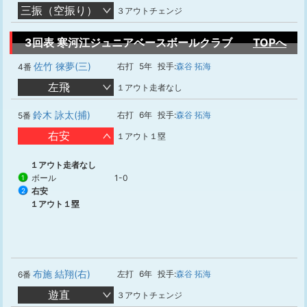
三振（空振り）
３アウトチェンジ
3回表 寒河江ジュニアベースボールクラブ
TOPへ
佐竹 徠夢(三)
右打
5年
投手:
森谷 拓海
4番
左飛
１アウト走者なし
鈴木 詠太(捕)
右打
6年
投手:
森谷 拓海
5番
右安
１アウト１塁
１アウト走者なし
ボール
1-0
1
右安
2
１アウト１塁
布施 結翔(右)
左打
6年
投手:
森谷 拓海
6番
遊直
３アウトチェンジ