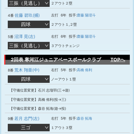
三振（見逃し）
２アウト２塁
佐藤 碧玖(捕)
左打
6年
投手:
齋藤 陽瑳斗
4番
四球
２アウト１,２塁
沼澤 晃(左)
右打
6年
投手:
齋藤 陽瑳斗
5番
三振（見逃し）
３アウトチェンジ
2回表 寒河江ジュニアベースボールクラブ
TOPへ
荒木 翔亜(中)
右打
5年
投手:
高橋 侑利
8番
四球
ノーアウト１塁
【守備位置変更】石川 志瑠羽(三→遊)
【守備位置変更】高橋 侑利(投→三)
【守備位置変更】森谷 拓海(遊→投)
若月 志門(左)
右打
5年
投手:
森谷 拓海
9番
三ゴ
１アウト３塁