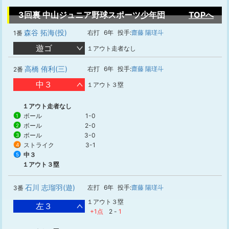
3回裏 中山ジュニア野球スポーツ少年団
TOPへ
森谷 拓海(投)
右打
6年
投手:
齋藤 陽瑳斗
1番
遊ゴ
１アウト走者なし
高橋 侑利(三)
右打
6年
投手:
齋藤 陽瑳斗
2番
中３
１アウト３塁
１アウト走者なし
ボール
1-0
1
ボール
2-0
2
ボール
3-0
3
ストライク
3-1
4
中３
5
１アウト３塁
石川 志瑠羽(遊)
左打
6年
投手:
齋藤 陽瑳斗
3番
１アウト３塁
左３
+1点
2
-
1