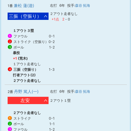
兼松 蓮(遊)
右打
6年
投手:
森谷 拓海
1番
２アウト走者なし
三振（空振り）
+1点
2
-
0
１アウト３塁
ファウル
0-1
1
ストライク（空振り）
0-2
2
ボール
1-2
3
暴投
+1
(荒木)
１アウト走者なし
三振（空振り）
1-3
4
打者アウト(2)
２アウト走者なし
丹野 篤人(一)
右打
6年
投手:
森谷 拓海
2番
左安
２アウト１塁
２アウト走者なし
ストライク
0-1
1
ボール
1-1
2
ファウル
1-2
3