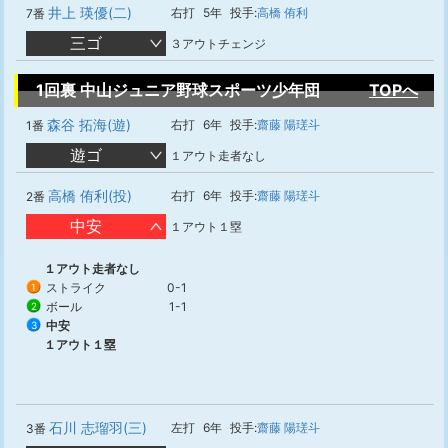
井上 瑛優(二)
右打
5年
投手:
高橋 侑利
7番
三ゴ
３アウトチェンジ
1回裏 中山ジュニア野球スポーツ少年団
TOPへ
森谷 拓海(遊)
右打
6年
投手:
齋藤 陽瑳斗
1番
遊ゴ
１アウト走者なし
高橋 侑利(投)
右打
6年
投手:
齋藤 陽瑳斗
2番
中安
１アウト１塁
１アウト走者なし
ストライク
0-1
1
ボール
1-1
2
中安
3
１アウト１塁
石川 志瑠羽(三)
左打
6年
投手:
齋藤 陽瑳斗
3番