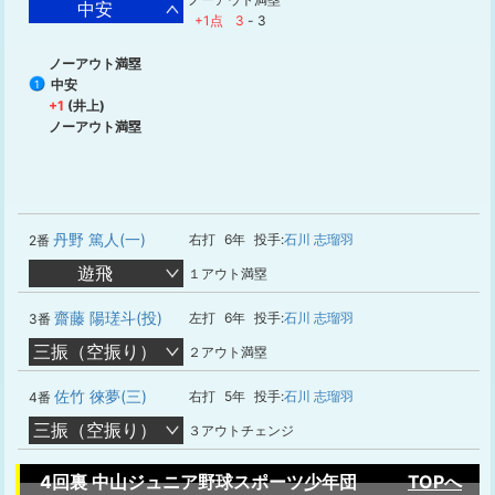
中安
+1点
3
-
3
ノーアウト満塁
中安
1
+1
(井上)
ノーアウト満塁
丹野 篤人(一)
右打
6年
投手:
石川 志瑠羽
2番
遊飛
１アウト満塁
齋藤 陽瑳斗(投)
左打
6年
投手:
石川 志瑠羽
3番
三振（空振り）
２アウト満塁
佐竹 徠夢(三)
右打
5年
投手:
石川 志瑠羽
4番
三振（空振り）
３アウトチェンジ
4回裏 中山ジュニア野球スポーツ少年団
TOPへ