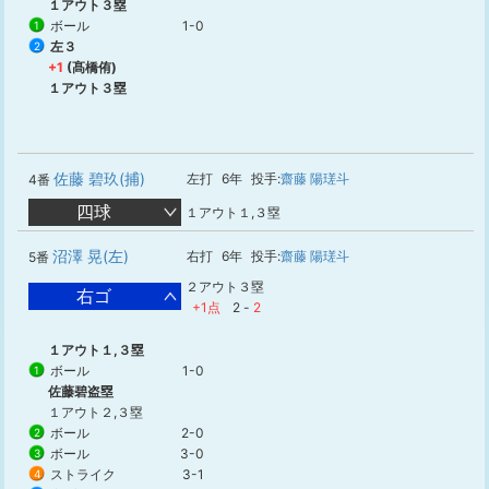
１アウト３塁
ボール
1-0
1
左３
2
+1
(髙橋侑)
１アウト３塁
佐藤 碧玖(捕)
左打
6年
投手:
齋藤 陽瑳斗
4番
四球
１アウト１,３塁
沼澤 晃(左)
右打
6年
投手:
齋藤 陽瑳斗
5番
２アウト３塁
右ゴ
+1点
2
-
2
１アウト１,３塁
ボール
1-0
1
佐藤碧盗塁
１アウト２,３塁
ボール
2-0
2
ボール
3-0
3
ストライク
3-1
4