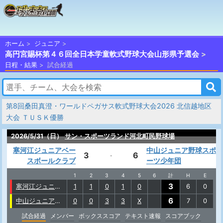
ホーム
ジュニア
高円宮賜杯第４６回全日本学童軟式野球大会山形県予選会
日程・結果
試合経過
第8回桑田真澄・ワールドペガサス軟式野球大会2026 北信越地区
大会 ＴＵＳＫ優勝
2026/5/31（日）
サン・スポーツランド河北町民野球場
寒河江ジュニアベー
中山ジュニア野球スポ
3
6
-
スボールクラブ
ーツ少年団
1
2
3
4
5
6
計
H
E
3
寒河江ジュニアベースボールクラブ
1
1
0
1
0
6
0
6
中山ジュニア野球スポーツ少年団
0
0
3
3
X
7
0
試合経過
メンバー
ボックススコア
テキスト速報
スコアブック