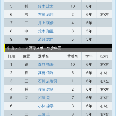
5
捕
鈴木 詠太
10
6年
6
右
布施 結翔
2
6年
右/左
7
二
井上 瑛優
4
5年
8
中
荒木 翔亜
8
5年
9
左
若月 志門
5
5年
中山ジュニア野球スポーツ少年団
打順
位置
選手名
背番号
学年
投/打
1
遊
森谷 拓海
10
6年
右/右
2
投
髙橋 侑利
6
6年
右/右
3
三
石川 志瑠羽
1
6年
右/左
4
捕
佐藤 碧玖
2
6年
右/左
5
左
沼澤 晃
7
6年
右/右
6
一
小林 操季
3
6年
右/右
7
二
工藤 圭
8
5年
右/右