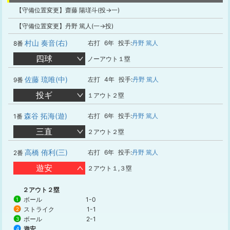
【守備位置変更】齋藤 陽瑳斗(投→一)
【守備位置変更】丹野 篤人(一→投)
村山 奏音(右)
右打
6年
投手:
丹野 篤人
8番
四球
ノーアウト１塁
佐藤 琉唯(中)
左打
4年
投手:
丹野 篤人
9番
投ギ
１アウト２塁
森谷 拓海(遊)
右打
6年
投手:
丹野 篤人
1番
三直
２アウト２塁
高橋 侑利(三)
右打
6年
投手:
丹野 篤人
2番
遊安
２アウト１,３塁
２アウト２塁
ボール
1-0
1
ストライク
1-1
2
ボール
2-1
3
遊安
4