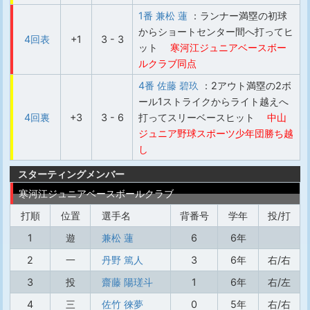
1番 兼松 蓮
：ランナー満塁の初球
からショートセンター間へ打ってヒ
4回表
+1
3 - 3
ット
寒河江ジュニアベースボー
ルクラブ同点
4番 佐藤 碧玖
：2アウト満塁の2ボ
ール1ストライクからライト越えへ
4回裏
+3
3 - 6
打ってスリーベースヒット
中山
ジュニア野球スポーツ少年団勝ち越
し
スターティングメンバー
寒河江ジュニアベースボールクラブ
打順
位置
選手名
背番号
学年
投/打
1
遊
兼松 蓮
6
6年
2
一
丹野 篤人
3
6年
右/右
3
投
齋藤 陽瑳斗
1
6年
右/左
4
三
佐竹 徠夢
0
5年
右/右