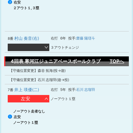
右安
2
２アウト１,３塁
村山 奏音(右)
右打
6年
投手:
齋藤 陽瑳斗
8番
３アウトチェンジ
4回表 寒河江ジュニアベースボールクラブ
TOPへ
【守備位置変更】森谷 拓海(投→遊)
【守備位置変更】石川 志瑠羽(遊→投)
井上 瑛優(二)
右打
5年
投手:
石川 志瑠羽
7番
左安
ノーアウト１塁
ノーアウト走者なし
左安
1
ノーアウト１塁