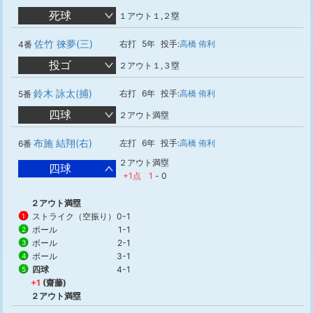
死球
１アウト１,２塁
佐竹 徠夢(三)
右打
5年
投手:
高橋 侑利
4番
投ゴ
２アウト１,３塁
鈴木 詠太(捕)
右打
6年
投手:
高橋 侑利
5番
四球
２アウト満塁
布施 結翔(右)
左打
6年
投手:
高橋 侑利
6番
２アウト満塁
四球
+1点
1
-
0
２アウト満塁
ストライク（空振り）
0-1
1
ボール
1-1
2
ボール
2-1
3
ボール
3-1
4
四球
4-1
5
+1
(齋藤)
２アウト満塁