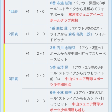
6番 布施 結翔
：2アウト満塁の3ボ
ール1ストライクから見極めてフォ
1回表
+1
1 - 0
アボール
寒河江ジュニアベース
ボールクラブ先制
1番 兼松 蓮
：1アウト3塁の2スト
2回表
+1
2 - 0
ライクから
森谷 拓海（投）
ワイル
ドピッチ
3番 石川 志瑠羽
：1アウト3塁の1
+1
2 - 1
ボールから左中間へ打ってスリーベ
ースヒット
5番 沼澤 晃
：1アウト2,3塁の3ボ
ール1ストライクから打つもライト
+1
2 - 2
3回裏
前ゴロ
中山ジュニア野球スポー
ツ少年団同点
6番 小林 操季
：2アウト3塁の1ボ
ール1ストライクからセカンドへ打
+1
2 - 3
ってヒット
中山ジュニア野球ス
ポーツ少年団勝ち越し