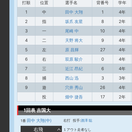
打順
位置
選手名
背番号
学年
1
中
田中 大翔
1
4年
2
指
坂爪 友星
8
2年
3
一
尾崎 中
10
4年
4
二
天野 将大
9
4年
5
左
原 昌輝
27
4年
6
右
双原 駿介
0
4年
7
三
近江 昂紀
6
4年
8
捕
西山 迅
3
3年
9
遊
穴井 秀山
26
4年
投
畑中 捷吾
17
2年
1回表 吉国大
田中 大翔(中)
右打
投手:
酒澤 聡
1番
右飛
１アウト走者なし