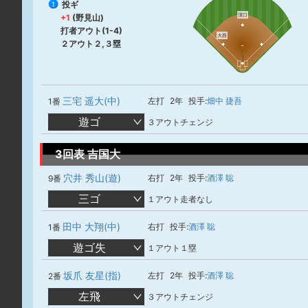
投ギ
1
濵口
+1
(野見山)
打者アウト(1-4)
大西
２アウト２,３塁
三宅 遥大(中)
左打
2年
投手:
畑中 捷吾
1番
遊ゴ
３アウトチェンジ
3回表 吉国大
穴井 秀山(遊)
右打
2年
投手:
酒澤 聡
9番
三ゴ
１アウト走者なし
田中 大翔(中)
右打
投手:
酒澤 聡
1番
遊ゴ失
１アウト１塁
坂爪 友星(指)
左打
2年
投手:
酒澤 聡
2番
左飛
３アウトチェンジ