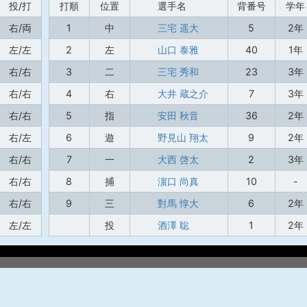
投/打
打順
位置
選手名
背番号
学年
右/両
1
中
三宅 遥大
5
2年
左/左
2
左
山口 泰雅
40
1年
右/右
3
二
三宅 秀和
23
3年
右/右
4
右
大井 蔵之介
7
3年
右/右
5
指
安田 秋音
36
2年
右/左
6
遊
野見山 翔太
9
2年
右/右
7
一
大西 啓太
2
3年
右/右
8
捕
濵口 尚真
10
-
右/右
9
三
對馬 惇大
6
2年
左/左
投
酒澤 聡
1
2年