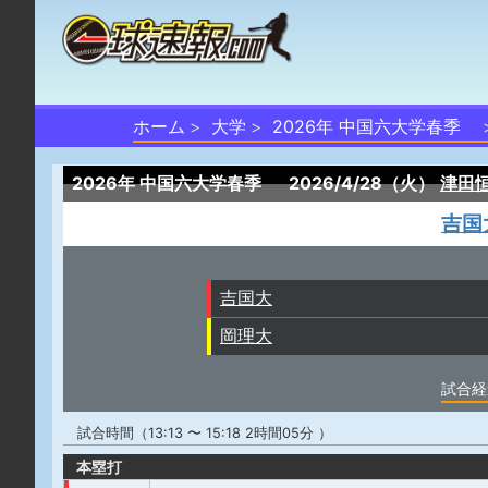
ホーム
大学
2026年 中国六大学春季
2026年 中国六大学春季
2026/4/28（火）
津田
吉国
吉国大
岡理大
試合経
試合時間（13:13 〜 15:18 2時間05分 ）
本塁打