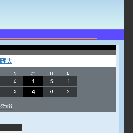
岡理大
9
計
H
E
1
0
5
1
4
X
6
2
先発情報