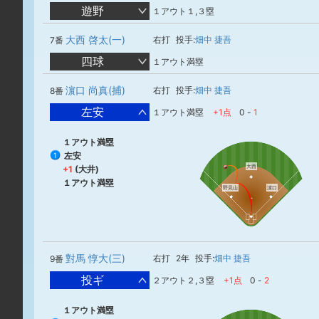
遊野
１アウト１,３塁
大西 啓太(一)
右打
投手:
畑中 捷吾
7番
四球
１アウト満塁
濵口 尚真(捕)
右打
投手:
畑中 捷吾
8番
左安
１アウト満塁
+1点
0
-
1
１アウト満塁
左安
1
大西
+1
(大井)
１アウト満塁
野見山
濵口
對馬 惇大(三)
右打
2年
投手:
畑中 捷吾
9番
投ギ
２アウト２,３塁
+1点
0
-
2
１アウト満塁