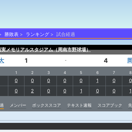
勝敗表
ランキング
試合経過
恒実メモリアルスタジアム（周南市野球場）
大
1
4
-
1
2
3
4
5
6
7
8
0
0
0
0
0
1
0
0
0
2
0
0
1
0
0
1
過
メンバー
ボックススコア
テキスト速報
スコアブック