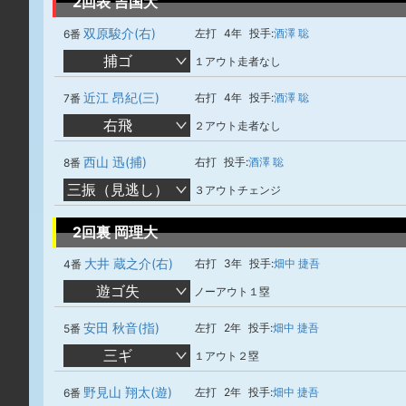
2回表 吉国大
双原駿介(右)
左打
4年
投手:
酒澤 聡
6番
捕ゴ
１アウト走者なし
近江 昂紀(三)
右打
4年
投手:
酒澤 聡
7番
右飛
２アウト走者なし
西山 迅(捕)
右打
投手:
酒澤 聡
8番
三振（見逃し）
３アウトチェンジ
2回裏 岡理大
大井 蔵之介(右)
右打
3年
投手:
畑中 捷吾
4番
遊ゴ失
ノーアウト１塁
安田 秋音(指)
左打
2年
投手:
畑中 捷吾
5番
三ギ
１アウト２塁
野見山 翔太(遊)
左打
2年
投手:
畑中 捷吾
6番