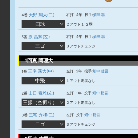
天野 翔大(二)
右打
4年
投手:
酒澤 聡
4番
四球
２アウト１,２塁
原 昌輝(左)
右打
4年
投手:
酒澤 聡
5番
三ゴ
３アウトチェンジ
1回裏 岡理大
三宅 遥大(中)
左打
2年
投手:
畑中 捷吾
1番
中飛
１アウト走者なし
山口 泰雅(左)
左打
1年
投手:
畑中 捷吾
2番
三振（空振り）
２アウト走者なし
三宅 秀和(二)
左打
投手:
畑中 捷吾
3番
二ゴ
３アウトチェンジ