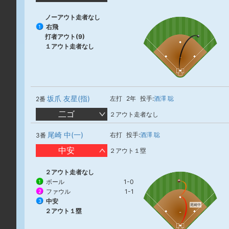
ノーアウト走者なし
右飛
1
打者アウト(9)
１アウト走者なし
坂爪 友星(指)
左打
2年
投手:
酒澤 聡
2番
二ゴ
２アウト走者なし
尾崎 中(一)
右打
投手:
酒澤 聡
3番
中安
２アウト１塁
２アウト走者なし
ボール
1-0
1
ファウル
1-1
2
中安
3
尾崎中
２アウト１塁