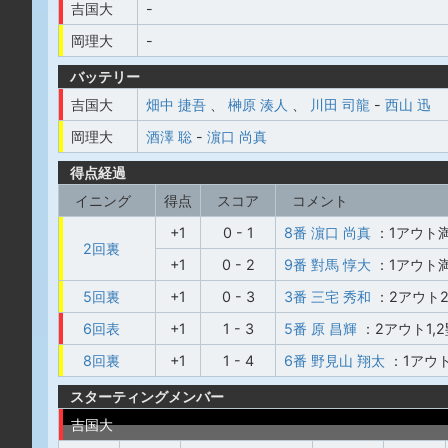
吉国大
-
岡理大
-
バッテリー
吉国大
畑中 捷吾
、
榊原 湊人
、
川田 司龍
-
西山 迅
岡理大
酒澤 聡
-
濵口 尚真
得点経過
イニング
得点
スコア
コメント
+1
0 - 1
8番 濵口 尚真
：1アウト
2回裏
+1
0 - 2
9番 對馬 惇大
：1アウト
5回裏
+1
0 - 3
3番 三宅 秀和
：2アウト
6回表
+1
1 - 3
5番 原 昌輝
：2アウト1,
8回裏
+1
1 - 4
6番 野見山 翔太
：1アウ
スターティングメンバー
吉国大