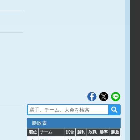
勝敗表
順位
チーム
試合
勝利
敗戦
勝率
勝差