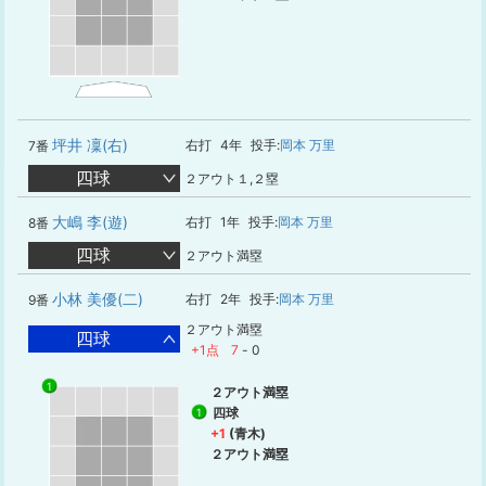
坪井 凜(右)
右打
4年
投手:
岡本 万里
7番
四球
２アウト１,２塁
大嶋 李(遊)
右打
1年
投手:
岡本 万里
8番
四球
２アウト満塁
小林 美優(二)
右打
2年
投手:
岡本 万里
9番
２アウト満塁
四球
+1点
7
-
0
1
２アウト満塁
四球
1
+1
(青木)
２アウト満塁