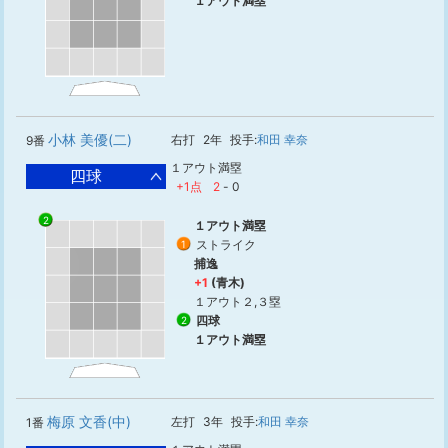
１アウト満塁
小林 美優(二)
右打
2年
投手:
和田 幸奈
9番
１アウト満塁
四球
+1点
2
-
0
2
1
１アウト満塁
ストライク
1
捕逸
+1
(青木)
１アウト２,３塁
四球
2
１アウト満塁
梅原 文香(中)
左打
3年
投手:
和田 幸奈
1番