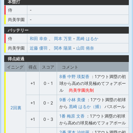
本塁打
侍
-
尚美学園
-
バッテリー
侍
和田 幸奈
、
岡本 万里
-
黒崎 はるか
尚美学園
近藤 優羽
、
関本 陽菜
-
山田 侑奈
得点経過
イニング
得点
スコア
コメント
8番 中野 瑛梨香
：1アウト満塁の初
+1
0 - 1
球から高めの球見極めてフォアボー
ル
尚美学園先制
9番 小林 美優
：1アウト満塁の初球
+1
0 - 2
から
黒崎 はるか（捕）
パスボール
2回裏
1番 梅原 文香
：1アウト満塁の初球
+1
0 - 3
から高めの球見極めてフォアボール
2番 濱本 沙娃羅
：1アウト満塁の初