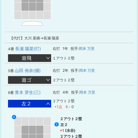
【代打】大川 菜摘→長瀬 陽菜
長瀬 陽菜(打)
右打
1年
投手:
岡本 万里
4番
遊飛
１アウト２塁
山田 侑奈(捕)
右打
2年
投手:
岡本 万里
5番
遊ゴ
２アウト２塁
青木 芽生(三)
右打
4年
投手:
岡本 万里
6番
２アウト２塁
左２
+1点
6
-
0
1
２アウト２塁
左２
1
+1
(水谷)
２アウト２塁