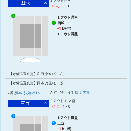
１アウト満塁
四球
+1点
3
-
0
1
１アウト満塁
四球
1
+1
(坪井)
１アウト満塁
【守備位置変更】和田 幸奈(投→右)
【守備位置変更】岡本 万里(右→投)
濱本 沙娃羅(左)
右打
2年
投手:
岡本 万里
2番
２アウト１,２塁
三ゴ
+1点
4
-
0
1
１アウト満塁
三ゴ
1
+1
(中野)