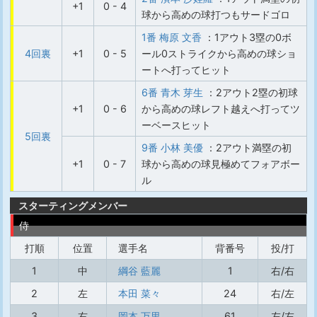
+1
0 - 4
球から高めの球打つもサードゴロ
1番 梅原 文香
：1アウト3塁の0ボ
4回裏
+1
0 - 5
ール0ストライクから高めの球ショ
ートへ打ってヒット
6番 青木 芽生
：2アウト2塁の初球
+1
0 - 6
から高めの球レフト越えへ打ってツ
ーベースヒット
5回裏
9番 小林 美優
：2アウト満塁の初
+1
0 - 7
球から高めの球見極めてフォアボー
ル
スターティングメンバー
侍
打順
位置
選手名
背番号
投/打
1
中
綱谷 藍麗
1
右/右
2
左
本田 菜々
24
右/左
3
右
岡本 万里
61
左/左