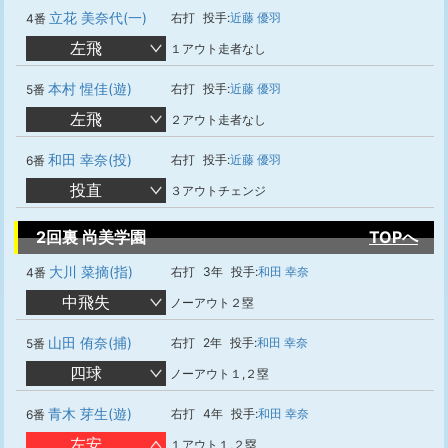
立花 美奈代(一)
右打
投手:
近藤 優羽
4番
左飛
１アウト走者なし
本村 惺佳(遊)
右打
投手:
近藤 優羽
5番
左飛
２アウト走者なし
和田 幸奈(投)
右打
投手:
近藤 優羽
6番
投直
３アウトチェンジ
2回裏 尚美学園
TOPへ
大川 菜摘(指)
右打
3年
投手:
和田 幸奈
4番
中飛失
ノーアウト２塁
山田 侑奈(捕)
右打
2年
投手:
和田 幸奈
5番
四球
ノーアウト１,２塁
青木 芽生(遊)
右打
4年
投手:
和田 幸奈
6番
左安
１アウト１,２塁