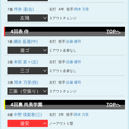
坪井 凜(右)
右打
4年
投手:
岡本 万里
7番
左飛
３アウトチェンジ
4回表 侍
TOPへ
綱谷 藍麗(中)
右打
投手:
近藤 優羽
1番
遊ゴ
１アウト走者なし
本田 菜々(左)
左打
投手:
近藤 優羽
2番
三ゴ
２アウト走者なし
岡本 万里(投)
左打
投手:
近藤 優羽
3番
三振（空振り）
３アウトチェンジ
4回裏 尚美学園
TOPへ
中野 瑛梨香(三)
右打
2年
投手:
岡本 万里
8番
遊安
ノーアウト１塁