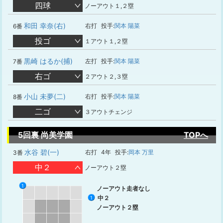
四球
ノーアウト１,２塁
和田 幸奈(右)
右打
投手:
関本 陽菜
6番
投ゴ
１アウト１,２塁
黒崎 はるか(捕)
左打
投手:
関本 陽菜
7番
右ゴ
２アウト２,３塁
小山 未夢(二)
右打
投手:
関本 陽菜
8番
二ゴ
３アウトチェンジ
5回裏 尚美学園
TOPへ
水谷 碧(一)
右打
4年
投手:
岡本 万里
3番
中２
ノーアウト２塁
1
ノーアウト走者なし
中２
1
ノーアウト２塁