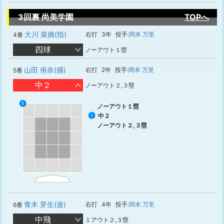
3回裏 尚美学園
TOPへ
大川 菜摘(指)
右打
3年
投手:
岡本 万里
4番
四球
ノーアウト１塁
山田 侑奈(捕)
右打
2年
投手:
岡本 万里
5番
中２
ノーアウト２,３塁
1
ノーアウト１塁
中２
1
ノーアウト２,３塁
青木 芽生(遊)
右打
4年
投手:
岡本 万里
6番
中飛
１アウト２,３塁