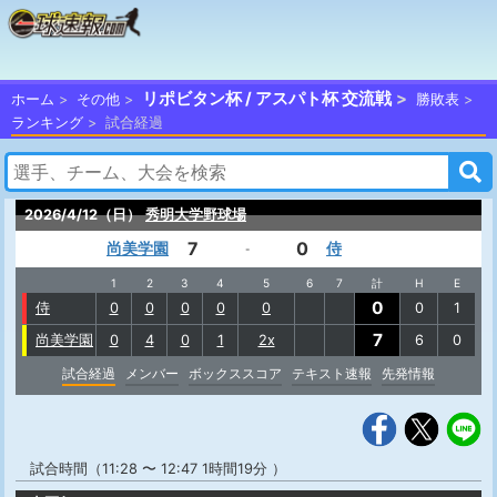
リポビタン杯 / アスパト杯 交流戦
ホーム
その他
勝敗表
ランキング
試合経過
2026/4/12（日）
秀明大学野球場
7
0
尚美学園
侍
-
1
2
3
4
5
6
7
計
H
E
0
侍
0
0
0
0
0
0
1
7
尚美学園
0
4
0
1
2x
6
0
試合経過
メンバー
ボックススコア
テキスト速報
先発情報
試合時間（11:28 〜 12:47 1時間19分 ）