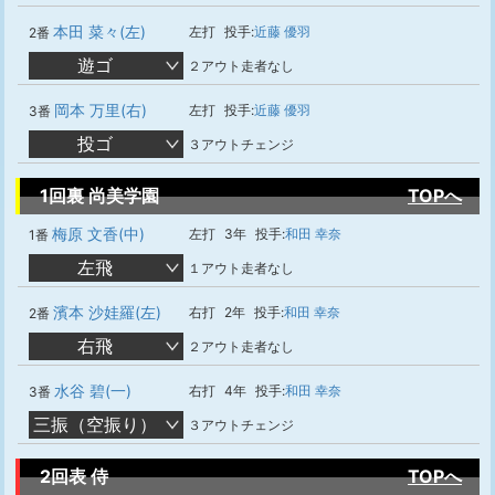
本田 菜々(左)
左打
投手:
近藤 優羽
2番
遊ゴ
２アウト走者なし
岡本 万里(右)
左打
投手:
近藤 優羽
3番
投ゴ
３アウトチェンジ
1回裏 尚美学園
TOPへ
梅原 文香(中)
左打
3年
投手:
和田 幸奈
1番
左飛
１アウト走者なし
濱本 沙娃羅(左)
右打
2年
投手:
和田 幸奈
2番
右飛
２アウト走者なし
水谷 碧(一)
右打
4年
投手:
和田 幸奈
3番
三振（空振り）
３アウトチェンジ
2回表 侍
TOPへ