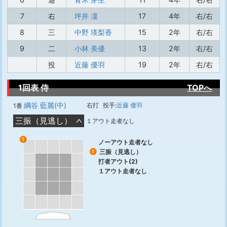
7
右
坪井 凜
17
4年
右/右
8
三
中野 瑛梨香
15
2年
右/右
9
二
小林 美優
13
2年
右/右
投
近藤 優羽
19
2年
右/右
1回表 侍
TOPへ
綱谷 藍麗(中)
右打
投手:
近藤 優羽
1番
三振（見逃し）
１アウト走者なし
1
ノーアウト走者なし
三振（見逃し）
1
打者アウト(2)
１アウト走者なし