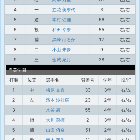
4
一
立花 美奈代
3
右/右
5
遊
本村 惺佳
66
右/右
6
投
和田 幸奈
55
右/右
7
捕
黒崎 はるか
12
右/左
8
二
小山 未夢
9
右/右
9
三
金城 妃月
28
右/右
尚美学園
打順
位置
選手名
背番号
学年
投/打
1
中
梅原 文香
33
3年
右/左
2
左
濱本 沙娃羅
23
2年
右/右
3
一
水谷 碧
55
4年
右/右
4
指
大川 菜摘
2
3年
右/右
5
捕
山田 侑奈
51
2年
右/右
6
遊
青木 芽生
11
4年
右/右