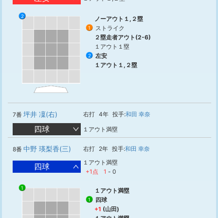
2
1
ノーアウト１,２塁
ストライク
1
２塁走者アウト(2-6)
１アウト１塁
左安
2
１アウト１,２塁
坪井 凜(右)
右打
4年
投手:
和田 幸奈
7番
四球
１アウト満塁
中野 瑛梨香(三)
右打
2年
投手:
和田 幸奈
8番
１アウト満塁
四球
+1点
1
-
0
1
１アウト満塁
四球
1
+1
(山田)