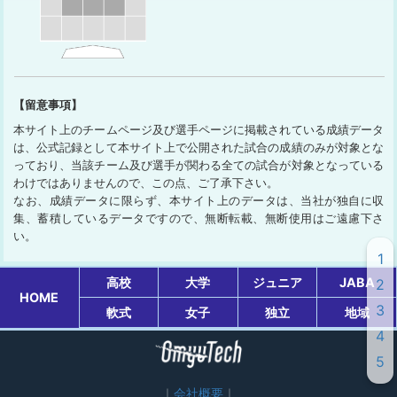
【留意事項】
本サイト上のチームページ及び選手ページに掲載されている成績データ
は、公式記録として本サイト上で公開された試合の成績のみが対象とな
っており、当該チーム及び選手が関わる全ての試合が対象となっている
わけではありませんので、この点、ご了承下さい。
なお、成績データに限らず、本サイト上のデータは、当社が独自に収
集、蓄積しているデータですので、無断転載、無断使用はご遠慮下さ
い。
1
高校
大学
ジュニア
JABA
2
HOME
3
軟式
女子
独立
地域
4
5
会社概要