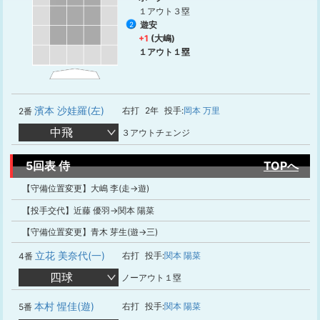
１アウト３塁
遊安
2
+1
(大嶋)
１アウト１塁
濱本 沙娃羅(左)
右打
2年
投手:
岡本 万里
2番
中飛
３アウトチェンジ
5回表 侍
TOPへ
【守備位置変更】大嶋 李(走→遊)
【投手交代】近藤 優羽→関本 陽菜
【守備位置変更】青木 芽生(遊→三)
立花 美奈代(一)
右打
投手:
関本 陽菜
4番
四球
ノーアウト１塁
本村 惺佳(遊)
右打
投手:
関本 陽菜
5番