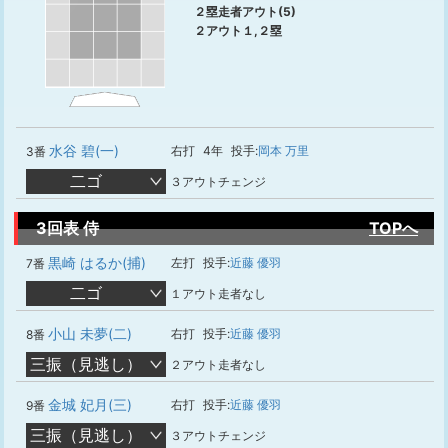
２塁走者アウト(5)
２アウト１,２塁
水谷 碧(一)
右打
4年
投手:
岡本 万里
3番
二ゴ
３アウトチェンジ
3回表 侍
TOPへ
黒崎 はるか(捕)
左打
投手:
近藤 優羽
7番
二ゴ
１アウト走者なし
小山 未夢(二)
右打
投手:
近藤 優羽
8番
三振（見逃し）
２アウト走者なし
金城 妃月(三)
右打
投手:
近藤 優羽
9番
三振（見逃し）
３アウトチェンジ