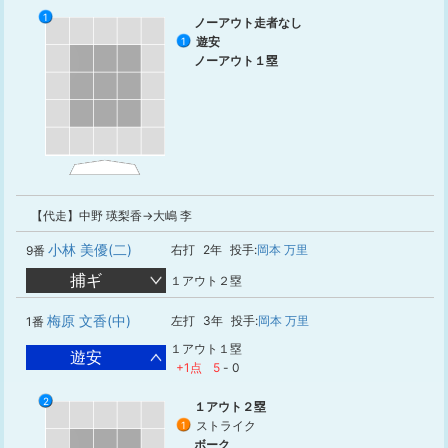
1
ノーアウト走者なし
遊安
1
ノーアウト１塁
【代走】中野 瑛梨香→大嶋 李
小林 美優(二)
右打
2年
投手:
岡本 万里
9番
捕ギ
１アウト２塁
梅原 文香(中)
左打
3年
投手:
岡本 万里
1番
１アウト１塁
遊安
+1点
5
-
0
2
1
１アウト２塁
ストライク
1
ボーク