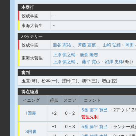
本塁打
佼成学園
-
東海大菅生
-
バッテリー
佼成学園
熊谷 憲祐
、
斉藤 蓮慎
、
山崎 弘睦
-
岡田
上原 慎之輔
-
鹿倉 隆志
東海大菅生
上原 慎之輔
、
藤平 寛己
-
沼澤 史稀
(6回)
審判
玉置(球)、松本(一)、窪田(二)、畑中(三)、増山(控)
得点経過
イニング
得点
スコア
コメント
5番 藤平 寛己
：2アウト1,
1回裏
+2
0 - 2
菅生先制
+1
0 - 3
5番 藤平 寛己
：ランナー満
3回裏