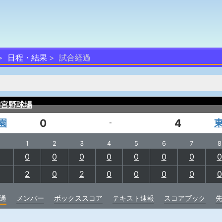
日程・結果
試合経過
神宮野球場
園
0
4
-
1
2
3
4
5
6
7
8
0
0
0
0
0
0
0
0
2
0
2
0
0
0
0
0
過
メンバー
ボックススコア
テキスト速報
スコアブック