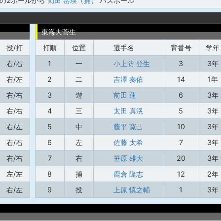
塁の2ボールから
岡田 岳瑛（捕）
パスボール
東海大菅生
投/打
打順
位置
選手名
背番号
学年
右/右
1
一
小上防 登生
3
3年
右/左
2
二
吉澤 奏佑
14
1年
右/右
3
遊
前田 蓮
6
3年
右/右
4
三
太田 真滉
5
3年
右/左
5
中
藤平 寛己
10
3年
右/右
6
左
佐藤 太希
7
3年
右/右
7
右
笹原 雄大
20
3年
左/左
8
捕
鹿倉 隆志
12
2年
右/左
9
投
上原 慎之輔
1
3年