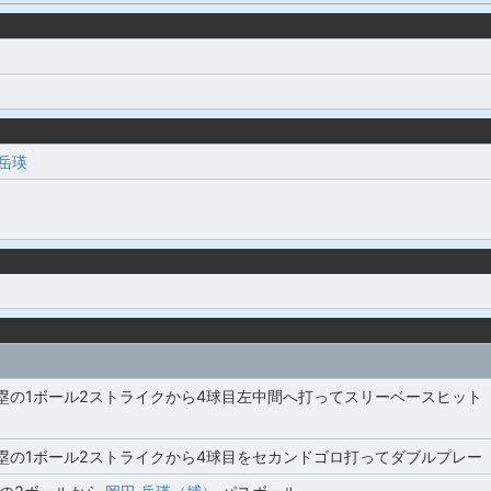
 岳瑛
2塁の1ボール2ストライクから4球目左中間へ打ってスリーベースヒット
塁の1ボール2ストライクから4球目をセカンドゴロ打ってダブルプレー