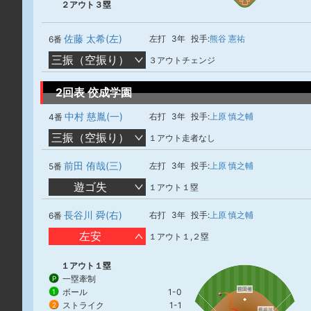
２アウト３塁
佐藤 太希(左)
左打
3年
投手:
熊谷 憲祐
6番
三振（空振り）
３アウトチェンジ
2回表 佼成学園
中村 慈胤(一)
右打
3年
投手:
上原 慎之輔
4番
三振（空振り）
１アウト走者なし
前田 侑哉(三)
左打
3年
投手:
上原 慎之輔
5番
遊ゴ失
１アウト１塁
長谷川 舜(右)
右打
3年
投手:
上原 慎之輔
6番
左安
１アウト１,２塁
１アウト１塁
一塁牽制
P
前田侑
ボール
1-0
1
ストライク
1-1
2
長谷川