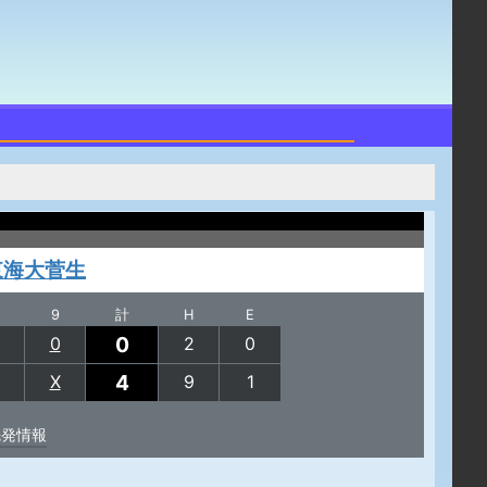
東海大菅生
9
計
H
E
0
0
2
0
4
X
9
1
先発情報