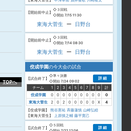
【東海大菅生】
中澤幸佑
酒井奏歌
川崎稜太
◇３回戦
【
開始前中止
】
◇開始 7/15 11:30
東海大菅生
ー
日野台
◇３回戦
【
開始前中止
】
◇開始 7/14 08:30
東海大菅生
ー
日野台
佼成学園
の今大会の試合
◇準々決勝
詳 細
【
試合終了
】
TOPへ
◇開始 7/24 09:02
チーム
1
2
3
4
5
6
7
8
9
計
佼成学園
0
0
0
0
0
0
0
0
0
0
東海大菅生
2
0
2
0
0
0
0
0
X
4
【佼成学園】
熊谷憲祐
斉藤蓮慎
山崎弘睦
【東海大菅生】
上原慎之輔
藤平寛己
◇５回戦
詳 細
【
試合終了
】
◇開始 7/22 12:06