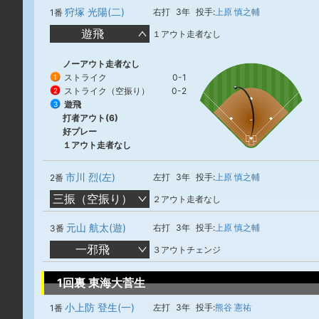
狩塚 光陽(二)
右打
3年
投手:
上原 慎之輔
1番
遊飛
１アウト走者なし
ノーアウト走者なし
ストライク
0-1
1
ストライク（空振り）
0-2
2
遊飛
3
打者アウト(6)
好プレー
１アウト走者なし
市川 烈(左)
左打
3年
投手:
上原 慎之輔
2番
三振（空振り）
２アウト走者なし
元山 航太(遊)
右打
3年
投手:
上原 慎之輔
3番
一邪飛
３アウトチェンジ
1回裏 東海大菅生
小上防 登生(一)
左打
3年
投手:
熊谷 憲祐
1番