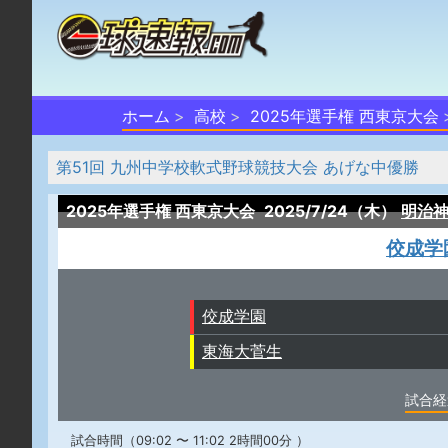
ホーム
高校
2025年選手権 西東京大会
第51回 九州中学校軟式野球競技大会 あげな中優勝
2025年選手権 西東京大会
2025/7/24（木）
明治
佼成学
佼成学園
東海大菅生
試合経
試合時間（09:02 〜 11:02 2時間00分 ）