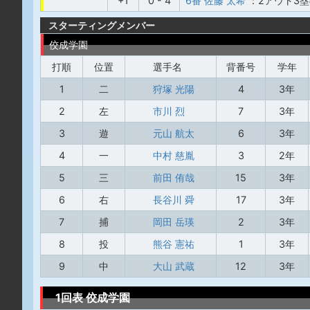
+1
0 - 4
6番 佐藤 太希
：2アウト3
スターティングメンバー
佼成学園
打順
位置
選手名
背番号
学年
1
二
狩塚 光陽
4
3年
2
左
市川 烈
7
3年
3
遊
元山 航太
6
3年
4
一
中村 慈胤
3
2年
5
三
前田 侑哉
15
3年
6
右
長谷川 舜
17
3年
7
捕
岡田 岳瑛
2
3年
8
投
熊谷 憲祐
1
3年
9
中
大山 武蔵
12
3年
1回表 佼成学園