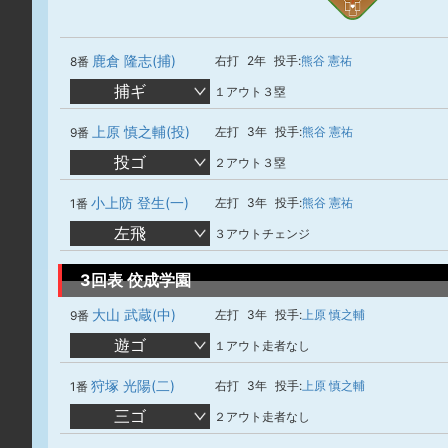
鹿倉 隆志(捕)
右打
2年
投手:
熊谷 憲祐
8番
捕ギ
１アウト３塁
上原 慎之輔(投)
左打
3年
投手:
熊谷 憲祐
9番
投ゴ
２アウト３塁
小上防 登生(一)
左打
3年
投手:
熊谷 憲祐
1番
左飛
３アウトチェンジ
3回表 佼成学園
大山 武蔵(中)
左打
3年
投手:
上原 慎之輔
9番
遊ゴ
１アウト走者なし
狩塚 光陽(二)
右打
3年
投手:
上原 慎之輔
1番
三ゴ
２アウト走者なし