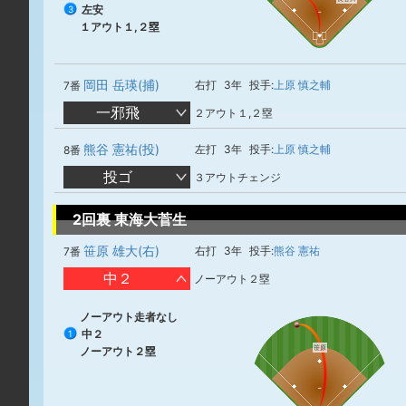
左安
3
１アウト１,２塁
岡田 岳瑛(捕)
右打
3年
投手:
上原 慎之輔
7番
一邪飛
２アウト１,２塁
熊谷 憲祐(投)
左打
3年
投手:
上原 慎之輔
8番
投ゴ
３アウトチェンジ
2回裏 東海大菅生
笹原 雄大(右)
右打
3年
投手:
熊谷 憲祐
7番
中２
ノーアウト２塁
ノーアウト走者なし
中２
1
笹原
ノーアウト２塁