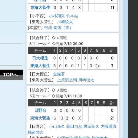
東海大菅生
3
3
1
4
X
11
【小平西】
小林翔真
竹本結
【東海大菅生】
川崎稜太
[本塁打]
吉澤 奏佑（東）
【
試合終了
】
◇４回戦
◇開始 7/19 09:00
8回コールド
チーム
1
2
3
4
5
6
7
8
9
計
日大櫻丘
0
0
0
0
0
0
0
0
0
東海大菅生
3
0
0
0
1
1
0
2x
7
TOPへ
【日大櫻丘】
金森蒼
【東海大菅生】
上原慎之輔
川崎稜太
【
試合終了
】
◇３回戦
◇開始 7/16 11:30
5回コールド
チーム
1
2
3
4
5
6
7
8
9
計
日野台
0
0
0
0
0
0
東海大菅生
6
13
2
0
X
21
【日野台】
小山遙久
藤田自然
幾留陸久
内藤暖真
幾留陸久