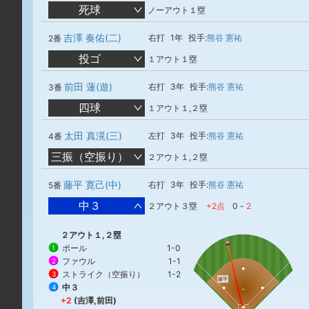
死球
ノーアウト１塁
吉澤 奏佑(二)
右打
1年
投手:
熊谷 憲祐
2番
投ゴ
１アウト１塁
前田 蓮(遊)
右打
3年
投手:
熊谷 憲祐
3番
四球
１アウト１,２塁
太田 真滉(三)
左打
3年
投手:
熊谷 憲祐
4番
三振（空振り）
２アウト１,２塁
藤平 寛己(中)
右打
3年
投手:
熊谷 憲祐
5番
中３
２アウト３塁
+2点
0
-
2
２アウト１,２塁
ボール
1-0
1
ファウル
1-1
2
ストライク（空振り）
1-2
3
藤平
中３
4
+2
(吉澤,前田)