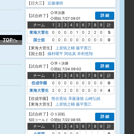
【日大三】
近藤優樹
◇準決勝
詳 細
【
試合終了
】
◇開始 7/27 09:01
チーム
1
2
3
4
5
6
7
8
9
計
東海大菅生
0
0
0
0
1
0
2
2
0
5
TOPへ
国士舘
0
0
0
0
0
0
0
0
0
0
【東海大菅生】
上原慎之輔
藤平寛己
【国士舘】
鎌村曜平
関佑真
井村悠翔
◇準々決勝
詳 細
【
試合終了
】
◇開始 7/24 09:02
チーム
1
2
3
4
5
6
7
8
9
計
佼成学園
0
0
0
0
0
0
0
0
0
0
東海大菅生
2
0
2
0
0
0
0
0
X
4
【佼成学園】
熊谷憲祐
斉藤蓮慎
山崎弘睦
【東海大菅生】
上原慎之輔
藤平寛己
【
試合終了
】
◇５回戦
詳 細
◇開始 7/22 08:55
5回コールド
チーム
1
2
3
4
5
6
7
8
9
計
小平西
0
0
0
0
0
0