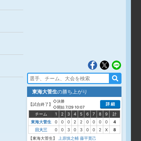
東海大菅生
の勝ち上がり
◇決勝
詳 細
【
試合終了
】
◇開始 7/29 10:07
チーム
1
2
3
4
5
6
7
8
9
計
東海大菅生
0
0
0
2
2
0
0
0
0
4
日大三
0
0
3
0
3
0
0
2
X
8
【東海大菅生】
上原慎之輔
藤平寛己