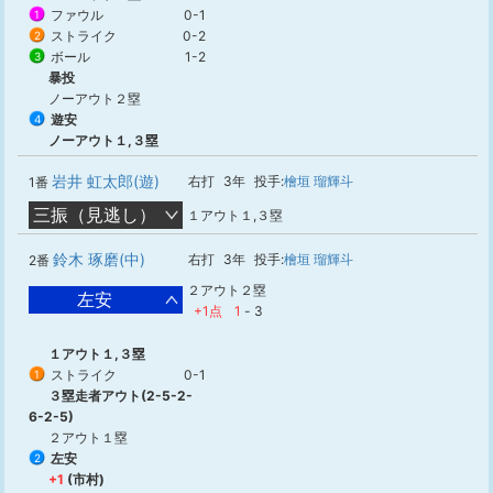
ファウル
0-1
1
ストライク
0-2
2
ボール
1-2
3
暴投
ノーアウト２塁
遊安
4
ノーアウト１,３塁
岩井 虹太郎(遊)
右打
3年
投手:
檜垣 瑠輝斗
1番
三振（見逃し）
１アウト１,３塁
鈴木 琢磨(中)
右打
3年
投手:
檜垣 瑠輝斗
2番
２アウト２塁
左安
+1点
1
-
3
１アウト１,３塁
ストライク
0-1
1
３塁走者アウト(2-5-2-
6-2-5)
２アウト１塁
左安
2
+1
(市村)