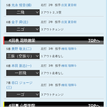
光永 惺音(捕)
右打
2年
投手:
古賀 夏音樹
5番
二飛
２アウト２,３塁
金子 舜(左)
左打
2年
投手:
古賀 夏音樹
6番
二ゴ
３アウトチェンジ
4回表 花咲徳栄
TOPへ
奧野 敬太(二)
左打
3年
投手:
檜垣 瑠輝斗
5番
三振（空振り）
１アウト走者なし
本田 新志(一)
左打
3年
投手:
檜垣 瑠輝斗
6番
一邪飛
２アウト走者なし
谷口 ジョージ
7番
左打
3年
投手:
檜垣 瑠輝斗
(三)
一ゴ
３アウトチェンジ
4回裏 山梨学院
TOPへ