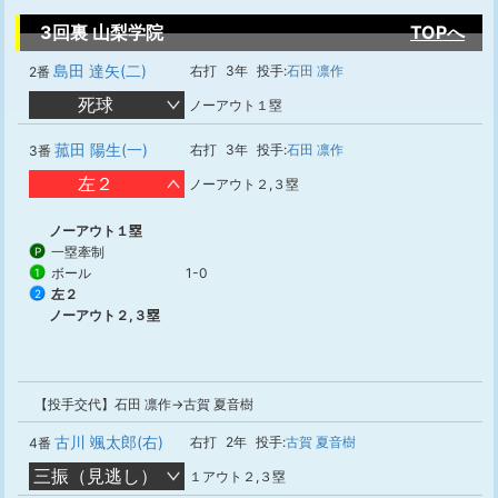
3回裏 山梨学院
TOPへ
島田 達矢(二)
右打
3年
投手:
石田 凛作
2番
死球
ノーアウト１塁
菰田 陽生(一)
右打
3年
投手:
石田 凛作
3番
左２
ノーアウト２,３塁
ノーアウト１塁
一塁牽制
P
ボール
1-0
1
左２
2
ノーアウト２,３塁
【投手交代】石田 凛作→古賀 夏音樹
古川 颯太郎(右)
右打
2年
投手:
古賀 夏音樹
4番
三振（見逃し）
１アウト２,３塁