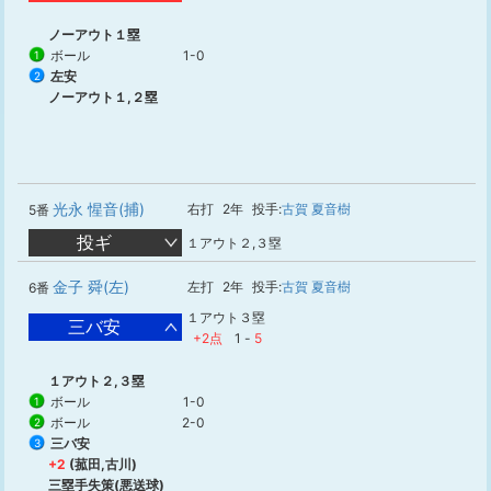
ノーアウト１塁
ボール
1-0
1
左安
2
ノーアウト１,２塁
光永 惺音(捕)
右打
2年
投手:
古賀 夏音樹
5番
投ギ
１アウト２,３塁
金子 舜(左)
左打
2年
投手:
古賀 夏音樹
6番
１アウト３塁
三バ安
+2点
1
-
5
１アウト２,３塁
ボール
1-0
1
ボール
2-0
2
三バ安
3
+2
(菰田,古川)
三塁手失策(悪送球)