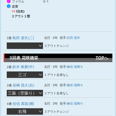
ファウル
0-1
1
左安
2
+1
(住友)
２アウト１塁
島田 達矢(二)
右打
3年
投手:
石田 凛作
2番
３アウトチェンジ
3回表 花咲徳栄
TOPへ
鈴木 琢磨(中)
右打
3年
投手:
檜垣 瑠輝斗
2番
三ゴ
１アウト走者なし
笹崎 昌久(右)
左打
3年
投手:
檜垣 瑠輝斗
3番
三振（空振り）
２アウト走者なし
佐伯 真聡(捕)
右打
3年
投手:
檜垣 瑠輝斗
4番
右飛
３アウトチェンジ