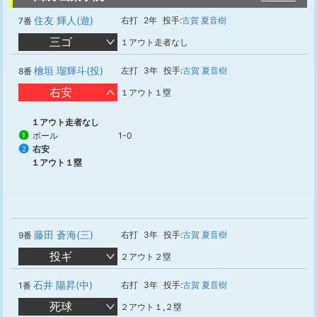
住友 輝人(遊)
右打
2年
投手:
古賀 夏音樹
7番
三ゴ
１アウト走者なし
檜垣 瑠輝斗(投)
左打
3年
投手:
古賀 夏音樹
8番
右安
１アウト１塁
１アウト走者なし
ボール
1-0
1
右安
2
１アウト１塁
藤田 蒼海(三)
右打
3年
投手:
古賀 夏音樹
9番
投ギ
２アウト２塁
石井 陽昇(中)
右打
3年
投手:
古賀 夏音樹
1番
死球
２アウト１,２塁