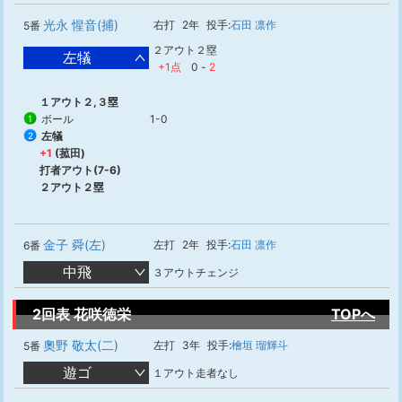
光永 惺音(捕)
右打
2年
投手:
石田 凛作
5番
２アウト２塁
左犠
+1点
0
-
2
１アウト２,３塁
ボール
1-0
1
左犠
2
+1
(菰田)
打者アウト(7-6)
２アウト２塁
金子 舜(左)
左打
2年
投手:
石田 凛作
6番
中飛
３アウトチェンジ
2回表 花咲徳栄
TOPへ
奧野 敬太(二)
左打
3年
投手:
檜垣 瑠輝斗
5番
遊ゴ
１アウト走者なし