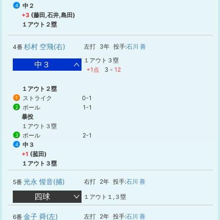
中２
4
+3
(藤田,石井,島田)
１アウト２塁
杉村 空飛(右)
左打
3年
投手:
石川 善
4番
１アウト３塁
中３
+1点
3
-
12
１アウト２塁
ストライク
0-1
1
ボール
1-1
2
暴投
１アウト３塁
ボール
2-1
3
中３
4
+1
(菰田)
１アウト３塁
光永 惺音(捕)
右打
2年
投手:
石川 善
5番
四球
１アウト１,３塁
金子 舜(左)
左打
2年
投手:
石川 善
6番