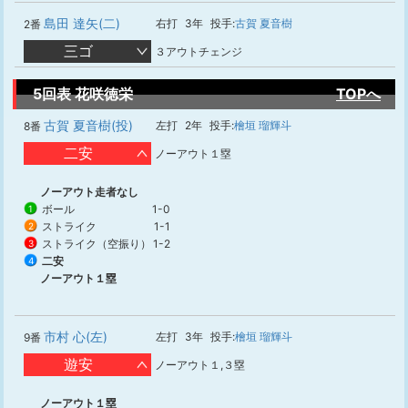
島田 達矢(二)
右打
3年
投手:
古賀 夏音樹
2番
三ゴ
３アウトチェンジ
5回表 花咲徳栄
TOPへ
古賀 夏音樹(投)
左打
2年
投手:
檜垣 瑠輝斗
8番
二安
ノーアウト１塁
ノーアウト走者なし
ボール
1-0
1
ストライク
1-1
2
ストライク（空振り）
1-2
3
二安
4
ノーアウト１塁
市村 心(左)
左打
3年
投手:
檜垣 瑠輝斗
9番
遊安
ノーアウト１,３塁
ノーアウト１塁