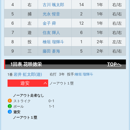
4
右
古川 颯太郎
14
1年
右/右
5
捕
光永 惺音
2
1年
右/右
6
左
金子 舜
12
1年
右/左
7
遊
住友 輝人
6
1年
右/右
8
投
檜垣 瑠輝斗
1
2年
左/左
9
三
藤田 蒼海
5
2年
右/右
1回表 花咲徳栄
TOPへ
岩井 虹太郎(遊)
右打
3年
投手:
檜垣 瑠輝斗
1番
遊安
ノーアウト１塁
ノーアウト走者なし
ストライク
0-1
1
ボール
1-1
2
遊安
3
ノーアウト１塁