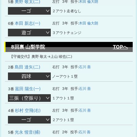
奧野 敬太(二)
左打
3年
投手:
木田 倫大朗
5番
一ゴ
２アウト走者なし
本田 新志(一)
左打
3年
投手:
木田 倫大朗
6番
遊ゴ
３アウトチェンジ
8回裏 山梨学院
TOPへ
【守備交代】奧野 敬太→上山 竣也(二)
島田 達矢(二)
右打
3年
投手:
石川 善
2番
四球
ノーアウト１塁
菰田 陽生(一)
右打
3年
投手:
石川 善
3番
三振（空振り）
１アウト１塁
杉村 空飛(右)
左打
3年
投手:
石川 善
4番
一ゴ
２アウト１塁
光永 惺音(捕)
右打
2年
投手:
石川 善
5番