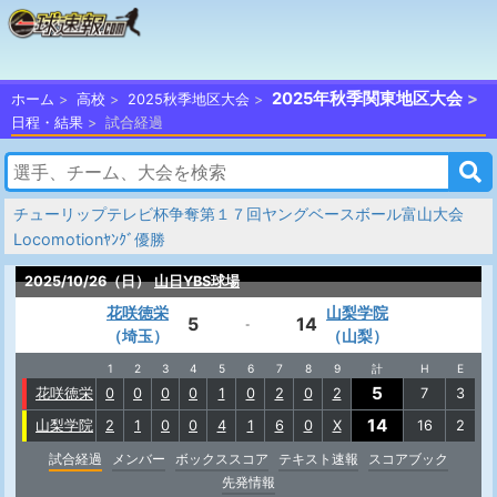
2025年秋季関東地区大会
ホーム
高校
2025秋季地区大会
日程・結果
試合経過
チューリップテレビ杯争奪第１７回ヤングベースボール富山大会
Locomotionﾔﾝｸﾞ優勝
2025/10/26（日）
山日YBS球場
花咲徳栄
山梨学院
5
14
-
（埼玉）
（山梨）
1
2
3
4
5
6
7
8
9
計
H
E
5
花咲徳栄
0
0
0
0
1
0
2
0
2
7
3
14
山梨学院
2
1
0
0
4
1
6
0
X
16
2
試合経過
メンバー
ボックススコア
テキスト速報
スコアブック
先発情報