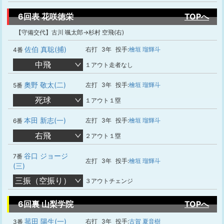
6回表 花咲徳栄
TOPへ
【守備交代】古川 颯太郎→杉村 空飛(右)
佐伯 真聡(捕)
右打
3年
投手:
檜垣 瑠輝斗
4番
中飛
１アウト走者なし
奧野 敬太(二)
左打
3年
投手:
檜垣 瑠輝斗
5番
死球
１アウト１塁
本田 新志(一)
左打
3年
投手:
檜垣 瑠輝斗
6番
右飛
２アウト１塁
谷口 ジョージ
7番
左打
3年
投手:
檜垣 瑠輝斗
(三)
三振（空振り）
３アウトチェンジ
6回裏 山梨学院
TOPへ
菰田 陽生(一)
右打
3年
投手:
古賀 夏音樹
3番