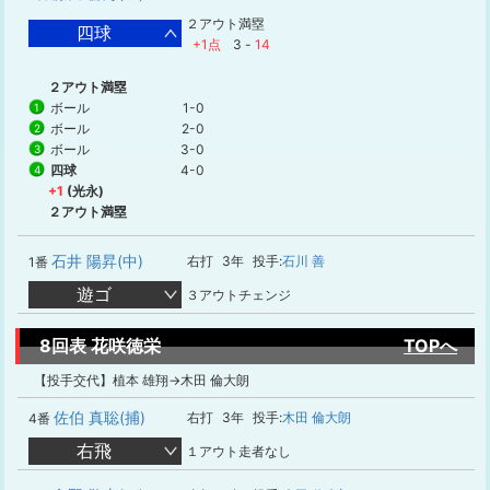
２アウト満塁
四球
+1点
3
-
14
２アウト満塁
ボール
1-0
1
ボール
2-0
2
ボール
3-0
3
四球
4-0
4
+1
(光永)
２アウト満塁
石井 陽昇(中)
右打
3年
投手:
石川 善
1番
遊ゴ
３アウトチェンジ
8回表 花咲徳栄
TOPへ
【投手交代】植本 雄翔→木田 倫大朗
佐伯 真聡(捕)
右打
3年
投手:
木田 倫大朗
4番
右飛
１アウト走者なし