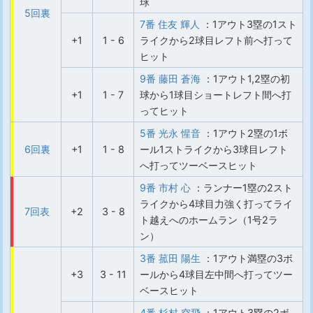
球
5回裏
7番 住友 輝人
：1アウト3塁の1スト
+1
1 - 6
ライクから2球目レフト前へ打って
ヒット
9番 藤田 蒼海
：1アウト1,2塁の初
+1
1 - 7
球から1球目ショートレフト間へ打
ってヒット
5番 光永 惺音
：1アウト2塁の1ボ
6回裏
+1
1 - 8
ール1ストライクから3球目レフト
へ打ってツーベースヒット
9番 市村 心
：ランナー1塁の2スト
ライクから4球目力強く打ってライ
7回表
+2
3 - 8
ト越えへのホームラン（1号2ラ
ン）
3番 菰田 陽生
：1アウト満塁の3ボ
+3
3 - 11
ールから4球目左中間へ打ってツー
ベースヒット
4番 杉村 空飛
：1アウト3塁の2ボ