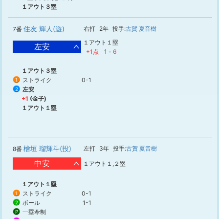
１アウト３塁
住友 輝人(遊)
右打
2年
投手:
古賀 夏音樹
7番
１アウト１塁
左安
+1点
1
-
6
１アウト３塁
ストライク
0-1
1
左安
2
+1
(金子)
１アウト１塁
檜垣 瑠輝斗(投)
左打
3年
投手:
古賀 夏音樹
8番
中安
１アウト１,２塁
１アウト１塁
ストライク
0-1
1
ボール
1-1
2
一塁牽制
P