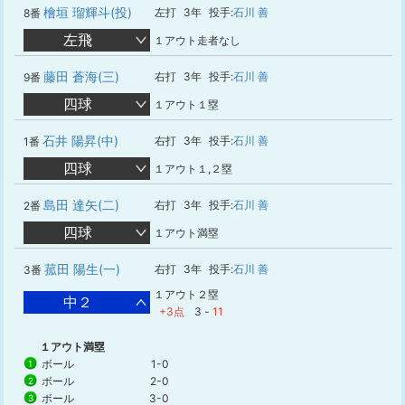
檜垣 瑠輝斗(投)
左打
3年
投手:
石川 善
8番
左飛
１アウト走者なし
藤田 蒼海(三)
右打
3年
投手:
石川 善
9番
四球
１アウト１塁
石井 陽昇(中)
右打
3年
投手:
石川 善
1番
四球
１アウト１,２塁
島田 達矢(二)
右打
3年
投手:
石川 善
2番
四球
１アウト満塁
菰田 陽生(一)
右打
3年
投手:
石川 善
3番
１アウト２塁
中２
+3点
3
-
11
１アウト満塁
ボール
1-0
1
ボール
2-0
2
ボール
3-0
3