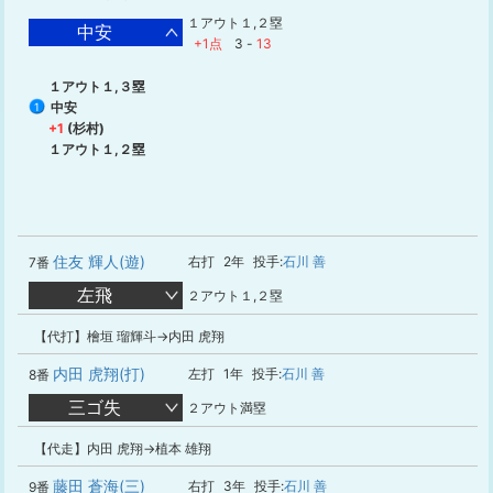
１アウト１,２塁
中安
+1点
3
-
13
１アウト１,３塁
中安
1
+1
(杉村)
１アウト１,２塁
住友 輝人(遊)
右打
2年
投手:
石川 善
7番
左飛
２アウト１,２塁
【代打】檜垣 瑠輝斗→内田 虎翔
内田 虎翔(打)
左打
1年
投手:
石川 善
8番
三ゴ失
２アウト満塁
【代走】内田 虎翔→植本 雄翔
藤田 蒼海(三)
右打
3年
投手:
石川 善
9番