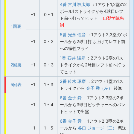
4番 古川 颯太郎
：1アウト1,2塁の2
ボール1ストライクから4球目レフ
+1
0 - 1
ト前へ打ってヒット
山梨学院先
制
1回裏
5番 光永 惺音
：1アウト2,3塁の1ボ
+1
0 - 2
ールから2球目打ち上げてレフト前
への犠牲フライ
1番 石井 陽昇
：2アウト2塁の1ス
2回裏
+1
0 - 3
トライクから2球目レフト前へ打っ
てヒット
2番 鈴木 琢磨
：2アウト1塁の1ス
5回表
+1
1 - 3
トライクから
金子 舜（左）
後逸
6番 金子 舜
：1アウト2,3塁の2ボ
+1
1 - 4
ールから3球目ピッチャーへのバン
トヒットで出塁
6番 金子 舜
：1アウト2,3塁の2ボ
+1
1 - 5
ールから
谷口 ジョージ（三）
悪送