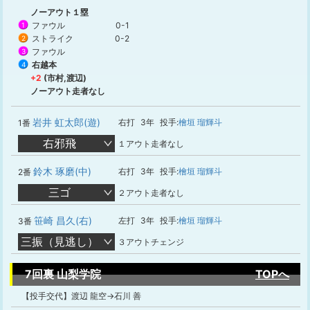
ノーアウト１塁
ファウル
0-1
1
ストライク
0-2
2
ファウル
3
右越本
4
+2
(市村,渡辺)
ノーアウト走者なし
岩井 虹太郎(遊)
右打
3年
投手:
檜垣 瑠輝斗
1番
右邪飛
１アウト走者なし
鈴木 琢磨(中)
右打
3年
投手:
檜垣 瑠輝斗
2番
三ゴ
２アウト走者なし
笹崎 昌久(右)
左打
3年
投手:
檜垣 瑠輝斗
3番
三振（見逃し）
３アウトチェンジ
7回裏 山梨学院
TOPへ
【投手交代】渡辺 龍空→石川 善