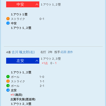
中安
１アウト１,２塁
１アウト１塁
ストライク
0-1
1
中安
2
１アウト１,２塁
古川 颯太郎(右)
右打
2年
投手:
石田 凛作
4番
１アウト２,３塁
左安
+1点
0
-
1
１アウト１,２塁
ボール
1-0
1
ストライク
1-1
2
ボール
2-1
3
左安
4
+1
(島田)
左翼手失策(悪送球)
１アウト２,３塁