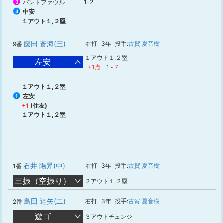
バントファウル
1-2
3
中安
4
１アウト１,２塁
藤田 蒼海(三)
右打
3年
投手:
古賀 夏音樹
9番
１アウト１,２塁
左安
+1点
1
-
7
１アウト１,２塁
左安
1
+1
(住友)
１アウト１,２塁
石井 陽昇(中)
右打
3年
投手:
古賀 夏音樹
1番
三振（空振り）
２アウト１,２塁
島田 達矢(二)
右打
3年
投手:
古賀 夏音樹
2番
遊ゴ
３アウトチェンジ