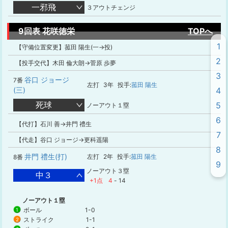
一邪飛
３アウトチェンジ
9回表 花咲徳栄
TOPへ
1
【守備位置変更】菰田 陽生(一→投)
2
【投手交代】木田 倫大朗→菅原 歩夢
3
谷口 ジョージ
7番
左打
3年
投手:
菰田 陽生
(三)
4
死球
5
ノーアウト１塁
6
【代打】石川 善→井門 禮生
7
【代走】谷口 ジョージ→更科遥陽
8
井門 禮生(打)
左打
2年
投手:
菰田 陽生
8番
9
ノーアウト３塁
中３
+1点
4
-
14
ノーアウト１塁
ボール
1-0
1
ストライク
1-1
2