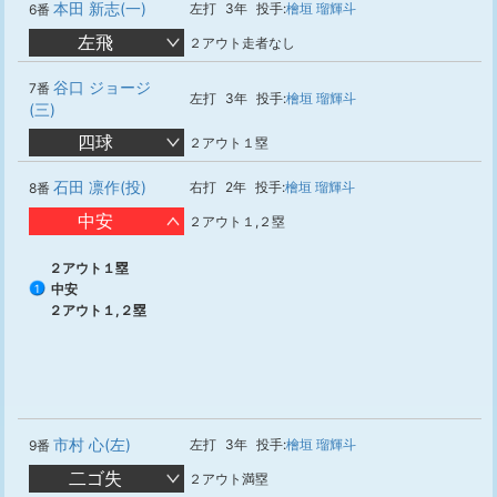
本田 新志(一)
左打
3年
投手:
檜垣 瑠輝斗
6番
左飛
２アウト走者なし
谷口 ジョージ
7番
左打
3年
投手:
檜垣 瑠輝斗
(三)
四球
２アウト１塁
石田 凛作(投)
右打
2年
投手:
檜垣 瑠輝斗
8番
中安
２アウト１,２塁
２アウト１塁
中安
1
２アウト１,２塁
市村 心(左)
左打
3年
投手:
檜垣 瑠輝斗
9番
二ゴ失
２アウト満塁