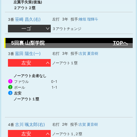
左翼手失策(後逸)
２アウト２塁
笹崎 昌久(右)
左打
3年
投手:
檜垣 瑠輝斗
3番
一ゴ
３アウトチェンジ
5回裏 山梨学院
TOPへ
菰田 陽生(一)
右打
3年
投手:
古賀 夏音樹
3番
左安
ノーアウト１塁
ノーアウト走者なし
ファウル
0-1
1
ボール
1-1
2
左安
3
ノーアウト１塁
古川 颯太郎(右)
右打
2年
投手:
古賀 夏音樹
4番
左安
ノーアウト１,２塁