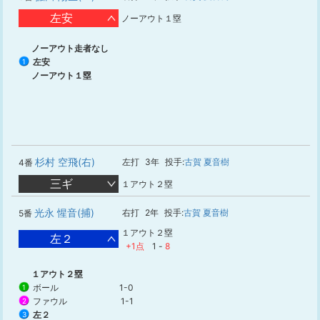
左安
ノーアウト１塁
ノーアウト走者なし
左安
1
ノーアウト１塁
杉村 空飛(右)
左打
3年
投手:
古賀 夏音樹
4番
三ギ
１アウト２塁
光永 惺音(捕)
右打
2年
投手:
古賀 夏音樹
5番
１アウト２塁
左２
+1点
1
-
8
１アウト２塁
ボール
1-0
1
ファウル
1-1
2
左２
3