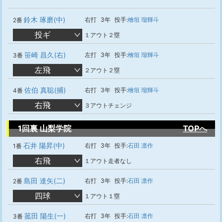
鈴木 琢磨(中)
右打
3年
投手:
檜垣 瑠輝斗
2番
投ギ
１アウト２塁
笹崎 昌久(右)
左打
3年
投手:
檜垣 瑠輝斗
3番
左飛
２アウト２塁
佐伯 真聡(捕)
右打
3年
投手:
檜垣 瑠輝斗
4番
右飛
３アウトチェンジ
1回裏 山梨学院
TOPへ
石井 陽昇(中)
右打
3年
投手:
石田 凛作
1番
右飛
１アウト走者なし
島田 達矢(二)
右打
3年
投手:
石田 凛作
2番
四球
１アウト１塁
菰田 陽生(一)
右打
3年
投手:
石田 凛作
3番