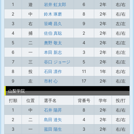
1
遊
岩井 虹太郎
6
2年
右/右
2
中
鈴木 琢磨
8
2年
右/右
3
右
笹﨑 昌久
9
2年
左/左
4
捕
佐伯 真聡
2
2年
右/右
5
二
奧野 敬太
4
2年
右/左
6
一
本田 新志
3
2年
右/左
7
三
谷口 ジョージ
5
2年
右/左
8
投
石田 凛作
11
1年
右/右
9
左
市村 心
17
2年
右/左
山梨学院
打順
位置
選手名
背番号
学年
投/打
1
中
石井 陽昇
8
2年
右/右
2
二
島田 達矢
4
2年
右/右
3
一
菰田 陽生
3
2年
右/右