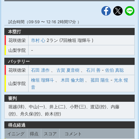
試合時間（09:59 〜 12:16 2時間17分 ）
本塁打
花咲徳栄
市村 心
2ラン (7回檜垣 瑠輝斗 )
山梨学院
-
バッテリー
花咲徳栄
石田 凛作
、
古賀 夏音樹
、
石川 善
-
佐伯 真聡
檜垣 瑠輝斗
、
木田 倫大朗
、
菰田 陽生
-
光永 惺
山梨学院
音
審判
堀越(球)、中山(一)、井上(二)、小野(三)、渡辺(控)、内藤
(控)、舟久保(控)、鈴木(控)
得点経過
イニング
得点
スコア
コメント