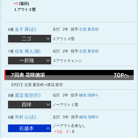
+1
(菰田)
１アウト２塁
金子 舜(左)
左打
2年
投手:
古賀 夏音樹
6番
二ゴ
２アウト３塁
住友 輝人(遊)
右打
2年
投手:
古賀 夏音樹
7番
一邪飛
３アウトチェンジ
7回表 花咲徳栄
TOPへ
【代打】古賀 夏音樹→渡辺 龍空
渡辺 龍空(打)
右打
2年
投手:
檜垣 瑠輝斗
8番
四球
ノーアウト１塁
市村 心(左)
左打
3年
投手:
檜垣 瑠輝斗
9番
ノーアウト走者なし
右越本
+2点
3
-
8