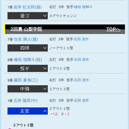
岩井 虹太郎(遊)
右打
3年
投手:
檜垣 瑠輝斗
1番
遊ゴ
３アウトチェンジ
2回裏 山梨学院
TOPへ
住友 輝人(遊)
右打
2年
投手:
石田 凛作
7番
四球
ノーアウト１塁
檜垣 瑠輝斗(投)
左打
3年
投手:
石田 凛作
8番
投ギ
１アウト２塁
藤田 蒼海(三)
右打
3年
投手:
石田 凛作
9番
中飛
２アウト２塁
石井 陽昇(中)
右打
3年
投手:
石田 凛作
1番
２アウト１塁
左安
+1点
0
-
3
２アウト２塁