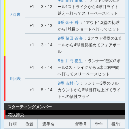
+1
3 - 12
ール1ストライクから4球目ライト
越えへ打ってスリーベースヒット
7回裏
6番 金子 舜
：1アウト1,3塁の初球
+1
3 - 13
から1球目ショートへ打ってヒット
9番 藤田 蒼海
：2アウト満塁の3ボ
+1
3 - 14
ールから4球目見極めてフォアボー
ル
8番 井門 禮生
：ランナー1塁の2ボ
+1
4 - 14
ール2ストライクから5球目右中間
へ打ってスリーベースヒット
9回表
9番 市村 心
：ランナー3塁のフル
+1
5 - 14
カウントから6球目打ち上げてライ
トへの犠牲フライ
スターティングメンバー
花咲徳栄
打順
位置
選手名
背番号
学年
投/打