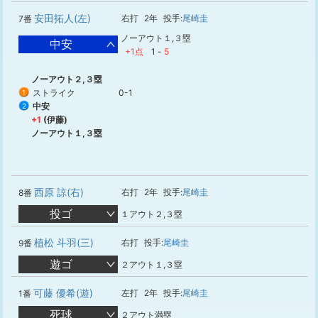
安田拓人(左)
右打
2年
投手:
尾崎圭
7番
ノーアウト１,３塁
中安
+1点
1
-
5
ノーアウト２,３塁
ストライク
0-1
1
中安
2
+1
(伊藤)
ノーアウト１,３塁
西原 諒(右)
右打
2年
投手:
尾崎圭
8番
投ゴ
１アウト２,３塁
植松 斗羽(三)
右打
投手:
尾崎圭
9番
遊ゴ
２アウト１,３塁
可藤 優希(遊)
左打
2年
投手:
尾崎圭
1番
死球
２アウト満塁