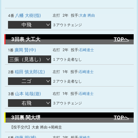
八幡 大樹(指)
左打
2年
投手:
大倉 將由
4番
中飛
３アウトチェンジ
3回表 大工大
TOPへ
廣岡 賢(中)
右打
2年
投手:
石崎達士
1番
三振（見逃し）
１アウト走者なし
稲田 慎太郎(左)
左打
1年
投手:
石崎達士
2番
二ゴ
２アウト走者なし
山本 祐哉(遊)
右打
1年
投手:
石崎達士
3番
右飛
３アウトチェンジ
3回裏 関大堺
TOPへ
【投手交代】大倉 將由→尾崎圭
伊藤 明(捕)
左打
2年
投手:
尾崎圭
5番