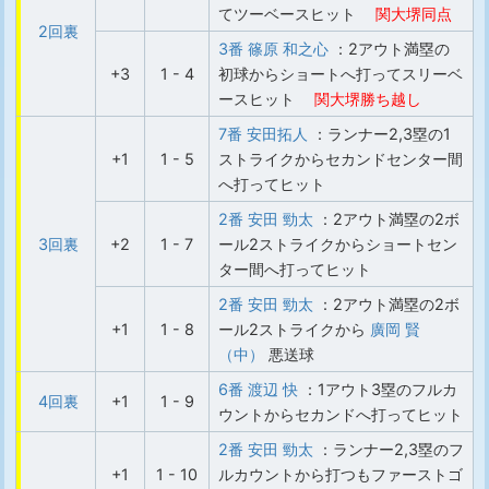
てツーベースヒット
関大堺同点
2回裏
3番 篠原 和之心
：2アウト満塁の
+3
1 - 4
初球からショートへ打ってスリーベ
ースヒット
関大堺勝ち越し
7番 安田拓人
：ランナー2,3塁の1
+1
1 - 5
ストライクからセカンドセンター間
へ打ってヒット
2番 安田 勁太
：2アウト満塁の2ボ
3回裏
+2
1 - 7
ール2ストライクからショートセン
ター間へ打ってヒット
2番 安田 勁太
：2アウト満塁の2ボ
+1
1 - 8
ール2ストライクから
廣岡 賢
（中）
悪送球
6番 渡辺 快
：1アウト3塁のフルカ
4回裏
+1
1 - 9
ウントからセカンドへ打ってヒット
2番 安田 勁太
：ランナー2,3塁のフ
+1
1 - 10
ルカウントから打つもファーストゴ