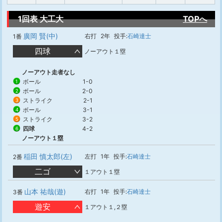
1回表 大工大
TOPへ
廣岡 賢(中)
右打
2年
投手:
石崎達士
1番
四球
ノーアウト１塁
ノーアウト走者なし
ボール
1-0
1
ボール
2-0
2
ストライク
2-1
3
ボール
3-1
4
ストライク
3-2
5
四球
4-2
6
ノーアウト１塁
稲田 慎太郎(左)
左打
1年
投手:
石崎達士
2番
二ゴ
１アウト１塁
山本 祐哉(遊)
右打
1年
投手:
石崎達士
3番
遊安
１アウト１,２塁