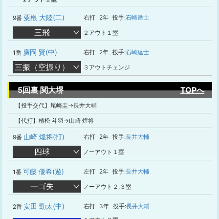
粟根 大陸(二)
右打
2年
投手:
石崎達士
9番
三飛
２アウト１塁
廣岡 賢(中)
右打
2年
投手:
石崎達士
1番
三振（空振り）
３アウトチェンジ
5回裏 関大堺
TOPへ
【投手交代】尾崎圭→長井大輔
【代打】植松 斗羽→山崎 煌将
山崎 煌将(打)
右打
2年
投手:
長井大輔
9番
四球
ノーアウト１塁
可藤 優希(遊)
左打
2年
投手:
長井大輔
1番
一ゴ失
ノーアウト２,３塁
安田 勁太(中)
右打
3年
投手:
長井大輔
2番