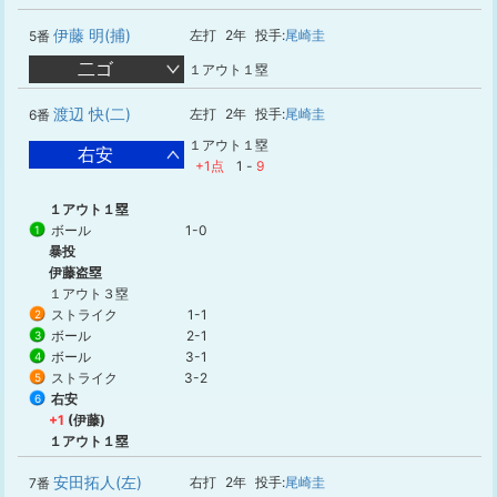
伊藤 明(捕)
左打
2年
投手:
尾崎圭
5番
二ゴ
１アウト１塁
渡辺 快(二)
左打
2年
投手:
尾崎圭
6番
１アウト１塁
右安
+1点
1
-
9
１アウト１塁
ボール
1-0
1
暴投
伊藤盗塁
１アウト３塁
ストライク
1-1
2
ボール
2-1
3
ボール
3-1
4
ストライク
3-2
5
右安
6
+1
(伊藤)
１アウト１塁
安田拓人(左)
右打
2年
投手:
尾崎圭
7番