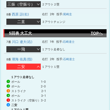
三振（空振り）
２アウト２塁
西原 諒(右)
右打
2年
投手:
尾崎圭
8番
二直
３アウトチェンジ
5回表 大工大
TOPへ
川口 遼大(右)
右打
1年
投手:
石崎達士
7番
一飛
１アウト走者なし
潮海 佑真(指)
右打
2年
投手:
石崎達士
8番
二安
１アウト１塁
１アウト走者なし
ボール
1-0
1
ボール
2-0
2
ストライク
2-1
3
ボール
3-1
4
ストライク（空振り）
3-2
5
二安
6
１アウト１塁