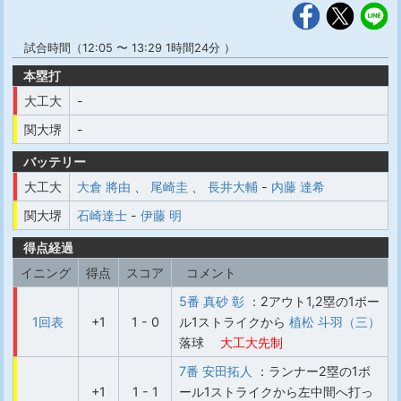
試合時間（12:05 〜 13:29 1時間24分 ）
本塁打
大工大
-
関大堺
-
バッテリー
大工大
大倉 將由
、
尾崎圭
、
長井大輔
-
内藤 達希
関大堺
石崎達士
-
伊藤 明
得点経過
イニング
得点
スコア
コメント
5番 真砂 彰
：2アウト1,2塁の1ボー
1回表
+1
1 - 0
ル1ストライクから
植松 斗羽（三）
落球
大工大先制
7番 安田拓人
：ランナー2塁の1ボ
+1
1 - 1
ール1ストライクから左中間へ打っ