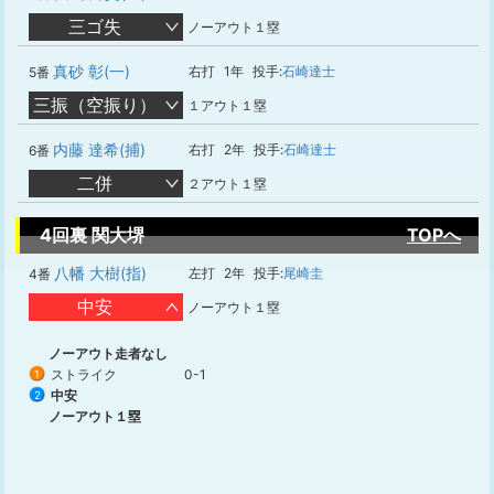
三ゴ失
ノーアウト１塁
真砂 彰(一)
右打
1年
投手:
石崎達士
5番
三振（空振り）
１アウト１塁
内藤 達希(捕)
右打
2年
投手:
石崎達士
6番
二併
２アウト１塁
4回裏 関大堺
TOPへ
八幡 大樹(指)
左打
2年
投手:
尾崎圭
4番
中安
ノーアウト１塁
ノーアウト走者なし
ストライク
0-1
1
中安
2
ノーアウト１塁