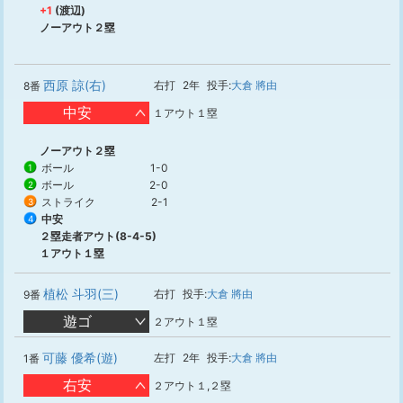
+1
(渡辺)
ノーアウト２塁
西原 諒(右)
右打
2年
投手:
大倉 將由
8番
中安
１アウト１塁
ノーアウト２塁
ボール
1-0
1
ボール
2-0
2
ストライク
2-1
3
中安
4
２塁走者アウト(8-4-5)
１アウト１塁
植松 斗羽(三)
右打
投手:
大倉 將由
9番
遊ゴ
２アウト１塁
可藤 優希(遊)
左打
2年
投手:
大倉 將由
1番
右安
２アウト１,２塁