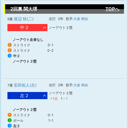
2回裏 関大堺
TOPへ
渡辺 快(二)
左打
2年
投手:
大倉 將由
6番
中２
ノーアウト２塁
ノーアウト走者なし
ストライク
0-1
1
ストライク
0-2
2
中２
3
ノーアウト２塁
安田拓人(左)
右打
2年
投手:
大倉 將由
7番
ノーアウト２塁
左２
+1点
1
-
1
ノーアウト２塁
ストライク
0-1
1
ボール
1-1
2
左２
3