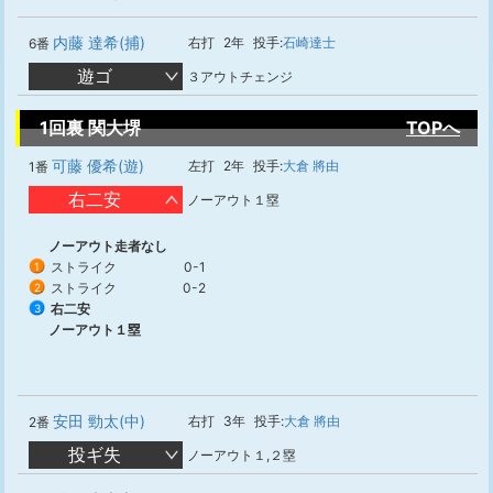
内藤 達希(捕)
右打
2年
投手:
石崎達士
6番
遊ゴ
３アウトチェンジ
1回裏 関大堺
TOPへ
可藤 優希(遊)
左打
2年
投手:
大倉 將由
1番
右二安
ノーアウト１塁
ノーアウト走者なし
ストライク
0-1
1
ストライク
0-2
2
右二安
3
ノーアウト１塁
安田 勁太(中)
右打
3年
投手:
大倉 將由
2番
投ギ失
ノーアウト１,２塁