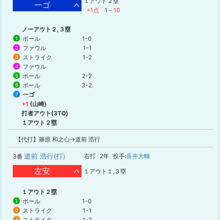
１アウト２塁
一ゴ
+1点
1
-
10
ノーアウト２,３塁
ボール
1-0
1
ファウル
1-1
2
ストライク
1-2
3
ファウル
4
ボール
2-2
5
ボール
3-2
6
一ゴ
7
+1
(山崎)
打者アウト(3TO)
１アウト２塁
【代打】篠原 和之心→道前 浩行
道前 浩行(打)
右打
2年
投手:
長井大輔
3番
左安
１アウト１,３塁
１アウト２塁
ボール
1-0
1
ストライク
1-1
2
ストライク
1-2
3