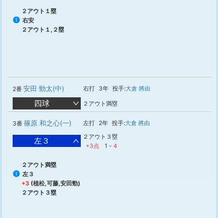
２アウト１塁
右安
1
２アウト１,２塁
安田 勁太(中)
右打
3年
投手:
大倉 將由
2番
四球
２アウト満塁
篠原 和之心(一)
左打
2年
投手:
大倉 將由
3番
２アウト３塁
左３
+3点
1
-
4
２アウト満塁
左３
1
+3
(植松,可藤,安田勁)
２アウト３塁