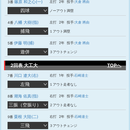
篠原 和之心(一)
左打
2年
投手:
大倉 將由
3番
四球
ノーアウト満塁
八幡 大樹(指)
左打
2年
投手:
大倉 將由
4番
捕飛
１アウト満塁
伊藤 明(捕)
左打
2年
投手:
大倉 將由
5番
遊併
３アウトチェンジ
2回表 大工大
TOPへ
川口 遼大(右)
右打
1年
投手:
石崎達士
7番
左飛
１アウト走者なし
潮海 佑真(指)
右打
2年
投手:
石崎達士
8番
三振（空振り）
２アウト走者なし
粟根 大陸(二)
右打
2年
投手:
石崎達士
9番
三飛
３アウトチェンジ