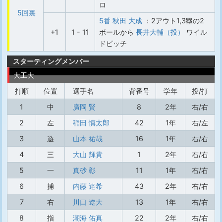
ロ
5回裏
5番 秋田 大成
：2アウト1,3塁の2
+1
1 - 11
ボールから
長井大輔（投）
ワイル
ドピッチ
スターティングメンバー
大工大
打順
位置
選手名
背番号
学年
投/打
1
中
廣岡 賢
8
2年
右/右
2
左
稲田 慎太郎
42
1年
右/左
3
遊
山本 祐哉
16
1年
右/右
4
三
大山 輝貴
1
2年
右/右
5
一
真砂 彰
11
1年
右/右
6
捕
内藤 達希
43
2年
右/右
7
右
川口 遼大
13
1年
右/右
8
指
潮海 佑真
22
2年
右/右