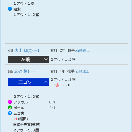
１アウト１塁
遊安
1
１アウト１,２塁
大山 輝貴(三)
右打
2年
投手:
石崎達士
4番
左飛
２アウト１,２塁
真砂 彰(一)
右打
1年
投手:
石崎達士
5番
２アウト１,３塁
三ゴ失
+1点
1
-
0
２アウト１,２塁
ファウル
0-1
1
ボール
1-1
2
三ゴ失
3
+1
(稲田)
三塁手失策(落球)
２アウト１,３塁