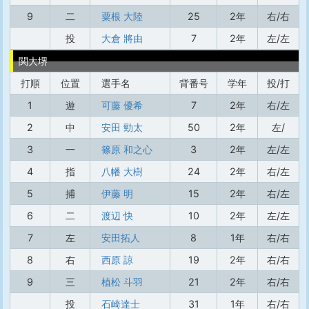
9
二
粟根 大陸
25
2年
右/右
投
大倉 將由
7
2年
左/左
関大堺
打順
位置
選手名
背番号
学年
投/打
1
遊
可藤 優希
7
2年
右/左
2
中
安田 勁太
50
2年
左/
3
一
篠原 和之心
3
2年
左/左
4
指
八幡 大樹
24
2年
右/左
5
捕
伊藤 明
15
2年
右/左
6
二
渡辺 快
10
2年
左/左
7
左
安田拓人
8
1年
右/右
8
右
西原 諒
19
2年
右/右
9
三
植松 斗羽
21
2年
右/右
投
石崎達士
31
1年
右/右