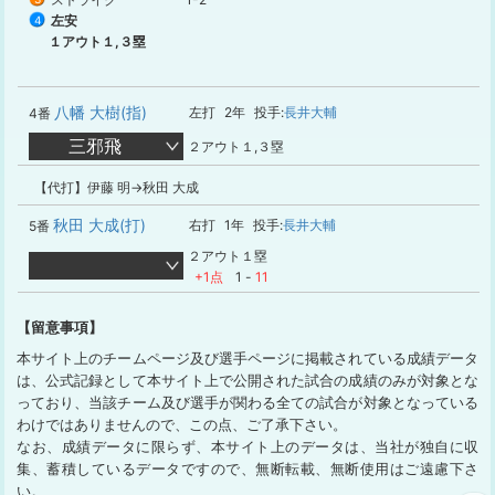
左安
4
１アウト１,３塁
八幡 大樹(指)
左打
2年
投手:
長井大輔
4番
三邪飛
２アウト１,３塁
【代打】伊藤 明→秋田 大成
秋田 大成(打)
右打
1年
投手:
長井大輔
5番
２アウト１塁
+1点
1
-
11
【留意事項】
本サイト上のチームページ及び選手ページに掲載されている成績データ
は、公式記録として本サイト上で公開された試合の成績のみが対象とな
っており、当該チーム及び選手が関わる全ての試合が対象となっている
わけではありませんので、この点、ご了承下さい。
なお、成績データに限らず、本サイト上のデータは、当社が独自に収
集、蓄積しているデータですので、無断転載、無断使用はご遠慮下さ
い。