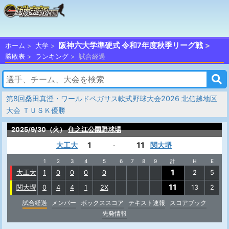
阪神六大学準硬式 令和7年度秋季リーグ戦
ホーム
大学
勝敗表
ランキング
試合経過
第8回桑田真澄・ワールドペガサス軟式野球大会2026 北信越地区
大会 ＴＵＳＫ優勝
2025/9/30（火）
住之江公園野球場
1
11
大工大
関大堺
-
1
2
3
4
5
6
7
8
9
計
H
E
1
大工大
1
0
0
0
0
2
5
11
関大堺
0
4
4
1
2X
13
2
試合経過
メンバー
ボックススコア
テキスト速報
スコアブック
先発情報