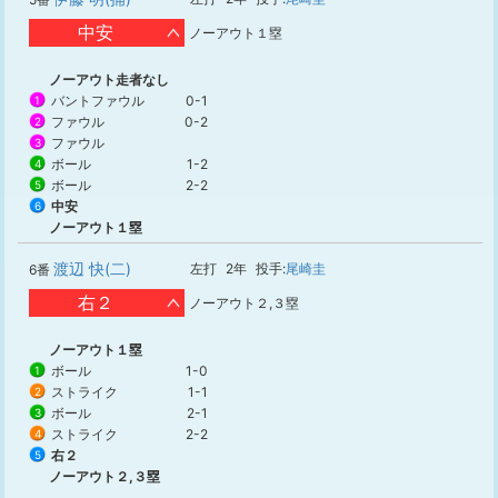
中安
ノーアウト１塁
ノーアウト走者なし
バントファウル
0-1
1
ファウル
0-2
2
ファウル
3
ボール
1-2
4
ボール
2-2
5
中安
6
ノーアウト１塁
渡辺 快(二)
左打
2年
投手:
尾崎圭
6番
右２
ノーアウト２,３塁
ノーアウト１塁
ボール
1-0
1
ストライク
1-1
2
ボール
2-1
3
ストライク
2-2
4
右２
5
ノーアウト２,３塁