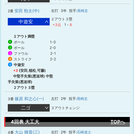
安田 勁太(中)
右打
3年
投手:
尾崎圭
2番
２アウト３塁
中遊安
+3点
1
-
8
２アウト満塁
ボール
1-0
1
ボール
2-0
2
ファウル
2-1
3
ストライク
2-2
4
中遊安
5
+3
(安田,植松,可藤)
中堅手失策(悪送球) 中堅
手失策(悪送球)
２アウト３塁
篠原 和之心(一)
左打
2年
投手:
尾崎圭
3番
二ゴ
３アウトチェンジ
4回表 大工大
TOPへ
大山 輝貴(三)
右打
2年
投手:
石崎達士
4番