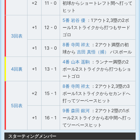
+2
11 - 0
初球からショートレフト間へ打って
ヒット
5番 岩谷 優
：1アウト2,3塁の2ボ
+1
12 - 0
ール1ストライクから打つもサード
ゴロ
3回表
8番 寺岡 祥太
：2アウト満塁の初
+1
13 - 0
球から
吉田 真悟（捕）
パスボール
4番 山本 遥駒
：ランナー満塁の2
4回裏
+1
13 - 1
ボール2ストライクから打つもショ
ートゴロ
8番 寺岡 祥太
：2アウト2,3塁の3
+2
15 - 1
ボール1ストライクからセカンドへ
打ってツーベースヒット
5回表
9番 森田 銀河
：2アウト2塁の1ボ
+1
16 - 1
ール2ストライクから右中間へ打っ
てツーベースヒット
スターティングメンバー