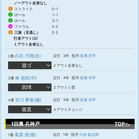
ノーアウト走者なし
ストライク
0-1
1
ボール
1-1
2
ボール
2-1
3
ファウル
2-2
4
三振（見逃し）
2-3
5
打者アウト(2)
１アウト走者なし
白石 力翔(左)
左打
3年
投手:
長尾 淳平
2番
遊ゴ
２アウト走者なし
林 息吹(中)
左打
4年
投手:
長尾 淳平
3番
四球
２アウト１塁
宮川 夢亜(捕)
右打
3年
投手:
長尾 淳平
4番
遊直
３アウトチェンジ
1回裏 兵神戸
TOPへ
葛原 洸(遊)
右打
1年
投手:
大杉 聡太郎
1番