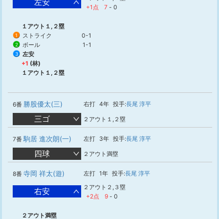
左安
+1点
7
-
0
１アウト１,２塁
ストライク
0-1
1
ボール
1-1
2
左安
3
+1
(林)
１アウト１,２塁
勝股優太(三)
右打
4年
投手:
長尾 淳平
6番
三ゴ
２アウト１,２塁
駒居 進次朗(一)
左打
3年
投手:
長尾 淳平
7番
四球
２アウト満塁
寺岡 祥太(遊)
左打
1年
投手:
長尾 淳平
8番
２アウト２,３塁
右安
+2点
9
-
0
２アウト満塁