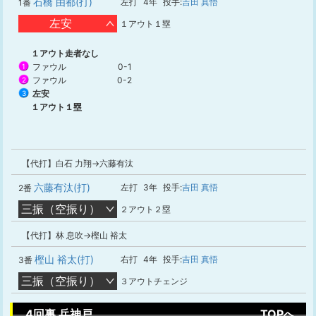
石橋 由都(打)
左打
4年
投手:
吉田 真悟
1番
左安
１アウト１塁
１アウト走者なし
ファウル
0-1
1
ファウル
0-2
2
左安
3
１アウト１塁
【代打】白石 力翔→六藤有汰
六藤有汰(打)
左打
3年
投手:
吉田 真悟
2番
三振（空振り）
２アウト２塁
【代打】林 息吹→樫山 裕太
樫山 裕太(打)
右打
4年
投手:
吉田 真悟
3番
三振（空振り）
３アウトチェンジ
4回裏 兵神戸
TOPへ