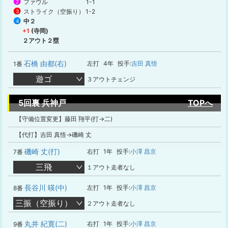
ファウル
1-1
2
ストライク（空振り）
1-2
3
中２
4
+1
(寺岡)
２アウト２塁
石橋 由都(右)
左打
4年
投手:
吉田 真悟
1番
遊ゴ
３アウトチェンジ
5回裏 兵神戸
TOPへ
【守備位置変更】藤田 翔平(打→二)
【代打】吉田 真悟→磯崎 丈
磯崎 丈(打)
右打
1年
投手:
小澤 昌京
7番
三飛
１アウト走者なし
長谷川 暎(中)
左打
1年
投手:
小澤 昌京
8番
三振（空振り）
２アウト走者なし
丸井 紀寛(二)
右打
1年
投手:
小澤 昌京
9番