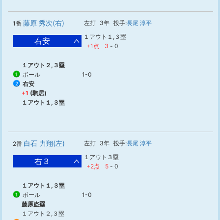
藤原 秀次(右)
左打
3年
投手:
長尾 淳平
1番
１アウト１,３塁
右安
+1点
3
-
0
１アウト２,３塁
ボール
1-0
1
右安
2
+1
(駒居)
１アウト１,３塁
白石 力翔(左)
左打
3年
投手:
長尾 淳平
2番
１アウト３塁
右３
+2点
5
-
0
１アウト１,３塁
ボール
1-0
1
藤原盗塁
１アウト２,３塁