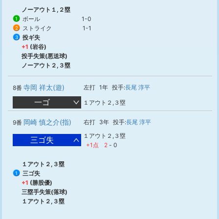
ノーアウト１,２塁
ボール
1-0
1
ストライク
1-1
2
投ギ失
3
+1
(岩谷)
投手失策(悪送球)
ノーアウト２,３塁
寺岡 祥太(遊)
左打
1年
投手:
長尾 淳平
8番
一ゴ
１アウト２,３塁
岡崎 慎之介(指)
右打
3年
投手:
長尾 淳平
9番
１アウト２,３塁
三ゴ失
+1点
2
-
0
１アウト２,３塁
三ゴ失
1
+1
(勝股優)
三塁手失策(落球)
１アウト２,３塁