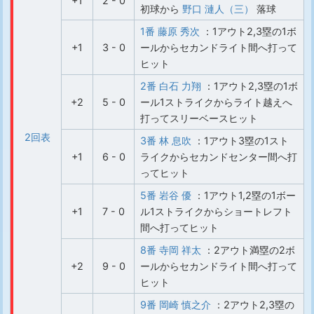
+1
2 - 0
初球から
野口 漣人（三）
落球
1番 藤原 秀次
：1アウト2,3塁の1ボ
+1
3 - 0
ールからセカンドライト間へ打って
ヒット
2番 白石 力翔
：1アウト2,3塁の1ボ
+2
5 - 0
ール1ストライクからライト越えへ
打ってスリーベースヒット
2回表
3番 林 息吹
：1アウト3塁の1スト
+1
6 - 0
ライクからセカンドセンター間へ打
ってヒット
5番 岩谷 優
：1アウト1,2塁の1ボー
+1
7 - 0
ル1ストライクからショートレフト
間へ打ってヒット
8番 寺岡 祥太
：2アウト満塁の2ボ
+2
9 - 0
ールからセカンドライト間へ打って
ヒット
9番 岡崎 慎之介
：2アウト2,3塁の