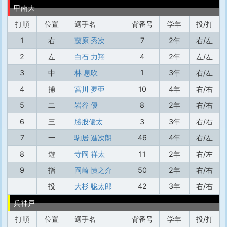
甲南大
打順
位置
選手名
背番号
学年
投/打
1
右
藤原 秀次
7
2年
右/左
2
左
白石 力翔
4
2年
左/左
3
中
林 息吹
1
3年
右/左
4
捕
宮川 夢亜
10
4年
右/右
5
二
岩谷 優
8
2年
右/右
6
三
勝股優太
3
3年
右/右
7
一
駒居 進次朗
46
4年
右/左
8
遊
寺岡 祥太
11
2年
右/左
9
指
岡崎 慎之介
50
2年
右/右
投
大杉 聡太郎
42
3年
右/右
兵神戸
打順
位置
選手名
背番号
学年
投/打