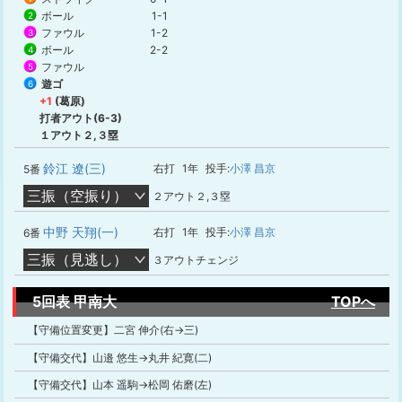
ボール
1-1
2
ファウル
1-2
3
ボール
2-2
4
ファウル
5
遊ゴ
6
+1
(葛原)
打者アウト(6-3)
１アウト２,３塁
鈴江 遼(三)
右打
1年
投手:
小澤 昌京
5番
三振（空振り）
２アウト２,３塁
中野 天翔(一)
右打
1年
投手:
小澤 昌京
6番
三振（見逃し）
３アウトチェンジ
5回表 甲南大
TOPへ
【守備位置変更】二宮 伸介(右→三)
【守備交代】山邉 悠生→丸井 紀寛(二)
【守備交代】山本 遥駒→松岡 佑磨(左)