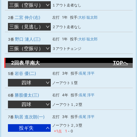
三振（空振り）
１アウト走者なし
二宮 伸介(右)
左打
1年
投手:
大杉 聡太郎
2番
三振（見逃し）
２アウト走者なし
野口 漣人(三)
右打
1年
投手:
大杉 聡太郎
3番
三振（空振り）
３アウトチェンジ
2回表 甲南大
TOPへ
岩谷 優(二)
右打
3年
投手:
長尾 淳平
5番
四球
ノーアウト１塁
勝股優太(三)
右打
4年
投手:
長尾 淳平
6番
四球
ノーアウト１,２塁
駒居 進次朗(一)
左打
3年
投手:
長尾 淳平
7番
ノーアウト２,３塁
投ギ失
+1点
1
-
0