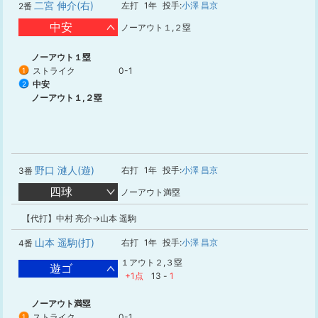
二宮 伸介(右)
左打
1年
投手:
小澤 昌京
2番
中安
ノーアウト１,２塁
ノーアウト１塁
ストライク
0-1
1
中安
2
ノーアウト１,２塁
野口 漣人(遊)
右打
1年
投手:
小澤 昌京
3番
四球
ノーアウト満塁
【代打】中村 亮介→山本 遥駒
山本 遥駒(打)
右打
1年
投手:
小澤 昌京
4番
１アウト２,３塁
遊ゴ
+1点
13
-
1
ノーアウト満塁
ストライク
0-1
1