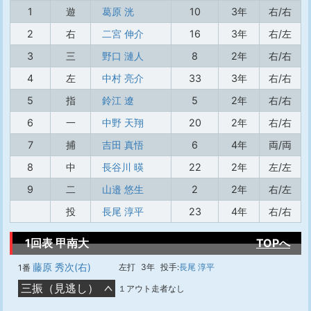
1
遊
葛原 洸
10
3年
右/右
2
右
二宮 伸介
16
3年
右/左
3
三
野口 漣人
8
2年
右/右
4
左
中村 亮介
33
3年
右/右
5
指
鈴江 遼
5
2年
右/右
6
一
中野 天翔
20
2年
右/右
7
捕
吉田 真悟
6
4年
両/両
8
中
長谷川 暎
22
2年
左/左
9
二
山邉 悠生
2
2年
右/左
投
長尾 淳平
23
4年
右/右
1回表 甲南大
TOPへ
藤原 秀次(右)
左打
3年
投手:
長尾 淳平
1番
三振（見逃し）
１アウト走者なし