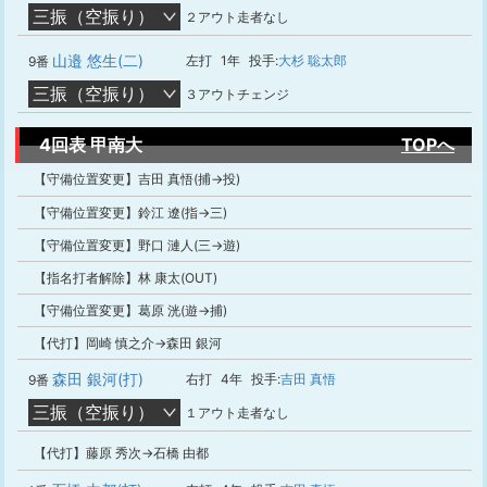
三振（空振り）
２アウト走者なし
山邉 悠生(二)
左打
1年
投手:
大杉 聡太郎
9番
三振（空振り）
３アウトチェンジ
4回表 甲南大
TOPへ
【守備位置変更】吉田 真悟(捕→投)
【守備位置変更】鈴江 遼(指→三)
【守備位置変更】野口 漣人(三→遊)
【指名打者解除】林 康太(OUT)
【守備位置変更】葛原 洸(遊→捕)
【代打】岡崎 慎之介→森田 銀河
森田 銀河(打)
右打
4年
投手:
吉田 真悟
9番
三振（空振り）
１アウト走者なし
【代打】藤原 秀次→石橋 由都