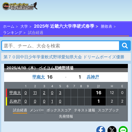
2025年 近畿六大学準硬式春季
ホーム
大学
勝敗表
ランキング
試合経過
第７０回中日少年学童軟式野球愛知県大会 ドリームボーイズ優勝
2025/4/10（木）
ベイコム尼崎野球場
16
1
甲南大
兵神戸
-
1
2
3
4
5
6
7
8
9
計
H
E
16
甲南大
0
11
2
0
3
12
0
1
兵神戸
0
0
0
1
0
2
2
試合経過
メンバー
ボックススコア
テキスト速報
スコアブック
先発情報