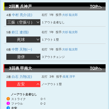
2回裏 兵神戸
TOPへ
中村 亮介(左)
右打
1年
投手:
大杉 聡太郎
4番
三振（空振り）
１アウト走者なし
鈴江 遼(指)
右打
1年
投手:
大杉 聡太郎
5番
死球
１アウト１塁
中野 天翔(一)
右打
1年
投手:
大杉 聡太郎
6番
遊併
３アウトチェンジ
3回表 甲南大
TOPへ
白石 力翔(左)
左打
3年
投手:
長尾 淳平
2番
左安
ノーアウト１塁
ノーアウト走者なし
ストライク
0-1
1
ファウル
0-2
2
左安
3