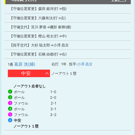
【守備位置変更】森田 銀河(打→指)
【守備位置変更】六藤有汰(打→左)
【守備交代】宮川 夢亜→磯部 泰輝(捕)
【守備位置変更】樫山 裕太(打→中)
【投手交代】大杉 聡太郎→小澤 昌京
【守備位置変更】石橋 由都(打→右)
葛原 洸(捕)
右打
1年
投手:
小澤 昌京
1番
中安
ノーアウト１塁
ノーアウト走者なし
ボール
1-0
1
ボール
2-0
2
ファウル
2-1
3
ボール
3-1
4
ファウル
3-2
5
中安
6
ノーアウト１塁