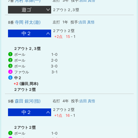
河村 幸輝(一)
左打
3年
投手:
吉田 真悟
7番
遊ゴ
２アウト２,３塁
寺岡 祥太(遊)
左打
1年
投手:
吉田 真悟
8番
２アウト２塁
中２
+2点
15
-
1
２アウト２,３塁
ボール
1-0
1
ボール
2-0
2
ボール
3-0
3
ファウル
3-1
4
中２
5
+2
(藤田,岡本)
２アウト２塁
森田 銀河(指)
右打
4年
投手:
吉田 真悟
9番
２アウト２塁
中２
+1点
16
-
1
２アウト２塁
ボール
1-0
1