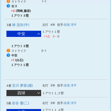
ストライク
1-1
2
右３
3
+2
(岡崎,藤原)
１アウト３塁
林 息吹(中)
左打
4年
投手:
長尾 淳平
3番
１アウト１塁
中安
+1点
6
-
0
１アウト３塁
ストライク
0-1
1
中安
2
+1
(白石)
１アウト１塁
宮川 夢亜(捕)
右打
3年
投手:
長尾 淳平
4番
四球
１アウト１,２塁
岩谷 優(二)
右打
3年
投手:
長尾 淳平
5番
１アウト１,２塁