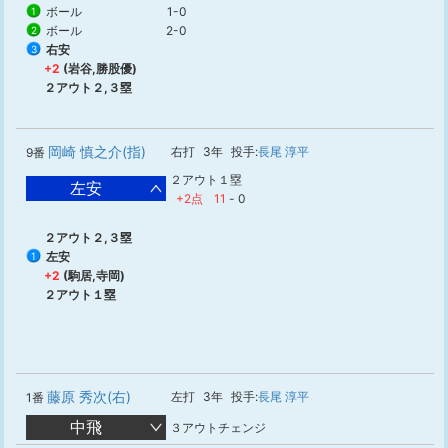
ボール
1-0
1
ボール
2-0
2
右安
3
+2
(岩谷,勝股優)
２アウト２,３塁
岡崎 慎之介(指)
右打
3年
投手:
長尾 淳平
9番
２アウト１塁
左安
+2点
11
-
0
２アウト２,３塁
左安
1
+2
(駒居,寺岡)
２アウト１塁
藤原 秀次(右)
左打
3年
投手:
長尾 淳平
1番
中飛
３アウトチェンジ