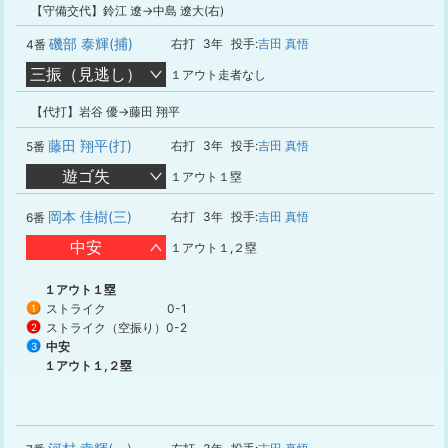
【守備交代】鈴江 遼→中島 遼大(右)
磯部 泰輝(捕)
右打
3年
投手:
吉田 真悟
4番
三振（見逃し）
１アウト走者なし
【代打】岩谷 優→藤田 翔平
藤田 翔平(打)
右打
3年
投手:
吉田 真悟
5番
遊ゴ失
１アウト１塁
岡本 佳樹(三)
右打
3年
投手:
吉田 真悟
6番
中安
１アウト１,２塁
１アウト１塁
ストライク
0-1
1
ストライク（空振り）
0-2
2
中安
3
１アウト１,２塁