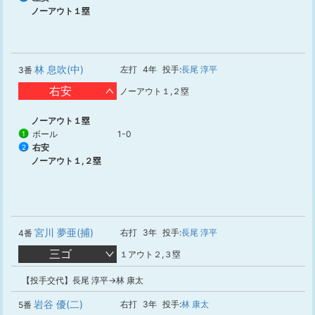
ノーアウト１塁
林 息吹(中)
左打
4年
投手:
長尾 淳平
3番
右安
ノーアウト１,２塁
ノーアウト１塁
ボール
1-0
1
右安
2
ノーアウト１,２塁
宮川 夢亜(捕)
右打
3年
投手:
長尾 淳平
4番
三ゴ
１アウト２,３塁
【投手交代】長尾 淳平→林 康太
岩谷 優(二)
右打
3年
投手:
林 康太
5番