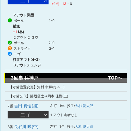
二ゴ
+1点
13
-
0
２アウト満塁
ボール
1-0
1
捕逸
+1
(林)
２アウト２,３塁
ボール
2-0
2
ストライク
2-1
3
二ゴ
4
打者アウト(4-3)
３アウトチェンジ
3回裏 兵神戸
TOPへ
【守備位置変更】河村 幸輝(打→一)
【守備交代】勝股優太→岡本 佳樹(三)
吉田 真悟(捕)
右打
1年
投手:
大杉 聡太郎
7番
二ゴ
１アウト走者なし
長谷川 暎(中)
左打
1年
投手:
大杉 聡太郎
8番