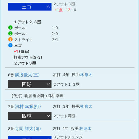
２アウト３塁
三ゴ
+1点
12
-
0
１アウト２,３塁
ボール
1-0
1
ボール
2-0
2
ストライク
2-1
3
三ゴ
4
+1
(白石)
打者アウト(5-3)
２アウト３塁
勝股優太(三)
右打
4年
投手:
林 康太
6番
四球
２アウト１,３塁
【代打】駒居 進次朗→河村 幸輝
河村 幸輝(打)
左打
3年
投手:
林 康太
7番
四球
２アウト満塁
寺岡 祥太(遊)
左打
1年
投手:
林 康太
8番
３アウトチェンジ