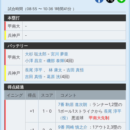
試合時間（08:55 〜 10:36 1時間41分 ）
本塁打
甲南大
-
兵神戸
-
バッテリー
大杉 聡太郎
-
宮川 夢亜
甲南大
小澤 昌京
-
磯部 泰輝
(4回)
長尾 淳平
、
林 康太
-
吉田 真悟
兵神戸
吉田 真悟
-
葛原 洸
(4回)
得点経過
イニング
得点
スコア
コメント
7番 駒居 進次朗
：ランナー1,2塁の
+1
1 - 0
1ボール1ストライクから
長尾 淳平
（投）
悪送球
甲南大先制
9番 岡崎 慎之介
：1アウト2,3塁の