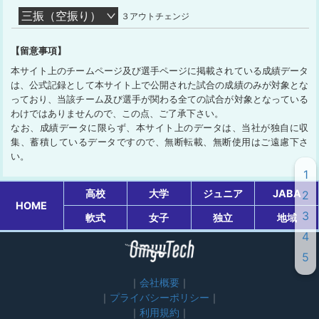
三振（空振り）
３アウトチェンジ
【留意事項】
本サイト上のチームページ及び選手ページに掲載されている成績データ
は、公式記録として本サイト上で公開された試合の成績のみが対象とな
っており、当該チーム及び選手が関わる全ての試合が対象となっている
わけではありませんので、この点、ご了承下さい。
なお、成績データに限らず、本サイト上のデータは、当社が独自に収
集、蓄積しているデータですので、無断転載、無断使用はご遠慮下さ
い。
1
高校
大学
ジュニア
JABA
2
HOME
3
軟式
女子
独立
地域
4
5
会社概要
プライバシーポリシー
利用規約