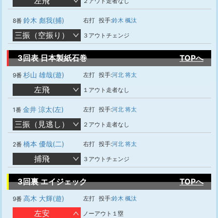
左飛
２アウト走者なし
鈴木 彪我(捕)
右打
投手:
鈴木 楓汰
8番
三振（空振り）
３アウトチェンジ
3回表 日本製紙石巻
TOPへ
杉山 雄哉(遊)
左打
投手:
河北 将太
9番
左飛
１アウト走者なし
金井 涼太(左)
左打
投手:
河北 将太
1番
三振（見逃し）
２アウト走者なし
橋本 優哉(二)
右打
投手:
河北 将太
2番
捕飛
３アウトチェンジ
3回裏 エイジェック
TOPへ
高木 大輝(遊)
左打
投手:
鈴木 楓汰
9番
左安
ノーアウト１塁