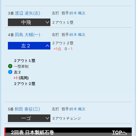
渡辺 凌矢(左)
左打
投手:
鈴木 楓汰
3番
中飛
２アウト１塁
田島 大輔(一)
右打
投手:
鈴木 楓汰
4番
２アウト２塁
左２
+1点
0
-
1
２アウト１塁
一塁牽制
P
左２
1
+1
(髙岡)
２アウト２塁
和田 泰征(三)
左打
投手:
鈴木 楓汰
5番
一ゴ
３アウトチェンジ
2回表 日本製紙石巻
TOPへ