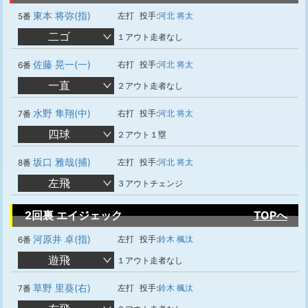
東本 将弥(指)
左打
投手:
河北 将太
5番
二ゴ
１アウト走者なし
佐藤 晃一(一)
右打
投手:
河北 将太
6番
一直
２アウト走者なし
水野 隼翔(中)
右打
投手:
河北 将太
7番
四球
２アウト１塁
坂口 雅哉(捕)
左打
投手:
河北 将太
8番
左飛
３アウトチェンジ
2回裏 エイジェック
TOPへ
河原井 卓(指)
左打
投手:
鈴木 楓汰
6番
遊飛
１アウト走者なし
草野 里葵(右)
左打
投手:
鈴木 楓汰
7番