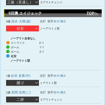
三振（見逃し）
３アウトチェンジ
5回裏 エイジェック
TOPへ
高木 大輝(遊)
左打
投手:
鈴木 楓汰
9番
右安
ノーアウト１塁
ノーアウト走者なし
ストライク
0-1
1
ボール
1-1
2
ボール
2-1
3
右安
4
ノーアウト１塁
杉本 直希(中)
左打
投手:
鈴木 楓汰
1番
捕ゴ
１アウト１塁
髙岡 佳将(二)
右打
投手:
鈴木 楓汰
2番
二併
３アウトチェンジ