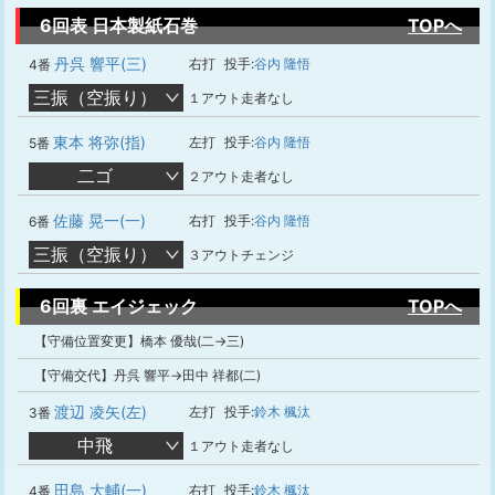
6回表 日本製紙石巻
TOPへ
丹呉 響平(三)
右打
投手:
谷内 隆悟
4番
三振（空振り）
１アウト走者なし
東本 将弥(指)
左打
投手:
谷内 隆悟
5番
二ゴ
２アウト走者なし
佐藤 晃一(一)
右打
投手:
谷内 隆悟
6番
三振（空振り）
３アウトチェンジ
6回裏 エイジェック
TOPへ
【守備位置変更】橋本 優哉(二→三)
【守備交代】丹呉 響平→田中 祥都(二)
渡辺 凌矢(左)
左打
投手:
鈴木 楓汰
3番
中飛
１アウト走者なし
田島 大輔(一)
右打
投手:
鈴木 楓汰
4番