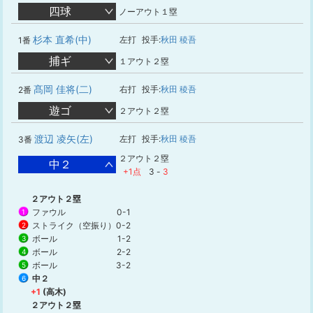
四球
ノーアウト１塁
杉本 直希(中)
左打
投手:
秋田 稜吾
1番
捕ギ
１アウト２塁
髙岡 佳将(二)
右打
投手:
秋田 稜吾
2番
遊ゴ
２アウト２塁
渡辺 凌矢(左)
左打
投手:
秋田 稜吾
3番
２アウト２塁
中２
+1点
3
-
3
２アウト２塁
ファウル
0-1
1
ストライク（空振り）
0-2
2
ボール
1-2
3
ボール
2-2
4
ボール
3-2
5
中２
6
+1
(高木)
２アウト２塁