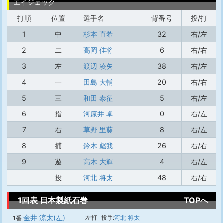
エイジェック
打順
位置
選手名
背番号
投/打
1
中
杉本 直希
32
右/左
2
二
髙岡 佳将
6
右/右
3
左
渡辺 凌矢
38
右/左
4
一
田島 大輔
20
右/右
5
三
和田 泰征
5
右/左
6
指
河原井 卓
0
右/左
7
右
草野 里葵
8
右/左
8
捕
鈴木 彪我
26
右/右
9
遊
高木 大輝
4
右/左
投
河北 将太
48
右/右
1回表 日本製紙石巻
TOPへ
金井 涼太(左)
左打
投手:
河北 将太
1番