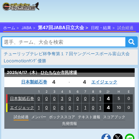
第47回JABA日立大会
ホーム
JABA
日程・結果
試合経過
チューリップテレビ杯争奪第１７回ヤングベースボール富山大会
Locomotionﾔﾝｸﾞ優勝
2025/4/17（木）
ひたちなか市民球場
4
4
日本製紙石巻
エイジェック
-
1
2
3
4
5
6
7
8
9
計
H
E
4
日本製紙石巻
0
0
0
3
0
0
0
0
1
5
0
4
エイジェック
1
0
0
0
0
1
1
0
1
10
0
試合経過
メンバー
ボックススコア
テキスト速報
スコアブック
先発情報