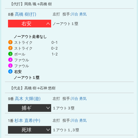
【代打】岡島 颯→髙橋 樹
髙橋 樹(打)
左打
投手:
川合 勇気
8番
右安
ノーアウト１塁
ノーアウト走者なし
ストライク
0-1
1
ストライク
0-2
2
ボール
1-2
3
ファウル
4
ファウル
5
右安
6
ノーアウト１塁
【代走】髙橋 樹→石神 悠樹
高木 大輝(遊)
左打
投手:
川合 勇気
9番
捕ギ
１アウト３塁
杉本 直希(中)
左打
投手:
川合 勇気
1番
死球
１アウト１,３塁