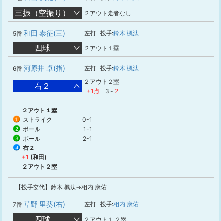
三振（空振り）
２アウト走者なし
和田 泰征(三)
左打
投手:
鈴木 楓汰
5番
四球
２アウト１塁
河原井 卓(指)
左打
投手:
鈴木 楓汰
6番
２アウト２塁
右２
+1点
3
-
2
２アウト１塁
ストライク
0-1
1
ボール
1-1
2
ボール
2-1
3
右２
4
+1
(和田)
２アウト２塁
【投手交代】鈴木 楓汰→相内 康佑
草野 里葵(右)
左打
投手:
相内 康佑
7番
四球
２アウト１,２塁