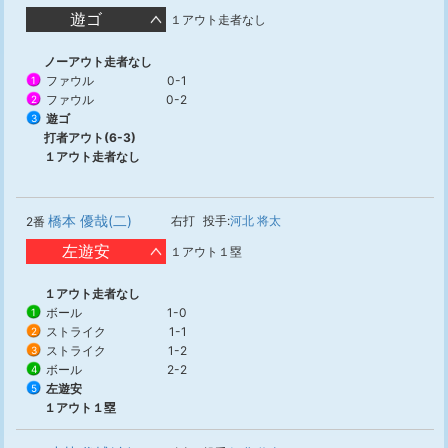
遊ゴ
１アウト走者なし
ノーアウト走者なし
ファウル
0-1
1
ファウル
0-2
2
遊ゴ
3
打者アウト(6-3)
１アウト走者なし
橋本 優哉(二)
右打
投手:
河北 将太
2番
左遊安
１アウト１塁
１アウト走者なし
ボール
1-0
1
ストライク
1-1
2
ストライク
1-2
3
ボール
2-2
4
左遊安
5
１アウト１塁