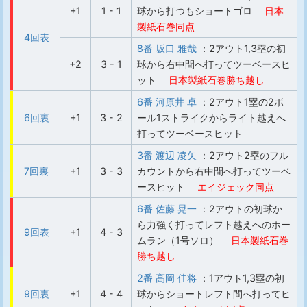
+1
1 - 1
球から打つもショートゴロ
日本
製紙石巻同点
4回表
8番 坂口 雅哉
：2アウト1,3塁の初
+2
3 - 1
球から右中間へ打ってツーベースヒ
ット
日本製紙石巻勝ち越し
6番 河原井 卓
：2アウト1塁の2ボ
6回裏
+1
3 - 2
ール1ストライクからライト越えへ
打ってツーベースヒット
3番 渡辺 凌矢
：2アウト2塁のフル
7回裏
+1
3 - 3
カウントから右中間へ打ってツーベ
ースヒット
エイジェック同点
6番 佐藤 晃一
：2アウトの初球か
ら力強く打ってレフト越えへのホー
9回表
+1
4 - 3
ムラン（1号ソロ）
日本製紙石巻
勝ち越し
2番 髙岡 佳将
：1アウト1,3塁の初
9回裏
+1
4 - 4
球からショートレフト間へ打ってヒ