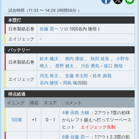
試合時間（11:33 〜 14:29 2時間56分 ）
本塁打
日本製紙石巻
佐藤 晃一
ソロ (9回谷内 隆悟 )
エイジェック
-
バッテリー
鈴木 楓汰
、
相内 康佑
、
秋田 稜吾
、
小野寺
日本製紙石巻
唯人
、
星野 健太
、
川合 勇気
-
坂口 雅哉
河北 将太
、
安藤 幸太郎
-
鈴木 彪我
エイジェック
谷内 隆悟
-
岡島 颯
(5回)
得点経過
イニング
得点
スコア
コメント
4番 田島 大輔
：2アウト1塁の初球
1回裏
+1
0 - 1
からレフト越えへ打ってツーベース
ヒット
エイジェック先制
6番 佐藤 晃一
：1アウト2,3塁の初