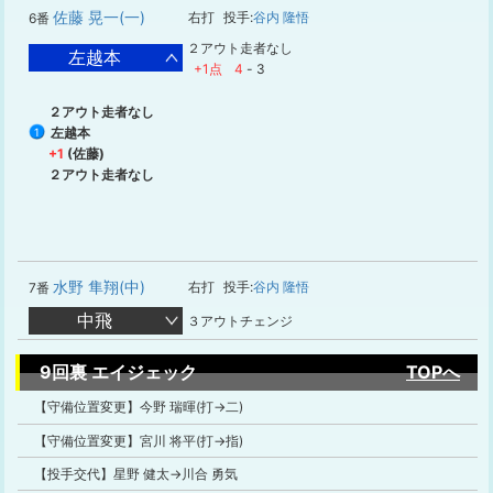
佐藤 晃一(一)
右打
投手:
谷内 隆悟
6番
２アウト走者なし
左越本
+1点
4
-
3
２アウト走者なし
左越本
1
+1
(佐藤)
２アウト走者なし
水野 隼翔(中)
右打
投手:
谷内 隆悟
7番
中飛
３アウトチェンジ
9回裏 エイジェック
TOPへ
【守備位置変更】今野 瑞暉(打→二)
【守備位置変更】宮川 将平(打→指)
【投手交代】星野 健太→川合 勇気