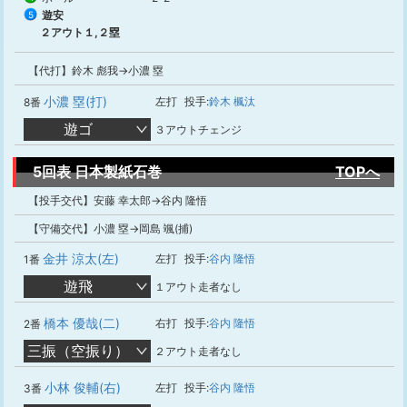
遊安
5
２アウト１,２塁
【代打】鈴木 彪我→小濃 塁
小濃 塁(打)
左打
投手:
鈴木 楓汰
8番
遊ゴ
３アウトチェンジ
5回表 日本製紙石巻
TOPへ
【投手交代】安藤 幸太郎→谷内 隆悟
【守備交代】小濃 塁→岡島 颯(捕)
金井 涼太(左)
左打
投手:
谷内 隆悟
1番
遊飛
１アウト走者なし
橋本 優哉(二)
右打
投手:
谷内 隆悟
2番
三振（空振り）
２アウト走者なし
小林 俊輔(右)
左打
投手:
谷内 隆悟
3番