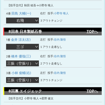
【投手交代】秋田 稜吾→小野寺 唯人
田島 大輔(一)
右打
投手:
小野寺 唯人
4番
右飛
３アウトチェンジ
8回表 日本製紙石巻
TOPへ
金井 涼太(左)
左打
投手:
谷内 隆悟
1番
三ゴ
１アウト走者なし
橋本 優哉(三)
右打
投手:
谷内 隆悟
2番
三振（空振り）
２アウト走者なし
小林 俊輔(右)
左打
投手:
谷内 隆悟
3番
三振（空振り）
３アウトチェンジ
8回裏 エイジェック
TOPへ
【投手交代】小野寺 唯人→星野 健太