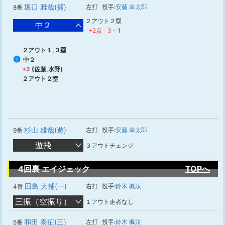
坂口 雅哉(捕)
左打
投手:
安藤 幸太郎
8番
２アウト２塁
中２
+2点
3
-
1
２アウト１,３塁
中２
1
+2
(佐藤,水野)
２アウト２塁
杉山 雄哉(遊)
左打
投手:
安藤 幸太郎
9番
遊飛
３アウトチェンジ
4回裏 エイジェック
TOPへ
田島 大輔(一)
右打
投手:
鈴木 楓汰
4番
三振（空振り）
１アウト走者なし
和田 泰征(三)
左打
投手:
鈴木 楓汰
5番