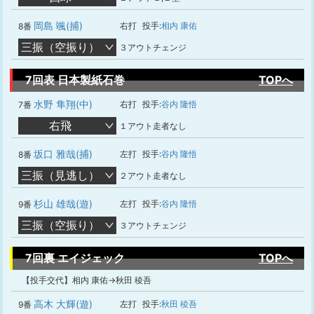
岡島 颯(捕)
右打
投手:
相内 康佑
8番
三振（空振り）
３アウトチェンジ
7回表 日本製紙石巻
TOPへ
水野 隼翔(中)
右打
投手:
谷内 隆悟
7番
右飛
１アウト走者なし
坂口 雅哉(捕)
左打
投手:
谷内 隆悟
8番
三振（見逃し）
２アウト走者なし
杉山 雄哉(遊)
左打
投手:
谷内 隆悟
9番
三振（空振り）
３アウトチェンジ
7回裏 エイジェック
TOPへ
【投手交代】相内 康佑→秋田 稜吾
高木 大輝(遊)
左打
投手:
秋田 稜吾
9番