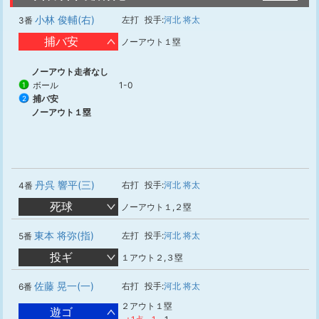
小林 俊輔(右)
左打
投手:
河北 将太
3番
捕バ安
ノーアウト１塁
ノーアウト走者なし
ボール
1-0
1
捕バ安
2
ノーアウト１塁
丹呉 響平(三)
右打
投手:
河北 将太
4番
死球
ノーアウト１,２塁
東本 将弥(指)
左打
投手:
河北 将太
5番
投ギ
１アウト２,３塁
佐藤 晃一(一)
右打
投手:
河北 将太
6番
２アウト１塁
遊ゴ