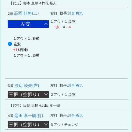
【代走】杉本 直希→竹花 裕人
髙岡 佳将(二)
右打
投手:
川合 勇気
2番
１アウト１,２塁
左安
+1点
4
-
4
１アウト１,３塁
左安
1
+1
(石神)
１アウト１,２塁
渡辺 凌矢(左)
左打
投手:
川合 勇気
3番
三振（空振り）
２アウト１,２塁
【代打】田島 大輔→恋田 孝一朗
恋田 孝一朗(打)
左打
投手:
川合 勇気
4番
三振（空振り）
３アウトチェンジ