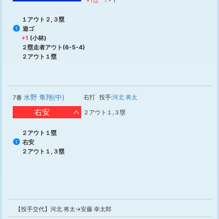
+1点
1
-
1
１アウト２,３塁
遊ゴ
1
+1
(小林)
２塁走者アウト(6-5-4)
２アウト１塁
水野 隼翔(中)
右打
投手:
河北 将太
7番
右安
２アウト１,３塁
２アウト１塁
右安
1
２アウト１,３塁
【投手交代】河北 将太→安藤 幸太郎