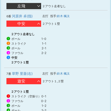
左飛
２アウト走者なし
河原井 卓(指)
左打
投手:
鈴木 楓汰
6番
中安
２アウト１塁
２アウト走者なし
ボール
1-0
1
ストライク
1-1
2
ボール
2-1
3
ファウル
2-2
4
中安
5
２アウト１塁
草野 里葵(右)
左打
投手:
鈴木 楓汰
7番
遊安
２アウト１,２塁
２アウト１塁
ストライク（空振り）
0-1
1
ファウル
0-2
2
ボール
1-2
3
ボール
2-2
4