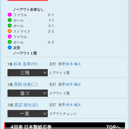
ノーアウト走者なし
ファウル
0-1
1
ボール
1-1
2
ボール
2-1
3
ストライク
2-2
4
ファウル
5
ボール
3-2
6
左安
7
ノーアウト１塁
杉本 直希(中)
左打
投手:
鈴木 楓汰
1番
三飛
１アウト１塁
髙岡 佳将(二)
右打
投手:
鈴木 楓汰
2番
遊ゴ
２アウト１塁
渡辺 凌矢(左)
左打
投手:
鈴木 楓汰
3番
一直
３アウトチェンジ
4回表 日本製紙石巻
TOPへ