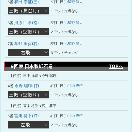
和田 泰征(三)
左打
投手:
星野 健太
5番
三振（見逃し）
１アウト走者なし
河原井 卓(指)
左打
投手:
星野 健太
6番
三振（空振り）
２アウト走者なし
草野 里葵(右)
左打
投手:
星野 健太
7番
右飛
３アウトチェンジ
9回表 日本製紙石巻
TOPへ
【代打】田中 祥都→今野 瑞暉
今野 瑞暉(打)
右打
投手:
谷内 隆悟
4番
三振（空振り）
１アウト走者なし
【代打】東本 将弥→宮川 将平
宮川 将平(打)
右打
投手:
谷内 隆悟
5番
左飛
２アウト走者なし