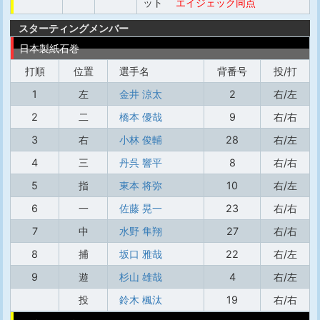
ット
エイジェック同点
スターティングメンバー
日本製紙石巻
打順
位置
選手名
背番号
投/打
1
左
金井 涼太
2
右/左
2
二
橋本 優哉
9
右/右
3
右
小林 俊輔
28
右/左
4
三
丹呉 響平
8
右/右
5
指
東本 将弥
10
右/左
6
一
佐藤 晃一
23
右/右
7
中
水野 隼翔
27
右/右
8
捕
坂口 雅哉
22
右/左
9
遊
杉山 雄哉
4
右/左
投
鈴木 楓汰
19
右/右