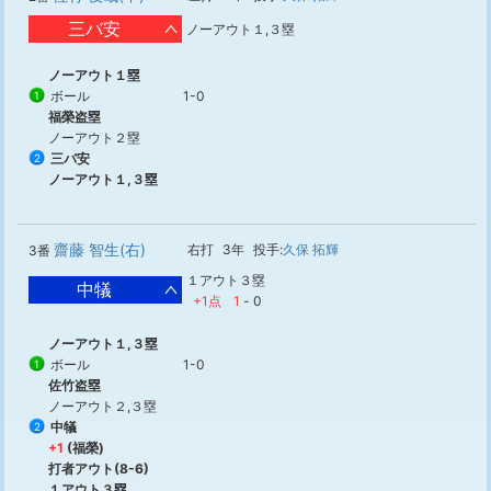
三バ安
ノーアウト１,３塁
ノーアウト１塁
ボール
1-0
1
福榮盗塁
ノーアウト２塁
三バ安
2
ノーアウト１,３塁
齋藤 智生(右)
右打
3年
投手:
久保 拓輝
3番
１アウト３塁
中犠
+1点
1
-
0
ノーアウト１,３塁
ボール
1-0
1
佐竹盗塁
ノーアウト２,３塁
中犠
2
+1
(福榮)
打者アウト(8-6)
１アウト３塁