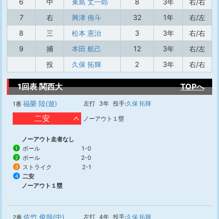
6
中
東島 丈一郎
8
3年
右/右
7
右
興津 侑斗
32
1年
右/左
8
三
松本 憲治
3
3年
右/右
9
捕
本田 航己
12
3年
右/左
投
久保 拓輝
2
3年
右/右
1回表 関西大
TOPへ
福榮 陸(遊)
左打
3年
投手:
久保 拓輝
1番
二安
ノーアウト１塁
ノーアウト走者なし
ボール
1-0
1
ボール
2-0
2
ストライク
2-1
3
二安
4
ノーアウト１塁
佐竹 俊哉(中)
左打
4年
投手:
久保 拓輝
2番