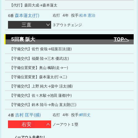
【代打】森田大成→森本蓮太
森本蓮太(打)
右打
4年
投手:
松本 憲治
6番
三直
３アウトチェンジ
5回裏 阪大
TOPへ
【守備交代】佐竹 俊哉→稲葉百汰(遊)
【守備交代】福榮 陸→三木 優武(左)
【守備位置変更】奥山 楓騎(走→一)
【守備位置変更】森本蓮太(打→二)
【守備交代】上野 純大→畠中 涼太(捕)
【守備交代】佐々木駿→池田 蓮都(中)
【守備交代】鈴木 陸斗→青山 直太朗(三)
吉村 匡平(捕)
右打
4年
投手:
畔田丈
4番
右安
ノーアウト１塁
ノーアウト走者なし