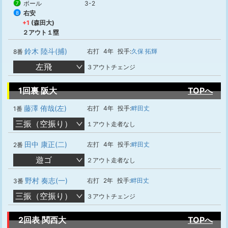
ボール
3-2
7
右安
8
+1
(森田大)
２アウト１塁
鈴木 陸斗(捕)
右打
4年
投手:
久保 拓輝
8番
左飛
３アウトチェンジ
1回裏 阪大
TOPへ
藤澤 侑哉(左)
右打
4年
投手:
畔田丈
1番
三振（空振り）
１アウト走者なし
田中 康正(二)
左打
4年
投手:
畔田丈
2番
遊ゴ
２アウト走者なし
野村 奏志(一)
右打
2年
投手:
畔田丈
3番
三振（空振り）
３アウトチェンジ
2回表 関西大
TOPへ