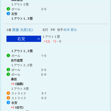
１アウト２塁
ボール
2-0
2
左安
3
１アウト１,３塁
齋藤 光星(右)
右打
3年
投手:
松本 憲治
3番
１アウト１塁
右安
+2点
12
-
0
１アウト１,３塁
ボール
1-0
1
佐竹盗塁
１アウト２,３塁
ボール
2-0
2
ボール
3-0
3
暴投
+1
(福榮)
１アウト３塁
ストライク
3-1
4
ストライク
3-2
5
右安
6
+1
(佐竹)