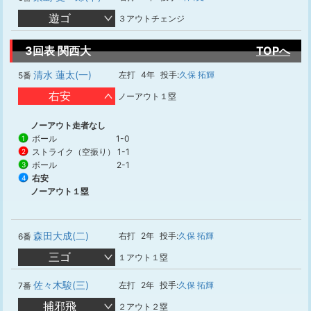
遊ゴ
３アウトチェンジ
3回表 関西大
TOPへ
清水 蓮太(一)
左打
4年
投手:
久保 拓輝
5番
右安
ノーアウト１塁
ノーアウト走者なし
ボール
1-0
1
ストライク（空振り）
1-1
2
ボール
2-1
3
右安
4
ノーアウト１塁
森田大成(二)
右打
2年
投手:
久保 拓輝
6番
三ゴ
１アウト１塁
佐々木駿(三)
左打
2年
投手:
久保 拓輝
7番
捕邪飛
２アウト２塁