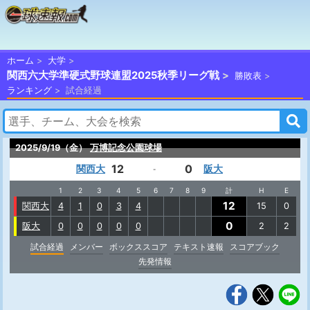
ホーム
大学
関西六大学準硬式野球連盟2025秋季リーグ戦
勝敗表
ランキング
試合経過
2025/9/19（金）
万博記念公園球場
12
0
関西大
阪大
-
1
2
3
4
5
6
7
8
9
計
H
E
12
関西大
4
1
0
3
4
15
0
0
阪大
0
0
0
0
0
2
2
試合経過
メンバー
ボックススコア
テキスト速報
スコアブック
先発情報