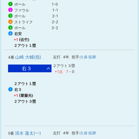
ボール
1-0
1
ファウル
1-1
2
ボール
2-1
3
ストライク
2-2
4
ボール
3-2
5
右安
6
+1
(佐竹)
２アウト１塁
山崎 大輔(指)
左打
4年
投手:
久保 拓輝
4番
２アウト３塁
右３
+1点
7
-
0
２アウト１塁
右３
1
+1
(齋藤光)
２アウト３塁
清水 蓮太(一)
左打
4年
投手:
久保 拓輝
5番