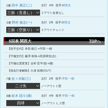
田中 康正(二)
左打
4年
投手:
畔田丈
2番
三振（見逃し）
２アウト走者なし
野村 奏志(一)
右打
2年
投手:
畔田丈
3番
三振（空振り）
３アウトチェンジ
5回表 関西大
TOPへ
【投手交代】本田 航己→平田 一樹
【守備交代】藤澤 侑哉→田原舜也(左)
【守備位置変更】吉村 匡平(指→捕)
【指名打者解除】久保 拓輝(OUT)
佐々木駿(三)
左打
2年
投手:
平田 一樹
7番
二ゴ失
ノーアウト１塁
鈴木 陸斗(捕)
右打
4年
投手:
平田 一樹
8番
四球
ノーアウト１,２塁