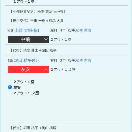
１アウト１塁
【守備位置変更】松本 憲治(三→投)
【投手交代】平田 一樹→有馬 大貴
山崎 大輔(指)
左打
4年
投手:
松本 憲治
4番
中飛
２アウト１塁
【代打】清水 蓮太→堀田 桔平
堀田 桔平(打)
右打
3年
投手:
松本 憲治
5番
左安
２アウト１,２塁
２アウト１塁
左安
1
２アウト１,２塁
【代走】堀田 桔平→奥山 楓騎