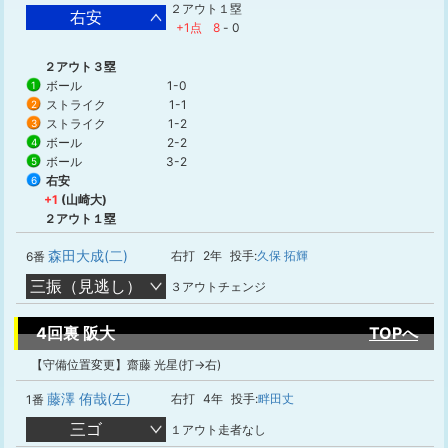
２アウト１塁
右安
+1点
8
-
0
２アウト３塁
ボール
1-0
1
ストライク
1-1
2
ストライク
1-2
3
ボール
2-2
4
ボール
3-2
5
右安
6
+1
(山崎大)
２アウト１塁
森田大成(二)
右打
2年
投手:
久保 拓輝
6番
三振（見逃し）
３アウトチェンジ
4回裏 阪大
TOPへ
【守備位置変更】齋藤 光星(打→右)
藤澤 侑哉(左)
右打
4年
投手:
畔田丈
1番
三ゴ
１アウト走者なし