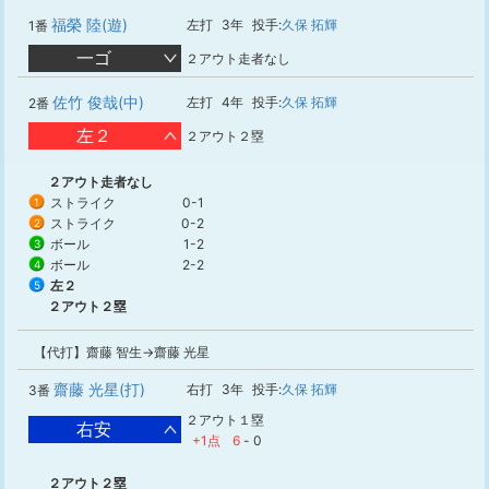
福榮 陸(遊)
左打
3年
投手:
久保 拓輝
1番
一ゴ
２アウト走者なし
佐竹 俊哉(中)
左打
4年
投手:
久保 拓輝
2番
左２
２アウト２塁
２アウト走者なし
ストライク
0-1
1
ストライク
0-2
2
ボール
1-2
3
ボール
2-2
4
左２
5
２アウト２塁
【代打】齋藤 智生→齋藤 光星
齋藤 光星(打)
右打
3年
投手:
久保 拓輝
3番
２アウト１塁
右安
+1点
6
-
0
２アウト２塁