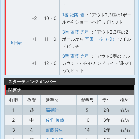
ト
1番 福榮 陸
：1アウト2,3塁の1ボー
+2
10 - 0
ルからショートへ打ってヒット
3番 齋藤 光星
：1アウト2,3塁の2
+1
11 - 0
ボールから
平田 一樹（投）
ワイル
5回表
ドピッチ
3番 齋藤 光星
：1アウト3塁のフル
+1
12 - 0
カウントからセカンドライト間へ打
ってヒット
スターティングメンバー
関西大
打順
位置
選手名
背番号
学年
投/打
1
遊
福榮陸
5
2年
右/左
2
中
佐竹 俊哉
10
3年
右/左
3
右
齋藤智生
14
2年
右/右