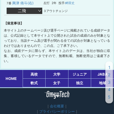
興津 侑斗(右)
左打
2年
投手:
畔田丈
7番
二飛
３アウトチェンジ
【留意事項】
本サイト上のチームページ及び選手ページに掲載されている成績データ
は、公式記録として本サイト上で公開された試合の成績のみが対象とな
っており、当該チーム及び選手が関わる全ての試合が対象となっている
わけではありませんので、この点、ご了承下さい。
なお、成績データに限らず、本サイト上のデータは、当社が独自に収
集、蓄積しているデータですので、無断転載、無断使用はご遠慮下さ
い。
1
高校
大学
ジュニア
JABA
2
HOME
3
軟式
女子
独立
地域
4
5
会社概要
プライバシーポリシー