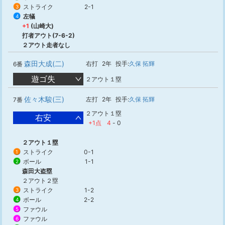
ストライク
2-1
3
左犠
4
+1
(山崎大)
打者アウト(7-6-2)
２アウト走者なし
森田大成(二)
右打
2年
投手:
久保 拓輝
6番
遊ゴ失
２アウト１塁
佐々木駿(三)
左打
2年
投手:
久保 拓輝
7番
２アウト１塁
右安
+1点
4
-
0
２アウト１塁
ストライク
0-1
1
ボール
1-1
2
森田大盗塁
２アウト２塁
ストライク
1-2
3
ボール
2-2
4
ファウル
5
ファウル
6