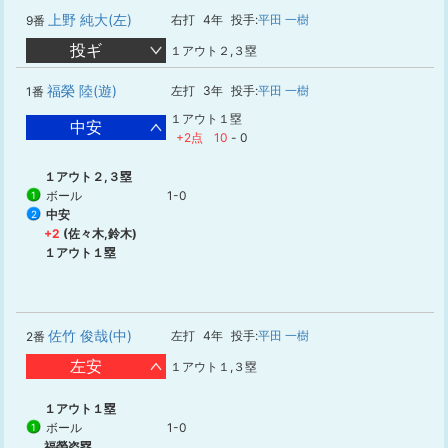
上野 純大(左)
右打
4年
投手:
平田 一樹
9番
投ギ
１アウト２,３塁
福榮 陸(遊)
左打
3年
投手:
平田 一樹
1番
１アウト１塁
中安
+2点
10
-
0
１アウト２,３塁
ボール
1-0
1
中安
2
+2
(佐々木,鈴木)
１アウト１塁
佐竹 俊哉(中)
左打
4年
投手:
平田 一樹
2番
左安
１アウト１,３塁
１アウト１塁
ボール
1-0
1
福榮盗塁