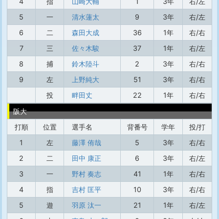
4
指
山崎大輔
1
3年
右/左
5
一
清水蓮太
9
3年
右/左
6
二
森田大成
36
1年
右/右
7
三
佐々木駿
37
1年
右/左
8
捕
鈴木陸斗
2
3年
右/右
9
左
上野純大
51
3年
右/右
投
畔田丈
22
1年
右/右
阪大
打順
位置
選手名
背番号
学年
投/打
1
左
藤澤 侑哉
5
3年
右/右
2
二
田中 康正
6
3年
右/左
3
一
野村 奏志
41
1年
右/右
4
指
吉村 匡平
10
3年
右/右
5
遊
羽原 汰一
21
1年
右/左