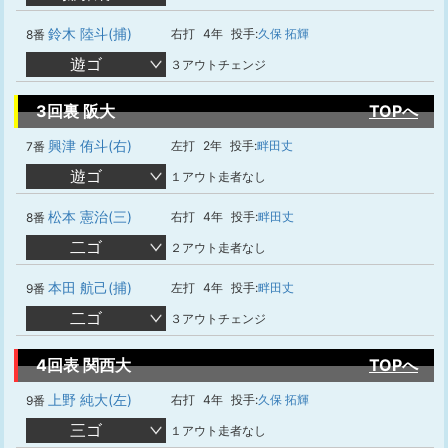
鈴木 陸斗(捕)
右打
4年
投手:
久保 拓輝
8番
遊ゴ
３アウトチェンジ
3回裏 阪大
TOPへ
興津 侑斗(右)
左打
2年
投手:
畔田丈
7番
遊ゴ
１アウト走者なし
松本 憲治(三)
右打
4年
投手:
畔田丈
8番
二ゴ
２アウト走者なし
本田 航己(捕)
左打
4年
投手:
畔田丈
9番
二ゴ
３アウトチェンジ
4回表 関西大
TOPへ
上野 純大(左)
右打
4年
投手:
久保 拓輝
9番
三ゴ
１アウト走者なし