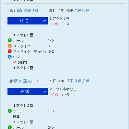
山崎 大輔(指)
左打
4年
投手:
久保 拓輝
4番
１アウト２塁
中２
+1点
2
-
0
１アウト３塁
ボール
1-0
1
ストライク
1-1
2
ストライク（空振り）
1-2
3
中２
4
+1
(佐竹)
１アウト２塁
清水 蓮太(一)
左打
4年
投手:
久保 拓輝
5番
２アウト走者なし
左犠
+1点
3
-
0
１アウト２塁
ボール
1-0
1
捕逸
１アウト３塁
ボール
2-0
2