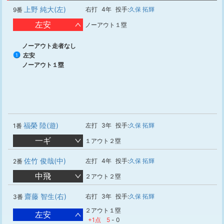
上野 純大(左)
右打
4年
投手:
久保 拓輝
9番
左安
ノーアウト１塁
ノーアウト走者なし
左安
1
ノーアウト１塁
福榮 陸(遊)
左打
3年
投手:
久保 拓輝
1番
一ギ
１アウト２塁
佐竹 俊哉(中)
左打
4年
投手:
久保 拓輝
2番
中飛
２アウト２塁
齋藤 智生(右)
右打
3年
投手:
久保 拓輝
3番
２アウト１塁
左安
+1点
5
-
0