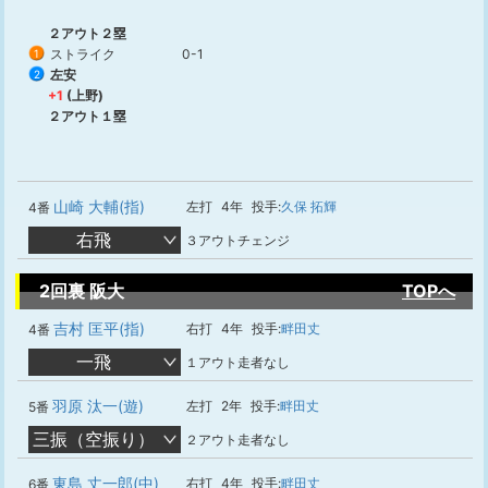
２アウト２塁
ストライク
0-1
1
左安
2
+1
(上野)
２アウト１塁
山崎 大輔(指)
左打
4年
投手:
久保 拓輝
4番
右飛
３アウトチェンジ
2回裏 阪大
TOPへ
吉村 匡平(指)
右打
4年
投手:
畔田丈
4番
一飛
１アウト走者なし
羽原 汰一(遊)
左打
2年
投手:
畔田丈
5番
三振（空振り）
２アウト走者なし
東島 丈一郎(中)
右打
4年
投手:
畔田丈
6番