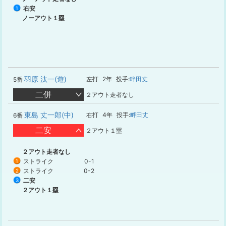
右安
1
ノーアウト１塁
羽原 汰一(遊)
左打
2年
投手:
畔田丈
5番
二併
２アウト走者なし
東島 丈一郎(中)
右打
4年
投手:
畔田丈
6番
二安
２アウト１塁
２アウト走者なし
ストライク
0-1
1
ストライク
0-2
2
二安
3
２アウト１塁