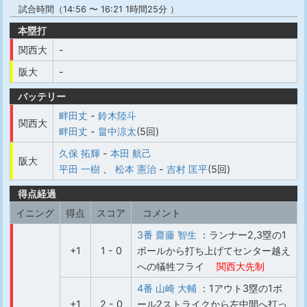
試合時間（14:56 〜 16:21 1時間25分 ）
本塁打
関西大
-
阪大
-
バッテリー
畔田丈
-
鈴木陸斗
関西大
畔田丈
-
畠中涼太
(5回)
久保 拓輝
-
本田 航己
阪大
平田 一樹
、
松本 憲治
-
吉村 匡平
(5回)
得点経過
イニング
得点
スコア
コメント
3番 齋藤 智生
：ランナー2,3塁の1
+1
1 - 0
ボールから打ち上げてセンター越え
への犠牲フライ
関西大先制
4番 山崎 大輔
：1アウト3塁の1ボ
+1
2 - 0
ール2ストライクから左中間へ打っ