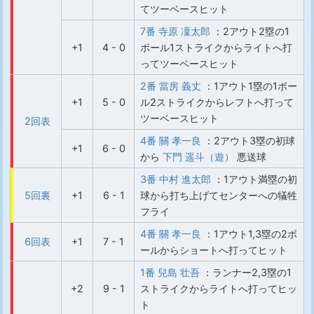
てツーベースヒット
7番 寺原 凜太郎
：2アウト2塁の1
+1
4 - 0
ボール1ストライクからライトへ打
ってツーベースヒット
2番 當房 義丈
：1アウト1塁の1ボー
+1
5 - 0
ル2ストライクからレフトへ打って
ツーベースヒット
2回表
4番 關 孝一良
：2アウト3塁の初球
+1
6 - 0
から
下門 遥斗（遊）
悪送球
3番 中村 進太郎
：1アウト満塁の初
5回裏
+1
6 - 1
球から打ち上げてセンターへの犠牲
フライ
4番 關 孝一良
：1アウト1,3塁の2ボ
6回表
+1
7 - 1
ールからショートへ打ってヒット
1番 兒島 壮吾
：ランナー2,3塁の1
+2
9 - 1
ストライクからライトへ打ってヒッ
ト