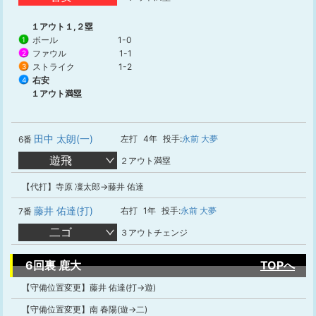
１アウト１,２塁
ボール
1-0
1
ファウル
1-1
2
ストライク
1-2
3
右安
4
１アウト満塁
田中 太朗(一)
左打
4年
投手:
永前 大夢
6番
遊飛
２アウト満塁
【代打】寺原 凜太郎→藤井 佑達
藤井 佑達(打)
右打
1年
投手:
永前 大夢
7番
二ゴ
３アウトチェンジ
6回裏 鹿大
TOPへ
【守備位置変更】藤井 佑達(打→遊)
【守備位置変更】南 春陽(遊→二)