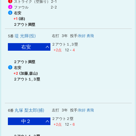
ストライク（空振り）
2-1
3
ファウル
2-2
4
右安
5
+1
(林)
２アウト満塁
堤 光輝(投)
右打
3年
投手:
秋好 勇飛
5番
２アウト１,３塁
右安
+2点
12
-
4
２アウト満塁
右安
1
+2
(加藤,森山)
２アウト１,３塁
丸塚 梨太郎(捕)
左打
3年
投手:
秋好 勇飛
6番
２アウト２塁
中２
+2点
12
-
6