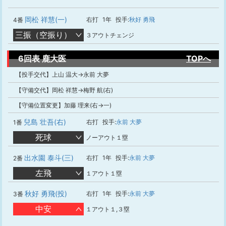
岡松 祥慧(一)
右打
1年
投手:
秋好 勇飛
4番
三振（空振り）
３アウトチェンジ
6回表 鹿大医
TOPへ
【投手交代】上山 温大→永前 大夢
【守備交代】岡松 祥慧→梅野 航(右)
【守備位置変更】加藤 理来(右→一)
兒島 壮吾(右)
右打
投手:
永前 大夢
1番
死球
ノーアウト１塁
出水園 泰斗(三)
右打
1年
投手:
永前 大夢
2番
左飛
１アウト１塁
秋好 勇飛(投)
右打
1年
投手:
永前 大夢
3番
中安
１アウト１,３塁