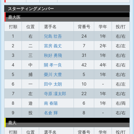
スターティングメンバー
鹿大医
打順
位置
選手名
背番号
学年
投/打
1
右
兒島 壮吾
24
1年
右/右
2
二
當房 義丈
7
2年
右/左
3
三
秋好 勇飛
31
1年
右/右
4
中
關 孝一良
42
4年
右/右
5
捕
榮川 大豊
5
1年
右/右
6
一
田中 太朗
10
-
右/左
7
左
寺原 凜太郎
22
1年
右/右
8
遊
南 春陽
6
1年
右/両
9
投
名倉 輝
8
-
右/右
鹿大
打順
位置
選手名
背番号
学年
投/打