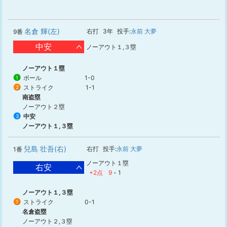
名倉 輝(左)
右打
3年
投手:
永前 大夢
9番
中安
ノーアウト１,３塁
ノーアウト１塁
ボール
1-0
1
ストライク
1-1
2
南盗塁
ノーアウト２塁
中安
3
ノーアウト１,３塁
兒島 壮吾(右)
右打
投手:
永前 大夢
1番
ノーアウト１塁
右安
+2点
9
-
1
ノーアウト１,３塁
ストライク
0-1
1
名倉盗塁
ノーアウト２,３塁