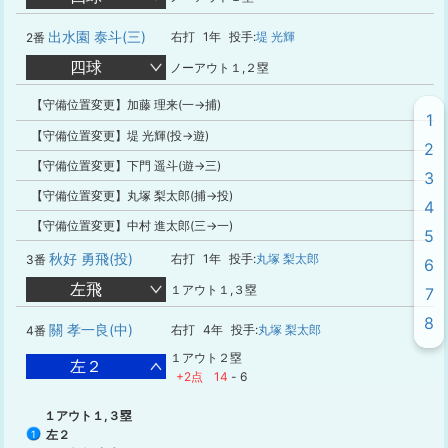
出水園 泰斗(三)
右打
1年
投手:
堤 光輝
2番
四球
ノーアウト１,２塁
【守備位置変更】加藤 理来(一→捕)
1
【守備位置変更】堤 光輝(投→遊)
2
【守備位置変更】下門 遥斗(遊→三)
3
【守備位置変更】丸塚 梨太郎(捕→投)
4
【守備位置変更】中村 進太郎(三→一)
5
秋好 勇飛(投)
右打
1年
投手:
丸塚 梨太郎
3番
6
左飛
１アウト１,３塁
7
8
關 孝一良(中)
右打
4年
投手:
丸塚 梨太郎
4番
１アウト２塁
左２
+2点
14
-
6
１アウト１,３塁
左２
1