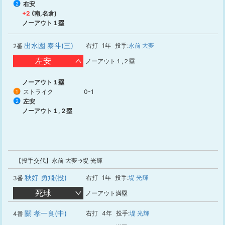
右安
2
+2
(南,名倉)
ノーアウト１塁
出水園 泰斗(三)
右打
1年
投手:
永前 大夢
2番
左安
ノーアウト１,２塁
ノーアウト１塁
ストライク
0-1
1
左安
2
ノーアウト１,２塁
【投手交代】永前 大夢→堤 光輝
秋好 勇飛(投)
右打
1年
投手:
堤 光輝
3番
死球
ノーアウト満塁
關 孝一良(中)
右打
4年
投手:
堤 光輝
4番