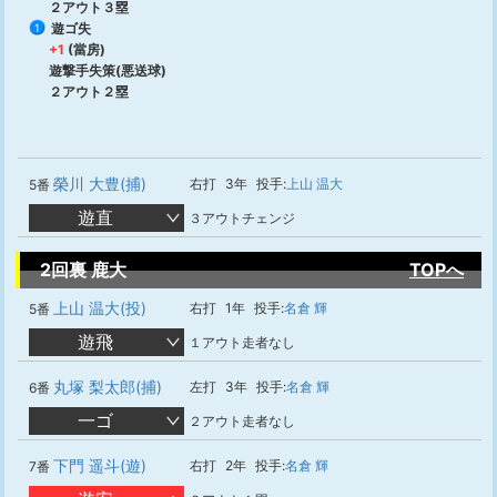
２アウト３塁
遊ゴ失
1
+1
(當房)
遊撃手失策(悪送球)
２アウト２塁
榮川 大豊(捕)
右打
3年
投手:
上山 温大
5番
遊直
３アウトチェンジ
2回裏 鹿大
TOPへ
上山 温大(投)
右打
1年
投手:
名倉 輝
5番
遊飛
１アウト走者なし
丸塚 梨太郎(捕)
左打
3年
投手:
名倉 輝
6番
一ゴ
２アウト走者なし
下門 遥斗(遊)
右打
2年
投手:
名倉 輝
7番