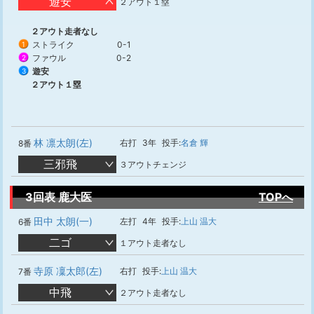
遊安
２アウト１塁
２アウト走者なし
ストライク
0-1
1
ファウル
0-2
2
遊安
3
２アウト１塁
林 凛太朗(左)
右打
3年
投手:
名倉 輝
8番
三邪飛
３アウトチェンジ
3回表 鹿大医
TOPへ
田中 太朗(一)
左打
4年
投手:
上山 温大
6番
二ゴ
１アウト走者なし
寺原 凜太郎(左)
右打
投手:
上山 温大
7番
中飛
２アウト走者なし