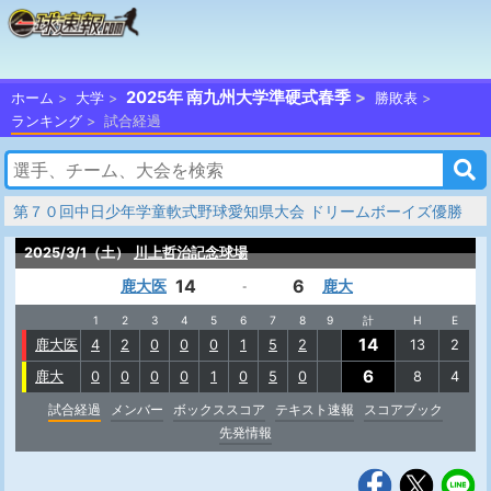
2025年 南九州大学準硬式春季
ホーム
大学
勝敗表
ランキング
試合経過
第７０回中日少年学童軟式野球愛知県大会 ドリームボーイズ優勝
2025/3/1（土）
川上哲治記念球場
14
6
鹿大医
鹿大
-
1
2
3
4
5
6
7
8
9
計
H
E
14
鹿大医
4
2
0
0
0
1
5
2
13
2
6
鹿大
0
0
0
0
1
0
5
0
8
4
試合経過
メンバー
ボックススコア
テキスト速報
スコアブック
先発情報