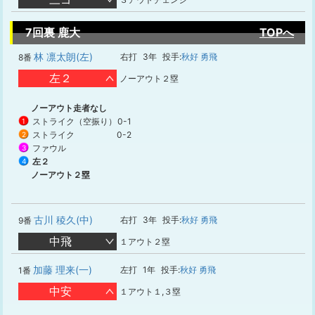
7回裏 鹿大
TOPへ
林 凛太朗(左)
右打
3年
投手:
秋好 勇飛
8番
左２
ノーアウト２塁
ノーアウト走者なし
ストライク（空振り）
0-1
1
ストライク
0-2
2
ファウル
3
左２
4
ノーアウト２塁
古川 稜久(中)
右打
3年
投手:
秋好 勇飛
9番
中飛
１アウト２塁
加藤 理来(一)
左打
1年
投手:
秋好 勇飛
1番
中安
１アウト１,３塁