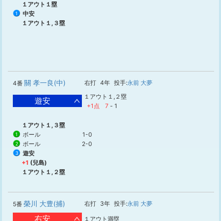
１アウト１塁
中安
1
１アウト１,３塁
關 孝一良(中)
右打
4年
投手:
永前 大夢
4番
１アウト１,２塁
遊安
+1点
7
-
1
１アウト１,３塁
ボール
1-0
1
ボール
2-0
2
遊安
3
+1
(兒島)
１アウト１,２塁
榮川 大豊(捕)
右打
3年
投手:
永前 大夢
5番
右安
１アウト満塁