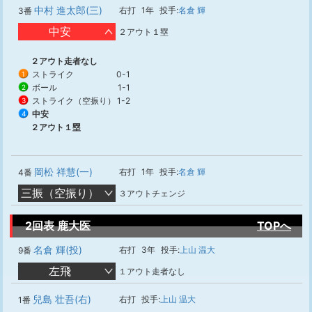
中村 進太郎(三)
右打
1年
投手:
名倉 輝
3番
中安
２アウト１塁
２アウト走者なし
ストライク
0-1
1
ボール
1-1
2
ストライク（空振り）
1-2
3
中安
4
２アウト１塁
岡松 祥慧(一)
右打
1年
投手:
名倉 輝
4番
三振（空振り）
３アウトチェンジ
2回表 鹿大医
TOPへ
名倉 輝(投)
右打
3年
投手:
上山 温大
9番
左飛
１アウト走者なし
兒島 壮吾(右)
右打
投手:
上山 温大
1番