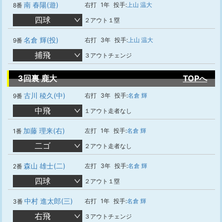
南 春陽(遊)
右打
1年
投手:
上山 温大
8番
四球
２アウト１塁
名倉 輝(投)
右打
3年
投手:
上山 温大
9番
捕飛
３アウトチェンジ
3回裏 鹿大
TOPへ
古川 稜久(中)
右打
3年
投手:
名倉 輝
9番
中飛
１アウト走者なし
加藤 理来(右)
左打
1年
投手:
名倉 輝
1番
二ゴ
２アウト走者なし
森山 雄士(二)
左打
3年
投手:
名倉 輝
2番
四球
２アウト１塁
中村 進太郎(三)
右打
1年
投手:
名倉 輝
3番
右飛
３アウトチェンジ