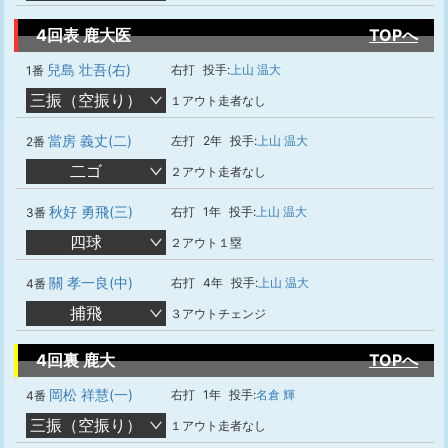
4回表 鹿大医
TOPへ
兒島 壮吾(右)
右打
投手:
上山 温大
1番
三振（空振り）
１アウト走者なし
當房 義丈(二)
左打
2年
投手:
上山 温大
2番
二ゴ
２アウト走者なし
秋好 勇飛(三)
右打
1年
投手:
上山 温大
3番
四球
２アウト１塁
關 孝一良(中)
右打
4年
投手:
上山 温大
4番
捕飛
３アウトチェンジ
4回裏 鹿大
TOPへ
岡松 祥慧(一)
右打
1年
投手:
名倉 輝
4番
三振（空振り）
１アウト走者なし