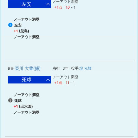
ノーアウト満塁
左安
+1点
10
-
1
ノーアウト満塁
左安
1
+1
(兒島)
ノーアウト満塁
榮川 大豊(捕)
右打
3年
投手:
堤 光輝
5番
ノーアウト満塁
死球
+1点
11
-
1
ノーアウト満塁
死球
1
+1
(出水園)
ノーアウト満塁