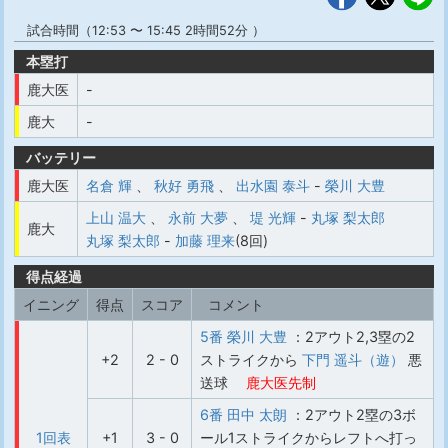
試合時間（12:53 〜 15:45 2時間52分 ）
本塁打
鹿大医
-
鹿大
-
バッテリー
鹿大医
名倉 輝
、
秋好 勇飛
、
出水園 泰斗
-
榮川 大豊
上山 温大
、
永前 大夢
、
堤 光輝
-
丸塚 梨太郎
鹿大
丸塚 梨太郎
-
加藤 理来
(8回)
得点経過
イニング
得点
スコア
コメント
5番 榮川 大豊
：2アウト2,3塁の2
+2
2 - 0
ストライクから
下門 遥斗（遊）
悪
送球
鹿大医先制
6番 田中 太朗
：2アウト2塁の3ボ
1回表
+1
3 - 0
ール1ストライクからレフトへ打っ