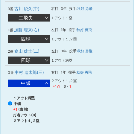
古川 稜久(中)
右打
3年
投手:
秋好 勇飛
9番
二飛失
１アウト１塁
加藤 理来(右)
左打
1年
投手:
秋好 勇飛
1番
四球
１アウト１,２塁
森山 雄士(二)
左打
3年
投手:
秋好 勇飛
2番
四球
１アウト満塁
中村 進太郎(三)
右打
1年
投手:
秋好 勇飛
3番
２アウト１,２塁
中犠
+1点
6
-
1
１アウト満塁
中犠
1
+1
(古川)
打者アウト(8)
２アウト１,２塁