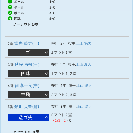
ボール
1-0
1
ボール
2-0
2
ボール
3-0
3
四球
4-0
4
ノーアウト１塁
當房 義丈(二)
左打
2年
投手:
上山 温大
2番
二ゴ
１アウト１塁
秋好 勇飛(三)
右打
1年
投手:
上山 温大
3番
四球
１アウト１,２塁
關 孝一良(中)
右打
4年
投手:
上山 温大
4番
中飛
２アウト２,３塁
榮川 大豊(捕)
右打
3年
投手:
上山 温大
5番
２アウト２塁
遊ゴ失
+2点
2
-
0
２アウト２,３塁