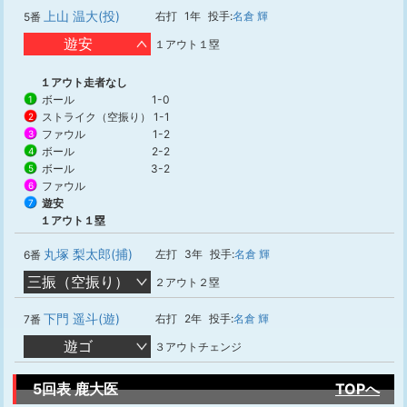
上山 温大(投)
右打
1年
投手:
名倉 輝
5番
遊安
１アウト１塁
１アウト走者なし
ボール
1-0
1
ストライク（空振り）
1-1
2
ファウル
1-2
3
ボール
2-2
4
ボール
3-2
5
ファウル
6
遊安
7
１アウト１塁
丸塚 梨太郎(捕)
左打
3年
投手:
名倉 輝
6番
三振（空振り）
２アウト２塁
下門 遥斗(遊)
右打
2年
投手:
名倉 輝
7番
遊ゴ
３アウトチェンジ
5回表 鹿大医
TOPへ