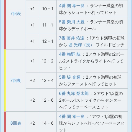
4番 關 孝一良
：ランナー満塁の初
+1
10 - 1
球からショートへ打ってヒット
7回表
5番 榮川 大豊
：ランナー満塁の初
+1
11 - 1
球からデッドボール
7番 藤井 佑達
：1アウト満塁の初球
+1
12 - 1
から
堤 光輝（投）
ワイルドピッチ
4番 梅野 航
：2アウト満塁の2ボー
+1
12 - 2
ル2ストライクからライトへ打って
ヒット
5番 堤 光輝
：2アウト満塁の初球
7回裏
+2
12 - 4
からファーストへ打ってヒット
6番 丸塚 梨太郎
：2アウト1,3塁の
+2
12 - 6
2ボール1ストライクからセンター
へ打ってツーベースヒット
4番 關 孝一良
：1アウト1,3塁の初
8回表
+2
14 - 6
球からレフトへ打ってツーベースヒ
ット