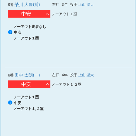
榮川 大豊(捕)
右打
3年
投手:
上山 温大
5番
中安
ノーアウト１塁
ノーアウト走者なし
中安
1
ノーアウト１塁
田中 太朗(一)
左打
4年
投手:
上山 温大
6番
中安
ノーアウト１,２塁
ノーアウト１塁
中安
1
ノーアウト１,２塁