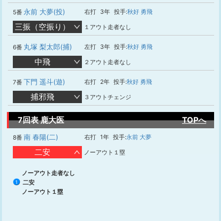
永前 大夢(投)
右打
3年
投手:
秋好 勇飛
5番
三振（空振り）
１アウト走者なし
丸塚 梨太郎(捕)
左打
3年
投手:
秋好 勇飛
6番
中飛
２アウト走者なし
下門 遥斗(遊)
右打
2年
投手:
秋好 勇飛
7番
捕邪飛
３アウトチェンジ
7回表 鹿大医
TOPへ
南 春陽(二)
右打
1年
投手:
永前 大夢
8番
二安
ノーアウト１塁
ノーアウト走者なし
二安
1
ノーアウト１塁