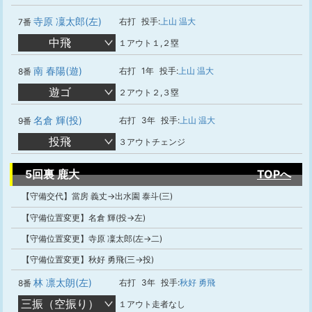
寺原 凜太郎(左)
右打
投手:
上山 温大
7番
中飛
１アウト１,２塁
南 春陽(遊)
右打
1年
投手:
上山 温大
8番
遊ゴ
２アウト２,３塁
名倉 輝(投)
右打
3年
投手:
上山 温大
9番
投飛
３アウトチェンジ
5回裏 鹿大
TOPへ
【守備交代】當房 義丈→出水園 泰斗(三)
【守備位置変更】名倉 輝(投→左)
【守備位置変更】寺原 凜太郎(左→二)
【守備位置変更】秋好 勇飛(三→投)
林 凛太朗(左)
右打
3年
投手:
秋好 勇飛
8番
三振（空振り）
１アウト走者なし