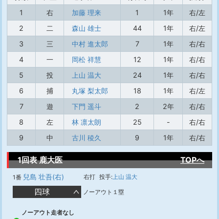
1
右
加藤 理来
1
1年
右/左
2
二
森山 雄士
44
1年
右/左
3
三
中村 進太郎
7
1年
右/右
4
一
岡松 祥慧
12
1年
右/右
5
投
上山 温大
24
1年
右/右
6
捕
丸塚 梨太郎
18
1年
右/左
7
遊
下門 遥斗
2
2年
右/右
8
左
林 凛太朗
25
-
右/右
9
中
古川 稜久
9
1年
右/右
1回表 鹿大医
TOPへ
兒島 壮吾(右)
右打
投手:
上山 温大
1番
四球
ノーアウト１塁
ノーアウト走者なし