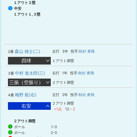
１アウト２塁
中安
1
１アウト１,３塁
森山 雄士(二)
左打
3年
投手:
秋好 勇飛
2番
四球
１アウト満塁
中村 進太郎(三)
右打
1年
投手:
秋好 勇飛
3番
三振（空振り）
２アウト満塁
梅野 航(右)
左打
2年
投手:
秋好 勇飛
4番
２アウト満塁
右安
+1点
12
-
2
２アウト満塁
ボール
1-0
1
ボール
2-0
2