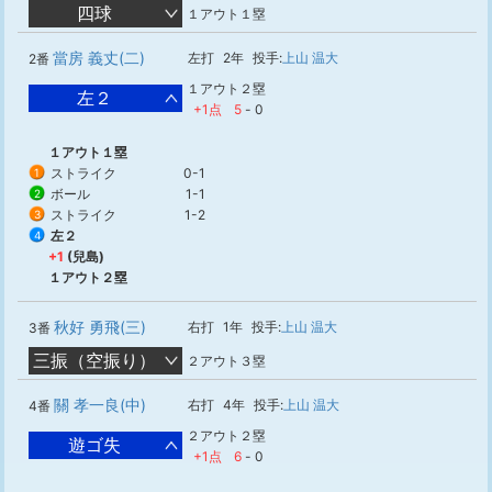
四球
１アウト１塁
當房 義丈(二)
左打
2年
投手:
上山 温大
2番
１アウト２塁
左２
+1点
5
-
0
１アウト１塁
ストライク
0-1
1
ボール
1-1
2
ストライク
1-2
3
左２
4
+1
(兒島)
１アウト２塁
秋好 勇飛(三)
右打
1年
投手:
上山 温大
3番
三振（空振り）
２アウト３塁
關 孝一良(中)
右打
4年
投手:
上山 温大
4番
２アウト２塁
遊ゴ失
+1点
6
-
0