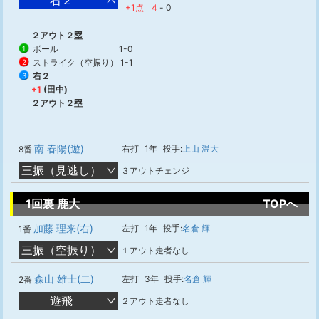
右２
+1点
4
-
0
２アウト２塁
ボール
1-0
1
ストライク（空振り）
1-1
2
右２
3
+1
(田中)
２アウト２塁
南 春陽(遊)
右打
1年
投手:
上山 温大
8番
三振（見逃し）
３アウトチェンジ
1回裏 鹿大
TOPへ
加藤 理来(右)
左打
1年
投手:
名倉 輝
1番
三振（空振り）
１アウト走者なし
森山 雄士(二)
左打
3年
投手:
名倉 輝
2番
遊飛
２アウト走者なし