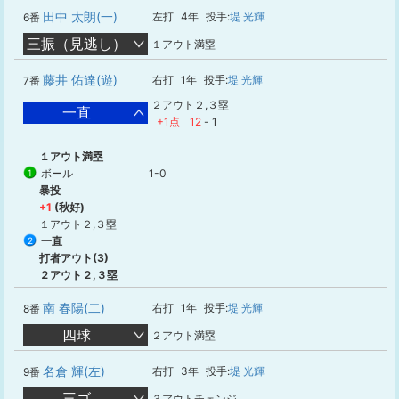
田中 太朗(一)
左打
4年
投手:
堤 光輝
6番
三振（見逃し）
１アウト満塁
藤井 佑達(遊)
右打
1年
投手:
堤 光輝
7番
２アウト２,３塁
一直
+1点
12
-
1
１アウト満塁
ボール
1-0
1
暴投
+1
(秋好)
１アウト２,３塁
一直
2
打者アウト(3)
２アウト２,３塁
南 春陽(二)
右打
1年
投手:
堤 光輝
8番
四球
２アウト満塁
名倉 輝(左)
右打
3年
投手:
堤 光輝
9番
三ゴ
３アウトチェンジ