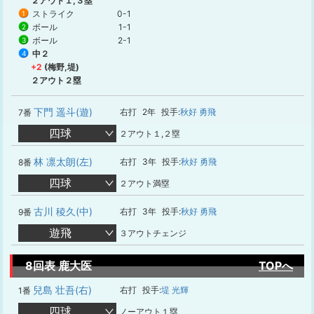
２アウト１,３塁
ストライク
0-1
1
ボール
1-1
2
ボール
2-1
3
中２
4
+2
(梅野,堤)
２アウト２塁
下門 遥斗(遊)
右打
2年
投手:
秋好 勇飛
7番
四球
２アウト１,２塁
林 凛太朗(左)
右打
3年
投手:
秋好 勇飛
8番
四球
２アウト満塁
古川 稜久(中)
右打
3年
投手:
秋好 勇飛
9番
遊飛
３アウトチェンジ
8回表 鹿大医
TOPへ
兒島 壮吾(右)
右打
投手:
堤 光輝
1番
四球
ノーアウト１塁