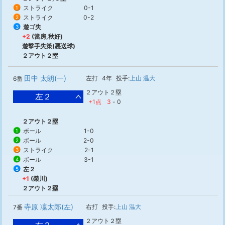
ストライク
0-1
1
ストライク
0-2
2
遊ゴ失
3
+2
(當房,秋好)
遊撃手失策(悪送球)
２アウト２塁
田中 太朗(一)
左打
4年
投手:
上山 温大
6番
２アウト２塁
左２
+1点
3
-
0
２アウト２塁
ボール
1-0
1
ボール
2-0
2
ストライク
2-1
3
ボール
3-1
4
左２
5
+1
(榮川)
２アウト２塁
寺原 凜太郎(左)
右打
投手:
上山 温大
7番
２アウト２塁