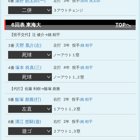
瀬野 創太郎(一)
左打
3年
投手:
原田 洸太郎
6番
二併
３アウトチェンジ
6回表 東海大
TOPへ
【投手交代】辻 健介→姚 柏宇
天野 凰介(左)
左打
3年
投手:
姚 柏宇
3番
死球
ノーアウト１塁
塚本 柊真(三)
左打
4年
投手:
姚 柏宇
4番
死球
ノーアウト１,２塁
【代打】佐藤 利樹→飯塚 彪雅
飯塚 彪雅(打)
右打
2年
投手:
姚 柏宇
5番
左直
１アウト１,２塁
溝江 悠騎(遊)
右打
2年
投手:
姚 柏宇
6番
遊ゴ
２アウト１,３塁