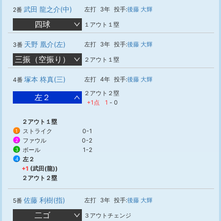
武田 龍之介(中)
左打
3年
投手:
後藤 大輝
2番
四球
１アウト１塁
天野 凰介(左)
左打
3年
投手:
後藤 大輝
3番
三振（空振り）
２アウト１塁
塚本 柊真(三)
左打
4年
投手:
後藤 大輝
4番
２アウト２塁
左２
+1点
1
-
0
２アウト１塁
ストライク
0-1
1
ファウル
0-2
2
ボール
1-2
3
左２
4
+1
(武田(龍))
２アウト２塁
佐藤 利樹(指)
左打
3年
投手:
後藤 大輝
5番
二ゴ
３アウトチェンジ