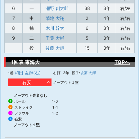
6
一
瀬野 創太郎
38
3年
右/左
7
中
菊地 大翔
2
4年
右/右
8
捕
木川 幹太
6
3年
右/右
9
二
千葉 大輔
5
3年
右/右
投
後藤 大輝
15
3年
右/右
1回表 東海大
TOPへ
和田 友輝(右)
右打
3年
投手:
後藤 大輝
1番
右安
ノーアウト１塁
ノーアウト走者なし
ボール
1-0
1
ストライク
1-1
2
ファウル
1-2
3
右安
4
ノーアウト１塁