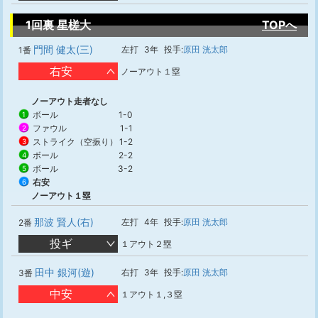
1回裏 星槎大
TOPへ
門間 健太(三)
左打
3年
投手:
原田 洸太郎
1番
右安
ノーアウト１塁
ノーアウト走者なし
ボール
1-0
1
ファウル
1-1
2
ストライク（空振り）
1-2
3
ボール
2-2
4
ボール
3-2
5
右安
6
ノーアウト１塁
那波 賢人(右)
左打
4年
投手:
原田 洸太郎
2番
投ギ
１アウト２塁
田中 銀河(遊)
右打
3年
投手:
原田 洸太郎
3番
中安
１アウト１,３塁