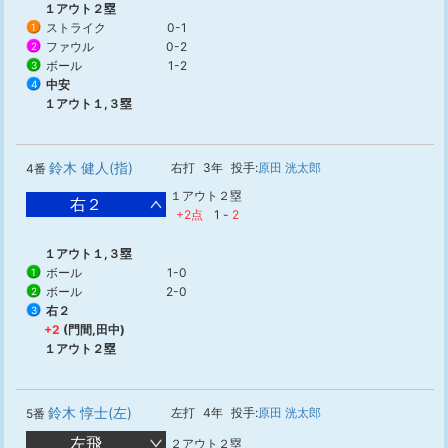
１アウト２塁
ストライク
0-1
1
ファウル
0-2
2
ボール
1-2
3
中安
4
１アウト１,３塁
鈴木 健人(指)
右打
3年
投手:
原田 洸太郎
4番
１アウト２塁
右２
+2点
1
-
2
１アウト１,３塁
ボール
1-0
1
ボール
2-0
2
右２
3
+2
(門間,田中)
１アウト２塁
鈴木 惇士(左)
左打
4年
投手:
原田 洸太郎
5番
左飛
２アウト２塁