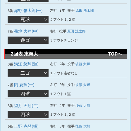
瀬野 創太郎(一)
左打
3年
投手:
原田 洸太郎
6番
死球
２アウト１,２塁
菊地 大翔(中)
右打
投手:
原田 洸太郎
7番
遊ゴ
３アウトチェンジ
2回表 東海大
TOPへ
溝江 悠騎(遊)
右打
2年
投手:
後藤 大輝
6番
二ゴ
１アウト走者なし
岡 夏輝(一)
右打
2年
投手:
後藤 大輝
7番
四球
１アウト１塁
望月 天翔(二)
右打
4年
投手:
後藤 大輝
8番
四球
１アウト１,２塁
上野 克登(捕)
右打
3年
投手:
後藤 大輝
9番