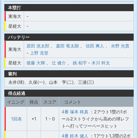
本塁打
東海大
-
星槎大
-
バッテリー
原田 洸太郎
、
森田 竜太朗
、
信田 爽人
、
水野 光貴
東海大
-
上野 克登
星槎大
後藤 大輝
、
辻 健介
、
姚 柏宇
-
木川 幹太
審判
永井(球)、久保(一)、山本 亨(二)、三浦(三)
得点経過
イニング
得点
スコア
コメント
4番 塚本 柊真
：2アウト1塁の1ボ
1回表
+1
1 - 0
ール2ストライクから高めの球レフ
トへ打ってツーベースヒット
4番 鈴木 健人
：1アウト1,3塁の2ボ