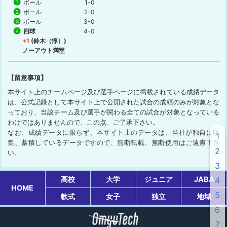
ボール
1-0
1
ボール
2-0
2
ボール
3-0
3
四球
4-0
4
+1
(鈴木（惇）)
ノーアウト満塁
【留意事項】
本サイト上のチームページ及び選手ページに掲載されている成績データ
は、公式記録として本サイト上で公開された試合の成績のみが対象とな
っており、当該チーム及び選手が関わる全ての試合が対象となっている
わけではありませんので、この点、ご了承下さい。
なお、成績データに限らず、本サイト上のデータは、当社が独自に収
1
集、蓄積しているデータですので、無断転載、無断使用はご遠慮下さ
2
い。
3
高校
大学
ジュニア
JABA
4
HOME
5
軟式
女子
独立
地域
6
7