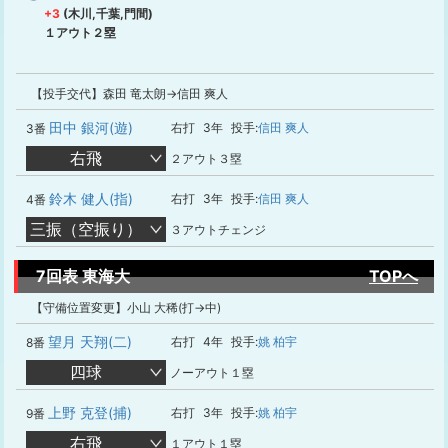
+3
(木川,千葉,門間)
１アウト２塁
【投手交代】森田 竜太朗→信田 爽人
田中 銀河(遊)
右打
3年
投手:
信田 爽人
3番
右飛
２アウト３塁
鈴木 健人(指)
右打
3年
投手:
信田 爽人
4番
三振（空振り）
３アウトチェンジ
7回表 東海大
TOPへ
【守備位置変更】小山 大稀(打→中)
望月 天翔(二)
右打
4年
投手:
姚 柏宇
8番
四球
ノーアウト１塁
上野 克登(捕)
右打
3年
投手:
姚 柏宇
9番
右飛
１アウト１塁