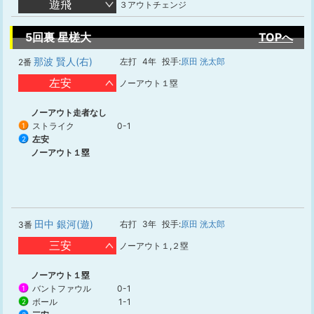
遊飛
３アウトチェンジ
5回裏 星槎大
TOPへ
那波 賢人(右)
左打
4年
投手:
原田 洸太郎
2番
左安
ノーアウト１塁
ノーアウト走者なし
ストライク
0-1
1
左安
2
ノーアウト１塁
田中 銀河(遊)
右打
3年
投手:
原田 洸太郎
3番
三安
ノーアウト１,２塁
ノーアウト１塁
バントファウル
0-1
1
ボール
1-1
2