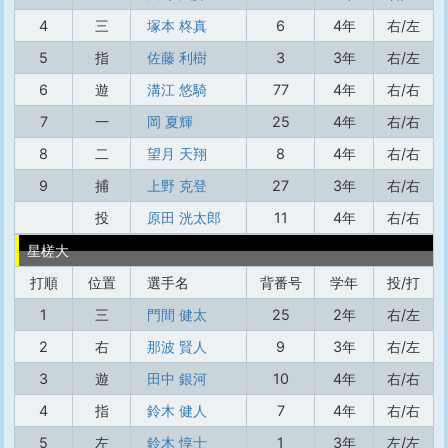
4
三
塚本 柊真
6
4年
右/左
5
指
佐藤 利樹
3
3年
右/左
6
遊
溝江 悠騎
77
4年
右/右
7
一
岡 夏輝
25
4年
右/右
8
二
望月 天翔
8
4年
右/右
9
捕
上野 克登
27
3年
右/右
投
原田 洸太郎
11
4年
右/右
星槎大
打順
位置
選手名
背番号
学年
投/打
1
三
門間 健太
25
2年
右/左
2
右
那波 賢人
9
3年
右/左
3
遊
田中 銀河
10
4年
右/右
4
指
鈴木 健人
7
4年
右/右
5
左
鈴木 惇士
1
3年
左/左