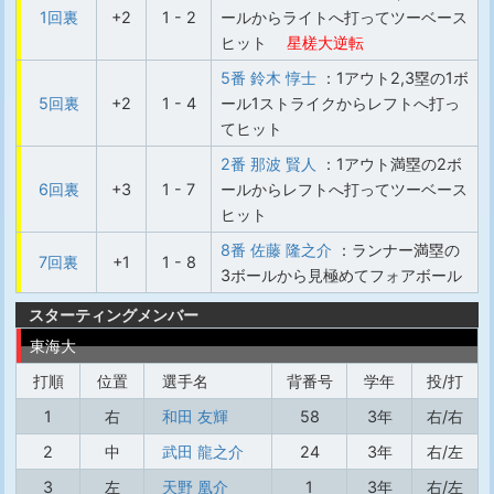
1回裏
+2
1 - 2
ールからライトへ打ってツーベース
ヒット
星槎大逆転
5番 鈴木 惇士
：1アウト2,3塁の1ボ
5回裏
+2
1 - 4
ール1ストライクからレフトへ打っ
てヒット
2番 那波 賢人
：1アウト満塁の2ボ
6回裏
+3
1 - 7
ールからレフトへ打ってツーベース
ヒット
8番 佐藤 隆之介
：ランナー満塁の
7回裏
+1
1 - 8
3ボールから見極めてフォアボール
スターティングメンバー
東海大
打順
位置
選手名
背番号
学年
投/打
1
右
和田 友輝
58
3年
右/右
2
中
武田 龍之介
24
3年
右/左
3
左
天野 凰介
1
3年
右/左