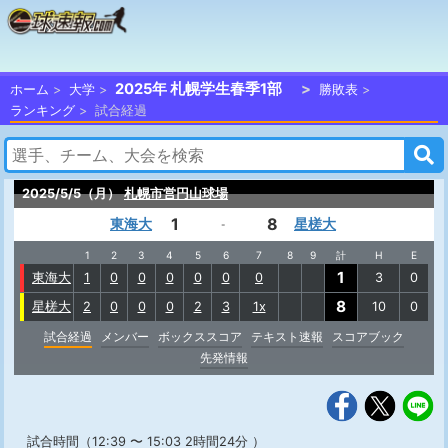
2025年 札幌学生春季1部
ホーム
大学
勝敗表
ランキング
試合経過
2025/5/5（月）
札幌市営円山球場
1
8
東海大
星槎大
-
1
2
3
4
5
6
7
8
9
計
H
E
1
東海大
1
0
0
0
0
0
0
3
0
8
星槎大
2
0
0
0
2
3
1x
10
0
試合経過
メンバー
ボックススコア
テキスト速報
スコアブック
先発情報
試合時間（12:39 〜 15:03 2時間24分 ）