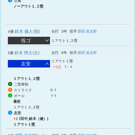
三安
3
ノーアウト１,２塁
鈴木 健人(指)
右打
3年
投手:
原田 洸太郎
4番
投ゴ
１アウト１,２塁
鈴木 惇士(左)
左打
4年
投手:
原田 洸太郎
5番
１アウト１塁
左安
+2点
1
-
4
１アウト１,２塁
二塁牽制
P
ストライク
0-1
1
ボール
1-1
2
暴投
１アウト２,３塁
左安
3
+2
(田中,鈴木（健）)
１アウト１塁