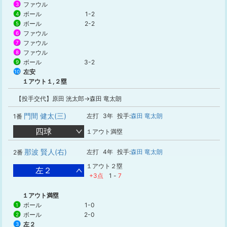
ファウル
3
ボール
1-2
4
ボール
2-2
5
ファウル
6
ファウル
7
ファウル
8
ボール
3-2
9
左安
10
１アウト１,２塁
【投手交代】原田 洸太郎→森田 竜太朗
門間 健太(三)
左打
3年
投手:
森田 竜太朗
1番
四球
１アウト満塁
那波 賢人(右)
左打
4年
投手:
森田 竜太朗
2番
１アウト２塁
左２
+3点
1
-
7
１アウト満塁
ボール
1-0
1
ボール
2-0
2
左２
3