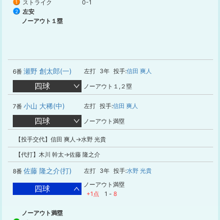
ストライク
0-1
1
左安
2
ノーアウト１塁
瀬野 創太郎(一)
左打
3年
投手:
信田 爽人
6番
四球
ノーアウト１,２塁
小山 大稀(中)
左打
投手:
信田 爽人
7番
四球
ノーアウト満塁
【投手交代】信田 爽人→水野 光貴
【代打】木川 幹太→佐藤 隆之介
佐藤 隆之介(打)
左打
3年
投手:
水野 光貴
8番
ノーアウト満塁
四球
+1点
1
-
8
ノーアウト満塁