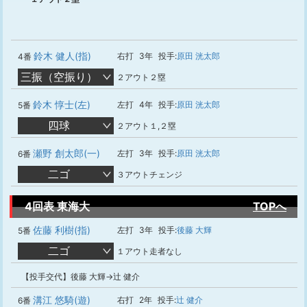
鈴木 健人(指)
右打
3年
投手:
原田 洸太郎
4番
三振（空振り）
２アウト２塁
鈴木 惇士(左)
左打
4年
投手:
原田 洸太郎
5番
四球
２アウト１,２塁
瀬野 創太郎(一)
左打
3年
投手:
原田 洸太郎
6番
二ゴ
３アウトチェンジ
4回表 東海大
TOPへ
佐藤 利樹(指)
左打
3年
投手:
後藤 大輝
5番
二ゴ
１アウト走者なし
【投手交代】後藤 大輝→辻 健介
溝江 悠騎(遊)
右打
2年
投手:
辻 健介
6番