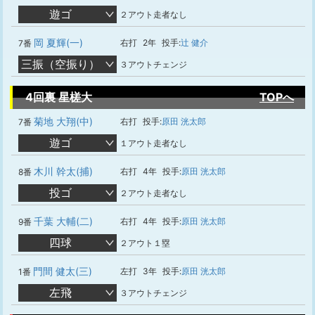
遊ゴ
２アウト走者なし
岡 夏輝(一)
右打
2年
投手:
辻 健介
7番
三振（空振り）
３アウトチェンジ
4回裏 星槎大
TOPへ
菊地 大翔(中)
右打
投手:
原田 洸太郎
7番
遊ゴ
１アウト走者なし
木川 幹太(捕)
右打
4年
投手:
原田 洸太郎
8番
投ゴ
２アウト走者なし
千葉 大輔(二)
右打
4年
投手:
原田 洸太郎
9番
四球
２アウト１塁
門間 健太(三)
左打
3年
投手:
原田 洸太郎
1番
左飛
３アウトチェンジ