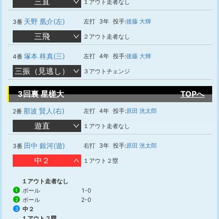
三直
１アウト走者なし
天野 凰介(左)
左打
3年
投手:
後藤 大輝
3番
三飛
２アウト走者なし
塚本 柊真(三)
左打
4年
投手:
後藤 大輝
4番
三振（見逃し）
３アウトチェンジ
3回裏 星槎大
TOPへ
那波 賢人(右)
左打
4年
投手:
原田 洸太郎
2番
遊直
１アウト走者なし
田中 銀河(遊)
右打
3年
投手:
原田 洸太郎
3番
中２
１アウト２塁
１アウト走者なし
ボール
1-0
1
ボール
2-0
2
中２
3
１アウト２塁