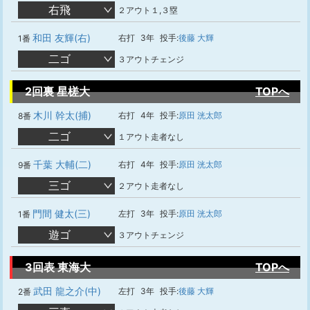
右飛
２アウト１,３塁
和田 友輝(右)
右打
3年
投手:
後藤 大輝
1番
二ゴ
３アウトチェンジ
2回裏 星槎大
TOPへ
木川 幹太(捕)
右打
4年
投手:
原田 洸太郎
8番
二ゴ
１アウト走者なし
千葉 大輔(二)
右打
4年
投手:
原田 洸太郎
9番
三ゴ
２アウト走者なし
門間 健太(三)
左打
3年
投手:
原田 洸太郎
1番
遊ゴ
３アウトチェンジ
3回表 東海大
TOPへ
武田 龍之介(中)
左打
3年
投手:
後藤 大輝
2番