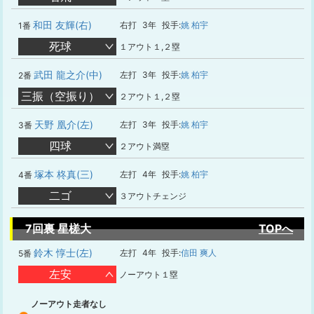
和田 友輝(右)
右打
3年
投手:
姚 柏宇
1番
死球
１アウト１,２塁
武田 龍之介(中)
左打
3年
投手:
姚 柏宇
2番
三振（空振り）
２アウト１,２塁
天野 凰介(左)
左打
3年
投手:
姚 柏宇
3番
四球
２アウト満塁
塚本 柊真(三)
左打
4年
投手:
姚 柏宇
4番
二ゴ
３アウトチェンジ
7回裏 星槎大
TOPへ
鈴木 惇士(左)
左打
4年
投手:
信田 爽人
5番
左安
ノーアウト１塁
ノーアウト走者なし