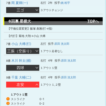
岡 夏輝(一)
右打
2年
投手:
姚 柏宇
7番
三ゴ
３アウトチェンジ
6回裏 星槎大
TOPへ
【守備位置変更】飯塚 彪雅(打→指)
【代打】菊地 大翔→小山 大稀
小山 大稀(打)
左打
投手:
原田 洸太郎
7番
三振（空振り）
１アウト走者なし
木川 幹太(捕)
右打
4年
投手:
原田 洸太郎
8番
四球
１アウト１塁
千葉 大輔(二)
右打
4年
投手:
原田 洸太郎
9番
左安
１アウト１,２塁
１アウト１塁
ストライク
0-1
1
ストライク
0-2
2