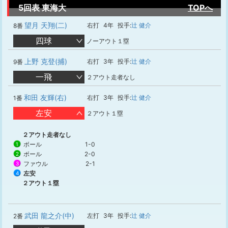
5回表 東海大
TOPへ
望月 天翔(二)
右打
4年
投手:
辻 健介
8番
四球
ノーアウト１塁
上野 克登(捕)
右打
3年
投手:
辻 健介
9番
一飛
２アウト走者なし
和田 友輝(右)
右打
3年
投手:
辻 健介
1番
左安
２アウト１塁
２アウト走者なし
ボール
1-0
1
ボール
2-0
2
ファウル
2-1
3
左安
4
２アウト１塁
武田 龍之介(中)
左打
3年
投手:
辻 健介
2番