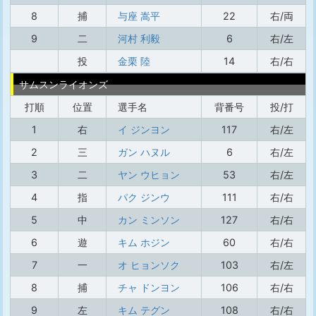
8
捕
与座 嵩平
22
右/両
9
二
河村 利毅
6
右/左
投
金栗 陸
14
右/右
サムスンライオンズ
打順
位置
選手名
背番号
投/打
1
右
イ ジンヨン
117
右/左
2
三
ガン ハヌル
6
右/左
3
二
ヤン ウヒョン
53
右/左
4
指
パク ジンウ
111
右/右
5
中
カン ミンソン
127
右/右
6
遊
キム ホジン
60
右/右
7
一
オ ヒョンソク
103
右/左
8
捕
チャ ドンヨン
106
右/右
9
左
キム テグン
108
右/右