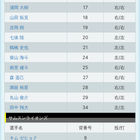
浦岡 大樹
17
右/右
山田 拓見
18
右/左
吉岡 樹
19
右/右
七俵 陸
20
左/左
鶴橋 史也
21
左/左
柴山 海斗
24
左/左
南里 健斗
25
右/右
森 遥己
27
右/右
満留 裕星
28
右/左
丸山 俊介
29
右/左
田中 翔大
34
左/左
サムスンライオンズ
選手名
背番号
投/打
キム ゼヒョク
8