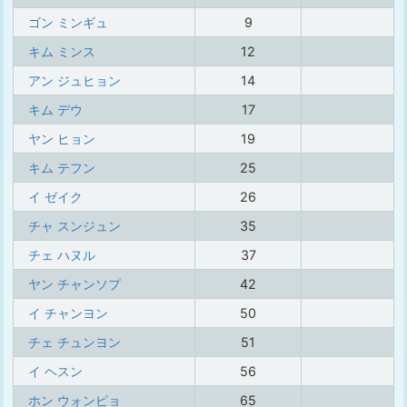
ゴン ミンギュ
9
キム ミンス
12
アン ジュヒョン
14
キム デウ
17
ヤン ヒョン
19
キム テフン
25
イ ゼイク
26
チャ スンジュン
35
チェ ハヌル
37
ヤン チャンソプ
42
イ チャンヨン
50
チェ チュンヨン
51
イ ヘスン
56
ホン ウォンピョ
65