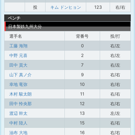
投
キム ドンヒョン
123
右/右
ベンチ
日本製鉄九州大分
選手名
背番号
投/打
工藤 海翔
0
右/左
中野 元喜
2
右/左
田中 貢大
7
右/左
山下 真ノ介
9
右/右
幸地 竜弥
10
右/右
木村 駿太朗
11
右/右
田中 怜央那
12
右/右
渡辺 幹太
13
左/左
中村 陸人
15
右/右
油布 大地
16
右/右