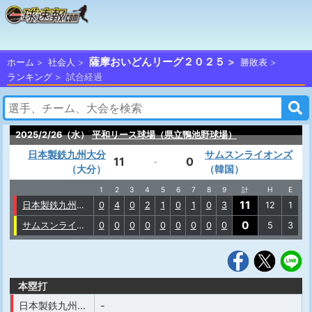
薩摩おいどんリーグ２０２５
ホーム
社会人
勝敗表
ランキング
試合経過
2025/2/26（水）
平和リース球場（県立鴨池野球場）
日本製鉄九州大分
サムスンライオンズ
11
0
-
（大分）
（韓国）
1
2
3
4
5
6
7
8
9
計
H
E
11
日本製鉄九州大分
0
4
0
2
1
0
1
0
3
12
1
0
サムスンライオンズ
0
0
0
0
0
0
0
0
0
5
3
本塁打
日本製鉄九州大分
-