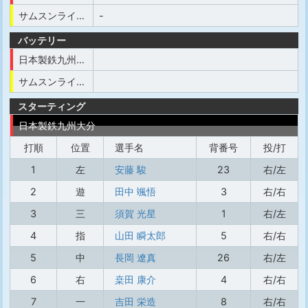
サムスンライオンズ
-
バッテリー
日本製鉄九州大分
サムスンライオンズ
スターティング
日本製鉄九州大分
打順
位置
選手名
背番号
投/打
1
左
安藤 駿
23
右/左
2
遊
田中 颯悟
3
右/右
3
三
須賀 光星
1
右/左
4
指
山田 瞬太郎
5
右/右
5
中
長岡 遼真
26
右/左
6
右
桒田 康介
4
右/右
7
一
吉田 栄造
8
右/右