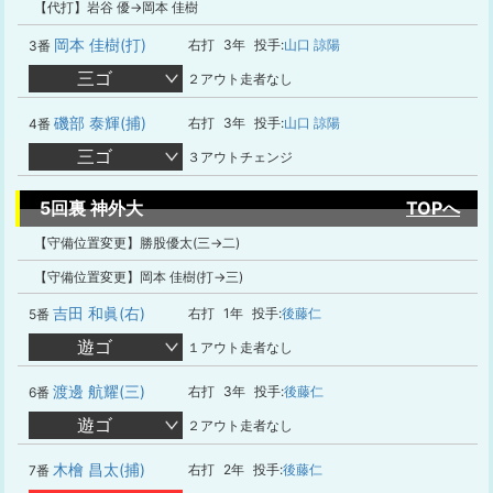
【代打】岩谷 優→岡本 佳樹
岡本 佳樹(打)
右打
3年
投手:
山口 諒陽
3番
三ゴ
２アウト走者なし
磯部 泰輝(捕)
右打
3年
投手:
山口 諒陽
4番
三ゴ
３アウトチェンジ
5回裏 神外大
TOPへ
【守備位置変更】勝股優太(三→二)
【守備位置変更】岡本 佳樹(打→三)
吉田 和眞(右)
右打
1年
投手:
後藤仁
5番
遊ゴ
１アウト走者なし
渡邊 航耀(三)
右打
3年
投手:
後藤仁
6番
遊ゴ
２アウト走者なし
木檜 昌太(捕)
右打
2年
投手:
後藤仁
7番