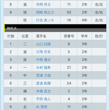
8
遊
寺岡 祥太
11
2年
右/左
9
指
岡崎 慎之介
50
2年
右/右
投
行吉 真ノ介
16
4年
左/右
神外大
打順
位置
選手名
背番号
学年
投/打
1
二
山口 諒陽
8
3年
2
遊
片岡 空良
5
2年
3
投
中西 優太
9
2年
4
一
今村 陽希
21
2年
5
中
荒瀬 力哉
6
3年
6
三
渡邊 航耀
24
2年
7
捕
木檜 昌太
2
3年
8
右
平田 海人
4
2年
9
左
向 慧悟
11
2年