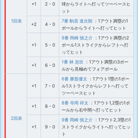
+1
2 - 0
球からライトへ打ってツーベースヒ
ット
1回表
7番 駒居 進次朗
：1アウト満塁の1
+2
4 - 0
ボールからライトへ打ってヒット
9番 岡崎 慎之介
：1アウト満塁の2
+1
5 - 0
ボール1ストライクからレフトへ打
ってヒット
1番 林 息吹
：1アウト満塁の3ボー
+1
6 - 0
ルから見極めてフォアボール
6番 勝股優太
：1アウト1塁の1ボー
+1
7 - 0
ル1ストライクからレフトへ打って
ツーベースヒット
8番 寺岡 祥太
：1アウト1,2塁の1ボ
+1
8 - 0
ールから右中間へ打ってヒット
2回表
9番 岡崎 慎之介
：1アウト2,3塁の1
+1
9 - 0
ストライクからライトへ打ってヒッ
ト