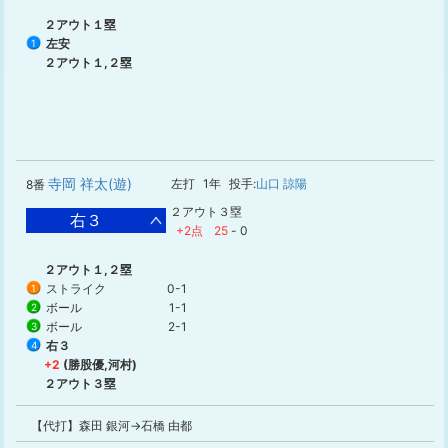
２アウト１塁
左安
1
２アウト１,２塁
寺岡 祥太(遊)
左打
1年
投手:
山口 諒陽
8番
２アウト３塁
右３
+2点
25
-
0
２アウト１,２塁
ストライク
0-1
1
ボール
1-1
2
ボール
2-1
3
右３
4
+2
(勝股優,河村)
２アウト３塁
【代打】森田 銀河→石橋 由都