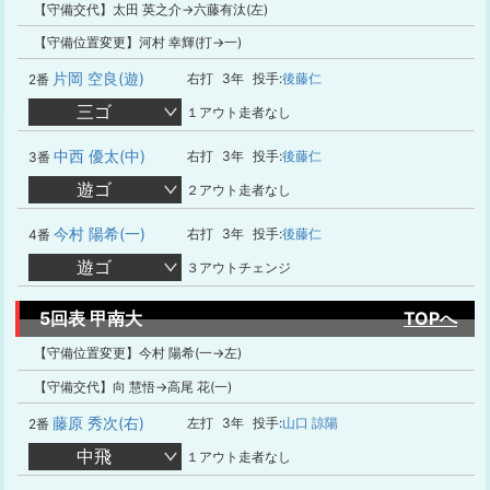
【守備交代】太田 英之介→六藤有汰(左)
【守備位置変更】河村 幸輝(打→一)
片岡 空良(遊)
右打
3年
投手:
後藤仁
2番
三ゴ
１アウト走者なし
中西 優太(中)
右打
3年
投手:
後藤仁
3番
遊ゴ
２アウト走者なし
今村 陽希(一)
右打
3年
投手:
後藤仁
4番
遊ゴ
３アウトチェンジ
5回表 甲南大
TOPへ
【守備位置変更】今村 陽希(一→左)
【守備交代】向 慧悟→高尾 花(一)
藤原 秀次(右)
左打
3年
投手:
山口 諒陽
2番
中飛
１アウト走者なし