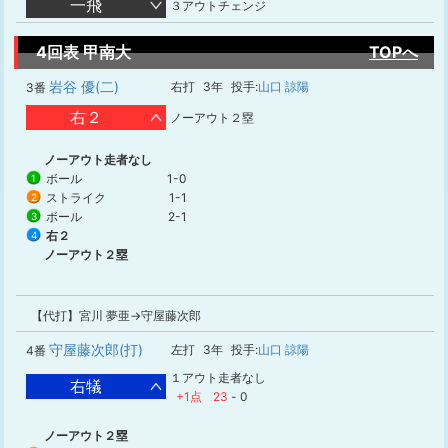
一飛
３アウトチェンジ
4回表 甲南大
TOPへ
岩谷 優(二)
右打
3年
投手:
山口 諒陽
3番
右２
ノーアウト２塁
ノーアウト走者なし
ボール
1-0
1
ストライク
1-1
2
ボール
2-1
3
右２
4
ノーアウト２塁
【代打】宮川 夢亜→守屋藤次郎
守屋藤次郎(打)
左打
3年
投手:
山口 諒陽
4番
１アウト走者なし
右犠
+1点
23
-
0
ノーアウト２塁