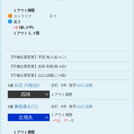
１アウト満塁
ストライク
0-1
1
左２
2
+2
(林,小平)
１アウト２,３塁
【守備位置変更】平田 海人(右→二)
【守備位置変更】吉田 和眞(投→右)
【守備位置変更】山口 諒陽(二→投)
白石 力翔(左)
左打
3年
投手:
山口 諒陽
5番
四球
１アウト満塁
勝股優太(三)
右打
4年
投手:
山口 諒陽
6番
１アウト満塁
左飛失
+1点
17
-
0
１アウト満塁