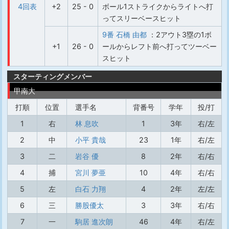
4回表
+2
25 - 0
ボール1ストライクからライトへ打
ってスリーベースヒット
9番 石橋 由都
：2アウト3塁の1ボ
+1
26 - 0
ールからレフト前へ打ってツーベー
スヒット
スターティングメンバー
甲南大
打順
位置
選手名
背番号
学年
投/打
1
右
林 息吹
1
3年
右/左
2
中
小平 貴哉
23
1年
右/左
3
二
岩谷 優
8
2年
右/右
4
捕
宮川 夢亜
10
4年
右/右
5
左
白石 力翔
4
2年
左/左
6
三
勝股優太
3
3年
右/右
7
一
駒居 進次朗
46
4年
右/左