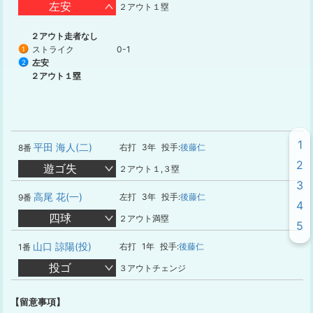
左安
２アウト１塁
２アウト走者なし
ストライク
0-1
1
左安
2
２アウト１塁
1
平田 海人(二)
右打
3年
投手:
後藤仁
8番
2
遊ゴ失
２アウト１,３塁
3
高尾 花(一)
左打
3年
投手:
後藤仁
9番
4
四球
２アウト満塁
5
山口 諒陽(投)
右打
1年
投手:
後藤仁
1番
投ゴ
３アウトチェンジ
【留意事項】