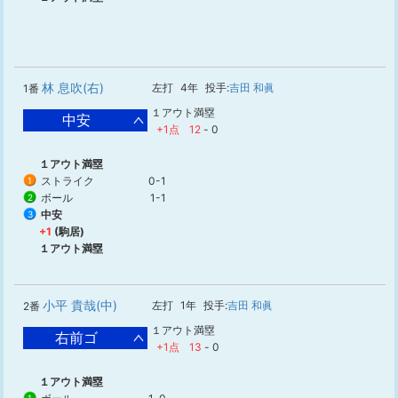
林 息吹(右)
左打
4年
投手:
吉田 和眞
1番
１アウト満塁
中安
+1点
12
-
0
１アウト満塁
ストライク
0-1
1
ボール
1-1
2
中安
3
+1
(駒居)
１アウト満塁
小平 貴哉(中)
左打
1年
投手:
吉田 和眞
2番
１アウト満塁
右前ゴ
+1点
13
-
0
１アウト満塁