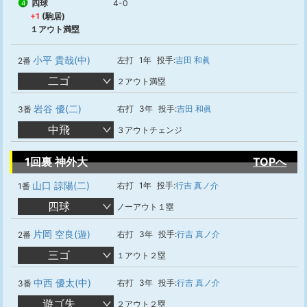
四球
4-0
4
+1
(駒居)
１アウト満塁
小平 貴哉(中)
左打
1年
投手:
吉田 和眞
2番
二ゴ
２アウト満塁
岩谷 優(二)
右打
3年
投手:
吉田 和眞
3番
中飛
３アウトチェンジ
1回裏 神外大
TOPへ
山口 諒陽(二)
右打
1年
投手:
行吉 真ノ介
1番
四球
ノーアウト１塁
片岡 空良(遊)
右打
3年
投手:
行吉 真ノ介
2番
三ゴ
１アウト２塁
中西 優太(中)
右打
3年
投手:
行吉 真ノ介
3番
遊ゴ失
２アウト２塁