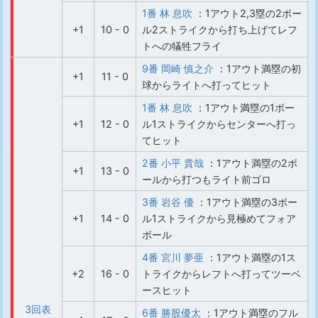
1番 林 息吹
：1アウト2,3塁の2ボー
+1
10 - 0
ル2ストライクから打ち上げてレフ
トへの犠牲フライ
9番 岡崎 慎之介
：1アウト満塁の初
+1
11 - 0
球からライトへ打ってヒット
1番 林 息吹
：1アウト満塁の1ボー
+1
12 - 0
ル1ストライクからセンターへ打っ
てヒット
2番 小平 貴哉
：1アウト満塁の2ボ
+1
13 - 0
ールから打つもライト前ゴロ
3番 岩谷 優
：1アウト満塁の3ボー
+1
14 - 0
ル1ストライクから見極めてフォア
ボール
4番 宮川 夢亜
：1アウト満塁の1ス
+2
16 - 0
トライクからレフトへ打ってツーベ
ースヒット
3回表
6番 勝股優太
：1アウト満塁のフル