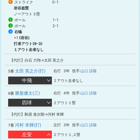
ストライク
0-1
1
岩谷盗塁
ノーアウト３塁
ボール
1-1
2
ボール
2-1
3
右犠
4
+1
(岩谷)
打者アウト(9-3)
１アウト走者なし
【代打】白石 力翔→太田 英之介
太田 英之介(打)
右打
3年
投手:
山口 諒陽
5番
中飛
２アウト走者なし
勝股優太(三)
右打
4年
投手:
山口 諒陽
6番
四球
２アウト１塁
【代打】駒居 進次朗→河村 幸輝
河村 幸輝(打)
左打
3年
投手:
山口 諒陽
7番
左安
２アウト１,２塁