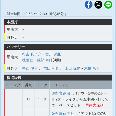
試合時間（10:53 〜 12:39 1時間46分 ）
本塁打
甲南大
-
神外大
-
バッテリー
行吉 真ノ介
-
宮川 夢亜
甲南大
後藤仁
-
磯部 泰輝
(4回)
神外大
中西 優太
、
吉田 和眞
、
山口 諒陽
-
木檜 昌太
得点経過
イニング
得点
スコア
コメント
3番 岩谷 優
：1アウト2塁の2ボー
+1
1 - 0
ル2ストライクから左中間へ打って
ツーベースヒット
甲南大先制
5番 白石 力翔
：1アウト1,2塁の初