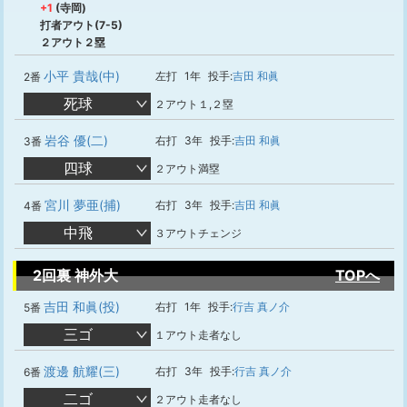
+1
(寺岡)
打者アウト(7-5)
２アウト２塁
小平 貴哉(中)
左打
1年
投手:
吉田 和眞
2番
死球
２アウト１,２塁
岩谷 優(二)
右打
3年
投手:
吉田 和眞
3番
四球
２アウト満塁
宮川 夢亜(捕)
右打
3年
投手:
吉田 和眞
4番
中飛
３アウトチェンジ
2回裏 神外大
TOPへ
吉田 和眞(投)
右打
1年
投手:
行吉 真ノ介
5番
三ゴ
１アウト走者なし
渡邊 航耀(三)
右打
3年
投手:
行吉 真ノ介
6番
二ゴ
２アウト走者なし