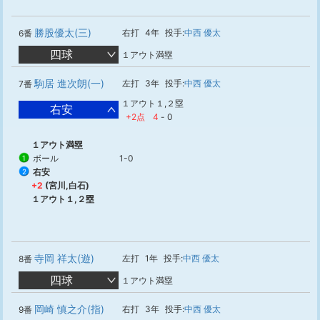
勝股優太(三)
右打
4年
投手:
中西 優太
6番
四球
１アウト満塁
駒居 進次朗(一)
左打
3年
投手:
中西 優太
7番
１アウト１,２塁
右安
+2点
4
-
0
１アウト満塁
ボール
1-0
1
右安
2
+2
(宮川,白石)
１アウト１,２塁
寺岡 祥太(遊)
左打
1年
投手:
中西 優太
8番
四球
１アウト満塁
岡崎 慎之介(指)
右打
3年
投手:
中西 優太
9番