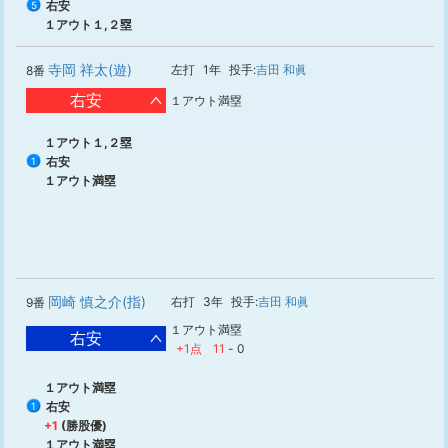
右安
5
１アウト１,２塁
寺岡 祥太(遊)
左打
1年
投手:
吉田 和眞
8番
右安
１アウト満塁
１アウト１,２塁
右安
1
１アウト満塁
岡崎 慎之介(指)
右打
3年
投手:
吉田 和眞
9番
１アウト満塁
右安
+1点
11
-
0
１アウト満塁
右安
1
+1
(勝股優)
１アウト満塁