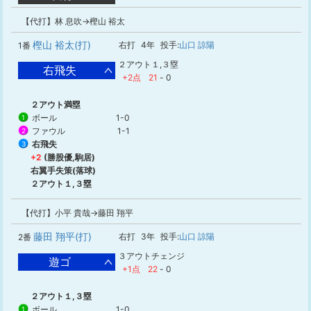
【代打】林 息吹→樫山 裕太
樫山 裕太(打)
右打
4年
投手:
山口 諒陽
1番
２アウト１,３塁
右飛失
+2点
21
-
0
２アウト満塁
ボール
1-0
1
ファウル
1-1
2
右飛失
3
+2
(勝股優,駒居)
右翼手失策(落球)
２アウト１,３塁
【代打】小平 貴哉→藤田 翔平
藤田 翔平(打)
右打
3年
投手:
山口 諒陽
2番
３アウトチェンジ
遊ゴ
+1点
22
-
0
２アウト１,３塁
ボール
1-0
1