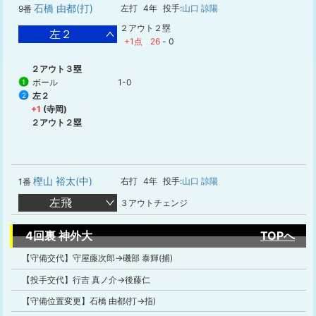
石橋 由都(打)
左打
4年
投手:
山口 諒陽
9番
２アウト２塁
左２
+1点
26
-
0
２アウト３塁
ボール
1-0
1
左２
2
+1
(寺岡)
２アウト２塁
樫山 裕太(中)
右打
4年
投手:
山口 諒陽
1番
左飛
３アウトチェンジ
4回裏 神外大
TOPへ
【守備交代】守屋藤次郎→磯部 泰輝(捕)
【投手交代】行吉 真ノ介→後藤仁
【守備位置変更】石橋 由都(打→指)