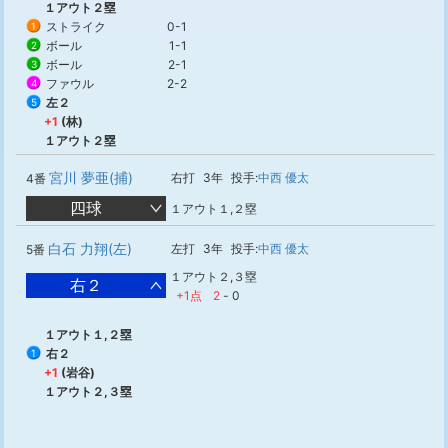
１アウト２塁
ストライク
0-1
1
ボール
1-1
2
ボール
2-1
3
ファウル
2-2
4
左２
5
+1
(林)
１アウト２塁
宮川 夢亜(捕)
右打
3年
投手:
中西 優太
4番
四球
１アウト１,２塁
白石 力翔(左)
左打
3年
投手:
中西 優太
5番
１アウト２,３塁
右２
+1点
2
-
0
１アウト１,２塁
右２
1
+1
(岩谷)
１アウト２,３塁