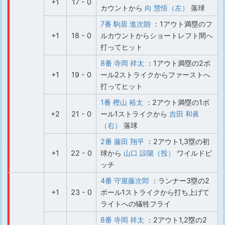
+1
17 - 0
カウントから
向 慧悟（左）
落球
7番 駒居 進次朗
：1アウト満塁のフ
+1
18 - 0
ルカウントからショートレフト間へ
打ってヒット
8番 寺岡 祥太
：1アウト満塁の2ボ
+1
19 - 0
ール2ストライクからファーストへ
打ってヒット
1番 樫山 裕太
：2アウト満塁の1ボ
+2
21 - 0
ール1ストライクから
吉田 和眞
（右）
落球
2番 藤田 翔平
：2アウト1,3塁の初
+1
22 - 0
球から
山口 諒陽（投）
ワイルドピ
ッチ
4番 守屋藤次郎
：ランナー3塁の2
+1
23 - 0
ボール1ストライクから打ち上げて
ライトへの犠牲フライ
8番 寺岡 祥太
：2アウト1,2塁の2