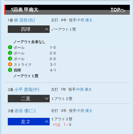
1回表 甲南大
TOPへ
林 息吹(右)
左打
4年
投手:
中西 優太
1番
四球
ノーアウト１塁
ノーアウト走者なし
ボール
1-0
1
ボール
2-0
2
ボール
3-0
3
ストライク
3-1
4
四球
4-1
5
ノーアウト１塁
小平 貴哉(中)
左打
1年
投手:
中西 優太
2番
二直
１アウト２塁
岩谷 優(二)
右打
3年
投手:
中西 優太
3番
１アウト２塁
左２
+1点
1
-
0