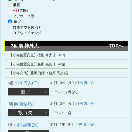
暴投
+1
(寺岡)
２アウト２塁
遊ゴ
2
打者アウト(6-3)
３アウトチェンジ
3回裏 神外大
TOPへ
【守備位置変更】樫山 裕太(打→中)
【守備位置変更】森田 銀河(打→指)
【守備交代】藤田 翔平→藤原 秀次(右)
平田 海人(二)
右打
3年
投手:
行吉 真ノ介
8番
遊ゴ
１アウト走者なし
向 慧悟(左)
右打
3年
投手:
行吉 真ノ介
9番
投ゴ失
１アウト１塁
山口 諒陽(投)
右打
1年
投手:
行吉 真ノ介
1番