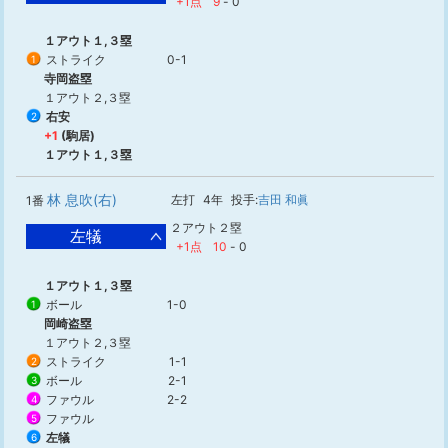
+1点
9
-
0
１アウト１,３塁
ストライク
0-1
1
寺岡盗塁
１アウト２,３塁
右安
2
+1
(駒居)
１アウト１,３塁
林 息吹(右)
左打
4年
投手:
吉田 和眞
1番
２アウト２塁
左犠
+1点
10
-
0
１アウト１,３塁
ボール
1-0
1
岡崎盗塁
１アウト２,３塁
ストライク
1-1
2
ボール
2-1
3
ファウル
2-2
4
ファウル
5
左犠
6