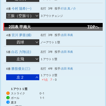
今村 陽希(一)
右打
3年
投手:
行吉 真ノ介
4番
三振（空振り）
３アウトチェンジ
2回表 甲南大
TOPへ
宮川 夢亜(捕)
右打
3年
投手:
吉田 和眞
4番
四球
ノーアウト１塁
白石 力翔(左)
左打
3年
投手:
吉田 和眞
5番
左飛
１アウト１塁
勝股優太(三)
右打
4年
投手:
吉田 和眞
6番
１アウト２塁
左２
+1点
7
-
0
１アウト１塁
ストライク
0-1
1
ボール
1-1
2
左２
3