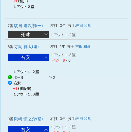
+1
(宮川)
１アウト２塁
駒居 進次朗(一)
左打
3年
投手:
吉田 和眞
7番
死球
１アウト１,２塁
寺岡 祥太(遊)
左打
1年
投手:
吉田 和眞
8番
１アウト１,３塁
右安
+1点
8
-
0
１アウト１,２塁
ボール
1-0
1
右安
2
+1
(勝股優)
１アウト１,３塁
岡崎 慎之介(指)
右打
3年
投手:
吉田 和眞
9番
１アウト１,３塁
右安