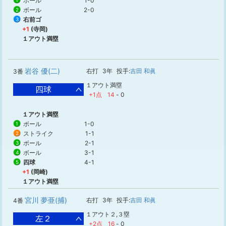
ボール
1-0
1
ボール
2-0
2
右前ゴ
3
+1
(寺岡)
１アウト満塁
岩谷 優(二)
右打
3年
投手:
吉田 和眞
3番
１アウト満塁
四球
+1点
14
-
0
１アウト満塁
ボール
1-0
1
ストライク
1-1
2
ボール
2-1
3
ボール
3-1
4
四球
4-1
5
+1
(岡崎)
１アウト満塁
宮川 夢亜(捕)
右打
3年
投手:
吉田 和眞
4番
１アウト２,３塁
左２
+2点
16
-
0