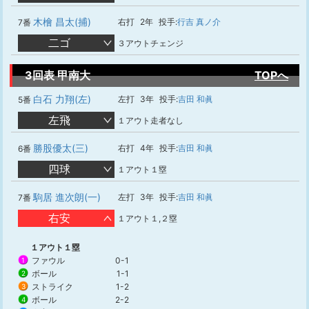
木檜 昌太(捕)
右打
2年
投手:
行吉 真ノ介
7番
二ゴ
３アウトチェンジ
3回表 甲南大
TOPへ
白石 力翔(左)
左打
3年
投手:
吉田 和眞
5番
左飛
１アウト走者なし
勝股優太(三)
右打
4年
投手:
吉田 和眞
6番
四球
１アウト１塁
駒居 進次朗(一)
左打
3年
投手:
吉田 和眞
7番
右安
１アウト１,２塁
１アウト１塁
ファウル
0-1
1
ボール
1-1
2
ストライク
1-2
3
ボール
2-2
4