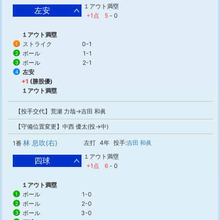
１アウト満塁
左安
+1点
5
-
0
１アウト満塁
ストライク
0-1
1
ボール
1-1
2
ボール
2-1
3
左安
4
+1
(勝股優)
１アウト満塁
【投手交代】荒瀬 力哉→吉田 和眞
【守備位置変更】中西 優太(投→中)
林 息吹(右)
左打
4年
投手:
吉田 和眞
1番
１アウト満塁
四球
+1点
6
-
0
１アウト満塁
ボール
1-0
1
ボール
2-0
2
ボール
3-0
3