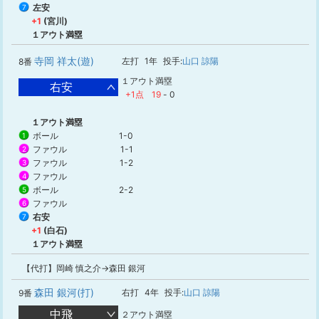
左安
7
+1
(宮川)
１アウト満塁
寺岡 祥太(遊)
左打
1年
投手:
山口 諒陽
8番
１アウト満塁
右安
+1点
19
-
0
１アウト満塁
ボール
1-0
1
ファウル
1-1
2
ファウル
1-2
3
ファウル
4
ボール
2-2
5
ファウル
6
右安
7
+1
(白石)
１アウト満塁
【代打】岡崎 慎之介→森田 銀河
森田 銀河(打)
右打
4年
投手:
山口 諒陽
9番
中飛
２アウト満塁