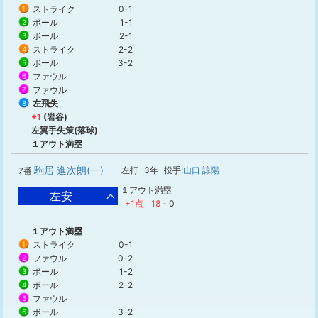
ストライク
0-1
1
ボール
1-1
2
ボール
2-1
3
ストライク
2-2
4
ボール
3-2
5
ファウル
6
ファウル
7
左飛失
8
+1
(岩谷)
左翼手失策(落球)
１アウト満塁
駒居 進次朗(一)
左打
3年
投手:
山口 諒陽
7番
１アウト満塁
左安
+1点
18
-
0
１アウト満塁
ストライク
0-1
1
ファウル
0-2
2
ボール
1-2
3
ボール
2-2
4
ファウル
5
ボール
3-2
6