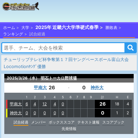
2025年 近畿六大学準硬式春季
ホーム
大学
勝敗表
ランキング
試合経過
チューリップテレビ杯争奪第１７回ヤングベースボール富山大会
Locomotionﾔﾝｸﾞ優勝
2025/3/26（水）
明石トーカロ野球場
26
0
甲南大
神外大
-
1
2
3
4
5
6
7
8
9
計
H
E
26
甲南大
6
4
12
4
0
18
4
0
神外大
0
0
0
0
0
1
2
試合経過
メンバー
ボックススコア
テキスト速報
スコアブック
先発情報