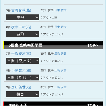
吉岡 郁哉(指)
左打
投手:
田中 佑樹
5番
中飛
２アウト１塁
横井 一樹(右)
右打
投手:
田中 佑樹
6番
遊飛
３アウトチェンジ
5回裏 宮崎梅田学園
TOPへ
千原 彪雅(三)
右打
投手:
三島 安貴
7番
三振（空振り）
１アウト走者なし
小柳 知大(遊)
左打
投手:
三島 安貴
8番
三振（見逃し）
２アウト走者なし
房野 裕世(右)
右打
投手:
三島 安貴
9番
投ゴ
３アウトチェンジ
6回表 王子
TOPへ