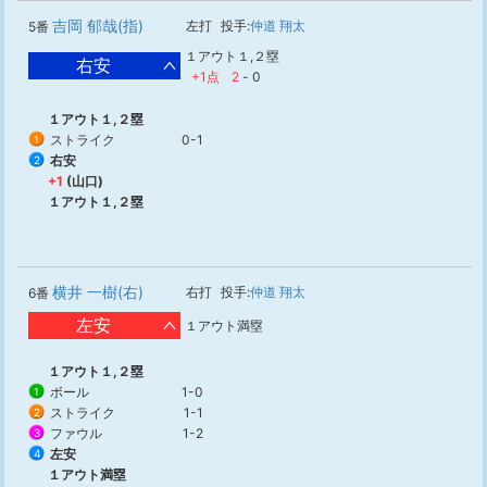
吉岡 郁哉(指)
左打
投手:
仲道 翔太
5番
１アウト１,２塁
右安
+1点
2
-
0
１アウト１,２塁
ストライク
0-1
1
右安
2
+1
(山口)
１アウト１,２塁
横井 一樹(右)
右打
投手:
仲道 翔太
6番
左安
１アウト満塁
１アウト１,２塁
ボール
1-0
1
ストライク
1-1
2
ファウル
1-2
3
左安
4
１アウト満塁