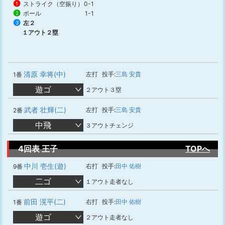
ストライク（空振り）
0-1
1
ボール
1-1
2
左２
3
１アウト２塁
清原 幸将(中)
左打
投手:
三島 安貴
1番
遊ゴ
２アウト３塁
武者 壮輝(二)
左打
投手:
三島 安貴
2番
中飛
３アウトチェンジ
4回表 王子
TOPへ
中川 壱生(遊)
右打
投手:
田中 佑樹
9番
二ゴ
１アウト走者なし
前田 滉平(二)
右打
投手:
田中 佑樹
1番
遊ゴ
２アウト走者なし