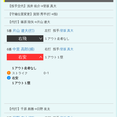
【投手交代】浅井 佑介→登坂 真大
【守備位置変更】賀部 秀平(打→指)
【代打】篠原 陸矢→片山 遼大
片山 遼大(打)
左打
投手:
登坂 真大
5番
右飛
１アウト走者なし
中里 高郎(捕)
右打
投手:
登坂 真大
6番
右安
１アウト１塁
１アウト走者なし
ストライク
0-1
1
右安
2
１アウト１塁
【代打】千原 彪雅→日野 友太