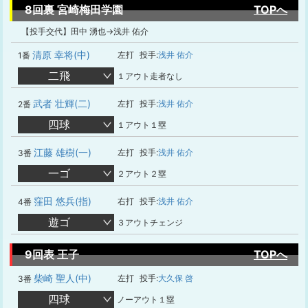
8回裏 宮崎梅田学園
TOPへ
【投手交代】田中 湧也→浅井 佑介
清原 幸将(中)
左打
投手:
浅井 佑介
1番
二飛
１アウト走者なし
武者 壮輝(二)
左打
投手:
浅井 佑介
2番
四球
１アウト１塁
江藤 雄樹(一)
左打
投手:
浅井 佑介
3番
一ゴ
２アウト２塁
窪田 悠兵(指)
右打
投手:
浅井 佑介
4番
遊ゴ
３アウトチェンジ
9回表 王子
TOPへ
柴崎 聖人(中)
左打
投手:
大久保 啓
3番
四球
ノーアウト１塁