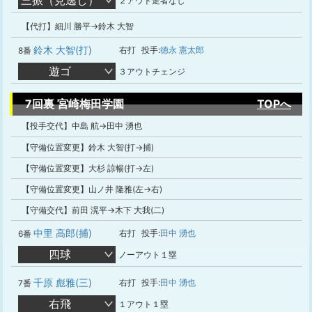
三振（見逃し）
２アウト走者なし
【代打】細川 勝平→鈴木 大智
鈴木 大智(打)
右打
投手:
徳永 憲太郎
8番
遊ゴ
３アウトチェンジ
7回裏 宮崎梅田学園
TOPへ
【投手交代】中島 航→田中 湧也
【守備位置変更】鈴木 大智(打→捕)
【守備位置変更】大杉 諒暢(打→左)
【守備位置変更】山ノ井 隆雅(左→右)
【守備交代】前田 滉平→木下 大我(二)
中里 高郎(捕)
右打
投手:
田中 湧也
6番
四球
ノーアウト１塁
千原 彪雅(三)
右打
投手:
田中 湧也
7番
右飛
１アウト１塁