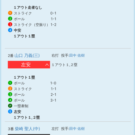
１アウト走者なし
ストライク
0-1
1
ボール
1-1
2
ストライク（空振り）
1-2
3
中安
4
１アウト１塁
山口 乃義(三)
右打
投手:
田中 佑樹
2番
左安
１アウト１,２塁
１アウト１塁
ボール
1-0
1
ストライク
1-1
2
ボール
2-1
3
ボール
3-1
4
一塁牽制
P
左安
5
１アウト１,２塁
柴崎 聖人(中)
左打
投手:
田中 佑樹
3番