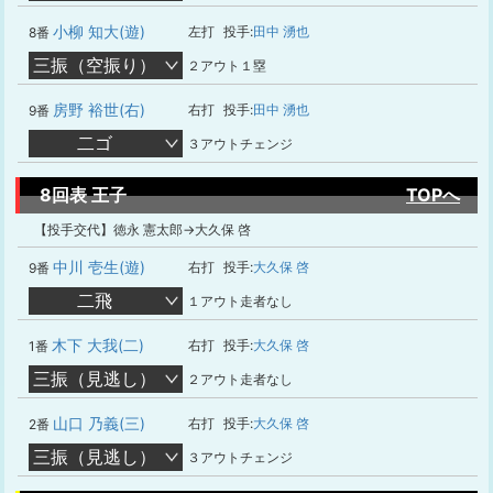
小柳 知大(遊)
左打
投手:
田中 湧也
8番
三振（空振り）
２アウト１塁
房野 裕世(右)
右打
投手:
田中 湧也
9番
二ゴ
３アウトチェンジ
8回表 王子
TOPへ
【投手交代】徳永 憲太郎→大久保 啓
中川 壱生(遊)
右打
投手:
大久保 啓
9番
二飛
１アウト走者なし
木下 大我(二)
右打
投手:
大久保 啓
1番
三振（見逃し）
２アウト走者なし
山口 乃義(三)
右打
投手:
大久保 啓
2番
三振（見逃し）
３アウトチェンジ