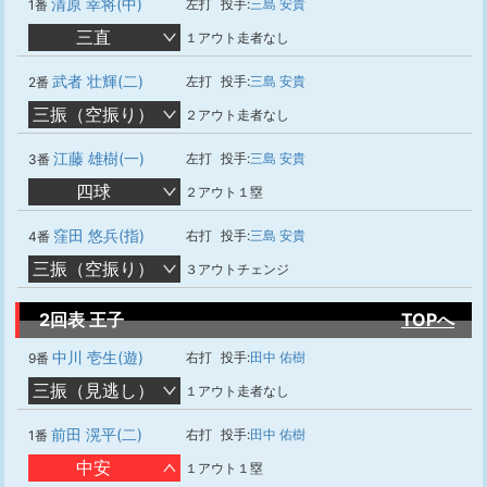
清原 幸将(中)
左打
投手:
三島 安貴
1番
三直
１アウト走者なし
武者 壮輝(二)
左打
投手:
三島 安貴
2番
三振（空振り）
２アウト走者なし
江藤 雄樹(一)
左打
投手:
三島 安貴
3番
四球
２アウト１塁
窪田 悠兵(指)
右打
投手:
三島 安貴
4番
三振（空振り）
３アウトチェンジ
2回表 王子
TOPへ
中川 壱生(遊)
右打
投手:
田中 佑樹
9番
三振（見逃し）
１アウト走者なし
前田 滉平(二)
右打
投手:
田中 佑樹
1番
中安
１アウト１塁