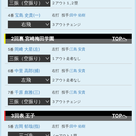
三振（空振り）
２アウト１,２塁
宝島 史貴(一)
右打
投手:
田中 佑樹
4番
右飛
３アウトチェンジ
2回裏 宮崎梅田学園
TOPへ
岡﨑 大星(左)
左打
投手:
三島 安貴
5番
三振（空振り）
１アウト走者なし
中里 高郎(捕)
右打
投手:
三島 安貴
6番
左飛
２アウト走者なし
千原 彪雅(三)
右打
投手:
三島 安貴
7番
三振（空振り）
３アウトチェンジ
3回表 王子
TOPへ
吉岡 郁哉(指)
左打
投手:
田中 佑樹
5番
三ゴ失
ノーアウト１塁