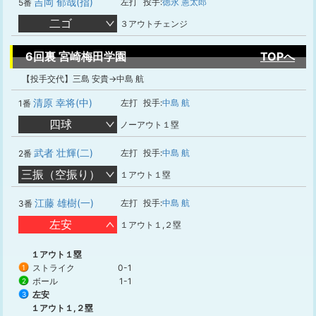
吉岡 郁哉(指)
左打
投手:
徳永 憲太郎
5番
二ゴ
３アウトチェンジ
6回裏 宮崎梅田学園
TOPへ
【投手交代】三島 安貴→中島 航
清原 幸将(中)
左打
投手:
中島 航
1番
四球
ノーアウト１塁
武者 壮輝(二)
左打
投手:
中島 航
2番
三振（空振り）
１アウト１塁
江藤 雄樹(一)
左打
投手:
中島 航
3番
左安
１アウト１,２塁
１アウト１塁
ストライク
0-1
1
ボール
1-1
2
左安
3
１アウト１,２塁