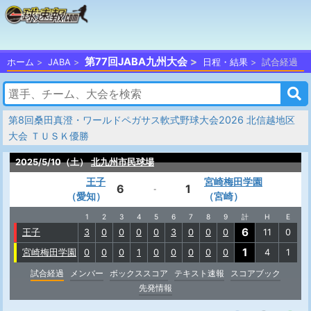
第77回JABA九州大会
ホーム
JABA
日程・結果
試合経過
第8回桑田真澄・ワールドペガサス軟式野球大会2026 北信越地区
大会 ＴＵＳＫ優勝
2025/5/10（土）
北九州市民球場
王子
宮崎梅田学園
6
1
-
（愛知）
（宮崎）
1
2
3
4
5
6
7
8
9
計
H
E
6
王子
3
0
0
0
0
3
0
0
0
11
0
1
宮崎梅田学園
0
0
0
1
0
0
0
0
0
4
1
試合経過
メンバー
ボックススコア
テキスト速報
スコアブック
先発情報