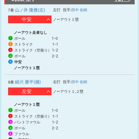
山ノ井 隆雅(左)
左打
投手:
田中 佑樹
7番
中安
ノーアウト１塁
ノーアウト走者なし
ボール
1-0
1
ストライク
1-1
2
ストライク（空振り）
1-2
3
ボール
2-2
4
中安
5
ノーアウト１塁
細川 勝平(捕)
右打
投手:
田中 佑樹
8番
左安
ノーアウト１,２塁
ノーアウト１塁
ボール
1-0
1
ストライク（空振り）
1-1
2
バントファウル
1-2
3
ボール
2-2
4
ファウル
5