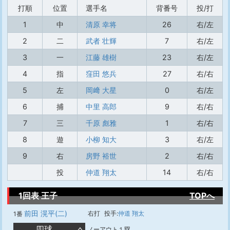
打順
位置
選手名
背番号
投/打
1
中
清原 幸将
26
右/左
2
二
武者 壮輝
7
右/左
3
一
江藤 雄樹
23
右/左
4
指
窪田 悠兵
27
右/右
5
左
岡﨑 大星
0
右/左
6
捕
中里 高郎
9
右/右
7
三
千原 彪雅
1
右/右
8
遊
小柳 知大
3
右/左
9
右
房野 裕世
2
右/右
投
仲道 翔太
14
右/右
1回表 王子
TOPへ
前田 滉平(二)
右打
投手:
仲道 翔太
1番
四球
ノーアウト１塁