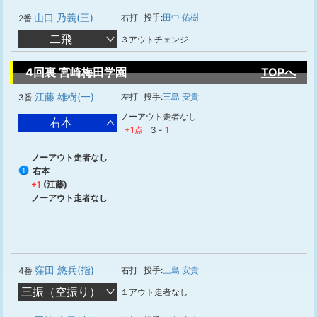
山口 乃義(三)
右打
投手:
田中 佑樹
2番
二飛
３アウトチェンジ
4回裏 宮崎梅田学園
TOPへ
江藤 雄樹(一)
左打
投手:
三島 安貴
3番
ノーアウト走者なし
右本
+1点
3
-
1
ノーアウト走者なし
右本
1
+1
(江藤)
ノーアウト走者なし
窪田 悠兵(指)
右打
投手:
三島 安貴
4番
三振（空振り）
１アウト走者なし