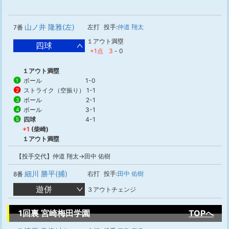
山ノ井 隆雅(左)
左打
投手:
仲道 翔太
7番
１アウト満塁
四球
+1点
3
-
0
１アウト満塁
ボール
1-0
1
ストライク（空振り）
1-1
2
ボール
2-1
3
ボール
3-1
4
四球
4-1
5
+1
(柴崎)
１アウト満塁
【投手交代】仲道 翔太→田中 佑樹
細川 勝平(捕)
右打
投手:
田中 佑樹
8番
遊併
３アウトチェンジ
1回裏 宮崎梅田学園
TOPへ