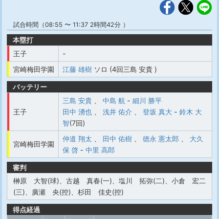
試合時間（08:55 〜 11:37 2時間42分 ）
本塁打
王子
-
宮崎梅田学園
江藤 雄樹
ソロ (4回三島 安貴 )
バッテリー
三島 安貴
、
中島 航
-
細川 勝平
王子
田中 湧也
、
浅井 佑介
、
登坂 真大
-
鈴木 大
智
(7回)
仲道 翔太
、
田中 佑樹
、
徳永 憲太郎
、
大久
宮崎梅田学園
保 啓
-
中里 高郎
審判
榊原 大智(球)、古越 真春(一)、塩川 拓弥(二)、小倉 宏二
(三)、廣瀬 央(控)、杉田 佳史(控)
得点経過