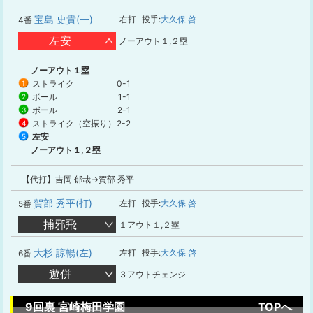
宝島 史貴(一)
右打
投手:
大久保 啓
4番
左安
ノーアウト１,２塁
ノーアウト１塁
ストライク
0-1
1
ボール
1-1
2
ボール
2-1
3
ストライク（空振り）
2-2
4
左安
5
ノーアウト１,２塁
【代打】吉岡 郁哉→賀部 秀平
賀部 秀平(打)
左打
投手:
大久保 啓
5番
捕邪飛
１アウト１,２塁
大杉 諒暢(左)
左打
投手:
大久保 啓
6番
遊併
３アウトチェンジ
9回裏 宮崎梅田学園
TOPへ