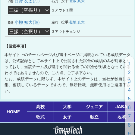
日野 友太(打)
右打
投手:
登坂 真大
7番
三振（空振り）
２アウト１塁
小柳 知大(遊)
左打
投手:
登坂 真大
8番
三振（空振り）
３アウトチェンジ
【留意事項】
本サイト上のチームページ及び選手ページに掲載されている成績データ
は、公式記録として本サイト上で公開された試合の成績のみが対象とな
1
っており、当該チーム及び選手が関わる全ての試合が対象となっている
2
わけではありませんので、この点、ご了承下さい。
なお、成績データに限らず、本サイト上のデータは、当社が独自に収
3
集、蓄積しているデータですので、無断転載、無断使用はご遠慮下さ
4
い。
5
高校
大学
ジュニア
JABA
6
HOME
7
軟式
女子
独立
地域
8
9