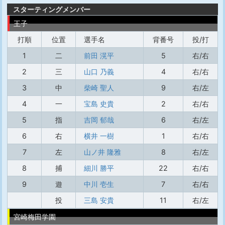
スターティングメンバー
王子
打順
位置
選手名
背番号
投/打
1
二
前田 滉平
5
右/右
2
三
山口 乃義
4
右/右
3
中
柴崎 聖人
9
右/左
4
一
宝島 史貴
2
右/右
5
指
吉岡 郁哉
6
右/左
6
右
横井 一樹
1
右/右
7
左
山ノ井 隆雅
8
右/左
8
捕
細川 勝平
22
右/右
9
遊
中川 壱生
7
右/右
投
三島 安貴
11
右/左
宮崎梅田学園