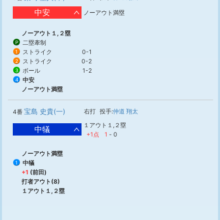
中安
ノーアウト満塁
ノーアウト１,２塁
二塁牽制
P
ストライク
0-1
1
ストライク
0-2
2
ボール
1-2
3
中安
4
ノーアウト満塁
宝島 史貴(一)
右打
投手:
仲道 翔太
4番
１アウト１,２塁
中犠
+1点
1
-
0
ノーアウト満塁
中犠
1
+1
(前田)
打者アウト(8)
１アウト１,２塁