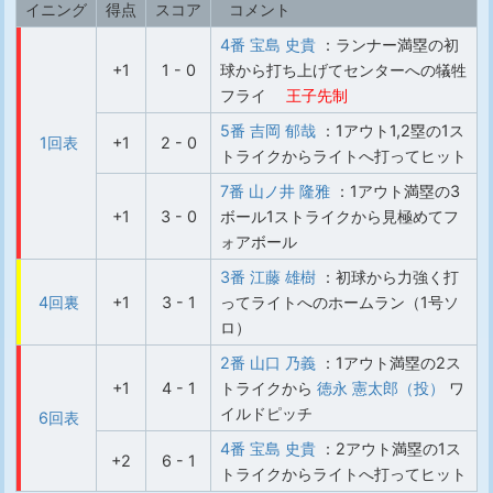
イニング
得点
スコア
コメント
4番 宝島 史貴
：ランナー満塁の初
+1
1 - 0
球から打ち上げてセンターへの犠牲
フライ
王子先制
5番 吉岡 郁哉
：1アウト1,2塁の1ス
1回表
+1
2 - 0
トライクからライトへ打ってヒット
7番 山ノ井 隆雅
：1アウト満塁の3
+1
3 - 0
ボール1ストライクから見極めてフ
ォアボール
3番 江藤 雄樹
：初球から力強く打
4回裏
+1
3 - 1
ってライトへのホームラン（1号ソ
ロ）
2番 山口 乃義
：1アウト満塁の2ス
+1
4 - 1
トライクから
徳永 憲太郎（投）
ワ
イルドピッチ
6回表
4番 宝島 史貴
：2アウト満塁の1ス
+2
6 - 1
トライクからライトへ打ってヒット