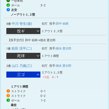
一塁牽制
P
ボール
3-2
6
左安
7
ノーアウト１,２塁
中川 壱生(遊)
右打
投手:
田中 佑樹
9番
投ギ
１アウト２,３塁
【投手交代】田中 佑樹→徳永 憲太郎
前田 滉平(二)
右打
投手:
徳永 憲太郎
1番
死球
１アウト満塁
山口 乃義(三)
右打
投手:
徳永 憲太郎
2番
２アウト１,３塁
三ゴ
+1点
4
-
1
１アウト満塁
ストライク
0-1
1
ストライク
0-2
2
ボール
1-2
3
暴投