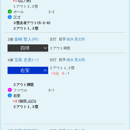
+1
(山ノ井)
１アウト２,３塁
ボール
2-2
4
三ゴ
5
３塁走者アウト(5-2-6)
２アウト１,３塁
柴崎 聖人(中)
左打
投手:
徳永 憲太郎
3番
四球
２アウト満塁
宝島 史貴(一)
右打
投手:
徳永 憲太郎
4番
２アウト１,３塁
右安
+2点
6
-
1
２アウト満塁
ファウル
0-1
1
右安
2
+2
(前田,山口)
２アウト１,３塁