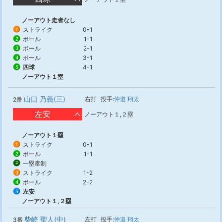
ノーアウト走者なし
ストライク
0-1
1
ボール
1-1
2
ボール
2-1
3
ボール
3-1
4
四球
4-1
5
ノーアウト１塁
山口 乃義(三)
右打
投手:
仲道 翔太
2番
左安
ノーアウト１,２塁
ノーアウト１塁
ストライク
0-1
1
ボール
1-1
2
一塁牽制
P
ストライク
1-2
3
ボール
2-2
4
左安
5
ノーアウト１,２塁
柴崎 聖人(中)
左打
投手:
仲道 翔太
3番