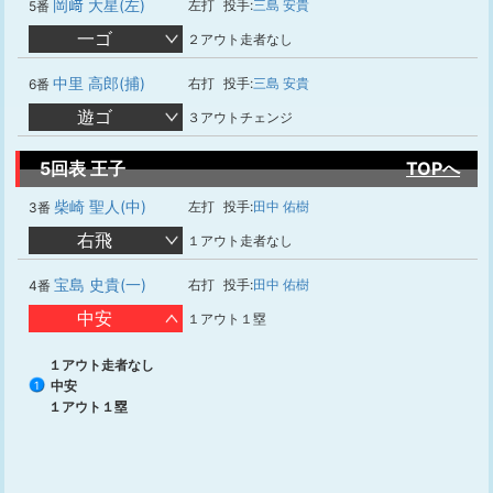
岡﨑 大星(左)
左打
投手:
三島 安貴
5番
一ゴ
２アウト走者なし
中里 高郎(捕)
右打
投手:
三島 安貴
6番
遊ゴ
３アウトチェンジ
5回表 王子
TOPへ
柴崎 聖人(中)
左打
投手:
田中 佑樹
3番
右飛
１アウト走者なし
宝島 史貴(一)
右打
投手:
田中 佑樹
4番
中安
１アウト１塁
１アウト走者なし
中安
1
１アウト１塁