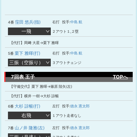
窪田 悠兵(指)
右打
投手:
中島 航
4番
一飛
２アウト１,２塁
【代打】岡﨑 大星→栗下 雅暉
栗下 雅暉(打)
右打
投手:
中島 航
5番
三振（空振り）
３アウトチェンジ
7回表 王子
TOPへ
【守備交代】栗下 雅暉→篠原 陸矢(左)
【代打】横井 一樹→大杉 諒暢
大杉 諒暢(打)
左打
投手:
徳永 憲太郎
6番
右飛
１アウト走者なし
山ノ井 隆雅(左)
左打
投手:
徳永 憲太郎
7番