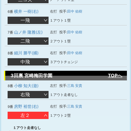
横井 一樹(右)
右打
投手:
田中 佑樹
6番
一飛
１アウト１塁
山ノ井 隆雅(左)
左打
投手:
田中 佑樹
7番
二飛
２アウト１塁
細川 勝平(捕)
右打
投手:
田中 佑樹
8番
中飛
３アウトチェンジ
3回裏 宮崎梅田学園
TOPへ
小柳 知大(遊)
左打
投手:
三島 安貴
8番
右飛
１アウト走者なし
房野 裕世(右)
右打
投手:
三島 安貴
9番
左２
１アウト２塁
１アウト走者なし