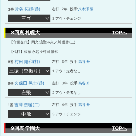
常谷 拓輝(遊)
右打
2年
投手:
八木澤 陽
3番
三ゴ
３アウトチェンジ
8回裏 札幌大
TOPへ
【守備交代】岡光 流聖→火ノ川 優作(三)
【代打】佐藤 永起→村田 陽和
村田 陽和(打)
左打
3年
投手:
高谷 舟
8番
三振（空振り）
１アウト走者なし
久保田 晃士(遊)
左打
3年
投手:
高谷 舟
9番
左飛
２アウト走者なし
吉澤 慈暖(二)
左打
4年
投手:
高谷 舟
1番
中飛
３アウトチェンジ
9回表 学園大
TOPへ