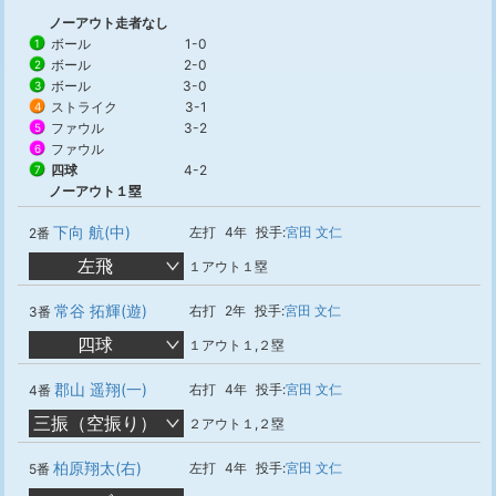
ノーアウト走者なし
ボール
1-0
1
ボール
2-0
2
ボール
3-0
3
ストライク
3-1
4
ファウル
3-2
5
ファウル
6
四球
4-2
7
ノーアウト１塁
下向 航(中)
左打
4年
投手:
宮田 文仁
2番
左飛
１アウト１塁
常谷 拓輝(遊)
右打
2年
投手:
宮田 文仁
3番
四球
１アウト１,２塁
郡山 遥翔(一)
右打
4年
投手:
宮田 文仁
4番
三振（空振り）
２アウト１,２塁
柏原翔太(右)
左打
4年
投手:
宮田 文仁
5番