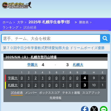
2025年 札幌学生春季1部
ホーム
大学
勝敗表
ランキング
試合経過
第７０回中日少年学童軟式野球愛知県大会 ドリームボーイズ優勝
2025/5/6（火）
札幌市営円山球場
4
3
学園大
札幌大
-
1
2
3
4
5
6
7
8
9
計
H
E
4
学園大
0
1
2
1
0
0
0
0
0
9
0
3
札幌大
0
0
2
0
0
0
1
0
0
10
1
試合経過
メンバー
ボックススコア
テキスト速報
スコアブック
先発情報