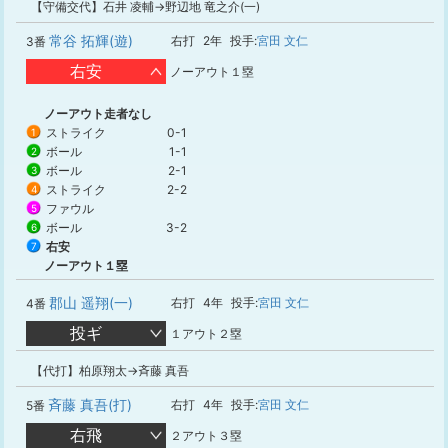
【守備交代】石井 凌輔→野辺地 竜之介(一)
常谷 拓輝(遊)
右打
2年
投手:
宮田 文仁
3番
右安
ノーアウト１塁
ノーアウト走者なし
ストライク
0-1
1
ボール
1-1
2
ボール
2-1
3
ストライク
2-2
4
ファウル
5
ボール
3-2
6
右安
7
ノーアウト１塁
郡山 遥翔(一)
右打
4年
投手:
宮田 文仁
4番
投ギ
１アウト２塁
【代打】柏原翔太→斉藤 真吾
斉藤 真吾(打)
右打
4年
投手:
宮田 文仁
5番
右飛
２アウト３塁