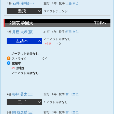
石井 凌輔(一)
左打
4年
投手:
工藤 泰己
4番
遊飛
３アウトチェンジ
2回表 学園大
TOPへ
井樫 太希(指)
右打
4年
投手:
宮田 文仁
6番
ノーアウト走者なし
左越本
+1点
1
-
0
ノーアウト走者なし
ストライク
0-1
1
左越本
2
+1
(井樫)
ノーアウト走者なし
杉林 蒼太(二)
左打
4年
投手:
宮田 文仁
7番
二ゴ
１アウト走者なし
関 辰之助(三)
右打
3年
投手:
宮田 文仁
8番