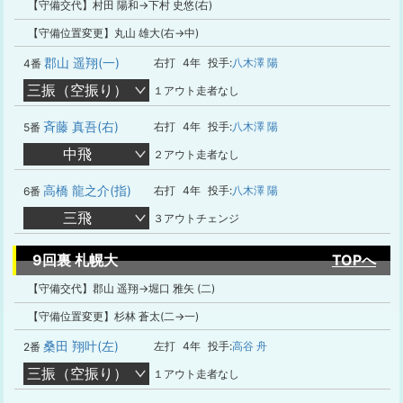
【守備交代】村田 陽和→下村 史悠(右)
【守備位置変更】丸山 雄大(右→中)
郡山 遥翔(一)
右打
4年
投手:
八木澤 陽
4番
三振（空振り）
１アウト走者なし
斉藤 真吾(右)
右打
4年
投手:
八木澤 陽
5番
中飛
２アウト走者なし
高橋 龍之介(指)
右打
4年
投手:
八木澤 陽
6番
三飛
３アウトチェンジ
9回裏 札幌大
TOPへ
【守備交代】郡山 遥翔→堀口 雅矢 (二)
【守備位置変更】杉林 蒼太(二→一)
桑田 翔叶(左)
左打
4年
投手:
高谷 舟
2番
三振（空振り）
１アウト走者なし