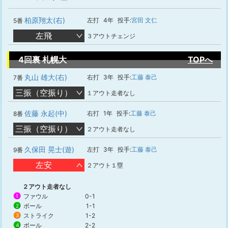
柏原翔太(右)
左打
4年
投手:
宮田 文仁
5番
左飛
３アウトチェンジ
4回裏 札幌大
TOPへ
丸山 雄大(右)
右打
3年
投手:
工藤 泰己
7番
三振（空振り）
１アウト走者なし
佐藤 永起(中)
右打
1年
投手:
工藤 泰己
8番
三振（空振り）
２アウト走者なし
久保田 晃士(遊)
左打
3年
投手:
工藤 泰己
9番
左安
２アウト１塁
２アウト走者なし
ファウル
0-1
1
ボール
1-1
2
ストライク
1-2
3
ボール
2-2
4