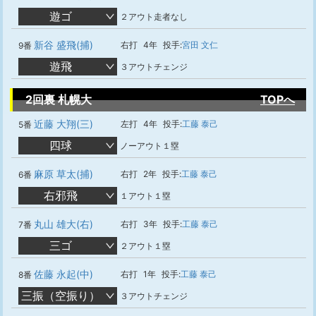
遊ゴ
２アウト走者なし
新谷 盛飛(捕)
右打
4年
投手:
宮田 文仁
9番
遊飛
３アウトチェンジ
2回裏 札幌大
TOPへ
近藤 大翔(三)
左打
4年
投手:
工藤 泰己
5番
四球
ノーアウト１塁
麻原 草太(捕)
右打
2年
投手:
工藤 泰己
6番
右邪飛
１アウト１塁
丸山 雄大(右)
右打
3年
投手:
工藤 泰己
7番
三ゴ
２アウト１塁
佐藤 永起(中)
右打
1年
投手:
工藤 泰己
8番
三振（空振り）
３アウトチェンジ