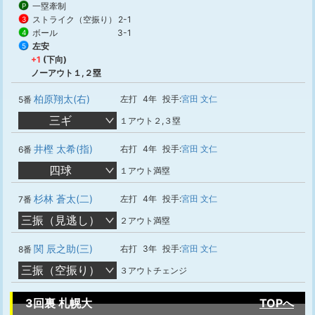
一塁牽制
P
ストライク（空振り）
2-1
3
ボール
3-1
4
左安
5
+1
(下向)
ノーアウト１,２塁
柏原翔太(右)
左打
4年
投手:
宮田 文仁
5番
三ギ
１アウト２,３塁
井樫 太希(指)
右打
4年
投手:
宮田 文仁
6番
四球
１アウト満塁
杉林 蒼太(二)
左打
4年
投手:
宮田 文仁
7番
三振（見逃し）
２アウト満塁
関 辰之助(三)
右打
3年
投手:
宮田 文仁
8番
三振（空振り）
３アウトチェンジ
3回裏 札幌大
TOPへ