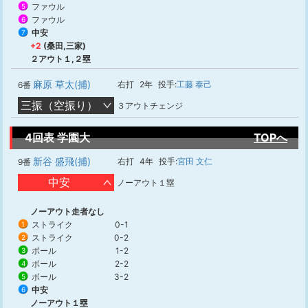
ファウル
5
ファウル
6
中安
7
+2
(桑田,三家)
２アウト１,２塁
麻原 草太(捕)
右打
2年
投手:
工藤 泰己
6番
三振（空振り）
３アウトチェンジ
4回表 学園大
TOPへ
新谷 盛飛(捕)
右打
4年
投手:
宮田 文仁
9番
中安
ノーアウト１塁
ノーアウト走者なし
ストライク
0-1
1
ストライク
0-2
2
ボール
1-2
3
ボール
2-2
4
ボール
3-2
5
中安
6
ノーアウト１塁