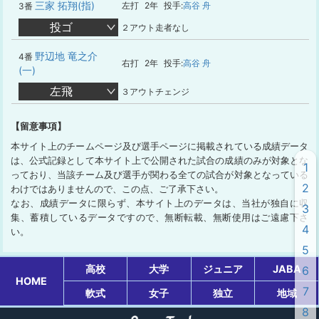
三家 拓翔(指)
左打
2年
投手:
高谷 舟
3番
投ゴ
２アウト走者なし
野辺地 竜之介
4番
右打
2年
投手:
高谷 舟
(一)
左飛
３アウトチェンジ
【留意事項】
本サイト上のチームページ及び選手ページに掲載されている成績データ
は、公式記録として本サイト上で公開された試合の成績のみが対象とな
1
っており、当該チーム及び選手が関わる全ての試合が対象となっている
2
わけではありませんので、この点、ご了承下さい。
なお、成績データに限らず、本サイト上のデータは、当社が独自に収
3
集、蓄積しているデータですので、無断転載、無断使用はご遠慮下さ
4
い。
5
高校
大学
ジュニア
JABA
6
HOME
7
軟式
女子
独立
地域
8