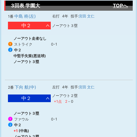
3回表 学園大
TOPへ
中島 柊(左)
右打
4年
投手:
宮田 文仁
1番
中２
ノーアウト３塁
ノーアウト走者なし
ストライク
0-1
1
中２
2
中堅手失策(悪送球)
ノーアウト３塁
下向 航(中)
左打
4年
投手:
宮田 文仁
2番
ノーアウト２塁
中２
+1点
2
-
0
ノーアウト３塁
ファウル
0-1
1
中２
2
+1
(中島)
ノーアウト２塁