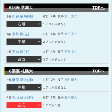
6回表 学園大
TOPへ
新谷 盛飛(捕)
右打
4年
投手:
宮田 文仁
9番
右飛
１アウト走者なし
中島 柊(左)
右打
4年
投手:
宮田 文仁
1番
中飛
２アウト走者なし
下向 航(中)
左打
4年
投手:
宮田 文仁
2番
遊ゴ
３アウトチェンジ
6回裏 札幌大
TOPへ
麻原 草太(捕)
右打
2年
投手:
長内 陽大
6番
左飛
１アウト走者なし
丸山 雄大(右)
右打
3年
投手:
長内 陽大
7番
左安
１アウト１塁