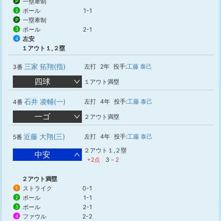
一塁牽制
P
ボール
1-1
2
一塁牽制
P
ボール
2-1
3
左安
4
１アウト１,２塁
三家 拓翔(指)
左打
2年
投手:
工藤 泰己
3番
四球
１アウト満塁
石井 凌輔(一)
左打
4年
投手:
工藤 泰己
4番
一ゴ
２アウト満塁
近藤 大翔(三)
左打
4年
投手:
工藤 泰己
5番
２アウト１,２塁
中安
+2点
3
-
2
２アウト満塁
ストライク
0-1
1
ボール
1-1
2
ボール
2-1
3
ファウル
2-2
4