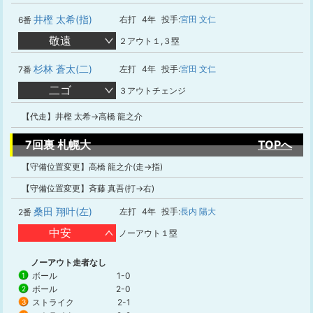
井樫 太希(指)
右打
4年
投手:
宮田 文仁
6番
敬遠
２アウト１,３塁
杉林 蒼太(二)
左打
4年
投手:
宮田 文仁
7番
二ゴ
３アウトチェンジ
【代走】井樫 太希→高橋 龍之介
7回裏 札幌大
TOPへ
【守備位置変更】高橋 龍之介(走→指)
【守備位置変更】斉藤 真吾(打→右)
桑田 翔叶(左)
左打
4年
投手:
長内 陽大
2番
中安
ノーアウト１塁
ノーアウト走者なし
ボール
1-0
1
ボール
2-0
2
ストライク
2-1
3