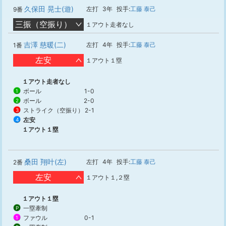
久保田 晃士(遊)
左打
3年
投手:
工藤 泰己
9番
三振（空振り）
１アウト走者なし
吉澤 慈暖(二)
左打
4年
投手:
工藤 泰己
1番
左安
１アウト１塁
１アウト走者なし
ボール
1-0
1
ボール
2-0
2
ストライク（空振り）
2-1
3
左安
4
１アウト１塁
桑田 翔叶(左)
左打
4年
投手:
工藤 泰己
2番
左安
１アウト１,２塁
１アウト１塁
一塁牽制
P
ファウル
0-1
1