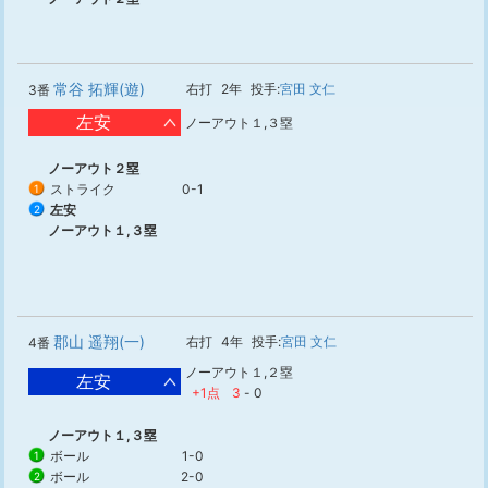
常谷 拓輝(遊)
右打
2年
投手:
宮田 文仁
3番
左安
ノーアウト１,３塁
ノーアウト２塁
ストライク
0-1
1
左安
2
ノーアウト１,３塁
郡山 遥翔(一)
右打
4年
投手:
宮田 文仁
4番
ノーアウト１,２塁
左安
+1点
3
-
0
ノーアウト１,３塁
ボール
1-0
1
ボール
2-0
2