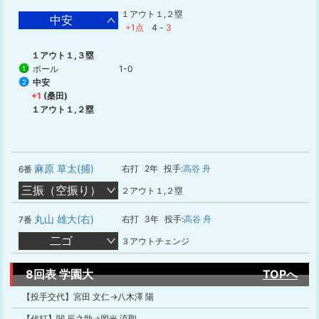
１アウト１,２塁
中安
+1点
4
-
3
１アウト１,３塁
ボール
1-0
1
中安
2
+1
(桑田)
１アウト１,２塁
麻原 草太(捕)
右打
2年
投手:
高谷 舟
6番
三振（空振り）
２アウト１,２塁
丸山 雄大(右)
右打
3年
投手:
高谷 舟
7番
二ゴ
３アウトチェンジ
8回表 学園大
TOPへ
【投手交代】宮田 文仁→八木澤 陽
【代打】関 辰之助→岡光 流聖