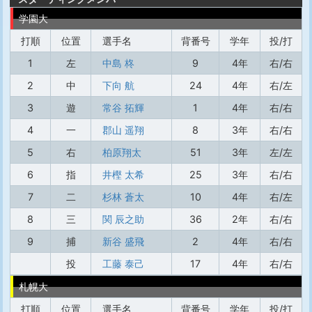
学園大
打順
位置
選手名
背番号
学年
投/打
1
左
中島 柊
9
4年
右/右
2
中
下向 航
24
4年
右/左
3
遊
常谷 拓輝
1
4年
右/右
4
一
郡山 遥翔
8
3年
右/右
5
右
柏原翔太
51
3年
左/左
6
指
井樫 太希
25
3年
右/右
7
二
杉林 蒼太
10
4年
右/左
8
三
関 辰之助
36
2年
右/右
9
捕
新谷 盛飛
2
4年
右/右
投
工藤 泰己
17
4年
右/右
札幌大
打順
位置
選手名
背番号
学年
投/打