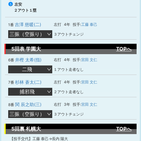
左安
5
２アウト１塁
吉澤 慈暖(二)
左打
4年
投手:
工藤 泰己
1番
三振（空振り）
３アウトチェンジ
5回表 学園大
TOPへ
井樫 太希(指)
右打
4年
投手:
宮田 文仁
6番
二飛
１アウト走者なし
杉林 蒼太(二)
左打
4年
投手:
宮田 文仁
7番
捕邪飛
２アウト走者なし
関 辰之助(三)
右打
3年
投手:
宮田 文仁
8番
三振（空振り）
３アウトチェンジ
5回裏 札幌大
TOPへ
【投手交代】工藤 泰己→長内 陽大