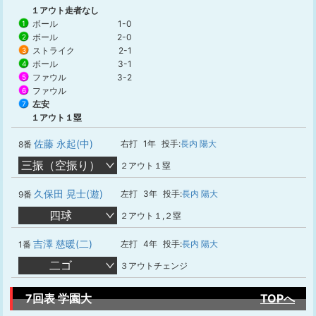
１アウト走者なし
ボール
1-0
1
ボール
2-0
2
ストライク
2-1
3
ボール
3-1
4
ファウル
3-2
5
ファウル
6
左安
7
１アウト１塁
佐藤 永起(中)
右打
1年
投手:
長内 陽大
8番
三振（空振り）
２アウト１塁
久保田 晃士(遊)
左打
3年
投手:
長内 陽大
9番
四球
２アウト１,２塁
吉澤 慈暖(二)
左打
4年
投手:
長内 陽大
1番
二ゴ
３アウトチェンジ
7回表 学園大
TOPへ