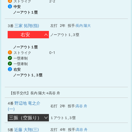
ストライク
2-2
4
中安
5
ノーアウト１塁
三家 拓翔(指)
左打
2年
投手:
長内 陽大
3番
右安
ノーアウト１,３塁
ノーアウト１塁
ストライク
0-1
1
一塁牽制
P
一塁牽制
P
右安
2
ノーアウト１,３塁
【投手交代】長内 陽大→高谷 舟
野辺地 竜之介
4番
右打
2年
投手:
高谷 舟
(一)
三振（空振り）
１アウト１,３塁
近藤 大翔(三)
左打
4年
投手:
高谷 舟
5番