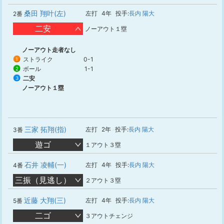
桑田 翔叶(左)
左打
4年
投手:
長内 陽大
2番
二安
ノーアウト１塁
ノーアウト走者なし
ストライク
0-1
1
ボール
1-1
2
二安
3
ノーアウト１塁
三家 拓翔(指)
左打
2年
投手:
長内 陽大
3番
遊ゴ
１アウト３塁
石井 凌輔(一)
左打
4年
投手:
長内 陽大
4番
三振（見逃し）
２アウト３塁
近藤 大翔(三)
左打
4年
投手:
長内 陽大
5番
二ゴ
３アウトチェンジ