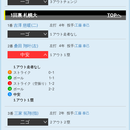
一ゴ
３アウトチェンジ
1回裏 札幌大
TOPへ
吉澤 慈暖(二)
左打
4年
投手:
工藤 泰己
1番
一ゴ
１アウト走者なし
桑田 翔叶(左)
左打
4年
投手:
工藤 泰己
2番
中安
１アウト１塁
１アウト走者なし
ストライク
0-1
1
ボール
1-1
2
ストライク（空振り）
1-2
3
ボール
2-2
4
中安
5
１アウト１塁
三家 拓翔(指)
左打
2年
投手:
工藤 泰己
3番
二ゴ
２アウト２塁