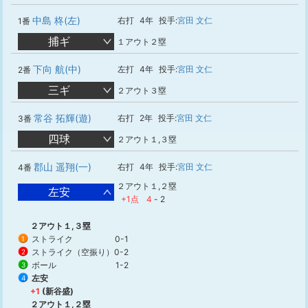
中島 柊(左)
右打
4年
投手:
宮田 文仁
1番
捕ギ
１アウト２塁
下向 航(中)
左打
4年
投手:
宮田 文仁
2番
三ギ
２アウト３塁
常谷 拓輝(遊)
右打
2年
投手:
宮田 文仁
3番
四球
２アウト１,３塁
郡山 遥翔(一)
右打
4年
投手:
宮田 文仁
4番
２アウト１,２塁
左安
+1点
4
-
2
２アウト１,３塁
ストライク
0-1
1
ストライク（空振り）
0-2
2
ボール
1-2
3
左安
4
+1
(新谷盛)
２アウト１,２塁