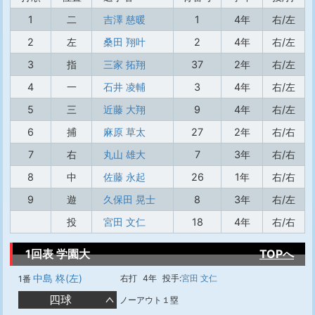
1
二
吉澤 慈暖
1
4年
右/左
2
左
桑田 翔叶
2
4年
右/左
3
指
三家 拓翔
37
2年
右/左
4
一
石井 凌輔
3
4年
右/左
5
三
近藤 大翔
9
4年
右/左
6
捕
麻原 草太
27
2年
右/右
7
右
丸山 雄大
7
3年
右/右
8
中
佐藤 永起
26
1年
右/右
9
遊
久保田 晃士
8
3年
右/左
投
宮田 文仁
18
4年
右/右
1回表 学園大
TOPへ
中島 柊(左)
右打
4年
投手:
宮田 文仁
1番
四球
ノーアウト１塁