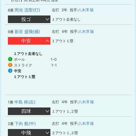
岡光 流聖(打)
右打
2年
投手:
八木澤 陽
8番
投ゴ
１アウト走者なし
新谷 盛飛(捕)
右打
4年
投手:
八木澤 陽
9番
中安
１アウト１塁
１アウト走者なし
ボール
1-0
1
ストライク
1-1
2
中安
3
１アウト１塁
中島 柊(左)
右打
4年
投手:
八木澤 陽
1番
四球
１アウト１,２塁
下向 航(中)
左打
4年
投手:
八木澤 陽
2番
中飛
２アウト１,２塁