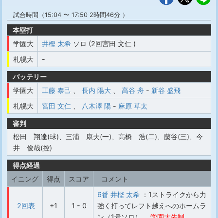
試合時間（15:04 〜 17:50 2時間46分 ）
本塁打
学園大
井樫 太希
ソロ (2回宮田 文仁 )
札幌大
-
バッテリー
学園大
工藤 泰己
、
長内 陽大
、
高谷 舟
-
新谷 盛飛
札幌大
宮田 文仁
、
八木澤 陽
-
麻原 草太
審判
松田 翔達(球)、三浦 康夫(一)、高橋 浩(二)、藤谷(三)、今
井 俊哉(控)
得点経過
イニング
得点
スコア
コメント
6番 井樫 太希
：1ストライクから力
2回表
+1
1 - 0
強く打ってレフト越えへのホームラ
ン（1号ソロ）
学園大先制