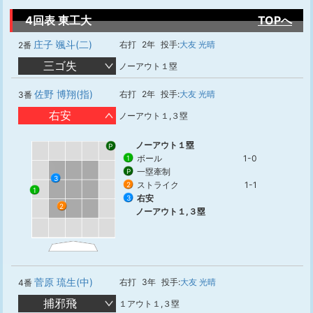
4回表 東工大
TOPへ
庄子 颯斗(二)
右打
2年
投手:
大友 光晴
2番
三ゴ失
ノーアウト１塁
佐野 博翔(指)
右打
2年
投手:
大友 光晴
3番
右安
ノーアウト１,３塁
ノーアウト１塁
P
ボール
1-0
1
一塁牽制
P
3
ストライク
1-1
2
1
右安
3
2
ノーアウト１,３塁
菅原 琉生(中)
右打
3年
投手:
大友 光晴
4番
捕邪飛
１アウト１,３塁