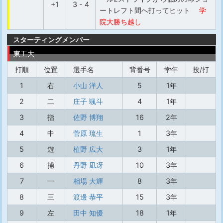
+1
3 - 4
ートレフト間へ打ってヒット
学
院大勝ち越し
スターティングメンバー
東工大
打順
位置
選手名
背番号
学年
投/打
1
右
小山 洋人
5
1年
2
二
庄子 颯斗
4
1年
3
指
佐野 博翔
16
2年
4
中
菅原 琉生
1
3年
5
遊
植野 広大
3
1年
6
捕
丹野 凪冴
10
3年
7
一
相場 大輝
8
3年
8
三
渡邊 恭平
15
3年
9
左
田中 知優
18
1年