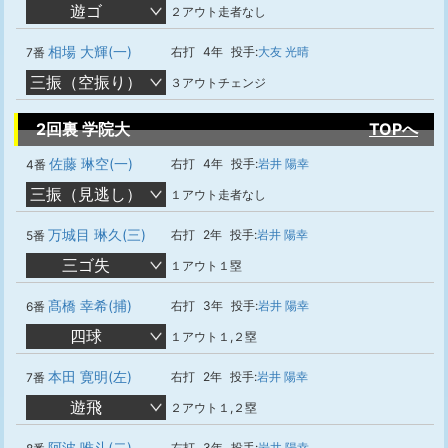
遊ゴ
２アウト走者なし
相場 大輝(一)
右打
4年
投手:
大友 光晴
7番
三振（空振り）
３アウトチェンジ
2回裏 学院大
TOPへ
佐藤 琳空(一)
右打
4年
投手:
岩井 陽幸
4番
三振（見逃し）
１アウト走者なし
万城目 琳久(三)
右打
2年
投手:
岩井 陽幸
5番
三ゴ失
１アウト１塁
髙橋 幸希(捕)
右打
3年
投手:
岩井 陽幸
6番
四球
１アウト１,２塁
本田 寛明(左)
右打
2年
投手:
岩井 陽幸
7番
遊飛
２アウト１,２塁
阿波 唯斗(二)
右打
3年
投手:
岩井 陽幸