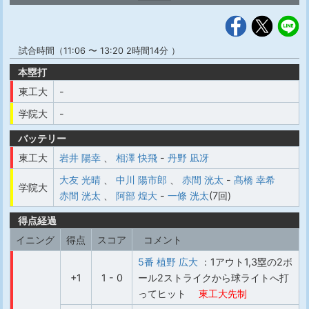
試合時間（11:06 〜 13:20 2時間14分 ）
本塁打
東工大
-
学院大
-
バッテリー
東工大
岩井 陽幸
、
相澤 快飛
-
丹野 凪冴
大友 光晴
、
中川 陽市郎
、
赤間 洸太
-
髙橋 幸希
学院大
赤間 洸太
、
阿部 煌大
-
一條 洸太
(7回)
得点経過
イニング
得点
スコア
コメント
5番 植野 広大
：1アウト1,3塁の2ボ
+1
1 - 0
ール2ストライクから球ライトへ打
ってヒット
東工大先制