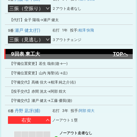
三振（空振り）
２アウト走者なし
【代打】金子 陽哉→瀬戸 健太
瀬戸 健太(打)
右打
1年
投手:
相澤 快飛
9番
三振（見逃し）
３アウトチェンジ
9回表 東工大
TOPへ
【守備位置変更】若生 哉依(遊→一)
【守備位置変更】山内 海聖(右→左)
【守備交代】髙橋 佳大→相澤 純之介(右)
【投手交代】赤間 洸太→阿部 煌大
【守備交代】瀬戸 健太→工藤 優我(遊)
丹野 凪冴(捕)
右打
3年
投手:
阿部 煌大
6番
右安
ノーアウト１塁
ノーアウト走者なし