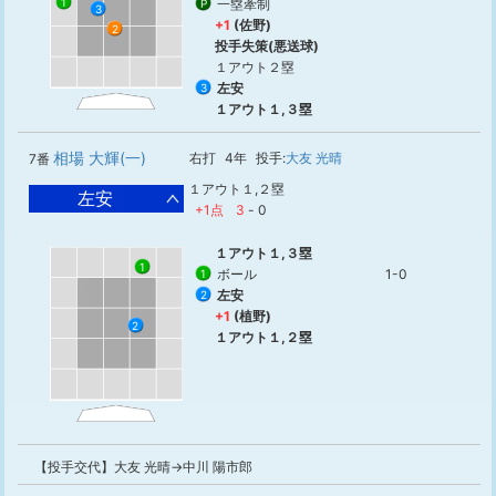
一塁牽制
1
P
3
+1
(佐野)
2
投手失策(悪送球)
１アウト２塁
左安
3
１アウト１,３塁
相場 大輝(一)
右打
4年
投手:
大友 光晴
7番
１アウト１,２塁
左安
+1点
3
-
0
１アウト１,３塁
1
ボール
1-0
1
左安
2
+1
(植野)
2
１アウト１,２塁
【投手交代】大友 光晴→中川 陽市郎