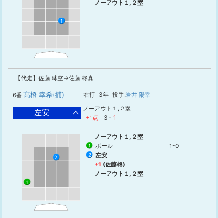
ノーアウト１,２塁
1
【代走】佐藤 琳空→佐藤 柊真
髙橋 幸希(捕)
右打
3年
投手:
岩井 陽幸
6番
ノーアウト１,２塁
左安
+1点
3
-
1
ノーアウト１,２塁
ボール
1-0
1
左安
2
2
+1
(佐藤柊)
ノーアウト１,２塁
1