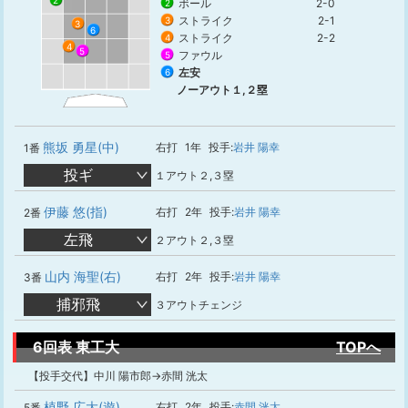
2
ボール
2-0
2
ストライク
2-1
3
3
6
ストライク
2-2
4
4
5
ファウル
5
左安
6
ノーアウト１,２塁
熊坂 勇星(中)
右打
1年
投手:
岩井 陽幸
1番
投ギ
１アウト２,３塁
伊藤 悠(指)
右打
2年
投手:
岩井 陽幸
2番
左飛
２アウト２,３塁
山内 海聖(右)
右打
2年
投手:
岩井 陽幸
3番
捕邪飛
３アウトチェンジ
6回表 東工大
TOPへ
【投手交代】中川 陽市郎→赤間 洸太
植野 広大(遊)
右打
2年
投手:
赤間 洸太
5番