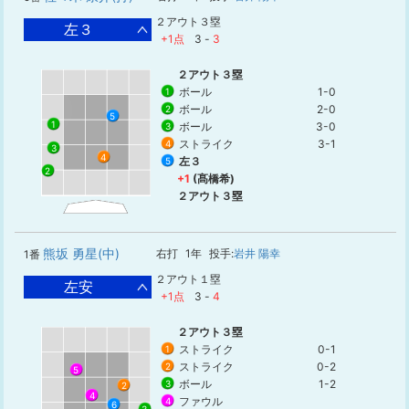
２アウト３塁
左３
+1点
3
-
3
２アウト３塁
ボール
1-0
1
ボール
2-0
2
5
1
ボール
3-0
3
ストライク
3-1
4
3
4
左３
5
2
+1
(髙橋希)
２アウト３塁
熊坂 勇星(中)
右打
1年
投手:
岩井 陽幸
1番
２アウト１塁
左安
+1点
3
-
4
２アウト３塁
ストライク
0-1
1
ストライク
0-2
2
5
ボール
1-2
3
2
4
ファウル
4
6
3