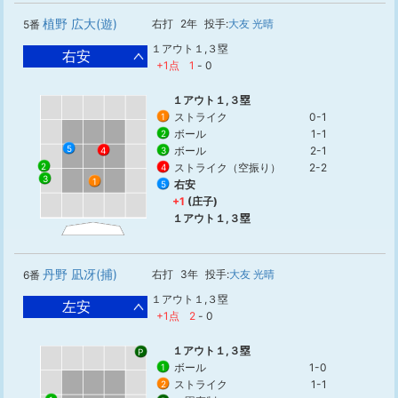
植野 広大(遊)
右打
2年
投手:
大友 光晴
5番
１アウト１,３塁
右安
+1点
1
-
0
１アウト１,３塁
ストライク
0-1
1
ボール
1-1
2
5
ボール
2-1
4
3
ストライク（空振り）
2-2
2
4
3
1
右安
5
+1
(庄子)
１アウト１,３塁
丹野 凪冴(捕)
右打
3年
投手:
大友 光晴
6番
１アウト１,３塁
左安
+1点
2
-
0
１アウト１,３塁
P
ボール
1-0
1
ストライク
1-1
2