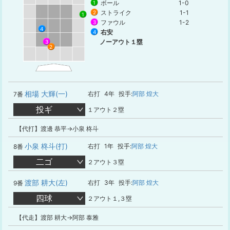
ボール
1-0
1
ストライク
1-1
2
1
ファウル
1-2
3
4
右安
4
ノーアウト１塁
3
2
相場 大輝(一)
右打
4年
投手:
阿部 煌大
7番
投ギ
１アウト２塁
【代打】渡邊 恭平→小泉 柊斗
小泉 柊斗(打)
右打
1年
投手:
阿部 煌大
8番
二ゴ
２アウト３塁
渡部 耕大(左)
右打
3年
投手:
阿部 煌大
9番
四球
２アウト１,３塁
【代走】渡部 耕大→阿部 泰雅