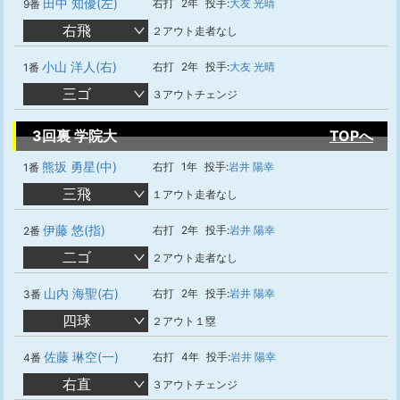
田中 知優(左)
右打
2年
投手:
大友 光晴
9番
右飛
２アウト走者なし
小山 洋人(右)
右打
2年
投手:
大友 光晴
1番
三ゴ
３アウトチェンジ
3回裏 学院大
TOPへ
熊坂 勇星(中)
右打
1年
投手:
岩井 陽幸
1番
三飛
１アウト走者なし
伊藤 悠(指)
右打
2年
投手:
岩井 陽幸
2番
二ゴ
２アウト走者なし
山内 海聖(右)
右打
2年
投手:
岩井 陽幸
3番
四球
２アウト１塁
佐藤 琳空(一)
右打
4年
投手:
岩井 陽幸
4番
右直
３アウトチェンジ