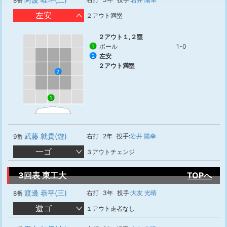
8番
左安
２アウト満塁
２アウト１,２塁
ボール
1-0
1
左安
2
２アウト満塁
2
1
武藤 就貴(遊)
右打
2年
投手:
岩井 陽幸
9番
一ゴ
３アウトチェンジ
3回表 東工大
TOPへ
渡邊 恭平(三)
右打
3年
投手:
大友 光晴
8番
遊ゴ
１アウト走者なし