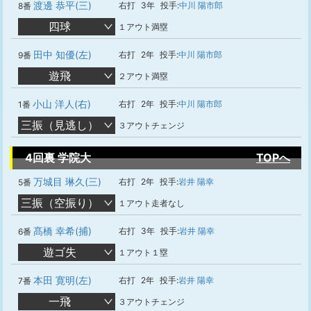
渡邊 恭平(三)
右打
3年
投手:
中川 陽市郎
8番
四球
１アウト満塁
田中 知優(左)
右打
2年
投手:
中川 陽市郎
9番
遊飛
２アウト満塁
小山 洋人(右)
右打
2年
投手:
中川 陽市郎
1番
三振（見逃し）
３アウトチェンジ
4回裏 学院大
TOPへ
万城目 琳久(三)
右打
2年
投手:
岩井 陽幸
5番
三振（空振り）
１アウト走者なし
髙橋 幸希(捕)
右打
3年
投手:
岩井 陽幸
6番
遊ゴ失
１アウト１塁
本田 寛明(左)
右打
2年
投手:
岩井 陽幸
7番
一飛
３アウトチェンジ