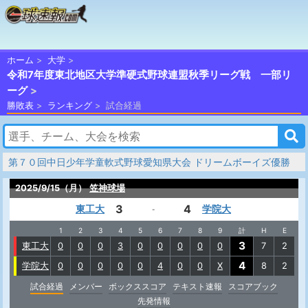
ホーム
大学
令和7年度東北地区大学準硬式野球連盟秋季リーグ戦 一部リ
ーグ
勝敗表
ランキング
試合経過
第７０回中日少年学童軟式野球愛知県大会 ドリームボーイズ優勝
2025/9/15（月）
笠神球場
3
4
東工大
学院大
-
1
2
3
4
5
6
7
8
9
計
H
E
3
東工大
0
0
0
3
0
0
0
0
0
7
2
4
学院大
0
0
0
0
0
4
0
0
X
8
2
試合経過
メンバー
ボックススコア
テキスト速報
スコアブック
先発情報