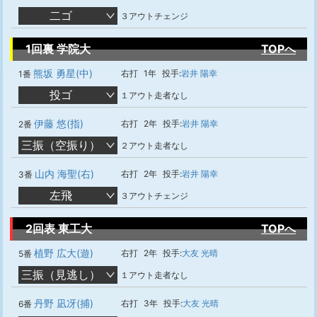
二ゴ
３アウトチェンジ
1回裏 学院大
TOPへ
熊坂 勇星(中)
右打
1年
投手:
岩井 陽幸
1番
投ゴ
１アウト走者なし
伊藤 悠(指)
右打
2年
投手:
岩井 陽幸
2番
三振（空振り）
２アウト走者なし
山内 海聖(右)
右打
2年
投手:
岩井 陽幸
3番
左飛
３アウトチェンジ
2回表 東工大
TOPへ
植野 広大(遊)
右打
2年
投手:
大友 光晴
5番
三振（見逃し）
１アウト走者なし
丹野 凪冴(捕)
右打
3年
投手:
大友 光晴
6番