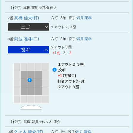
【代打】本田 寛明→髙橋 佳大
髙橋 佳大(打)
右打
3年
投手:
岩井 陽幸
7番
三ゴ
１アウト２,３塁
阿波 唯斗(二)
右打
3年
投手:
岩井 陽幸
8番
２アウト３塁
投ギ
+1点
3
-
2
１アウト２,３塁
投ギ
1
+1
(万城目)
1
打者アウト(1-3)
２アウト３塁
【代打】武藤 就貴→佐々木 康介
佐々木 康介(打)
右打
1年
投手:
岩井 陽幸
9番