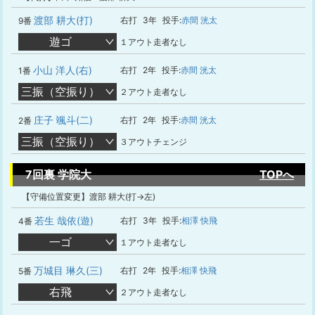
渡部 耕大(打)
右打
3年
投手:
赤間 洸太
9番
遊ゴ
１アウト走者なし
小山 洋人(右)
右打
2年
投手:
赤間 洸太
1番
三振（空振り）
２アウト走者なし
庄子 颯斗(二)
右打
2年
投手:
赤間 洸太
2番
三振（空振り）
３アウトチェンジ
7回裏 学院大
TOPへ
【守備位置変更】渡部 耕大(打→左)
若生 哉依(遊)
右打
3年
投手:
相澤 快飛
4番
一ゴ
１アウト走者なし
万城目 琳久(三)
右打
2年
投手:
相澤 快飛
5番
右飛
２アウト走者なし