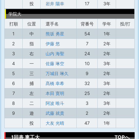
投
岩井 陽幸
17
3年
学院大
打順
位置
選手名
背番号
学年
投/打
1
中
熊坂 勇星
54
1年
2
指
伊藤 悠
7
2年
3
右
山内 海聖
24
2年
4
一
佐藤 琳空
10
3年
5
三
万城目 琳久
9
2年
6
捕
髙橋 幸希
32
3年
7
左
本田 寛明
25
2年
8
二
阿波 唯斗
3
3年
9
遊
武藤 就貴
2
2年
投
大友 光晴
47
1年
1回表 東工大
TOPへ