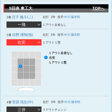
5回表 東工大
TOPへ
庄子 颯斗(二)
右打
2年
投手:
中川 陽市郎
2番
一飛
１アウト走者なし
佐野 博翔(指)
右打
2年
投手:
中川 陽市郎
3番
右安
１アウト１塁
１アウト走者なし
右安
1
１アウト１塁
1
菅原 琉生(中)
右打
3年
投手:
中川 陽市郎
4番
三併
３アウトチェンジ