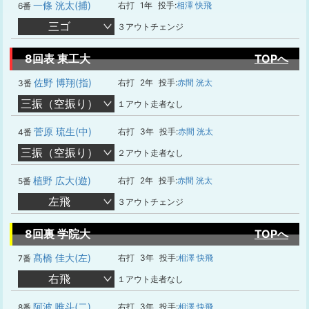
一條 洸太(捕)
右打
1年
投手:
相澤 快飛
6番
三ゴ
３アウトチェンジ
8回表 東工大
TOPへ
佐野 博翔(指)
右打
2年
投手:
赤間 洸太
3番
三振（空振り）
１アウト走者なし
菅原 琉生(中)
右打
3年
投手:
赤間 洸太
4番
三振（空振り）
２アウト走者なし
植野 広大(遊)
右打
2年
投手:
赤間 洸太
5番
左飛
３アウトチェンジ
8回裏 学院大
TOPへ
髙橋 佳大(左)
右打
3年
投手:
相澤 快飛
7番
右飛
１アウト走者なし
阿波 唯斗(二)
右打
3年
投手:
相澤 快飛
8番