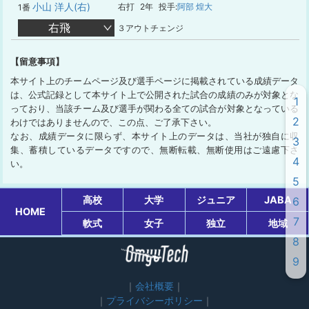
小山 洋人(右)
右打
2年
投手:
阿部 煌大
1番
右飛
３アウトチェンジ
【留意事項】
本サイト上のチームページ及び選手ページに掲載されている成績データ
は、公式記録として本サイト上で公開された試合の成績のみが対象とな
1
っており、当該チーム及び選手が関わる全ての試合が対象となっている
2
わけではありませんので、この点、ご了承下さい。
なお、成績データに限らず、本サイト上のデータは、当社が独自に収
3
集、蓄積しているデータですので、無断転載、無断使用はご遠慮下さ
4
い。
5
高校
大学
ジュニア
JABA
6
HOME
7
軟式
女子
独立
地域
8
9
会社概要
プライバシーポリシー