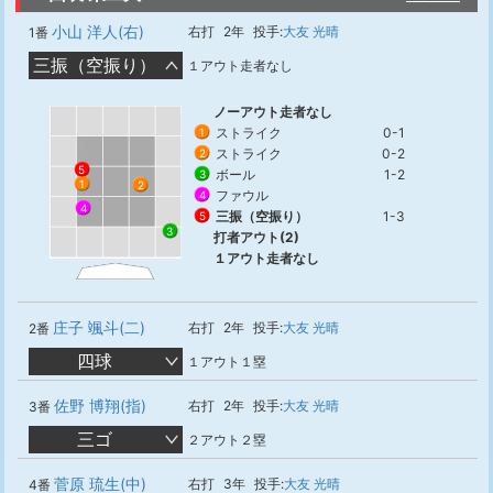
小山 洋人(右)
右打
2年
投手:
大友 光晴
1番
三振（空振り）
１アウト走者なし
ノーアウト走者なし
ストライク
0-1
1
ストライク
0-2
2
5
ボール
1-2
3
1
2
ファウル
4
4
三振（空振り）
1-3
5
3
打者アウト(2)
１アウト走者なし
庄子 颯斗(二)
右打
2年
投手:
大友 光晴
2番
四球
１アウト１塁
佐野 博翔(指)
右打
2年
投手:
大友 光晴
3番
三ゴ
２アウト２塁
菅原 琉生(中)
右打
3年
投手:
大友 光晴
4番