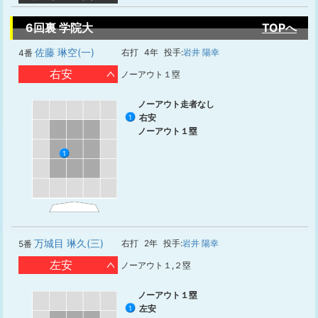
6回裏 学院大
TOPへ
佐藤 琳空(一)
右打
4年
投手:
岩井 陽幸
4番
右安
ノーアウト１塁
ノーアウト走者なし
右安
1
ノーアウト１塁
1
万城目 琳久(三)
右打
2年
投手:
岩井 陽幸
5番
左安
ノーアウト１,２塁
ノーアウト１塁
左安
1