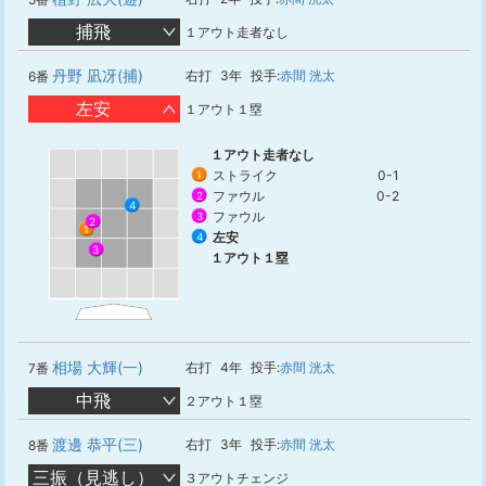
捕飛
１アウト走者なし
丹野 凪冴(捕)
右打
3年
投手:
赤間 洸太
6番
左安
１アウト１塁
１アウト走者なし
ストライク
0-1
1
ファウル
0-2
2
4
ファウル
3
2
1
左安
4
3
１アウト１塁
相場 大輝(一)
右打
4年
投手:
赤間 洸太
7番
中飛
２アウト１塁
渡邊 恭平(三)
右打
3年
投手:
赤間 洸太
8番
三振（見逃し）
３アウトチェンジ