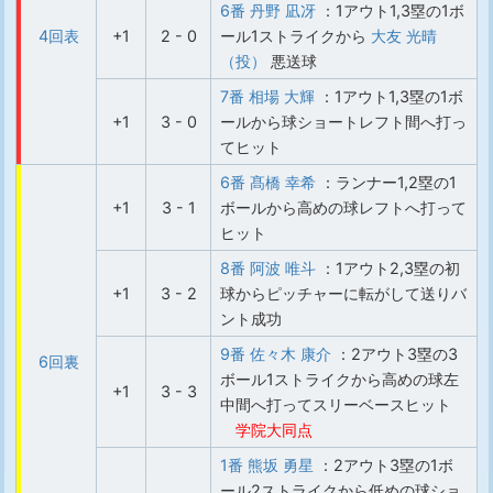
6番 丹野 凪冴
：1アウト1,3塁の1ボ
4回表
+1
2 - 0
ール1ストライクから
大友 光晴
（投）
悪送球
7番 相場 大輝
：1アウト1,3塁の1ボ
+1
3 - 0
ールから球ショートレフト間へ打っ
てヒット
6番 髙橋 幸希
：ランナー1,2塁の1
+1
3 - 1
ボールから高めの球レフトへ打って
ヒット
8番 阿波 唯斗
：1アウト2,3塁の初
+1
3 - 2
球からピッチャーに転がして送りバ
ント成功
9番 佐々木 康介
：2アウト3塁の3
6回裏
ボール1ストライクから高めの球左
+1
3 - 3
中間へ打ってスリーベースヒット
学院大同点
1番 熊坂 勇星
：2アウト3塁の1ボ
ール2ストライクから低めの球ショ