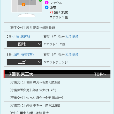
ファウル
5
1
左安
6
+1
(佐々木康)
２アウト１塁
【投手交代】岩井 陽幸→相澤 快飛
伊藤 悠(指)
右打
2年
投手:
相澤 快飛
2番
四球
２アウト１,２塁
山内 海聖(右)
右打
2年
投手:
相澤 快飛
3番
二ゴ
３アウトチェンジ
7回表 東工大
TOPへ
【守備交代】佐藤 柊真→若生 哉依(遊)
【守備位置変更】髙橋 佳大(打→左)
【守備交代】佐々木 康介→金子 陽哉(一)
【守備交代】髙橋 幸希→一條 洸太(捕)
【代打】田中 知優→渡部 耕大