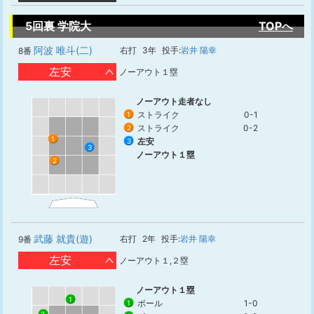
5回裏 学院大
TOPへ
阿波 唯斗(二)
右打
3年
投手:
岩井 陽幸
8番
左安
ノーアウト１塁
ノーアウト走者なし
ストライク
0-1
1
ストライク
0-2
2
1
左安
3
3
ノーアウト１塁
2
武藤 就貴(遊)
右打
2年
投手:
岩井 陽幸
9番
左安
ノーアウト１,２塁
ノーアウト１塁
1
ボール
1-0
1