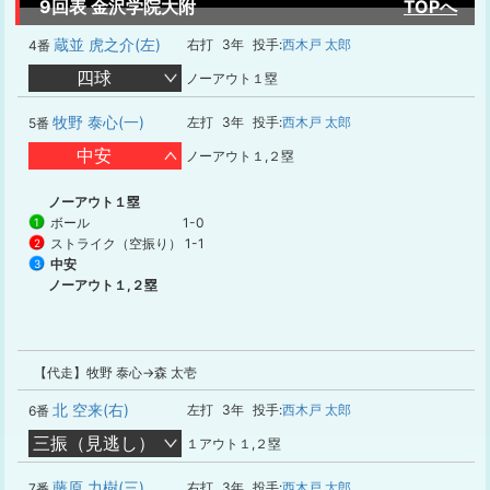
9回表 金沢学院大附
TOPへ
蔵並 虎之介(左)
右打
3年
投手:
西木戸 太郎
4番
四球
ノーアウト１塁
牧野 泰心(一)
左打
3年
投手:
西木戸 太郎
5番
中安
ノーアウト１,２塁
ノーアウト１塁
ボール
1-0
1
ストライク（空振り）
1-1
2
中安
3
ノーアウト１,２塁
【代走】牧野 泰心→森 太壱
北 空来(右)
左打
3年
投手:
西木戸 太郎
6番
三振（見逃し）
１アウト１,２塁
藤原 力樹(三)
右打
3年
投手:
西木戸 太郎
7番