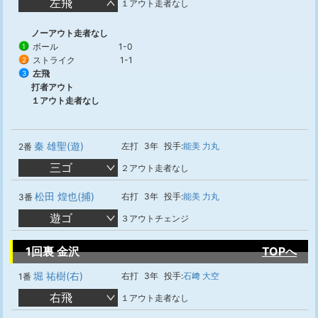
左飛
１アウト走者なし
ノーアウト走者なし
ボール
1-0
1
ストライク
1-1
2
左飛
3
打者アウト
１アウト走者なし
秦 雄聖(遊)
左打
3年
投手:
能美 力丸
2番
三ゴ
２アウト走者なし
松田 煌也(捕)
右打
3年
投手:
能美 力丸
3番
遊ゴ
３アウトチェンジ
1回裏 金沢
TOPへ
堀 祐樹(右)
右打
3年
投手:
石﨑 大空
1番
右飛
１アウト走者なし