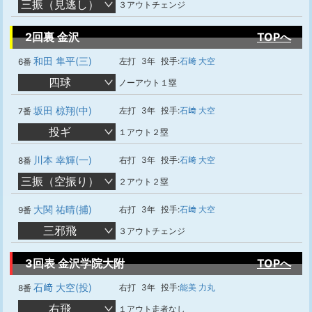
三振（見逃し）
３アウトチェンジ
2回裏 金沢
TOPへ
和田 隼平(三)
左打
3年
投手:
石﨑 大空
6番
四球
ノーアウト１塁
坂田 椋翔(中)
左打
3年
投手:
石﨑 大空
7番
投ギ
１アウト２塁
川本 幸輝(一)
右打
3年
投手:
石﨑 大空
8番
三振（空振り）
２アウト２塁
大関 祐晴(捕)
右打
3年
投手:
石﨑 大空
9番
三邪飛
３アウトチェンジ
3回表 金沢学院大附
TOPへ
石﨑 大空(投)
右打
3年
投手:
能美 力丸
8番
右飛
１アウト走者なし