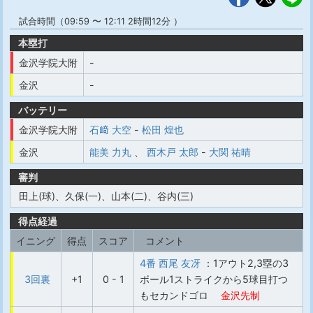
試合時間（09:59 〜 12:11 2時間12分 ）
本塁打
金沢学院大附
-
金沢
-
バッテリー
金沢学院大附
石﨑 大空
-
松田 煌也
金沢
能美 力丸
、
西木戸 太郎
-
大関 祐晴
審判
田上(球)、久保(一)、山本(二)、谷内(三)
得点経過
イニング
得点
スコア
コメント
4番 西尾 友冴
：1アウト2,3塁の3
3回裏
+1
0 - 1
ボール1ストライクから5球目打つ
もセカンドゴロ
金沢先制