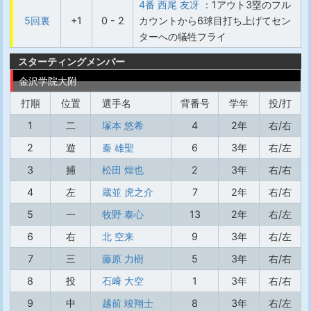
4番 西尾 友冴
：1アウト3塁のフル
5回裏
+1
0 - 2
カウントから6球目打ち上げてセン
ターへの犠牲フライ
スターティングメンバー
金沢学院大附
打順
位置
選手名
背番号
学年
投/打
1
二
塚本 悠希
4
2年
右/右
2
遊
秦 雄聖
6
3年
右/左
3
捕
松田 煌也
2
3年
右/右
4
左
蔵並 虎之介
7
2年
右/右
5
一
牧野 泰心
13
2年
右/左
6
右
北 空来
9
3年
右/左
7
三
藤原 力樹
5
3年
右/右
8
投
石﨑 大空
1
3年
右/右
9
中
越前 竣翔士
8
3年
右/左