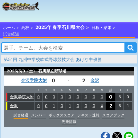
2025年 春季石川県大会
ホーム
高校
日程・結果
試合経過
第51回 九州中学校軟式野球競技大会 あげな中優勝
2025/5/3（土）
石川県立野球場
0
2
金沢学院大附
金沢
-
1
2
3
4
5
6
7
8
9
計
H
E
0
金沢学院大附
0
0
0
0
0
0
0
0
0
6
0
2
金沢
0
0
1
0
1
0
0
0
X
6
1
試合経過
メンバー
ボックススコア
テキスト速報
スコアブック
先発情報