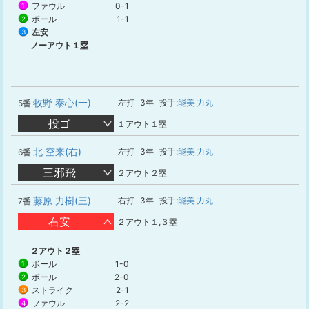
ファウル
0-1
1
ボール
1-1
2
左安
3
ノーアウト１塁
牧野 泰心(一)
左打
3年
投手:
能美 力丸
5番
投ゴ
１アウト１塁
北 空来(右)
左打
3年
投手:
能美 力丸
6番
三邪飛
２アウト２塁
藤原 力樹(三)
右打
3年
投手:
能美 力丸
7番
右安
２アウト１,３塁
２アウト２塁
ボール
1-0
1
ボール
2-0
2
ストライク
2-1
3
ファウル
2-2
4