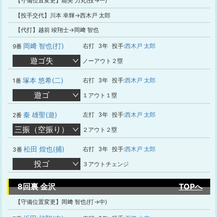
【守備位置変更】能美 力丸(投→一)
【投手交代】川本 幸輝→西木戸 太郎
【代打】越前 竣翔士→岡﨑 智也
岡﨑 智也(打)
右打
3年
投手:
西木戸 太郎
9番
遊ゴ失
ノーアウト２塁
塚本 悠希(二)
右打
3年
投手:
西木戸 太郎
1番
遊ゴ
１アウト１塁
秦 雄聖(遊)
左打
3年
投手:
西木戸 太郎
2番
三振（空振り）
２アウト２塁
松田 煌也(捕)
右打
3年
投手:
西木戸 太郎
3番
投ゴ
３アウトチェンジ
8回裏 金沢
TOPへ
【守備位置変更】岡﨑 智也(打→中)