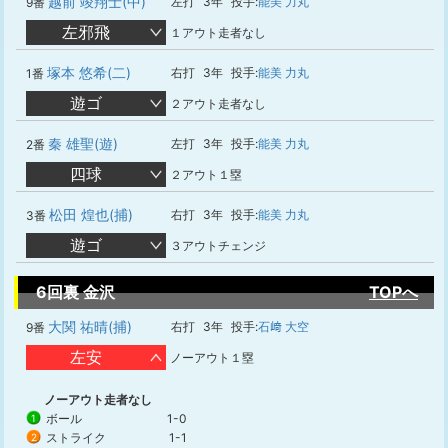
越前 竣翔士(中)
左打
3年
投手:
能美 力丸
9番
左邪飛
１アウト走者なし
塚本 悠希(二)
右打
3年
投手:
能美 力丸
1番
遊ゴ
２アウト走者なし
秦 雄聖(遊)
左打
3年
投手:
能美 力丸
2番
四球
２アウト１塁
松田 煌也(捕)
右打
3年
投手:
能美 力丸
3番
遊ゴ
３アウトチェンジ
6回裏 金沢
TOPへ
大関 祐晴(捕)
右打
3年
投手:
石﨑 大空
9番
左安
ノーアウト１塁
ノーアウト走者なし
ボール
1-0
1
ストライク
1-1
2