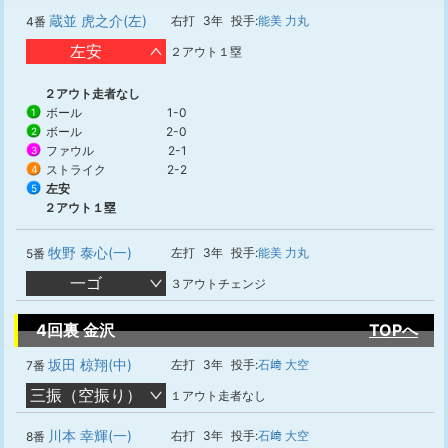
蔵並 虎之介(左)
右打
3年
投手:
能美 力丸
4番
左安
２アウト１塁
２アウト走者なし
ボール
1-0
1
ボール
2-0
2
ファウル
2-1
3
ストライク
2-2
4
左安
5
２アウト１塁
牧野 泰心(一)
左打
3年
投手:
能美 力丸
5番
一ゴ
３アウトチェンジ
4回裏 金沢
TOPへ
坂田 椋翔(中)
左打
3年
投手:
石﨑 大空
7番
三振（空振り）
１アウト走者なし
川本 幸輝(一)
右打
3年
投手:
石﨑 大空
8番