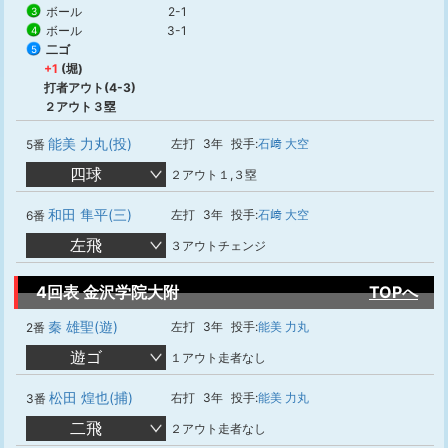
ボール
2-1
3
ボール
3-1
4
二ゴ
5
+1
(堀)
打者アウト(4-3)
２アウト３塁
能美 力丸(投)
左打
3年
投手:
石﨑 大空
5番
四球
２アウト１,３塁
和田 隼平(三)
左打
3年
投手:
石﨑 大空
6番
左飛
３アウトチェンジ
4回表 金沢学院大附
TOPへ
秦 雄聖(遊)
左打
3年
投手:
能美 力丸
2番
遊ゴ
１アウト走者なし
松田 煌也(捕)
右打
3年
投手:
能美 力丸
3番
二飛
２アウト走者なし