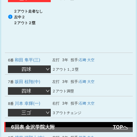
２アウト走者なし
左中２
1
２アウト２塁
和田 隼平(三)
左打
3年
投手:
石﨑 大空
6番
四球
２アウト１,２塁
坂田 椋翔(中)
左打
3年
投手:
石﨑 大空
7番
四球
２アウト満塁
川本 幸輝(一)
右打
3年
投手:
石﨑 大空
8番
三ゴ
３アウトチェンジ
6回表 金沢学院大附
TOPへ