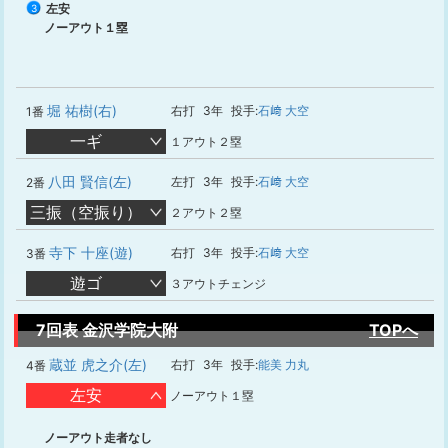
左安
3
ノーアウト１塁
堀 祐樹(右)
右打
3年
投手:
石﨑 大空
1番
一ギ
１アウト２塁
八田 賢信(左)
左打
3年
投手:
石﨑 大空
2番
三振（空振り）
２アウト２塁
寺下 十座(遊)
右打
3年
投手:
石﨑 大空
3番
遊ゴ
３アウトチェンジ
7回表 金沢学院大附
TOPへ
蔵並 虎之介(左)
右打
3年
投手:
能美 力丸
4番
左安
ノーアウト１塁
ノーアウト走者なし