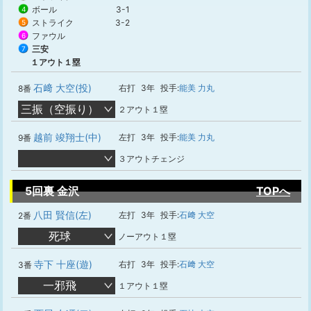
ボール
3-1
4
ストライク
3-2
5
ファウル
6
三安
7
１アウト１塁
石﨑 大空(投)
右打
3年
投手:
能美 力丸
8番
三振（空振り）
２アウト１塁
越前 竣翔士(中)
左打
3年
投手:
能美 力丸
9番
３アウトチェンジ
5回裏 金沢
TOPへ
八田 賢信(左)
左打
3年
投手:
石﨑 大空
2番
死球
ノーアウト１塁
寺下 十座(遊)
右打
3年
投手:
石﨑 大空
3番
一邪飛
１アウト１塁