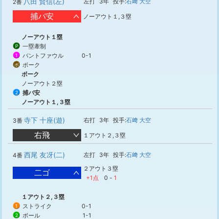
八田 賢信(左)
左打
3年
投手:
石﨑 大空
2番
捕バ安
ノーアウト１,３塁
ノーアウト１塁
一塁牽制
P
バントファウル
0-1
1
ボーク
ボ
ボーク
ノーアウト２塁
捕バ安
2
ノーアウト１,３塁
寺下 十座(遊)
右打
3年
投手:
石﨑 大空
3番
右飛
１アウト２,３塁
西尾 友冴(二)
左打
3年
投手:
石﨑 大空
4番
２アウト３塁
二ゴ
+1点
0
-
1
１アウト２,３塁
ストライク
0-1
1
ボール
1-1
2