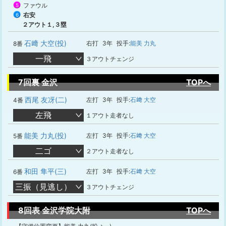
ファウル
5
右安
6
２アウト１,３塁
石﨑 大空(投)
右打
3年
投手:
能美 力丸
8番
一飛
３アウトチェンジ
7回裏 金沢
TOPへ
西尾 友冴(二)
左打
3年
投手:
石﨑 大空
4番
左飛
１アウト走者なし
能美 力丸(投)
左打
3年
投手:
石﨑 大空
5番
二ゴ
２アウト走者なし
和田 隼平(三)
左打
3年
投手:
石﨑 大空
6番
三振（見逃し）
３アウトチェンジ
8回表 金沢学院大附
TOPへ