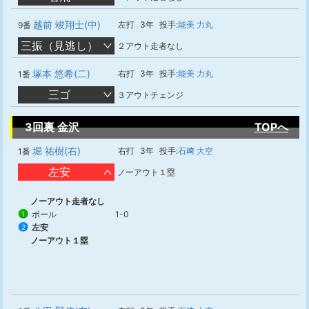
越前 竣翔士(中)
左打
3年
投手:
能美 力丸
9番
三振（見逃し）
２アウト走者なし
塚本 悠希(二)
右打
3年
投手:
能美 力丸
1番
三ゴ
３アウトチェンジ
3回裏 金沢
TOPへ
堀 祐樹(右)
右打
3年
投手:
石﨑 大空
1番
左安
ノーアウト１塁
ノーアウト走者なし
ボール
1-0
1
左安
2
ノーアウト１塁