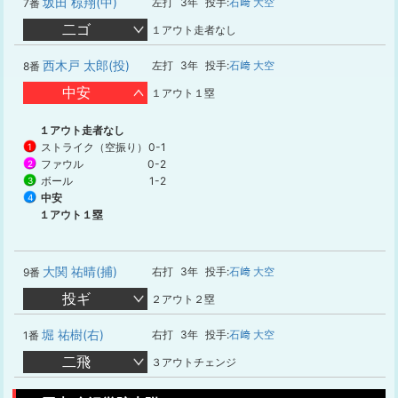
坂田 椋翔(中)
左打
3年
投手:
石﨑 大空
7番
二ゴ
１アウト走者なし
西木戸 太郎(投)
左打
3年
投手:
石﨑 大空
8番
中安
１アウト１塁
１アウト走者なし
ストライク（空振り）
0-1
1
ファウル
0-2
2
ボール
1-2
3
中安
4
１アウト１塁
大関 祐晴(捕)
右打
3年
投手:
石﨑 大空
9番
投ギ
２アウト２塁
堀 祐樹(右)
右打
3年
投手:
石﨑 大空
1番
二飛
３アウトチェンジ