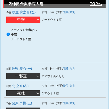
2回表 金沢学院大附
TOPへ
蔵並 虎之介(左)
右打
3年
投手:
能美 力丸
4番
中安
ノーアウト１塁
ノーアウト走者なし
中安
1
ノーアウト１塁
牧野 泰心(一)
左打
3年
投手:
能美 力丸
5番
一邪直
２アウト走者なし
北 空来(右)
左打
3年
投手:
能美 力丸
6番
死球
２アウト１塁
藤原 力樹(三)
右打
3年
投手:
能美 力丸
7番