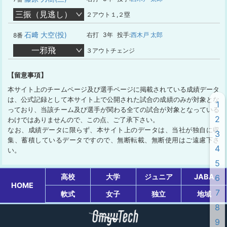
三振（見逃し）
２アウト１,２塁
石﨑 大空(投)
右打
3年
投手:
西木戸 太郎
8番
一邪飛
３アウトチェンジ
【留意事項】
本サイト上のチームページ及び選手ページに掲載されている成績データ
は、公式記録として本サイト上で公開された試合の成績のみが対象とな
1
っており、当該チーム及び選手が関わる全ての試合が対象となっている
2
わけではありませんので、この点、ご了承下さい。
なお、成績データに限らず、本サイト上のデータは、当社が独自に収
3
集、蓄積しているデータですので、無断転載、無断使用はご遠慮下さ
4
い。
5
高校
大学
ジュニア
JABA
6
HOME
7
軟式
女子
独立
地域
8
9