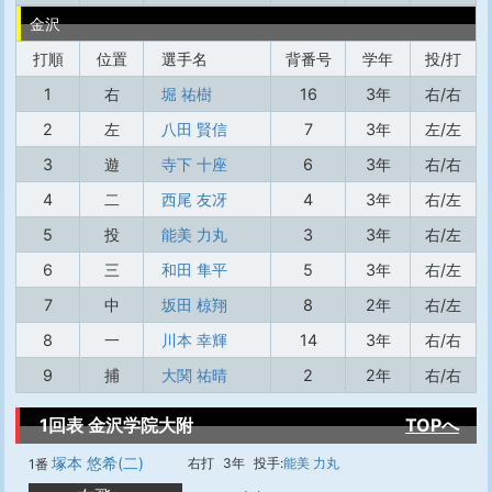
金沢
打順
位置
選手名
背番号
学年
投/打
1
右
堀 祐樹
16
3年
右/右
2
左
八田 賢信
7
3年
左/左
3
遊
寺下 十座
6
3年
右/右
4
二
西尾 友冴
4
3年
右/左
5
投
能美 力丸
3
3年
右/左
6
三
和田 隼平
5
3年
右/左
7
中
坂田 椋翔
8
2年
右/左
8
一
川本 幸輝
14
3年
右/右
9
捕
大関 祐晴
2
2年
右/右
1回表 金沢学院大附
TOPへ
塚本 悠希(二)
右打
3年
投手:
能美 力丸
1番