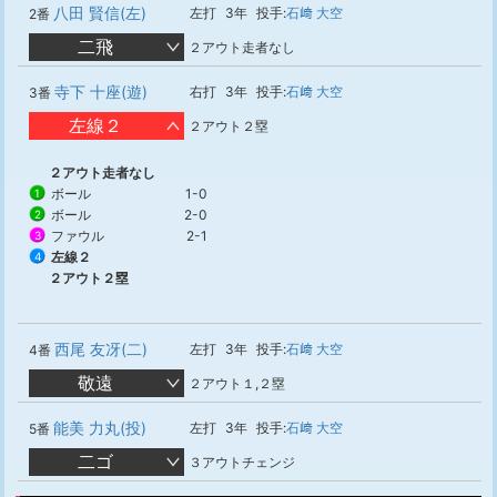
八田 賢信(左)
左打
3年
投手:
石﨑 大空
2番
二飛
２アウト走者なし
寺下 十座(遊)
右打
3年
投手:
石﨑 大空
3番
左線２
２アウト２塁
２アウト走者なし
ボール
1-0
1
ボール
2-0
2
ファウル
2-1
3
左線２
4
２アウト２塁
西尾 友冴(二)
左打
3年
投手:
石﨑 大空
4番
敬遠
２アウト１,２塁
能美 力丸(投)
左打
3年
投手:
石﨑 大空
5番
二ゴ
３アウトチェンジ