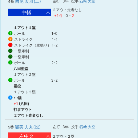
西尾 友冴(二)
左打
3年
投手:
石﨑 大空
4番
２アウト走者なし
中犠
+1点
0
-
2
１アウト１塁
ボール
1-0
1
ストライク
1-1
2
ストライク（空振り）
1-2
3
一塁牽制
P
一塁牽制
P
ボール
2-2
4
八田盗塁
１アウト２塁
ボール
3-2
5
暴投
１アウト３塁
中犠
6
+1
(八田)
打者アウト
２アウト走者なし
能美 力丸(投)
左打
3年
投手:
石﨑 大空
5番
左中２
２アウト２塁