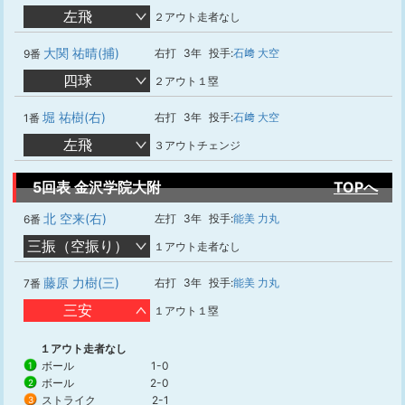
左飛
２アウト走者なし
大関 祐晴(捕)
右打
3年
投手:
石﨑 大空
9番
四球
２アウト１塁
堀 祐樹(右)
右打
3年
投手:
石﨑 大空
1番
左飛
３アウトチェンジ
5回表 金沢学院大附
TOPへ
北 空来(右)
左打
3年
投手:
能美 力丸
6番
三振（空振り）
１アウト走者なし
藤原 力樹(三)
右打
3年
投手:
能美 力丸
7番
三安
１アウト１塁
１アウト走者なし
ボール
1-0
1
ボール
2-0
2
ストライク
2-1
3