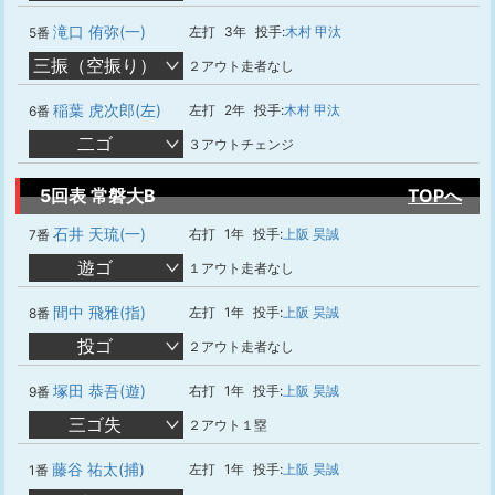
滝口 侑弥(一)
左打
3年
投手:
木村 甲汰
5番
三振（空振り）
２アウト走者なし
稲葉 虎次郎(左)
左打
2年
投手:
木村 甲汰
6番
二ゴ
３アウトチェンジ
5回表 常磐大B
TOPへ
石井 天琉(一)
右打
1年
投手:
上阪 昊誠
7番
遊ゴ
１アウト走者なし
間中 飛雅(指)
左打
1年
投手:
上阪 昊誠
8番
投ゴ
２アウト走者なし
塚田 恭吾(遊)
右打
1年
投手:
上阪 昊誠
9番
三ゴ失
２アウト１塁
藤谷 祐太(捕)
左打
1年
投手:
上阪 昊誠
1番