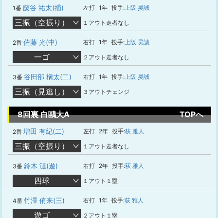
藤谷 祐太(捕)
左打
1年
投手:
上阪 昊誠
1番
三振（空振り）
１アウト走者なし
佐藤 光(中)
右打
1年
投手:
上阪 昊誠
2番
一ゴ
２アウト走者なし
谷田部 槇太(二)
右打
1年
投手:
上阪 昊誠
3番
三振（見逃し）
３アウトチェンジ
8回裏 白鷗大A
TOPへ
増田 有紀(二)
左打
2年
投手:
荻 雅人
2番
三振（空振り）
１アウト走者なし
鈴木 漣(遊)
右打
2年
投手:
荻 雅人
3番
四球
１アウト１塁
竹澤 侑来(三)
右打
1年
投手:
荻 雅人
4番
遊ゴ
２アウト１塁