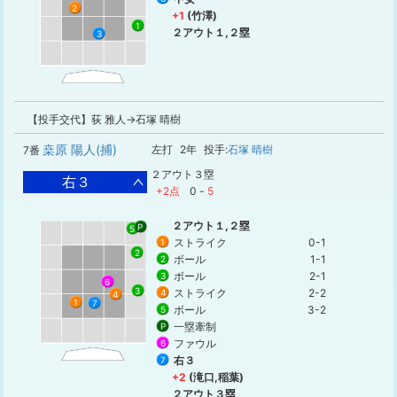
2
+1
(竹澤)
1
２アウト１,２塁
3
【投手交代】荻 雅人→石塚 晴樹
桒原 陽人(捕)
左打
2年
投手:
石塚 晴樹
7番
２アウト３塁
右３
+2点
0
-
5
２アウト１,２塁
P
5
ストライク
0-1
1
2
ボール
1-1
2
ボール
2-1
3
6
3
ストライク
2-2
4
4
1
7
ボール
3-2
5
一塁牽制
P
ファウル
6
右３
7
+2
(滝口,稲葉)
２アウト３塁