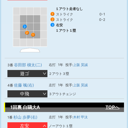
１アウト走者なし
ストライク
0-1
1
ストライク
0-2
2
右安
3
3
１アウト１塁
2
1
谷田部 槇太(二)
右打
1年
投手:
上阪 昊誠
3番
遊ゴ
２アウト３塁
佐藤 颯(右)
左打
1年
投手:
上阪 昊誠
4番
中飛
３アウトチェンジ
1回裏 白鷗大A
TOPへ
杉山 歩夢(右)
左打
1年
投手:
木村 甲汰
1番
左安
ノーアウト１塁