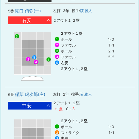
滝口 侑弥(一)
左打
3年
投手:
荻 雅人
5番
右安
２アウト１,２塁
２アウト１塁
3
ボール
1-0
1
ファウル
1-1
2
ボール
2-1
3
ファウル
2-2
4
5
2
1
4
右安
5
２アウト１,２塁
稲葉 虎次郎(左)
左打
2年
投手:
荻 雅人
6番
２アウト１,２塁
中安
+1点
0
-
3
２アウト１,２塁
ボール
1-0
1
ストライク
1-1
2
中安
3