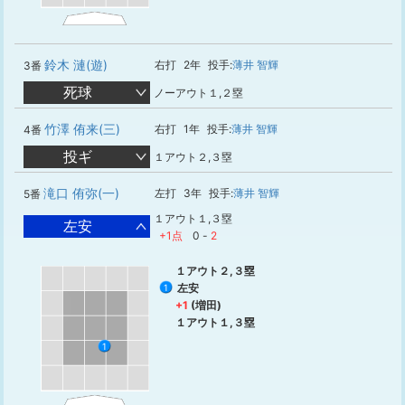
鈴木 漣(遊)
右打
2年
投手:
薄井 智輝
3番
死球
ノーアウト１,２塁
竹澤 侑来(三)
右打
1年
投手:
薄井 智輝
4番
投ギ
１アウト２,３塁
滝口 侑弥(一)
左打
3年
投手:
薄井 智輝
5番
１アウト１,３塁
左安
+1点
0
-
2
１アウト２,３塁
左安
1
+1
(増田)
１アウト１,３塁
1