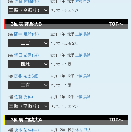
佐藤 祐輔(指)
右打
1年
投手:
木村 甲汰
8番
三振（空振り）
３アウトチェンジ
3回表 常磐大B
TOPへ
間中 飛雅(指)
左打
1年
投手:
上阪 昊誠
8番
二ゴ
１アウト走者なし
塚田 恭吾(遊)
右打
1年
投手:
上阪 昊誠
9番
四球
１アウト１塁
藤谷 祐太(捕)
左打
1年
投手:
上阪 昊誠
1番
三直
２アウト１塁
佐藤 光(中)
右打
1年
投手:
上阪 昊誠
2番
三振（空振り）
３アウトチェンジ
3回裏 白鷗大A
TOPへ
坂本 佑斗(中)
左打
2年
投手:
木村 甲汰
9番