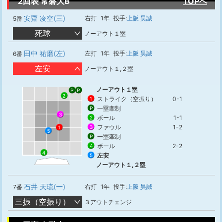
2回表 常磐大B
TOPへ
安齋 凌空(三)
右打
1年
投手:
上阪 昊誠
5番
死球
ノーアウト１塁
田中 祐磨(左)
左打
1年
投手:
上阪 昊誠
6番
左安
ノーアウト１,２塁
ノーアウト１塁
P
P
2
ストライク（空振り）
0-1
1
一塁牽制
P
3
ボール
1-1
2
ファウル
1-2
3
1
5
一塁牽制
P
ボール
2-2
4
4
左安
5
ノーアウト１,２塁
石井 天琉(一)
右打
1年
投手:
上阪 昊誠
7番
三振（空振り）
３アウトチェンジ