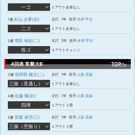
一ゴ
１アウト走者なし
杉山 歩夢(右)
左打
1年
投手:
木村 甲汰
1番
二ゴ
２アウト走者なし
増田 有紀(二)
左打
2年
投手:
木村 甲汰
2番
投ゴ
３アウトチェンジ
4回表 常磐大B
TOPへ
谷田部 槇太(二)
右打
1年
投手:
上阪 昊誠
3番
三振（見逃し）
１アウト走者なし
佐藤 颯(右)
左打
1年
投手:
上阪 昊誠
4番
四球
１アウト１塁
安齋 凌空(三)
右打
1年
投手:
上阪 昊誠
5番
三振（空振り）
２アウト１塁