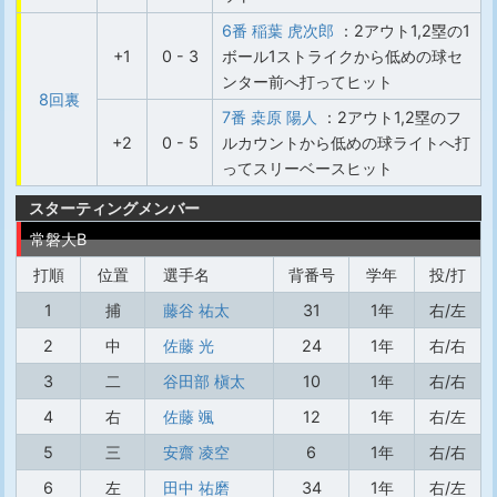
6番 稲葉 虎次郎
：2アウト1,2塁の1
+1
0 - 3
ボール1ストライクから低めの球セ
ンター前へ打ってヒット
8回裏
7番 桒原 陽人
：2アウト1,2塁のフ
+2
0 - 5
ルカウントから低めの球ライトへ打
ってスリーベースヒット
スターティングメンバー
常磐大B
打順
位置
選手名
背番号
学年
投/打
1
捕
藤谷 祐太
31
1年
右/左
2
中
佐藤 光
24
1年
右/右
3
二
谷田部 槇太
10
1年
右/右
4
右
佐藤 颯
12
1年
右/左
5
三
安齋 凌空
6
1年
右/右
6
左
田中 祐磨
34
1年
右/左