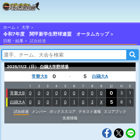
ホーム
大学
令和7年度 関甲新学生野球連盟 オータムカップ
日程・結果
試合経過
2025/11/2（日）
白鷗大学野球場
0
5
常磐大B
白鷗大A
-
1
2
3
4
5
6
7
8
9
計
H
E
0
常磐大B
0
0
0
0
0
0
0
0
0
3
1
5
白鷗大A
0
0
0
1
0
1
0
3
X
8
1
試合経過
メンバー
ボックススコア
テキスト速報
スコアブック
先発情報