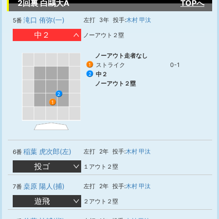
2回裏 白鷗大A
TOPへ
滝口 侑弥(一)
左打
3年
投手:
木村 甲汰
5番
中２
ノーアウト２塁
ノーアウト走者なし
ストライク
0-1
1
中２
2
ノーアウト２塁
2
1
稲葉 虎次郎(左)
左打
2年
投手:
木村 甲汰
6番
投ゴ
１アウト２塁
桒原 陽人(捕)
左打
2年
投手:
木村 甲汰
7番
遊飛
２アウト２塁