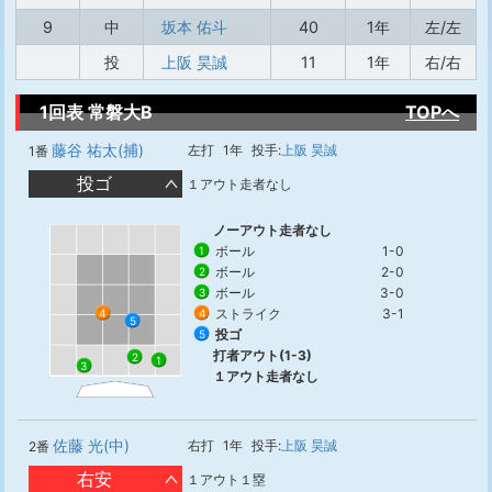
9
中
坂本 佑斗
40
1年
左/左
投
上阪 昊誠
11
1年
右/右
1回表 常磐大B
TOPへ
藤谷 祐太(捕)
左打
1年
投手:
上阪 昊誠
1番
投ゴ
１アウト走者なし
ノーアウト走者なし
ボール
1-0
1
ボール
2-0
2
ボール
3-0
3
ストライク
3-1
4
4
5
投ゴ
5
打者アウト(1-3)
2
1
3
１アウト走者なし
佐藤 光(中)
右打
1年
投手:
上阪 昊誠
2番
右安
１アウト１塁