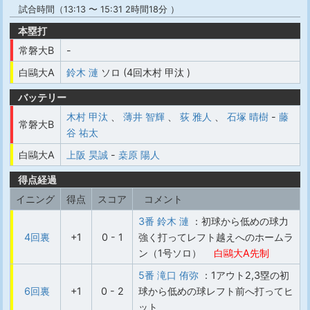
試合時間（13:13 〜 15:31 2時間18分 ）
本塁打
常磐大B
-
白鷗大A
鈴木 漣
ソロ (4回木村 甲汰 )
バッテリー
木村 甲汰
、
薄井 智輝
、
荻 雅人
、
石塚 晴樹
-
藤
常磐大B
谷 祐太
白鷗大A
上阪 昊誠
-
桒原 陽人
得点経過
イニング
得点
スコア
コメント
3番 鈴木 漣
：初球から低めの球力
4回裏
+1
0 - 1
強く打ってレフト越えへのホームラ
ン（1号ソロ）
白鷗大A先制
5番 滝口 侑弥
：1アウト2,3塁の初
6回裏
+1
0 - 2
球から低めの球レフト前へ打ってヒ
ット