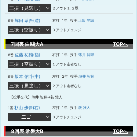
三振（見逃し）
２アウト１,２塁
塚田 恭吾(遊)
右打
1年
投手:
上阪 昊誠
9番
三振（空振り）
３アウトチェンジ
7回裏 白鷗大A
TOPへ
佐藤 祐輔(指)
右打
1年
投手:
薄井 智輝
8番
三振（空振り）
１アウト走者なし
坂本 佑斗(中)
左打
2年
投手:
薄井 智輝
9番
三振（見逃し）
２アウト走者なし
【投手交代】薄井 智輝→荻 雅人
杉山 歩夢(右)
左打
1年
投手:
荻 雅人
1番
二ゴ
３アウトチェンジ
8回表 常磐大B
TOPへ