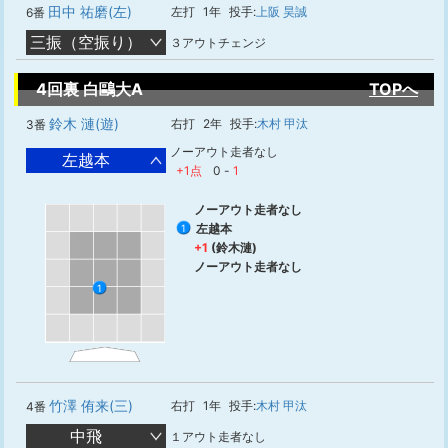
田中 祐磨(左)
左打
1年
投手:
上阪 昊誠
6番
三振（空振り）
３アウトチェンジ
4回裏 白鷗大A
TOPへ
鈴木 漣(遊)
右打
2年
投手:
木村 甲汰
3番
ノーアウト走者なし
左越本
+1点
0
-
1
ノーアウト走者なし
左越本
1
+1
(鈴木漣)
ノーアウト走者なし
1
竹澤 侑来(三)
右打
1年
投手:
木村 甲汰
4番
中飛
１アウト走者なし