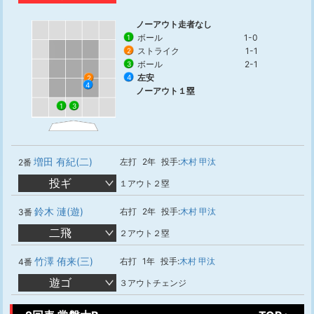
ノーアウト走者なし
ボール
1-0
1
ストライク
1-1
2
ボール
2-1
3
左安
4
2
4
ノーアウト１塁
3
1
増田 有紀(二)
左打
2年
投手:
木村 甲汰
2番
投ギ
１アウト２塁
鈴木 漣(遊)
右打
2年
投手:
木村 甲汰
3番
二飛
２アウト２塁
竹澤 侑来(三)
右打
1年
投手:
木村 甲汰
4番
遊ゴ
３アウトチェンジ