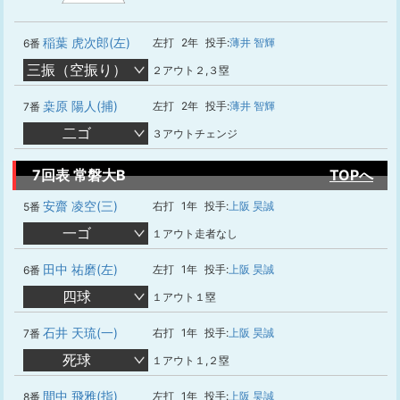
稲葉 虎次郎(左)
左打
2年
投手:
薄井 智輝
6番
三振（空振り）
２アウト２,３塁
桒原 陽人(捕)
左打
2年
投手:
薄井 智輝
7番
二ゴ
３アウトチェンジ
7回表 常磐大B
TOPへ
安齋 凌空(三)
右打
1年
投手:
上阪 昊誠
5番
一ゴ
１アウト走者なし
田中 祐磨(左)
左打
1年
投手:
上阪 昊誠
6番
四球
１アウト１塁
石井 天琉(一)
右打
1年
投手:
上阪 昊誠
7番
死球
１アウト１,２塁
間中 飛雅(指)
左打
1年
投手:
上阪 昊誠
8番