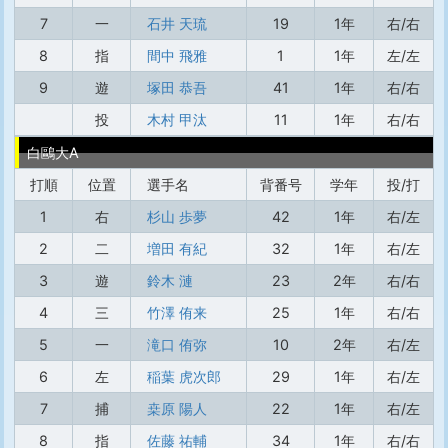
7
一
石井 天琉
19
1年
右/右
8
指
間中 飛雅
1
1年
左/左
9
遊
塚田 恭吾
41
1年
右/右
投
木村 甲汰
11
1年
右/右
白鷗大A
打順
位置
選手名
背番号
学年
投/打
1
右
杉山 歩夢
42
1年
右/左
2
二
増田 有紀
32
1年
右/左
3
遊
鈴木 漣
23
2年
右/右
4
三
竹澤 侑来
25
1年
右/右
5
一
滝口 侑弥
10
2年
右/左
6
左
稲葉 虎次郎
29
1年
右/左
7
捕
桒原 陽人
22
1年
右/左
8
指
佐藤 祐輔
34
1年
右/右