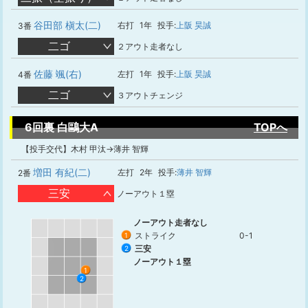
谷田部 槇太(二)
右打
1年
投手:
上阪 昊誠
3番
二ゴ
２アウト走者なし
佐藤 颯(右)
左打
1年
投手:
上阪 昊誠
4番
二ゴ
３アウトチェンジ
6回裏 白鷗大A
TOPへ
【投手交代】木村 甲汰→薄井 智輝
増田 有紀(二)
左打
2年
投手:
薄井 智輝
2番
三安
ノーアウト１塁
ノーアウト走者なし
ストライク
0-1
1
三安
2
ノーアウト１塁
1
2