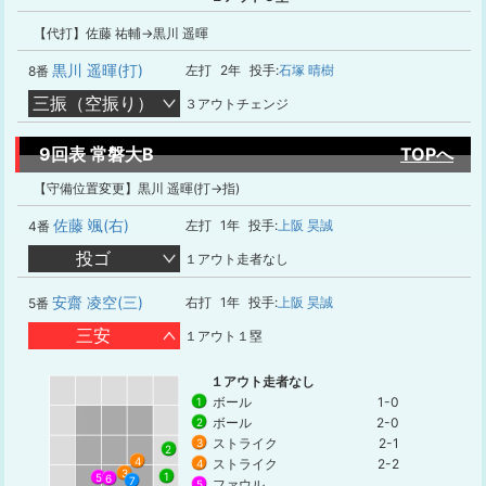
【代打】佐藤 祐輔→黒川 遥暉
黒川 遥暉(打)
左打
2年
投手:
石塚 晴樹
8番
三振（空振り）
３アウトチェンジ
9回表 常磐大B
TOPへ
【守備位置変更】黒川 遥暉(打→指)
佐藤 颯(右)
左打
1年
投手:
上阪 昊誠
4番
投ゴ
１アウト走者なし
安齋 凌空(三)
右打
1年
投手:
上阪 昊誠
5番
三安
１アウト１塁
１アウト走者なし
ボール
1-0
1
ボール
2-0
2
ストライク
2-1
3
2
4
ストライク
2-2
4
3
1
5
6
7
ファウル
5