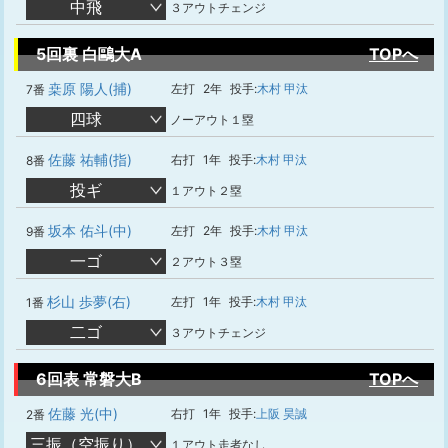
中飛
３アウトチェンジ
5回裏 白鷗大A
TOPへ
桒原 陽人(捕)
左打
2年
投手:
木村 甲汰
7番
四球
ノーアウト１塁
佐藤 祐輔(指)
右打
1年
投手:
木村 甲汰
8番
投ギ
１アウト２塁
坂本 佑斗(中)
左打
2年
投手:
木村 甲汰
9番
一ゴ
２アウト３塁
杉山 歩夢(右)
左打
1年
投手:
木村 甲汰
1番
二ゴ
３アウトチェンジ
6回表 常磐大B
TOPへ
佐藤 光(中)
右打
1年
投手:
上阪 昊誠
2番
三振（空振り）
１アウト走者なし