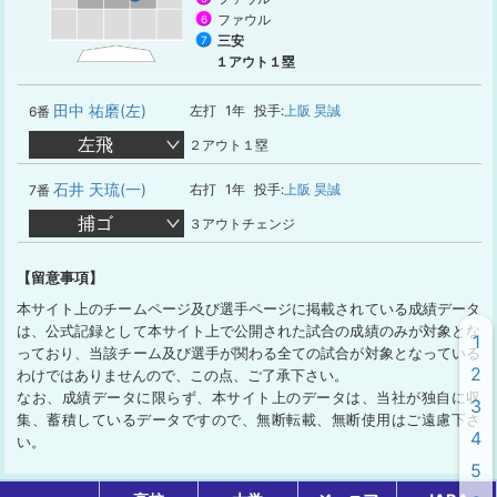
ファウル
6
三安
7
１アウト１塁
田中 祐磨(左)
左打
1年
投手:
上阪 昊誠
6番
左飛
２アウト１塁
石井 天琉(一)
右打
1年
投手:
上阪 昊誠
7番
捕ゴ
３アウトチェンジ
【留意事項】
本サイト上のチームページ及び選手ページに掲載されている成績データ
は、公式記録として本サイト上で公開された試合の成績のみが対象とな
1
っており、当該チーム及び選手が関わる全ての試合が対象となっている
2
わけではありませんので、この点、ご了承下さい。
なお、成績データに限らず、本サイト上のデータは、当社が独自に収
3
集、蓄積しているデータですので、無断転載、無断使用はご遠慮下さ
4
い。
5