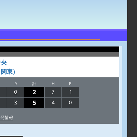
中央
（関東）
9
計
H
E
2
0
7
1
5
X
4
0
先発情報