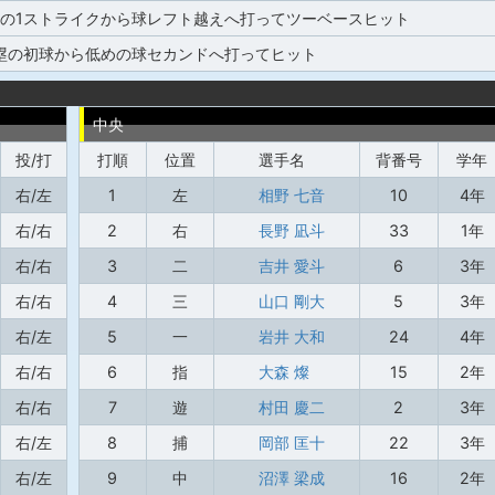
塁の1ストライクから球レフト越えへ打ってツーベースヒット
塁の初球から低めの球セカンドへ打ってヒット
中央
投/打
打順
位置
選手名
背番号
学年
右/左
1
左
相野 七音
10
4年
右/右
2
右
長野 凪斗
33
1年
右/右
3
二
吉井 愛斗
6
3年
右/右
4
三
山口 剛大
5
3年
右/左
5
一
岩井 大和
24
4年
右/右
6
指
大森 燦
15
2年
右/右
7
遊
村田 慶二
2
3年
右/左
8
捕
岡部 匡十
22
3年
右/左
9
中
沼澤 梁成
16
2年