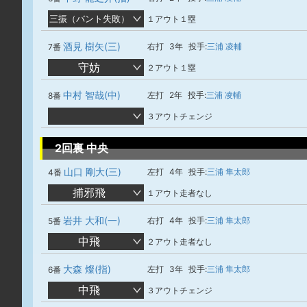
三振（バント失敗）
１アウト１塁
酒見 樹矢(三)
右打
3年
投手:
三浦 凌輔
7番
守妨
２アウト１塁
中村 智哉(中)
左打
2年
投手:
三浦 凌輔
8番
３アウトチェンジ
2回裏 中央
山口 剛大(三)
左打
4年
投手:
三浦 隼太郎
4番
捕邪飛
１アウト走者なし
岩井 大和(一)
右打
4年
投手:
三浦 隼太郎
5番
中飛
２アウト走者なし
大森 燦(指)
左打
3年
投手:
三浦 隼太郎
6番
中飛
３アウトチェンジ