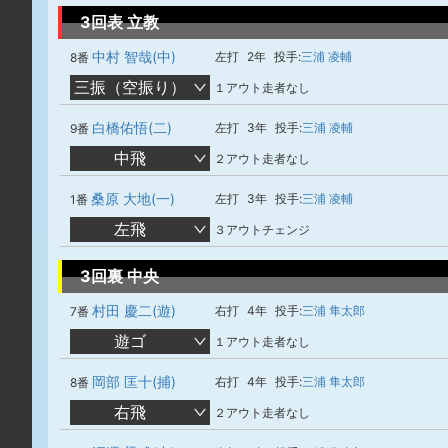
3回表 立教
中村 智哉(中)
左打
2年
投手:
三浦 凌輔
8番
三振（空振り）
１アウト走者なし
白橋佑悟(二)
左打
3年
投手:
三浦 凌輔
9番
中飛
２アウト走者なし
桑原 大地(一)
左打
3年
投手:
三浦 凌輔
1番
左飛
３アウトチェンジ
3回裏 中央
村田 慶二(遊)
右打
4年
投手:
三浦 隼太郎
7番
遊ゴ
１アウト走者なし
岡部 匡十(捕)
右打
4年
投手:
三浦 隼太郎
8番
右飛
２アウト走者なし