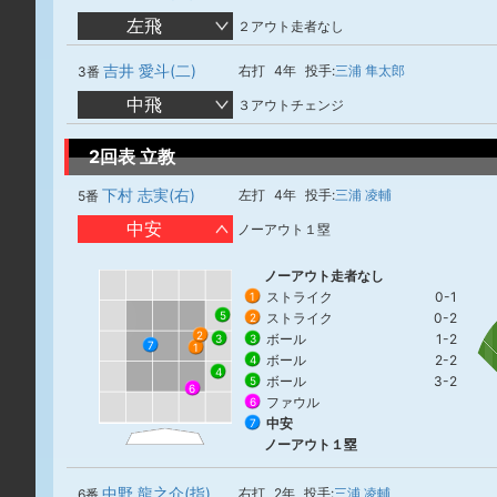
左飛
２アウト走者なし
吉井 愛斗(二)
右打
4年
投手:
三浦 隼太郎
3番
中飛
３アウトチェンジ
2回表 立教
下村 志実(右)
左打
4年
投手:
三浦 凌輔
5番
中安
ノーアウト１塁
ノーアウト走者なし
ストライク
0-1
1
5
ストライク
0-2
2
2
ボール
1-2
3
3
7
1
ボール
2-2
4
4
ボール
3-2
5
6
ファウル
6
中安
7
ノーアウト１塁
中野 龍之介(指)
右打
2年
投手:
三浦 凌輔
6番