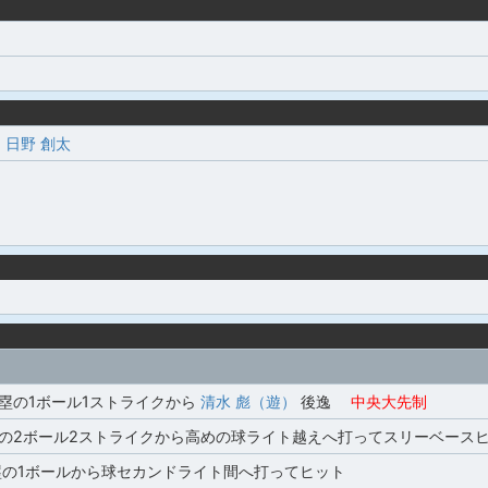
-
日野 創太
2塁の1ボール1ストライクから
清水 彪（遊）
後逸
中央大先制
3塁の2ボール2ストライクから高めの球ライト越えへ打ってスリーベース
塁の1ボールから球セカンドライト間へ打ってヒット