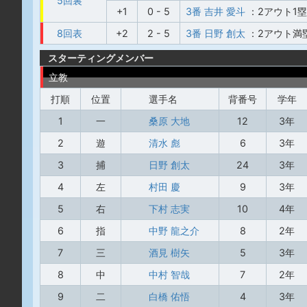
5回裏
+1
0 - 5
3番 吉井 愛斗
：2アウト1
8回表
+2
2 - 5
3番 日野 創太
：2アウト満
スターティングメンバー
立教
打順
位置
選手名
背番号
学年
1
一
桑原 大地
12
3年
2
遊
清水 彪
6
3年
3
捕
日野 創太
24
3年
4
左
村田 慶
9
3年
5
右
下村 志実
10
4年
6
指
中野 龍之介
8
2年
7
三
酒見 樹矢
5
3年
8
中
中村 智哉
7
2年
9
二
白橋 佑悟
4
3年