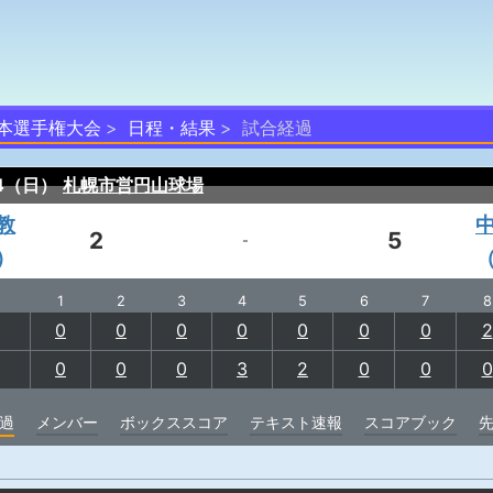
日本選手権大会
日程・結果
試合経過
24（日）
札幌市営円山球場
教
2
5
-
）
1
2
3
4
5
6
7
8
0
0
0
0
0
0
0
2
0
0
0
3
2
0
0
0
過
メンバー
ボックススコア
テキスト速報
スコアブック