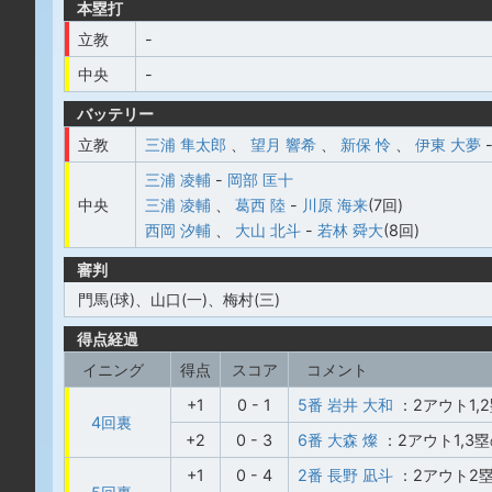
本塁打
立教
-
中央
-
バッテリー
立教
三浦 隼太郎
、
望月 響希
、
新保 怜
、
伊東 大夢
三浦 凌輔
-
岡部 匡十
中央
三浦 凌輔
、
葛西 陸
-
川原 海来
(7回)
西岡 汐輔
、
大山 北斗
-
若林 舜大
(8回)
審判
門馬(球)、山口(一)、梅村(三)
得点経過
イニング
得点
スコア
コメント
+1
0 - 1
5番 岩井 大和
：2アウト1,
4回裏
+2
0 - 3
6番 大森 燦
：2アウト1,
+1
0 - 4
2番 長野 凪斗
：2アウト2