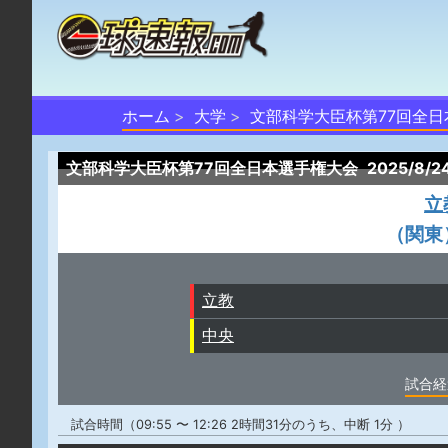
ホーム
大学
文部科学大臣杯第77回全
文部科学大臣杯第77回全日本選手権大会
2025/8/
立
（関東
立教
中央
試合経
試合時間（09:55 〜 12:26 2時間31分のうち、中断 1分 ）