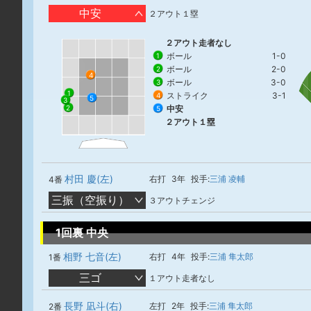
中安
２アウト１塁
２アウト走者なし
ボール
1-0
1
ボール
2-0
2
4
ボール
3-0
3
1
ストライク
3-1
4
5
3
中安
2
5
２アウト１塁
村田 慶(左)
右打
3年
投手:
三浦 凌輔
4番
三振（空振り）
３アウトチェンジ
1回裏 中央
相野 七音(左)
右打
4年
投手:
三浦 隼太郎
1番
三ゴ
１アウト走者なし
長野 凪斗(右)
左打
2年
投手:
三浦 隼太郎
2番