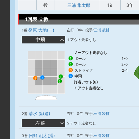
投
三浦 隼太郎
19
3年
1回表 立教
桑原 大地(一)
左打
3年
投手:
三浦 凌輔
1番
中飛
１アウト走者なし
ノーアウト走者なし
ボール
1-0
1
ボール
2-0
2
ストライク
2-1
3
中飛
4
1
4
3
2
打者アウト(8)
１アウト走者なし
清水 彪(遊)
右打
3年
投手:
三浦 凌輔
2番
左飛
２アウト走者なし
日野 創太(捕)
右打
3年
投手:
三浦 凌輔
3番