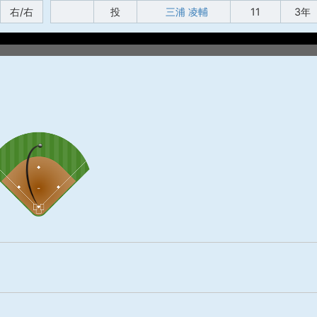
右/右
投
三浦 凌輔
11
3年