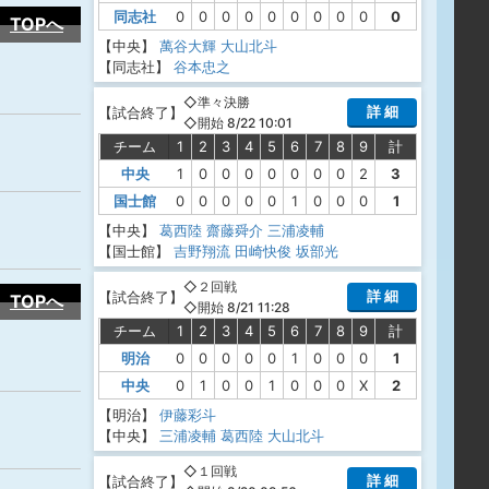
同志社
0
0
0
0
0
0
0
0
0
0
TOPへ
【中央】
萬谷大輝
大山北斗
【同志社】
谷本忠之
◇準々決勝
詳 細
【
試合終了
】
◇開始 8/22 10:01
チーム
1
2
3
4
5
6
7
8
9
計
中央
1
0
0
0
0
0
0
0
2
3
国士館
0
0
0
0
0
1
0
0
0
1
【中央】
葛西陸
齋藤舜介
三浦凌輔
【国士館】
吉野翔流
田崎快俊
坂部光
◇２回戦
詳 細
【
試合終了
】
TOPへ
◇開始 8/21 11:28
チーム
1
2
3
4
5
6
7
8
9
計
明治
0
0
0
0
0
1
0
0
0
1
中央
0
1
0
0
1
0
0
0
X
2
【明治】
伊藤彩斗
【中央】
三浦凌輔
葛西陸
大山北斗
◇１回戦
詳 細
【
試合終了
】