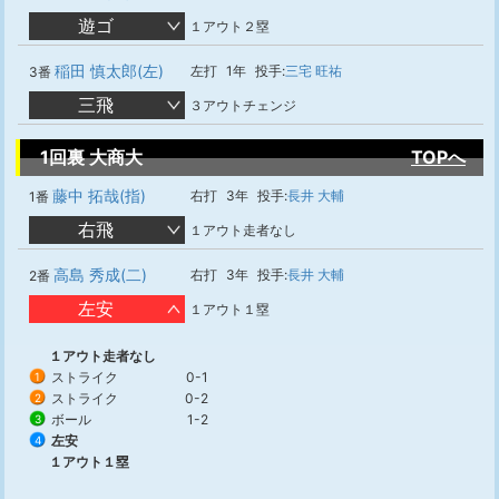
遊ゴ
１アウト２塁
稲田 慎太郎(左)
左打
1年
投手:
三宅 旺祐
3番
三飛
３アウトチェンジ
1回裏 大商大
TOPへ
藤中 拓哉(指)
右打
3年
投手:
長井 大輔
1番
右飛
１アウト走者なし
高島 秀成(二)
右打
3年
投手:
長井 大輔
2番
左安
１アウト１塁
１アウト走者なし
ストライク
0-1
1
ストライク
0-2
2
ボール
1-2
3
左安
4
１アウト１塁