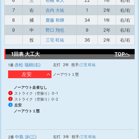
6
三
石橋 隼人
22
1年
右/右
7
右
吉内 大祐
1
2年
右/右
8
捕
齋藤 和輝
34
1年
右/右
9
中
野口 翔也
9
2年
右/右
投
三宅 旺祐
36
2年
右/右
1回表 大工大
TOPへ
赤松 瑞樹(右)
左打
2年
投手:
三宅 旺祐
1番
左安
ノーアウト１塁
ノーアウト走者なし
ストライク（空振り）
0-1
1
ストライク（空振り）
0-2
2
左安
3
ノーアウト１塁
中島 渉(三)
右打
3年
投手:
三宅 旺祐
2番