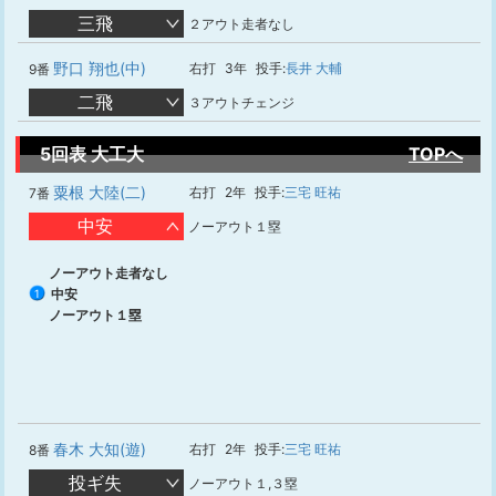
三飛
２アウト走者なし
野口 翔也(中)
右打
3年
投手:
長井 大輔
9番
二飛
３アウトチェンジ
5回表 大工大
TOPへ
粟根 大陸(二)
右打
2年
投手:
三宅 旺祐
7番
中安
ノーアウト１塁
ノーアウト走者なし
中安
1
ノーアウト１塁
春木 大知(遊)
右打
2年
投手:
三宅 旺祐
8番
投ギ失
ノーアウト１,３塁