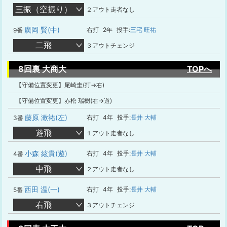
三振（空振り）
２アウト走者なし
廣岡 賢(中)
右打
2年
投手:
三宅 旺祐
9番
二飛
３アウトチェンジ
8回裏 大商大
TOPへ
【守備位置変更】尾崎圭(打→右)
【守備位置変更】赤松 瑞樹(右→遊)
藤原 漱祐(左)
右打
4年
投手:
長井 大輔
3番
遊飛
１アウト走者なし
小森 絃貴(遊)
右打
4年
投手:
長井 大輔
4番
中飛
２アウト走者なし
西田 温(一)
右打
4年
投手:
長井 大輔
5番
右飛
３アウトチェンジ