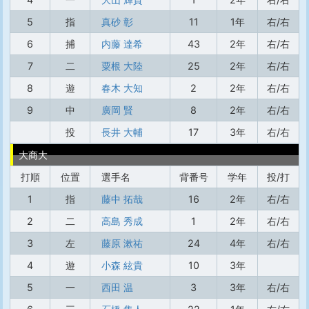
5
指
真砂 彰
11
1年
右/右
6
捕
内藤 達希
43
2年
右/右
7
二
粟根 大陸
25
2年
右/右
8
遊
春木 大知
2
2年
右/右
9
中
廣岡 賢
8
2年
右/右
投
長井 大輔
17
3年
右/右
大商大
打順
位置
選手名
背番号
学年
投/打
1
指
藤中 拓哉
16
2年
右/右
2
二
高島 秀成
1
2年
右/右
3
左
藤原 漱祐
24
4年
右/右
4
遊
小森 絃貴
10
3年
5
一
西田 温
3
3年
右/右