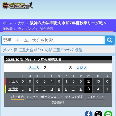
阪神六大学準硬式 令和7年度秋季リーグ戦
ホーム
大学
勝敗表
ランキング
試合経過
第２９回 三重大会 ﾚｷﾞｭﾗｰの部 三重ｾﾞｯﾂﾔﾝｸﾞ優勝
2025/10/3（金）
住之江公園野球場
2
3
大工大
大商大
-
1
2
3
4
5
6
7
8
9
計
H
E
2
大工大
0
0
0
0
1
0
1
0
0
10
0
3
大商大
1
0
2
0
0
0
0
0
X
4
1
試合経過
メンバー
ボックススコア
テキスト速報
スコアブック
先発情報