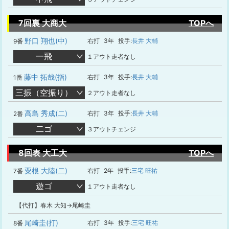
7回裏 大商大
TOPへ
野口 翔也(中)
右打
3年
投手:
長井 大輔
9番
一飛
１アウト走者なし
藤中 拓哉(指)
右打
3年
投手:
長井 大輔
1番
三振（空振り）
２アウト走者なし
高島 秀成(二)
右打
3年
投手:
長井 大輔
2番
二ゴ
３アウトチェンジ
8回表 大工大
TOPへ
粟根 大陸(二)
右打
2年
投手:
三宅 旺祐
7番
遊ゴ
１アウト走者なし
【代打】春木 大知→尾崎圭
尾崎圭(打)
右打
3年
投手:
三宅 旺祐
8番