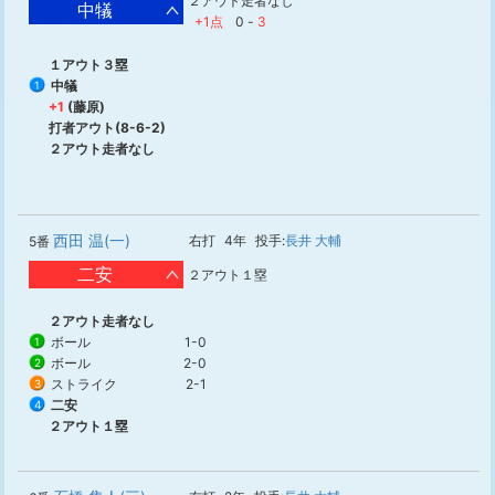
２アウト走者なし
中犠
+1点
0
-
3
１アウト３塁
中犠
1
+1
(藤原)
打者アウト(8-6-2)
２アウト走者なし
西田 温(一)
右打
4年
投手:
長井 大輔
5番
二安
２アウト１塁
２アウト走者なし
ボール
1-0
1
ボール
2-0
2
ストライク
2-1
3
二安
4
２アウト１塁