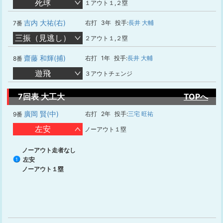
死球
１アウト１,２塁
吉内 大祐(右)
右打
3年
投手:
長井 大輔
7番
三振（見逃し）
２アウト１,２塁
齋藤 和輝(捕)
右打
1年
投手:
長井 大輔
8番
遊飛
３アウトチェンジ
7回表 大工大
TOPへ
廣岡 賢(中)
右打
2年
投手:
三宅 旺祐
9番
左安
ノーアウト１塁
ノーアウト走者なし
左安
1
ノーアウト１塁