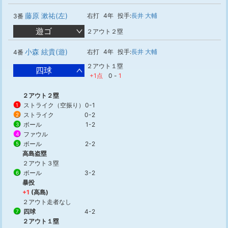
藤原 漱祐(左)
右打
4年
投手:
長井 大輔
3番
遊ゴ
２アウト２塁
小森 絃貴(遊)
右打
4年
投手:
長井 大輔
4番
２アウト１塁
四球
+1点
0
-
1
２アウト２塁
ストライク（空振り）
0-1
1
ストライク
0-2
2
ボール
1-2
3
ファウル
4
ボール
2-2
5
高島盗塁
２アウト３塁
ボール
3-2
6
暴投
+1
(高島)
２アウト走者なし
四球
4-2
7
２アウト１塁