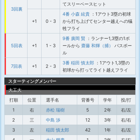
てスリーベースヒット
3回裏
4番 小森 絃貴
：1アウト3塁の初球
+1
0 - 3
から打ち上げてセンター越えへの犠
牲フライ
9番 廣岡 賢
：ランナー1,3塁の1ボ
5回表
+1
1 - 3
ールから
齋藤 和輝（捕）
パスボー
ル
3番 稲田 慎太郎
：1アウト1,3塁の
7回表
+1
2 - 3
初球から打ってライト越えフライ
スターティングメンバー
大工大
打順
位置
選手名
背番号
学年
投/打
1
右
赤松 瑞樹
5
2年
右/左
2
三
中島 渉
12
3年
右/右
3
左
稲田 慎太郎
42
1年
右/左
4
一
大山 輝貴
1
2年
右/右