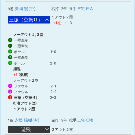
廣岡 賢(中)
右打
2年
投手:
三宅 旺祐
9番
１アウト２塁
三振（空振り）
+1点
1
-
3
ノーアウト１,３塁
一塁牽制
P
一塁牽制
P
ボール
1-0
1
一塁牽制
P
ボール
2-0
2
捕逸
+1
(粟根)
ノーアウト２塁
ファウル
2-1
3
ファウル
2-2
4
三振（空振り）
2-3
5
打者アウト(2)
１アウト２塁
赤松 瑞樹(右)
左打
2年
投手:
三宅 旺祐
1番
遊飛
２アウト２塁