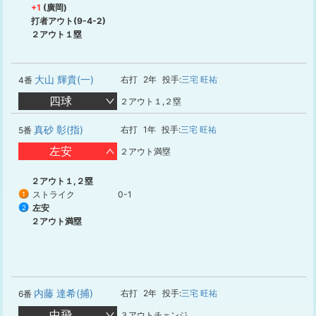
+1
(廣岡)
打者アウト(9-4-2)
２アウト１塁
大山 輝貴(一)
右打
2年
投手:
三宅 旺祐
4番
四球
２アウト１,２塁
真砂 彰(指)
右打
1年
投手:
三宅 旺祐
5番
左安
２アウト満塁
２アウト１,２塁
ストライク
0-1
1
左安
2
２アウト満塁
内藤 達希(捕)
右打
2年
投手:
三宅 旺祐
6番
中飛
３アウトチェンジ