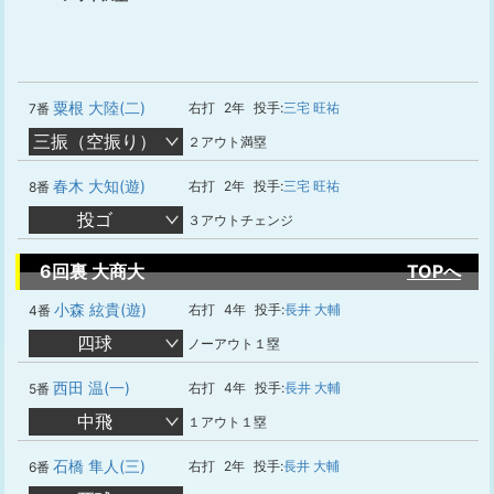
粟根 大陸(二)
右打
2年
投手:
三宅 旺祐
7番
三振（空振り）
２アウト満塁
春木 大知(遊)
右打
2年
投手:
三宅 旺祐
8番
投ゴ
３アウトチェンジ
6回裏 大商大
TOPへ
小森 絃貴(遊)
右打
4年
投手:
長井 大輔
4番
四球
ノーアウト１塁
西田 温(一)
右打
4年
投手:
長井 大輔
5番
中飛
１アウト１塁
石橋 隼人(三)
右打
2年
投手:
長井 大輔
6番