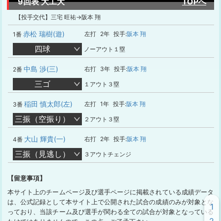
9回表 大工大
TOPへ
【投手交代】三宅 旺祐→阪本 翔
赤松 瑞樹(遊)
左打
2年
投手:
阪本 翔
1番
四球
ノーアウト１塁
中島 渉(三)
右打
3年
投手:
阪本 翔
2番
三ゴ
１アウト３塁
稲田 慎太郎(左)
左打
1年
投手:
阪本 翔
3番
三振（空振り）
２アウト３塁
大山 輝貴(一)
右打
2年
投手:
阪本 翔
4番
三振（見逃し）
３アウトチェンジ
【留意事項】
本サイト上のチームページ及び選手ページに掲載されている成績データ
は、公式記録として本サイト上で公開された試合の成績のみが対象とな
1
っており、当該チーム及び選手が関わる全ての試合が対象となっている