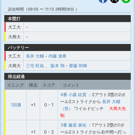
試合時間（09:05 〜 11:13 2時間08分 ）
本塁打
大工大
-
大商大
-
バッテリー
大工大
長井 大輔
-
内藤 達希
大商大
三宅 旺祐
、
阪本 翔
-
齋藤 和輝
得点経過
イニング
得点
スコア
コメント
4番 小森 絃貴
：2アウト3塁の2ボ
ール2ストライクから
長井 大輔
1回裏
+1
0 - 1
（投）
ワイルドピッチ
大商大先
制
3番 藤原 漱祐
：1アウト2塁の1ボ
+1
0 - 2
ール2ストライクから右中間へ打っ