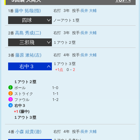
藤中 拓哉(指)
右打
3年
投手:
長井 大輔
1番
四球
ノーアウト１塁
高島 秀成(二)
右打
3年
投手:
長井 大輔
2番
三邪飛
１アウト２塁
藤原 漱祐(左)
右打
4年
投手:
長井 大輔
3番
１アウト３塁
右中３
+1点
0
-
2
１アウト２塁
ボール
1-0
1
ストライク
1-1
2
ファウル
1-2
3
右中３
4
+1
(藤中)
１アウト３塁
小森 絃貴(遊)
右打
4年
投手:
長井 大輔
4番