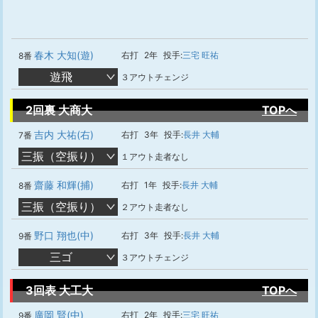
春木 大知(遊)
右打
2年
投手:
三宅 旺祐
8番
遊飛
３アウトチェンジ
2回裏 大商大
TOPへ
吉内 大祐(右)
右打
3年
投手:
長井 大輔
7番
三振（空振り）
１アウト走者なし
齋藤 和輝(捕)
右打
1年
投手:
長井 大輔
8番
三振（空振り）
２アウト走者なし
野口 翔也(中)
右打
3年
投手:
長井 大輔
9番
三ゴ
３アウトチェンジ
3回表 大工大
TOPへ
廣岡 賢(中)
右打
2年
投手:
三宅 旺祐
9番