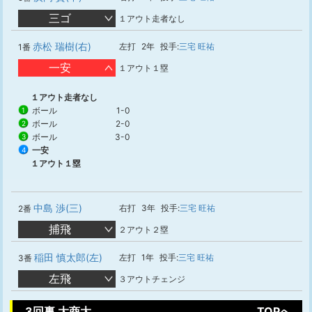
三ゴ
１アウト走者なし
赤松 瑞樹(右)
左打
2年
投手:
三宅 旺祐
1番
一安
１アウト１塁
１アウト走者なし
ボール
1-0
1
ボール
2-0
2
ボール
3-0
3
一安
4
１アウト１塁
中島 渉(三)
右打
3年
投手:
三宅 旺祐
2番
捕飛
２アウト２塁
稲田 慎太郎(左)
左打
1年
投手:
三宅 旺祐
3番
左飛
３アウトチェンジ
3回裏 大商大
TOPへ