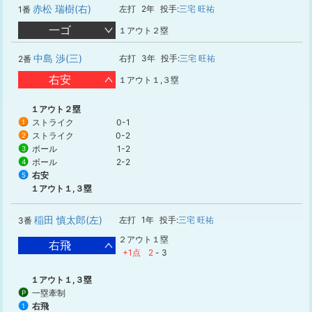
赤松 瑞樹(右)
左打
2年
投手:
三宅 旺祐
1番
一ゴ
１アウト２塁
中島 渉(三)
右打
3年
投手:
三宅 旺祐
2番
右安
１アウト１,３塁
１アウト２塁
ストライク
0-1
1
ストライク
0-2
2
ボール
1-2
3
ボール
2-2
4
右安
5
１アウト１,３塁
稲田 慎太郎(左)
左打
1年
投手:
三宅 旺祐
3番
２アウト１塁
右飛
+1点
2
-
3
１アウト１,３塁
一塁牽制
P
右飛
1