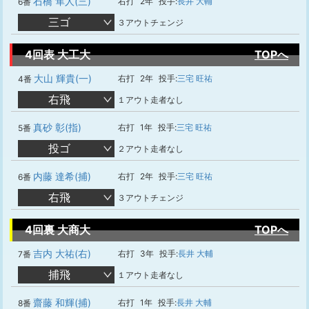
石橋 隼人(三)
右打
2年
投手:
長井 大輔
6番
三ゴ
３アウトチェンジ
4回表 大工大
TOPへ
大山 輝貴(一)
右打
2年
投手:
三宅 旺祐
4番
右飛
１アウト走者なし
真砂 彰(指)
右打
1年
投手:
三宅 旺祐
5番
投ゴ
２アウト走者なし
内藤 達希(捕)
右打
2年
投手:
三宅 旺祐
6番
右飛
３アウトチェンジ
4回裏 大商大
TOPへ
吉内 大祐(右)
右打
3年
投手:
長井 大輔
7番
捕飛
１アウト走者なし
齋藤 和輝(捕)
右打
1年
投手:
長井 大輔
8番