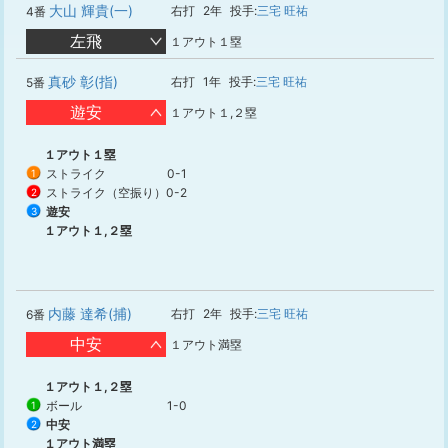
大山 輝貴(一)
右打
2年
投手:
三宅 旺祐
4番
左飛
１アウト１塁
真砂 彰(指)
右打
1年
投手:
三宅 旺祐
5番
遊安
１アウト１,２塁
１アウト１塁
ストライク
0-1
1
ストライク（空振り）
0-2
2
遊安
3
１アウト１,２塁
内藤 達希(捕)
右打
2年
投手:
三宅 旺祐
6番
中安
１アウト満塁
１アウト１,２塁
ボール
1-0
1
中安
2
１アウト満塁