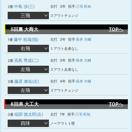
中島 渉(三)
右打
3年
投手:
三宅 旺祐
2番
三飛
３アウトチェンジ
5回裏 大商大
TOPへ
藤中 拓哉(指)
右打
3年
投手:
長井 大輔
1番
右飛
１アウト走者なし
高島 秀成(二)
右打
3年
投手:
長井 大輔
2番
左飛
２アウト走者なし
藤原 漱祐(左)
右打
4年
投手:
長井 大輔
3番
左飛
３アウトチェンジ
6回表 大工大
TOPへ
稲田 慎太郎(左)
左打
1年
投手:
三宅 旺祐
3番
四球
ノーアウト１塁