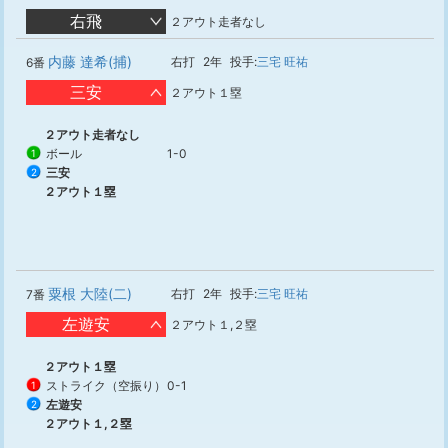
右飛
２アウト走者なし
内藤 達希(捕)
右打
2年
投手:
三宅 旺祐
6番
三安
２アウト１塁
２アウト走者なし
ボール
1-0
1
三安
2
２アウト１塁
粟根 大陸(二)
右打
2年
投手:
三宅 旺祐
7番
左遊安
２アウト１,２塁
２アウト１塁
ストライク（空振り）
0-1
1
左遊安
2
２アウト１,２塁