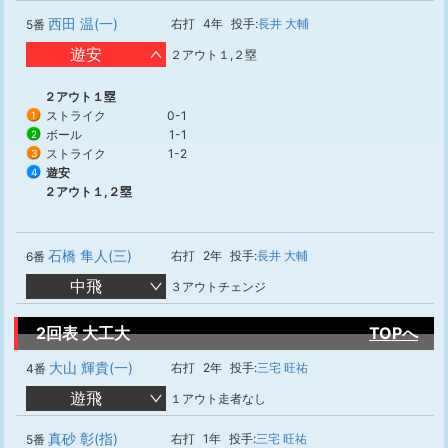
西田 温(一)
右打
4年
投手:
長井 大輔
5番
遊安
２アウト１,２塁
２アウト１塁
ストライク
0-1
1
ボール
1-1
2
ストライク
1-2
3
遊安
4
２アウト１,２塁
石橋 隼人(三)
右打
2年
投手:
長井 大輔
6番
中飛
３アウトチェンジ
2回表 大工大
TOPへ
大山 輝貴(一)
右打
2年
投手:
三宅 旺祐
4番
遊飛
１アウト走者なし
真砂 彰(指)
右打
1年
投手:
三宅 旺祐
5番