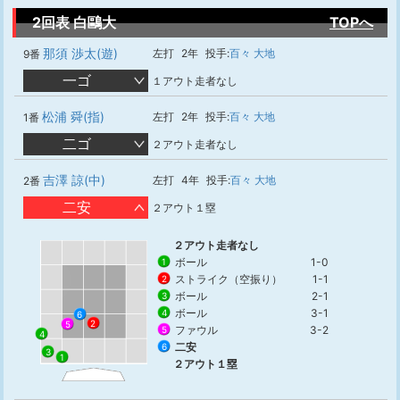
2回表 白鷗大
TOPへ
那須 渉太(遊)
左打
2年
投手:
百々 大地
9番
一ゴ
１アウト走者なし
松浦 舜(指)
左打
2年
投手:
百々 大地
1番
二ゴ
２アウト走者なし
吉澤 諒(中)
左打
4年
投手:
百々 大地
2番
二安
２アウト１塁
２アウト走者なし
ボール
1-0
1
ストライク（空振り）
1-1
2
ボール
2-1
3
ボール
3-1
4
6
2
5
ファウル
3-2
5
4
二安
6
3
1
２アウト１塁