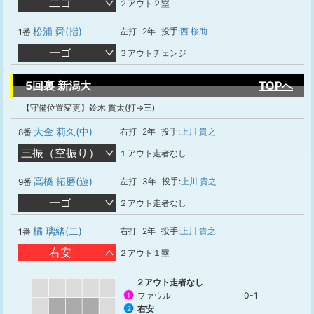
二ゴ
２アウト２塁
松浦 舜(指)
左打
2年
投手:
西 桜助
1番
一ゴ
３アウトチェンジ
5回裏 新潟大
TOPへ
【守備位置変更】鈴木 貫太(打→三)
大金 莉久(中)
右打
2年
投手:
上川 貴之
8番
三振（空振り）
１アウト走者なし
高橋 拓磨(遊)
左打
3年
投手:
上川 貴之
9番
一ゴ
２アウト走者なし
橘 璃緒(二)
右打
2年
投手:
上川 貴之
1番
右安
２アウト１塁
２アウト走者なし
ファウル
0-1
1
右安
2