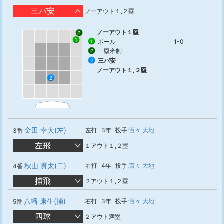
三バ安
ノーアウト１,２塁
ノーアウト１塁
P
1
ボール
1-0
1
一塁牽制
P
三バ安
2
ノーアウト１,２塁
2
金田 幸大(左)
左打
3年
投手:
百々 大地
3番
左飛
１アウト１,２塁
秋山 貫太(二)
右打
4年
投手:
百々 大地
4番
捕飛
２アウト１,２塁
八幡 康生(捕)
右打
3年
投手:
百々 大地
5番
四球
２アウト満塁