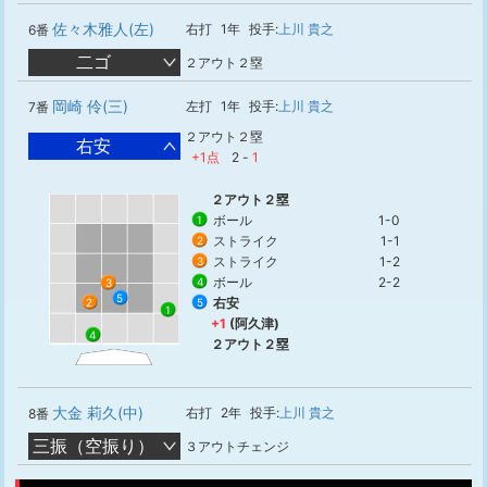
佐々木雅人(左)
右打
1年
投手:
上川 貴之
6番
二ゴ
２アウト２塁
岡崎 伶(三)
左打
1年
投手:
上川 貴之
7番
２アウト２塁
右安
+1点
2
-
1
２アウト２塁
ボール
1-0
1
ストライク
1-1
2
ストライク
1-2
3
ボール
2-2
4
3
5
右安
5
2
1
+1
(阿久津)
4
２アウト２塁
大金 莉久(中)
右打
2年
投手:
上川 貴之
8番
三振（空振り）
３アウトチェンジ