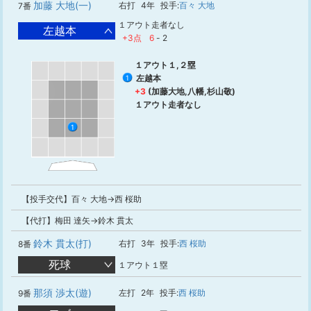
加藤 大地(一)
右打
4年
投手:
百々 大地
7番
１アウト走者なし
左越本
+3点
6
-
2
１アウト１,２塁
左越本
1
+3
(加藤大地,八幡,杉山敬)
１アウト走者なし
1
【投手交代】百々 大地→西 桜助
【代打】梅田 達矢→鈴木 貫太
鈴木 貫太(打)
右打
3年
投手:
西 桜助
8番
死球
１アウト１塁
那須 渉太(遊)
左打
2年
投手:
西 桜助
9番