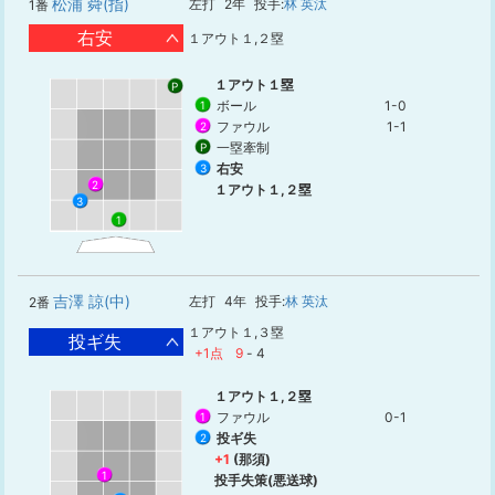
松浦 舜(指)
左打
2年
投手:
林 英汰
1番
右安
１アウト１,２塁
１アウト１塁
P
ボール
1-0
1
ファウル
1-1
2
一塁牽制
P
右安
3
2
１アウト１,２塁
3
1
吉澤 諒(中)
左打
4年
投手:
林 英汰
2番
１アウト１,３塁
投ギ失
+1点
9
-
4
１アウト１,２塁
ファウル
0-1
1
投ギ失
2
+1
(那須)
1
投手失策(悪送球)