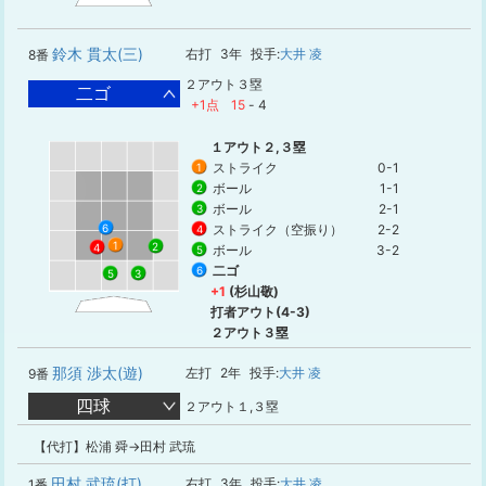
鈴木 貫太(三)
右打
3年
投手:
大井 凌
8番
２アウト３塁
二ゴ
+1点
15
-
4
１アウト２,３塁
ストライク
0-1
1
ボール
1-1
2
ボール
2-1
3
ストライク（空振り）
2-2
6
4
1
2
4
ボール
3-2
5
二ゴ
6
5
3
+1
(杉山敬)
打者アウト(4-3)
２アウト３塁
那須 渉太(遊)
左打
2年
投手:
大井 凌
9番
四球
２アウト１,３塁
【代打】松浦 舜→田村 武琉
田村 武琉(打)
右打
3年
投手:
大井 凌
1番