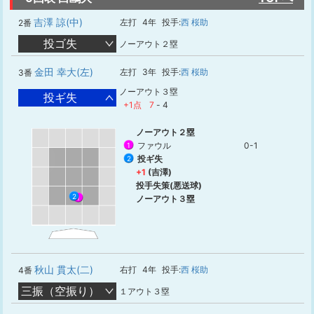
吉澤 諒(中)
左打
4年
投手:
西 桜助
2番
投ゴ失
ノーアウト２塁
金田 幸大(左)
左打
3年
投手:
西 桜助
3番
ノーアウト３塁
投ギ失
+1点
7
-
4
ノーアウト２塁
ファウル
0-1
1
投ギ失
2
+1
(吉澤)
投手失策(悪送球)
2
ノーアウト３塁
1
秋山 貫太(二)
右打
4年
投手:
西 桜助
4番
三振（空振り）
１アウト３塁