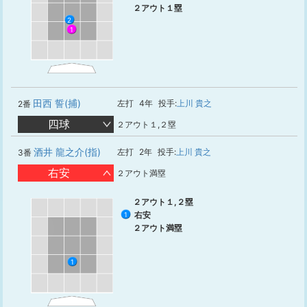
２アウト１塁
2
1
田西 誓(捕)
左打
4年
投手:
上川 貴之
2番
四球
２アウト１,２塁
酒井 龍之介(指)
左打
2年
投手:
上川 貴之
3番
右安
２アウト満塁
２アウト１,２塁
右安
1
２アウト満塁
1