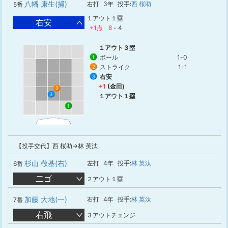
八幡 康生(捕)
右打
3年
投手:
西 桜助
5番
１アウト１塁
右安
+1点
8
-
4
１アウト３塁
ボール
1-0
1
ストライク
1-1
2
右安
3
+1
(金田)
2
3
１アウト１塁
1
【投手交代】西 桜助→林 英汰
杉山 敬基(右)
左打
4年
投手:
林 英汰
6番
二ゴ
２アウト１塁
加藤 大地(一)
右打
4年
投手:
林 英汰
7番
右飛
３アウトチェンジ