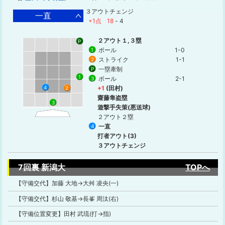
３アウトチェンジ
一直
+1点
18
-
4
２アウト１,３塁
P
ボール
1-0
1
ストライク
1-1
2
一塁牽制
P
1
ボール
2-1
3
+1
(田村)
4
2
齋藤隼盗塁
3
遊撃手失策(悪送球)
２アウト２塁
一直
4
打者アウト(3)
３アウトチェンジ
7回裏 新潟大
TOPへ
【守備交代】加藤 大地→大舛 凌央(一)
【守備交代】杉山 敬基→長峯 周汰(右)
【守備位置変更】田村 武琉(打→指)