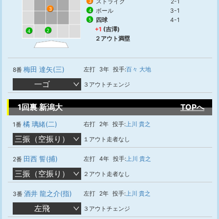
ストライク
2-1
3
3
ボール
3-1
4
四球
4-1
5
+1
(吉澤)
2
4
２アウト満塁
梅田 達矢(三)
左打
3年
投手:
百々 大地
8番
一ゴ
３アウトチェンジ
1回裏 新潟大
TOPへ
橘 璃緒(二)
右打
2年
投手:
上川 貴之
1番
三振（空振り）
１アウト走者なし
田西 誓(捕)
左打
4年
投手:
上川 貴之
2番
三振（空振り）
２アウト走者なし
酒井 龍之介(指)
左打
2年
投手:
上川 貴之
3番
左飛
３アウトチェンジ