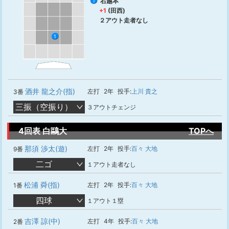
右越本
1
+1
(田西)
２アウト走者なし
1
酒井 龍之介(指)
左打
2年
投手:
上川 貴之
3番
三振（空振り）
３アウトチェンジ
4回表 白鷗大
TOPへ
那須 渉太(遊)
左打
2年
投手:
百々 大地
9番
二ゴ
１アウト走者なし
松浦 舜(指)
左打
2年
投手:
百々 大地
1番
四球
１アウト１塁
吉澤 諒(中)
左打
4年
投手:
百々 大地
2番