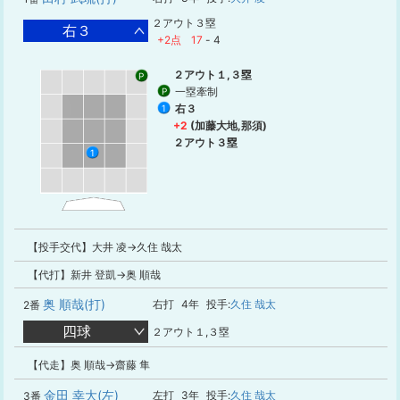
２アウト３塁
右３
+2点
17
-
4
２アウト１,３塁
P
一塁牽制
P
右３
1
+2
(加藤大地,那須)
２アウト３塁
1
【投手交代】大井 凌→久住 哉太
【代打】新井 登凱→奥 順哉
奥 順哉(打)
右打
4年
投手:
久住 哉太
2番
四球
２アウト１,３塁
【代走】奥 順哉→齋藤 隼
金田 幸大(左)
左打
3年
投手:
久住 哉太
3番