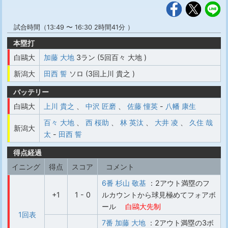
試合時間（13:49 〜 16:30 2時間41分 ）
本塁打
白鷗大
加藤 大地
3ラン (5回百々 大地 )
新潟大
田西 誓
ソロ (3回上川 貴之 )
バッテリー
白鷗大
上川 貴之
、
中沢 匠磨
、
佐藤 憧英
-
八幡 康生
百々 大地
、
西 桜助
、
林 英汰
、
大井 凌
、
久住 哉
新潟大
太
-
田西 誓
得点経過
イニング
得点
スコア
コメント
6番 杉山 敬基
：2アウト満塁のフ
+1
1 - 0
ルカウントから球見極めてフォアボ
ール
白鷗大先制
1回表
7番 加藤 大地
：2アウト満塁の3ボ