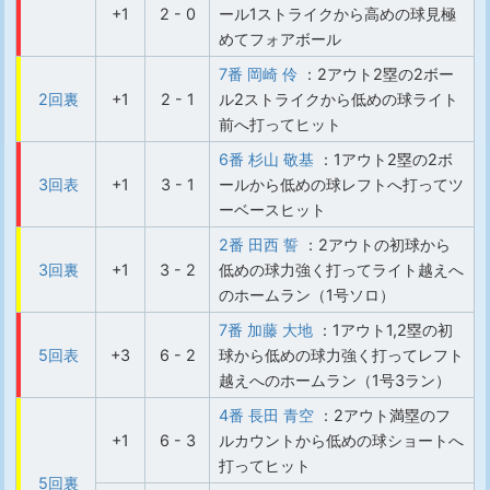
+1
2 - 0
ール1ストライクから高めの球見極
めてフォアボール
7番 岡崎 伶
：2アウト2塁の2ボー
2回裏
+1
2 - 1
ル2ストライクから低めの球ライト
前へ打ってヒット
6番 杉山 敬基
：1アウト2塁の2ボ
3回表
+1
3 - 1
ールから低めの球レフトへ打ってツ
ーベースヒット
2番 田西 誓
：2アウトの初球から
3回裏
+1
3 - 2
低めの球力強く打ってライト越えへ
のホームラン（1号ソロ）
7番 加藤 大地
：1アウト1,2塁の初
5回表
+3
6 - 2
球から低めの球力強く打ってレフト
越えへのホームラン（1号3ラン）
4番 長田 青空
：2アウト満塁のフ
+1
6 - 3
ルカウントから低めの球ショートへ
打ってヒット
5回裏