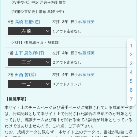
【投手交代】中沢 匠磨→佐藤 憧英
【守備位置変更】齋藤 隼(走→中)
高橋 拓磨(遊)
左打
3年
投手:
佐藤 憧英
9番
左飛
１アウト走者なし
【代打】橘 璃緒→山下 息吹輝
1
山下 息吹輝(打)
左打
4年
投手:
佐藤 憧英
1番
2
二ゴ
２アウト走者なし
3
4
田西 誓(捕)
左打
4年
投手:
佐藤 憧英
2番
5
一ゴ
３アウトチェンジ
6
7
【留意事項】
本サイト上のチームページ及び選手ページに掲載されている成績データ
は、公式記録として本サイト上で公開された試合の成績のみが対象とな
っており、当該チーム及び選手が関わる全ての試合が対象となっている
わけではありませんので、この点、ご了承下さい。
なお、成績データに限らず、本サイト上のデータは、当社が独自に収