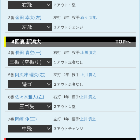
右飛
２アウト１塁
金田 幸大(左)
左打
3年
投手:
百々 大地
3番
左飛
３アウトチェンジ
4回裏 新潟大
TOPへ
長田 青空(一)
右打
3年
投手:
上川 貴之
4番
三振（空振り）
１アウト走者なし
阿久津 理央(右)
左打
2年
投手:
上川 貴之
5番
遊ゴ
２アウト走者なし
佐々木雅人(左)
右打
1年
投手:
上川 貴之
6番
三ゴ失
２アウト１塁
岡崎 伶(三)
左打
1年
投手:
上川 貴之
7番
中飛
３アウトチェンジ