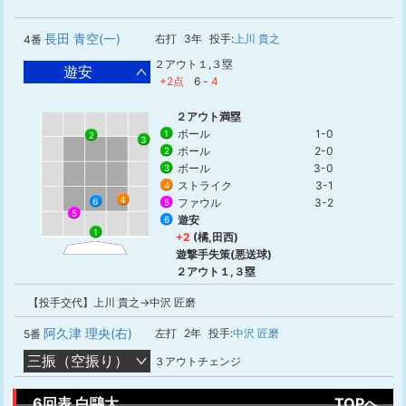
長田 青空(一)
右打
3年
投手:
上川 貴之
4番
２アウト１,３塁
遊安
+2点
6
-
4
２アウト満塁
ボール
1-0
1
2
3
ボール
2-0
2
ボール
3-0
3
ストライク
3-1
4
4
ファウル
3-2
6
5
5
遊安
6
1
+2
(橘,田西)
遊撃手失策(悪送球)
２アウト１,３塁
【投手交代】上川 貴之→中沢 匠磨
阿久津 理央(右)
左打
2年
投手:
中沢 匠磨
5番
三振（空振り）
３アウトチェンジ
6回表 白鷗大
TOPへ