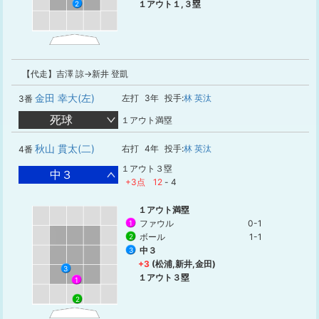
１アウト１,３塁
2
【代走】吉澤 諒→新井 登凱
金田 幸大(左)
左打
3年
投手:
林 英汰
3番
死球
１アウト満塁
秋山 貫太(二)
右打
4年
投手:
林 英汰
4番
１アウト３塁
中３
+3点
12
-
4
１アウト満塁
ファウル
0-1
1
ボール
1-1
2
中３
3
+3
(松浦,新井,金田)
3
１アウト３塁
1
2