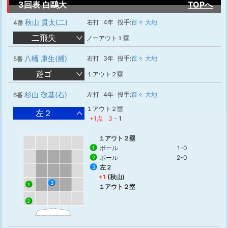
3回表 白鷗大
TOPへ
秋山 貫太(二)
右打
4年
投手:
百々 大地
4番
二飛失
ノーアウト１塁
八幡 康生(捕)
右打
3年
投手:
百々 大地
5番
遊ゴ
１アウト２塁
杉山 敬基(右)
左打
4年
投手:
百々 大地
6番
１アウト２塁
左２
+1点
3
-
1
１アウト２塁
ボール
1-0
1
ボール
2-0
2
左２
3
+1
(秋山)
3
1
１アウト２塁
2