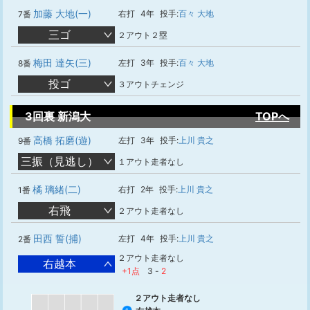
加藤 大地(一)
右打
4年
投手:
百々 大地
7番
三ゴ
２アウト２塁
梅田 達矢(三)
左打
3年
投手:
百々 大地
8番
投ゴ
３アウトチェンジ
3回裏 新潟大
TOPへ
高橋 拓磨(遊)
左打
3年
投手:
上川 貴之
9番
三振（見逃し）
１アウト走者なし
橘 璃緒(二)
右打
2年
投手:
上川 貴之
1番
右飛
２アウト走者なし
田西 誓(捕)
左打
4年
投手:
上川 貴之
2番
２アウト走者なし
右越本
+1点
3
-
2
２アウト走者なし