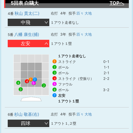
5回表 白鷗大
TOPへ
秋山 貫太(二)
右打
4年
投手:
百々 大地
4番
中飛
１アウト走者なし
八幡 康生(捕)
右打
3年
投手:
百々 大地
5番
左安
１アウト１塁
１アウト走者なし
ストライク
0-1
1
ボール
1-1
2
ボール
2-1
3
ストライク（空振り）
2-2
4
1
7
4
6
5
ファウル
5
2
3
ボール
3-2
6
左安
7
１アウト１塁
杉山 敬基(右)
左打
4年
投手:
百々 大地
6番
四球
１アウト１,２塁