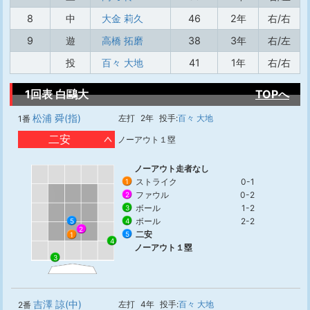
8
中
大金 莉久
46
2年
右/右
9
遊
高橋 拓磨
38
3年
右/左
投
百々 大地
41
1年
右/右
1回表 白鷗大
TOPへ
松浦 舜(指)
左打
2年
投手:
百々 大地
1番
二安
ノーアウト１塁
ノーアウト走者なし
ストライク
0-1
1
ファウル
0-2
2
ボール
1-2
3
ボール
2-2
4
5
2
二安
5
1
4
ノーアウト１塁
3
吉澤 諒(中)
左打
4年
投手:
百々 大地
2番