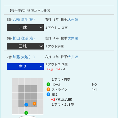
【投手交代】林 英汰→大井 凌
八幡 康生(捕)
右打
3年
投手:
大井 凌
5番
四球
１アウト１,３塁
杉山 敬基(右)
左打
4年
投手:
大井 凌
6番
四球
１アウト満塁
加藤 大地(一)
右打
4年
投手:
大井 凌
7番
１アウト２,３塁
左２
+2点
14
-
4
１アウト満塁
ボール
1-0
1
ストライク
1-1
2
左２
3
+2
(秋山,八幡)
2
１アウト２,３塁
3
1