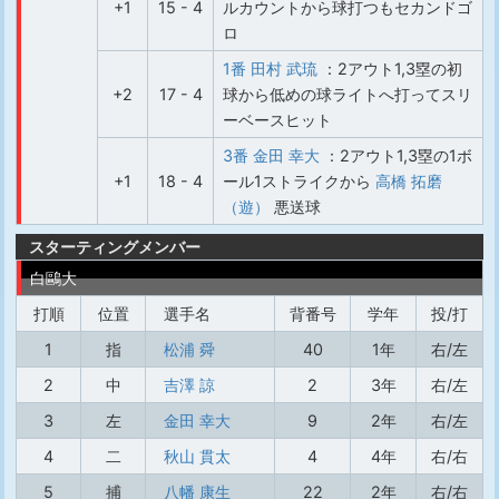
+1
15 - 4
ルカウントから球打つもセカンドゴ
ロ
1番 田村 武琉
：2アウト1,3塁の初
+2
17 - 4
球から低めの球ライトへ打ってスリ
ーベースヒット
3番 金田 幸大
：2アウト1,3塁の1ボ
+1
18 - 4
ール1ストライクから
高橋 拓磨
（遊）
悪送球
スターティングメンバー
白鷗大
打順
位置
選手名
背番号
学年
投/打
1
指
松浦 舜
40
1年
右/左
2
中
吉澤 諒
2
3年
右/左
3
左
金田 幸大
9
2年
右/左
4
二
秋山 貫太
4
4年
右/右
5
捕
八幡 康生
22
2年
右/右