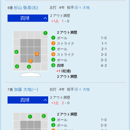
杉山 敬基(右)
左打
4年
投手:
百々 大地
6番
２アウト満塁
四球
+1点
1
-
0
２アウト満塁
1
ボール
1-0
1
ストライク
1-1
2
ボール
2-1
3
6
ストライク
2-2
4
4
ボール
3-2
5
2
四球
4-2
6
5
3
+1
(松浦)
２アウト満塁
加藤 大地(一)
右打
4年
投手:
百々 大地
7番
２アウト満塁
四球
+1点
2
-
0
２アウト満塁
5
1
ボール
1-0
1
ボール
2-0
2