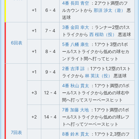
4番 長田 青空
：2アウト満塁のフ
+1
6 - 4
ルカウントから
那須 渉太（遊）
悪
送球
3番 金田 幸大
：ランナー2塁の1ス
+1
7 - 4
トライクから
西 桜助（投）
悪送球
6回表
5番 八幡 康生
：1アウト3塁の1ボ
+1
8 - 4
ール1ストライクから低めの球セカ
ンドライト間へ打ってヒット
2番 吉澤 諒
：1アウト1,2塁の1スト
+1
9 - 4
ライクから
林 英汰（投）
悪送球
4番 秋山 貫太
：1アウト満塁の1ボ
+3
12 - 4
ール1ストライクから低めの球右中
間へ打ってスリーベースヒット
7番 加藤 大地
：1アウト満塁の1ボ
+2
14 - 4
ール1ストライクから低めの球レフ
トへ打ってツーベースヒット
7回表
8番 鈴木 貫太
：1アウト2,3塁のフ