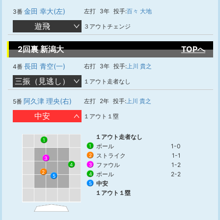
金田 幸大(左)
左打
3年
投手:
百々 大地
3番
遊飛
３アウトチェンジ
2回裏 新潟大
TOPへ
長田 青空(一)
右打
3年
投手:
上川 貴之
4番
三振（見逃し）
１アウト走者なし
阿久津 理央(右)
左打
2年
投手:
上川 貴之
5番
中安
１アウト１塁
１アウト走者なし
1
ボール
1-0
1
ストライク
1-1
2
3
ファウル
1-2
3
4
2
ボール
2-2
4
5
中安
5
１アウト１塁