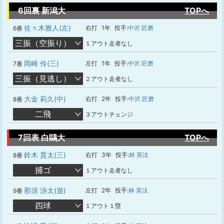
6回裏 新潟大
TOPへ
佐々木雅人(左)
右打
1年
投手:
中沢 匠磨
6番
三振（空振り）
１アウト走者なし
岡崎 伶(三)
左打
1年
投手:
中沢 匠磨
7番
三振（見逃し）
２アウト走者なし
大金 莉久(中)
右打
2年
投手:
中沢 匠磨
8番
二飛
３アウトチェンジ
7回表 白鷗大
TOPへ
鈴木 貫太(三)
右打
3年
投手:
林 英汰
8番
捕ゴ
１アウト走者なし
那須 渉太(遊)
左打
2年
投手:
林 英汰
9番
四球
１アウト１塁