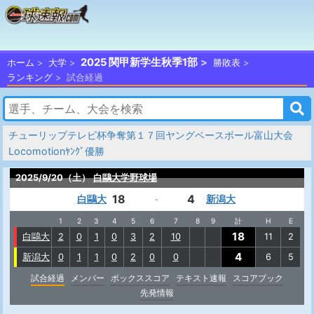
2025 関甲新学生秋季1部
ホーム
大学
勝敗表
ランキング
試合経過
チューリップテレビ杯争奪第１７回ヤングベースボール富山大会
Locomotionﾔﾝｸﾞ優勝
2025/9/20（土）
白鷗大学野球場
18
4
白鷗大
新潟大
-
1
2
3
4
5
6
7
8
9
計
H
E
18
白鷗大
2
0
1
0
3
2
10
11
2
4
新潟大
0
1
1
0
2
0
0
6
5
試合経過
メンバー
ボックススコア
テキスト速報
スコアブック
先発情報