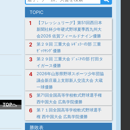
TOPIC
1
【フレッシュリーグ】第51回西日本
新聞社杯少年硬式野球夏季西九州大
会2026 佐賀フィールドナイン優勝
2
第２９回 三重大会 ﾚｷﾞｭﾗｰの部 三重
ｾﾞｯﾂﾔﾝｸﾞ優勝
3
第２９回 三重大会 ｼﾞｭﾆｱの部 打田タ
イガース優勝
4
2026年山形県野球スポーツ少年団協
議会新庄最上支部新人交流大会 大蔵
一球優勝
5
第71回全国高等学校軟式野球選手権
西中国大会 広島学院優勝
TOPへ
6
第７１回全国高等学校軟式野球選手
権 西中国大会 広島学院優勝
勝敗表