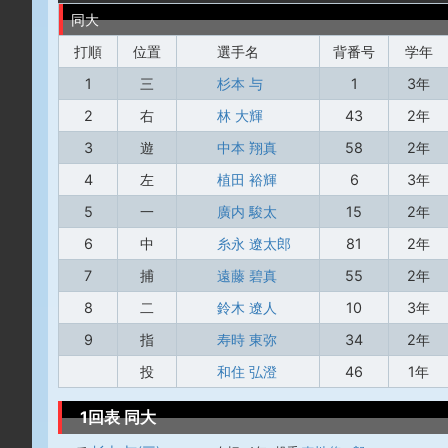
同大
打順
位置
選手名
背番号
学年
1
三
杉本 与
1
3年
2
右
林 大輝
43
2年
3
遊
中本 翔真
58
2年
4
左
植田 裕輝
6
3年
5
一
廣内 駿太
15
2年
6
中
糸永 遼太郎
81
2年
7
捕
遠藤 碧真
55
2年
8
二
鈴木 遼人
10
3年
9
指
寿時 東弥
34
2年
投
和住 弘澄
46
1年
1回表 同大