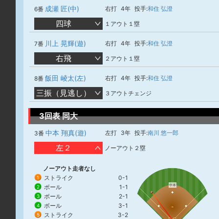
成瀬 匠(中)
右打
4年
投手:
和住 弘澄
6番
四球
１アウト１塁
川上 晃輝(遊)
右打
4年
投手:
和住 弘澄
7番
右飛
２アウト１塁
飯田 崚太(左)
右打
4年
投手:
和住 弘澄
8番
三振（見逃し）
３アウトチェンジ
3回表 同大
中本 翔真(遊)
左打
3年
投手:
南川 悠一郎
3番
左２
ノーアウト２塁
ノーアウト走者なし
ストライク
0-1
1
中本
ボール
1-1
2
ボール
2-1
3
ボール
3-1
4
ストライク
3-2
5