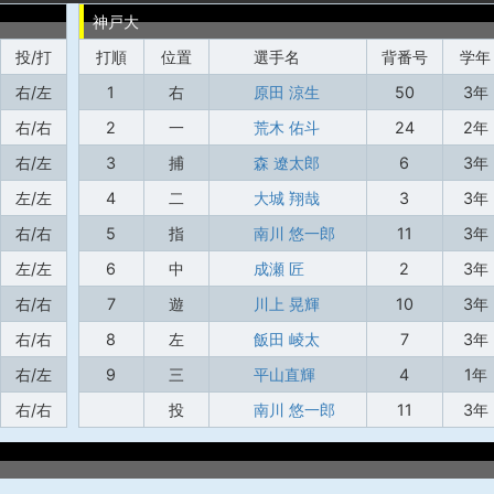
神戸大
投/打
打順
位置
選手名
背番号
学年
右/左
1
右
原田 涼生
50
3年
右/右
2
一
荒木 佑斗
24
2年
右/左
3
捕
森 遼太郎
6
3年
左/左
4
二
大城 翔哉
3
3年
右/右
5
指
南川 悠一郎
11
3年
左/左
6
中
成瀬 匠
2
3年
右/右
7
遊
川上 晃輝
10
3年
右/右
8
左
飯田 崚太
7
3年
右/左
9
三
平山直輝
4
1年
右/右
投
南川 悠一郎
11
3年