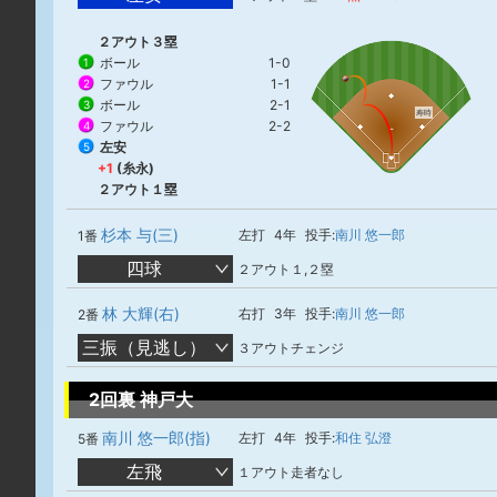
２アウト３塁
ボール
1-0
1
ファウル
1-1
2
ボール
2-1
3
寿時
ファウル
2-2
4
左安
5
+1
(糸永)
２アウト１塁
杉本 与(三)
左打
4年
投手:
南川 悠一郎
1番
四球
２アウト１,２塁
林 大輝(右)
右打
3年
投手:
南川 悠一郎
2番
三振（見逃し）
３アウトチェンジ
2回裏 神戸大
南川 悠一郎(指)
左打
4年
投手:
和住 弘澄
5番
左飛
１アウト走者なし