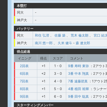
本塁打
同大
-
神戸大
-
バッテリー
同大
和住 弘澄
、
佐藤 築
、
荒木 倫太朗
、
宮口 結
神戸大
南川 悠一郎
、
久米 健斗
-
森 遼太郎
得点経過
イニング
得点
スコア
コメント
2回表
+1
1 - 0
9番 寿時 東弥
：2アウト
6回表
+2
3 - 0
3番 中本 翔真
：2アウト
7回表
+1
4 - 0
7番 遠藤碧真
：1アウト
8回表
+1
5 - 0
4番 植田 裕輝
：ランナー
9回表
+1
6 - 0
9番 田中 聡真
：2アウト
スターティングメンバー