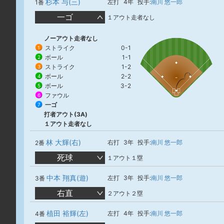
杉本 与(三)
左打
4年
投手:
南川 悠一郎
1番
一ゴ
１アウト走者なし
ノーアウト走者なし
ストライク
0-1
1
ボール
1-1
2
ストライク
1-2
3
ボール
2-2
4
ボール
3-2
5
ファウル
6
一ゴ
7
打者アウト(3A)
１アウト走者なし
林 大輝(右)
右打
3年
投手:
南川 悠一郎
2番
死球
１アウト１塁
中本 翔真(遊)
左打
3年
投手:
南川 悠一郎
3番
右直
２アウト２塁
植田 裕輝(左)
左打
4年
投手:
南川 悠一郎
4番