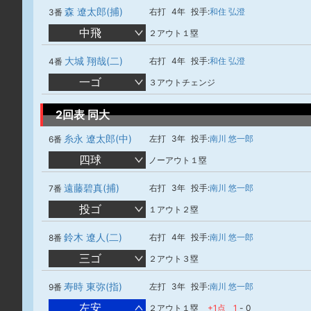
森 遼太郎(捕)
右打
4年
投手:
和住 弘澄
3番
中飛
２アウト１塁
大城 翔哉(二)
右打
4年
投手:
和住 弘澄
4番
一ゴ
３アウトチェンジ
2回表 同大
糸永 遼太郎(中)
左打
3年
投手:
南川 悠一郎
6番
四球
ノーアウト１塁
遠藤碧真(捕)
右打
3年
投手:
南川 悠一郎
7番
投ゴ
１アウト２塁
鈴木 遼人(二)
右打
4年
投手:
南川 悠一郎
8番
三ゴ
２アウト３塁
寿時 東弥(指)
左打
3年
投手:
南川 悠一郎
9番
左安
２アウト１塁
+1点
1
-
0