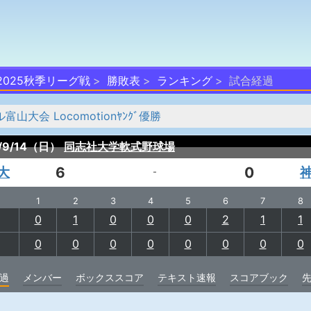
025秋季リーグ戦
勝敗表
ランキング
試合経過
会 Locomotionﾔﾝｸﾞ優勝
/9/14（日）
同志社大学軟式野球場
大
6
0
-
1
2
3
4
5
6
7
8
0
1
0
0
0
2
1
1
0
0
0
0
0
0
0
0
過
メンバー
ボックススコア
テキスト速報
スコアブック