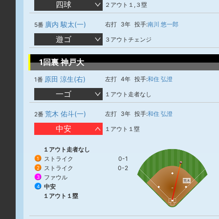
四球
２アウト１,３塁
廣内 駿太(一)
右打
3年
投手:
南川 悠一郎
5番
遊ゴ
３アウトチェンジ
1回裏 神戸大
原田 涼生(右)
左打
4年
投手:
和住 弘澄
1番
一ゴ
１アウト走者なし
荒木 佑斗(一)
左打
3年
投手:
和住 弘澄
2番
中安
１アウト１塁
１アウト走者なし
ストライク
0-1
1
ストライク
0-2
2
ファウル
3
荒木
中安
4
１アウト１塁