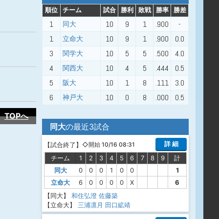
順位
チーム
試合
勝利
敗戦
勝率
勝差
1
10
9
1
.900
-
同大
1
10
9
1
.900
0.0
立命大
3
10
5
5
.500
4.0
関学大
4
10
4
5
.444
0.5
関西大
5
10
1
8
.111
3.0
阪大
6
10
0
8
.000
0.5
神戸大
TOPへ
同大
の最近3試合
詳 細
【
試合終了
】
◇開始 10/16 08:31
チーム
1
2
3
4
5
6
7
8
9
計
同大
0
0
0
1
0
0
1
立命大
6
0
0
0
0
X
6
【同大】
和住弘澄
佐藤築
【立命大】
三浦凛月
田口絋靖