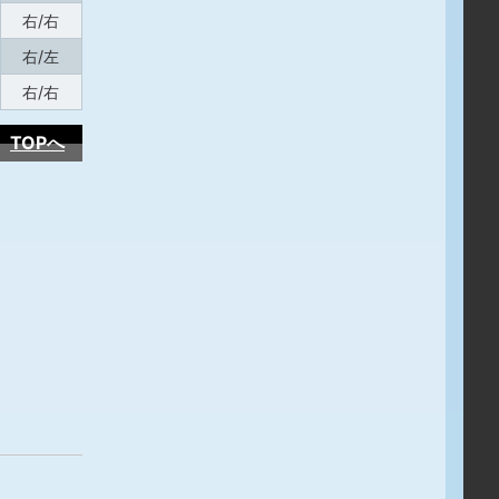
右/右
右/左
右/右
TOPへ