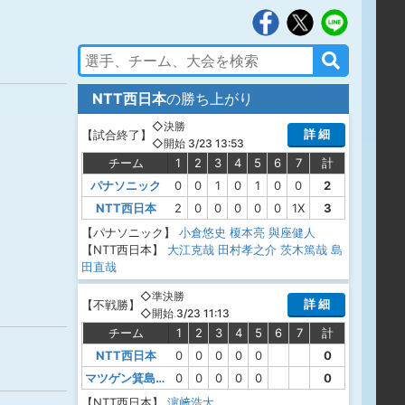
NTT西日本
の勝ち上がり
◇決勝
詳 細
【
試合終了
】
◇開始 3/23 13:53
チーム
1
2
3
4
5
6
7
計
パナソニック
0
0
1
0
1
0
0
2
NTT西日本
2
0
0
0
0
0
1X
3
【パナソニック】
小倉悠史
榎本亮
與座健人
【NTT西日本】
大江克哉
田村孝之介
茨木篤哉
島
田直哉
◇準決勝
詳 細
【
不戦勝
】
◇開始 3/23 11:13
チーム
1
2
3
4
5
6
7
計
NTT西日本
0
0
0
0
0
0
マツゲン箕島硬式野球部
0
0
0
0
0
0
【NTT西日本】
濵﨑浩大