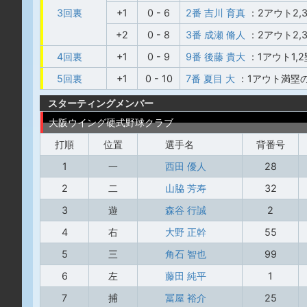
3回裏
+1
0 - 6
2番 吉川 育真
：2アウト2,
+2
0 - 8
3番 成瀬 脩人
：2アウト2
4回裏
+1
0 - 9
9番 後藤 貴大
：1アウト1
5回裏
+1
0 - 10
7番 夏目 大
：1アウト満塁
スターティングメンバー
大阪ウイング硬式野球クラブ
打順
位置
選手名
背番号
1
一
西田 優人
28
2
二
山脇 芳寿
32
3
遊
森谷 行誠
2
4
右
大野 正幹
55
5
三
角石 智也
99
6
左
藤田 純平
1
7
捕
冨屋 裕介
25