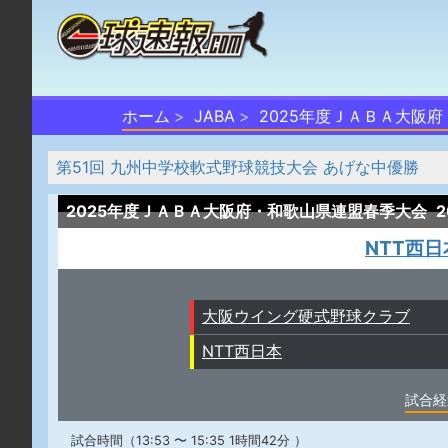
ホーム
JABA
2025年度ＪＡＢＡ大阪
第51回 九州中学校軟式野球競技大会 あげな中優勝
2025年度ＪＡＢＡ大阪府・和歌山県連盟春季大会
2
NTT西日
大阪ウイング硬式野球クラブ
NTT西日本
試合経
試合時間（13:53 〜 15:35 1時間42分 ）