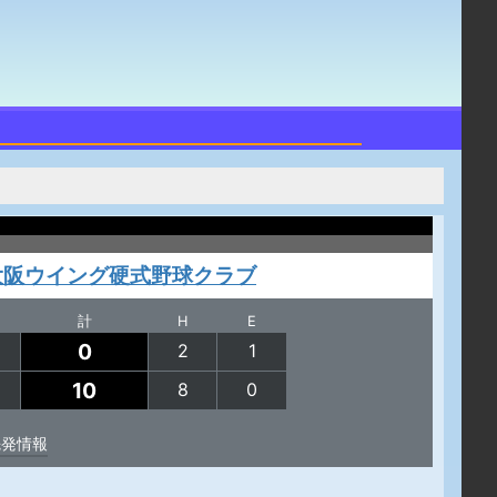
大阪ウイング硬式野球クラブ
計
H
E
0
2
1
10
8
0
先発情報