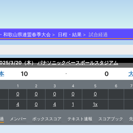
府・和歌山県連盟春季大会
日程・結果
試合経過
025/3/20（木）
パナソニックベースボールスタジアム
本
10
0
-
1
2
3
4
5
6
7
0
0
0
0
0
4
0
4
1
1x
過
メンバー
ボックススコア
テキスト速報
スコアブック