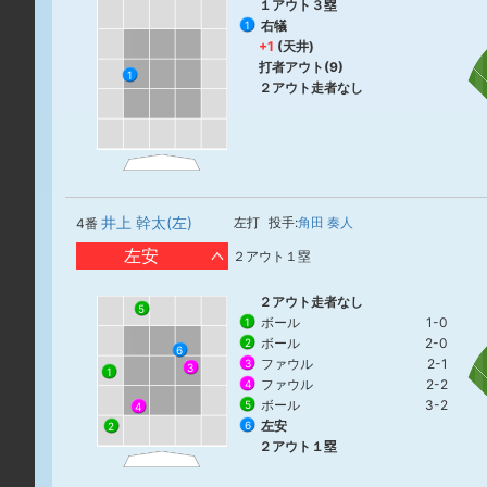
１アウト３塁
右犠
1
+1
(天井)
打者アウト(9)
1
２アウト走者なし
井上 幹太(左)
左打
投手:
角田 奏人
4番
左安
２アウト１塁
２アウト走者なし
5
ボール
1-0
1
ボール
2-0
2
6
ファウル
2-1
3
3
1
ファウル
2-2
4
ボール
3-2
5
4
左安
6
2
２アウト１塁