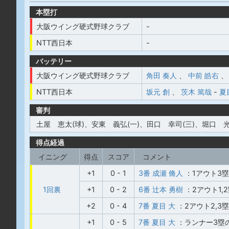
本塁打
大阪ウイング硬式野球クラブ
-
NTT西日本
-
バッテリー
大阪ウイング硬式野球クラブ
角田 奏人
、
中前 皓右
、
NTT西日本
坂元 創
、
茨木 篤哉
-
夏
審判
土屋 恵太(球)、安東 義弘(一)、田口 幸司(三)、堀口 光
得点経過
イニング
得点
スコア
コメント
+1
0 - 1
3番 成瀬 脩人
：1アウト3
1回裏
+1
0 - 2
6番 辻本 勇樹
：2アウト1
+2
0 - 4
7番 夏目 大
：2アウト2,3
+1
0 - 5
7番 夏目 大
：ランナー3塁