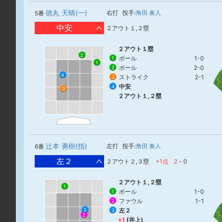
徳丸 天晴(一)
右打
投手:
角田 奏人
5番
中安
２アウト１,２塁
２アウト１塁
2
ボール
1-0
1
1
ボール
2-0
2
4
ストライク
2-1
3
中安
4
3
２アウト１,２塁
辻本 勇樹(指)
左打
投手:
角田 奏人
6番
左２
２アウト２,３塁
+1点
2
-
0
２アウト１,２塁
1
ボール
1-0
1
ファウル
1-1
2
左２
3
3
2
+1
(井上)