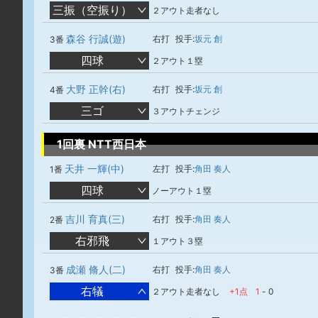
三振（空振り）
２アウト走者なし
森谷 行誠(遊)
右打
投手:
坂元 創
3番
四球
２アウト１塁
大野 正幹(右)
右打
投手:
坂元 創
4番
三ゴ
３アウトチェンジ
1回裏 NTT西日本
天井 一輝(中)
左打
投手:
角田 奏人
1番
四球
ノーアウト１塁
吉川 育真(三)
右打
投手:
角田 奏人
2番
右邪飛
１アウト３塁
成瀬 脩人(二)
右打
投手:
角田 奏人
3番
右犠
２アウト走者なし
+1点
1
-
0