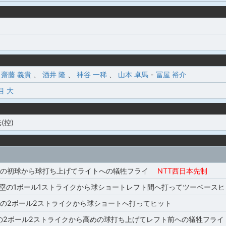
齋藤 義貴
、
酒井 隆
、
神谷 一稀
、
山本 卓馬
-
冨屋 裕介
目 大
(控)
塁の初球から球打ち上げてライトへの犠牲フライ
NTT西日本先制
,2塁の1ボール1ストライクから球ショートレフト間へ打ってツーベースヒ
塁の2ボール2ストライクから球ショートへ打ってヒット
の2ボール2ストライクから高めの球打ち上げてレフト前への犠牲フライ