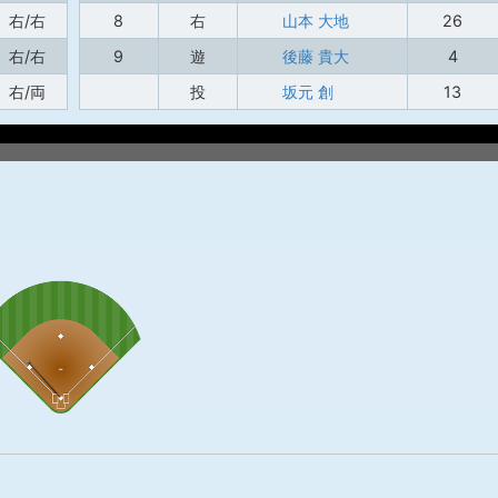
右/右
8
右
山本 大地
26
右/右
9
遊
後藤 貴大
4
右/両
投
坂元 創
13