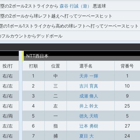
3塁の2ボール2ストライクから
森谷 行誠（遊）
悪送球
,3塁の2ボールから球レフト越えへ打ってツーベースヒット
,2塁の1ボール1ストライクから高めの球レフトへ打ってツーベースヒット
のフルカウントからデッドボール
NTT西日本
投/打
打順
位置
選手名
背番号
右/右
1
中
天井 一輝
1
右/左
2
三
吉川 育真
10
右/右
3
二
成瀬 脩人
9
右/右
4
左
井上 幹太
25
右/両
5
一
徳丸 天晴
5
左/左
6
指
辻本 勇樹
27
右/右
7
捕
夏目 大
24