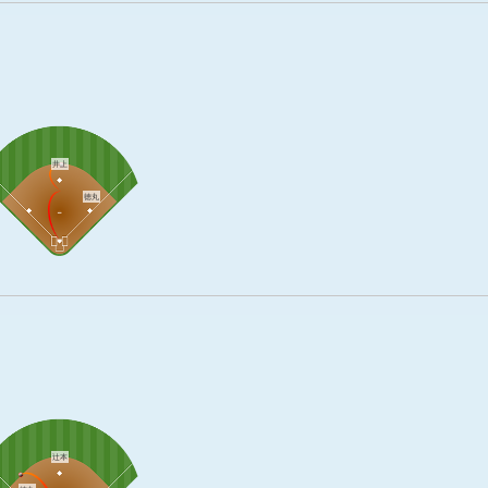
井上
徳丸
辻本