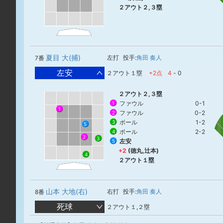
２アウト２,３塁
夏目 大(捕)
左打
投手:
角田 奏人
7番
左安
２アウト１塁
+2点
4
-
0
２アウト２,３塁
ファウル
0-1
1
1
ファウル
0-2
2
ボール
1-2
3
5
ボール
2-2
4
2
3
左安
5
+2
(徳丸,辻本)
4
２アウト１塁
山本 大地(右)
右打
投手:
角田 奏人
8番
死球
２アウト１,２塁