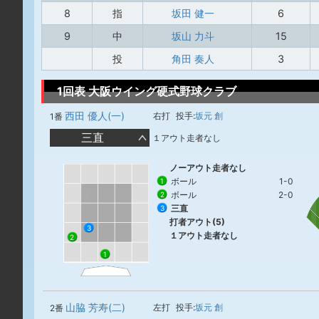
8
指
坂田 健一
6
9
中
坂山 力斗
15
投
角田 奏人
3
1回表 大阪ウイング硬式野球クラブ
西田 優人(一)
右打
投手:
坂元 創
1番
三直
１アウト走者なし
ノーアウト走者なし
ボール
1-0
1
ボール
2-0
2
三直
3
打者アウト(5)
3
１アウト走者なし
2
1
山脇 芳寿(二)
左打
投手:
坂元 創
2番